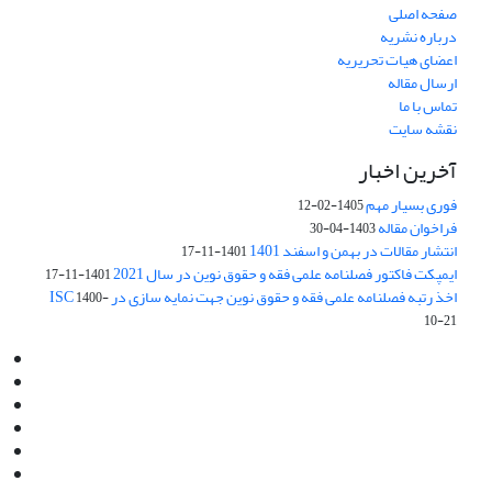
صفحه اصلی
درباره نشریه
اعضای هیات تحریریه
ارسال مقاله
تماس با ما
نقشه سایت
آخرین اخبار
فوری بسیار مهم
1405-02-12
فراخوان مقاله
1403-04-30
انتشار مقالات در بهمن و اسفند 1401
1401-11-17
ایمپکت فاکتور فصلنامه علمی فقه و حقوق نوین در سال 2021
1401-11-17
اخذ رتبه فصلنامه علمی فقه و حقوق نوین جهت نمایه سازی در ISC
1400-
10-21
Email:
info@jaml.ir
Instagram:jaml.ir
Tel:+98 9196523692
Fax:025 34224584
Post Box:Iran,Qom,37135.1166
SMS:5000 4000 452 462