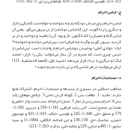
325-323؛ طوسی، الخلاف؛ 1/430-429؛ طباطبایی یزدی، 2/ 562-551).
ج- لباس احرام
لباس احرام برای مردان دو تکه پارچه ندوخته یا حوله است که یکی را ازار
و دیگری را ردا گویند. این که لباس دوخته را از تن بیرون می‌آور: یعنی آن
لباس گناه و عصیان را که تا کنون، تار و پود آن را بافتید و دوختید و در بر
کردید، بیرون آورید وگرنه چه فرقی است بین لباس دوخته و نادوخته؟!
(نک: جوادی آملی) پوشیدن دو لباس احرام از واجبات است. این لباس از
جنس چیزی است که محرم در آن نماز می‌خواند: یکی را «ازار» (مانند
لنگ) و دیگری را «ردا» قرار می‌دهد.(شهید اول، اللمعه الدمشقیه، 121)
(زنان می‌‌توانند در هر لباسی که بر تن دارند محرم شوند)
د- مستحبات احرام
مذاهب اسلامی در بسیاری از سنت‌ها و مستحبات احرام، اشتراک فتوا
دارند؛ مانند: 1. نظافت بدن 2. کوتاه کردن ناخن 3. ازاله‌ی موهای زائد
بدن 4. احرام بستن پس از نماز 5. غسل احرام که سنت است و از حائض و
نفسا نیز صحیح است. (ابن رشد قرطبی، 1/341-339 و جزیری، 1/582-
579 و محقق حلی، 1/348-245 و طوسی، خلاف، 1/433-431 و موسوی
خمینی، مناسک حج، 150-138 و ابن قدامه، الکافی، 11/1004 و سید
سابق، 1/ 485 و جناتی، 229 و علامه حلی، تذکره، 7/263-221)