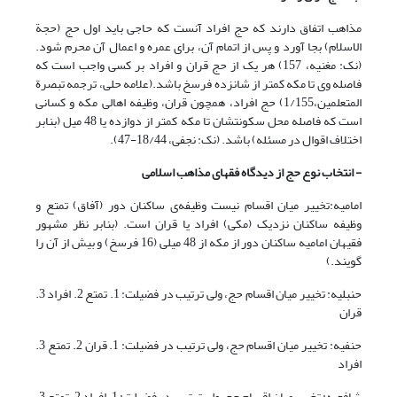
مذاهب اتفاق دارند که حج افراد آنست که حاجی باید اول حج (حجة
الاسلام) بجا آورد و پس از اتمام آن، برای عمره و اعمال آن محرم شود.
(نک: مغنیه، 157) هر یک از حج قران و افراد بر کسی واجب است که
فاصله وی تا مکه کمتر از شانزده فرسخ باشد.(علامه حلی، ترجمه تبصرة
المتعلمین،1/155) حج افراد، همچون قران، وظیفه اهالی مکه و کسانی
است که فاصله محل سکونتشان تا مکه کمتر از دوازده یا 48 میل (بنابر
اختلاف اقوال در مسئله) باشد. (نک: نجفی، 18/44-47).
- انتخاب نوع حج از دیدگاه فقهای مذاهب اسلامی
امامیه:تخییر میان اقسام نیست وظیفه‌ی ساکنان دور (آفاق) تمتع و
وظیفه ساکنان نزدیک (مکی) افراد یا قران است. (بنابر نظر مشهور
فقیهان امامیه ساکنان دور از مکه از 48 میلی (16 فرسخ) و بیش از آن را
گویند.)
حنبلیه: تخییر میان اقسام حج، ولی ترتیب در فضیلت: 1. تمتع 2. افراد 3.
قران
حنفیه: تخییر میان اقسام حج، ولی ترتیب در فضیلت: 1. قران 2. تمتع 3.
افراد
شافعیه: تخییر میان اقسام حج، ولی ترتیب در فضیلت: 1. افراد 2. تمتع 3.