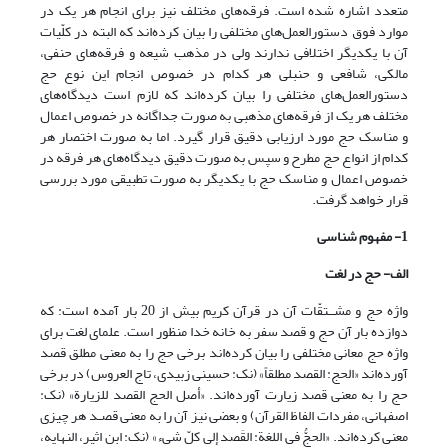
متعدد اشاره شده است. فرقه‌های مختلف نیز برای انجام هر یک در
موارد فوق دستورالعمل‌های مختلفی را بیان کرده‌اند که البته در کلّیات
آن با یکدیگر اختلافی ندارند ولی در مذهب شیعه و فرقه‌های حنفی،
مالکی، شافعی و حنبلی هر کدام در خصوص انجام این نوع حج
دستورالعمل‌های مختلفی را بیان کرده‌اند که لازم است دیدگاه‌های
مختلف هر یک از فرقه‌های مذهبی به صورت جداگانه در خصوص اعمال
و مناسک حج مورد ارزیابی دقیق قرار گیرد. اما به صورت اختصار هر
کدام از انواع حج مطرح و سپس به صورت دقیق دیدگاه‌های هر فرقه در
خصوص اعمال و مناسک حج با یکدیگر به صورت تطبیقی مورد بررسی
قرار خواهد گرفت.
1- مفهوم شناسی
الف- حج در لغت
واژه حج و مشــتقّات آن در قرآن کریم بیش از 20 بار آمده است: که
دوازده بار آن حج و قصد سفر به خانه خدا منظور است. علمای لغت برای
واژه حج معانی مختلفی را بیان کرده‌اند برخی حج را به معنی مطلق قصد
آورده‌اند «الحج: القصد مطلقاً» (نک: حسینی زبیدی، تاج العروس) در برخی
حج را به معنی قصد زیارت آورده‌اند. «أصل الحج القصد للزیارة» (نک:
اصفهانی، مفردات الفاظ القرآن) و بعضی نیز آن را به معنی قصـد هر چیزی
معنی کرده‌اند. «الحجُّ فی اللغة: القَصد إلی کلّ شیء» (نک: ابن اثیر، النهایه،