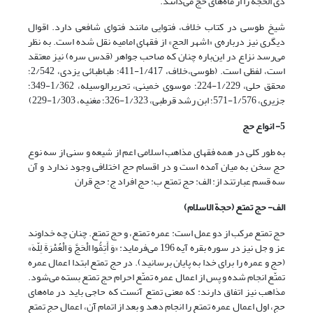
ذی الحجه را از ماه‌های حج می‌دانند.
شیخ طوسی در کتاب خلاف، فتوایی مانند فتوای شافعی دارد. اقوال
دیگری نیز درباره‌ی «اشهر الحج» از فقهای امامیه نقل شده است. به نظر
می‌رسد نزاع در این‌باره چنان که صاحب جواهر (قدس سره) نیز معتقد
است، لفظی است. (طوسی،خلاف، 1/417-411؛ طباطبائی یزدی، 2/542؛
محقق حلی، 1/229-224؛ موسوی خمینی، تحریرالوسیله، 1/362-349؛
جزیری، 1/576-571؛ ابن رشد قرطبی، 1/323-326؛ مغنیه، 1/303-229)
5- انواع حج
به طور کلی در همه فقهای مذاهب اسلامی اعم از شیعه و سنی از سه نوع
حج سخن به میان آمده است و در اقسام حج اختلافی وجود ندارد و آن
سه قسم عبارتند از: الف: حج تمتع ب: حج افراد ج: حج قران
الف- حج تمتع (حجة الاسلام)
حج تمتع مرکب از دو عمل است: عمره تمتع، و حج تمتع. چنان چه خداوند
عز و جل نیز در سوره بقره آیه 196 می‌فرماید: «وَ أَتِمُّوا الْحَجَّ وَ الْعُمْرَةَ لِلّهَ‏»
(حج و عمره را برای خدا به پایان برسانید). در حج تمتع ابتدا اعمال عمره
تمتّع انجام شده و پس از اعمال عمره تمتّع احرام حج تمتع بسته می‌شود.
مذاهب نیز اتفاق دارند: که معنی تمتع آنست که حاجی باید در ماه‌های
حج، اول اعمال عمره تمتع را انجام دهد و بعد از اتمام آن، اعمال حج تمتع