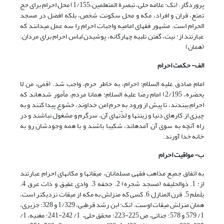
پروردگار. (نک: علامه حلی، تبصرة المتعلمین،1/155) محل احرام برای حج
تمتع، قران و افراد، مکه و محل سکونت شخص، بلکه افضل در مسجد
الحرام است. مشهور فقهای امامیه واجبات احرام را سه عمل می­دانند که
عبارتند از: نیت، گفتن تلبیه چهارگانه، پوشیدن لباس احرام برای مردان.
(همان)
الف- حکمت احرام
امام صادق علیه السلام: احرام، به خاطر حرم، واجب شد. (قمی، من لا
یحضره، 2/195) امام رضا علیه السلام: همانا مردم، مأمور شده‏اند که
احرام ببندند، تا پیش از ورود به حرمِ امن خداوند، خشوع پیدا کنند و به
چیزى از کارهاى دنیا و زینت‏ها و لذّت‏هاى آن، سرگرم و مشغول نباشند و در
راه آنچه به سوى آن آمده‏اند، شکیبا باشند و با همه وجودشان رو به
خانه خدا آورند.
ب- مواقیت احرام
به اتفاق جمیع مذاهب فقهی مسلمانان، میقات­ها و مکان­های احرام عبارتند
از: 1. ذوالحلیفه (مسجد شجره) 2. جحفه 3. وادی عقیق و ذات عرق 4.
یَلَملَم 5. قرن المنازل 6. کسی که منزلش به مکه از میقات نزدیک­تر است،
همان منزلش میقات اوست. (نک: ابن رشد قرطبی، 1/329 و 328؛ جزیری،
1/ 579 و 578؛ جناتی، ص 225-223؛ محقق حلی، 1/ 242-241؛ مغنیه، 1/