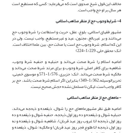
مخالف این قول شیخ صدوق است که می‌فرماید: کسی که مستطیع است
هر سال بر او حج واجب است.
4- شرایط وجوب حج از منظر مذاهب اسلامی
مشهور فقهای اسلامی، بلوغ، عقل، حریت و استطاعت را شرط وجوب حج
می‌دانند و بر غیربالغ، مجنون، عید و غیرمستطیع، واجب نیست. ولی در
این که اسلام، شرط وجوب حج است یا صحّت حج، بین علما اختلاف است.
(نک: محقق حلی، 1/229-224)
امامیه اسلام را شرط صحت می‌داند و حنبلیه و حنفیه شرط وجوب،
شافعیه برای کافر اصلی شرط وجوب و برای مرتد شرط صحت می‌داند و
مالکیه شرط صحت می‌داند. (نک: جزیری، 1/576-571 و موسوی خمینی،
تحریرالوسیله،1/362-349) بنابراین اگر اسلام شرط صحت باشد، حج بر
کافر واجب است، لیکن تا مسلمان نشده حجش صحیح نیست.
- ماه‌های حج از منظر مذاهب اسلامی
امامیه طبق نظر مشهورماه‌های حج را شوال، ذیقعده و ذیحجه می‌داند،
حنبلیه شوال و ذیقعده و ده روز اول ذیحجه، حنفیه شوال و ذیقعده و ده
روز اول ذیحجه (تا غروب روز عید قربان)، شافعیه شوال و ذیقعده و نه
روز اول ذیحجه (تا طلوع فجر روز عید قربان) و مالکیه: شوال، ذیقعده و