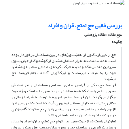
بررسی فقهی حج تمتع، قران و افراد
نوع مقاله : مقاله پژوهشی
چکیده
حج از دیرباز تاکنون از اهمیّت ویژه‏اى در بین مسلمانان برخوردار بوده
است، همه ساله صدها هزار مسلمان مشتاق از گوشه و کنار جهان بسوى
سرزمین مقدس مکّه و مدینه حرکت کرده و با تمامى سختی­ها و مشقّت­ها
خود را به میقات مى‏رسانند و لبیک‏گویان آماده انجام فریضه حج
مى‏شوند.
فریضه حج، یکی از فرایض عبادی- سیاسی مسلمانان و نیز همایش
معنوی عظیمی است که همه ‌ساله در موعد مقرر با مناسک ویژه خود
برگزار می‌گردد. این فریضه عظیم، امروزه با توجه به شرایط زمانی و
مکانی پیش‌آمده، دارای مسائل نوظهوری گردیده است که بررسی آنها
لازم می‌نماید و به نظر می­رسد بررسی فقهی انواع حج می­تواند گام مؤثری
در جهت ایجاد وحدت بین مذاهب اسلامی باشد.
تفاوت­هایی است که از جهت فقهی بین انواع حج تمتع، قران، افراد و اعمال
و عبادات شرعی و مناسک حج و عمره میان مذهب اهل بیت و پیروان