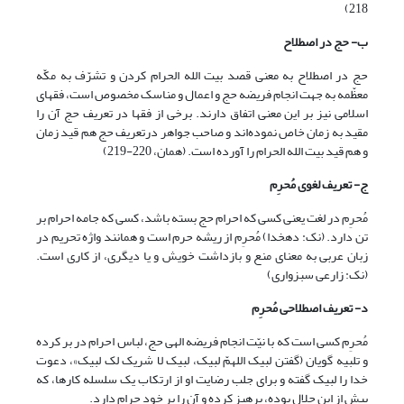
218)
ب- حج در اصطلاح
حج در اصطلاح به معنی قصد بیت الله الحرام کردن و تشرّف به مکّه
معظّمه به جهت انجام فریضه حج و اعمال و مناسک مخصوص است، فقهای
اسلامی نیز بر این معنی اتفاق دارند. برخی از فقها در تعریف حج آن را
مقید به زمان خاص نموده‌اند و صاحب جواهر درتعریف حج هم قید زمان
و هم قید بیت الله الحرام را آورده است. (همان، 220-219)
ج- تعریف لغوی مُحرِم
مُحرِم در لغت یعنی کسی که احرام حج بسته باشد، کسی که جامه احرام بر
تن دارد. (نک: دهخدا) مُحرِم از ریشه حرم است و همانند واژه تحریم در
زبان عربی به معنای منع و بازداشت خویش و یا دیگری، از کاری است.
(نک: زارعی سبزواری)
د- تعریف اصطلاحی مُحرِم
مُحرِم کسی است که با نیّت انجام فریضه الهی حج، لباس احرام در بر کرده
و تلبیه گویان (گفتن لبیک اللهمّ لبیک، لبیک لا شریک لک لبیک»، دعوت
خدا را لبیک گفته و برای جلب رضایت او از ارتکاب یک سلسله کارها، که
پیش از این حلال بوده، پرهیز کرده و آن را بر خود حرام دارد.