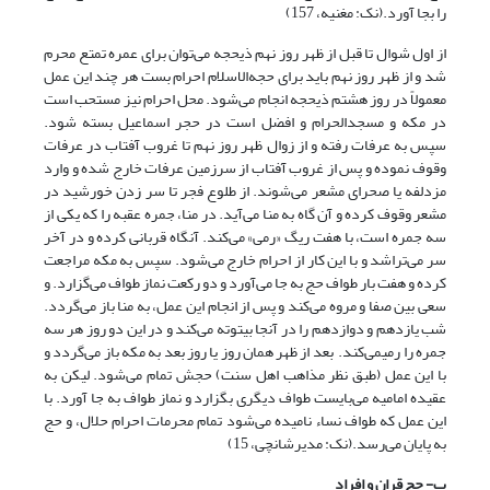
را بجا آورد.(نک: مغنیه، 157)
از اول شوال تا قبل از ظهر روز نهم ذیحجه می‌توان برای عمره تمتع محرم
شد و از ظهر روز نهم باید برای حجه‌الاسلام احرام بست هر چند این عمل
معمولاً در روز هشتم ذیحجه انجام می‌شود. محل احرام نیز مستحب است
در مکه و مسجدالحرام و افضل است در حجر اسماعیل بسته شود.
سپس به عرفات رفته و از زوال ظهر روز نهم تا غروب آفتاب در عرفات
وقوف نموده و پس از غروب آفتاب از سرزمین عرفات خارج شده و وارد
مزدلفه یا صحرای مشعر می‌شوند. از طلوع فجر تا سر زدن خورشید در
مشعر وقوف کرده و آن گاه به منا می‌آید. در منا، جمره عقبه را که یکی از
سه جمره است، با هفت ریگ «رمی» می‌کند. آنگاه قربانی کرده و در آخر
سر می‌تراشد و با این کار از احرام خارج می‌شود. سپس به مکه مراجعت
کرده و هفت بار طواف حج به جا می‌آورد و دو رکعت نماز طواف می‌گزارد. و
سعی بین صفا و مروه می‌کند و پس از انجام این عمل، به منا باز می‌گردد.
شب یازدهم و دوازدهم را در آنجا بیتوته می‌کند و در این دو روز هر سه
جمره را رمی­می‌کند. بعد از ظهر همان روز یا روز بعد به مکه باز می‌گردد و
با این عمل (طبق نظر مذاهب اهل سنت) حجش تمام می‌شود. لیکن به
عقیده امامیه می‌بایست طواف دیگری بگزارد و نماز طواف به جا آورد. با
این عمل که طواف نساء نامیده می‌شود تمام محرمات احرام حلال، و حج
به پایان می‌رسد.(نک: مدیرشانچی، 15)
ب- حج قران و افراد