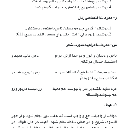
پوشیدن پوشاک دوخته و ابریشمی خالص و طلا بافت.
پوشیدن تمام روی پا با کفش یا جوراب، گیوه چکمه.
ز- محرمات اختصاصی زنان
پوشاندن گردی چهره و دستان تا مچ با مقنعه و دستکش.
پوشیدن زیور برای آرایش حتی برای همسر. (نک: موسوی، 611)
س- محرمات احرام به صورت شعر
ناخن و دندان و خون و مو جدا از تن حرام دهن مالی، صـید و
استــمنا، جــدال در کـلام،
عقد و سرمه، آینه، قـطع گیاه، آلات حرب، پس دروغ و طیب و
انگشتر، جماع و قتـل هامّ
مرد سایه نفکند بر سر، پا نپوشد، هم محیط زن نبنـــدد زیور و رو
هم نپــوشد والســلام
9- طواف
طواف، از واجبات حج و واجب است که هفت دور انجام شود و از حجر
الاسود، شروع و در همان نــقطه تمام شود. کعبه، در حال طواف، در
سمت چپ، و حجر اسماعیل علیه السلام داخل در طواف قرار مى‏گیرد.