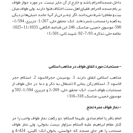
داخل مسجدالحرام باشد و خارج از آن جایز نیست. در مورد جواز طواف
بر بام مسجد الحرام، فقهای اهل سنت اختلاف فتوا دارند. ولی طواف میان
بیت و مقام را شرط نمی‌دانند، اگر چه برخی از آنها؛ مانند حنبلی‌ها نزدیکی
به کعبه را مستحب شمرده‌اند. (نک: محقق حلی، 1/267؛ جزیری، 1/594-
590؛ موسوی خمینی، مناسک، 246؛ ابن قدامه، الکافی، 11/1033-1025؛
علامه حلی، تذکره، 7/93-92؛ شهید ثانی، 1/501)
- مستحبات مورد اتفاق طواف در مذاهب اسلامی
مذاهب اسلامی اتفاق دارند 1. بوسیدن حجرالاسود 2. استلام حجر
الاسود 3. استلام رکن یمانی 4.اشتغال به ذکر و دعا در حال طواف از
مستحبات طواف است. (نک: محقق حلی، 1/269 و جزیری، 1/594-592 و
موسوی خمینی، مناسک، 318-316)
- نماز طواف عمره تمتع
امام باقر یا امام صادق علیهما السلام: دو رکعت نماز طواف واجب را جز
کنار مقام ابراهیم علیه السلام سزاوار نیست بخوانى؛ ولى نماز طواف
مستحب را هر جاى مسجد که خواستى، بخوان.(نک: کلینی، 4/424 و