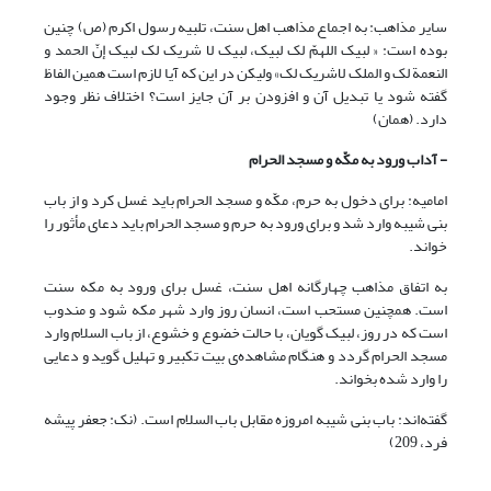
سایر مذاهب: به اجماع مذاهب اهل سنت، تلبیه رسول اکرم (ص) چنین
بوده است: « لبیک اللهمّ لک لبیک، لبیک لا شریک لک لبیک إنّ الحمد و
النعمة لک و الملک لاشریک لک» ولیکن در این که آیا لازم است همین الفاظ
گفته شود یا تبدیل آن و افزودن بر آن جایز است؟ اختلاف نظر وجود
دارد. (همان)
- آداب ورود به مکّه و مسجد الحرام
امامیه: برای دخول به حرم، مکّه و مسجد الحرام باید غسل کرد و از باب
بنی شیبه وارد شد و برای ورود به حرم و مسجد الحرام باید دعای مأثور را
خواند.
به اتفاق مذاهب چهارگانه اهل سنت، غسل برای ورود به مکه سنت
است. همچنین مستحب است، انسان روز وارد شهر مکه شود و مندوب
است که در روز، لبیک گویان، با حالت خضوع و خشوع، از باب السلام وارد
مسجد الحرام گردد و هنگام مشاهده‌ی بیت تکبیر و تهلیل گوید و دعایی
را وارد شده بخواند.
گفته‌اند: باب بنی شیبه امروزه مقابل باب السلام است. (نک: جعفر پیشه
فرد، 209)