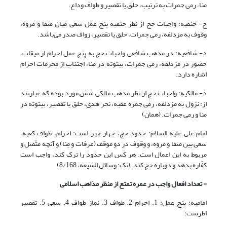
منا، رمی جمرات به ترتیب، حلق یا تقصیر و طواف وداع.
ج- حنفیه: واجبات حج از نظر حنفیه پنج عمل سعی میان صفا و مروه،
وقوف به مزدلفه، رمی جمرات، حلق یا تقصیر، زواف صدر می‌باشد.
د- شافعیه: در مذهب شافعی واجبات حج به پنج عمل احرام از میقات،
حضور در مزدلفه، رمی جمرات، بیتوته در منا، اجتناب از محرمات احرام
اشاره دارد.
ذ- مالکیه: واجبات حج از نظر مذهب مالکی شش مورد بوده که عبارتند
از: نزول به مزدلفه، رمی جمره عقبه، نحر هدی، حلق یا تقصیر، بیتوته در
منا و رمی جمرات. (همان)
امام على علیه السلام: حدود حج، چهار چیز است: احرام، طواف کعبه،
سعى بین صفا و مروه، و وقوف در دو موقف (عرفات و مِنا) و آنچه متّصل و
مربوط به این اعمال است. هر کس این حدود را ترک کند، واجب است
کفّاره بدهد و دوباره حج کند. (نک: وسائل الشیعه، 8/168)
- تعداد افعال واجب در عمره تمتع از منظر مذاهب اسلامی
امامیه: پنج عمل: 1. احرام 2. طواف 3. نماز طواف 4. سعی 5. تقصیر
اطرست؛