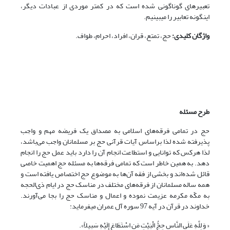
تعبیرهاى گوناگونى شده است که در کمتر موردى از عبادات دیگر،
اینگونه تعابیر را مى‏بینیم.
واژگان کلیدی:
حج، تمتع، قران، افراد، احرام، طواف.
طرح مسئله
حج در تمامی فرقه‌های اسلامی به مصداق یک فریضه مهم و واجب
پذیرفته شده لذا براساس آیات قرآنی حج بر مسلمانان واجب می‌باشد،
لذا هرکس که توانایی و استطاعت انجام آن را دارد باید عمل حج را انجام
دهد. به همین خاطر است که تمامی فرقه‌ها به مسئله حج اهمیت خاصی
قائل شده‌اند و بخشی از فقه آن‌ها به موضوع حج اختصاص یافته است و
همه ساله مسلمانان از فرقه‌های مختلف در مناسک حج در ایام ذی‌الحجه
به مکّه مکرمه عزیمت نموده و اعمال و مناسک حج را بجا می‌آورند.
خداوند در قرآن در آیه 97 سوره آل عمران می­فرماید:
« وَ لِلَّهِ عَلَى النَّاسِ حِجُّ الْبَیْتِ مَنِ اسْتَطَاعَ إِلَیْهِ سَبِیلاً».