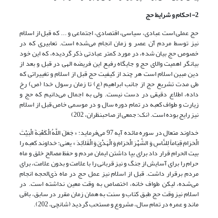
2- احکام و شرایط حج
حج عملی است عبادی، سیاسی، اقتصادی، اجتماعی و ... که قبل از اسلام
نیز توسط مردم آن عصر و زمان انجام می‌شده است. تعابیری که در
خصوص حج بیان شده، در مورد کمتر عبادتی ذکر گردیده، که این خود
بیانگر اهمیت والای حج و جایگاه رفیع این فریضه الهی در قبل و بعد از
دین مبین اسلام است هر چند از کیفیت حج قبل از اسلام و تغییراتی که
طی مدت تشریع حج از جانب ابراهیم (ع) تا زمان رسول خدا (ص) رخ
داده، اطلاع دقیقی در دست نیست. ولی به اجمال می‌دانیم که حج و
زیارت و طواف کعبه در تمام دوره سال و در موسمی خاص قبل از اسلام
نیز رایج بوده است. (نک: جمعی از صاحبنظران، 202)
خداوند متعال در سوره مائده آیه 97 می‌فرماید: « جَعَلَ اللَّهُ الْکَعْبَةَ الْبَیْتَ
الْحَرَامَ قِیَاماً لِلنَّاسِ وَ الشَّهْرَ الْحَرَامَ وَ الْهَدْیَ وَ الْقَلاَئِدَ » یعنی: خداوند کعبه را
بیت الحرام قرار داد برای بپا داشتن ایمان مردم و حفظ مصالح خلق و ماه
حرام را برای آسایش از جنگ و نیز قربانی را با علامت و بدون علامت، برای
مردم برقرار داشت. قبل از اسلام نیز عمل حج در ماه ذی‌الحجه انجام
می‌شده، لیکن طواف خانه، اختصاص به وقت معین نداشته است. در
اسلام نیز وقت حج طبق کتاب و سنت به همان زمان مقرر در سابق، باقی
ماند و عمره در تمام سال، مشروع و مستحب گردید (شانچی، 202).