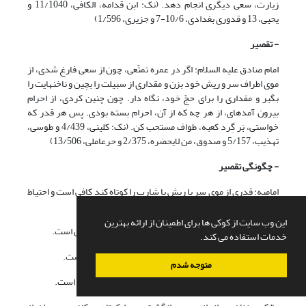
زیارت، سعی دیگری انجام دهد. (نک: ابن قدامه، الکافی، 11/1040 و
یحیی، 13 و قدوری بغدادی، 10/6-7 و جزیری، 1/596)
- تقصیر
امام صادق علیه السلام: اگر در عمره تمتّعى، چون از سعى فارغ شدى، از
موى اطراف سر و ریش خود بزن و مقدارى از سبیلت را بچین و ناخن‏هایت را
بگیر و مقدارى را براى حجّ خود، نگاه دار. چون چنین کردى، از احرام
بیرون آمده‏اى، از هر چه که از آن، احرام بسته بودى. پس هر قدر که
خواستى، بَر گِرد کعبه، طواف مستحب کن. (نک: کلینی، 4/439 و طوسی،
تهذیب، 5/157 و صدوق، من لایحضره، 2/375 و حرعاملی، 13/506)
- چگونگی تقصیر
امامیه: قدری از موی سر یا ریش یا شارب را کوتاه کند کافی است و احتیاط
آن است که اکتفا به کوتاه کردن ناخن نکند.
این وب سایت از کوکی ها برای اطمینان از ارائه بهترین
حنبلیه: به اندازه‌ی سر انگشت یا کمتر، از مو کوتاه کند کافی است.
خدمات استفاده می کند.
حنفیه: مقداری بیش از سر انگشت، از مو کوتاه کند کافی است.
متوجه شدم
شافعیه: همین که صدق تقصیر و کوتاه کردن مو کند، کافی است.