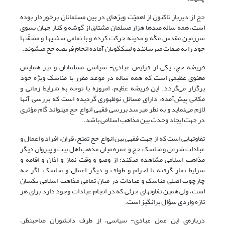
حج از دیرباز تاکنون از اهمیّت ویژه‏اى در بین مسلمانان برخوردار بوده
است، همه ساله صدها هزار مسلمان مشتاق از گوشه و کنار جهان بسوى
سرزمین مقدس مکّه و مدینه حرکت کرده و با تمامى سختی­ها و مشقّت­ها
خود را به میقات مى‏رسانند و لبیک‏گویان آماده انجام فریضه حج مى‏شوند.
فریضه حج، یکی از فرایض عبادی- سیاسی مسلمانان و نیز همایش
معنوی عظیمی است که همه ‌ساله در موعد مقرر با مناسک ویژه خود
برگزار می‌گردد. این فریضه عظیم، امروزه با توجه به شرایط زمانی و
مکانی پیش‌آمده، دارای مسائل نوظهوری گردیده است که بررسی آنها
لازم می‌نماید و به نظر می­رسد بررسی فقهی انواع حج می­تواند گام مؤثری
در جهت ایجاد وحدت بین مذاهب اسلامی باشد.
تفاوت­هایی است که از جهت فقهی بین انواع حج تمتع، قران، افراد و اعمال و
عبادات شرعی و مناسک حج و عمره میان مذهب اهل بیت و پیروان دیگر
مذاهب اسلامی مشاهده می­کند؛ از وضو و وقت نماز و اذان و اقامه و
شرایط نماز گرفته تا احرام و طواف و دیگر اعمال و مناسک. اگر چه
چارچوب اصلی مناسک و عبادات در میان تمامی مذاهب اسلامی یکسان
است، ولی همین تفاوت­های جزئی که در انجام عبادات وجود دارد برای هر
تازه واردی سؤال برانگیز است.
درباره‌ی این عمل عبادى- سیاسى، از طرف دانشوران صاحبنظر،