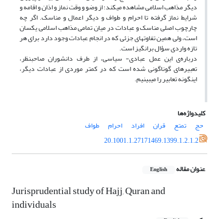
دیگر مذاهب اسلامی مشاهده می­کند؛ از وضو و وقت نماز و اذان و اقامه و
شرایط نماز گرفته تا احرام و طواف و دیگر اعمال و مناسک. اگر چه
چارچوب اصلی مناسک و عبادات در میان تمامی مذاهب اسلامی یکسان
است، ولی همین تفاوت­های جزئی که در انجام عبادات وجود دارد برای هر
تازه واردی سؤال برانگیز است.
درباره‌ی این عمل عبادى- سیاسى، از طرف دانشوران صاحبنظر،
تعبیرهاى گوناگونى شده است که در کمتر موردى از عبادات دیگر،
اینگونه تعابیر را مى‏بینیم.
کلیدواژه‌ها
حج
تمتع
قران
افراد
احرام
طواف
20.1001.1.27171469.1399.1.2.1.2
عنوان مقاله
English
Jurisprudential study of Hajj, Quran and
individuals