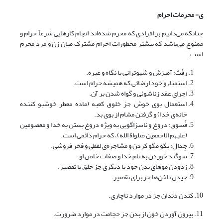
ی- محرمات احرام
چنانکه می‌دانیم بر افرادی که محرم شده‌اند انجام کارهایی شرعاً حرام و
ممنوع می‌باشد که بیشتر محظورات احرام مشترک میان زن و مرد محرم
است.
رفّث: آمیزش و شهوترانی با نگاه و غیره.
استمناء و خود ارضائی که همیشه حرام است.
اجرای عقد زناشوئی و گواه شدن بر آن.
استعمال بوی خوش جز خلوق کعبه (ماده معطر خوشبو کننده
خانه‌ی خدا) و گرفتن مشام از بوی بد.
فُسوق: دروغ و ناسزاگویی به ویژه دروغ بستن به خدا و معصومین
(علیهم الاجمعین صلواة الله)، که حرام دائمی است.
جِدال: بگو مگو کردن و مشاجره‌ی لفظی و فخر فروشی.
سوگند خوردن به نام خدا و صفات خاص او.
زدودن موهای بدن خود یا دیگری جز حلق یا تقصیر.
چیدن ناخن‌ها جز برای تقصیر.
10. کندن دندان جز در موارد ناچاری.
11. بیرون آوردن خون از بدن جز حجامت در موارد ضرورت.