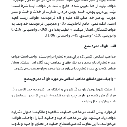
طواف نباید از حدّ تعیین شده، خارج باشد. در طواف، اینها شرط است:
نیّت، پى‌در‌پى بودن، ختنه بودن مردان، طهارت از حَدَث و خَبَث و سِتر
عورت. پیامبر خدا صلى الله علیه و آله فرمودند: «طواف، زینت کعبه
است. (نک: قمی، جامع الاحادیث، 85) و همچنین فرمودند: خداوند، به
طواف کنندگان، افتخار مى‏کند.» (خطیب بغدادی، 5/369 و اصبهانی، 8/216
و ابویعلی، 4/330 و هندی، 5/49 و احسائی، 1/96).
الف- طواف عمره تمتع
مذاهب اسلامی: کسی که برای عمره تمتع احرام بسته، واجب است طواف
عمره تمتع انجام دهد و به نظر فقهای مذاهب چهارگانه اهل سنت، همان
طوافی که برای عمره تمتع بجا می‌آورد، طواف قدوم او محسوب می‌شود.
- واجبات مورد اتفاق مذاهب اسلامی در مورد طواف عمره‌ی تمتع
1. هفت شوط بودن طواف 2. شروع و اختتام هر شوط به حجرالاسود 3.
قرار گرفتن کعبه در طرف چپ طواف کننده 4. خروج از حجر اسماعیل و
شاذروان در حال طواف.
از موارد پیش گفته، در مذهب حنبلیه، شافعیه و مالکیه با عنوان «شرایط
طواف» یاد می‌شود، ولی در مذهب امامیه و حنفیه، آنها را «واجبات طواف»
می‌خوانند. با این تفاوت که طبق اصطلاح حنفیه در معنای «واجب» و تفاوت