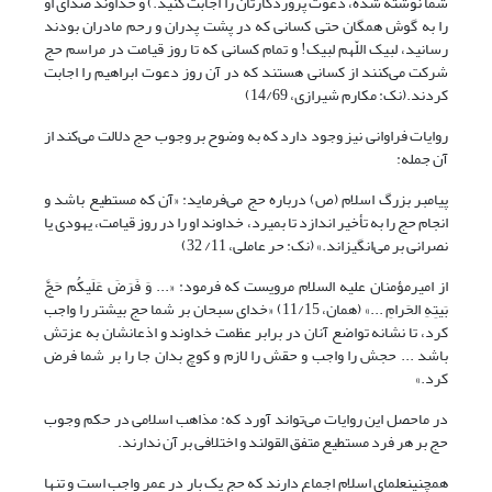
شما نوشته شده، دعوت پروردگارتان را اجابت کنید.) و خداوند صدای او
را به گوش همگان حتی کسانی که در پشت پدران و رحم مادران بودند
رسانید، لبیک اللّهم لبیک! و تمام کسانی که تا روز قیامت در مراسم حج
شرکت می‌کنند از کسانی هستند که در آن روز دعوت ابراهیم را اجابت
کردند.(نک: مکارم شیرازی، 14/69)
روایات فراوانی نیز وجود دارد که به وضوح بر وجوب حج دلالت می‌کند از
آن جمله:
پیامبر بزرگ اسلام (ص) درباره حج می‌فرماید: «آن که مستطیع باشد و
انجام حج را به تأخیر اندازد تا بمیرد، خداوند او را در روز قیامت، یهودی یا
نصرانی بر می‌انگیزاند.» (نک: حر عاملی، 11/ 32)
از امیرمؤمنان علیه السلام مرویست که فرمود: «... وَ فَرَضَ عَلَیکُم حَجَّ
بَیتِهِ الحَرامِ ...» (همان، 11/15) «خدای سبحان بر شما حج بیشتر را واجب
کرد، تا نشانه تواضع آنان در برابر عظمت خداوند و اذعانشان به عزتش
باشد ... حجش را واجب و حقش را لازم و کوچ بدان جا را بر شما فرض
کرد.»
در ماحصل این روایات می‌تواند آورد که: مذاهب اسلامی در حکم وجوب
حج بر هر فرد مستطیع متفق القولند و اختلافی بر آن ندارند.
همچنینعلمای اسلام اجماع دارند که حج یک بار در عمر واجب است و تنها