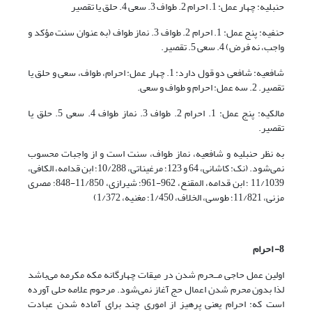
حنبلیه: چهار عمل: 1. احرام 2. طواف 3. سعی 4. حلق یا تقصیر
حنفیه: پنج عمل: 1. احرام 2. طواف 3. نماز طواف (به عنوان سنت مؤکد و
واجب، نه فرض) 4. سعی 5. تقصیر.
شافعیه: شافعی دو قول دارد: 1. چهار عمل: احرام، طواف، سعی و حلق یا
تقصیر. 2. سه عمل: احرام و طواف و سعی.
مالکیه: پنج عمل: 1. احرام 2. طواف 3. نماز طواف 4. سعی 5. حلق یا
تقصیر.
به نظر حنبلیه و شافعیه، نماز طواف، سنت است و از واجبات محسوب
نمی‌شود. (نک: کاشانی، 64 و 123؛ مرغیناتی، 10/288؛ ابن قدامه، الکافی،
11/1039 ؛ ابن قدامه، المقنع، 962-961؛ شیرازی، 11/850-848؛ مصری
مزنی، 11/821؛ طوسی، الخلاف، 1/450؛ مغنیه، 1/372)
8- احرام
اولین عمل حاجی مــحرم شدن در میقات چهارگانه مکه مکرمه می‌باشد
لذا بدون محرم شدن اعمال حج آغاز نمی‌شود. مرحوم علامه حلی آورده
است که: احرام یعنی پرهیز از اموری چند برای آماده شدن عبادت