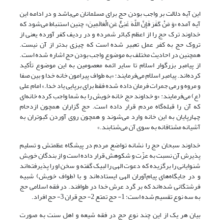
این آیه دلالت بر واجب بودن حج برای مسلمانان می‌باشد و در ادامه این
آیه آمده «وَ مَنْ کَفَرَ فَإِنَّ اللَّهَ غَنِیٌّ عَنِ الْعَالَمِینَ» چنین استنباط می‌شود که
خداوند ترک حج را از اعظم کبائر شمرده و در ردیف کفر آورده یعنی از
تروک حج به کفر عمل تعبیر شده است که چیزی بدتر از آن نیست.
همچنین در احادیث مختلف به موضوع واجب بودن حج اشاره شده است.
از پیامبر بزرگوار اسلام تا سایر ائمه معصومین به این موضوع تأکید
کرده‌اند. پیامبر اسلام می‌فرمایند: «به طواف پیرامون خانه خدا و بین صفا
و مروه و رمی جمرات فرمان داده شده فقط برای برپایی یاد خدا.» امام علی
(ع) می‌فرمایند: «و خداوند حج خانه خویش را به شما واجب کرده خانه‌ای
که آن را قبله‌گاه مردم قرار داده است. حج گزاران همچون ازدحام
چهارپایان به این خانه وارد می‌شوند و همچون روی آوردن کبوتران به
آشیانه مشتاقانه به سوی آن می‌شتابند.»
خداوند سبحان حج را نشانه تواضع مردم در پیشگاه عظمتش و تسلیم
پذیرش آن نسبت به عزّت و شکوهش قرار داده است و از بندگان خویش
شنوایانی را برگزیده که دعوت الهی را لبیک گفته و سخن او را پذیرفته‌اند
و در جایگاه‌های پیام‌آوران الهی ایستاده‌اند و با (طواف خویش) شبیه
فرشتگانی شده‌اند که بر گرد عرش خدا در طوافند. در فقه اسلامی حج
به سه نوع تقسیم شده است: 1- حج تمتع 2- حج قران 3- حج افراد.
بیان هر یک از این چند نوع حج در فقه شیعه و اهل سنت به صورت