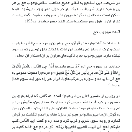
در شریعت دین اسلام و به اتّفاق جمیع مذاهب اسلامی وجوب حج بر هر
زن و مرد دارای شرایط، تنها یک بار در طول عمر واجب می‌شود. البته
ممکن است به دلایل دیگر: همچون نذر هم واجب شود. گفتنی است
تکرار آن در طول عمر مستحب است. (نک: جعفر پیشه‌فرد، 193)
3- ادله وجوب حج
با استناد به آیات وارده در قرآن، حج بر هر زن و مرد جامع الشرایط واجب
است و ترک آن جایز نمی‌باشد. این آیات با نکات قابل توجهی که در خود
نهفته دارد، مبین وجوب حج با تأکیدهای فراوان بر آن است از آن جمله:
خداوند در سوره حج آیه 27 می‌فرماید:«وَ أَذِّنْ فِی النَّاسِ بِالْحَجِّ یَأْتُوکَ
رِجَالاً وَ عَلَى کُلِّ ضَامِرٍ یَأْتِینَ مِنْ کُلِّ فَجٍّ عَمِیقٍ‏» (و مردم را دعوت عمومی به
حج کن تا پیاده و سواره بر مرکب‌های لاغر از هر راه دور [به سوی خدا]
بیایند.)
در روایتی از تفسیر (علی بن ابراهیم) آمده: هنگامی که ابراهیم چنین
دستوری را دریافت داشت عرض کرد خداوندا، صدای من به گوش مردم
نمی‌رسد، خدا به او فرمود: «علیک الاذان و علی البلاغ» تو اعلام کن و من
به گوش آن‌ها می‌رسانم ابراهیم (بر محل) مقام برآمد و انگشت در گوش
گذارد و رو به سوی شرق و غرب کرد و صدا زد و گفت: ایها النّاس کتب
علیکم الحج الی البیت العتیق فاجیبوا ربّکم. (ای مردم حج خانه کعبه بر