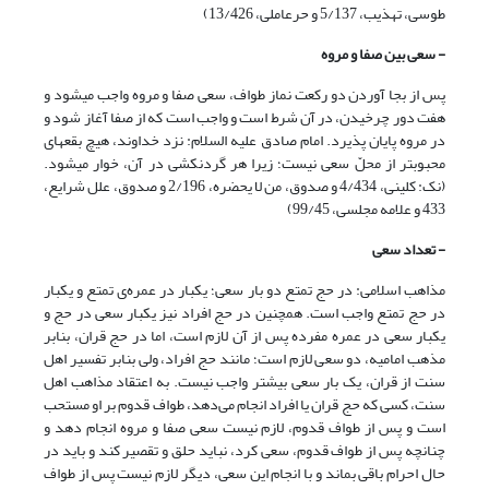
طوسی، تهذیب، 5/137 و حرعاملی، 13/426)
- سعی بین صفا و مروه
پس از بجا آوردن دو رکعت نماز طواف، سعى صفا و مروه واجب مى‏شود و
هفت دور چرخیدن، در آن شرط است و واجب است که از صفا آغاز شود و
در مروه پایان پذیرد. امام صادق علیه السلام: نزد خداوند، هیچ بقعه‏اى
محبوب‏تر از محلّ سعى نیست؛ زیرا هر گردنکشى در آن، خوار مى‏شود.
(نک: کلینی، 4/434 و صدوق، من لا یحضره، 2/196 و صدوق، علل شرایع،
433 و علامه مجلسی، 99/45)
- تعداد سعی
مذاهب اسلامی: در حج تمتع دو بار سعی؛ یکبار در عمره‌ی تمتع و یکبار
در حج تمتع واجب است. همچنین در حج افراد نیز یکبار سعی در حج و
یکبار سعی در عمره مفرده پس از آن لازم است، اما در حج قران، بنابر
مذهب امامیه، دو سعی لازم است؛ مانند حج افراد، ولی بنابر تفسیر اهل
سنت از قران، یک بار سعی بیشتر واجب نیست. به اعتقاد مذاهب اهل
سنت، کسی که حج قران یا افراد انجام می‌‌دهد، طواف قدوم بر او مستحب
است و پس از طواف قدوم، لازم نیست سعی صفا و مروه انجام دهد و
چنانچه پس از طواف قدوم، سعی کرد، نباید حلق و تقصیر کند و باید در
حال احرام باقی بماند و با انجام این سعی، دیگر لازم نیست پس از طواف