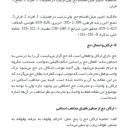
قران
مالکیه: تخییر میان اقسام حج، ولی ترتیب در فضیلت: 1. افراد 2. قران 3.
تمتع ( ابن رشد قرطبی، 1/399-395؛ جزیری، 626-619؛ طوسی، الخلاف؛
1/423-419؛ محقق حلی، شرایع 1/ 240-236؛ مغنیه، 1/ 322-319؛ علامه
حلی، تذکره، 8/ 181-161)
6- ارکان و اعمال حج
حج دارای ارکان و افعالی است که حج گزار می‌بایست آن را به درستی به
انجام رساند. افعال حج بر اساس حکم تکلیفی به واجب، مستحب، مکروه
و حرام تقسیم می‌شود. ولی آنچه موجب اشکال در حج می‌شود ترک
واجب و فعل محرمات است که موجب ثبوت کفاره یا بطلان حج می‌گردد که
در این مقاله به آن پرداخته شده است. البته بین مذاهب اسلامی در
ارکان و واجبات و محرمات حج اختلافی نیز وجود دارد ولی با توجه به
موضوع این مقاله فقط به واجبات و محرمات و نظر مذاهب در آن‌ها اشاره
شده است.
- ارکان حج از منظهر فقهای مذاهب اسلامی
الف- امامیه ارکان حج را پنج عمل: احرام، وقوف به عرفه، وقوفه به
مشعر، طواف زیارت و سعی می‌داند.