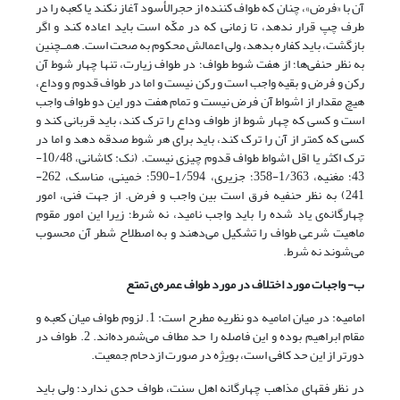
آن با «فرض»، چنان که طواف کننده از حجرالأسود آغاز نکند یا کعبه را در
طرف چپ قرار ندهد، تا زمانی که در مکّه است باید اعاده کند و اگر
بازگشت، باید کفاره بدهد، ولی اعمالش محکوم به صحت است. همــچنین
به نظر حنفی‌ها؛ از هفت شوط طواف؛ در طواف زیارت، تنها چهار شوط آن
رکن و فرض و بقیه واجب است و رکن نیست و اما در طواف قدوم و وداع،
هیچ مقدار از اشواط آن فرض نیست و تمام هفت دور این دو طواف واجب
است و کسی که چهار شوط از طواف وداع را ترک کند، باید قربانی کند و
کسی که کمتر از آن را ترک کند، باید برای هر شوط صدقه دهد و اما در
ترک اکثر یا اقل اشواط طواف قدوم چیزی نیست. (نک: کاشانی، 10/48-
43؛ مغنیه، 1/363-358؛ جزیری، 1/594-590؛ خمینی، مناسک، 262-
241) به نظر حنفیه فرق است بین واجب و فرض. از جهت فنی، امور
چهارگانه‌ی یاد شده را باید واجب نامید، نه شرط؛ زیرا این امور مقوم
ماهیت شرعی طواف را تشکیل می‌دهند و به اصطلاح شطر آن محسوب
می‌شوند نه شرط.
ب- واجبات مورد اختلاف در مورد طواف عمره‌ی تمتع
امامیه: در میان امامیه دو نظریه مطرح است: 1. لزوم طواف میان کعبه و
مقام ابراهیم بوده و این فاصله را حد مطاف می‌شمرده‌اند. 2. طواف در
دورتر از این حد کافی است، بویژه در صورت ازدحام جمعیت.
در نظر فقهای مذاهب چهارگانه اهل سنت، طواف حدی ندارد؛ ولی باید