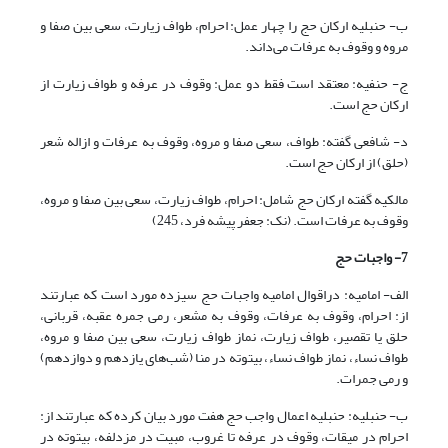
ب- حنبلیه ارکان حج را چهار عمل: احرام، طواف زیارت، سعی بین صفا و
مروه و وقوف به عرفات می‌داند.
ج- حنفیه: معتقد است فقط دو عمل: وقوف در عرفه و طواف زیارت از
ارکان حج است.
د- شافعی گفته: طواف، سعی صفا و مروه، وقوف به عرفات و ازاله شعر
(حلق) از ارکان حج است.
مالکیه گفته ارکان حج شامل: احرام، طواف زیارت، سعی بین صفا و مروه،
وقوف به عرفات است. (نک: جعفر پیشه فرد، 245)
7- واجبات حج
الف- امامیه: دراقوال امامیه واجبات حج سیزده مورد است که عبارتند
از: احرام، وقوف به عرفات، وقوف به مشعر، رمی جمره عقبه، قربانی،
حلق یا تقصیر، طواف زیارت، نماز طواف زیارت، سعی بین صفا و مروه،
طواف نساء، نماز طواف نساء، بیتوته در منا (شب‌های یازدهم و دوازدهم)
و رمی جمرات.
ب- حنبلیه: حنبلیه اعمال واجب حج هفت مورد بیان کرده که عبارتند از:
احرام در میقات، وقوف در عرفه تا غروب، مبیت در مزدلفه، بیتوته در