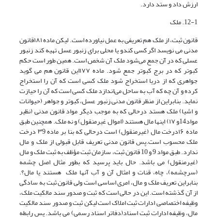
ارزش داد و ستد دارد.
12-1. ملک
قانون ثبت، از ملک هم تعریفی به عمل نیاورده است. لیکن ماده ۱۸۱قانون
مدنی می نویسد اگر کسی کندو یا محلی برای زنبور عسل تهیه کند زنبور
عسلی که در آن جمع می‌شود ملک آن شخص است. همین طور است حکم
کبوتر که در برج کبوتر جمع شود. ماده ۱۷۷این قانون هم می گوید
جواهری که از دریا استخراج ‌شود ملک کسی است که آن ‌را استخراج
کرده و آن چه که آب به ساحل می‌اندازد ملک کسی ‌است که آن را حیازت
نماید. بنابراین از منظر قانون مدنی زنبور عسل، کبوتر و جواهر (حیوانات
و اشیا) ملک هستد درحالی که به موجب دیگر مواد قانون مدنی (نظیر
مواد14و ۱۷) اینها مال هستند (اموال غیرمنقول) و نه ملک. همچنین طبق
ماده ۱۶درخت مال (غیرمنقول) است‌ درحالی که بنا بر ماده ۳9 درخت
ملک محسوب است.پس قانون مدنی تعریف قابل قبولی از ملک و مال
ندارد. طبق مواد 9 و 10 قانون ثبت، سازمان ثبت مؤظف به ثبت ملک و مال
(غیرمنقول) می باشد. حال باید پرسید که بطور مثال اصل چشمه
(سرچشمه)، چاه، قنات و امثال آن و آب آنها ملک هستند یا مال؟.
بنابراین تعریف ملک و مال، امری اساسی است ولی قانون ثبت به سادگی
از آن گذشته است. این در حالی است که ثبت و صدور سند مالکیت ملک،
وظیفه اختصاصی ادارات ثبت املاک است لیکن ثبت و صدور سند مالکیت
مال، وظیفه ادارات ثبت اسناد(دفاتر اسناد رسمی) می باشد. پس رابطه