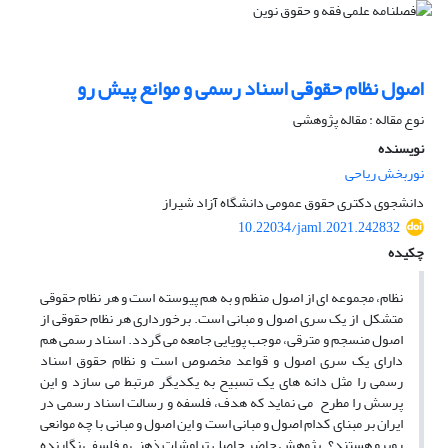
اصول نظام حقوقی اسناد رسمی و موانع پیش رو
نوع مقاله : مقاله پژوهشی
نویسنده
نوربخش ریاحی
دانشجوی دکتری حقوق عمومی دانشگاه آزاد شیراز
10.22034/jaml.2021.242832
چکیده
نظام، مجموعه ای از اصول منظم و به هم پیوسته است و هر نظام حقوقی
متشکل از یک سری اصول و مبانی است. برخورداری هر نظام حقوقی از
اصول منسجم و مترقی، موجب پویایی جامعه می گردد. اسناد رسمی هم
دارای یک سری اصول و قواعد مخصوص است و نظام حقوق اسناد
رسمی را مثل دانه های یک تسبیح به یکدیگر مرتبط می سازد و این
پرسش را مطرح می نماید که هدف، فلسفه و رسالت اسناد رسمی در
ایران بر مبنای کدام اصول و مبانی است و این اصول و مبانی با چه موانعی
روبرو هستند؟. پژوهش حاضر حاصل تراوشات ذهنی و فلسفی نگارنده