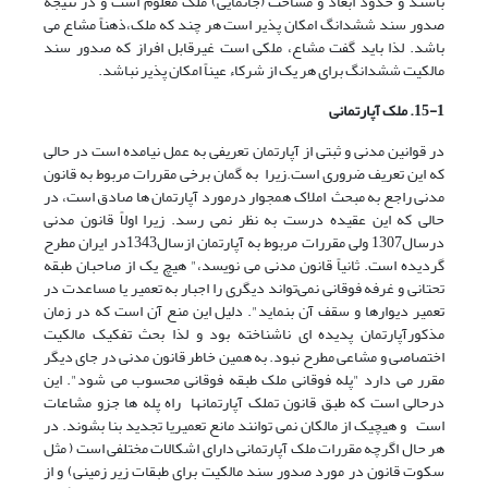
باشند و حدود ابعاد و مساحت (جانمایی) ملک معلوم است و در نتیجه
صدور سند ششدانگ امکان پذیر است هر چند که ملک،ذهناً مشاع می
باشد. لذا باید گفت مشاع، ملکی است غیرقابل افراز که صدور سند
مالکیت ششدانگ برای هر یک از شرکاء عیناً امکان پذیر نباشد.
15-1. ملک آپارتمانی
در قوانین مدنی و ثبتی از آپارتمان تعریفی به عمل نیامده است در حالی
که این تعریف ضروری است.زیرا به گمان برخی مقررات مربوط به قانون
مدنی راجع به مبحث املاک همجوار درمورد آپارتمان ها صادق است، در
حالی که این عقیده درست به نظر نمی رسد. زیرا اولاً قانون مدنی
درسال1307 ولی مقررات مربوط به آپارتمان ازسال1343در ایران مطرح
گردیده است. ثانیاً قانون مدنی می نویسد،" هیچ یک از صاحبان طبقه‌
تحتانی و غرفه‌ فوقانی نمی‌تواند دیگری را اجبار به تعمیر یا مساعدت در
تعمیر دیوارها و سقف آن بنماید". دلیل این منع آن است که در زمان
مذکورآپارتمان پدیده ای ناشناخته بود و لذا بحث تفکیک مالکیت
اختصاصی و مشاعی مطرح نبود. به همین خاطر قانون مدنی در جای دیگر
مقرر می دارد "پله فوقانی ملک طبقه فوقانی محسوب می شود". این
درحالی است که طبق قانون تملک آپارتمانها راه پله ها جزو مشاعات
است و هیچیک از مالکان نمی توانند مانع تعمیریا تجدید بنا بشوند. در
هر حال اگرچه مقررات ملک آپارتمانی دارای اشکالات مختلفی است ( مثل
سکوت قانون در مورد صدور سند مالکیت برای طبقات زیر زمینی) و از