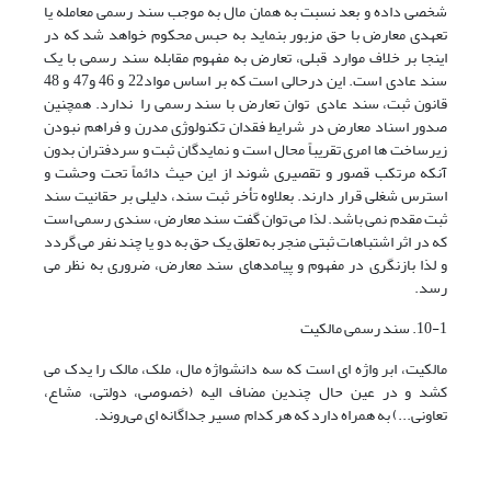
شخصی داده و بعد نسبت به همان مال به موجب سند رسمی معامله یا
تعهدی معارض با حق مزبور بنماید به حبس محکوم خواهد شد که در
اینجا بر خلاف موارد قبلی، تعارض به مفهوم مقابله سند رسمی با یک
سند عادی است. این درحالی است که بر اساس مواد22 و 46 و47 و 48
قانون ثبت، سند عادی توان تعارض با سند رسمی را ندارد. همچنین
صدور اسناد معارض در شرایط فقدان تکنولوژی مدرن و فراهم نبودن
زیرساخت ها امری تقریباً محال است و نمایدگان ثبت و سردفتران بدون
آنکه مرتکب قصور و تقصیری شوند از این حیث دائماً تحت وحشت و
استرس شغلی قرار دارند. بعلاوه تأخر ثبت سند، دلیلی بر حقانیت سند
ثبت مقدم نمی باشد. لذا می توان گفت سند معارض، سندی رسمی است
که در اثر اشتباهات ثبتی منجر به تعلق یک حق به دو یا چند نفر می گردد
و لذا بازنگری در مفهوم و پیامدهای سند معارض، ضروری به نظر می
رسد.
10-1. سند رسمی مالکیت
مالکیت، ابر واژه ای است که سه دانشواژه مال، ملک، مالک را یدک می
کشد و در عین حال چندین مضاف الیه (خصوصی، دولتی، مشاع،
تعاونی...) به همراه دارد که هر کدام مسیر جداگانه ای می‌روند.