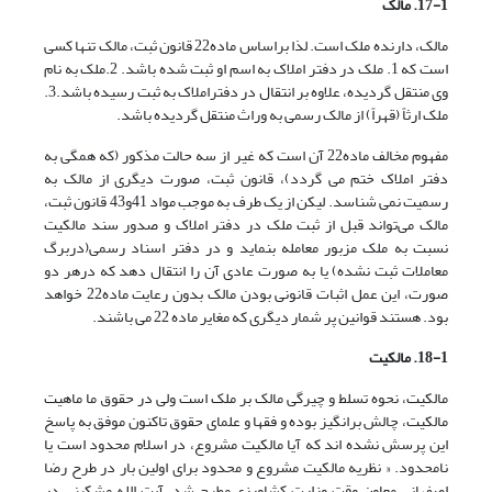
17-1. مالک
مالک، دارنده ملک است. لذا براساس ماده22 قانون ثبت، مالک تنها کسی
است که 1. ملک در دفتر املاک به اسم او ثبت شده باشد. 2.ملک به نام
وی منتقل گردیده، علاوه بر انتقال در دفتراملاک به ثبت رسیده باشد.3.
ملک ارثاً (قهراً) از مالک رسمی به وراث منتقل گردیده باشد.
مفهوم مخالف ماده22 آن است که غیر از سه حالت مذکور (که همگی به
دفتر املاک ختم می گردد)، قانون ثبت، صورت دیگری از مالک به
رسمیت نمی شناسد. لیکن از یک طرف به موجب مواد 41و43 قانون ثبت،
مالک می‌تواند قبل از ثبت ملک در دفتر املاک و صدور سند مالکیت
نسبت به ملک مزبور معامله بنماید و در دفتر اسناد رسمی(دربرگ
معاملات ثبت نشده) یا به صورت عادی آن را انتقال دهد که درهر دو
صورت، این عمل اثبات قانونی بودن مالک بدون رعایت ماده22 خواهد
بود. هستند قوانین پر شمار دیگری که مغایر ماده 22 می باشند.
18-1. مالکیت
مالکیت، نحوه تسلط و چیرگی مالک بر ملک است ولی در حقوق ما ماهیت
مالکیت، چالش برانگیز بوده و فقها و علمای حقوق تاکنون موفق به پاسخ
این پرسش نشده اند که آیا مالکیت مشروع، در اسلام محدود است یا
نامحدود. « نظریه مالکیت مشروع و محدود برای اولین بار در طرح رضا
اصفهانی معاون وقت وزارت کشاورزی مطرح شد. آیت الله مشکینی در