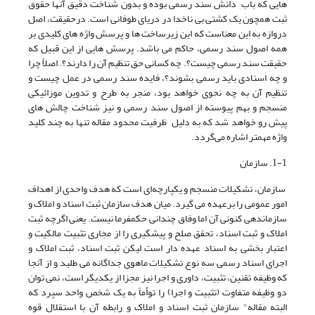
هایی که باب دانش سند رسمی بوده و بدون شناخت دقیق آنها حقوق
ثبت همچون یک کشتی بی ناخدا در دریای طوفانی است. درحقیقت، اصل
دروازه به این معناست که این زیرساخت ها و پرسش واژه های کلیدی بر
همه اصول سند رسمی، حاکم می باشد. پرسش هایی از این قبیل که
حقیقت سند رسمی چیست؟. چه کسانی حق تنظیم آن را دارند؟. اصلاً چرا
و چه اسنادی باید رسمی بشوند؟، فایده سند رسمی در عمل چیست و
تنظیم آن به چه نحوی خواهد بود، منجر به طرح و تدوین موزائیکی
منسجم و بهم پیوسته از اصول سند رسمی و نیز شناخت چالش های
پیش رو خواهد شد که به دلیل ظرفیت محدود مقاله تنها به چند کلید
واژه مهمتر اشاره می‌گردد.
1-1. سازمان
سازمان، تشکیلات منسجم و یکپارچه‌ای است که هدف واحدی از اهداف
امور عمومی را برعهده می گیرد. میان هدف سازمان ثبت اسناد و املاک و
سازماندهی کنونی آن اما وفاق چندانی حکمفرما نیست. یعنی اگرچه ثبت
املاک و ثبت اسناد، تحقق صلح و پیشگیری را از مجاری تثبیت مالکیت و
اعتبار بخشی به اسناد عهده دار است لیکن ثبت اسناد، ثبت املاک و
اجرای اسناد رسمی سه نوع تشکیلات ماهوی جداگانه می طلبد و از آنجا
که وظیفه تقنین، تثبیت، داوری و اجرا نیز مجزا از یکدیگر است، نمی توان
دو وظیفه متفاوت (تثبیت و اجرا) را توأماً به یک شخص واحد سپرد که
البته مقاله" سازمان ثبت اسناد و املاک و رابطه آن با استقلال قوه