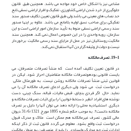
مشاعی نیز با اشکال خاص خود مواجه می باشد. همچنین طبق قانون
جلوگیری از خرد شدن اراضی کشاورزی، تفکیک و افراز اراضی نسقی تابع
حد نصاب های معینی می باشد ولی طبق قانون تعیین تکلیف صدور سند
تفکیکی برای صاحب نسق اولیه بلامانع می باشد. علاوه بر اینها صدور
سند رسمی اراضی نسقی منوط به تأیید سازمان امور اراضی است و این
سازمان، رویه واحدی را در این خصوص اعمال نمی کند. همچنین سند
مالکیت روستائیان نیز در عمل از مزایای سند رسمی مالکیت برخوردار
نیست و دولت از وثیقه گزاردن آنها استقبال نمی کند.
19-1. تصرف مالکانه
در قانون تعیین تکلیف آمده است که منشأ تصرفات متصرفان، می
بایست قانونی بودهوتصرفات مالکانه متقاضیان احراز شود. لیکن در
قوانین ثبتی منشأ تصرفات مالکانه روشن نیست. به طورمثال ملکی
درخواست ثبت می شود ولی دیگری ادعای تصرف مالکانه آن را می
نماید. حال اگر فردی بنچاق، قبض مالیات، قباله، سنگ چینی، دست
نوشته های افراد (نظیر دستخط خوانین) را برای اثبات تصرفات مالکانه و
دیگری استشهادیه محلی را ارائه دهد می توان آنها را دلیل بر تصرف
مالکانه دانست؟. به موجب حکم شماره 1895 مورخ 31/6/1321 دیوان
عالی کشور، تصرف غیرمالکانه هم ممکن است ملاک و مدرک قبول
درخواست ثبت واقع بشود. معلوم می گردد قانون ثبت از ذکر اینکه
ادارات ثبت چه مدارک واسنادی را باید از متصرفین به عنوان مالکیت