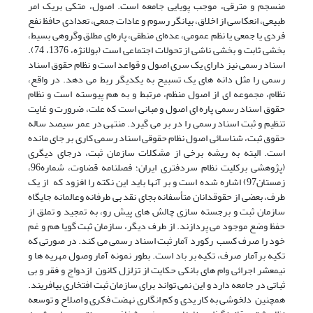
منسجم و مترقی، موجب پویایی جامعه است. اصول، متکی بریک امر
طبیعی، انعکاسی از اخلاق، بیانگر رسوم و عادات جمعی، تعدادی حافظ نفع
فردی یا جمعی یا نظم عمومی، عده‌ای منطقی، پاره‌ای مطلق وگروهی بسیط،
بخشی ثابت و بخشی ناشی از تحولات اجتماعی است (بولانژه، 1376، 74).
اسناد رسمی نیز دارای یک سری اصول و قواعد است و نظام حقوق اسناد
رسمی را مثل دانه های یک تسبیح به یکدیگر ربط می دهد. در واقع،
نظام، مجموعه ای از اصول منظم، مرتبط و به هم پیوسته است و نظام
حقوق اسناد رسمی پاره ای اصول و مبانی است که علت، ضرورت و غایت
تنظیم و ثبت اسناد رسمی را در بر می گیرد. منتهی در عمر سیصد ساله
حقوق ثبت، شناسائی اصول نظام حقوقی اسناد رسمی کاری بر جای مانده
است. البته به ریشه برخی از مشکلات سازمان ثبت، درجای دیگری
(پژوهشی برکلیت نظام سردفتری ایران؛ فصلنامه قضاوت، شماره96،
زمستان97) اشاره شده است و بر آنها باید این نکته را افزود که از یک
طرف، بعضی از حقوقدانان متأسفانه بجای نقد بی طرفانه وعالمانه جایگاه
سازمان ثبت و برجسته سازی چالش های پیش رو، به تمجید و تملق از
حفظ وضع موجود می پردازند. از طرف دیگر، سازمان ثبت گویا هم و غم
خود را صرف کسب رکورد آمار ثبت اسناد رسمی می کند. در صورتی که
تکیه برآمار صرف، تکیه بر باد است. بطور نمونه آمار وصول مهریه ها و
نیمعشر اجرائی وام های بانکی حکایت از تزلزل کانون ازدواج و فقر و بی
ثباتی در جامعه دارد و این نمی تواند برای سازمان ثبت افتخاری بیافریند.
همچنین دلخوشی به کار یدی و کم انگاری نهضت فکری و اصلاح و توسعه