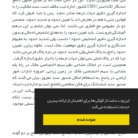
حدنگار (کاداستر) 1393 کشور، اداره ثبت مکلف است سند مالکیت را با
اندازه گیری دقیق جهات اربعه صادر نماید. پس یا باید قبول کرد که
قوانین ثبتی با هم در تعارض اند یا تعیین حدود و تحدید حدود، متضمن
دو بار مفهومی مع الفارق می باشند. لذا نمی توان چشم بر این درهم
آمیختگی فرو بست. باید تعیین حدود را به معنای تشخیص اجمالی و بدون
اندازه گیری دقیق (تشخیص حدود) دانست ولی تحدید حدود به مفهوم
حدنگاری و اندازه گیری دقیق موقعیت ملک است. علاوه براین، تعیین
حدود راجع به پلاک اصلی ولی تحدید حدود در باره پلاک فرعی می باشد
چرا که در پلاک اصلی نمی توان جهات اربعه را با ابزار دقیق اندازه گرفت.
همچنین است در املاک مشاعی نظیرسهم اختصاصی مالک در راه پله
مشاعی یا سهم اختصاصی مالک در زمین زراعی. امروزه ادارات امور
اراضی در پاسخ به استعلام امکان صدور سند مفروز، بیان می کنند که
صدور سند ششدانگ برای فلان متقاضی بلامانع است و اداره ثبت اسناد
با تنظیم صورتمجلس تحدید حدود سند ششدانگ صادر می کند. این در
حالی است که تحدید حدود برای اینگونه اراضی ممکن نیست بلکه
این وب سایت از کوکی ها برای اطمینان از ارائه بهترین
بایستی به تعیین حدود اکتفا نمود زیرا نقشه کلی اراضی نسقی موجود
خدمات استفاده می کند.
نیست. بنابراین تفکیک میان این دو مفهوم ضرورت دارد.
متوجه شدم
2.اصل صلح
صلح اجتماعی از مهمترین اهداف اجتماع است. ولی این صلح بر دو گونه