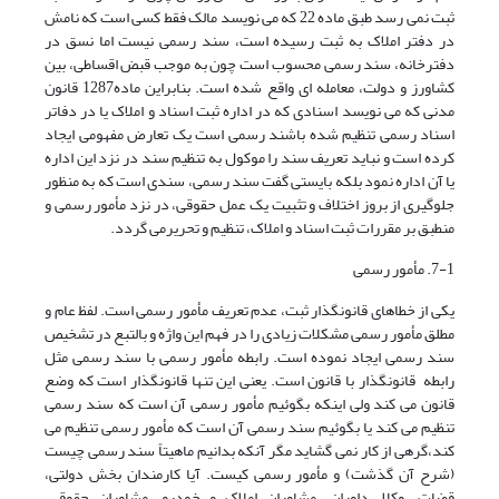
ثبت نمی رسد طبق ماده 22 که می نویسد مالک فقط کسی است که نامش
در دفتر املاک به ثبت رسیده است، سند رسمی نیست اما نسق در
دفترخانه، سند رسمی محسوب است چون به موجب قبض اقساطی، بین
کشاورز و دولت، معامله ای واقع شده است. بنابراین ماده1287 قانون
مدنی که می نویسد اسنادی که در اداره‌ ثبت اسناد و املاک یا در دفاتر
اسناد رسمی تنظیم شده باشند رسمی است یک تعارض مفهومی ایجاد
کرده است و نباید تعریف سند را موکول به تنظیم سند در نزد این اداره
یا آن اداره نمود بلکه بایستی گفت سند رسمی، سندی است که به منظور
جلوگیری از بروز اختلاف و تثبیت یک عمل حقوقی، در نزد مأمور رسمی و
منطبق بر مقررات ثبت اسناد و املاک، تنظیم و تحریرمی گردد.
7-1. مأمور رسمی
یکی از خطاهای قانونگذار ثبت، عدم تعریف مأمور رسمی است. لفظ عام و
مطلق مأمور رسمی مشکلات زیادی را در فهم این واژه و بالتبع در تشخیص
سند رسمی ایجاد نموده است. رابطه مأمور رسمی با سند رسمی مثل
رابطه قانونگذار با قانون است. یعنی این تنها قانونگذار است که وضع
قانون می کند ولی اینکه بگوئیم مأمور رسمی آن است که سند رسمی
تنظیم می کند یا بگوئیم سند رسمی آن است که مأمور رسمی تنظیم می
کند،گرهی از کار نمی گشاید مگر آنکه بدانیم ماهیتاً سند رسمی چیست
(شرح آن گذشت) و مأمور رسمی کیست. آیا کارمندان بخش دولتی،
قضات، وکلا، داوران، مشاوران املاک و خودرو، مشاوران حقوقی،