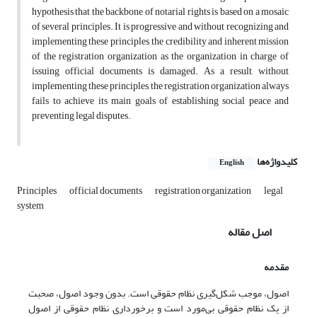
hypothesis that the backbone of notarial rights is based on a mosaic
of several principles. It is progressive and without recognizing and
implementing these principles, the credibility and inherent mission
of the registration organization as the organization in charge of
issuing official documents is damaged. As a result, without
implementing these principles, the registration organization always
fails to achieve its main goals of establishing social peace and
preventing legal disputes.
کلیدواژه‌ها
English
Principles
official documents
registration organization
legal
system
اصل مقاله
مقدمه
اصول، موجب شکل‌گیری نظام حقوقی است. بدون وجود اصول، صحبت
از یک نظام حقوقی بی‌مورد است و برخورداری نظام حقوقی از اصول