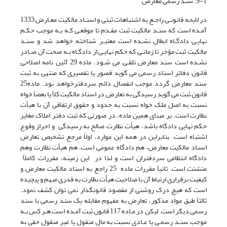
9-1. سند رسمی معارض
در لایحه قانونـی راجـع به اشتباهات ثبتی و اسنـاد مالکیت معـارض 1333
آمـده است که سنـد مالکیت ثبت مقـدم تا موقعـی کـه بـه موجب حکـم
نهایـی دادگـاه ابطال نشـده است معتبـر شناخته خواهد شد و سنـد
مالکیت ثبت مؤخر تا زمانـی که حکم نهایـی از دادگـاه بـه صحت آن صـادر
نشـده است سند معارض تلقـی می شـود. ماده 29 آئین نامه اصلاحی
قانون دفاتر اسناد رسمی می گوید قصور یا تقصیری که منتهی به ثبت
سند معارض گردد موجب انفصال دائم سردفترخواهد بود. ماده25
قانون ثبت می گوید رسیدگی به تعارض در اسناد مالکیت کلاً یا بعضاً خواه
نسبت به اصل ملک خواه نسبت به حدود و حقوق ارتفاقی آن با هیأت
نظارت است. بر مبنای همین ماده، در صورتی که ثبت دفتر املاک مغایر
حکم نهایی دادگاه باشد، هیأت نظارت صالح به رسیدگی و احراز وقوع
اشتباه است. بنابراین در همه این موارد، اولاً مرجع تشخیص تعارض
اسناد مالکیت معارض، هم دادگاه عمومی است، هم هیأت نظارت وهم
دادگاه انتظامی سردفتران است و لذا در این زمینه، مقررات کاملاً
متشتت است. ثانیاً مقررات ماده 25 راجع به اسناد مالکیت معارض و
کیفیت برقراری ارتباط آن با صلاحیت هیأت نظارت به قدری مبهم و پیچیده
است که هیچ درک روشنی از مقصود قانونگذار نمی توان کشف نمود.
ثالثاً طبق مواد مذکور، تعارض به مفهوم مقابله یک سند رسمی با سند
رسمی دیگر است. لیکن در مـاده 117 قانون ثبت آمـده است هـر کس بـه
موجب سنـد رسمـی یا عـادی نسبت به مال منقول یا غیر منقول حقی به