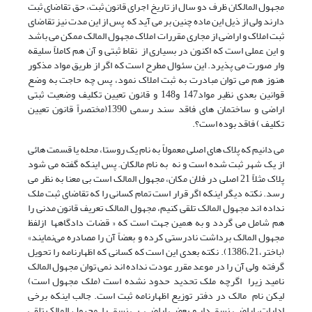
مجهول المالکان ظرف دو سال از تاریخ اجرای قانون ثبت، حق تقاضای ثبت
دارند ولی از ذیل این ماده چنین بر می آید که پس از این مدت نیز تقاضای
ثبت املاک و اراضی از مجاری مقررات املاک مجهول المالک ممکن می باشد
و این عملی است که اکنون در بسیاری از نقاط ثبتی و آن هم کاملاً سلیقه
وار صورت می پذیرد. این سئوال مطرح است که اگر از طریق مواد مذکور
هنوز هم می توان مبادرت به ثبت املاک نمود، پس چه حاجت به وضع
قوانین بعدی نظیر مواد147 و148 و قانون تعیین تکلیف وضعیت ثبتی
اراضی و ساختمان های فاقد سند رسمی 1390(مختصراً قانون تعیین
تکلیف ) فاقد بوده است؟.
می دانیم که پلاک های اصلی معمولاً به نام یک روستا، محله یا قسمت هائی
از یک شهر ثبت شده است و نه به نام مالکان. پس اینکه گفته می شود
پلاک مثلاً 21 اصلی در فلان مکان، مجهول المالک است بی معنا به نظر می
رسد. نکته دیگر اینکه اگر قرار است تمام کسانی را که تقاضای ثبت ملک
نداده اند مجهول المالک تلقی کنیم، مجهول المالک تعریف قانون مدنی را
هم شامل می گردد و به همین جهت است که « قضات دادگاهها ازلفظ
مجهول المالک برداشت نادرستی کرده و بعضاً آن را مصادره می‌نمایند»
(باختر،1386،21). نکته بعدی این است که کسانی که اظهارنامه را تحویل
گرفته ولی آن را در موعد مقرر عودت نداده اند نمی توان مجهول المالک
نامید زیرا اگرچه ملک تحدید حدود نشده است (ملک مجهول است)
لیکن نام مالک در دفتر توزیع اظهارنامه ثبت است. جالب اینکه برخی
ادارات، اراضی نسق دار و بعضی اراضی بی نسق را مجهول المالک تلقی