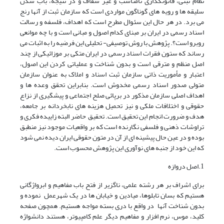
نظام ثبتی، قانونگذاری نامناسب و غیر شفاف و در نتیجه، باب شدن
سلیقه ها و رویه های گوناگون مواردی است که سازمان ثبت از آنها رنج
می برد. در هر حال این سئوال مطرح است که اهداف، فلسفه و رسالت
اسناد رسمی در ایران بر مبنای کدام اصول و مبانی است و با چه موانعی
روبرو است؟. پژوهش با روش توصیفی- تحلیلی این فرضیه را به اثبات می
رساند که ستون فقرات اسناد رسمی در ایران متکی بر موزائیکی از چند
اصل منظم و مترقی است و بدون شناخت و عملیاتی کردن این اصول،
اعتبار و مأموریت ذاتی سازمان ثبت اسناد و املاک به عنوان سازمان
متولی صدور اسناد رسمی مخدوش است. بنابراین تحقق وعده ها و
اهداف اصلی سازمان مذکور در برپائی صلح اجتماعی و پیشگیری از نزاع
حقوقی و اختلافات ملکی و نیز تحمیل هزینه های نابخردانه بر جامعه،
هدف و ضرورت انجام این تحقیق است. تحقیق حاضر البته زاییده فکری و
تراوشات ذهنی و فلسفی نگارنده است که بر واقعیات موجود نیز منطبق
بوده و در عین حال پیشینه ای از آن در متون حقوقی ایران دیده نمی شود
که این خود از جنبه های نوآوری این پژوهش محسوب است.
1.اصل دروازه
برای اشراف بر هر رشته علمی، ناگزیر از فتح باب مفاهیم و ابرواژگانی
هستیم که بسان تابلوها، میادین و خیابان ها در یک شهرعمل نموده و
بدون شناخت آنها در واقع با دری بسته مواجه هستیم. همچون صفحه
کلید، موس، نرم افزار و مفاهیم دیگر علم کامپیوتر، هستند دانشواژه