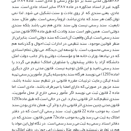
۱۲۸۶قانون مدنی سند بر دو نوع رسمی و عادی است. ماده ۱۲۸۹ می
گوید غیر از اسناد مذکوره در ماده ۱۲۸۷ سایر اسناد عادی است. سند
عادی، یعنی سندی که از روی عادت و سنت تشکیل می شود. لذا نمی
توان گفت هر سند که عادی نباشد، لزوماً رسمی است. بطور مثال، سند
تابعیت، سند رسمی نیست ولی سند عادی هم نمی باشد بلکه سندی
دولتی است. همین طور است سند ولادت که طبق ماده 999 قانون مدنی
سند رسمی است، لیکن واقعیت آن است که سند دولتی است. بنابراین از
منظر قوانین موجود، سند تنظیمی در ادارات ثبت احوال و گذرنامه هم
سند رسمی محسوب است. با توسعه این دیدگاه، می توان تمام اسنادی
که در نهادها، وزارت خانه ها و مؤسسات دولتی و یا از جانب دولت (مثل
دانشگاه آزاد یا دفاتر پیشخوان یا مشاوران املاک) تنظیم می گردد را
سند رسمی نامید و این قابل توجیه نیست. قانون مدنی در جای دیگری
(ماده 1293) می نویسد هرگاه سند به وسیله‌ یکی از مأمورین رسمی تهیه
شده لیکن رعایت ترتیبات مقرره‌ قانونی در تنظیم سند نشده باشد،
سند مزبور در صورتی که دارای امضا یا مهرطرف باشد، عادی است. اما
ماده 2 قانون ثبت می نویسد اگر مأمور رسمی خارج از محل مأموریت،
سندی تنظیم کند اثر قانونی ندارد. این در حالی است که طبق ماده1293
قانون مدنی چنین سندی اثر قانونی دارد و اثر آن، همان عادی بودن سند
است. به موجب ماده 22 قانون ثبت، سند رسمی آن است که در دفتر
املاک به ثبت می رسد ولی به موجب ماده72 همین قانون، سندی که در
دفاتر اسناد رسمی به ثبت می رسد رسمی است. در نگاه اول این مواد با
هم در تعارض نیستند ولی بطور مثال نسق زراعی چون در دفتر املاک به