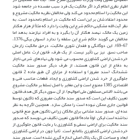
اظهار نظری اعلام کرد اگر مالکیت یک فرد سبب مفسده در جامعه شود
این مالکیت را اسلام محدود می کند ولی مخالفان نظریه مالکیت مشروع و
محدود اعتقادشان بر این است که مالکیت در اسلام نامحدود است. به
نظر آیت الله مشکینی حاکم شرع این ولایت را دارد که مثلاً از هزار هکتار
زمین یک مالک، نهصد هکتار آن را بگیرد و به افراد نیازمند بدهد اما
مخالفان می گویند حاکم شرع این سلطه را ندارد (نسوان بیگی،1376،
67-69). این دوگانگی و فقدان تئوری مالکیت، درحق مالکیت زارعان
صاحب نسق نیز بی تأثیر نیست. از یک طرف، قانون ارث عامل اصلی
خردشدن اراضی کشاورزی محسوب می شود ولی نهادهای شرعی ناچار
به دفاع از این قانون هستند، از طرف دیگر صدور سند مالکیت
ششدانگ (سند مفروز) و استفاده از مزایای آن طبق ماده 2 قانون
جلوگیری از خرد شدن اراضی کشاورزی و ایجاد قطعات مناسب فنی و
اقتصادی 1385 ممنوع است و این مغایر با اصل تسلط بر مالکیت مشروع
می باشد (الناس مسلطون علی اموالهم). از آن سوی دیگر کل هدف قانون
تعیین تکلیف این است که صدور سند مالکیت مفروزی که تاکنون توسط
قوانین جاری ممکن نبوده است را ممکن سازد. همچنین اگرچه به نظر
عده ای، صدور سند مشاعی برای مالکان زراعی تاکنون هیچ منع قانونی
نداشته است لیکن اولاً ماده6 قانون تعیین تکلیف می نویسد که صـدور
سند مالکیت برای اراضی نسقی و کشاورزی با رعایت قانون جلوگیری از
خردشدن اراضی کشاورزی بلامانع است. ثانیاً چون در اراضی کشاورزی
ابعاد و مساحت کل یک پلاک اصلی اندازه گیری نشده است، صدور سند