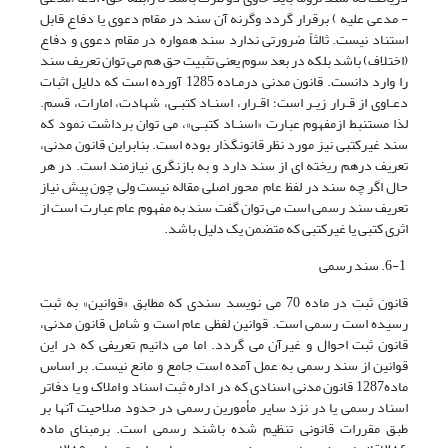
- مدعی علیه ) برقرار گردد وگرنه آن سند در مقام دعوی یا دفاع قابل
استناد نیست. ثالثاً ضرورتی ندارد سند همواره در مقام دعوی و دفاع
(اختلاف) باشد بلکه در بعد سوم یعنی تثبیت حق هم می توان تعریف سند
را وارد دانست. قانون مدنی درمـاده 1285 آورده است که دلایل اثبات
دعـاوی از قـرار زیـر است؛ اقـرار، اسنـاد کتبـی، شهادت، امارات، قسم.
لذا مستنبط ازمفهوم عبارت «اسنـاد کتبـی»، می توان برداشت نمود که
سند غیرکتبی نیز مورد نظر قانونگذار بوده است. بنابراین قانون مدنی،
تعریف درهم ریخته ای از سند دارد و به بازنگری نیازمند است. در هر
حال اگر چه سند در لفظ عام محور اصلی مقاله نیست ولی چون پیش نیاز
تعریف سند رسمی است می توان گفت سند به مفهوم عام عبارت است از
اثری کتبی یا غیرکتبی که متضمن یک دلیل باشد.
6-1. سند رسمی
قانون ثبت در ماده 70 می نویسد سندی که مطابق «قوانین» به ثبت
رسیده است رسمی است. قوانین لفظی عام است و شامل قانون مدنی،
قانون ثبت احوال و غیرآن می گردد. اما می دانیم تعریفی که در این
قوانین از سند رسمی به عمل آمده است جامع و مانع نیست. بر اساس
ماده1287 قانون مدنی اسنادی که در اداره‌ ثبت اسناد و املاک و یا دفاتر
اسناد رسمی یا در نزد سایر مأمورین رسمی در حدود صلاحیت آنها بر
طبق مقررات قانونی تنظیم شده باشند رسمی است. برمبنای ماده