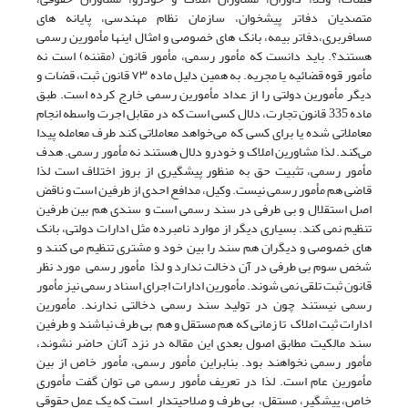
متصدیان دفاتر پیشخوان، سازمان نظام مهندسی، پایانه های
مسافربری،دفاتر بیمه، بانک های خصوصی و امثال اینها مأمورین رسمی
هستند؟. باید دانست که مأمور رسمی، مأمور قانون (مقننه) است نه
مأمور قوه قضائیه یا مجریه. به همین دلیل ماده ۷۳ قانون ثبت، قضات و
دیگر مأمورین دولتی را از عداد مأمورین رسمی خارج کرده است. طبق
ماده 335 قانون تجارت، دلال کسی است که در مقابل اجرت واسطه انجام
معاملاتی شده یا برای کسی که می‌خواهد معاملاتی کند طرف معامله پیدا
می‌کند. لذا مشاورین املاک و خودرو دلال هستند نه مأمور رسمی. هدف
مأمور رسمی، تثبیت حق به منظور پیشگیری از بروز اختلاف است لذا
قاضی هم مأمور رسمی نیست. وکیل، مدافع احدی از طرفین است و ناقض
اصل استقلال و بی طرفی در سند رسمی است و سندی هم بین طرفین
تنظیم نمی کند. بسیاری دیگر از موارد نامبرده مثل ادارات دولتی، بانک
های خصوصی و دیگران هم سند را بین خود و مشتری تنظیم می کنند و
شخص سوم بی طرفی در آن دخالت ندارد و لذا مأمور رسمی مورد نظر
قانون ثبت تلقی نمی شوند. مأمورین ادارات اجرای اسناد رسمی نیز مأمور
رسمی نیستند چون در تولید سند رسمی دخالتی ندارند. مأمورین
ادارات ثبت املاک تا زمانی که هم مستقل و هم بی طرف نباشند و طرفین
سند مالکیت مطابق اصول بعدی این مقاله در نزد آنان حاضر نشوند،
مأمور رسمی نخواهند بود. بنابراین مأمور رسمی، مأمور خاص از بین
مأمورین عام است. لذا در تعریف مأمور رسمی می توان گفت مأموری
خاص، پیشگیر، مستقل، بی طرف و صلاحیتدار است که یک عمل حقوقی