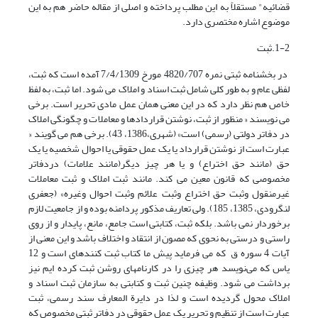
قضائیه" مستقلاً به این مطلب پرداخته و اصلی از مقاله حاضر هم به این
موضوع اشاره مختصری دارد.
1-2.ثبت
در بخشنامه ثبتی نمره 4820/707 مورخ 7/4/1309 آمده است که ثبت،
لفظی عام و به طور کلی شامل ثبت اسناد و املاک می شود. اما ثبت، به لفظ
خاص هم نظر دارد که در این معنی همان عمل مادی تحریر است. برخی
می نویسند « منظور از ثبت، نوشتن قراردادها و معاملات و چگونگی املاک
در دفاتر دولتی (رسمی) است» (شهری،1386، 43). برخی هم می گویند «
عبارت است از نوشتن قرارداد یا یک عمل حقوقی یا احوال شخصیه یا یک
حق (مانند حق اختراع) و یا هر چیز دیگر(مانند علامات) دردفاتر
مخصوصی که قانون معین می کند. مانند ثبت املاک و ثبت معاملات
غیرمنقول وثبت حق اختراع وثبت علائم وثبت احوال وغیره» (جعفری
لنگرودی، 1385، 185). ولی تعاریف مذکور پردامنه بوده و از جامعیت لازم
برخوردار نمی باشد. بلکه ثبت، کتابتی است جامع، مانع، پایدار و از روی
راستی و درستی به نحوی که مصون از انتقاد و اختلاف باشد و این معنی از
آیات 4 سوره ق که می فرماید پیش ما کتاب ثبت کننده‏اى است و 12
یاس که می‌نویسد هر چیزى را در کارنامه‏اى روشن ثبت کرده ایم نیز
برداشت می شود. وظیفه چنین ثبت و کتابتی به سازمان ثبت اسناد و
املاک محول گردیده است و لذا در دایرة المعارف سند رسمی، ثبت
عبارت است از تنظیم و تحریر یک عمل حقوقی در دفاتر ثبتی مخصوص که