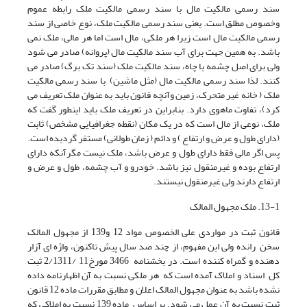
سند رسمی مالکیت مال با سند رسمی مالکیت ملک رابطه عموم
وخصوص مطلق است. یعنی سند رسمی مالکیت ملک، نوع خاصی از سند
رسمی مالکیت مال است زیرا هر ملکی، مال است اما هر مالی، ملک نمی
باشد. به همین جهت برای آب سند مالکیت مال (پروانه) صادر می شود
ولی برای اصل چشمه یا چاه، سند مالکیت ملک (سند تک برگ) صادر می
کنند. لذا سند رسمی مالکیت مال (مثل ماشین) با سند رسمی مالکیت
ملک ( خانه غیر متحرک، زمین وآنچه قانون باید به عنوان ملک تعریف می
کرد)، تفاوت ماهوی دارد. بنابراین در تعریف ملک باید اینطور گفت که
ملک، نوعی از مال است که در یک مکان (نقطه جغرافیایی مشخص) ثابت
(دارای طول و عرض و ارتفاع ) و دائم ( زمان طولانی) مستقر گردیده است.
پس اگر مالی فقط دارای طول و عرض باشد، ملک نیست مگرآنکه دارای
ارتفاع بوده و غیرمنقول نیز باشد. خودرو و آب چشمه، طول و عرض و
ارتفاع دارند ولی غیرمنقول نیستند.
13-1. ملک مجهول المالک
قانون ثبت در مواردی علی الخصوص مواد 12 و139 از مجهول المالک
سخن رانده ولی این مفهوم، از چند صد سال پیش تاکنون، واژه ای آزار
دهنده و گمراه کننده است. در بخشنامه 3466 مورخ11 /2/1311 ثبت
کل اسناد و املاک آمده است که هر ملکی نسبت به آن اظهارنامه داده
نشده باشد به عنوان مجهول المالک اعلان و مطابق مقررات ماده 12 قانون
ثبت نسبت به آن عمل می شود. بر اساس ماده 139 نسبت به املاکی که