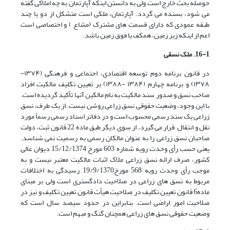
حوصله بحث خارج است ولی به دانستن اینکه آپارتمان به چه املاکی گفته
می شود، بسنده می گردد. آپارتمان، ملکی است متشکل از دو یا چند
طبقه عمودی که دارای قسمت های مشترک (مشاع ) و اختصاصی است
اعم از اینکه زیر زمین، همکف یا فوق زمین باشد.
16-1. ملک نسقی
در قانون برنامه دوم توسعه اقتصادی، اجتماعی و فرهنگی (۱۳۷۴-
۱۳۷۸) و برنامه چهارم (۱۳۸۴ -۱۳۸۸) بر تعیین تکلیف مالکیت افراد
صاحب نسق و صدور سند مالکیت‌‌ به ‌نام‌ مالکین‌ آنها تأکید گردیده است.
با این وجود، وضعیت حقوقی نسق زراعی روشن نیست. از یک طرف، نسق
زراعی یک سند رسمی محسوب است و در دفاتر اسناد رسمی رسماً مورد
نقل و انتقال قرار می گیرد، از سوی دیگر طبق ماده 22 قانون ثبت، دولت
صاحبان نسق زراعی را به عنوان مالکان رسمی به رسمیت نمی شناسد.
یعنی حسب رأی وحدت رویه شماره 603 مورخ 15/12/1374 دیوان عالی
کشور، صرف ارائه نسق زراعی ملاک اثبات مالکیت معتبر نیست و به
موجب رأی وحدت رویه 568 مورخ19/9/1370 رسیدگی به اختلافات
مربوط به نسق های زراعی در صلاحیت دادگستری است ولی بر مبنای
ماده6 قانون تعیین تکلیف در صلاحیت هیأت قانون تعیین تکلیف و نیز در
صلاحیت امور اراضی است. بنابراین در حدود سیصد سال است که
وضعیت حقوقی نسق های زراعی همچنان گنگ و مبهم است.