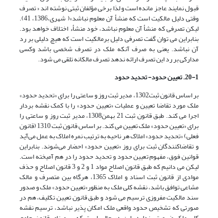
قبول نمایند عاجز مانده است و لذا برخی مؤلفان ثبتی نوشته اند « تصرف
وقتی دلیل مالکیت است که منشأ آن معلوم نباشد»( شهری،1386، 41).
لیکن تصرفی که منشأ آن معلوم نباشد، خود منشأء اختلاف خواهد بود.
بنابراین می توان گفت تصرفی دلیل برمالکیت است که هیچ دلیلی بر رد
آن نباشد. یعنی به صرف آنکه ملک در تصرف شخصی باشد وکسی
مدارکی بر رد این تصرف ارائه ندهد تصرف مالکانه تلقی می شود.
20-1. تعیین حدود- تحدید حدود
بر اساس قانون ثبت1302، مدیر ثبت روز و ساعتی را برای «‌تحدید حدود»
ملک مورد تقاضا تعیین و عملیات «تعیین حدود» را با کمک نقشه ‌بردار
اجرا می کند. طبق قانون ثبت 21 بهمن1308، مدیر ثبت روز و ساعتی را
برای «تعیین حدود‌» ملک تعیین می کند. بر اساس قانون ثبت 1310 (قانون
فعلی) «تحدید حدود» املاک هر ناحیه به ترتیب نمره‌ املاک به عمل می‌آید
و تقاضاکنندگان ثبت برای روز «تعیین حدود» احضار می‌شوند. بنابراین
قوانین فوق، مفهوم تعیین حدود و تحدید حدود را در هم آمیخته است.
لیکن می دانیم که طبق قانون اصلاح مواد 1 و 2 و 3 قانون اصلاح و حذف
موادی از قانون ثبت اسناد و املاک 1365، هرگاه بین متصرف و مالک
مشاعی توافق باشد، نقشه کلی ملک به منظور«تعیین حدود» ملک و صدور
سند مالکیت ‌مفروزی ترسیم می شود و طبق قانون تعیین تکلیف، هم در
صورتی که‌ تشخیص حدود واقعی ملک امکان پذیر نباشد، ترسیم نقشه
کلی ملک ضرورتی ندارد. این در حالی است که بر مبنای قانون جامع