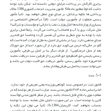
برابری کارکنان در پرداخت مزایای دولتی دانسته اند. لیکن باید توجه
داشت که اولاً مطابق ماده64 قانون مدیریت خدمات کشوری1386 ملاک
پرداختی ها علاوه برشاغل، بر مبنای نوع شغل خواهد بود. ثانیاً مأمور
رسمی متفاوت از مأمورین دولت است. ثالثاً درآمدهای اختصاصی در
بسیاری از وزارتخانه ها (مثل وزارت نفت یا دارائی) و مؤسسات و شرکتها (
مثل شرکت برق یا آب و فاضلاب) پرداخت می گردد. رابعاً اصل برابری
باید با توجه به نوع شغل و سختی آن تفسیر گردد وخامساً حق التحریر
مبنای مذهبی دارد. زیرا در بخشی از انجیل به نقل از تورات آمده است که
گاو در حالی که خرمن می کوبد حق دارد از آن بخورد (جدا از حق خوراک
بعد از عمل خرمنکوبی). از طرف دیگر بنا بر اصل بی طرفی، مأمورین
رسمی بایستی حق التنظیم و حق التحریر را از طرفین سند دریافت نمایند
اما امروزه خود مأمور رسمی، مأمور دریافت حق الثبت دولت می باشد و
نمی تواند نسبت به اصل بی طرفی وفادار بماند.
5-1. سند
قانون ثبت درخصوص سند کوتاهی ورزیده یعنی تعریفی از خود ندارد.
اما براساس ماده ۱۲۸۴ قانون مدنی سند عبارت است از هر نوشته که در
مقام دعوی یا دفاع قابل استناد باشد. پس از منظر قانون مدنی اولاً سند
کتبی یا نوشته است. در این صورت،«دلیلی مثل نقشه، سند یا نوشته
بحساب نخواهد آمد» (کریمیان،6،1384). ثانیاً می توان این نکته را
دریافت که سند لزوماً باید حاوی دو طرف باشد تا رابطه حق – ادعا (مدعی