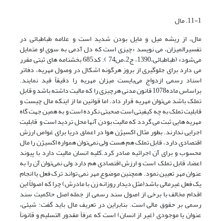
11-1. مال
مال، از ریشه میل و مایل بودن شدید است و علامه طباطبائی در
تفسیرالمیزان، می نویسد «چیزی است که دل آدمی به سوی او متمایل
می‌شود» (طباطبائی،1390، ج2،ص74 ). کد685 بخشنامه های ثبتی مقرر
می دارد برای جلوگیری از بروز هرگونه اشکال در وصول مهریه، دفاتر
اسناد رسمی ازدواج می‌بایست میزان مهریه را دقیقاً قید نمایند.
براساس ماده1078 قانون مدنی هرچیزی را که مالیت داشته باشد و قابل
تملک باشد می‌توان مهریه قرار داد. اما قوانین ما از اینکه مال چیست و
قابلیت تملک به چه کیفیتی است صحبتی نکرده است و به همین جهت گاه
مهریه هایی ثبت می گردد که مالیت بودن آنها محل تردید است و قابلیت
اجرایی ندارند. بطور مثال اکسیژن هوا در اعماق دریا برای غواص ارزش
اقتصادی دارد، قابل تملک هم هست ولی نمی‌توان همواره اکسیژن را مال
محسوب و برای آن اجرائیه صادر کرد.کلیه انسان مالیت دارد با پیوند
اعضاء قابل تملک است و ارزش اقتصادی هم دارد ولی نمی‌توان آن را به
عنوان مهر تعیین نمود. همچنین موضوع مهر نمی تواند ترک فعل یا انجام
یک فعل غیرمالی باشد(مثل دیدار روزانه زن با مادرش) چرا که اصولاً این
اقدام مخالف با برخی از اصول سند رسمی از جمله اصل حاکمیت سند
رسمی بر حقوق مالی است. بنابراین در تعریف مال باید گفت؛ شیئی،
عنوان یا موجودی (غیر از انسان) است که عرفاً مقدور التسلیم و قانوناً