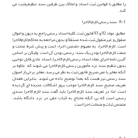
را مطابق با قوانین ثبت اسناد و املاک بین طرفین سند تنظیم وثبت می
کند.
8-1 . سند رسمی لازم الاجرا
مطابق مواد 92 و 93 قانون ثبت، کلیه‌ اسناد رسمی راجع به دیون و اموال
منقول و غیرمنقول ثبت ‌شده مستقلاً و بدون مراجعه به محاکم لازم‌الاجرا
است. لازم الاجراء به مفهوم «تضمین اجرا» است و پیش شرط صحت و
صفت لازم الاجرا بودن یک سند، رسمی بودن آن است. ولیکن بر اساس
آئیـن نامه اجرای مفاد اسناد رسمی لازم الاجـرا، اسناد عادی قابل توجهی
بدون تنظیم سند نزد مأمورین رسمی،لازم الاجرا می شوند که علاوه بر
آنکه مغایر با نص صریح قانون ثبت به نظر می رسد، مغایر برخی از اصول
سند رسمی نیز هست که بعداً توضیح داده می شوند. بنابراین فقدان
تعریف صحیح سند لازم الاجرا موجب بروز اشکالات عدیده ای گردیده
است. لذا در تعریف سند لازم الاجرا باید گفت سند لازم الاجرا سندی
رسمی است که بی آنکه محتاج به اثبات حقی در نزد دادگاه باشد،
متضمن ثبات و ضمانت اجرا است.