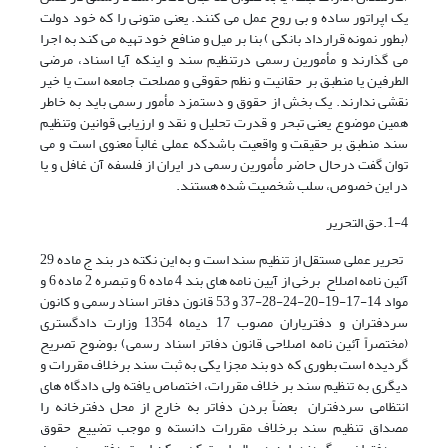
یک اپراتور ساده و بی روح عمل می کنند. یعنی متونی را که خود دولت
(بطور نمونه قرارداد بانکی ) بنا بر میل و منافع خود تهیه می کند به اجرا
می گذارند و مأمورین رسمی درتنظیم سند و اینکه آیا اسناد، مرضی
الطرفین یا منطبق بر حقانیت و نظم حقوقی و مصلحت جامعه است یا خیر
نقشی ندارند. یک بخش از حقوق و دستمزد مأمور رسمی باید به خاطر
همین موضوع یعنی تبحر و قدرت تحلیل و نقد و ارزیابی قوانین وتنظیم
سند منطبق بر حقیقت و واقعیت باشدکه عملی غالباً معنوی است و می
توان گفت درحال حاضر مأمورین رسمی در ایران از فلسفه آن غافل و یا
در این خصوص، سلب شخصیت شده هستند.
1-4.حق التحریر
تحریر عملی مستقل از تنظیم سند است و به این نکته در بند ج ماده 29
آئین نامه اصلاح برخی از آیین نامه های بند 4 ماده 6 و تبصره 2 ماده 6 و
مواد 14-17-19-20-24-28-37 و 53 قانون دفاتر اسناد رسمی و کانون
سردفتران و دفتریاران مصوب 17 دیماه 1354 وزارت دادگستری
(مختصراً آئین نامه اصلاحی قانون دفاتر اسناد رسمی) بوضوح تصریح
گردیده است بطوری که دو بند مجزا یکی به ثبت سند برخلاف مقررات و
دیگری به تنظیم سند بر خلاف مقررات، اختصاص یافته ولی دادگاه های
انتظامی سردفتران بعضاً بردن دفاتر به خارج از محل دفترخانه را
مصداق تنظیم سند برخلاف مقررات دانسته و موجب تضییع حقوق