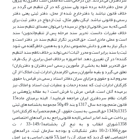
سردفتران می گردند. این درحالی است که ممکن است دفتری به بیرون
از محل دفترخانه برده شود ولی سندی که در آن تنظیم می گردد بر
خلاف قانون نباشد یا دفترخارج شده از محل، دفتر ثبتی یعنی دفتر
رسمی و قانونی نباشد. لیکن بطور مثال، ثبت ازدواج در دفتر ثبت برای
کسی که به سن قانونی ازدواج نرسیده را می‌توان مصداق تنظیم سند بر
خلاف مقررات دانست. تحریر سند مرحله پس از تنظیم(تدوین) سند
است و عملی مادی است. حق التحریر تکرار تنظیم سند در دفتر است و
دیگر نیاز به هنر و دانش مخصوص ندارد و به همین خاطرگفته می شود
ثبت با سند برابر است و محرر (ثبات) نمی تواند برخلاف ناظم سند (تنظیم
کننده) در آن تغییری دهد. اما امروزه برخلاف اصل برابری، از یک طرف
حق التحریر فقط به بخشی از مأمورین رسمی (سردفتران و دفتریاران)
تعلق می گیرد و بقیه مأموران رسمی (کارمندان ادارات ثبت املاک) از آن
محروم اند و حقوق و مزایای سران دفاتر اسناد رسمی در قیاس با حقوق
کارکنان ادارات ثبت که عمده زحمات و عملیات ثبت اسناد و املاک نیز
برعهده آنان است، قیاس عرش با فرش است ( به مقاله پژوهشی بر
کلیات نظام سردفتری ایران مراجعه فرمایید). البته برمبنای ماده15
قانون متمم بودجه سال 1317 و بند 49 و50 مجموعه بخشنامه های ثبتی
1315تا1343 حق النسبی به نسبت حقوق، آن هم منحصراً به کارکنان اجرا
پرداخت می شد اما ‌بر اساس لایحه قانونی راجع به درآمدهای اختصاصی
1358شورای انقلاب و به تبع آن بخشنامه149/1-33 / ت
مورخ10/2/1366 دفتر تشکیلات و بودجه سازمان ثبت، درآمدهای
اختصاصی لغو گردید که مبنای آن را اصل53 قانون اساسی و نیز اصل