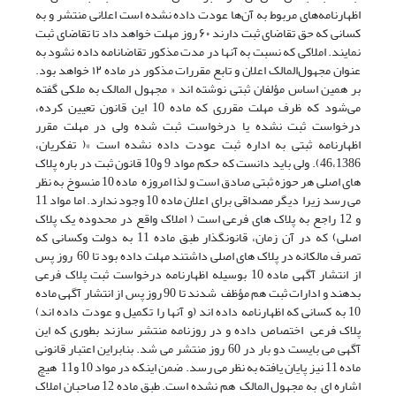
اظهارنامه‌های مربوط به آن‌ها عودت داده نشده است اعلانی منتشر و به
کسانی که حق تقاضای ثبت دارند ۶۰ روز مهلت خواهد داد تا تقاضای ثبت
نمایند. املاکی که نسبت به آنها در مدت مذکور تقاضانامه داده نشود به
عنوان مجهول‌المالک اعلان و تابع مقررات مذکور در ماده ۱۲ خواهد بود.
بر همین اساس مؤلفان ثبتی نوشته اند « مجهول المالک به ملکی گفته
می‌شود که ظرف مهلت مقرری که ماده 10 این قانون تعیین کرده،
درخواست ثبت نشده یا درخواست ثبت شده ولی در مهلت مقرر
اظهارنامه ثبتی به اداره ثبت عودت داده نشده است »( تفکریان،
46،1386). ولی باید دانست که حکم مواد 9 و10 قانون ثبت در باره پلاک
های اصلی هر حوزه ثبتی صادق است و لذا امروزه ماده 10 منسوخ به نظر
می رسد زیرا دیگر مصداقی برای اعلان ماده 10 وجود ندارد. اما مواد 11
و 12 راجع به پلاک های فرعی است ( املاک واقع در محدوده یک پلاک
اصلی) که در آن زمان، قانونگذار طبق ماده 11 به دولت وکسانی که
تصرف مالکانه در پلاک های اصلی داشتند مهلت داده بود تا 60 روز پس
از انتشار آگهی ماده 10 بوسیله اظهارنامه درخواست ثبت پلاک فرعی
بدهند و ادارات ثبت هم مؤظف شدند تا 90 روز پس از انتشار آگهی ماده
10 به کسانی که اظهارنامه داده اند (و آنها را تکمیل و عودت داده اند)
پلاک فرعی اختصاص داده و در روزنامه منتشر سازند بطوری که این
آگهی می بایست دو بار در 60 روز منتشر می شد. بنابراین اعتبار قانونی
ماده 11 نیز پایان یافته به نظر می رسد. ضمن اینکه در مواد 10 و11 هیچ
اشاره ای به مجهول المالک هم نشده است. طبق ماده 12 صاحبان املاک