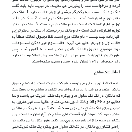
کرده و درخواست ثبت را پذیرش می نمایند. در نهایت باید باید گفت
ملک و مالک، نسبت به یکدیگر بیشتر از چهار حالت ندارد.1. ملک در
دفتر توزیع اظهارنامه ثبت است – نام مالک درج است. 2. ملک در دفتر
توزیع اظهارنامه ثبت نیست - نام مالک درج نیست. 3. ملک در دفتر
توزیع اظهارنامه ثبت است - نام مالک درج نیست. 4. ملک در دفتر توزیع
اظهارنامه ثبت نیست - نام مالک درج است. لفظ مجهول المالک منطقاً به
حالات اول و چهارم تعلق نمی گیرد. حالت سوم غیر ممکن است وحالت
دوم موضوع مجهول المالک قانون مدنی است نه قانون ثبت. پس
بطورکلی در قانون ثبت، مفهوم درستی از ملک مجهول المالک وجود ندارد
و لذا حذف این واژه از لسان حقوق سند رسمی زیبنده است.
14-1. ملک مشاع
ماده ۵۷۱ قانون مدنی می نویسد شرکت عبارت است از اجتماع حقوق
مالکین متعدد در شئ واحد به نحو اشاعه. اشاعه یا مشاع به این معناست
که مالکان در تک تک سلول های پیکره یک ملک، شریک می باشند و لذا
مطابق مواد ۴۶ و 58 و350 قانون مدنی مشاع، مالی است غیر مفروز. به
عبارتی برای ملک مشاع نمی توان سند ششدانگ برای هر یک از مالکان
صادر نمود که نمونه آن، قسمت های مشاع در آپارتمان ها است. ولی
مشاع در همه جا از این تعریف پیروی نمی کند. بطور مثال ما می دانیم در
اراضی کشاورزی مالکان در تک تک سلول های پیکره یک ملک شریک نمی