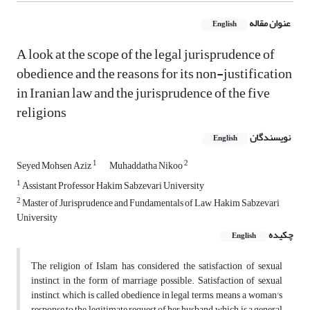
عنوان مقاله
English
A look at the scope of the legal jurisprudence of
obedience and the reasons for its non-justification
in Iranian law and the jurisprudence of the five
religions
نویسندگان
English
1
2
Seyed Mohsen Aziz
Muhaddatha Nikoo
1
Assistant Professor Hakim Sabzevari University
2
Master of Jurisprudence and Fundamentals of Law, Hakim Sabzevari
University
چکیده
English
The religion of Islam has considered the satisfaction of sexual
instinct in the form of marriage possible. Satisfaction of sexual
instinct, which is called obedience in legal terms, means a woman's
response to the legitimate request of her husband, which is a general