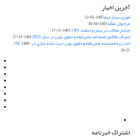
آخرین اخبار
فوری بسیار مهم
1405-02-12
فراخوان مقاله
1403-04-30
انتشار مقالات در بهمن و اسفند 1401
1401-11-17
ایمپکت فاکتور فصلنامه علمی فقه و حقوق نوین در سال 2021
1401-11-17
اخذ رتبه فصلنامه علمی فقه و حقوق نوین جهت نمایه سازی در ISC
1400-
10-21
Email:
info@jaml.ir
Instagram:jaml.ir
Tel:+98 9196523692
Fax:025 34224584
Post Box:Iran,Qom,37135.1166
SMS:5000 4000 452 462
آدرس پستی فصلنامه: قم، صندوق پستی 37135/1166
استان قم، خیابان مهر، بلوار نوفل لوشاتو، خیابان آزادی، بلوک 38،
واحد3- کد پستی: 3735113966
لینک پرداخت به فصلنامه علمی فقه و حقوق نوین:
IDPay.ir/jaml-ir
اشتراک خبرنامه