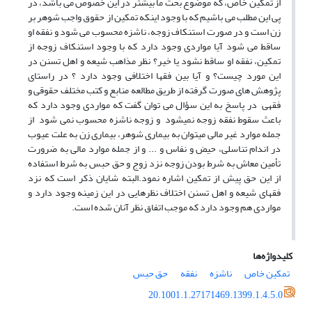
از تمکین خاص، که موضوع بحث ما بیشتر در این خصوص می باشد، در
پی این مطلب می باشیم که با وجود اینکه تمکین از حقوق واجب شوهر بر
زن است و در صورت استنکاف زوجه، ناشزه محسوب می شود و نفقه او
ساقط می شود آیا مواردی وجود دارد که با وجود استنکاف زوجه از
تمکین، نفقه او ساقط نشود یا خیر؟ نظر مذاهب شیعه و اهل تسنن در
این مورد چیست؟ و آیا بین فقها اختلافی وجود دارد ؟ در راستای
پژوهش های صورت گرفته از طریق مطالعه منابع و کتب مختلف حقوقی و
فقهی در پاسخ به این سؤال می توان گفت که مواردی وجود دارد که
باعث سقوط نفقه زوجه نمیشود و زوجه ناشزه محسوب نمی شود از
جمله موارد غیر مالی میتوان به بیماری شوهر، بیماری زن به علت عیوب
در اندام تناسلی، حیض و نفاس و ... و از جمله موارد مالی به ضرورت
تأمین معاش به شرط بودن زوجه نزد زوج و حق حبس به شرط استفاده
از این حق پیش از تمکین اشاره نمود.البته شایان ذکر است که نزد
فقهای شیعه و اهل تسنن اختلاف نظرهایی در این زمینه وجود دارد و
مواردی هم وجود دارد که موجب اتفاق نظر آنان شده است.
کلیدواژه‌ها
تمکین خاص
ناشزه
نفقه
حق حبس
20.1001.1.27171469.1399.1.4.5.0