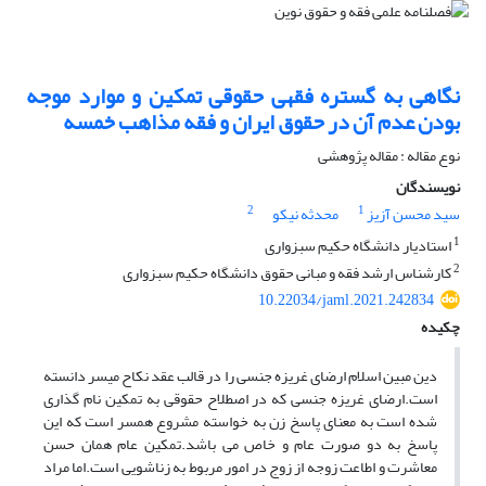
نگاهی به گستره فقهی حقوقی تمکین و موارد موجه
بودن عدم آن در حقوق ایران و فقه مذاهب خمسه
نوع مقاله : مقاله پژوهشی
نویسندگان
2
1
سید محسن آزیز
محدثه نیکو
1
استادیار دانشگاه حکیم سبزواری
2
کارشناس ارشد فقه و مبانی حقوق دانشگاه حکیم سبزواری
10.22034/jaml.2021.242834
چکیده
دین مبین اسلام ارضای غریزه جنسی را در قالب عقد نکاح میسر دانسته
است.ارضای غریزه جنسی که در اصطلاح حقوقی به تمکین نام گذاری
شده است به معنای پاسخ زن به خواسته مشروع همسر است که این
پاسخ به دو صورت عام و خاص می باشد.تمکین عام همان حسن
معاشرت و اطاعت زوجه از زوج در امور مربوط به زناشویی است.اما مراد