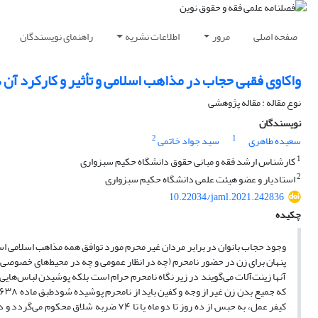
صفحه اصلی
مرور
اطلاعات نشریه
راهنمای نویسندگان
واکاوی فقهی حجاب در مذاهب اسلامی و تأثیر و کارکرد آن د
نوع مقاله : مقاله پژوهشی
نویسندگان
2
1
سعیده طاهری
سید جواد خاتمی
1
کارشناس ارشد فقه و مبانی حقوق دانشگاه حکیم سبزواری
2
استادیار و عضو هیئت علمی دانشگاه حکیم سبزواری
10.22034/jaml.2021.242836
چکیده
وجود حجاب بانوان در برابر مردان غیر محرم مورد توافق همه مذاهب اسلامی است.
پنهان برای زن در حضور نامحرم (چه در انظار عمومی و چه در محیط‌های خصوصی) حر
آنها زینت‌آلات می‌گویند در زیر نگاه نامحرم حرام است بلکه پوشیدن لباس‌هایی
کیفر عمل، به حبس از ده روز تا دو ماه یا