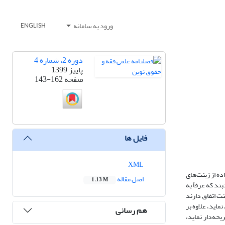
ورود به سامانه
ENGLISH
دوره 2، شماره 4
پاییز 1399
صفحه
143-162
فایل ها
XML
ه از زینت‌های
اصل مقاله
1.13 M
ند که عرفاً به
نت اتفاق دارند
عمل حرامی نماید، علاوه بر
هم رسانی
ا جریحه‌دار نماید،