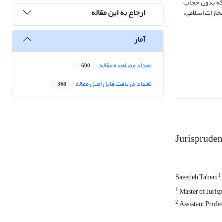
اده ۱۰۲ قانون تعزیرات مصوب سال ۱۳۶۲ است، آمده: «زنانی که بدون حجاب
ارجاع به این مقاله
 دو ماه و یا از پنجاه هزار تا پانصد هزار ریال جزای نقدی محکوم خواهند شد».البته بنا بر ماده ۲۲ قانون مجازات اسلامی،
آمار
تعداد مشاهده مقاله
600
تعداد دریافت فایل اصل مقاله
360
Jurisprudent
1
Saeedeh Taheri
1
Master of Juris
2
Assistant Profe