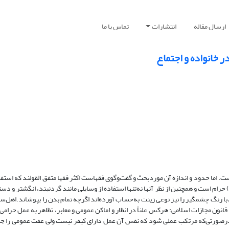
ارسال مقاله
انتشارات
تماس با ما
ر خانواده و اجتماع
 اما حدود و اندازه آن موردبحث و گفت‌وگوی فقهاست اکثر فقها متفق القولند که استفاد
ام است و همچنین از نظر آنها نه‌تنها استفاده از وسایلی مانند گردنبند، انگشتر و دستب
 با رنگ چشمگیر را نیز نوعی زینت به‌حساب آورده‌اند اگرچه تمام بدن را بپوشاند.اهل‌س
که جمیع بدن زن غیر از وجه و کفین باید از نامحرم پوشیده شودطبق ماده ۶۳۸ قانون مجازات اسلامی: هرکس علناً در انظار و اماکن عمومی و معابر، تظاهر به 
 تا ۷۴ ضربه شلاق محکوم می‌گردد و درصورتی‌که مرتکب عملی شود که نفس آن عمل دارای کیفر نیست ولی عفت عمومی ر