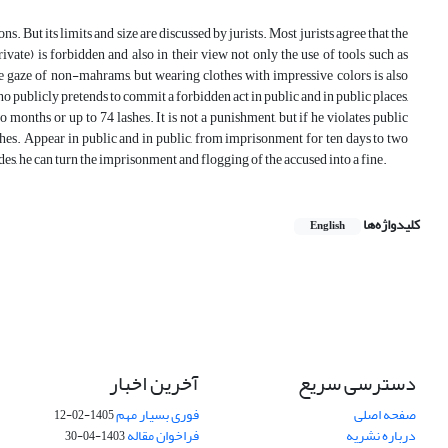
 But its limits and size are discussed by jurists. Most jurists agree that the
te) is forbidden and also in their view not only the use of tools such as
the gaze of non-mahrams, but wearing clothes with impressive colors is also
 publicly pretends to commit a forbidden act in public and in public places,
 months or up to 74 lashes. It is not a punishment, but if he violates public
hes. Appear in public and in public, from imprisonment for ten days to two
des, he can turn the imprisonment and flogging of the accused into a fine.
کلیدواژه‌ها
English
دسترسی سریع
آخرین اخبار
صفحه اصلی
فوری بسیار مهم
1405-02-12
درباره نشریه
فراخوان مقاله
1403-04-30