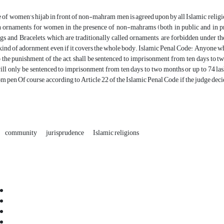
 of women's hijab in front of non-mahram men is agreed upon by all Islamic religions.
 ornaments for women in the presence of non-mahrams (both in public and in priva
ngs and Bracelets, which are traditionally called ornaments, are forbidden under 
kind of adornment, even if it covers the whole body. Islamic Penal Code: Anyone who
o the punishment of the act, shall be sentenced to imprisonment from ten days to two
ill only be sentenced to imprisonment from ten days to two months or up to 74 las
m pen Of course, according to Article 22 of the Islamic Penal Code, if the judge deci
community
jurisprudence
Islamic religions
Email:
info@jaml.ir
Instagram:jaml.ir
Tel:+98 9196523692
Fax:025 34224584