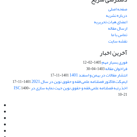
صفحه اصلی
درباره نشریه
اعضای هیات تحریریه
ارسال مقاله
تماس با ما
نقشه سایت
آخرین اخبار
فوری بسیار مهم
1405-02-12
فراخوان مقاله
1403-04-30
انتشار مقالات در بهمن و اسفند 1401
1401-11-17
ایمپکت فاکتور فصلنامه علمی فقه و حقوق نوین در سال 2021
1401-11-17
اخذ رتبه فصلنامه علمی فقه و حقوق نوین جهت نمایه سازی در ISC
1400-
10-21
Email:
info@jaml.ir
Instagram:jaml.ir
Tel:+98 9196523692
Fax:025 34224584
Post Box:Iran,Qom,37135.1166