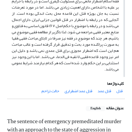
فقه اسلام اضطرار مانعی برای مسئولیت کیفری است و در رابطه با جرایم
بر علیه با اشخاص دارای اهمیت زیادی می باشد. اما در مورد تعرضات
نسبت به جان بویژه قتل این قاعده محل بحث اندکی بوده است. از
آنجایی که در رابطه با اضطرار در قتل قوانین جزایی ایران دارای اجمال
می باشد و در رابطه با موضوع با حکم اصل ۱۶۷ قانون اساسی به فتاوی و
منابع معتبر فقهی مراجعه می شود، لذا ناگزیر از مطالعه فقهی موضوع می
باشیم، هر چند که موضوع در فقه نیز صرفا در لابلای مباحث فقهی فقها
به صورت پراکنده مورد بحث و تدقیق قرار گرفته است و غالب مباحث
هم این است که اضطرار مجوزی برای قتل عمدی نمی باشد و دلیل این
امر نیز وجود قاعده فقهی لا تقیه فی الدماء می باشد. اما با این وجود نیز
استثنایی بر این حکم وارد شده است که هر کدام نیازمند شرایط عمومی
می باشد.
کلیدواژه‌ها
قتل
قتل عمد
قتل عمد اضطراری
حالت تزاحم
عنوان مقاله
English
The sentence of emergency premeditated murder
with an approach to the state of aggression in