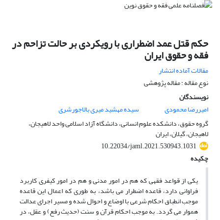
حکم قتل عمد اضطراری با رویکردی بر حالت تزاحم در
فقه و حقوق ایران
مقالات آماده انتشار
نوع مقاله : مقاله پژوهشی
نویسندگان
امیررضا محمودی
سیده مهشید میری بالاجورشری
گروه حقوق، دانشکده علوم انسانی، دانشگاه آزاد اسلامی واحد لاهیجان،
لاهیجان، گیلان، ایران
10.22034/jaml.2021.530943.1031
چکیده
یکی از قواعد فقهی که هم در امور مدنی و هم در امور کیفری کاربرد
فراوانی دارد، قاعده اضطرار می باشد، به طوری که اعمال این قاعده
موجب انطباق احکام شرعی با اوضاع و احوال شده و مسیر اجرای عدالت
هموار می گردد. به موجب احکام قرآن و سنت (حدیث رفع) و عقل، در