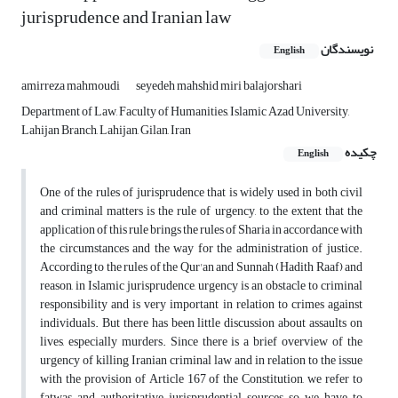
jurisprudence and Iranian law
نویسندگان
English
amirreza mahmoudi
seyedeh mahshid miri balajorshari
Department of Law, Faculty of Humanities, Islamic Azad University,
Lahijan Branch, Lahijan, Gilan, Iran
چکیده
English
One of the rules of jurisprudence that is widely used in both civil
and criminal matters is the rule of urgency, to the extent that the
application of this rule brings the rules of Sharia in accordance with
the circumstances and the way for the administration of justice.
According to the rules of the Qur'an and Sunnah (Hadith Raaf) and
reason, in Islamic jurisprudence, urgency is an obstacle to criminal
responsibility and is very important in relation to crimes against
individuals. But there has been little discussion about assaults on
lives, especially murders. Since there is a brief overview of the
urgency of killing Iranian criminal law and in relation to the issue
with the provision of Article 167 of the Constitution, we refer to
fatwas and authoritative jurisprudential sources, so we have to