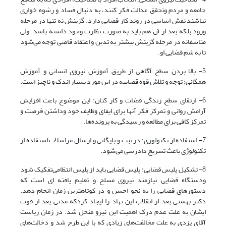
جامعه و مردم وتحقق عدالت فکر کنند، به دنبال فساد و رشوه خواری
نباشند نقش اساسی در روند کار قضایی دارد. گزینش نه تنها در مرحله
ورود بلکه بعد از آن هم باید به صورت نظارت وجود داشته باشد. ولی
متاسفانه در مرحله گزینش بیشتر به تدین و اعتقاد قاضی توجه می‌‌‌شود
تا به شم قضایی او.
5- بالا بردن سطح آگاهی از طریق آموزش نیروی انسانی و آموزش
همگانی: توجه و تلاش قوه قضاییه در این مورد بسیار اندک و ناچیز است.
6- ارتقای سطح زندگی قضات و کار کنان: این موضوع باعث افزایش
آرامش روانی و تمرکز فکر آنها برای ایفای وظایف خود وداشتن فرصت و
تمرکز کافی برای مطالعه و رسیدگی به پرونده‌ها.
7- استفاده از تکنولوژی: در ثبت و بایگانی و ارسال مراسلات استفاده از
تکنولوژی باعث تسریع دادرسی می‌‌‌شود.
8- تشکیل پلیس قضایی: پلیس قضایی باید از پلیس انتظامی‌‌‌تفکیک شود
ودستگاه قضایی نیازمند نیروی مسلح و تعلیم یافته ای است که
دستورهای قضایی را به نحو احسن و در کوتاهترین زمان انجام دهد.
دکتر بهشتی بعد از انقلاب این نهاد را ایجاد کردکه مدتی بعد از فوت
ایشان به علت عدم درک اهمیت این نیرو منحل شد. در زمان ریاست
آقای یزدی به علت مخالفت‌های زیادی که با این طرح شد و دخالت‌های