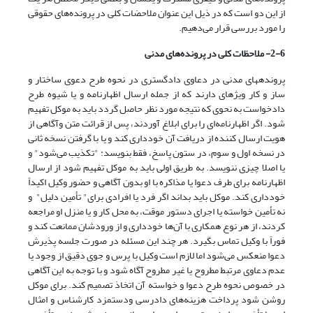
از این دو است که در ذیل این عنوان ملاحضات کلی در پرونده‌های حقوقی
را مورد بررسی قرار می‌‌دهیم.
2-6- ملاحظات کلی در پرونده‌های مدنی
پرونده­های مدنی در دعاوی دادگستری در نحوه طرح دعوی ساختار و
ساز و کار ویژه­ای دارند که از جمله ارسال اظهارنامه و یا شیوه طرح
دادخواست به نحوی که نتیجه مورد نظر حاصل گردد باید به موکل تفهیم
شود. اگر اظهارنامه‌ای را برای ابلاغ آوردند، پس از قرائت متن وآگاهی از
هویت ارسال کننده از دریافت آن خودداری کند و یا با گرفتن نسخه ثانی
در نسخه اول و سوم، در ستون پاسخ، فقط بنویسد: "تکذیب می‌شود" و
یا اصلا چیزی ننویسد. به طریق اولی باید به موکل تفهیم شود از ارسال
اظهارنامه برای طرف دعوا یا مذاکره با او بدون آگاهی و حضور وکیل اکیداً
خودداری کند. موکل باید بداند اگر فرد یا افرادی برای" تأمین دلیل" و
نه تأمین خواسته یا اجرای دستور موقت، به محل کار و یا منزل او مراجعه
کردند، از هر نوع همکاری با آن‌ها خودداری و از ورودشان ممانعت کند و
فوراً با وکیل تماس بگیرد. هر چند این مسئله در صورت جلسه پذیرش
دعوا منعکس می‌شود اما لازم است وکیل با پرس و جوی دقیق از وجود یا
عدم دعاوی مرتبط مطروح یا غیر مطروح آگاه شود و با توجه به این آگاهی
در خصوص نحوه طرح دعوا و خواسته آن اتخاذ تصمیم کند. برای موکل
روشن شود پرداخت هزینه‌های دادرسی ودستمزد کارشناس و امثال