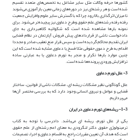
کشورها حرفه وکالت مثل سایر مشاغل به تخصص‌های متعدد تقسیم
شده است و هر رشته‌ای نیز در دوره‌های زمانی معین بازآموزی می‌شوند
تا میزان اثرگذاری بالا رود چرا که با گسترش سایر علوم وافزایش جمعیت
رفته رفته رشته‌های علم حقوق وطرح دعاوی نیز پیچیده‌تر می‌شود. برای
نمونه بارها مشاهده شده است که شکوائیه کلاهبرداری به جای
دادخواست ناشی از قراردادهای پیش فروش آپارتمان در نظام قضایی
ایران تقدیم محاکم گردیده است و سپس قرار منع تعقیب صادر و مجددا
اقدام به طرح دعوی حقوقی مثلا فسخ یا دعاوی مشابه شده است که این
چنین موارد بارها تکرار و منجر به تورم دعاوی یا به عبارتی ساده
ترافزایش ورودی پرونده‌ها شده است.
3- علل تورم دعاوی
علل گوناگونی نظیر مشکلات ریشه ای، مشکلات ناشی از قوانین، ساختار
قضایی و عوامل و نیروی انسانی وجود دارد که به بررسی مختصر آن‌ها
می‌‌پردازیم.
1-3- ریشه‌های تورم دعاوی در ایران
یکی از علل تورم، ریشه ای می‌‌باشد. دادرسی با توجه به کتاب
ترمینولوژی حقوق دکتر لنگرودی به معنای اعم رشته‌ای از علم حقوق
است که هدف آن تعیین مقررات راجع به اقسام دعاوی و اجراء تصمیمات