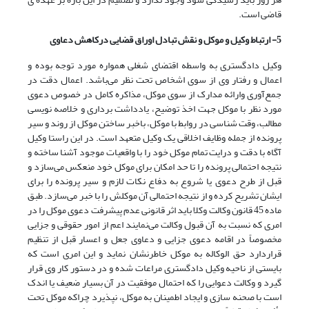
قاضی است.
5- ارتباط وکیل و موکل و نقش تبادل اوراق قضایی درکاهش دعاوی
وکیل دادگستری به واسطه اقتضای شغلی همواره مورد توجه بوده و
اعمال و رفتار وی از سوی اشخاص تحت نظر می‌باشد. اعمال دقت در
جمع‌آوری وارائه مدارک از سوی موکل، مذاکره کامل در خصوص دعوی
مورد نظر با موکل جهت اخذ توضیح، یادداشت برداری و خلاصه ‌نویسی
مطالب، وقت شناسی در روابط با موکل، باخبر ساختن موکل از روند و سیر
پرونده از جمله وظایف اخلاقی یک وکیل متعهد است. در این راستا وکیل
آگاه با دقت و درایت تمام موکل خود را با واقعیات موجود آشنا ساخته و
نتیجه احتمالی پرونده را تا حد امکان برای موکل خود منعکس می‌‌سازد و
قبل از طرح دعوی یا شروع به دفاع نکات لازم و سیر پرونده را برای
ایشان تشریح کرده و از نتیجه احتمالی آن موکلش را با خبر می‌سازد. طبق
ماده 45 قانون وکالت وکلا باید اثر قانونی عدم پیشرفت دعوی موکل را در
امری که نسبت به آن قبول وکالت می‌نمایند اعم از امور حقوقی و جزایی
مخصوصاً در اقامه دعوی جزایی و دعاوی جعل و اعسار قبل از تنظیم
قراردارد حق الوکاله به موکل خاطرنشان نماید و این امری است که
بایستی از ناحیه وکیل دادگستری مراعات شده و در دستور کار وی قرار
گیرد و وکالت دعوایی را که احتمال موفقیت در آن بسیار ضعیف یا اندک
است با صحنه سازی و ایجاد اطمینان به موکل، نپذیرد چراکه موکل تحت