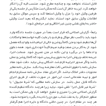
قابل استناد نخواهد بود و چنانچه مطرح شود، منتسب الیه آن را انکار
خواهد کرد. این به خاطر آن است که ممکن است مثلاً پس از جلسه یکی از
طرفین وکیل خود را عزل یا وکیل استعفا کند و سپس موکل سابق به
اطلاعات وکیل سابق خود استناد نماید (بگذریم که بعید است وکیلی
حاضر به ایفای نقشی چنین غیر اخلاقی و غیر حرفه‌ای شود).
رابعاً- گزارش اصلاحی که قرار است بعداً در صورت جلسه دادگاه وارد
شود باید با کسب نظر موکل و طرف و با رعایت کلیه خواسته‌ها و امکانات
آن‌ها تنظیم شود و متن کاملاً روشن و خالی از ابهام باشد ولو اینکه مفصل
شود. از به کار بردن صفت و قید مبهم اکیداً خودداری شود. همه دعاوی
و ادعاها را در برگیرد و این نکته در متن تصریح شود. ضمانت اجرا،
جریمه تخلف و روش اجرا به نحوی پیش‌بینی شود که کاملا روشن و عملی
باشد و اگر صدور اجراییه لازم شد، اشکالی پیش نیاید. دقت شود مفاد
سازش نامه با حقوق اشخاص ثالث معارضه پیدا نکند. سازش نامه مغایر
محتویات دفتر املاک نباشد. اگر اجرای مفاد سازش نامه مستلزم انجام
امور و تهیه مقدماتی است، این امور در صورت تخلف، از طریق اجرای
دادگاه قابل عمل باشد. در سازش نامه مطالبی که"شرط مجهول" یا
"شرط غیر قابل اجرا" تلقی شود، نیاید زیرا هرچند دادگاه تنظیم کننده
گزارش اصلاحی متن را ممیزی و تنقیح خواهد کرد ولی ممکن است به
منظور ختم کار، یا به علت شتاب، موردی را نادیده بگیرد یا متوجه نشود.
هر چند در مقام اجرا، در چنین حالتی دادگاه و دایره اجرا هم گرفتار