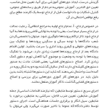
گزینش درست، ایجاد دوره‌های آموزشی برای آنها، تعیین محل مناسب،
تعیین حق التحریر، آموزش عمومی‌‌‌به مردم از طریق رسانه‌های عمومی،
کنترل شکایات و دادخواست قبل از ارجاع توسط یک کارمند مطلع برای
رفع نواقص احتمالی در آن.
در خصوص ارجاع، 1.عدم ارجاع اولیه به مراجع انتظامی‌‌‌2. رعایت عدالت
در ارجاع بسیار مهم است، یعنی با توجه به توانایی قاضی پرونده‌ها به آنها
ارجاع شود تا از تراکم پرونده‌ها جلوگیری شود. میتوان با تخصصی کردن
شعب دادگاه‌ها با توجه سبکی و سنگینی پرونده‌ها و تفکیک بین
پرونده‌های حقوقی و کیفری روند اداری را سرعت بخشید. اولین اقدام
دادگاه بعد از ارجاع پرونده‌ها اهمیت زیادی دارد، می‌‌‌شود با تفکیک
پرونده‌ها با توجه به وضعیت و موضوع آنها کاهش تورم دعاوی کمک
زیادی کرد. اصلاح دستورهای قضایی: بعضی قضات عادت به صدور
دستورهای کلیشه ای دارند که از سالیان گذشته بوده و به شکل رویه در
آمده است و احتمال نمی‌‌‌دهند که شاید این دستور‌ها اشتباه باشد بدین
دلیل باید در دوره‌های کار آموزی دوره‌هایی برای بررسی و اصلاح
دستورهای قضایی گذاشت، تا کار آموزان منفعل نمانند.
اجرای سریع دستور توسط ضابطین: که نیازمند اقدامات اساسی از جمله
آموزش ضابطین، تعیین ضرب الاجل، سرکشی به ضابطین، برخورد با
ضابطین سهل انگار و برقراری جلسات هماهنگی است. اجرای دستور
توسط دفتردادگاه:که عموما با تاخیر صورت می‌گیرد ولی می‌‌‌توان با