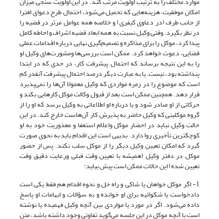
موارد مختلف را به ترتیب اولویت مرتب کند. در این اولویت سنجی میزان
امکان موفقیت، هزینه‌هایی که تحمیل می‌شود، احتمال طرح دعوای افترا
از جانب طرف (در دعاوی کیفری) و خلاصه همه عوامل مرثر در قضیه را
در نظر بگیرد. وقتی وکیل نسبت به همه ابعاد قضیه اشراف و احاطه کامل
پیدا کرد، موکل را برای مذاکره و تصمیم‌گیری نهایی درباره اقدامات عملی
قضایی، دعوت خواهد کرد. ممکن است بررسی‌ها ومشورت‌های وکیل او
را به این نتیجه برساند که احتمال پیشرفت کار، در حدی که در ابتدا
پنداشته بود، نیست. یا به عبارت دیگر درصد احتمال پیشرفت آنقدر کم
است که موضوع را در زمره مواردی که وکیل معمولا آن‌ها را نمی‌پذیرد
قرار دهد. همچنین ممکن است بعد از قبول وکالت موکل کارهایی بکند و
حرکاتی از او صادر شود و یا درباره او اطلاعاتی به وکیل برسد که او را از
گروه موکلینی که وکیل حاضر به پذیرش کار آن‌هاست خارج کند. در این
حالت وکیل نباید در احضار موکل واعلام استعفا و معذوریت خود به او
کوچکترین تأخیری روا دارد. بدیهی است این اقدام باید به نحوی صورت
گیرد که امکان تعیین وکیل دیگر را از موکل سلب نکند. پس از حضور
موکل در دفتر وکیل (همیشه با تعیین وقت قبلی ورعایت دقیق وقت
تعیین شده) این حالات ممکن است پیش بیاید:
1- اگر موکل خواهان یا شاکی و راه حل و نحوه اقدام هم فقط یکی است
دادخواست یا شکوائیه برای او خوانده و به سؤالات و ابهامات او پاسخ
داده می‌شود. اگر در مورد یا مواردی بین آنچه وکیل فهمیده یا نوشته
است با آنچه موکل در این جلسه می‌گوید تفاوتی وجود داشته باشد، متن