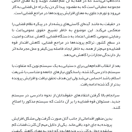
دادگاهها می‌باشد که در فقه به آن علم القضاء گویند و به معنای خاص
مجموعه عملیاتی است که به مقصود پیدا کردن یک راه حل قضایی به کار
می‌رود و تورم دعاوی به معنای افزایش پرونده‌ها در مراجع قضایی است.
در حقیقت به مانند آینه‌ای کاستی‌های ریشه‌دار در پیکره نظام قضایی را
منعکس می‌کند. این موضوع به خاطر تضییع حقوق عمومی‌‌‌باعث نا
رضایتی عمومی، کاهش اعتماد به دستگاه قضایی، کاهش عدالت و امنیت
در سطح کشور، تراکم پرونده‌ها در مراجع قضایی، کاهش اقتدار قوه
قضاییه و مهم‌تر از همه، به خاطر ایجاد فاصله بین کیفر و عمل مجرمانه اثر
باز دارندگی مجازات را کاهش می‌دهد.
بعد از انقلاب اقدام‌هایی برای دستیابی به یک سیستم نوین که متفاوت با
سیستم دادرسی گذشته، پاسخگوی نیازهای جامعه و متناسب با شریعت
اسلام باشد احساس می‌‌‌شد ولی این هدف تحقق نیافت و افزایش پرونده
بدتر از گذشته ادامه یافت.
سرانجام بالا گرفتن انتقادهای حقوقدانان از نحوه دادرسی در سیستم
جدید، مسئولان قوه قضاییه را بر آن داشت که سیستم مذکور را اصلاح
کنند.
بدین منظور اقداماتی از جانب آنان صورت گرفت ولی مشکل افزایش
پرونده به جای خود باقی ماند. یکی از دلایل مهم آن کثرت قضات کم
سابقه و جوان و کثرت پرونده‌ها بود که خود به معنای کاهش کیفیت