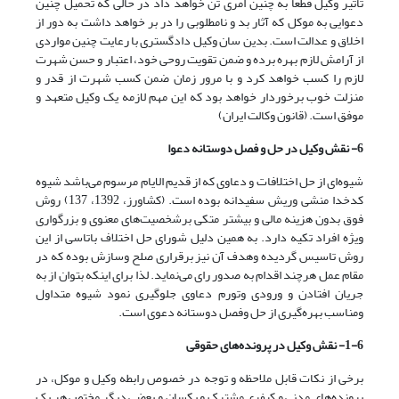
تأثیر وکیل قطعاً به چنین امری تن خواهد داد در حالی که تحمیل چنین
دعوایی به موکل که آثار بد و نامطلوبی را در بر خواهد داشت به دور از
اخلاق و عدالت است. بدین سان وکیل دادگستری با رعایت چنین مواردی
از آرامش لازم بهره برده و ضمن تقویت روحی خود، اعتبار و حسن شهرت
لازم را کسب خواهد کرد و با مرور زمان ضمن کسب شهرت از قدر و
منزلت خوب برخوردار خواهد بود که این مهم لازمه یک وکیل متعهد و
موفق است. (قانون وکالت ایران)
6- نقش وکیل در حل و فصل دوستانه دعوا
شیوه‌ای از حل اختلافات و دعاوی که از قدیم الایام مرسوم می‌باشد شیوه
کدخدا منشی وریش سفیدانه بوده است. (کشاورز، 1392، 137) روش
فوق بدون هزینه مالی و بیشتر متکی برشخصیت‌های معنوی و بزرگواری
ویژه افراد تکیه دارد. به همین دلیل شورای حل اختلاف باتاسی از این
روش تاسیس گردیده وهدف آن نیز برقراری صلح وسازش بوده که در
مقام عمل هرچند اقدام به صدور رای می‌نماید. لذا برای اینکه بتوان از به
جریان افتادن و ورودی وتورم دعاوی جلوگیری نمود شیوه متداول
ومناسب بهره‌گیری از حل وفصل دوستانه دعوی است.
1-6- نقش وکیل در پرونده‌های حقوقی
برخی از نکات قابل ملاحظه و توجه در خصوص رابطه وکیل و موکل، در
پرونده‌های مدنی و کیفری مشترک و یکسان و بعضی دیگر مختص هر یک