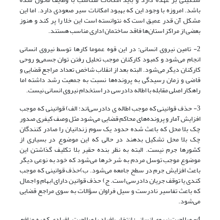
باشد. امروزه با وجود این که بهبود امکانات سیر صعودی دارد. اما این
مشکل آن قدر عمیق است که نتوانسته است این خلا را پر کند و هنوز
بعضی از مراکز استان‌ها فاقد ساختمان اداری مناسب هستند.
2- تامین نیروی انسانی: در این قوه عموما کارها توسط نیروی انسانی
انجام می‌شود و کمبود کارکنان موجب تحلیل رفتن توان جسمی‌‌‌و روحی
کارکنان دیگر می‌شود. البته بعد از انقلاب شاخص تعداد مراجع قضایی و
قاضی و زمان رسیدگی به پرونده‌ها نسبت به جمعیت رشد داشته اما
راهکار اصلی مقابله با اطاله دادرسی در استخدام نیروی انسانی نیست.
3- حذف قوانینی که موجب اطاله ی دادرسی‌اند: الف) قوانینی که موجب
افزایش آمار و پرونده‌های محاکم قضایی می‌شود مثل وصف کیفری صدور
چک بلا محل که باعث شده حدود یک سوم زندانیان را صادر کنندگان
چک بلا محل تشکیل بدهند در حالی که این موضوع در بسیاری از
کشورها جرم نیست. البته به نظر بنده حقیر بلا تکلیف گذاشتن این
موضوع موجب توسل مردم به شر خرها می‌شود که خود به نوعی دیگر
باعث افزایش جرم در سطح جامعه می‌‌‌شود. ب)حذف قوانینی که موجب
کندی یا توقف جریان دادرسی است. ج) حذف قوانین دارای ابهام و اجمال
که باعث تفاسیر نادرست و سیل فراوان سؤالات به سوی مراجع قضایی
می‌شود.
4- صلاحیت نیروی انسانی: انتخاب افراد با صلاحیت، افرادی که به منافع