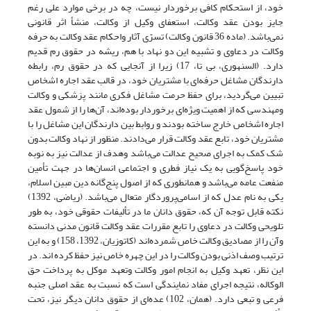
خود، از استحکام کافی برخوردار نیست، چه در برخی موارد علی رغم
جایز بودن عقد وکالت، استعفای وکیل از وکالت، منشأ اثر قانونی
نمی‌باشد. (ماده 36 قانون وکالت) تسرّی آثار واحکام عقد وکالت به حرفه
وکالت در دعاوی و تشبیه این دو نهاد با هم، ریشه در حقوق رم قدیم
دارد. (السنهوری، بی تا، 17) زیرا از آنجایی که در حقوق رم، رابطه
دارندگان مشاغل حرفه‌ای با مشتریان خود، در قالب عقد اجاره اشخاص
تبیین می‌گردید، برای حفظ حرمت مشاغل فکری مانند پزشکی و وکالت
ومهندسی که از اهمیت ویژه‌ای برخوردار بوده‌اند، آن‌ها را از شمول عقد
اجاره اشخاص خارج ساخته بودند و روابط بین دارندگان این مشاغل را با
مشتریان خود، تابع عقد وکالت قرار می‌دادند. منظور از نهاد وکالت بدون
شک کمک به اجرای صحیح عدالت می‌باشد وهدف از عدالت نیز به نوبه
خود پاسخ‌گویی به یک نیاز فطری و اجتماعی انسان‌ها در جهت تأمین
منفعت عامه می‌باشد و همانطوری که از اصول پنج‌گانه دین مبین اسلام،
یکی به نام عدل که از اسامی‌‌پروردگار متعال می‌باشد. (ریاضی، 1392)
نکته قابل توجه آن که، حقوق دانان ما در تألیفات حقوقی خود، به طور
تلویحی وکالت در دعاوی را تابع مقررات عقد وکالت قانون مدنی دانسته
وآن را از مصادیق وکالت خاص شمرده‌اند (کاتوزیان، 1392، 158) و به این
ترتیب وصف اذنی بودن وکالت را در این چهره خاص نیز حفظ کرده اند. در
این نظر، تعهد وکیل به انجام امور وکالت وتعهد موکل به پرداخت حق
الوکاله، نتیجه اجرای مفاد نمایندگی است که نسبت به عقد اصلی جنبه
فرعی و تبعی دارد. (همان، 102) عده‌ای از حقوق دانان دیگر نیز، تحت