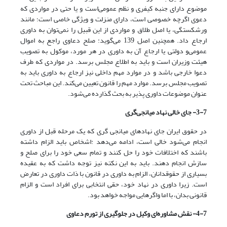
موضوع دارای جنبه کیفری و نظم عمومی‌‌‌است و یا حتی در مواردی که
دعوی اگرچه خصوصی است، دارای منزلت و ویژگی خاصی است؛ مانند
ورشکستگی، یا اصل طلاق و مواردی از این قبیل را نمی‌‌‌توان به داوری
ارجاع داد. همچنین اصل 139 می‌گوید: صلح دعاوی راجع به اموال
عمومی‌‌‌و دولتی یا ارجاع آن به داوری در هر مورد، موکول به تصویب
هیئت وزیران است و باید به اطلاع مجلس برسد. در مواردی که طرف
دعوا خارجی باشد و در موارد مهم داخلی نیز ارجاع به داوری باید به
تصویب مجلس برسد. موارد مهم را قانون تعیین می‌کند. این مباحث تحت
عنوان موضوعات داوری پذیر به بحث گذارده می‌‌‌شود.
3-7- جای خالی نهاد میانجی‌گری
در حقوق ایران جای نهادهای میانجی گری که یک مرحله قبل از داوری
انجام می‌‌‌شود خالی است، ادامه می‌‌‌دهد :اشخاص باید الزام داشته
باشند که اختلافات خود را حل کنند و تمام سعی خود را برای صلح و
سازش انجام دهند. باید به این نکته نیز توجه داشت که به عقیده
بسیاری از حقوقدانان، الزام به داوری در قانون با ذات داوری در تعارض
است. زیرا داوری در نهاد خود، حقی انتخابی برای افراد است و الزام
قانونی بدان، با اما واگرهایی مواجه خواهد بود.
4-7- نقش مشاوره‌ای وکیل در جلوگیری از تورم دعاوی