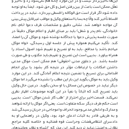
این‌ها تأخیربردار نیست و در این موارد چانه هم نمی‌شود زد و تأخیر و
تعلّل ممکن است باعث از بین رفتن اصل و کل حق شود. ایضاً به او توجه
داده شود اگر قرار است حق الوکاله را قسطی بپردازد، نباید در پرداخت
اقساط تأخیر کند والّا چه بسا با استعفای وکیل و عواقب غیرقابل پیش بینی
آن مواجه خواهد شد. نشانی دقیق و مشخصات طرف دعوا (نام، نام
خانوادگی، نام پدر و شغل) باید بر مبنای اظهار و اعلام موکل دقیقاً در
صورت جلسه پذیرش دعوا یا جداگانه نوشته شود و موکل آن را امضاء
کند. تأکید می‌کنیم همواره پیش از جلسه اول رسیدگی، خواه موکل
مهاجم باشد یا مدافع، باید به او تصریح و تفهیم شود اصول اسناد را
همراه بیاورد. بدیهی است این تصریح و تفهیم باید مکتوب و طی صورت
جلسه باشد. در دعاوی مدنی (حقوقی) هم ممکن است موکل مدعی
داشتن امکانات یا ارتباطات مؤثر در نتیجه کار بشود یا برای انجام
اقداماتی برای تسریع یا تضمین نتیجه اعلام آمادگی کند. در این موارد
وکیل باید به موکل بگوید این بار این مطلب را نشنیده می‌گیرد اما موکل
دیگر نباید در خصوص این مسائل با او سخن بگوید. درعین حال وکیل
باید تصریح کند که اثباتاً یا نفیاً در این گونه موضوعات اظهار نظری
نمی‌کند. قسمت اخیر برای احتراز از "طلب کار شدن موکل" است. بدیهی
است حکم طرف دیگر سکه متفاوت است. یعنی اگر موکل با ارائه شواهد
و مدارک و ادله‌ای مدعی وجود انحراف و اعوجاجی در جریان رسیدگی شد
و به طریقی قادر به اثبات ادعای خود بود، وکیل در راهنمایی او به
دادسرای انتظامی‌‌قضات وحراست قوه قضائیه و خلاصه کلیه مراجع
نظارتی و امنیتیً نباید تردید کند. این عذر که "اشباه و نظایر ومانندهای