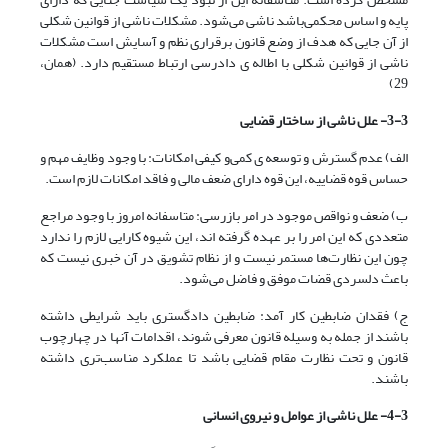
پایه و اساس محکمی‌‌‌باشد ناشی می‌‌‌شود. مشکلات ناشی از قوانین شکلی
از آن جایی که هدف از وضع قانون برقراری نظم و آسایش است مشکلات
ناشی از قوانین شکلی با اطاله ی دادرسی ارتباط مستقیم دارد. (همان،
29)
3-3- علل ناشی از ساختار قضایی
الف) عدم گسترش و توسعه ی کمی‌‌‌و کیفی امکانات: با وجود وظایف مهم و
حساس قوه قضاییه، این قوه دارای ضعف مالی و فاقد امکانات لازم است.
ب) ضعف و نواقص موجود در امر بازرسی: متاسفانه امروز با وجود مراجع
متعددی که این امر را بر عهده گرفته اند، این شیوه کارایی لازم را ندارد
چون این نظارت‌ها مستمر نیست و از نظام تشویق در آن خبری نیست که
باعث دلسردی قضات موفق و فاضل می‌شود.
ج) فقدان ضابطین کار آمد: ضابطین دادگستری باید شرایطی داشته
باشند از جمله به وسیله قانون معرفی شوند، اقدامات آنها در چهارچوب
قانون و تحت نظارت مقام قضایی باشد تا عملکرد مناسب‌تری داشته
باشند.
4-3- علل ناشی از عوامل و نیروی انسانی