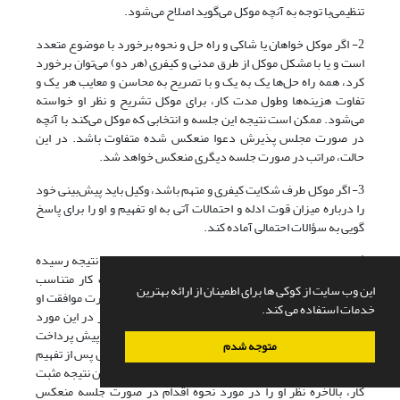
تنظیمی‌‌با توجه به آنچه موکل می‌گوید اصلاح می‌شود.
2- اگر موکل خواهان یا شاکی و راه حل و نحوه برخورد با موضوع متعدد
است و یا با مشکل موکل از طرق مدنی و کیفری (هر دو) می‌توان برخورد
کرد، همه راه حل‌ها یک به یک و با تصریح به محاسن و معایب هر یک و
تفاوت هزینه‌ها وطول مدت کار، برای موکل تشریح و نظر او خواسته
می‌شود. ممکن است نتیجه این جلسه و انتخابی که موکل می‌کند با آنچه
در صورت مجلس پذیرش دعوا منعکس شده متفاوت باشد. در این
حالت، مراتب در صورت جلسه دیگری منعکس خواهد شد.
3- اگر موکل طرف شکایت کیفری و متهم باشد، وکیل باید پیش‌بینی خود
را درباره میزان قوت ادله و احتمالات آتی به او تفهیم و او را برای پاسخ
گویی به سؤالات احتمالی آماده کند.
4- ممکن است پس از بررسی‌های انجام شده وکیل به این نتیجه رسیده
باشد که حق الوکاله تعیینی با حجم وگرفتاری و عواقب کار متناسب
این وب سایت از کوکی ها برای اطمینان از ارائه بهترین
نیست. در این حالت باید موضوع با موکل مطرح و در صورت موافقت او
خدمات استفاده می کند.
قراداد جدید یا متمم قراداد حق الوکاله نوشته شود. اگر در این مورد
توافقی حاصل نشود، وکیل باید استعفا و اسناد و مدارک و پیش پرداخت
متوجه شدم
دریافتی از موکل را مسترد کند. (کشاورز، 1392، 111) وکیل پس از تفهیم
راه کارهای گوناگون به موکل و تصریح به عدم امکان تضمین نتیجه مثبت
کار، بالاخره نظر او را در مورد نحوه اقدام در صورت جلسه منعکس