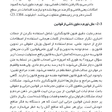
دادرسی و بالا رفتن تخلفات قضایی بود. تورم دعاوی تنها به کمبود
امکانات یعنی قاضی و کارمند مربوط نشده و نیازمند اقدامات در سطح
گسترده‌تر و در زمینه‌های‌ متفاوت‌‌ می‌‌باشد. (جلیلوند، 1384، 23)
2-3- علل تورم دعاوی ناشی از ق
وانین
عدم رعایت دقیق فنون قانونگذاری: شامل استفاده نکردن از جملات
اخباری، تکرار جملات، استفاده از کلمات هیجانی، استفاده از اصطلاحات
خارج از حدود علمی، عدم استفاده از اصول وزبان حقوقی در تدوین
قانون و... عدم توجه به تدوین و گرد آوری علمی‌‌‌قوانین: کثرت متن‌های
قانونی به حدی رسیده که اصل (جهل به قانون رافع مسئولیت نیست) زیر
سؤال می‌رود؟ به طوری که امروزه حتی اصحاب قانون در تسلط به متن
قانون دچار مشکل می‌شوند تا چه رسد به مردم عادی. ولی همه واقفیم
در مواردی عدالت فدای حفظ نظم در جامعه می‌شود. تعدد مراجع تقنین:
با وجود این که طبق قانون فقط قوه مقننه حق وضع قانون را دارند. گاهی
به بعضی مراجع و سازمان‌ها اختیار قانونگذاری داده می‌‌‌شود. مشکلات
ناشی از قوانین ماهوی کثرت عناوین مجرمانه در قوانین جزایی و حقوقی
باعث عدم ثبات این قوانین، از بین بردن ابهت قانون در ذهن مردم و
ایجاد مشکلات فراوان برای جامعه و قضات و وکلا شده است. یکی از دلایل
پر حجم شدن قوانین جزایی این است که هر دستگاه به فکر منافع
خودش است. برای هر عملی که منافع آنان را به خطر می‌‌‌اندازد جرم
مشخص کرده است. متاسفانه این از نبود یک سیاست جنایی که دارای