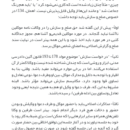
چیزی- مثلاً چنان زیادشده است که کاری نمی‌شود کرد" یا "باید هم رنگ
جماعت شد" و مانند این‌ها از وکیل قابل پذیرش نیست. (همان، 134) در
خصوص صلح و سازش باید توجه داشت:
اولاً- پیش از این گفته شد حق صلح و سازش را در وکالت نامه موکلین
ناآشنا نباید گنجاند. در مورد موکلین قدیمی‌‌و آشنا هم، مجوز جداگانه
کتبی در هر مورد باید اخذ شود و با این همه بهتر است در نهایت سند
صلح و گزارش اصلاحی به امضای شخص موکل برسد.
ثانیاً- "در خواست سازش" موضوع مواد 178 تا 193 قانون آئین دادرسی
مدنی، ابزار و روشی است که چندان شناخته شده نیست و وکلا کمتر از آن
استفاده می‌کنند. اما در برخی موارد می‌تواند مفید باشد. وقتی، بنا به
اظهار و با توجه به دلایل و مدارک موکل، بین او وطرف دعوا، نوعی تعادل و
تساوی قوا وجود دارد، مکانیسم سازش می‌تواند مؤثر باشد. البته
مشروط به این که، طرف دعوا و وکیل او هم به همین نتیجه (یعنی وجود
تعادل وتساوی بین ادله طرفین)، رسیده باشند.
ثالثاً- مذاکرات اصلاحی باید با حضور موکل و طرف دعوا و وکیلش و بودن
حضور و دخالت هیچ فرد دیگر انجام شود. بهتر است طرفین و وکلا
تلفن‌های همراه و سایر ابزارهایی را که ممکن است برای ضبط به کار رود با
خود به جلسه نیاورند و در آغاز جلسه این توافق اخلاقی بین حضار صورت
گیرد که آنچه در این جلسه گفته شود در صورت عدم حصول سازش،