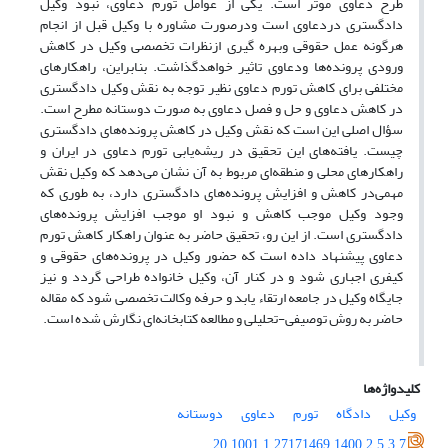
طرح دعاوی موثر است. یکی از عوامل تورم دعاوی، نبود وکیل
دادگستری دردعاوی است ودرصورت مشاوره با وکیل قبل از انجام
هرگونه عمل حقوقی وبهره گیری ازنظرات تخصصی وکیل در کاهش
ورودی پرونده‌ها ودعاوی تاثیر خواهدگذاشت. بنابراین، راهکارهای
مختلفی برای کاهش تورم دعاوی نظیر توجه به نقش وکیل دادگستری
در کاهش دعاوی و حل و فصل دعاوی به صورت دوستانه مطرح است.
سؤال اصلی این است که نقش وکیل در کاهش پرونده‌های دادگستری
چیست. یافته‌های این تحقیق در ریشه‌یابی تورم دعاوی در ایران و
راهکارهای محلی و منطقه‌ای مربوط به آن نشان می‌‌دهد که وکیل نقش
مهمی‌‌در کاهش و افزایش پرونده‌های دادگستری دارد، به طوری که
وجود وکیل موجب کاهش و نبود او موجب افزایش پرونده‌های
دادگستری است. از این رو، تحقیق حاضر به عنوان راهکار کاهش تورم
دعاوی پیشنهاد داده است که حضور وکیل در پرونده‌های حقوقی و
کیفری اجباری شود و در کنار آن، وکیل خانواده طراحی گردد و نیز
جایگاه وکیل در جامعه ارتقاء یابد و حرفه وکالت تخصصی شود که مقاله
حاضر به روش توصیفی-تحلیلی و مطالعه کتابخانه‌ای نگارش شده است.
کلیدواژه‌ها
وکیل
دادگاه
تورم
دعاوی
دوستانه
20.1001.1.27171469.1400.2.5.3.7