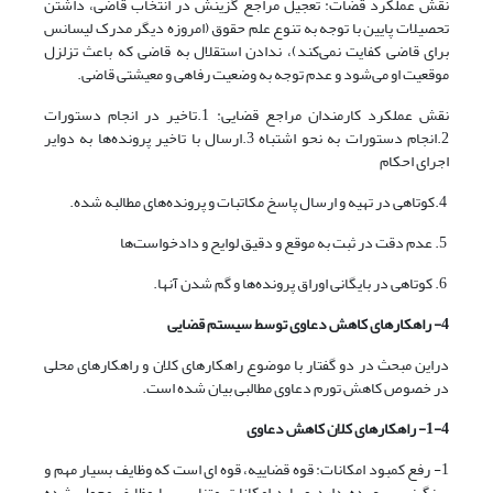
نقش عملکرد قضات: تعجیل مراجع گزینش در انتخاب قاضی، داشتن
تحصیلات پایین با توجه به تنوع علم حقوق (امروزه دیگر مدرک لیسانس
برای قاضی کفایت نمی‌‌‌کند)، ندادن استقلال به قاضی که باعث تزلزل
موقعیت او می‌‌‌شود و عدم توجه به وضعیت رفاهی و معیشتی قاضی.
نقش عملکرد کارمندان مراجع قضایی: 1.تاخیر در انجام دستورات
2.انجام دستورات به نحو اشتباه 3.ارسال با تاخیر پرونده‌ها به دوایر
اجرای احکام
4.کوتاهی در تهیه و ارسال پاسخ مکاتبات و پرونده‌های مطالبه شده.
5. عدم دقت در ثبت به موقع و دقیق لوایح و دادخواست‌ها
6. کوتاهی در بایگانی اوراق پرونده‌ها و گم شدن آنها.
4- راهکارهای کاهش دعاوی توسط سیستم قضایی
دراین مبحث در دو گفتار با موضوع راهکارهای کلان و راهکارهای محلی
در خصوص کاهش تورم دعاوی مطالبی بیان شده است.
1-4- راهکارهای کلان
کاهش دعاوی
1- رفع کمبود امکانات: قوه قضاییه، قوه ای است که وظایف بسیار مهم و
سنگینی بر عهده دارد و باید امکانات متناسب با وظایف محول شده