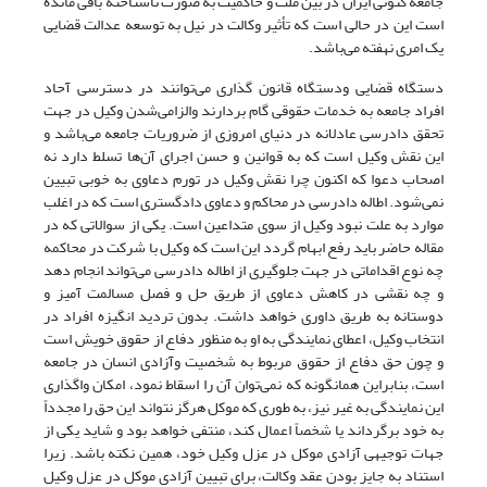
جامعه کنونی ایران در بین ملت و حاکمیت به صورت ناشناخته باقی مانده
است این در حالی است که تأثیر وکالت در نیل به توسعه عدالت قضایی
یک امری نهفته می‌باشد.
دستگاه قضایی ودستگاه قانون گذاری می‌توانند در دسترسی آحاد
افراد جامعه به خدمات حقوقی گام بردارند والزامی‌‌شدن وکیل در جهت
تحقق دادرسی عادلانه در دنیای امروزی از ضروریات جامعه می‌باشد و
این نقش وکیل است که به قوانین و حسن اجرای آن‌ها تسلط دارد نه
اصحاب دعوا که اکنون چرا نقش وکیل در تورم دعاوی به خوبی تبیین
نمی‌شود. اطاله دادرسی در محاکم و دعاوی دادگستری است که در اغلب
موارد به علت نبود وکیل از سوی متداعین است. یکی از سوالاتی که در
مقاله حاضر باید رفع ابهام گردد این است که وکیل با شرکت در محاکمه
چه نوع اقداماتی در جهت جلوگیری از اطاله دادرسی می‌تواند انجام دهد
و چه نقشی در کاهش دعاوی از طریق حل و فصل مسالمت آمیز و
دوستانه به طریق داوری خواهد داشت. بدون تردید انگیزه افراد در
انتخاب وکیل، اعطای نمایندگی به او به منظور دفاع از حقوق خویش است
و چون حق دفاع از حقوق مربوط به شخصیت وآزادی انسان در جامعه
است، بنابراین همانگونه که نمی‌توان آن را اسقاط نمود، امکان واگذاری
این نمایندگی به غیر نیز، به طوری که موکل هرگز نتواند این حق را مجدداً
به خود برگرداند یا شخصاً اعمال کند، منتفی خواهد بود و شاید یکی از
جهات توجیهی آزادی موکل در عزل وکیل خود، همین نکته باشد. زیرا
استناد به جایز بودن عقد وکالت، برای تبیین آزادی موکل در عزل وکیل