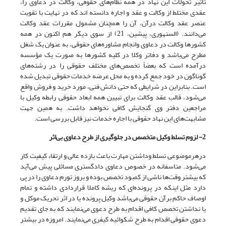
تأثیر تحولات این نهاد در همه نظام‌های حقوقی، وکالت در دعاوی را،
عقدی مختلط از وکالت و عقد و اجاره دانسته اند که در نهایت با تقویت
عنصر عقد وکالت درآن، آن را همچنان مشمول مقررات عقد وکالت
می‌دانند. (السنهوری، پیشین، 21) از سوی دیگر هم اکنون در همه
کشورها وکالت در دعاوی وانجام مشاوره‌های حقوقی، به عنوان یک شغل
مطرح می‌باشد و دفاتر وکلا در کلیه کشورها به صورت یک مؤسسه
درآمده است که بعضاً تخصص‌های مختلف حقوقی را در رشته‌های
گوناگون در خود جمع کرده و به محل عرضه خدمات حقوقی تبدیل شده
است. بنابراین در شرایطی که حتی دانش فنی، مورد خرید و فروش واقع
می‌شود، قالب عقد وکالت برای تبیین همه ابعاد حقوقی رابطه وکیل با
مراجعین دفتر وی گنجایش کافی نخواهد داشت. به همین جهت
مشابهت‌های این نهاد حقوقی با اجاره خدمات نیز قابل بررسی است.
2- لزوم
تسلط وکیل متخصص در جلوگیری از طرح دعاوی بی‌اثر
درهرموضوعی تسلط وداشتن مهارت باعث بازده عالی و ارتقاء کیفیت کار
می‌شود. متاسفانه در خصوص دعاوی دادگستری مسائلی پیش می‌‌آید
که بیشتر وقت‌ها ناشی از کمبود تخصص بوده و بروز تورم دعاوی را در پی
دارد مثل اینکه در پرونده‌ای که ریشه کاملا قراردادی داشته و تمام
اوصاف حاکم برآن حقوقی می‌باشد وکیل پرونده یا در اثر تحریک موکل و
یا نداشتن تخصص کافی اقدام به طرح دعوی می‌نمایند که به جای تقدیم
دعوی حقوقی اقدام به طرح شکوائیه کیفری می‌نمایند. امروزه در بیشتر