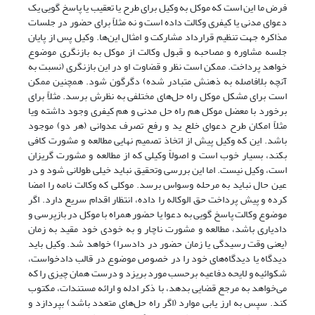
فرض ما این است که موکل به وکیل برای طرح یا تعقیب یا پاسخ گویی یک
دعوای مدنی یا کیفری وکالت داده است و نه مثلاً برای حضور در جلسات
مذاکره جهت تنظیم قرارداد مشارکت و امثال این‌ها. وکیل پس از پایان
جلسه مشاوره و مصاحبه و قبول وکالت از موکل به بازنگری موضوع
خواهد پرداخت. ممکن است نظر و قضاوت او در این بازنگری (نسبت به
آنچه بلافاصله به ذهنش متبادر شده) دگرگون شود. همچنین ممکن
است برای مشکل موکل راه حل‌های مختلفی به نظرش برسد. مثلاً برای
برخورد با معضل موکل هم راه حل مدنی و هم کیفری وجود داشته ویا
مثلاً امکان طرح دعوای خلع ید و رفع تصرف عدوانی (هر دو) موجود
باشد. این که وکیل پیش از اتخاذ تصمیم نهایی مطالعه و مشورت کافی
بکند، بسیار خوب است و اصولاً وکیلی که از مطالعه و مشورت گریزان
است، وکیل نیست. اما این بررسی وتحقیق نباید خیلی طولانی شود و در
عین حال نباید به مرحله وسواس برسد. موکلی که وکالت نامه را امضا
کرده و پیش پرداخت حق الوکاله را داده، انتظار اقدام سریع دارد. اگر
موضوع وکالت پاسخ گویی به دعوا یا حضور همراه با موکل در بازپرسی و
دادیاری باشد، مطالعه و مشورت ناچار و به خودی خود مقید به زمان
(یعنی وقت رسیدگی یا زمان حضور در دادسرا) خواهد شد. وکیل باید
دیدگاه یا دیدگاه‌های خود را در خصوص موضوع در قالب دادخواست،
شکوائیه و لایحه دفاعیه برحسب مورد بریزد و درست همان چیزی را که
می‌‌خواهد به مرجع قضایی بدهد، با ذکر ادله و ارائه مستندات، مکتوب
کند. سپس به ارز یابی موارد (اگر راه حل‌های متعدد باشد) بپردازد و