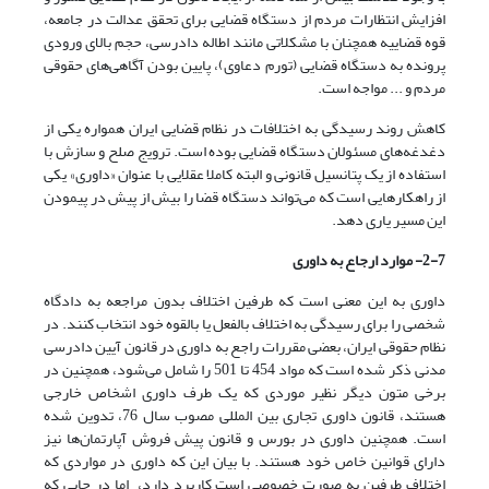
افزایش انتظارات مردم از دستگاه قضایی برای تحقق عدالت در جامعه،
قوه قضاییه همچنان با مشکلاتی مانند اطاله دادرسی، حجم بالای ورودی
پرونده به دستگاه قضایی (تورم دعاوی)، پایین بودن آگاهی‌های حقوقی
مردم و ... مواجه است.
کاهش روند رسیدگی به اختلافات در نظام قضایی ایران همواره یکی از
دغدغه‌های مسئولان دستگاه قضایی بوده است. ترویج صلح و سازش با
استفاده از یک پتانسیل قانونی و البته کاملا عقلایی با عنوان «داوری» یکی
از راهکارهایی است که می‌‌‌تواند دستگاه قضا را بیش از پیش در پیمودن
این مسیر یاری دهد.
2-7- موارد ارجاع به داوری
داوری به این معنی است که طرفین اختلاف بدون مراجعه به دادگاه
شخصی را برای رسیدگی به اختلاف بالفعل یا بالقوه خود انتخاب کنند. در
نظام حقوقی ایران، بعضی مقررات راجع به داوری در قانون آیین دادرسی
مدنی ذکر شده است که مواد 454 تا 501 را شامل می‌‌‌شود، همچنین در
برخی متون دیگر نظیر موردی که یک طرف داوری اشخاص خارجی
هستند، قانون داوری تجاری بین المللی مصوب سال 76، تدوین شده
است. همچنین داوری در بورس و قانون پیش فروش آپارتمان‌ها نیز
دارای قوانین خاص خود هستند. با بیان این که داوری در مواردی که
اختلاف طرفین به صورت خصوصی است کاربرد دارد، اما در جایی که