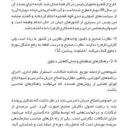
خارج از قلمرو ماموران پلیس در کار قضا منحل شد. لایحه احیای مجدد آن
در سال 88 دوباره مطرح شده است و آیت الله لاریجانی ایجاد دوباره آن را
از سیاست‌های اصولی و جدی قوه قضاییه اعلام کرده‌اند و گفتند مشابه
این پلیس در بسیاری از کشورهای جهان در حال انجام وظیفه است و
امیدواریم مجلس در این زمینه همکاری لازم را با ما داشته باشد.
9- نظارت صحیح و دقیق: واحدهای نظارتی در کشور ما زیاد است ولی
کارایی لازم را ندارند. نظارت صحیح و درست قطعا به رفع مشکل تورم
دعاوی کمک می‌کند. (جلیلوند، پیشین، 32)
2-4- راهکارهای منطقه‌ای و محلی کاهش دعاوی
شیوه‌هایی ازجمله توزیع عادلانه امکانات، استقرار نظم اداری، اجرای
برنامه‌های آموزشی، رفاهی، نظارتی و اصلاح جریان دادرسی و شیوه ابلاغ
اوراق قضایی از روش‌های هستند که می‌‌توانند راهکارهای مناسبی
باشند.
در خصوص اصلاح جریان دادرسی باید در نظر داشت که تشکیل پرونده
باید با رعایت اصول نگارش صحیح صورت گیرد. حتی درصدی از
شکایات و درخواست‌هایی که توسط وکلای دادگستری ارائه می‌‌‌شود
دارای اشکالات نگارشی است. یکی از راه حل‌های مناسب سازماندهی
عریضه نویسان است که شامل یک دوره از جمله ثبت و شناسایی آنها،