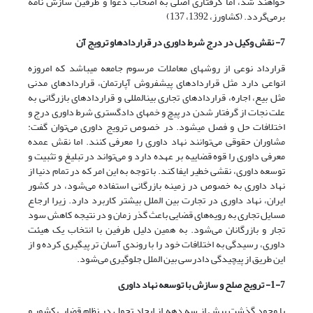
خواهند شد، اما گرفتاری اصلی به اصحاب دعوا و طرفین سازش نامه
برمی‌گردد. (کشاورز، 1392، 137)
7- نقش وکیل در درج شرط داوری در قراردادها
و ترویج آن
قرارداد نوعی از روشهای معاملات مرسوم جامعه می­باشد که امروزه
انواعی دارد مثل قراردادهای پیش­فروش آپارتمان، قراردادهای مدنی
مثل بیع، اجاره، قراردادهای تجاری بین­المللی و قراردادهای بازرگانی به
علت نجات از گرفتار شدن در پیچ و خم­های دادگستری شرط داوری درج و
اختلافات حل و فصل می­شود. در خصوص ترویج داوری می‌‌‌توان گفت:
مشاوران حقوقی می‌‌‌توانند نهاد داوری را معرفی کنند. اما نقش عمده
معرفی داوری را قوه قضاییه بر عهده دارد و می‌‌‌تواند در تبلیغ و تثبیت و
توسعه داوری، نقشی خطیر ایفا کند. با توجه به این امر که در تمام دنیا از
نهاد داوری به خصوص در زمینه بازرگانی استفاده می‌‌‌شود، در کشور
ایران، نهاد داوری در تجارت بین الملل بیشتر کاربرد دارد. زیرا ارجاع
مسایل تجاری به رویه‌های قضایی باعث گذر زمان و در نتیجه کاهش سود
تجار و بازرگانان می‌‌‌شود. به همین دلیل طرفین با انتخاب یک هیئت
داوری، رسیدگی به اختلافات خود را با روندی آسان تر پیگیری کرده و از
این طریق از پیچیدگی دادرسی بین الملل جلوگیری می‌‌‌شود.
1-7- ترویج صلح
و سازش با توسعه نهاد داوری
با وجود گذشت بیش از سه دهه از ایجاد تحول در نظام قضایی کشور و