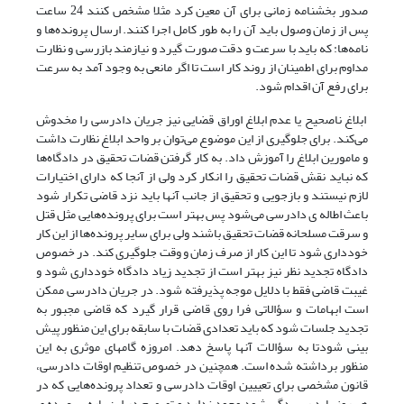
صدور بخشنامه زمانی برای آن معین کرد مثلا مشخص کنند 24 ساعت
پس از زمان وصول باید آن را به طور کامل اجرا کنند. ارسال پرونده‌ها و
نامه‌ها: که باید با سرعت و دقت صورت گیرد و نیازمند بازرسی و نظارت
مداوم برای اطمینان از روند کار است تا اگر مانعی به وجود آمد به سرعت
برای رفع آن اقدام شود.
ابلاغ ناصحیح یا عدم ابلاغ اوراق قضایی نیز جریان دادرسی را مخدوش
می‌‌‌کند. برای جلوگیری از این موضوع می‌‌‌توان بر واحد ابلاغ نظارت داشت
و مامورین ابلاغ را آموزش داد. به کار گرفتن قضات تحقیق در دادگاه‌ها
که نباید نقش قضات تحقیق را انکار کرد ولی از آنجا که دارای اختیارات
لازم نیستند و بازجویی و تحقیق از جانب آنها باید نزد قاضی تکرار شود
باعث اطاله ی دادرسی می‌‌‌شود پس بهتر است برای پرونده‌هایی مثل قتل
و سرقت مسلحانه قضات تحقیق باشند ولی برای سایر پرونده‌ها از این کار
خودداری شود تا این کار از صرف زمان و وقت جلوگیری کند. در خصوص
دادگاه تجدید نظر نیز بهتر است از تجدید زیاد دادگاه خودداری شود و
غیبت قاضی فقط با دلایل موجه پذیرفته شود. در جریان دادرسی ممکن
است ابهامات و سؤالاتی فرا روی قاضی قرار گیرد که قاضی مجبور به
تجدید جلسات شود که باید تعدادی قضات با سابقه برای این منظور پیش
بینی شودتا به سؤالات آنها پاسخ دهد. امروزه گامهای موثری به این
منظور برداشته شده است. همچنین در خصوص تنظیم اوقات دادرسی،
قانون مشخصی برای تعییین اوقات دادرسی و تعداد پرونده‌هایی که در
هر روز باید رسیدگی شود وجود ندارد و تصمیم در این باره بر عهده ی