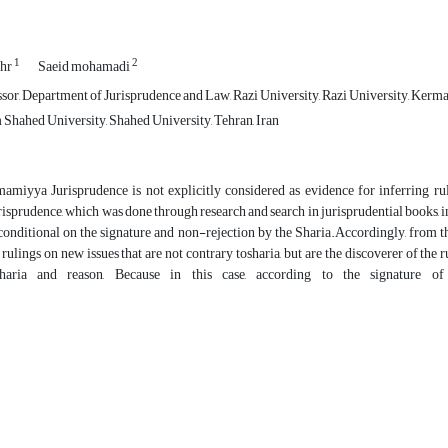
1
2
ehr
Saeid mohamadi
ssor, Department of Jurisprudence and Law, Razi University, Razi University, Kerma
Shahed University, Shahed University, Tehran, Iran
amiyya Jurisprudence is not explicitly considered as evidence for inferring rul
sprudence, which was done through research and search in jurisprudential books, in
 conditional on the signature and non-rejection by the Sharia.Accordingly, from 
rulings on new issues that are not contrary tosharia, but are the discoverer of the 
sharia and reason, Because in this case, according to the signature
aria.