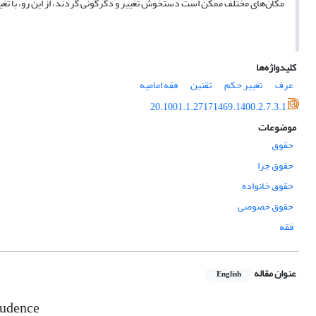
مکان‌های مختلف ممکن است دستخوش تغییر و دگرگونی گردند، از این رو، با تغیی
کلیدواژه‌ها
عرف
تغییر حکم
تقنین
فقه امامیه
20.1001.1.27171469.1400.2.7.3.1
موضوعات
حقوق
حقوق جزا
حقوق خانواده
حقوق خصوصی
فقه
عنوان مقاله
English
prudence