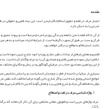
مقدمه
اعتبار عرف در فقه و حقوق اسلام انکار­ناپذیر است. این نهاد فقهی و حقوقی در طو
شرعی را به دنبال دارد.
از آن جا که فقه با متن جامعه و زندگی روزمره مردم مرتبط است و پیوند عمیق و
قرآن و سنت بر طبق آن صورت گرفته است، از شرایط اجتهاد می­باشد و به هر میز
باشد، استنباط او به واقع نزدیک­تر خواهد بود.
قلمرو و معنای پاره­ای از عبادات نظیر نماز و روزه را خود شارع تبیین نموده اس
حکم را بیان نموده و تعیین قلمرو و مصادیق آن را به عرف واگذار کرده است. ب
از این رو تعیین مصادیق حجاب در عرف­های گوناگون و در زمان و مکان­های مختلف، 
بسیاری از عرف­ها برخاسته از فطرت و وجدان انسان­هاست و براساس تشخیص ضرور
توان به هماهنگی عرف و شرع هم پی برد و همان گونه که بین احکام شرعی و عقل
واژه شناسی عرف در لغت و اصطلاح
،121).