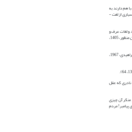
ا هم دارند به
طوری که در بسیاری مواقع می­توان به جای عرف، معروف یا به جای معروف، کلمه عرف را به کار برد، بدون این­که کم­ترین اشکالی به معنای عبارت وارد گردد. تا جایی که بسیاری از لغت ­
 و لغات عرف و
عارف و معروف همگی به یک معنی می­باشند یعنی ضدّ کار زشت و آن عبارت است از هر چیزی که وجدان انسانی آن را خیر و خوبی تشخیص می­دهد و مایه آرامش اوست.»(ابن منظور، 1405،
خلیل ­بن ­احمد می­نویسد: «عرف یعنی پسندیده و شناخته شده که در این مورد نابغه شاعر گفته است هیچ کار زشتی، پسندیده نمی­گردد و هیچ کار خوبی از بین نمی­رود» (فراهیدی، 1967،
 نادری که عقل
 منکر آن چیزی
 پیامبر! مردم