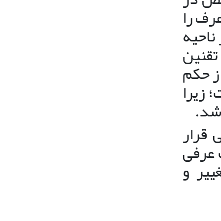
رف را
ناحیه
 تقنین
ز حکم
 زیرا
شد.
 قرار
 عرفی
ییر و