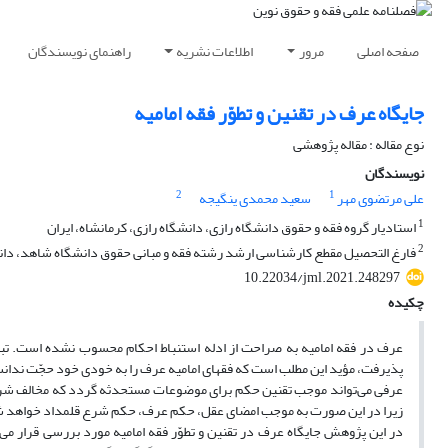
صفحه اصلی
مرور
اطلاعات نشریه
راهنمای نویسندگان
جایگاه عرف در تقنین و تطوّر فقه امامیه
نوع مقاله : مقاله پژوهشی
نویسندگان
2
1
علی مرتضوی مهر
سعید محمدی ینگیجه
1
استادیار گروه فقه و حقوق دانشگاه رازی، دانشگاه رازی، کرمانشاه، ایران
2
فارغ التحصیل مقطع کارشناسی ارشد رشته فقه و مبانی حقوق دانشگاه شاهد، دانش
10.22034/jml.2021.248297
چکیده
عرف در فقه امامیه به صراحت از ادله استنباط احکام محسوب نشده است. تبیی
پذیرفت، مؤید این مطلب است که فقهای امامیه عرف را به خودی خود حجّت ندانسته
عرفی می‌تواند موجب تقنین حکم برای موضوعات مستحدثه گردد که مخالف شرع ن
زیرا در این صورت به موجب امضای عقل، حکم عرف، حکم شرع قلمداد خواهد 
در این پژوهش جایگاه عرف در تقنین و تطوّر فقه امامیه مورد بررسی قرار می