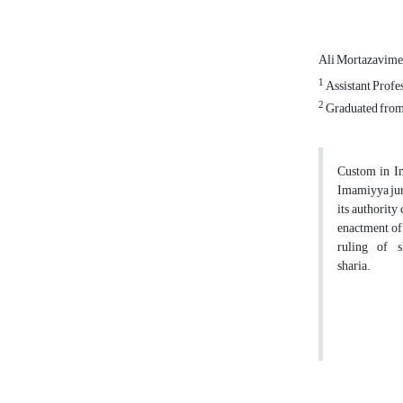
Ali Mortazavim
1
Assistant Profe
2
Graduated from 
Custom in Im
Imamiyya juri
its authority
enactment of 
ruling of 
sh