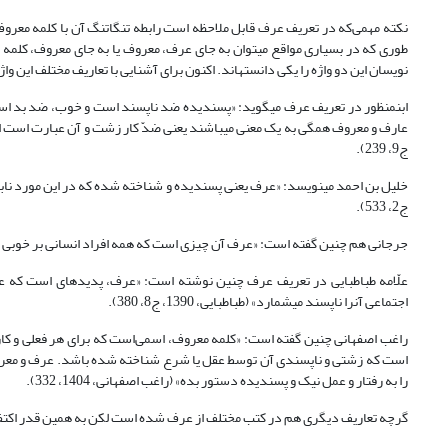
نکته مهمی‌که در تعریف عرف قابل ملاحظه است رابطه تنگاتنگ آن با کلمه معروف 
نویسان این دو واژه را یکی دانسته­اند. اکنون برای آشنایی با تعاریف مختلف این واژه ب
ابن­منظور در تعریف عرف می­گوید: «پسندیده ضد ناپسند است و خوب، ضد بد ا
ج9، 239).
ج2، 533).
جرجانی هم چنین گفته است: «عرف آن چیزی است که همه افراد انسانی بر خوبی و پسندی
علّامه طباطبایی در تعریف عرف چنین نوشته است: «عرف، پدیده­ای است که عقلا
اجتماعی آن­را ناپسند می­شمارد» (طباطبایی، 1390، ج8، 380).
راغب اصفهانی چنین گفته است: «کلمه معروف، اسمی‌است که برای هر فعلی و کا
است که زشتی و ناپسندی آن توسط عقل یا شرع شناخته شده باشد. عرف و معروف
را به رفتار و عمل نیک و پسندیده دستور بده» (راغب اصفهانی، 1404، 332).
گرچه تعاریف دیگری هم در کتب مختلف از عرف شده است لکن به همین قدر اکتفا می