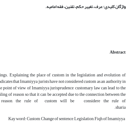
واژگان کلیدی
:
عرف، تغییر حکم، تقنین، فقه امامیه
.
Abstract
ings. Explaining the place of custom in the Iegislation and evolution of
dicates that Imamiyya jurists have not considered custom as an authority in
he point of view of Imamiyya jurisprudence, customary law can lead to the
ruling of reason so that it can be accepted due to the connection between the
 of reason, the rule of custom will be considere the­ rule of
sharia.
Kay word: Custom, Change of sentence, Legislation, Fiqh of Imamiyya