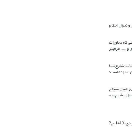
 و تحوّل احکام
فی که محاورات
..... عرفی­تر
لات، شارع تنها
ن ننموده است؛
ی تامین مصالح
جوامع انسانی وضع شده است و اگر شارع با این گونه عرف­ها مخالفت کند نقض غرض خواهد شد. همچنین، بسیاری از عرف­ها زمینه عقلایی دارند. از این رو از باب هماهنگی عقل و شرع می­
عرف واژه­ای عربی است و لغویّون معانی مختلفی برای آن ذکر کرده­اند که برگشت همة آن معانی به دو معناست: یکی معرفت و شناسایی و دیگری امر پسندیده (فراهیدی، 1410، ج2