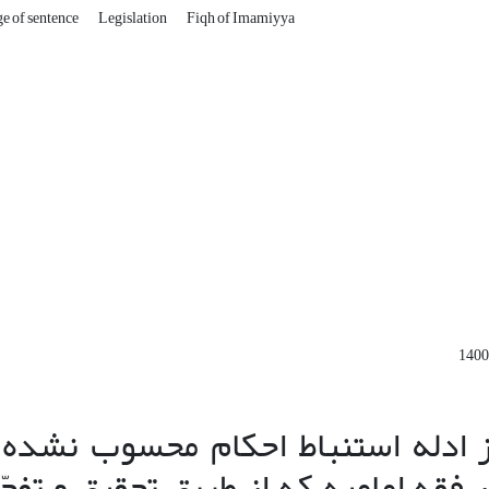
e of sentence
Legislation
Fiqh of Imamiyya
ز ادله استنباط احکام محسوب نشده
ر فقه امامیه که از طریق تحقیق و تف