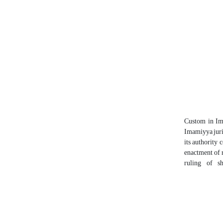
Custom in Ima
Imamiyya juris
its authority
enactment of r
ruling of s