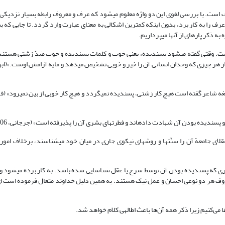
است. با بررسی لغوی این دو واژه معلوم می­شود که عرف و معروف رابطه بسیار نزدیکی ب
ه ذکر پاره­ای از آن­ها می­پرداریم.
ست. وقتی گفته می­شود پسندیده، یعنی خوب و کلمات پسندیده و خوب ضدّ زشتی هستند
ده بودن آن شهادت داده­اند و فطرت­های بشری آن را پذیرفته است» (جرجانی، 1306، 64).
ی جامعهّ آن را سنّت­ها و روش­های نیکوی جاری در میان خود می­شناسند، برخلاف امور
ری که پسندیده بودن آن توسط شرع یا عقل شناسایی شده باشد، به کار برده می­شود و
 هر دو نوعی احسان و عمل نیک هستند. به همین دلیل خداوند متعال فرموده است ای
‌کنیم زیرا ذکر همه آن‌ها باعث اطاله­ی کلام خواهد شد.