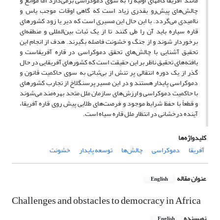
مانند آفریقا گامهای اولیه را به سوی دموکراسی برمی‌دارد اما موانع و
چالش‌های پیش‌رو بقدری زیاد است که گاهی اوقات موجب یاس و
ناامیدی می‌گردد. با این حال این مسیری است که دیر یا زود کشورهای
قاره سیاره باید آن را طی کنند تا از یک ثبات بین‌المللی و منطقه‌ای
برخوردار شوند و از جنگ و خشونت فاصله بگیرند. هدف از انجام این
تحقیق آشنایی با چالش‌های تحقق دموکراسی در قاره آفریقاست و
یافته‌های تحقیق ناظر بر این حقیقت است که کشورهای آفریقایی در حال
گذر از یک دوره انتقالی پر تنش از بی‌ثباتی به سوی حاکمیت قانون و
دموکراسی پایدار هستند و در این مسیر پرسنگلاخ از تجارب کشورهای
با حاکمیت دموکراسی و ارزش‌های سازمان ملل متحد بهره‌مند می‌شوند
و قطعاً با حفظ شرایط موجود و فرصت‌های طلایی پیش روی قاره آفریقا،
آینده درخشانی در انتظار ملل قاره سیاه است.
کلیدواژه‌ها
آفریقا
دموکراسی
چالش‌ها
توسعه پایدار
خشونت
عنوان مقاله
English
Challenges and obstacles to democracy in Africa
نویسنده
English