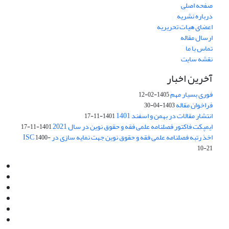
صفحه اصلی
درباره نشریه
اعضای هیات تحریریه
ارسال مقاله
تماس با ما
نقشه سایت
آخرین اخبار
فوری بسیار مهم
1405-02-12
فراخوان مقاله
1403-04-30
انتشار مقالات در بهمن و اسفند 1401
1401-11-17
ایمپکت فاکتور فصلنامه علمی فقه و حقوق نوین در سال 2021
1401-11-17
اخذ رتبه فصلنامه علمی فقه و حقوق نوین جهت نمایه سازی در ISC
1400-
10-21
Email:
info@jaml.ir
Instagram:jaml.ir
Tel:+98 9196523692
Fax:025 34224584
Post Box:Iran,Qom,37135.1166
SMS:5000 4000 452 462