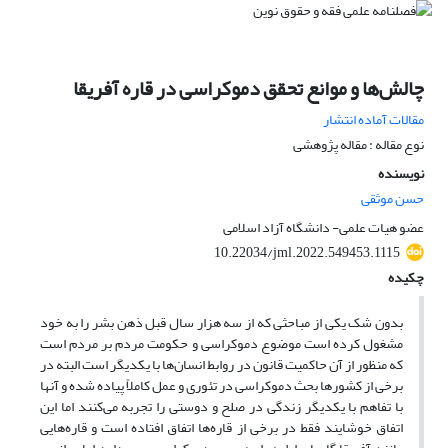
چالش‌ها و موانع تحقق دموکراسی در قاره آفریقا
مقالات آماده انتشار
نوع مقاله : مقاله پژوهشی
نویسنده
حسن موثقی
عضو هیات علمی- دانشگاه آزاد اسلامی
10.22034/jml.2022.549453.1115
چکیده
بدون شک یکی از مباحثی که از سه هزار سال قبل ذهن بشر را به خود
مشغول کرده است موضوع دموکراسی و حکومت مردم بر مردم است
که منظور از آن حاکمیت قانون در روابط انسان‌ها با یکدیگر است البته در
برخی از کشورها بحث دموکراسی در تئوری و عمل کاملاً پیاده شده و آنها
با تفاهم با یکدیگر زندگی در صلح و دوستی را تجربه می‌کنند اما این
اتفاق خوشایند فقط در برخی از قاره‌ها اتفاق افتاده است و قاره‌هایی