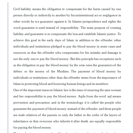
Civil liability means the obligation to compensate for the harm caused by one
person directly or indirectly to another by his unintentional act or negligence, in
other words, he is a guarantor against it. In Islamic jurisprudence and rights, the
word guarantee is used instead of responsibility. The main purpose of creating
liability and guarantee is to compensate the loss and establish Islamic justice. To
achieve this goal in the early days of Islam, in addition to the offender, other
individuals and institutions pledged to pay the blood money in some cases and
resources, so that the offender who compensates for his mistake and damage is
not the only one to pay the blood money. But this principle has exceptions, such
as the obligation to pay the blood money by the wise ones, the guarantors of the
debtor, or the money of the Muslims. The payment of blood money by
individuals or institutions other than the offender stems from the importance of
Islam in protecting blood and honoring human beings and its members.
One of the important issues in Islamic law is the issue of ensuring the sane woman
and her responsibility to pay the blood money. Aqila from the word ‘aql means
prevention and precaution, and in the terminology it is called the people who
guarantee the payment of blood money instead of the offender, and these people
are male relatives of the parents, or only the father in the order of the layers of
inheritance so that everyone who inherits it after death, are equally responsible
for paying the blood money.