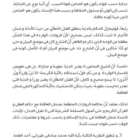
جنایّة حسب قوله یکون هو الضامن لقوة السبب. أی أنّها نوع من الجنایّة،
تنسب إلى الولی أو مسئول الحفاظة و بسبب هذا الإسناد یکون هو الضامن
لا من جهة کونه عاقلة.
رابعاً، قولهم إنّ الحکم بالدیّة بمطلق القتل الخطأی من حیث الأدلة و لسان
الأخبار لا تثبت کذلک، لیس بصحیح؛ لأنّ الروایات الواردة فی هذا الشأن
مطلقة من الوجه الذی ذکره و الظاهر أنّ الشارع کان فی موضع البیان و حتى
لو کنّا شاکین فی أنّ الشارع جاء فی موضع البیان أم لا، الأصل کونه فی
موضع البیان.
خامساً: أنّ الشیخ الصانعی لا یعتبر الدیّة عقوبة و مجازاة، بل هی تعویض
للخسارة الواردة. و من ثَمّ، فإنّ استدلاله بالآیة الکریمة: (لاَ تَزِرُ وَازِرَةٌ وِزْرَ
أُخْرَى)، لا یبدو صحیح و کامل؛ لأنّ القتل الخطأی لا یعتبر وزراً و الدیّة التی
تعتبر له لیست عقوبة، بحیث یمکن الاستشهاد بالآیة المذکورة لنفی ضمان
العاقلة.
لذلک نعتقد أنّ مخالفة الروایات المتعلقة بضمان العاقلة مع حکم العقل و
القرآن الکریم و حتى أصول المسلمّة الشرعیّة التی لا تقبل الجدل، لإثبات
قاعدة ضمان العاقلة فی بدایة الإسلام و بحسب شروط و مقتضیات ذلک
الوقت حسب قوله، لیست ثابتة.
و تتعلق النظریة الثالثة بآیة الله محمد صادقی طهرانی، أحد العلماء