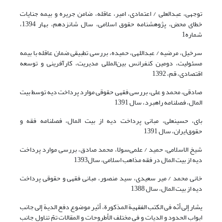
توجهی، عبدالعلی / اعتمادی، امیر، عاقله، ضامن جریره و بیمه جنایات
خطای محض، پژوهشنامه حقوق اسلامی، سال شانزدهم، بهار 1394،
شماره1
سرخیل، مرضیه / عبداللهی، حمیده، بررسی تطبیقی ضمان عاقله با بیمه
مسئولیت، دومین کنفرانس بین‌المللی مدیریت، کارآفرینی و توسعه
اقتصادی، قم، 1392
صادقی، محمد و علی، بررسی فقهی حقوقی موارد پرداخت دیه توسط بیت
المال، فصلنامه راهبرد، سال 1391
بای، حسینعلی، مبانی پرداخت دیه از بیت المال، فصلنامه فقه و
حقوق‌ایران، سال 1391
شیخ الاسلامی، حمید / علمی‌سولا، محمد صادق، بررسی موارد پرداخت
دیه از بیت المال در فقه مذاهب اسلامی، سال1393
خانی محمد / میر سعیدی، سید منصور، مبانی فقهی و حقوقی پرداخت
دیه از بیت المال، سال 1388
یشار إلى أنّه فی الکتب الفقهیة المذکورة، أثیر موضوع دفع الدیة إلى جانب
ابواب الحدود و الدیات و فی مختلف الأطروحات و المقالات تمّ تناول جانب