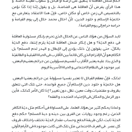
حکم ضمان العاقلة لا ینطبق على أزمنة أو قبائل و شعوب معینة خاصّة. و
هذا الرأی یفرض أنّ العاقلة هی الضامنة، بل و یقول إنّنا إذا کنّا نؤمن
بالتخصیص الی زمنٍ خاص أو مکانٍ خاص، فإنّ هذا الاعتقاد یتعارض مع
خاتمیّة الإسلام و خلود الدین، لأنّ (حلال محمد حلال إلى یوم القیامة و
حرامه حرام إلى یوم القیامة).
لابد السؤال من هؤلاء الناس عن الحلال الذی تحرم بإنکار مسئولیة العاقلة
فی دفع الدیّة؟ و هل إنکار ضمان العاقلة للدیّة یلزم إنتفاء دفع الدیّة
بالکلّ، حتی یقولون إنّ ذلک یؤدی إلى الإبطال و الهدر لدم المسلم؟ بل
الکلام هو أنّ الإلتزام الذی کان قائماً بین الأقارب فی الحیاة القبلیة و الطائفیّة
و الذی بناءً علیه یعتبر الأقارب أنفسهم مسؤولین عن جرائم بعضهم البعض،
غیر موجود فی النظام الاجتماعی و الحیاة الأسریة الیوم.
لذلک، فإنّ معظم القبائل لا تعتبر نفسها مسؤولة عن جرائم بعضها البعض.
هل خاتمیّة و خلود دین الإسلام أنّ جمیع قواعده، حتى تلک التی تتعلق
بظروف و مقتضیات وقت معین، تظل دون تغییر؟ إذا کان الأمر کذلک، فأین
دور الزمان و المکان فی الإجتهاد المتجدد و الفقه؟
و لماذا یحکم کثیر من هؤلاء العلماء على المساواة فی أحکام مثل دیّة الکافر
الذمیّ، رغم وجود روایات عن الفرق بین دیته و دیة المسلم؟ حکم دفع
الدیّة ثابت، لکن طریقة الدفع وحساب مقدار الدیّة تختلف بإختلاف ظروف
کل عصر. فی العرف الاجتماعی مثل تلک التی کانت موجودة فی الأیام الأولى