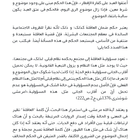
أعتقوا العبد على کفارة الإفطار»، فإنّ هذا الحکم مبنی على وجود موضوع و
شرط معین. فإذا زال موضوع الرق الیوم، فالحکم فی عتق العبد یکون
سالبة بانتفاء الموضوع.
یعتبر حکم ضمان العاقلة کذلک؛ و ذلک لأنّه نظراً للظروف الاجتماعیة
السائدة فی معظم المجتمعات البشریّة، فإنّ قضیة العاقلة مستبعدة و
منتفیة من الأساس، فیستبعد الحکم فی هذه المسألة أیضاً. فیکتب عن
هذا الصدد کما یلی:
« تعود مسؤولیة العاقلة إلى مجتمع یحکمه نظام قِبَلی. لذلک، فی مجتمعنا،
حیث لا یوجد مثل هذا النظام و یزول التبعیة القانونیة، لا یمکن تحمیل
أقارب الجانی مسؤولیة دفع الدیّة. إذا کانت لدینا شکوک حول الموضوع و
لا نعرف ما إذا کان مثل هذا الحکم ینتمی إلى نظام قِبَلی أم لا لمثل هذا النظام
الفعلی، فإنّ الأصل عدم المسؤولیة فی حالة الشک فی المسؤولیة هو عدم
تحمل أیّ من أقارب الجانی مثل هذه المسؤولیة.»(مرعشی
شوشتری،1376ش،ج2،ص222)
و یعتقد آیة الله مرعشی، فی استمرار هذا البحث، أنّ کلمة "العاقلة" تظهر
فی المعنى و الحالة وقت إصدار الروایات المرتبطة بالبحث و أنّ هناک
ارتباطات قبلیة بین الأفراد فی دفع الدیات. حتى أنّه یعتقد أنّه إذا کان
هناک أیّ شک فی مثل هذا الظهور، فإنّ کلمة العاقلة تصبح مجملة و مع
إجمال الموضوع من الضروری الاکتفاء بالقدر المتیقن فی الحکم المخالف