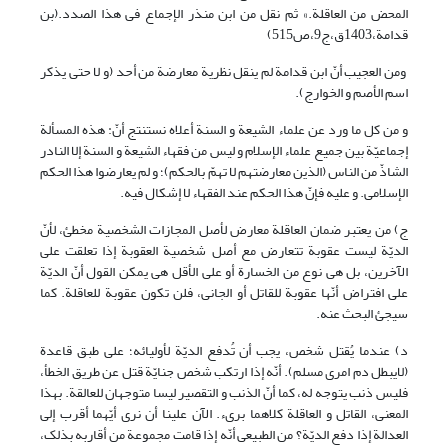
المحض من العاقلة.» ثم نقل من ابن منذر الإجماع فی هذا الصدد.(بن
قدامة،1403ق،ج9،ص515)
ومن العجیب أنّ ابن قدامة لم ینقل نظریة معارضة من أحد (و لا حتى یذکر
اسم الأصم و الخوارج).
و من کل ما ورد عن علماء الشیعة و السنة أعلاه نستنتج أنّ: هذه المسألة
إجماعیّة بین جمیع علماء الإسلام و لیس من فقهاء الشیعة و السنة إلا النادر
الشاذّ من الناس (الذین معارضتهم لا تهمّ بالحکم)؛ و لم یعارضوا هذا الحکم
الإسلامی. و علیه فإنّ هذا الحکم عند الفقهاء لا إشکال فیه.
ج) من یعتبر ضمان العاقلة معارض لأصل المجازات الشخصیة مخطئ، لأنّ
الدیّة لیست عقوبة تتعارض مع أصل شخصیة العقوبة إذا تعلقت على
الآخرین، بل هی نوع من الخسارة أو على الأقل هی یمکن القول أنّ الدیّة
على افتراض أنّها عقوبة للقاتل أو الجانی، فلن تکون عقوبة للعاقلة. کما
سیجئ البحث عنه.
د) عندما یُقتل شخص، یجب أن تُدفع الدیّة لأولیائه؛ علی طبق قاعدة
(لایبطل دم امری مسلم). أنّه إذا ارتکب شخص جنایّة قتل عن طریق الخطأ،
فلیس ذنب یتوجه له، کما أنّ الذنب و التقصیر لیسا متوجهان للعالقة. بهذا
المعنى، القاتل و العاقلة کلاهما بریء. الآن علینا أن نرى أیّهما أقرب إلى
العدالة إذا دفع الدیّة؟ من الطبیعی أنّه إذا قامت مجموعة من أقاربه بذلک،