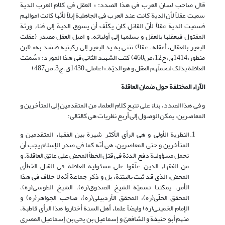
قال صاحب لسان العرب فی هذا الصدد: « العقل فى کلام العرب الدیة
سمیت عقلاً لأن الدیة کانت عند العرب فى الجاهلیة إبلاً لأنّها کانت اموالهم
فسمیت الدیة عقلاً لأنّ القاتل کان یکلّف أن یسوق الدیة إلى فناء ورثة
المقتول فیعقلها بالعقل و یسلمها إلى أولیائه. و اصل العقل مصدر (عقلت
البعیر بالعقال، أعقله، عقلاً) تثنى به ید البعیر إلى رکبتیه فتشد به».(ابن
منظور،1414ق،ج12،ص460) کتب الشهید الثانی فی هذا المورد: «سُمیّت
العاقلة بذلک لتحملّهم العقل و هو الدیّة.»(عاملی،1430ق،ج3،ص487)
الآراء المختلفة حول ضمان العاقلة
و فی هذا الصدد، بناءً على تتبع کلام العلماء من المتقدمین إلى المتأخرین و
المعاصرین، یمکن الوصول إلى أربع نظریات هی کالتالی:
النظریة الأولى و هی الرأی الأکثر شهرة بین الفقهاء المتقدمین و
المتأخرین و حتى المعاصرین، هی أنّه کما فی صدر الإسلام یجب أن
نحمل مسؤولیة دفع الدیّة فی قتل الخطأ المحض علی عاتق العاقلة. و
من الفقهاء الذین علّقوا على مسئولیة العاقلة فی القتل الخطأی
المحض، الذی قد ثبت بالبیّنة، بل و ذکر جماعة أنّه لا خلاف فی هذا
الأمر، یمکننا تسمیّة الشیخ الصدوق(ره)، الشیخ الطوسى(ره)،
المحقق الحلّى(ره)، المحقق الأردبیلى(ره)، صاحب الجواهر(ره) و
الإمام الخمینى(ره) و‌ایضاً علماء أهل السنة أختاروا هذا الرأی قاطبة،
منهم أبو حنیفة و الشافعیّ و إسماعیل بن یحی بن إسماعیل المصری