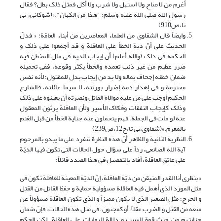
أغرم من لا صاح ولا استهل ولا شرب ولا أکل فمثل ذلک بطل؟ فقال
رسول الله صلى الله علیه وسلم: "هذا من الکهان".»(شوکانی، بی
تا،ص910)
و‌ایضاً قال الشقاوی من العلماء المعاصرین من أبناء العامّة: « فدلّ
الحدیث على أنّ دیة الخطأ على العاقلة و قد أجمعوا على ذلک و
الحکمة فی ذلک (والله أعلم) أن إیجاب الدیة فی مال المخطئ فیه
ضرر عظیم من غیر ذنب تعمده والخطأ یکثر وقوعه، ففی تحمیله
ضمان خطئه إجحاف بماله ولا بد من إیجاب بدل للمقتول؛ لأنه نفس
محترمة و فی إهدار دمه إضرار بورثته، لا سیما عائلته، فالشارع
الحکیم أوجب على من علیه موالاة القاتل ونصرته أن یعینوه على ذلک
وذلک کإیجاب النفقات وفکاک الأسیر ولأن العاقلة یرثون المعقول
عنه لو مات فی الجملة، فهم یتحملون عنه جنایة الخطأ من قبل الغنم
بالمغرم.»(شقاوی،بی تا،ج12،ص239)
النظریة الثانیة و الظاهر أنّ هذه النظرة تنفرد على ما یبدو بالمرحوم
آیة الله الصانعی، رداً على سؤال حول الحالات التی تکون فیها الدیّة
على عاتق العاقلة، أفاد بالتفصیل فی هذا الصدد قائلاً:
« بنظری أنا القدر المتیقن من دیّة العاقلة، إنّ الدیّة المعینة للعاقلة تکون فی
مثل المورد الذی أهمل فیه العاقلة مسؤولیة حمایة و حفظ القاتل من القتل
و الجرح؛ مثل الصغیر الذی لا یکون ممیزاً و الذی تکون العاقلة مسؤولاً عن
منعه من القتل و الضرب عقلاً، أو کمجنون، فی مثل هذه الحالات، فإنّ ضمان
جنایتهم من حیث قوة السبب و دلالة الروایات على العاقلة. لکن الحکم