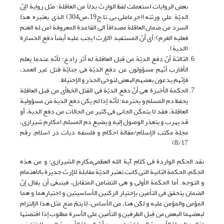
بعض الروایات استعملت لفظ الوارث بدلاً من العاقلة؛ مثل روایة (إنّ
الدیّة على ورثته)(حرعاملی،بی تا،ج19،ص304) الذی یعتبره هذا
السرد من ضمان العاقلة مصداقاً الی القاعدة المعروفة (من له الغنم
فعلیه الغرم)؛ أی أنّ المستفید (الإرث) یجب علیه أیضاً دفع الخسارة
(الدیة).
الثالثة أنّ دفع الدیّة من قِبل العاقلة له أثر رادع؛ لأنّه عندما یعلم
الأقارب أنّهم مسؤولون عن دفع الدیّة فی جنایّة قتل غیر العمد،
فإنّهم یدعون بعضهم البعض لتوخی الحذر و الإحتیاط.
الحکمة الأخیرة هی أنّ دفع الدیّة فی القتل الخطأی من قِبل العاقلة
یحفظ دم المسلم و یحترمه؛ لأنّه إذا لم یکن دفع الدیة من مسؤولیة
العاقلة، فقد لا یتمکن الجانی فی کثیر من الحالات من دفع الدیة، أو
قد یهرب و یتعذر الوصول إلیه و یضیع دم المسلم.(مکارم شیرازی،
مجلة مکتب الإسلام/مقالة احکام و فلسفه دیات در اسلام، رقم
8/17)
نقد الحِکَم الواردة فی کلام آیة الله العظمی‌مکارم الشیرازی: و من هذه
الحِکَم، الحکمة الثانیة التی کانت تعتبر الدیّة مقابلة للإرث جدیرة بالاهتمام
و التوجه. أما الحکمة الأولى و هی التضامن المتقابل، فینبغی أن یقال إنّ
الضمان یتحقق فی التأمین بإختیار الرکنین الأساسیتین و اختیارهما و هما
المؤمن والمؤمن علیه و لکن هنا، من الأساس، لا یتمّ منح مثل هذا الإلتزام
لبعضهما البعض من قِبل الطرفین و التأمین على الأسرة مطلوب إذا اقتضتها