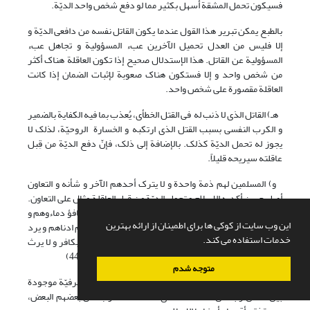
فسیکون تحمل المشقة أسهل بکثیر مما لو دفع شخص واحد الدیّة.
بالطبع یمکن تبریر هذا القول عندما یکون القاتل نفسه من دافعی الدیّة و
إلا فلیس من العدل تحمیل الآخرین عبء المسؤولیة و تجاهل عبء
المسؤولیة عن القاتل. هذا الإستدلال صحیح إذا تکون العاقلة هناک أکثر
من شخص واحد و إلا فستکون هناک صعوبة لإثبات الضمان إذا کانت
العاقلة مقصورة على شخص واحد.
هـ) القاتل الذی لا ذنب له فی القتل الخطأی، یُعذب بما فیه الکفایة بالضمیر
و الکرب النفسی بسبب القتل الذی ارتکبه و الخسارة الروحیّة، لذلک لا
یجوز له تحمل الدیّة کذلک. بالإضافة إلى ذلک، فإنّ دفع الدیّة من قِبل
عاقلته سیریحه قلیلاً.
و) المسلمین لهم ذمة واحدة و لا یترک أحدهم الآخر و شأنه و التعاون
أصل حسن أکدبه الإسلام و تحمل الدیّة من قِبل العاقلة مثال على التعاون.
قال رسول الله صلی الله علیه و آله و سلّم: « المسلمون تتکافؤ دماءوهم و
این وب سایت از کوکی ها برای اطمینان از ارائه بهترین
اموالهم بینهم حرام و هم ید علی من سواهم، یسعی بذمتهم ادناهم و یرد
خدمات استفاده می کند.
علیهم اقصاهم و لا یقتل ذو عهد فی عهده و لا یقتل مسلم بکافر و لا یرث
الکافر المسلم و لا المسلم الکافر.»(مغربی،1383ق،ج2،ص440)
متوجه شدم
ز) العاقلة لیست تاسیس شریعة الإسلام، بل هی عادة عرفیّة موجودة
بین الناس و بما أنّ هذه العادة، أی مساعدة الأقارب على بعضهم البعض،