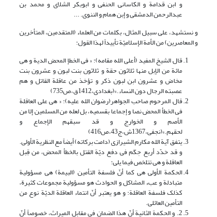
و ابن قدامة و الکاسانی الحنفی و ابوبکر الشلای و محمد بن
عبدالرحمن الدمشقی و إبن همام و الننوی. ...
و نستشهد، على سبیل المثال، بکلمات من العلماء (المتقدمین، المتأخرین
و المعاصرین) من الأمة الإسلامیّة تأییداً لهذا القول:
قال الشیخ المفید (أعلی الله مقامه): « فی الخطإ المحض الدیة و هی
مائة من الإبل منها ثلاثون حقة و ثلاثون بنت لبون و عشرون بنت
مخاض و عشرون ابن لبون ذکر و تؤخذ من عاقلة القاتل و هم
عصبته الرجال دون النساء.»(بغدادی،1412ق،ص735)
قال المرحوم صاحب الجواهر(رضوان الله علیه): « هی على العاقلة
فی الخطأ المحض نصا و إجماعا بقسمیه، بل لعله من المسلمین إلا من
الأصم و الخوارج و قد سبقهم الإجماع و
لحقهم.»(نجفی،1367ش،ج43،ص416)
یتفق آیة الله مکارم الشیرازی (دامت برکاته) أیضاً مع النظریة الأولى.
و قد حَدّد أربع حِکَم فی دفع دیّة القتل بالخطأ المحض، من قِبل
العاقلة و هی تتلخص فیما یلی:
الحکمة الأولی هی کما أنّ فلسفة التأمین (البیمة) هی مسؤولیة
متبادلة و عبء المشاکل و الحوادث هو مسؤولیة مجموعات کثیرة،
کذلک فلسفة العاقلة؛ و هو یعتبر أنّ انتماء العاقلة الدیّة نوع من
التأمین العائلی.
2. و الحکمة الثانیة أنّ هذا الضمان فی مقابل المیراث، خصوصاً أنّ