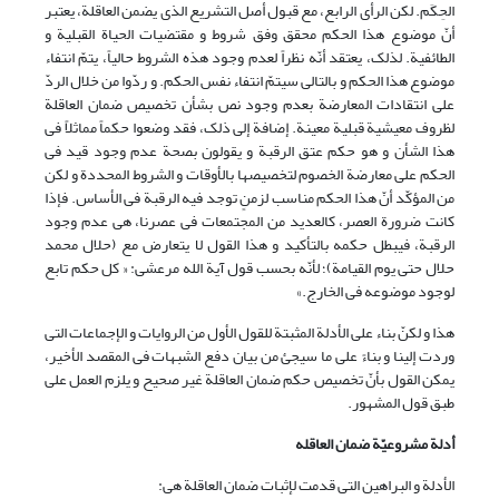
الحِکَم. لکن الرأی الرابع، مع قبول أصل التشریع الذی یضمن العاقلة، یعتبر
أنّ موضوع هذا الحکم محقق وفق شروط و مقتضیات الحیاة القبلیة و
الطائفیة. لذلک، یعتقد أنّه نظراً لعدم وجود هذه الشروط حالیاً، یتمّ انتفاء
موضوع هذا الحکم و بالتالی سیتمّ انتفاء نفس الحکم. و ردّوا من خلال الردّ
على انتقادات المعارضة بعدم وجود نص بشأن تخصیص ضمان العاقلة
لظروف معیشیة قبلیة معینة. إضافة إلى ذلک، فقد وضعوا حکماً مماثلاً فی
هذا الشأن و هو حکم عتق الرقبة و یقولون بصحة عدم وجود قید فی
الحکم على معارضة الخصوم لتخصیصها بالأوقات و الشروط المحددة و لکن
من المؤکّد أنّ هذا الحکم مناسب لزمنٍ توجد فیه الرقبة فی الأساس. فإذا
کانت ضرورة العصر، کالعدید من المجتمعات فی عصرنا، هی عدم وجود
الرقبة، فیبطل حکمه بالتأکید و هذا القول لا یتعارض مع (حلال محمد
حلال حتى یوم القیامة)؛ لأنّه بحسب قول آیة الله مرعشی: « کل حکم تابع
لوجود موضوعه فی الخارج.»
هذا و لکنّ بناء على الأدلة المثبتة للقول الأول من الروایات و الإجماعات التی
وردت إلینا و بناءً علی ما سیجئ من بیان دفع الشبهات فی المقصد الأخیر،
یمکن القول بأنّ تخصیص حکم ضمان العاقلة غیر صحیح و یلزم العمل على
طبق قول المشهور.
أدلة مشروعیّة ضمان العاقله
الأدلة و البراهین التی قدمت لإثبات ضمان العاقلة هی: