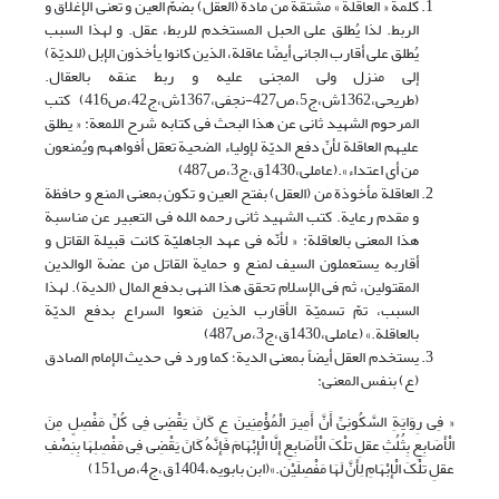
کلمة « العاقلة » مشتقة من مادة (العقل) بضمّ العین و تعنی الإغلاق و
الربط. لذا یُطلق على الحبل المستخدم للربط، عقل. و لهذا السبب
یُطلق على أقارب الجانی أیضًا عاقلة، الذین کانوا یأخذون الإبل (للدیّة)
إلى منزل ولی المجنی علیه و ربط عنقه بالعقال.
(طریحی،1362ش،ج5،ص427-نجفی،1367ش،ج42،ص416) کتب
المرحوم الشهید ثانی عن هذا البحث فی کتابه شرح اللمعة: « یطلق
علیهم العاقلة لأنّ دفع الدیّة لإولیاء الضحیة تعقل أفواههم ویُمنعون
من أی اعتداء».(عاملی،1430ق،ج3،ص487)
العاقلة مأخوذة من (العقل) بفتح العین و تکون بمعنى المنع و حافظة
و مقدم رعایة. کتب الشهید ثانی رحمه الله فی التعبیر عن مناسبة
هذا المعنى بالعاقلة: « لأنّه فی عهد الجاهلیّة کانت قبیلة القاتل و
أقاربه یستعملون السیف لمنع و حمایة القاتل من عضة الوالدین
المقتولین، ثم فی الإسلام تحقق هذا النهی بدفع المال (الدیة). لهذا
السبب، تمّ تسمیّة الأقارب الذین مَنعوا السراع بدفع الدیّة
بالعاقلة.» (عاملی،1430ق،ج3،ص487)
یستخدم العقل أیضاً بمعنى الدیة؛ کما ورد فی حدیث الإمام الصادق
(ع) بنفس المعنى:
« فِی رِوَایَةِ السَّکُونِیِّ أَنَّ أَمِیرَ الْمُؤْمِنِینَ ع کَانَ یَقْضِی فِی کُلِّ مَفْصِلٍ مِنَ
الْأَصَابِعِ بِثُلُثِ عقلِ تلْکَ الْأَصَابِعِ إِلَّا الْإِبْهَامَ فَإِنَّهُ کَانَ یَقْضِی فِی مَفْصِلِهَا بِنِصْفِ
عقلِ تلْکَ الْإِبْهَامِ لِأَنَّ لَهَا مَفْصِلَیْن‏.»(ابن بابویه،1404ق،ج4،ص151)