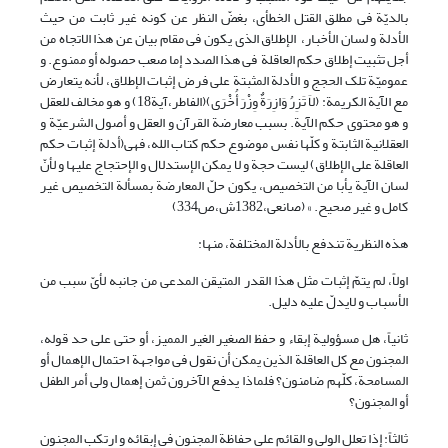
بالدیّة فی مطلق القتل الخطأی، بغضّ النظر عن کونه غیر ثابت من حیث
الأدلة و لسان الأخبار، الإطلاق الذی یکون فی مقام بیان عن هذا الاتجاه من
أجل تثبیت إطلاق حکم العاقلة فی هذا الصدد إما صعب حصوله أو ممنوع. و
عمومیّة تلک الحجج و الأدلة المثبتة على فرض إثبات الإطلاق، لأنه یتعارض
مع الآیة الکریمة: (لاَ تَزِرُ وَازِرَةٌ وِزْرَ أُخْرَى)(الفاطر،آیة18) و هو مخالف للعقل
و هو محتوى حکم الآیة. بسبب معارضة القرآن و العقل و أصول الشرعیّة و
العقلانیة الثابتة و کلّها نفس موضوع حکم کتاب الله، فهی(أدلة إثبات حکم
العاقلة علی الإطلاق) لیست حجة و لا یمکن الإستدلال و الإحتجاج علیها و لأنّ
لسان الآیة یأبا من التخصیص، یکون حلّ المعارضة بمسألة التخصیص غیر
کامل و غیر صحیح. » (صانعی،1382ش،ص334)
هذه النظریة تندفع بالأدلة المختلفة، منها:
اولاً، لم یتمّ إثبات مثل هذا القدر المتیقن المدعی من جانبه لأیّ سبب من
الأسباب و لایدلّ علیه دلیل.
ثانیاً، هل مسؤولیة إبقاء و حفظ الصغیر الغیر الممیز، أو حتى على حد قوله،
المجنون مع کل العاقلة الذین یمکن أن نقول فی مواجهة احتمال الإهمال أو
المسامحة، کلّهم ​​ضامنون؟ فلماذا یدفع الآخرون ثمن إهمال ولی أمر الطفل
أو المجنون؟
ثالثاً: إذا تعلل الولی و القائم على حفاظة المجنون فی إبقائه و ارتکب المجنون