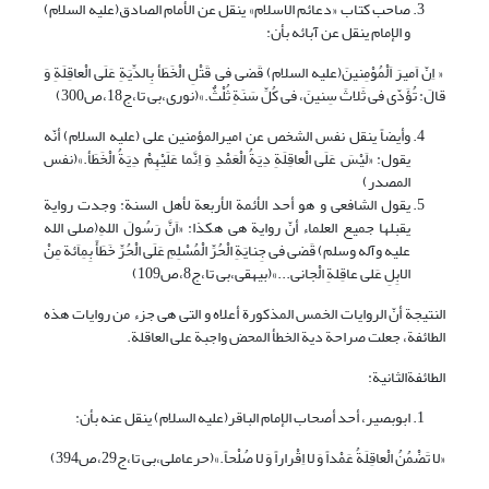
صاحب کتاب «دعائم الاسلام» ینقل عن الأمام الصادق(علیه السلام)
و الإمام ینقل عن آبائه بأن:
« اِنّ اَمیرَ اَلْمُوْمِنینَ(علیه السلام) قَضى فى قَتْلِ الْخَطَأ بِالدِّیَةِ عَلَى الْعاقِلَةِ وَ
قالَ: تُؤَدّى فى ثَلاثَ سِنینَ، فى کُلِّ سَنَةِ ثُلْثٌ.»(نوری،بی تا،ج18،ص300)
وأیضاً ینقل نفس الشخص عن امیرالمؤمنین على (علیه السلام) أنّه
یقول: «لَیْسَ عَلَى الْعاقِلَةِ دِیَةُ الْعَمْدِ وَ اِنَّما عَلَیْهِمْ دِیَةُ الْخَطَأ.»(نفس
المصدر)
یقول الشافعی و هو أحد الأئمة الأربعة لأهل السنة: وجدت روایة
یقبلها جمیع العلماء أنّ روایة هی هکذا: «اَنَّ رَسُولَ اللهِ(صلى الله
علیه وآله وسلم) قَضى فى جِنایَةِ الْحُرِّ الْمُسْلِمِ عَلَى الْحُرِّ خَطَأً بِمِاَئة مِنْ
الابِلِ عَلى عاقِلةِ الْجانی...»(بیهقی،بی تا،ج8،ص109)
النتیجة أنّ الروایات الخمس المذکورة أعلاه و التی هی جزء من روایات هذه
الطائفة، جعلت صراحة دیة الخطأ المحض واجبة على العاقلة.
الطائفةالثانیة:
ابوبصیر، أحد أصحاب الإمام الباقر(علیه السلام) ینقل عنه بأن:
«لا تَضْمُنُ الْعاقِلَةُ عَمْداً وَ لا اِقْراراً وَ لا صُلْحاً.»(حرعاملی،بی تا،ج29،ص394)