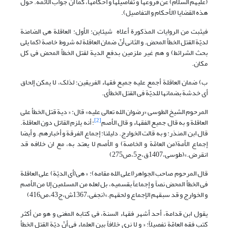
(علیهم السلام) عن فروعها و تفاصیلها و أحکامها، کما أنّ جواب الأئمة. حول
هذه القضایا (الأحکام و التفاصیل).
فیثبت من الروایات المذکورة أعلاه شیئاین: الأول: العاقلة هی الضامنة
لدیّة القتل الخطأ المحض. و الثانی أنّ ضمان العاقلة له شروط خاصة (کما یلی
بحث الشرائط) و هم غیر ملزمین بدفع الدیة لقتل الخطأ المحض فی کل
مکان.
ب) ضمان العاقلة أجمع علیه جمیع فقهاء الفریقین؛ لذلک، لا یمکن إلحاق
أی خدشة بضمانها للدیّة فی القتل الخطأی.
المرحوم الشیخ الطوسى «رضوان الله تعالى علیه» قال: « دیة قتل الخطأ على
[2]
العاقلة و به قال جمیع الفقهاء و قال الأصم
: أنه یلزم القاتل دون العاقلة.
قال ابن المنذر: و به قالت الخوارج. دلیلنا: إجماع الفرقة و أخبارهم. و أیضا
إجماع الأمة(من العامّة و الخاصة) و الأصم لا یعتد به، مع ان خلافه قد
انقرض.»(طوسی،1407ق،ج5،ص275)
قال المرحوم صاحب الجواهر(اعلی الله مقامه): « هی(أی الدیّة) على العاقلة
فی الخطأ المحض نصاً و إجماعاً بقسمیه، بل لعله من المسلمین إلا من الأصم
و الخوارج و قد سبقهم الإجماع و لحقهم.»(نجفی،1367ش،ج43،ص416)
یقول ابن قدامة، أحد أشهر فقهاء السنة، فی کتابه المغنی و هو من أکثر
کتب فقه العامّة تفصیلاً: « و لا نرى خلافاً بین العلماء فی أنّ دیّة القتل الخطأ