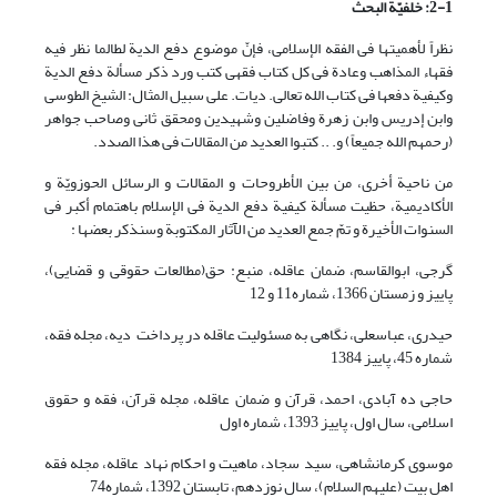
2-1: خلفیّة البحث
نظراً لأهمیتها فی الفقه الإسلامی، فإنّ موضوع دفع الدیة لطالما نظر فیه
فقهاء المذاهب وعادة فی کل کتاب فقهی کتب ورد ذکر مسألة دفع الدیة
وکیفیة دفعها فی کتاب الله تعالى. دیات. على سبیل المثال: الشیخ الطوسی
وابن إدریس وابن زهرة وفاضلین وشهیدین ومحقق ثانی وصاحب جواهر
(رحمهم الله جمیعاً) و. .. کتبوا العدید من المقالات فی هذا الصدد.
من ناحیة أخرى، من بین الأطروحات و المقالات و الرسائل الحوزویّة و
الأکادیمیة، حظیت مسألة کیفیة دفع الدیة فی الإسلام باهتمام أکبر فی
السنوات الأخیرة و تمّ جمع العدید من الآثار المکتوبة وسنذکر بعضها :
گرجی، ابوالقاسم، ضمان عاقله، منبع: حق(مطالعات حقوقی و قضایی)،
پاییز و زمستان 1366، شماره11 و 12
حیدری، عباسعلی، نگاهی به مسئولیت عاقله در پرداخت دیه، مجله فقه،
شماره 45، پاییز 1384
حاجی ده آبادی، احمد، قرآن و ضمان عاقله، مجله قرآن، فقه و حقوق
اسلامی، سال اول، پاییز 1393، شماره اول
موسوی کرمانشاهی، سید سجاد، ماهیت و احکام نهاد عاقله، مجله فقه
اهل بیت (علیهم السلام)، سال نوزدهم، تابستان 1392، شماره74