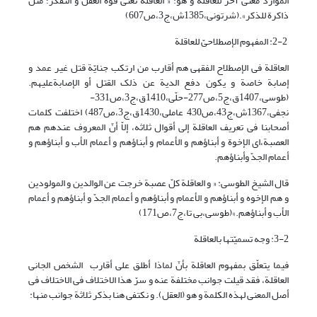
الموارد معنى آخر للعاقلة و هو: « العاقلة تعنی قوة العقل و التفکر؛ مثل
ذاکرة للذکر».(شرتونی،1385ش،ج3،ص607)
2-2: المفهوم الإصطلاحیّ للعاقلة
العاقلة فی الإصطلاح الفقهی هم أقارب من ارتکب جنایّة قتل غیر عمد و
إصابة خاصة و یکون دفع الدیة عن ذلک القتل أو الإصابةعلیهم.
(طوسی،1407ق،ج5،ص277-حلّی،1410ق،ج3،ص331-
نجفی،1367ش،ج43،ص430 عاملی،1430ق،ج3،ص487) اختلفت کلمات
أصحابنا فی تعریف العاقلة إلى أقوال ثلاثه، إلاّ أنّ المعروف عندهم هم
العصبة،‌ای الإخوة و أبناؤهم و الأعمام و أبناؤهم و أعمام الأب و أبناؤهم و
أعمام الجدّ وأبناؤهم.
قال الشیخ الطوسی: « و العاقلة کلّ عصبة خرجت عن الوالدین و المولودین
و هم الإخوه و أبناؤهم و الأعمام و أبناؤهم و أعمام الجدّ و أبناؤهم و أعمام
الأب و أبناؤهم.»(طوسی،بی تا،ج7،ص171)
3-2: وجه تسمیّتها بالعاقلة
فیما یتعلّق بمفهوم العاقلة بأنّ لماذا أطلق علی أقارب الشخص الجانی
العاقلة، فقد قیلت جوانب مختلفة عنه و سرّ هذا الاختلاف فی الاختلاف فی
أصل المعنى لهذه الکلمة و هو (العقل). و نکتفی هنا بذکر ثلاثة جوانب منها: