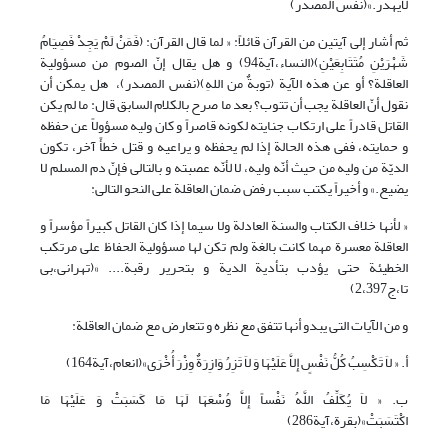
لایهدر.»(نفس المصدر)
ثم أشار إلى آیتین من القرآن قائلاً: « لما قال القرآن: (فَمَنْ لَمْ یَجِدْ فَصِیَامُ
شَهْرَیْنِ مُتَتَابِعَیْنِ)(النساء،آیة94) و هل یقال إنّ الصوم من مسؤولیة
العاقلة؟ أو عن هذه الآیة (توبةٌ من اللهِ)(نفس المصدر)، هل یمکن أن
نقول أنّ العاقلة یجب أن تتوب؟ بعد ما صرح بالکلام السابق قال: ما لم یکن
القاتل قادراً على ارتکاب جنایته لکونه قاصراً و کان ولیه مسؤولاً عن حفظه
و حمایته، ففی هذه الحالة إذا لم یحفظه و یراعیه و قتل خطأً آخر، تکون
الدیّة من ولیه من حیث أنّه ولیه، لا لأنّه عصبته و بالتالی فإنّ دم المسلم لا
یضیع.» و أخیراً یکتب سبب رفض ضمان العاقلة على النحو التالی:
« لأنها خلاف الکتاب والسنة العادلة ولا سیما إذا کان القاتل کبیراً مؤسراً و
العاقلة معسرة مهما کانت بالغة ولم تکن لها مسؤولیة الحفاظ على مرتکب
الخطیئة حتى یؤدب بتأدیة الدیة و بتحریر رقبة.... »(تهرانی،بی
تا،ج2،397)
و من الآیات التی یبدو أنها تتفق مع نظره و تتعارض مع ضمان العاقلة:
أ. « لاَ تَکْسِبُ کُلُّ نَفْسٍ إِلاَّ عَلَیْهَا وَ لاَ تَزِرُ وَازِرَةٌ وِزْرَ أُخْرَى»(انعام،آیة164)
ب. « لاَ یُکَلِّفُ اللَّهُ نَفْساً إِلاَّ وُسْعَهَا لَهَا مَا کَسَبَتْ وَ عَلَیْهَا مَا
اکْتَسَبَتْ»(بقرة،آیة286)