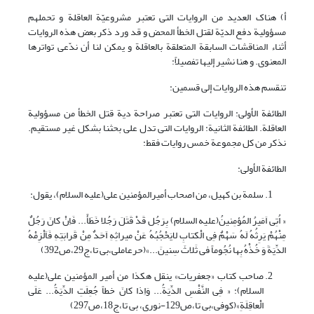
أ) هناک العدید من الروایات التی تعتبر مشروعیّة العاقلة و تحملهم
مسؤولیة دفع الدیّة لقتل الخطأ المحض و قد ورد ذکر بعض هذه الروایات
أثناء المناقشات السابقة المتعلقة بالعاقلة و یمکن لنا أن ندّعی تواترها
المعنوی. و هنا نشیر إلیها تفصیلاً:
تنقسم هذه الروایات إلى قسمین:
الطائفة الأولی: الروایات التی تعتبر صراحة دیة قتل الخطأ من مسؤولیة
العاقلة. الطائفة الثانیة: الروایات التی تدل على بحثنا بشکل غیر مستقیم.
نذکر من کل مجموعة خمس روایات فقط:
الطائفة الأولی:
سلمة بن کهیل، من اصحاب أمیرالمؤمنین على(علیه السلام)، یقول:
« اُتِى اَمَیرُ المُؤمِنینُ(علیه السلام) بِرَجُل قَدْ قَتَلَ رَجُلا خَطَأً... فَاِنْ کانَ رَجُلٌ
مِنْهُمْ یَرِثُهُ لَهُ سَهْمٌ فِى الْکتابِ لایَحْجُبُهُ عَنْ میراثِهِ اَحَدٌ مِنْ قَرابَتِهِ فَاَلْزِمْهُ
الدِّیَةَ وَ خُذْهُ بِها نُجُوماً فى ثَلاثَ سِنینَ...»(حرعاملی،بی تا،ج29،ص392)
صاحب کتاب «جعفریات» ینقل هکذا من أمیر المؤمنین على(علیه
السلام): « فِى النَّفْسِ الدِّیَةُ... وَاِذا کانَ خطاً جُعِلَتِ الدِّیَةُ... عَلَى
الْعاقِلَةِ»(کوفی،بی تا،ص129-نوری، بی تا،ج18،ص297)