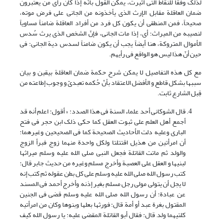
لذلک وفقاً للنقاط التی أثیرت، یمکن القول بأنّه إذا کان رأی من یعتبرون
ضمان العاقلة مقابل الإرث الذی یأخذونه من الجانی علی فرض موته،
صحیحاً، فمن المنطقی أن یکون کل فرد من أفراد العاقلة ضامناً مساویاً
لنصیبه من المیراث؛ أی، إذا مات الجانی، فإنّ الشخص الذی یرث سُدس
الأموال المتروکة، هنا أیضاً یجب أن یکون ضامناً لسدس دیة الجانی؛ فی
حین أنّ هذا لیس هو الواقع فی رأیهم.
مع کل هذه التفاصیل لا یمکن شرح حکمة ضمان العاقلة بیقین و بیان
سببها بشکل قاطع و الأفضل الاعتقاد بأنّ حُکمه تعبدىّ و وجوب إطاعته من
قِبل الشارع ثابت.
قال الشوکانی أحد علماء السنة فی هذا الصدد: « أقول: اعلم أنه قد
أجمع أهل العلم على ثبوت العقل کما حکى ذلک ابن حجر فی فتح
الباری وعلیه دلت الأحادیث الصحیحة کما فی الصحیحین وغیرهما:
أن امرأتین من هذیل اقتتلتا ولکل واحدة منهما زوج فبرأ الزوج
والولد ثم ماتت القاتلة فجعل النبی صلى الله علیه وسلم میراثها
لبنیها و العقل على العصبة, وأخرج مسلم وغیره من حدیث جابر قال:
کتب رسول الله صلى الله علیه وسلم على کل بطن عقوله ثم کتب إنه
لا یجل أن یتولى مولى رجل مسلم بغیر إذنه, وأخرج أحمد فی المسند
عن عبادة: أن رسول الله صلى الله علیه وسلم قضى فی الجنین
المقتول بغرة عبد أو أمة, قال: فورثها بعلها وبنوها وکان من امرأتیه
کلتیهما ولد, قال: فقال أبو القاتلة المقضی علیه: یا رسول الله کیف