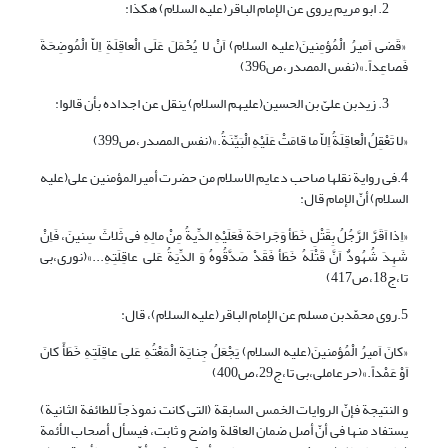
ابو مریم یروی عن الإمام الباقر(علیه السلام) هکذا:
«قَضى اَمیرُ الْمُؤمِنینَ(علیه السلام) اَنْ لا یُحْمَلَ عَلَى الْعاقِلَةِ اِلاّ الْمُوضِحَةَ
فَصاعِداً.»(نفس المصدر،ص396)
زیدبن علىّ بن الحسین(علیهم السلام) ینقل عن اجداده بأن قالوا:
«لا تَعْقِلُ الْعاقِلَةُ اِلاّ ما قامَتْ عَلَیْهِ الْبَیِّنَةُ.»(نفس المصدر،ص399)
4.فی روایة نقلها صاحب دعایم الاسلام من حضرت أمیرالمؤمنین علی(علیه
السلام) أنّ الإمام قال:
«اِذا اَقَرَّ الرَّجُلُ بِقَتْلِ خَطَأ وَجَراحَة فَعَلَیْهِ الدِّیةُ مِنْ مالِهِ فى ثَلاثَ سِنینَ، فَاِنْ
شَهِدَ شُهُودٌ اَنَّ قَتْلَهُ خَطَأ فَقَدْ صَدَّقُوهُ وَ الدِّیَةُ عَلى عاقِلَتِهِ...»(نوری،بی
تا،ج18،ص417)
5.روی محمّدبن مسلم عن الإمام الباقر(علیه السلام)، قال:
«کانَ اَمیرُ الْمُؤمنینَ(علیه السلام) یَجْعَلُ جِنایَة الْمَعْتُهِ عَلى عاقِلَتِهِ خَطَأً کانَ
اَوْ عَمْداً.»(حرعاملی،بی تا،ج29،ص400)
و النتیجة فإنّ الروایات الخمس السابقة (التی کانت نموذجاً للطائفة الثانیة)
یستفاد منها فی أنّ أصل ضمان العاقلة واضح و ثابت، فیسأل أصحاب الأئمة