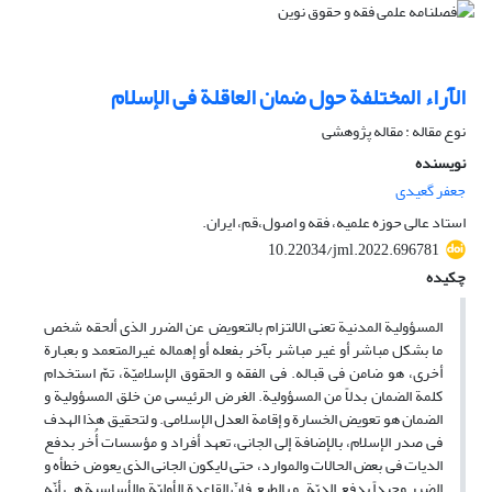
الآراء المختلفة حول ضمان العاقلة فی الإسلام
نوع مقاله : مقاله پژوهشی
نویسنده
جعفر گعیدی
استاد عالی حوزه علمیه، فقه و اصول،قم، ایران.
10.22034/jml.2022.696781
چکیده
المسؤولیة المدنیة تعنی الالتزام بالتعویض عن الضرر الذی ألحقه شخص
ما بشکل مباشر أو غیر مباشر بآخر بفعله أو إهماله غیرالمتعمد و بعبارة
أخرى، هو ضامن فی قباله. فی الفقه و الحقوق الإسلامیّة، تمّ استخدام
کلمة الضمان بدلاً من المسؤولیة. الغرض الرئیسی من خلق المسؤولیة و
الضمان هو تعویض الخسارة و إقامة العدل الإسلامی. و لتحقیق هذا الهدف
فی صدر الإسلام، بالإضافة إلى الجانی، تعهد أفراد و مؤسسات أُخر بدفع
الدیات فی بعض الحالات والموارد، حتى لایکون الجانی الذی یعوض خطأه و
الضرر وحیداً بدفع الدیّة. و بالطبع فإنّ القاعدة الأولیّة والأساسیة هی أنّه