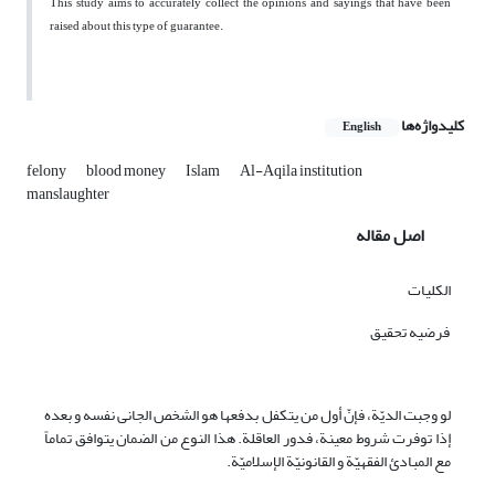
This study aims to accurately collect the opinions and sayings that have been
raised about this type of guarantee.
کلیدواژه‌ها
English
felony
blood money
Islam
Al-Aqila institution
manslaughter
اصل مقاله
الکلیات
فرضیه تحقیق
لو وجبت الدیّة، فإنّ أول من یتکفل بدفعها هو الشخص الجانی نفسه و بعده
إذا توفرت شروط معینة، فدور العاقلة. هذا النوع من الضمان یتوافق تماماً
مع المبادئ الفقهیّة و القانونیّة الإسلامیّة.