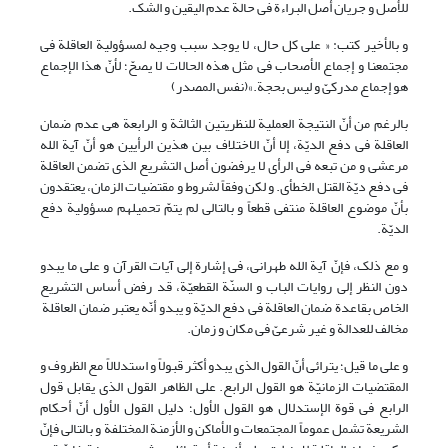
للأصل و جریان أصل البراءة فی حالة عدم الیقین و الشک.
و بالأخیر کتب: « على کل حال، لا یوجد سبب وجیه لمسؤولیة العاقلة فی
مجتمعنا و إجماع الأصحاب فی مثل هذه الحالات لا یصحّ؛ لأنّ هذا الإجماع
هو إجماع مدرکیّ و لیس بحجة.»(نفس المصدر)
بالرغم من أنّ النتیجة العملیة للنظریتین الثالثة و الرابعة هی عدم ضمان
العاقلة فی دفع الدیّة، إلا أنّ الاختلاف بین هذین الرأیین هو أنّ آیة الله
مرعشی و من تبعه فی الرأی لا یرفضون أصل التشریع الذی تضمن العاقلة
فی دفع دیّة القتل الخطأی. و لکن وفقاً لشروط و مقتضیات الزمان، یعتقدون
بأنّ موضوع العاقلة منتفی قطعاً و بالتالی لم یتمّ تحمیلهم مسؤولیة دفع
الدیّة.
و مع ذلک، فإنّ آیة الله طهرانی، فی إشارة إلى آیات القرآن و على ما یبدو
دون النظر إلى روایات الباب و السنّة القطعیّة، قد رفض أساس التشریع
الخاص بقاعدة ضمان العاقلة فی دفع الدیّة و یبدو أنّه یعتبر ضمان العاقلة
مخالف للعدالة و غیر شرعیّ فی مکان و زمان.
و على ما قیل؛ یترائی أنّ القول الذی یبدو أکثر قبولاً و استدلالاً مع الظروف و
المقتضیات الزمانیّة هو القول الرابع. علی الظاهر القول الذی یقابل قول
الرابع فی قوة الإستدلال هو القول الأول؛ دلیل القول الأول أنّ أحکام
الشریعة تشمل عموماً المجتمعات و الأماکن و الأزمنة المختلفة و بالتالی فإنّ