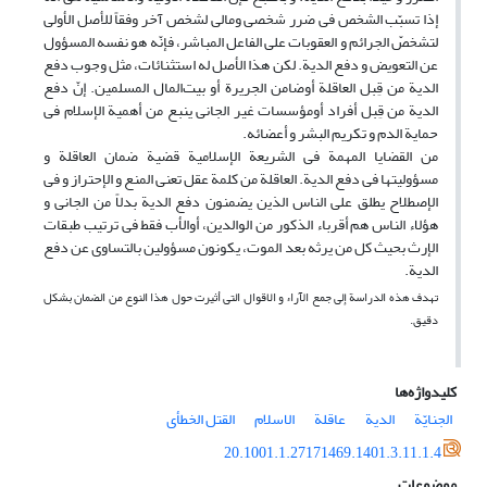
إذا تسبّب الشخص فی ضرر شخصی ومالی لشخص آخر وفقاً للأصل الأولی
لتشخصّ الجرائم و العقوبات علی الفاعل المباشر، فإنّه هو نفسه المسؤول
عن التعویض و دفع الدیة. لکن هذا الأصل له استثنائات، مثل وجوب دفع
الدیة من قِبل العاقلة أوضامن الجریرة أو بیت‌المال المسلمین. إنّ دفع
الدیة من قِبل أفراد أومؤسسات غیر الجانی ینبع من أهمیة الإسلام فی
حمایة الدم و تکریم البشر و أعضائه.
من القضایا المهمة فی الشریعة الإسلامیة قضیة ضمان العاقلة و
مسؤولیتها فی دفع الدیة. العاقلة من کلمة عقل تعنی المنع و الإحتراز و فی
الإصطلاح یطلق على الناس الذین یضمنون دفع الدیة بدلاً من الجانی و
هؤلاء الناس هم أقرباء الذکور من الوالدین، أوالأب فقط فی ترتیب طبقات
الإرث بحیث کل من یرثه بعد الموت، یکونون مسؤولین بالتساوی عن دفع
الدیة.
تهدف هذه الدراسة إلى جمع الآراء و الاقوال التی أثیرت حول هذا النوع من الضمان بشکل
دقیق.
کلیدواژه‌ها
الجنایّة
الدیة
عاقلة
الاسلام
القتل الخطأی
20.1001.1.27171469.1401.3.11.1.4
موضوعات