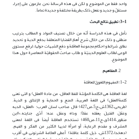
واحد فقط من الموضوع و لکن فی هذه الرسالة نحن عازمون على إجراء
مستقلّ و جدید و نفعل ذلک بطریقة مختلفة و جدیدة تماماً.
3-1: تطبیق نتائج البحث
نأمل فی هذه الدراسة أنّه من خلال تصنیف المواد و المطالب بترتیب
منطقی و ذلک من خلال شرح أهمّ القضایا المتعلقة بدفع الدیة و تحدید
نطاق شرائط و احکام مجموعة العاقلة و دفع الشبهات حولها، لرفع مستوى
الوعی لطلاب العلوم الدینیّة و طلاب مباحث الحقوقیّة المعاصرة حول هذا
الموضوع.
المفاهیم
1-2: المفهوم اللغویّ للعاقلة
لغة العاقلة هی الکلمة المؤنثة للفظ العاقل، من مادة (العقل) و التی تعنی
کلمة(العقل) فی اللغة العربیة، المنع و الحمایة و الإغلاق و الدیة.
(طریحی،1362ش،ج5،ص427) قال صاحب لسان العرب: «العقل» الدیه
وعَقَلَ القتیلَ یعقله عقلاً: وداه وعقل عنه: أدّى جنایته.»(ابن
منظور،1414ق،ج11،ص460) تستخدم العاقلة أیضاً فی اللغة لمعنی
المشرف و مقدم الرعایة، أو امرأة لدیها الکثیر من الفکر و الفهم.
(دهخدا،1372ش، ذیل کلمة عاقلة) أعطى العلامة الشرتونی فی أقرب