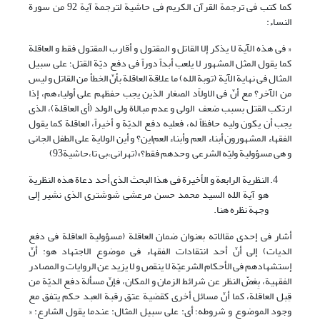
کما کتب فی ترجمة القرآن الکریم فی حاشیة لترجمة آیة 92 من سورة
النساء:
« فی هذه الآیة لا یذکر إلا القاتل و المقتول و أقارب المقتول فقط و العاقلة
کما یقول المثل المشهور لا یلعب أبداً دوراً فی دفع دیّة القتل؛ على سبیل
المثال فی نهایة الآیة (توبة الله) ما علاقة العاقلة بأنّ الخطأ من القاتل و لیس
من الآخر؟ مع أنّ فی الاولاًد الصغار الذین یجب حفظهم على أولیاءهم، إذا
ارتکب القتل بسبب ضعف الولی و عدم مبالاة ولی الولد (أی العاقلة)، الذی
یجب أن یکون ولیه حافظاً له، فعلیه دفع الدیّة و أخیراً، العاقلة کما یقول
الفقهاء المشهورون أبناء العم وأبناء العم‌این؟ و أین الولایة على الطفل الجانی
و هی مسؤولیة ولیّه الشرعی وحدهم فقط؟»(تهرانی،بی تا،حاشیة93)
النظریة الرابعة و الأخیرة فی هذا البحث الذی أحد دعاة هذه النظریة
هو آیة الله السید محمد حسن مرعشی شوشتری الذی نشیر إلى
وجهة نظره هنا.
أشار فی إحدى مقالاته بعنوان ضمان العاقلة (مسؤولیة العاقلة فی دفع
الدیات) إلى أنّ أحد انتقادات الفقهاء فی موضوع الاجتهاد هو: أنّ
إستشهادهم فی الأحکام الشرعیّة لا ینقص و لا یزید عن الروایات و المصادر
الفقهیة، بِغضّ النظر عن شرائط الزمان و المکان، فإنّ مسألة دفع الدیّة من
قِبل العاقلة، کما أنّ مسائل أخرى کقضیة عتق رقبة العبد حکم یتفق مع
وجود الموضوع و شروطه؛ أی: على سبیل المثال: عندما یقول الشارع: «