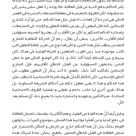
للإسلام، قد یکون الحکم قابلاً للتنفیذ و مرغوباً. لهذا السبب نرى أنّه عندما
یأمر الحاکم بدفع الدیة من قِبَل العاقلة، فلا یوجد ردّ فعل سلبی یشیر إلى
عدم قبوله؛ لکن الظروف المعیشیة فی معظم المجتمعات البشریة فی العصر
الحالی هی لدرجة أنّ العادات لا تقبل مثل هذا الحکم، حتى لو أراد الشارع
الإسلامیّ، کما قال البعض، أن یفرض ثقافة التعاون و الإتحاد فی المجتمعات
بإصداره الحکم المذکور و لکل من الأقارب أن یعتبروا أنفسهم مسؤولین
أمام الأقارب الآخرین؛ ینبغی أن یقال، رغم أنّ الحرکة الثقافیة للشارع
المقدس یتطلب مثل هذا الشیء و لکن هنا نوع من تعزیز ثقافة التعاون التی
کانت موجودة منذ زمن العرب الجاهلین و الحیاة القبلیة فی هناک کان
بینهم و بین الإسلام أیضاً أکدّ ذلک و إذا کان الوضع الحالی هو ما جعل
الناس یتحملون المسؤولیة عن القتل الخطأی لأقاربهم، فإنّ الشارع
الإسلامیّ بالتأکید أکدّ ذلک. بالطبع، لا أحد ینکر أنّ التعاون مطلوب فی
أخلاق الإجتماعی؛ لکن الکلام کلّه أنّ ظروف الحیاة الاجتماعیة لا تتطلب مثل
هذا الحکم و هذا لا یعنی تعطیل حکم من أحکام الشریعة السماویة، بل
هناک طرق أخرى لها جانب داعم و تعاونی و تفضلها الظروف الاجتماعیة
السائدة، منها التأمین و تقویته و انتشاره بحیث لا یضیع دماء أیّ مسلم بعد
الآن.
و قیل أیضا أنّ هذه الفئة من الفقهاء و هم الأکثریة، بفلسفات لضمان العاقلة
فی دفع الدیّة و من أهمّها مواجهة هذا الضمان بموضوع المیراث، یحاولون
القیام بذلک بیان أنّ هذا الحکم خارج عن الزمان و المکان للاستمرار فی
ضمان العاقلة فی القتل الخطأی المحض. بالطبع، یمکن عادة انتهاک هذه