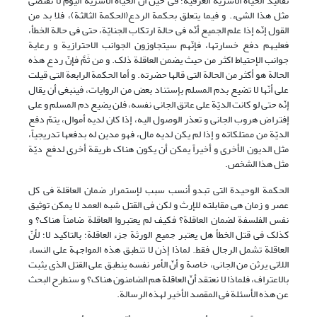
تقالید الحیاة الأسریة العرفیّة؛ فی حین أنّ الحیاة الأسریة الیوم لا تقتضی
مثل هذا الشیء. و فیما یتعلق بحکمة الردع(الحکمة الثالثة)، فلا بد من
القول إنّه إذا علم الجمیع أنّه فی حالة ارتکاب الجنایّة، حتى فی حالة الخطأ،
فعلیهم دفع خسارتها، فإنّهم سیتجاوزون الجوانب الاحترازیة و رعایة
جوانب الإحتیاط اکثر من حیث یضمن العاقلة ذلک. و من ثَمَّ فإنّ ردع هذه
الحالة هو أکثر من الحالة التی قالها حضرته. و أما الحکمة الرابعة التی قیلت
على أنّها لا تضیع بدم المسلم بإستناد بعض من الروایات، فینبغی أن یقال
إنّه حتى لو کانت الدیّة علی عاتق الجانی نفسه، فلن یضیع دم المسلم و على
إفتراض هروب الجانی و تعذر الوصول الیه، إذا کان لدیه أموال، یتمّ دفع
الدیّة من ممتلکاته و إذا لم یکن لدیه مال، فهو مدین له بدفعها تدریجیاً،
مثل الدیون الأخرى و أخیراً یمکن أن یکون هناک طریقة أخرى لدفع دیّة
مثل هذا الشخص.
الحکمة الوحیدة التی تبدو أنسب سبب لإستمرار ضمان العاقلة فی کل
عصر و زمان هی مقابلته للإرث و لکن فی القتل شبه العمد لا یمکن توثیق
نفس الفلسفة لضمان العاقلة؟ فکیف لم یعتبروا العاقلة ضامناً هناک؟ و
کذلک فی قتل الخطأ هل یعتبر جمیع الورثة جزء العاقلة؛ بالتاکید لا؛ لأنّ
العاقلة تشمل الرجال فقط. لماذا إذن لا تنطبق هذه المواجهة على النساء
اللاتی یرثن من الجانی، خاصة و أنّ الأمر نفسه ینطبق على القتل الذی یثبت
بالاعتراف، فلماذا لا نعتقد أنّ العاقلة هم الضامنون هناک؟ و سنطرح البحث
عن هذه الأسئلة فی المقصد الأخیر لهذه الرسالة.