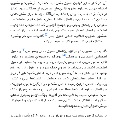
آن در کنار سایر قوانین حقوق بشری بسنده کرد. (پیشبرد و تشویق
احترام جهانی به حقوق بشر و آزادی‌های اساسی برای همگان، بدون تمایز
از حیث نژاد، جنسیت، زبان یا مذهب، ص35). دولت‌ها برای نشان دادن
پایبندی خود به حقوق بین‌الملل، غالبا با اعطای حداقل حقوق به اقلیت‌ها،
تبعیض را از راه‌های پنهان‌تر و با وضع قوانینی که عملا موجب محدودیت
اقلیت‌ها و اعمال تبعیض غیرمستقیم می‌شد ادامه دادند. پس از تصویب
[2]
منشور، تصویب اعلامیه جهانی حقوق بشر
گامی‌اساسی در پیشبرد
حمایت از حقوق بشر به طور کلی محسوب می‌شد.
[3]
گام بعدی، تصویب دو میثاق بین‌المللی حقوق مدنی و سیاسی
و حقوق
[4]
اقتصادی، اجتماعی و فرهنگی
بود که به شیوه‌ای عملی‌تر به حقوق
اقلیت‌ها نیز می‌پرداخت و مواردی را صریحا یا تلویحا به حمایت از حقوق
اقلیت‌ها اختصاص می‌داد. با شروع جنگ سرد و در طول آن، به رغم
وجود حمایت‌های جسته گریخته و‌ایجاد برخی نهادهایی که به طور فرعی و
در کنار سایر فعالیت‌های خود به حمایت از اقلیت‌ها می‌پرداختند،
پیشرفت خاصی در‌این زمینه حاصل نشد و در درگیری‌های‌ایدئولوژیک
بین‌المللی، حقوق اقلیت‌ها عملا به فراموشی سپرده شده. پس از جنگ
سرد، تبعیض نسبت به اقلیت‌ها در آفریقا، یوگسلاوی و بسیاری مناطق
دیگر و نیز ارتقا کلی دانش بشری سببی شد برای‌اندیشیدن دوباره و ارتقا
بینش حقوقی جهان به مقوله اقلیت‌ها.
با شتاب گرفتن پیشرفت علم و فن‌آوری در دهه ۹۰ که تأثیر زیادی بر