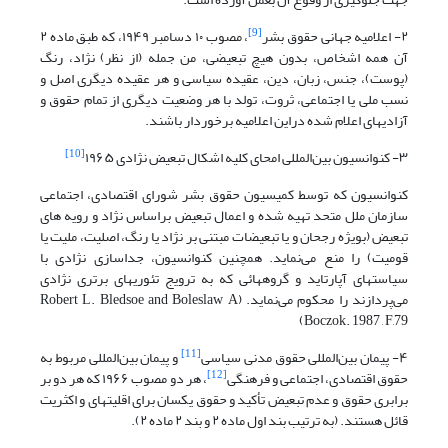
[9]
۲- اعلامیه جهانی حقوق بشر
، مصوب ۱۰ دسامبر ۱۹۴۹، که طبق ماده ۲
آن همه اشخاص، بدون هیچ تبعیضی، من جمله (از نظر) نژاد، رنگ
(پوست)، جنس، زبان، دین، عقیده سیاسی و هر عقیده دیگری اصل و
نسب ملی یا اجتماعی، ثروت، تولد با هر وضعیت دیگری از تمام حقوق و
آزادیهای اعلام شده در‌این اعلامیه برخوردار باشند.
[10]
٣- کنوانسیون بین‌المللی امحای کلیه اشکال تبعیض نژادی ۱۹۶۵
کنوانسیون که توسط کمیسیون حقوق بشر شورای اقتصادی، اجتماعی
سازمان ملل متحد تهیه شده و اعمال تبعیض براساس نژاد و رویه های
تبعیض (بویژه رجحان و یا تبعیضات مبتنی بر نژاد یا رنگ، اصلیت، ملیت یا
قومیت) را منع می‌نماید. همچنین کنوانسیون، جداسازی نژادی با
سیاستهای آپارتاید و گروههائی که به ترویج تئوریهای برتری نژادی
می‌پردازند را محکوم می‌نماید. (Robert L. Bledsoe and Boleslaw A
Boczok. 1987 , F,79)
[11]
۴- پیمان بین‌المللی حقوق مدنی سیاسی
و پیمان بین‌المللی مربوط به
[12]
حقوق اقتصادی، اجتماعی و فرهنگی
، هر دو مصوب ۱۹۶۶ که هر دو بر
برابری حقوق و عدم تبعیض تأکید و حقوق یکسان برای اقلیتهای و اکثریت
قائل هستند. (به ترتیب بند اول ماده ۲ و بند ۲ ماده ۲).