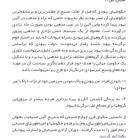
حکومتهای یهودی که قبل از بعثت مسیح از مقتدرترین و پرسابقه‌ترین
حکومتهای آن عصر بودند نظر به پیوند خاصی که نژاد و مذهب در آئین
یهود پیدا کرده و‌این آئین را در عین مذهبی بودن بصورت حاد نژادی
درآورده است معمولاً از یک سیستم خشن نژادی و مذهبی پیروی
می‌کردند و یا گروههای غیریهودی بمنزله حیوانات که باید در اختیار قوم
برگزیده یهود باشند رفتار می‌نمودند. دولت یهودی که براساس
برگزیدگی ملت یهود پی ریزی می‌شد و به همین دلیل نمی‌توانست تئوری
دولت متشکل از گروه‌های مختلف نژادی و مذهبی را بپذیرد و یا تشکیل
یک حکومت جهانی را هدف خود قرار دهد ناگزیر سیاست آن در مورد
توده‌های وسیع غیریهودی جز یکی از دو طرح زیر نمی‌توانست باشد.
١ - نابودی افراد غیریهودی و پاک نمودن سرزمین خود از نژاد تا پاک (غیر
یهودی)
۲- به بردگی کشیدن آنان و بهره برداری هرچه بیشتر از نیروی‌این
گروهها برای مصالح ملت برگزیده یهود.
از نخستین سالهای قرن چهارم مسیحی که بتدریج آئین مسیحیت بعنوان
دین رسمی‌امپراطوریهای روم پذیرفته و حکومتها و امپراطوریهای مسیحی
زمام امور را بدست گرفتند، دوران آزادی مسیحیان و اسارت یهودیان
یکجا آغاز گردید.