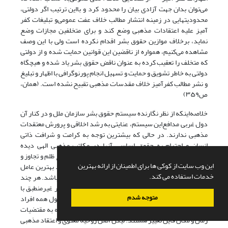
می‌توان بدان جهت آزادی بیان را محدود کرد و با‌این ترتیب اگر دولتی،
محدودیتهایی در زمینه انتشار مطالب خلاف عفت عمومی‌و تبلیغات کفر
آمیز علیه اعتقادات مذهبی وضع کند و برای متخلفین مجازات وضع
نماید، برخلاف موازین حقوق بشر اقدام نکرده است ولی با ‌این وصف
مشاهده می‌کنیم، همواره از ناقضین ‌این قوانین حمایت شده و از دولتی
که متخلف را تعقیب کرده به عنوان ناقض حقوق بشر یاد شده و هیچگاه
دولتی به خاطر تشویق و حمایت و تسهیل انجام پورنوگرافی با اظهار و تبلیغ
و نشر مطالب کفرآمیز خلاف مقدسات مذهبی تقبیح نشده است. (همان،
ص۳۵۹)
خلاصه‌اینکه از نظر نگارنده سیستم حقوق بشر سازمان ملل و در کنار آن
دول غربی مدافع‌این سیستم، عنایتی به رشد اخلاقی و پرورش معتقدات
مذهبی ندارند. در حالی که بیشترین توجه به کرامت و شرافت ذاتی
انسان و احترام به حقوق اساسی آنها در مکاتب مذهبی الهی دیده
می‌شود و عمده دستورالعمل های مذهبی نیز در جهت رفع ظلم و تجاوز و
این وب سایت از کوکی ها برای اطمینان از ارائه بهترین
تعدی به حقوق انسانی دیگران می‌باشد و‌این خود می‌تواند بهترین عامل
خدمات استفاده می کند.
برای ترویج و تقویت رعایت حقوق بشر به معنای واقعی آن باشد. هر چند
برخی از مقررات و احکام اجتماعی بعضی از مذاهب، به نظر غیرمنطبق با
متوجه شدم
اصول حقوق بشر و آزادی‌های اساسی انسان و تساوی معقول همه افراد
می‌آید ولی آن مقررات قابل بررسی و تبیین و احیانا با توجه به مقتضیات
زمان و مکان قایل تغییر هستند. لیکن اصل روحیه معنوی و اعتقاد مذهبی