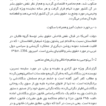
منکوب شد، هم محاصره اقتصادی گردید و هم از نظر نقض حقوق بشر
در آن کشور مورد اتهام قرار گرفت و هر ساله نماینده ویژه گزارش
وخیمی‌در مورد وضع بد حقوق بشر در آن کشور ارائه می‌دهد و قطعنامه
علیه آن صادر می‌گردد.
د- برخورد حمایت آمیز و همراه با سکوت
دولت آمریکا در قبال نقض فاحش حقوق بشر توسط گروه طالبان در
افغانستان نسبت به اقدام غیر پشتون بویژه شیعیان افغانستان - که در
اقلیت هستند نمونه روشن دیگری از عملکرد گزینشی و سیاسی دول
غربی در مورد حقوق بشر و اقلیتهای بشری است. (مهرپور، 1394، ۳۵۷)
5-2 بی‌توجهی به مفاهیم اخلاقی و ارزش‌های مذهبی
گزارشگر ویژه حق آزادی و عقیده و بیان، در مورد سلیمه نسرین،
نویسنده زن بنگلادشی که به قرآن کریم و مقدسات اسلامی‌توهین کرده
و مطالب کفر آمیز گفته است و خشم مردم مسلمان بنگلادشی را
برانگیخته است، نه تنها از فتوای صادره علیه وی از سوی یک روحانی
بنگلادشی اظهار نگرانی کرده، بلکه نگرانی عمیق خود را از صدور دستور
بازداشت وی به حکم یک دادگاه براساس قانون جزای بنگلادش (ماده
«الف» ۲۹۵ قانون جزا) و اعلام محاکمه وی طبق مقررات قانون، اعلام
نموده است. یعنی درست در آنجا که دولتی، مطابق مقررات قانونی و در