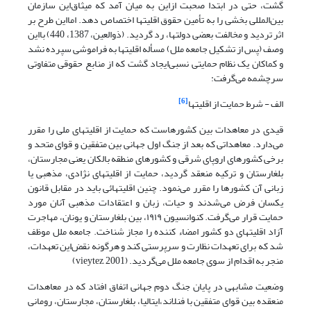
گشت، حتی در ابتدا صحبت از‌این به میان آمد که میثاق‌این سازمان
بین‌المللی بخشی را به تأمین حقوق اقلیتها اختصاص دهد. اما‌این طرح بر
اثر تردید و مخالفت بعضی دولتها، رد گردید. (ذوالعین، 1387، 440) با‌این
وصف (پس از تشکیل جامعه ملل) مسأله اقلیتها به فراموشی سپرده نشد
و کماکان یک نظام حمایتی نسبی‌ایجاد گشت که از منابع حقوقی متفاوتی
سرچشمه می‌گرفت:
[6]
الف - شرط حمایت از اقلیتها
قیدی در معاهدات بین کشورهاست که حمایت از اقلیتهای ملی را مقرر
می‌دارد. معاهداتی که بعد از جنگ اول جهانی بین متفقین و قوای متحد و
برخی کشورهای اروپای شرقی و کشورهای منطقه بالکان یعنی مجارستان،
بلغارستان و ترکیه منعقد گردید، حمایت از اقلیتهای نژادی، مذهبی یا
زبانی آن کشورها را مقرر می‌نمود. چنین اقلیتهائی باید در مقابل قانون
یکسان فرض می‌شدند و حیات، زبان و اعتقادات مذهبی آنان مورد
حمایت قرار می‌گرفت. کنوانسیون ۱۹۱۹، بین بلغارستان و یونان، مهاجرت
آزاد اقلیتهای دو کشور امضاء کننده را مجاز شناخت. جامعه ملل موظف
شد که برای تعهدات نظارت و سرپرستی کند و هرگونه نقض‌این تعهدات،
منجر به اقدام از سوی جامعه ملل می‌گردید. (vieytez, 2001)
وضعیت مشابهی در پایان جنگ دوم جهانی اتفاق افتاد که در معاهدات
منعقده بین قوای متفقین با فنلاند،‌ایتالیا، بلغارستان، مجارستان، رومانی