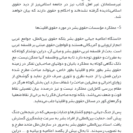
غیرمسلمانان غیر اهل کتاب نیز در جامعه اسلامی‌نیز از دید حقوق
اسلامی‌نادیده گرفته نشده‌اند و احکام و حقوق دارند که بیان خواهد
شد.
5- عملکرد مؤسسات حقوق بشر در مورد حقوق اقلیت‌ها
خاستگاه اعلامیه جهانی حقوق بشر بلکه حقوق بین‌الملل، جوامع غربی
اعم از اروپایی و آمریکائی هستند و قوام‌این حقوق مبتنی بر فلسفه غربی
است. بحث از فلسفه غربی حقوق بشر و مبانی آن، در‌این نوشتار کوتاه که
به مقررات و حقوق توجه دارد تا به مبانی و فلسفه آنها ممکن نیست، مع
ذلک نگاهی کوتاه به عملکرد بانیان و دولتهای صاحب‌این تفکر در زمینه
حقوق بشر بطور عام و اقلیتها بطور خاص، می‌تواند مباحث مطرح شده
در‌این فصل را از جنبه نظری و تئوری صرف خارج نماید و گوشه‌ای از
زوایای اجرائی و عملی‌این مباحث را شفاف سازد.‌این بخش کوتاه هرگز در
مقام بررسی کامل‌این عملکرد نیست و نیز درصدد بیان تفصیلی نقاط
قوت و ضعف نمی‌باشد، بلکه توجه صاحبان فکر را به برخی از نقاط ضعفها
و گره‌های کور در مسائل حقوق بشر و اقلیتها جلب می‌نماید.
پس از جنگ جهانی دوم و کشتارها و جنایات وسیعی که در نتیجه‌این جنگ
پیش آمد، حمایت بین‌المللی از افراد بشر به سرعت چشمگیری گسترش
یافت. اسناد بین‌المللی حقوق بشر به مرور در سازمان ملل متحد مطرح و
به تصویب رسیدند. تا بحال بیش از یکصد اعلامیه و بیانیه و. .. در‌این