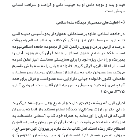
قید و بند و توجه دادن او به حیثیت ذاتی و کرامت و شرافت انسانی
خویش است.
4-3 اقلیت‌های مذهبی از دیدگاه فقه اسلامی
در جامعه اسلامی، علاوه بر مسلمانان، همواره از بدو تأسیس مدینه النبی
تا بحال، غیرمسلمانان نیز زندگی کرده‌اند و نظام اسلامی‌هیچوقت
درصدد از بین بردن و بیرون راندن آنان از مجموعه جامعه اسلامی‌نبوده
است، بلکه در منابع حقوق اسلام از جمله قرآن کریم وجود آنان را
پذیرفته و راه حل ویژه خود را برای همزیستی مسالمت آمیز اعلان نموده
است. از لحاظ نظری، قرآن کریم، خانواده جهانی را به سه بخش تقسیم
می‌کند، سه عضو‌این خانواده عبارتند از: مسلمانان، موحدان غیرمسلمان،
ملحدان. اکنون خانواده جهانی دارای‌این سه عضو است و قرآن برای همه
آنها پیامی‌ویژه دارد و حقوقی خاص برایشان قائل است. (جوادی آملی،
۱۳۷۵، ص۱۵۰)
ادیان الهی که ریشه توحیدی دارند و از منبع وحی سرچشمه می‌گیرند
دارای احترام و ارزش ویژه‌ای از دیدگاه اسلام هستند و از آنجا که پیامبران
الهی که آن ادیان را آورده‌اند به همراه خود کتاب آسمانی داشته‌اند به
اهل کتاب شناخته می‌شوند، در‌ایات قرآن کریم و زمان پیامبر اسلام‌این
اصطلاح بکار رفته است. اهل کتاب دلالت دارد بر پیروان آئین موسی (ع)،
پیروان عیسی مسیح (ع) (مسیحیان) و نیز زرتشتیان (مجوس) و