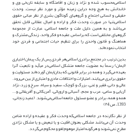
اسلامی‌محسوب شده و نژاد و زبان و اقامتگاه و سابقه تاریخی وی و
خاندانش به هیچ وجه در‌این زمینه مؤثر و مورد نظر نیست. وحدت
حقیقی و انسانی اجتماع و گروههای گوناگون بشری از نظر مبانی حقوق
اسلامی‌تنها در صورت وحدت فکر و اراده و امیال عقلانی قابل تحقق
می‌باشد و به همین دلیل ملت و جامعه اسلامی، عبارت از مجموعه
گروههای مختلفی است که براساس عقیده و فکر واحد، زندگی مشترک و
هماهنگ و قانون واحدی را برای تنظیم حیات اجتماعی و فردی خود
انتخاب نموده‌اند.
بدین ترتیب در مجتمع برادری اسلامی‌هر فردی پس از یک پیمان اختیاری
(ایمان) رسماً به عضویت جامعه متشکل اسلامی‌در میآید و تابعیت آنرا
بعهده می‌گیرد و همه در برابر قانونی که بدان‌ایمان آورده‌اند مسئولیت و
حقوق برابری می‌یابند، امتیازات و اختلافات مادی و اعتباری از بین می‌رود.
عالی و دانی، فقیر و غنی، بزرگ و کوچک، سفید و سیاه، سرخ و زرد، نژاد
آریایی و سامی، عرب و عجم، آسیائی و اروپائی، آمریکائی و آفریقائی و...
همه و همه، برادر و عضو مسئول جامعه اسلامی‌می‌شوند. (عمید زنجانی،
1393، ص ۲4)
از نظر نگارنده در جامعه اسلامی‌که وحدت فکر و عقیده و اراده ضامن
وحدت آن می‌باشد مشکلی بعنوان اقلیت و یا تبعیض و یا مشکل نژادی
مطرح نمی‌شوند و هرگونه امتیاز موهوم لغو و محکوم می‌گردد.