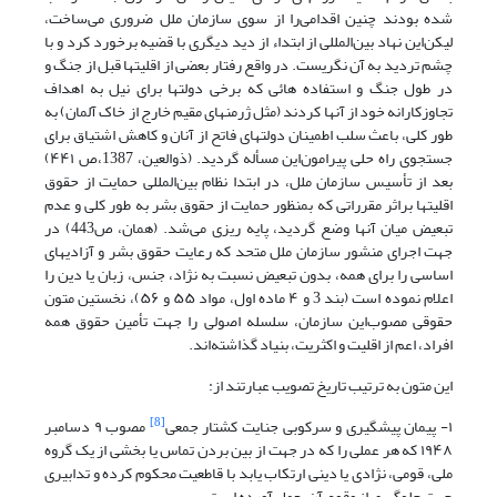
شده بودند چنین اقدامی‌را از سوی سازمان ملل ضروری می‌ساخت،
لیکن‌این نهاد بین‌المللی از ابتداء از دید دیگری با قضیه برخورد کرد و با
چشم تردید به آن نگریست. در واقع رفتار بعضی از اقلیتها قبل از جنگ و
در طول جنگ و استفاده هائی که برخی دولتها برای نیل به اهداف
تجاوزکارانه خود از آنها کردند (مثل ژرمنهای مقیم خارج از خاک آلمان) به
طور کلی، باعث سلب اطمینان دولتهای فاتح از آنان و کاهش اشتیاق برای
جستجوی راه حلی پیرامون‌این مسأله گردید. (ذوالعین، 1387،ص ۴۴۱)
بعد از تأسیس سازمان ملل، در ابتدا نظام بین‌المللی حمایت از حقوق
اقلیتها براثر مقرراتی که بمنظور حمایت از حقوق بشر به طور کلی و عدم
تبعیض میان آنها وضع گردید، پایه ریزی می‌شد. (همان، ص443) در
جهت اجرای منشور سازمان ملل متحد که رعایت حقوق بشر و آزادیهای
اساسی را برای همه، بدون تبعیض نسبت به نژاد، جنس، زبان یا دین را
اعلام نموده است (بند 3 و ۴ ماده اول، مواد ۵۵ و ۵۶)، نخستین متون
حقوقی مصوب‌این سازمان، سلسله اصولی را جهت تأمین حقوق همه
افراد، اعم از اقلیت و اکثریت، بنیاد گذاشته‌اند.
این متون به ترتیب تاریخ تصویب عبارتند از:
[8]
١- پیمان پیشگیری و سرکوبی جنایت کشتار جمعی
مصوب ۹ دسامبر
۱۹۴۸ که هر عملی را که در جهت از بین بردن تماس یا بخشی از یک گروه
ملی، قومی، نژادی یا دینی ارتکاب یابد با قاطعیت محکوم کرده و تدابیری
جهت جلوگیری از وقوع آن بعمل آورده است.