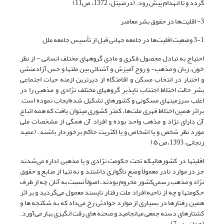
گردد و تا انهدام پیش رود. (درمنیتل، 1372، ص11)
3- اقلیت‌ها در حقوق بشر معاصر
3-1 وضعیت اقلیت‌ها در جامعه جهانی قبل از تأسیس جامعه ملل
احتیاج به تبادل محصول فکری و مادی گروههای مختلف انسانی - از نظر
خون، زبان و مذهب- و روح آمیزش و آشنائی بین ملتها و حس آزادمنشی
و اختبار در انتخاب مسکن و اقامتگاه از دیرترین ازمنه حیات اجتماعی
بشر حالت اختلاط اجتناب ناپذیر گروههای مختلف نژادی و مذهبی را در
اغلب سرزمینهای مسکونی و کشورهای تشکیل شده‌ایجاب نموده است.
براثر همین اختلاط قهری ملت‌ها، کمتر کشوری میتوان یافت که همه اتباع
آن دارای نژاد و مذهب واحد بوده و افراد آن همگی از مشخصات ملی
مورد نظر شخص و یا اشخاص و یا اکثریت حاکم برخوردار باشند. (عمید
زنجانی، 1393،ص ۵)
اقلیتها در کشورهائیکه تحت حکومت نژادی و یا مذهبی اداره می‌شدند
جز در موارد نادر معمولاً وضع ناگواری داشتند و نه تنها از منابع و حقوق
نژاد و مذهب رسمی‌کشور محروم بودند، اصولأ نسبت به آنان چه از طرف
حکومتها و چه از ناحیه افراد ملت رفتار ناپسند معمول می‌گردید و بر اثر
همین رفتارها در بسیاری از موارد حوادثی رخ می‌داد که به شکنجه ها و
کشتارهای دسته جمعی میانجامید و صحنه های رقت انگیزی ببار می‌آورد.
(همان، ص7)