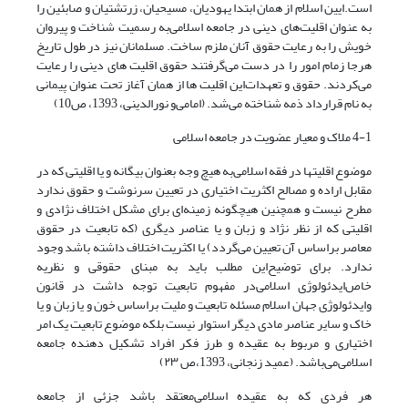
است.‌ایین اسلام از همان ابتدا یهودیان، مسیحیان، زرتشتیان و صابئین را
به عنوان اقلیت‌های دینی در جامعه اسلامی‌به رسمیت شناخت و پیروان
خویش را به رعایت حقوق آنان ملزم ساخت. مسلمانان نیز در طول تاریخ
هرجا زمام امور را در دست می‌گرفتند حقوق اقلیت های دینی را رعایت
می‌کردند. حقوق و تعهدات‌این اقلیت ها از همان آغاز تحت عنوان پیمانی
به نام قرارداد ذمه شناخته می‌شد. (امامی‌و نورالدینی، 1393، ص10)
4-1 ملاک و معیار عضویت در جامعه اسلامی
موضوع اقلیتها در فقه اسلامی‌به هیچ وجه بعنوان بیگانه و یا اقلیتی که در
مقابل اراده و مصالح اکثریت اختیاری در تعیین سرنوشت و حقوق ندارد
مطرح نیست و همچنین هیچگونه زمینه‌ای برای مشکل اختلاف نژادی و
اقلیتی که از نظر نژاد و زبان و یا عناصر دیگری (که تابعیت در حقوق
معاصر براساس آن تعیین می‌گردد) یا اکثریت اختلاف داشته باشد وجود
ندارد. برای توضیح‌این مطلب باید به مبنای حقوقی و نظریه
خاص‌ایدئولوژی اسلامی‌در مفهوم تابعیت توجه داشت در قانون
و‌ایدئولوژی جهان اسلام مسئله تابعیت و ملیت براساس خون و یا زبان و یا
خاک و سایر عناصر مادی دیگر استوار نیست بلکه موضوع تابعیت یک امر
اختیاری و مربوط به عقیده و طرز فکر افراد تشکیل دهنده جامعه
اسلامی‌می‌باشد. (عمید زنجانی، 1393،ص ۲۳)
هر فردی که به عقیده اسلامی‌معتقد باشد جزئی از جامعه