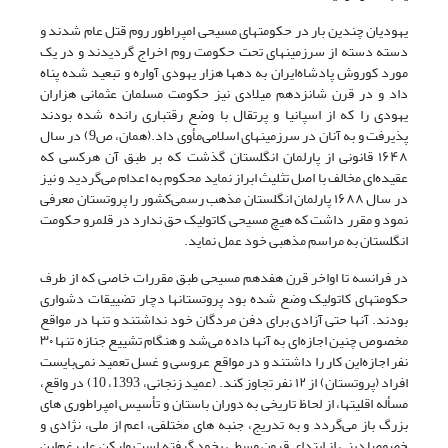
یهودیان چندین بار در حکومتهای مسیحی امپراطور روم قتل عام شدند و
دسته دسته از سرزمینهای تحت حکومت روم اخراج گردیدند و در یک
مورد کوروش پادشاه‌ایران به دهها هزار یهودی آواره و تبعید شده پناه
داد و در قرن شانزدهم میلادی نیز حکومت مسلمان عثمانی هزاران
یهودی را که از اسپانیا و پرتقال با وضع رقتباری رانده شده بودند
پذیرفت و به آنان در سرزمینهای اسلامی‌مأوی داد.(همان، ص9) در سال
۱۶۴۸ قانونی از پارلمان انگلستان گذشت که بر طبق آن هرکسی که
عقیده‌ای مخالف با اصل تثلیث ابراز نماید محکوم به اعدام می‌گردید و نیز
در سال ۱۶۸۸ پارلمان انگلستان مذهب رسمی‌کشور را پروتستان معرفی
نمود و مقرر داشت که هیچ مسیحی کاتولیک حق ندارد در قلمرو حکومت
انگلستان به مراسم مذهبی خود عمل نماید.
در فرانسه تا اواخر قرن هفدهم مسیحی طبق مقررات خاصی که از طرف
حکومتهای کاتولیک وضع شده بود پروتستانها دچار تضییقات دشواری
بودند. آنها حتى آزادی برای دفن مردگان خود نداشتند و تنها در مواقع
مخصوص چنین اجازه‌ای به آنها داده می‌شد و هنگام تشییع جنازه تنها ۳۰
نفر اجازه‌این کار را داشتند و در مواقع عروسی و غسل تعمید نمی‌بایست
افراد (پروتستان) از ۱۲ نفر تجاوز کند. (عمید زنجانی، 1393، 10) در واقع،
مسأله اقلیت­ها، از لحاظ تاریخی به دوران باستان و تأسیس امپراطوری های
بزرگ باز می‌گردد و به تدریج، جنبه های مختلفی، اعم از ملی، نژادی و
خصوصا دینی از ابتدای قرون وسطی بخود گرفته است ولیکن علیرغم‌این