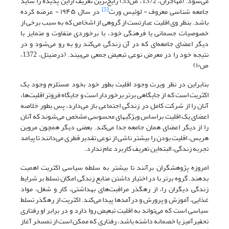
می‌شود. (مهاجران، 1372، ص33) رایج‌ترین تعریف از‌این پدیده را شاید
[5]
جامعه شناسی معروف - لوئیس ورث
در سال ۱۹۴۵ - عرضه کرده
باشد. بنظر وی اقلیت عبارتست از گروهی از اشخاص که به سبب برخی از
خصوصیات جسمانی یا فرهنگی خود، با برخوردی متفاوت و متمایز با
دیگر اعضای جامعه‌ای که در آن زندگی می‌کند رو به رو می‌شود و در
نتیجه خود را در معرض نوعی تبعیض جمعی می‌بیند. (درمنیتل، 1372،
ص۱۰)
بنابراین در نظر ویرت وجود اقلیت بطور خود بخود مستلزم وجود یک
اکثریت است که از جایگاهی برتر برخوردار است و جایگاه فروتر اقلیت‌ها،
آنان را از شرکت کامل در زندگی اجتماعی باز می‌دارد، پس بطور خلاصه
اعضای یک اقلیت براساس ویژگیهای محسوسی مشخص می‌شوند که آنان
را از دیگر اعضای همان جامعه جدا می‌کند. بعضی دیگر همچون مروین
هریس، اقلیت بودن را بیشتر ناشی از نوعی تقدیر قطری می‌دانند تا پیامد
تجربه زندگی، البته‌این تعریف کاربرد عام ندارد.
امروزه پژوهشگران برآنند تا بیشتر به سلطه سیاسی اکثریت اهمیت
بدهند. گروه برتر با در اختیار داشتن منابع زندگی امکان تسلط بر شرایط
زندگی دیگران را، از رهگذر مراقبت‌های بهداشتی، کار و شغل، مواد
غذایی، آموزش و پرورش و درآمدها پیدا می‌کند. اکثریت از رهگذر تسلط
سیاسی است که می‌تواند به اقلیت تبعیض روا دارد و در برابر او رفتاری
تحقیرآمیز یا خصمانه داشته باشد، رفتاری که ممکن است از تمسخر آغاز