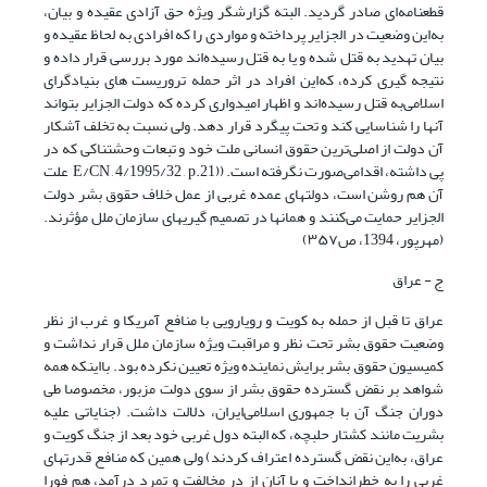
قطعنامه‌ای صادر گردید. البته گزارشگر ویژه حق آزادی عقیده و بیان،
به‌این وضعیت در الجزایر پرداخته و مواردی را که افرادی به لحاظ عقیده و
بیان تهدید به قتل شده و یا به قتل رسیده‌اند مورد بررسی قرار داده و
نتیجه گیری کرده، که‌این افراد در اثر حمله تروریست های بنیادگرای
اسلامی‌به قتل رسیده‌اند و اظهار امیدواری کرده که دولت الجزایر بتواند
آنها را شناسایی کند و تحت پیگرد قرار دهد. ولی نسبت به تخلف آشکار
آن دولت از اصلی‌ترین حقوق انسانی ملت خود و تبعات وحشتناکی که در
پی داشته، اقدامی‌صورت نگرفته است. ((E/CN , 4/1995/32 , p.21 علت
آن هم روشن است، دولتهای عمده غربی از عمل خلاف حقوق بشر دولت
الجزایر حمایت می‌کنند و همانها در تصمیم گیریهای سازمان ملل مؤثرند.
(مهرپور، 1394، ص۳۵۷)
ج - عراق
عراق تا قبل از حمله به کویت و رویارویی با منافع آمریکا و غرب از نظر
وضعیت حقوق بشر تحت نظر و مراقبت ویژه سازمان ملل قرار نداشت و
کمیسیون حقوق بشر برایش نماینده ویژه تعیین نکرده بود. با‌اینکه همه
شواهد بر نقض گسترده حقوق بشر از سوی دولت مزبور، مخصوصا طی
دوران جنگ آن با جمهوری اسلامی‌ایران، دلالت داشت. (جنایاتی علیه
بشریت مانند کشتار حلبچه، که البته دول غربی خود بعد از جنگ کویت و
عراق، به‌این نقض گسترده اعتراف کردند) ولی همین که منافع قدرتهای
غربی را به خطر‌انداخت و با آنان از در مخالفت و تمرد درآمد، هم فورا