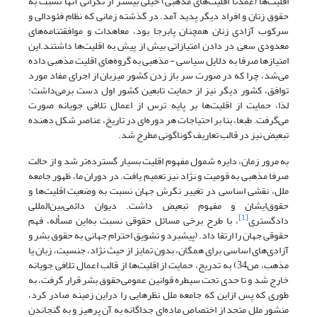
اقلیت‌ها (عمدتاً اقلیت‌های مذهبی) خیلی بیشتر از نگرانی آنها نسبت به
حقوق زنان و افراد دیگر پدید آمد. در گذشته زمانی که نظام فئودالی و
سرکوب آزادی زنان همچنان پابرجا بود، معاهدات و موافقتنامه‌های
معدودی سعی در دادن امتیازاتی بیش از پیش به اقلیت‌ها داشتند.‌این
امتیازها صرفا به دلایل سیاسی - مذهبی به گروه‌های اقلیت مذهبی داده
می‌شد، چرا که در صورت سر باز زدن کشور میزبان از اجرای مفاد مورد
توافق، کشور دیگر نیز از حمایت تابعین کشور اول دست برمی‌داشت؛
لذا، حمایت از اقلیت‌ها بر پایه ترس از اعمال تلافی جویانه صورت
می‌گرفت. طبعا، بنا بر احتیاجات هر دوره‌ای در تاریخ، عناصر شکل دهنده
تبعیض نیز در قالب تعاریف گوناگونی مطرح شد.
به مرور زمان، دایره شمول مفهوم اقلیت بسیار گسترده‌تر شد و از حالت
صرفا مذهبی به قومیت و نژاد نیز تعمیم یافت. در دوران ما، ظهور جامعه
ملل، نقشی اساسی در تغییر نگرش جهان نسبت به وضعیت اقلیت‌ها و
حقوق‌ایشان و مفهوم تبعیض داشت. دیوان دائمی‌بین‌المللی
[1]
دادگستری
، با طرح برخی مسائل حقوقی نسبت به‌این مسأله، فهم
حقوقی جهان را ارتقا داد. (پیشبرد و تشویق احترام جهانی به حقوق بشر و
آزادی‌های اساسی برای همگان، بدون تمایز از حیث نژاد، جنسیت، زبان یا
مذهب، ص34) به تدریج، حمایت از اقلیت‌ها از قالب اعمال تلافی جویانه
خارج شد و تا حدی تحت سیطره قوانین عمومی‌حقوق بشر قرار گرفت، به
طوری که پس از‌این که جامعه ملل نظرهایی را در‌این زمینه صادر کرد،
منشور ملل متحد از اختصاص ماده‌ای جداگانه به آن پرهیز و به گنجاندن