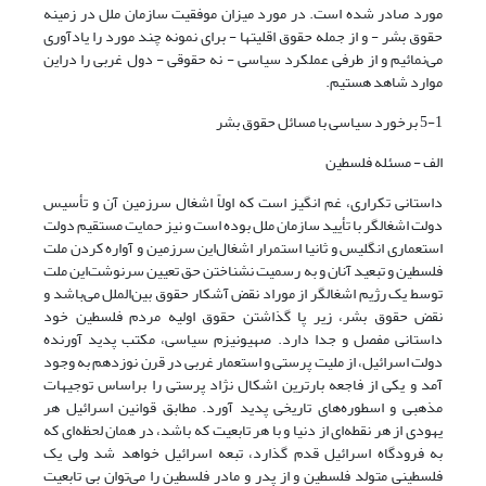
مورد صادر شده است. در مورد میزان موفقیت سازمان ملل در زمینه
حقوق بشر - و از جمله حقوق اقلیتها - برای نمونه چند مورد را یادآوری
می‌نمائیم و از طرفی عملکرد سیاسی - نه حقوقی - دول غربی را در‌این
موارد شاهد هستیم.
5-1 برخورد سیاسی با مسائل حقوق بشر
الف - مسئله فلسطین
داستانی تکراری، غم انگیز است که اولاً اشغال سرزمین آن و تأسیس
دولت اشغالگر با تأیید سازمان ملل بوده است و نیز حمایت مستقیم دولت
استعماری انگلیس و ثانیا استمرار اشغال‌این سرزمین و آواره کردن ملت
فلسطین و تبعید آنان و به رسمیت نشناختن حق تعیین سرنوشت‌این ملت
توسط یک رژیم اشغالگر از موراد نقض آشکار حقوق بین‌الملل می‌باشد و
نقض حقوق بشر، زیر پا گذاشتن حقوق اولیه مردم فلسطین خود
داستانی مفصل و جدا دارد. صهیونیزم سیاسی، مکتب پدید آورنده
دولت اسرائیل، از ملیت پرستی و استعمار غربی در قرن نوزدهم به وجود
آمد و یکی از فاجعه بارترین اشکال نژاد پرستی را براساس توجیهات
مذهبی و اسطوره‌های تاریخی پدید آورد. مطابق قوانین اسرائیل هر
یهودی از هر نقطه‌ای از دنیا و با هر تابعیت که باشد، در همان لحظه‌ای که
به فرودگاه اسرائیل قدم گذارد، تبعه اسرائیل خواهد شد ولی یک
فلسطینی متولد فلسطین و از پدر و مادر فلسطین را می‌توان بی تابعیت