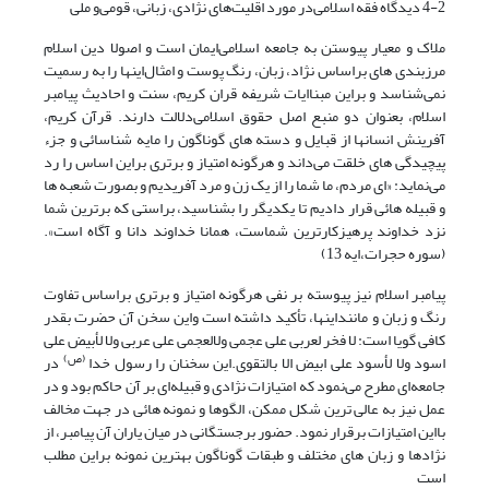
4-2 دیدگاه فقه اسلامی‌در مورد اقلیت‌های نژادی، زبانی، قومی‌و ملی
ملاک و معیار پیوستن به جامعه اسلامی‌ایمان است و اصولا دین اسلام
مرزبندی های براساس نژاد، زبان، رنگ پوست و امثال‌اینها را به رسمیت
نمی‌شناسد و بر‌این مبنا‌ایات شریفه قران کریم، سنت و احادیث پیامبر
اسلام، بعنوان دو منبع اصل حقوق اسلامی‌دلالت دارند. قرآن کریم،
آفرینش انسانها از قبایل و دسته های گوناگون را مایه شناسائی و جزء
پیچیدگی های خلقت می‌داند و هرگونه امتیاز و برتری بر‌این اساس را رد
می‌نماید: «ای مردم، ما شما را از یک زن و مرد آفریدیم و بصورت شعبه ها
و قبیله هائی قرار دادیم تا یکدیگر را بشناسید، براستی که برترین شما
نزد خداوند پرهیزکارترین شماست، همانا خداوند دانا و آگاه است».
(سوره حجرات،‌ایه 13)
پیامبر اسلام نیز پیوسته بر نفی هرگونه امتیاز و برتری براساس تفاوت
رنگ و زبان و مانند‌اینها، تأکید داشته است و‌این سخن آن حضرت بقدر
کافی گویا است: لا فخر لعربی على عجمی ولالعجمی على عربی ولا لأبیض على
(ص)
اسود ولا لأسود على ابیض الا بالتقوی.‌این سخنان را رسول خدا
در
جامعه‌ای مطرح می‌نمود که امتیازات نژادی و قبیله‌ای بر آن حاکم بود و در
عمل نیز به عالی ترین شکل ممکن، الگوها و نمونه هائی در جهت مخالف
با‌این امتیازات برقرار نمود. حضور برجستگانی در میان یاران آن پیامبر، از
نژادها و زبان های مختلف و طبقات گوناگون بهترین نمونه براین مطلب
است