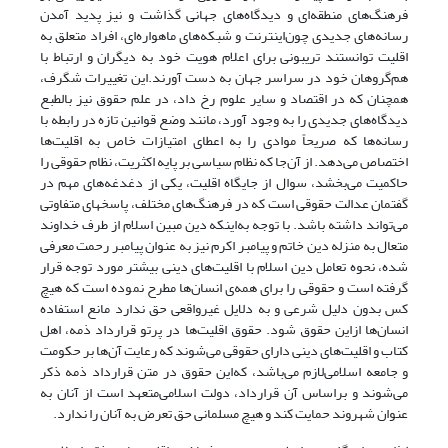
فرهنگ‌های منطقه‌ای و دیدگاه‌های جهانی گذاشت و نیز پدید آمدن
رسانه‌های جدیدی چون‌اینترنت و شبکه‌های ماهواره‌ای، افراد متعلق به
اقلیت توانستند تریبونی برای اعلام هویت خود به دیگران و ارتباط با
هم‌گروهان خود در سراسر جهان به دست آورند.‌این تغییرات شگرف،
همچنان که در اقتصاد و سایر علوم رخ داد، در علم حقوق نیز بالطبع
دیدگاه‌های جدیدی را به وجود آورد، مانند وضع قوانین تازه در رابطه با
رسانه‌ها که صریحاً موادی را به اعطای امتیازات خاص به اقلیت‌ها
اختصاص می‌دهد. از آن‌جا که نظام سیاسی بر پایه اکثریت، نظام حقوقی را
حاکمیت می‌بخشد، سوال از جایگاه اقلیت، یکی از دغدغه‌های مهم در
گفتمان عدالت حقوقی است که در فرهنگ‌های مختلف، پاسخ‎های متفاوتی
می‌تواند داشته باشد. با توجه به‌اینکه دین مبین اسلام از طرف خداوند
متعال به منزله دین خاتم و پیامبر اکرم نیز به عنوان پیامبر رحمت معرفی
شده، نحوه تعامل دین اسلام با اقلیت‌های دینی بیشتر مورد توجه قرار
گرفته است و حقوقی را برای همه‌ی انسان‌ها مطرح نموده است که هیچ
کس بدون دلیل شرعی و به دلایل غیرواقعی حق ندارد مانع استفاده
انسان‌ها از‌این حقوق شود. حقوق اقلیت‌ها در پرتو قرارداد ذمه، اهل
کتاب و اقلیت‌های دینی دارای حقوقی می‌شوند که رعایت آن‌ها بر حکومت
و جامعه اسلامی‌لازم می‌باشد، که‌این حقوق در متن قرارداد ذمه ذکر
می‌شوند و براساس آن قرارداد، دولت اسلامی‌متعهد است از آنان به
عنوان شهروند حمایت کند و هیچ مسلمانی حق تعرض به آنان را ندارد.