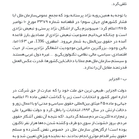
تلقی کرد.
با توجه به همین رویه نژاد پرستانه بود که مجمع عمومی‌سازمان ملل (با
فشار کشورهای جهان سوم) در قطعنامه شماره ۳۳۷۹ مورخ ۱۰ نوامبر
۱۹۷۵ اعلام کرد: صهیونیزم یکی از اشکال نژاد پرستی و تبعیض نژادی
است و چنانکه می‌دانیم ممنوعیت تبعیض نژادی از مصادیق بارز قاعده
آمده در حقوق بین‌الملل به شمار می‌رود. (مظفری، 1396، ص ۱۶۳) اما،
با‌این وجود، بزرگترین حامی‌این موجودیت اشغالگر نژادپرست، از حیث
اقتصادی، سیاسی، مالی، نظامی، تکنولوزیکی و. .. غیره دول غربی هستند
و سیستم سازمان ملل هم عملا با دخالت‌این کشورها، قدرت عکس العمل
قدرتمند مقابل آن را ندارد.
ب - الجزایر
دولت الجزایر، طبیعی ترین حق ملت خود را که عبارت از حق شرکت در
اداره امور کشور و انتخابات است زیر پا گذاشت (نقض ماده ۲۱ اعلامیه
جهانی و ماده ۲۵ میثاق بین‌المللی حقوق سیاسی و مدنی) و با اعمال زور و
دخالت ارتش در سال ۱۹۹۲، انتخابات را باطل کرد و دولت نظامی‌را على
رغم اراده اکثریت مردم مسلط گردانید. (که نتیجه آن نقض آشکار حقوق
مردم، بروز خشونت از سوی دو طرف و کشته شدن ده‌ها هزار نفر تاکنون
بوده است) ارگان‌های سازمان ملل در خصوص نقض گسترده و مسلم
حقوق بشر اقدام موثری انجام ندادند، نه نماینده ویژه‌ای تعیین شد و به