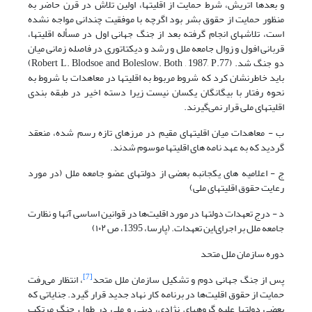
و بعدها اتریش، شرط حمایت از اقلیتها، اولین تلاش در قرن حاضر به
منظور حمایت از حقوق بشر بود اگرچه با موفقیت چندانی مواجه نشده
است، تلاشهای انجام گرفته بعد از جنگ جهانی اول در مسأله اقلیتها،
قربانی افول و زوال جامعه ملل و رشد و دیکتاتوری در فاصله زمانی میان
دو جنگ شد. (Robert L. Blodsoe and Boleslow. Both , 1987, P.77)
باید خاطرنشان کرد که شروط مربوط به اقلیتها در معاهدات با شروط به
نحوه رفتار با بیگانگان یکسان نیست زیرا دسته اخیر در طبقه بندی
اقلیتهای ملی قرار نمی‌گیرند.
ب - معاهدات میان اقلیتهای مقیم در مرزهای تازه رسم شده، منعقد
گردید که به عهد نامه های اقلیتها موسوم شدند.
ج - اعلامیه های یکجانبه بعضی از دولتهای عضو جامعه ملل (در مورد
رعایت حقوق اقلیتهای ملی)
د - درج تعهدات دولتها در مورد اقلیت‌ها در قوانین اساسی آنها و نظارت
جامعه ملل بر اجرای‌این تعهدات. (پارسا، 1395، ص ۱۰۲)
دوره سازمان ملل متحد
[7]
پس از جنگ جهانی دوم و تشکیل سازمان ملل متحد
، انتظار می‌رفت
حمایت از حقوق اقلیت‌ها در برنامه کار نهاد جدید قرار گیرد. جنایاتی که
بعضی دولتها علیه گروههای نژادی، دینی و ملی در طول جنگ مرتکب