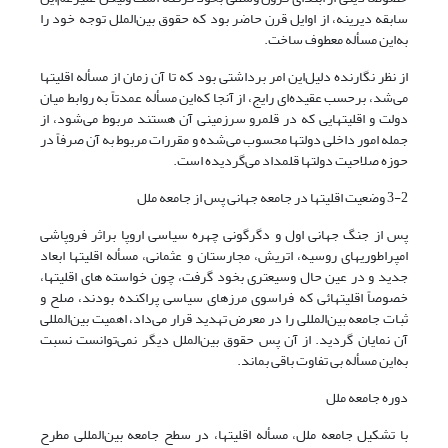
سابقه دیرینه، از اوایل قرن حاضر بود که حقوق بین‌الملل توجه خود را
به‌این مسأله معطوف ساخت.
از نظر نگارنده دلیل‌این امر برداشتی بود که تا آن زمان از مسأله اقلیتها
می‌شد، برحسب عقیده‌ای رایج، از آنجا که‌این مسأله عمدتاً به روابط میان
دولت و اقلیتهایی که در قلمرو سرزمینی آن هستند مربوط می‌شود، از
جمله امور داخلی دولتها محسوب می‌شده و مقررات مربوط به آن صرفاً در
حوزه صلاحیت دولتها قلمداد می‌گردیده است.
3-2 وضعیت اقلیت­ها در جامعه جهانی پس از جامعه ملل
پس از جنگ جهانی اول و دگرگونی چهره سیاسی اروپا براثر فروپاشی
امپراطوریهای روسیه، اتریش، مجارستان و عثمانی، مسأله اقلیتها ابعاد
جدید و در عین حال وسیعتری بخود گرفت، چون خواسته های اقلیتها،
خصوصاً اقلیتهائی که فراسوی مرزهای سیاسی پراکنده بودند، صلح و
ثبات جامعه بین‌المللی را در معرض تهدید قرار می‌داد، اهمیت بین‌المللی
آن نمایان گردید. از آن پس حقوق بین‌الملل دیگر نمی‌توانست نسبت
به‌این مسأله بی تفاوت باقی بماند.
دوره جامعه ملل
با تشکیل جامعه ملل، مسأله اقلیتها، در سطح جامعه بین‌المللی مطرح