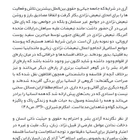
آری در شرایط که جامعه جهانی و حقوق بین‌الملل بیشترین تلاش و فعالیت
ها را برای امحای تبعیض نژادی بکار گرفت و اتفاقا مصادیق بارز و روشن
تبعیض نژادی در جوامع غیر مسلمان و بلکه در جوامعی بود که پای ملل
غربی در آن حضور داشت؛ مانند تبعیضات علیه سیاهان در‌ایالات متحده
آمریکا، تبعیض نژادی در آفریقای جنوبی توسط مهاجرین سفید پوست
اروپائی، دو نمونه بارز آن است. در‌این شرایط شاهد هستیم که پیوسته
جوامع اسلامی‌از انجام و اعمال تبعیضات نژادی، زبانی و مانند‌اینها نسبت
به اقلیتها، بدور بوده‌اند. برخلاف افسانه ها و خرافاتی که در میان پاره‌ای
از اقوام وجود داشته و شاید اکنون نیز وجود داشته باشد که پاره‌ای از
افراد بشر را در گوهر انسانیت برتری از پاره‌ای دیگر می‌دانند و نیز
برخلاف آنچه از فلاسفه و دانشمندانی همچون افلاطون نقل شده که با
صراحت می‌گفته‌اند: گروهی از انسانها برای بردگی آفریده شده‌اند و
گروه دیگری برای آقائی و برده داری. در اسلام مطلقا از‌این مسائل سخنی
نیست و اسنادی که در بحث‌های پیش ارائه شد که همه انسانها را برادر
می‌داند و همه را شایسته وصول به حیات طیبه و زندگی پاک و پاکیزه
می‌داند گواه و شاهد‌این مدعا است. (مکارم شیرازی، ۱۳9۰، ص۴۸)
از نظر نگارنده آزادی بشر و احترام به حقوق و حیثیت ذاتی انسان و
دخالت ندادن عوامل عارضی از قبیل نژاد، زبان، رنگ، ملیت و غیره در
اعتبار و امتیاز برای انسانها دقیقا مورد توجه اسلام است و اساساً فلسفه
(ص)
بعثت پیامبران و بخصوص پیامبر اسلام
آزاد کردن انسان از‌این گونه