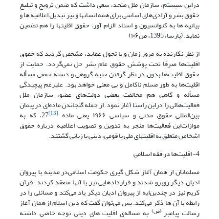
در‌این سیستم، سازمان ملل متحد، سعی داشت که ضمن ترویج و تبلیغ
حقوق بشر و آزادی‌های اساسی برای همه انسانها و نیز تبدیل اعلامیه ها و
بیانیه ها به کنوانسیون و اسناد الزام آور، حقوق اقلیتها را هم تضمین
نماید. (پارسا، 1395، ص۱۰۶)
از نظر نگارنده به مرور زمان و با تحول عقاید، مشخص گردید که حقوق
اقلیت‌ها صرفا تحت پوشش حقوق عام بشر حل نمی‌گردد. حمایت از
حقوق اقلیت‌ها بدون در نظر گرفتن جنبه گروهی و دسته جمعی مسأله
اقلیت‌ها به طور مسلم ناکامل و بی معنی خواهد بود. علیرغم پیچیدگی
مسأله و گاهی هم مخالفت بعضی دولت‌های عضو، سازمان ملل
فعالیت‌هائی را در‌این راستا آغاز نمود. از جمله گنجاندن ماده‌ای در پیمان
[13]
بین‌المللی حقوق مدنی و سیاسی ۱۹۶۶ یعنی ماده
27، که به
موازات‌این فعالیت‌ها منجر به تدوین و تصویب اعلامیه درباره حقوق
اشخاص متعلق به اقلیتهای ملی یا قومی، دینی یا زبانی گشتند.
4- اقلیت‌ها در فقه اسلامی
مسلمانان از همان آغاز شکل گیری حکومت اسلامی‌در مدینه با پیروان
ادیان دیگر روبرو شدند و قراردادهایی نیز با آنها منعقد کردند. قرآن
کریم نیز در چندین‌ایه از پیروان ادیان دیگر یاد می‌کند و مسائلی را در
رابطه با آن ها ذکر می‌کند. پس می‌توان گفت که دین اسلام از همان آغاز
(ص)
رسالت پیامبر
به مساله‌ی اقلیت های دینی توجه خاصی داشته