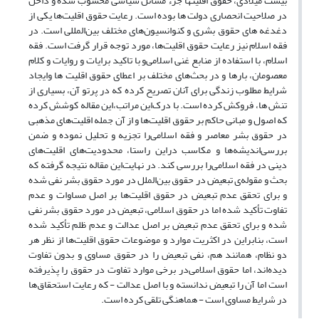
بیست میلادی، حقوق اقلیت­ها جزء مسائل سیاسی محسوب شده و داخل
در صلاحیت انحصاری دولت ها بوده است. رعایت حقوق اقلیت‌ها یکی از
دغدغه های حقوق بشری و کنوانسیون‌های مختلف بین‌المللی است. در
فقه اسلام نیز رعایت حقوق اقلیت‌ها، مورد توجه قرار گرفت است. فقه
اسلام، با استفاده از منابع غنی اسلامی‌و با تاکید بر‌ایات و روایات و کلام
معصومان، بارها و در بحث‌های مختلف بر اعطای حقوق اقلیت ها و‌ایجاد
شرایط مطلوب زندگی برای آنان تصریح کرده که در پرتو آن، بسیاری از
تنش ها، فروکش کرده است. با درک‌این مراتب،‌این مقاله کوشش کرده
که اصول و مبانی حاکم بر حقوق اقلیت‌ها و از آن جمله اقلیت‌های مذهبی
در حقوق بشر معاصر و فقه اسلامی‌را تجزیه و تحلیل نموده و ضمن
بررسی‌اندیشه‌ها و مکاسب در‌این راستا، محدودیت‌های اقلیت‌های
دینی در فقه اسلامی‌را بررسی کند. در نهایت‌این مقاله نتیجه گرفته که
بحث و مقوله‌ی تبعیض در حقوق بین‌الملل در مورد حقوق بشر نفی شده
و برای تحقق عدم تبعیض در حقوق اقلیت‌ها بر اصل مساوات و عدم
تفاوت تأکید شده اما در حقوق اسلامی، تبعیض در مورد حقوق بشر نفی
شده و برای تحقق عدم تبعیض بر اصل عدالت و عدم ظلم تأکید شده
است، بنابراین در اکثریت موارد و موضوعات حقوق اقلیت‌ها از نظر هر
دو نظام، همانند هم، نفی تبعیض را در حقوق مساوی و بدون تفاوت
دیده‌اند، اما حقوق اسلامی‌در برخی موارد تفاوت در حقوق را پذیرفته
است اما آن را تبعیض ندانسته و با اصل عدالت - که رعایت استحقاق‌ها
در شرایط مساوی است - هماهنگی تلقی کرده است.