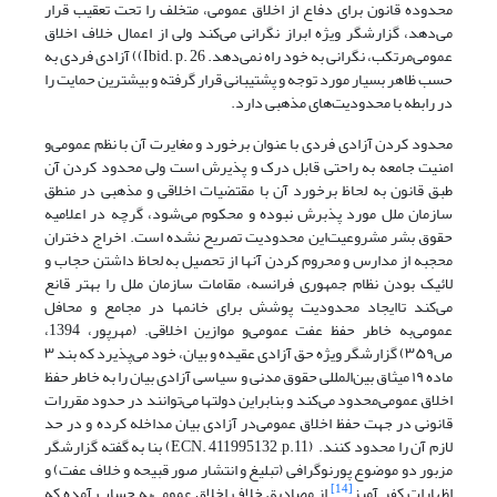
محدوده قانون برای دفاع از اخلاق عمومی، متخلف را تحت تعقیب قرار
می‌دهد، گزارشگر ویژه ابراز نگرانی می‌کند ولی از اعمال خلاف اخلاق
عمومی‌مرتکب، نگرانی به خود راه نمی‌دهد. Ibid. p. 26)) آزادی فردی به
حسب ظاهر بسیار مورد توجه و پشتیبانی قرار گرفته و بیشترین حمایت را
در رابطه با محدودیت‌های مذهبی دارد.
محدود کردن آزادی فردی با عنوان برخورد و مغایرت آن با نظم عمومی‌و
امنیت جامعه به راحتی قابل درک و پذیرش است ولی محدود کردن آن
طبق قانون به لحاظ برخورد آن با مقتضیات اخلاقی و مذهبی در منطق
سازمان ملل مورد پذبرش نبوده و محکوم می‌شود، گرچه در اعلامیه
حقوق بشر مشروعیت‌این محدودیت تصریح نشده است. اخراج دختران
محجبه از مدارس و محروم کردن آنها از تحصیل به لحاظ داشتن حجاب و
لائیک بودن نظام جمهوری فرانسه، مقامات سازمان ملل را بهتر قانع
می‌کند تا‌ایجاد محدودیت پوشش برای خانمها در مجامع و محافل
عمومی‌به خاطر حفظ عفت عمومی‌و موازین اخلاقی. (مهرپور، 1394،
ص۳۵۹) گزارشگر ویژه حق آزادی عقیده و بیان، خود می‌پذیرد که بند ۳
ماده ۱۹ میثاق بین‌المللی حقوق مدنی و سیاسی آزادی بیان را به خاطر حفظ
اخلاق عمومی‌محدود می‌کند و بنابراین دولتها می‌توانند در حدود مقررات
قانونی در جهت حفظ اخلاق عمومی‌در آزادی بیان مداخله کرده و در حد
لازم آن را محدود کنند. (ECN. 411995132 ,p.11) بنا به گفته گزارشگر
مزبور دو موضوع پورنوگرافی (تبلیغ و انتشار صور قبیحه و خلاف عفت) و
[14]
اظهارات کفر آمیز
از مصادیق خلاف اخلاق عمومی‌به حساب آمده که