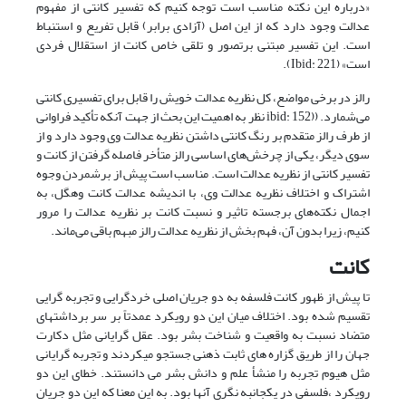
«درباره این نکته مناسب است توجه کنیم که تفسیر کانتی از مفهوم
عدالت وجود دارد که از این اصل (آزادی برابر) قابل تفریع و استنباط
است. این تفسیر مبتنی برتصور و تلقی خاص کانت از استقلال فردی
است» (Ibid: 221).
رالز در برخی مواضع، کل نظریه عدالت خویش را قابل برای تفسیری کانتی
می‌شمارد. ((ibid: 152 نظر به اهمیت این بحث از جهت آنکه تأکید فراوانی
از طرف رالز متقدم بر رنگ کانتی داشتن نظریه عدالت وی وجود دارد و از
سوی دیگر، یکی از چرخش‌های اساسی رالز متأخر فاصله گرفتن از کانت و
تفسیر کانتی از نظریه عدالت است. مناسب است پیش از برشمردن وجوه
اشتراک و اختلاف نظریه عدالت وی، با اندیشه عدالت کانت وهگل، به
اجمال نکته‌های برجسته تاثیر و نسبت کانت بر نظریه عدالت را مرور
کنیم، زیرا بدون آن، فهم بخش از نظریه عدالت رالز مبهم باقی می‌ماند.
کانت
تا پیش از ظهور کانت فلسفه به دو جریان اصلی خردگرایی و تجربه گرایی
تقسیم شده بود. اختلاف میان این دو رویکرد عمدتاً بر سر برداشتهای
متضاد نسبت به واقعیت و شناخت بشر بود. عقل گرایانی مثل دکارت
جهان را از طریق گزاره های ثابت ذهنی جستجو میکردند و تجربه گرایانی
مثل هیوم تجربه را منشأ علم و دانش بشر می دانستند. خطای این دو
رویکرد ،فلسفی در یکجانبه نگری آنها بود. به این معنا که این دو جریان