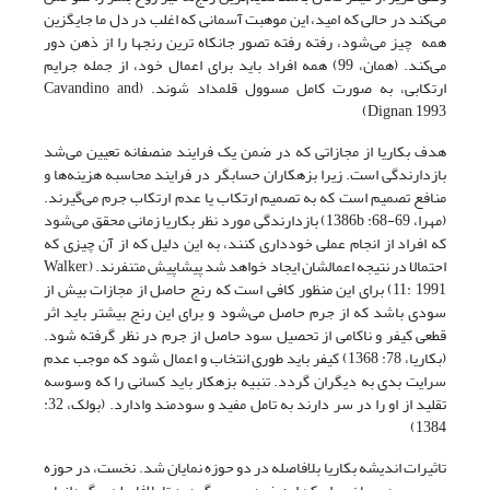
می‌کند در حالی که امید، این موهبت آسمانی که اغلب در دل ما جایگزین
همه چیز می‌شود، رفته رفته تصور جانکاه ترین رنجها را از ذهن دور
می‌کند. (همان، 99) همه افراد باید برای اعمال خود، از جمله جرایم
ارتکابی، به صورت کامل مسوول قلمداد شوند. (Cavandino and
Dignan, 1993)
هدف بکاریا از مجازاتی که در ضمن یک فرایند منصفانه تعیین می‌شد
بازدارندگی است. زیرا بزهکاران حسابگر در فرایند محاسبه هزینه‌ها و
منافع تصمیم است که به تصمیم ارتکاب یا عدم ارتکاب جرم می‌گیرند.
(مهرا، 69-68: 1386b) بازدارندگی مورد نظر بکاریا زمانی محقق می‌شود
که افراد از انجام عملی خودداری کنند، به این دلیل که از آن چیزی که
احتمالا در نتیجه اعمالشان ایجاد خواهد شد پیشاپیش متنفرند. (Walker,
11: 1991) برای این منظور کافی است که رنج حاصل از مجازات بیش از
سودی باشد که از جرم حاصل می‌شود و برای این رنج بیشتر باید اثر
قطعی کیفر و ناکامی از تحصیل سود حاصل از جرم در نظر گرفته شود.
(بکاریا، 78: 1368) کیفر باید طوری انتخاب و اعمال شود که موجب عدم
سرایت بدی به دیگران گردد. تنبیه بزهکار باید کسانی را که وسوسه
تقلید از او را در سر دارند به تامل مفید و سودمند وادارد. (بولک، 32:
1384)
تاثیرات اندیشه بکاریا بلافاصله در دو حوزه نمایان شد. نخست، در حوزه