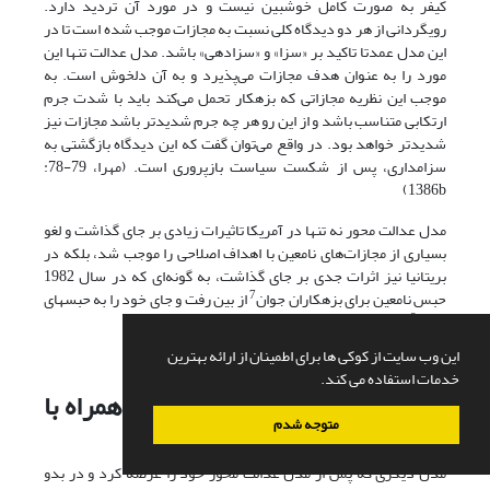
کیفر به صورت کامل خوشبین نیست و در مورد آن تردید دارد.
رویگردانی از هر دو دیدگاه کلی نسبت به مجازات موجب شده است تا در
این مدل عمدتا تاکید بر «سزا» و «سزادهی» باشد. مدل عدالت تنها این
مورد را به عنوان هدف مجازات می‌پذیرد و به آن دلخوش است. به
موجب این نظریه مجازاتی که بزهکار تحمل می‌کند باید با شدت جرم
ارتکابی متناسب باشد و از این رو هر چه جرم شدیدتر باشد مجازات نیز
شدیدتر خواهد بود. در واقع می‌توان گفت که این دیدگاه بازگشتی به
سزامداری، پس از شکست سیاست بازپروری است. (مهرا، 79-78:
1386b)
مدل عدالت محور نه تنها در آمریکا تاثیرات زیادی بر جای گذاشت و لغو
بسیاری از مجازات‌های نامعین با اهداف اصلاحی را موجب شد، بلکه در
بریتانیا نیز اثرات جدی بر جای گذاشت، به گونه‌ای که در سال 1982
7
حبس نامعین برای بزهکاران جوان
از بین رفت و جای خود را به حبسهای
8
معین
داد.
این وب سایت از کوکی ها برای اطمینان از ارائه بهترین
خدمات استفاده می کند.
حاکمیت قانون: عدالت استحقاقی همراه با
متوجه شدم
انتقام
مدل دیگری که پس از مدل عدالت محور خود را عرضه کرد و در بدو