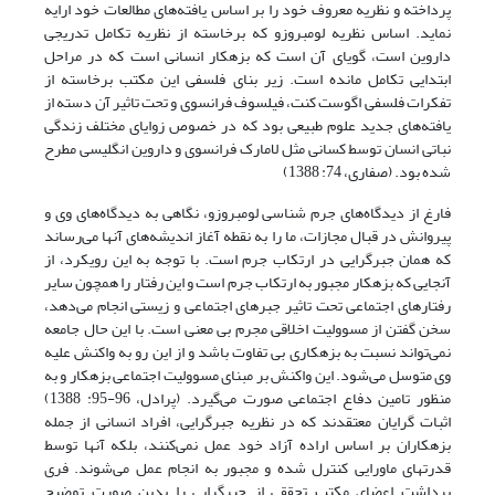
پرداخته و نظریه معروف خود را بر اساس یافته‌های مطالعات خود ارایه
نماید. اساس نظریه لومبروزو که برخاسته از نظریه تکامل تدریجی
داروین است، گویای آن است که بزهکار انسانی است که در مراحل
ابتدایی تکامل مانده است. زیر بنای فلسفی این مکتب برخاسته از
تفکرات فلسفی اگوست کنت، فیلسوف فرانسوی و تحت تاثیر آن دسته از
یافته‌های جدید علوم طبیعی بود که در خصوص زوایای مختلف زندگی
نباتی انسان توسط کسانی مثل لامارک فرانسوی و داروین انگلیسی مطرح
شده بود. (صفاری، 74: 1388)
فارغ از دیدگاه‌های جرم شناسی لومبروزو، نگاهی به دیدگاه‌های وی و
پیروانش در قبال مجازات، ما را به نقطه آغاز اندیشه‌های آنها می‌رساند
که همان جبرگرایی در ارتکاب جرم است. با توجه به این رویکرد، از
آنجایی که بزهکار مجبور به ارتکاب جرم است و این رفتار را همچون سایر
رفتارهای اجتماعی تحت تاثیر جبرهای اجتماعی و زیستی انجام می‌دهد،
سخن گفتن از مسوولیت اخلاقی مجرم بی معنی است. با این حال جامعه
نمی‌تواند نسبت به بزهکاری بی تفاوت باشد و از این رو به واکنش علیه
وی متوسل می‌شود. این واکنش بر مبنای مسوولیت اجتماعی بزهکار و به
منظور تامین دفاع اجتماعی صورت می‌گیرد. (پرادل، 96-95: 1388)
اثبات گرایان معتقدند که در نظریه جبرگرایی، افراد انسانی از جمله
بزهکاران بر اساس اراده آزاد خود عمل نمی‌کنند، بلکه آنها توسط
قدرتهای ماورایی کنترل شده و مجبور به انجام عمل می‌شوند. فری
برداشت اعضای مکتب تحققی از جبرگرایی را بدین صورت توضیح