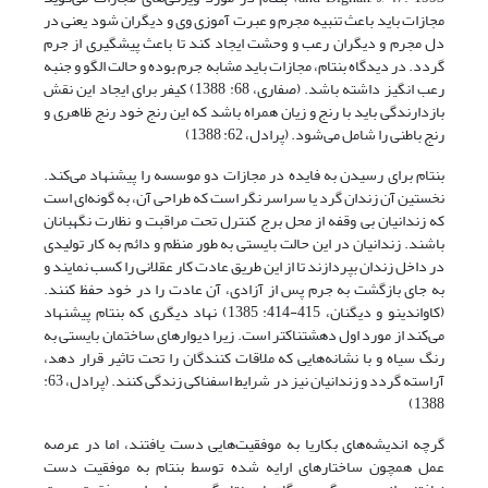
مجازات باید باعث تنبیه مجرم و عبرت آموزی وی و دیگران شود یعنی در
دل مجرم و دیگران رعب و وحشت ایجاد کند تا باعث پیشگیری از جرم
گردد. در دیدگاه بنتام، مجازات باید مشابه جرم بوده و حالت الگو و جنبه
رعب انگیز داشته باشد. (صفاری، 68: 1388) کیفر برای ایجاد این نقش
بازدارندگی باید با رنج و زیان همراه باشد که این رنج خود رنج ظاهری و
رنج باطنی را شامل می‌شود. (پرادل، 62: 1388)
بنتام برای رسیدن به فایده در مجازات دو موسسه را پیشنهاد می‌کند.
نخستین آن زندان گرد یا سراسر نگر است که طراحی آن، به گونه‌ای است
که زندانیان بی وقفه از محل برج کنترل تحت مراقبت و نظارت نگهبانان
باشند. زندانیان در این حالت بایستی به طور منظم و دائم به کار تولیدی
در داخل زندان بپردازند تا از این طریق عادت کار عقلانی را کسب نمایند و
به جای بازگشت به جرم پس از آزادی، آن عادت را در خود حفظ کنند.
(کاواندینو و دیگنان، 415-414: 1385) نهاد دیگری که بنتام پیشنهاد
می‌کند از مورد اول دهشتناکتر است. زیرا دیوارهای ساختمان بایستی به
رنگ سیاه و با نشانه‌هایی که ملاقات کنندگان را تحت تاثیر قرار دهد،
آراسته گردد و زندانیان نیز در شرایط اسفناکی زندگی کنند. (پرادل، 63:
1388)
گرچه اندیشه‌های بکاریا به موفقیت‌هایی دست یافتند، اما در عرصه
عمل همچون ساختارهای ارایه شده توسط بنتام به موفقیت دست