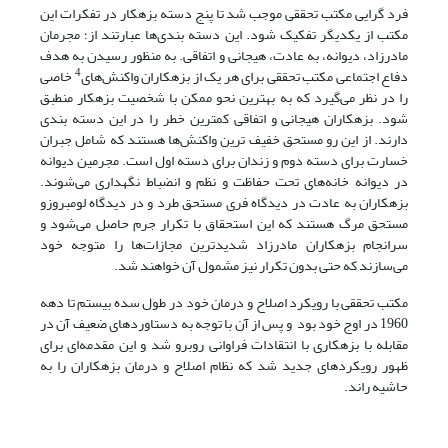
فرد گرایی مکتب تحققی موجب شد تا پنج دسته بزهکار در تفکرات این
مکتب از یکدیگر تفکیک شود. این دسته بندی‌ها عبارتند از؛ مجرمان
مادرزاد، دیوانه، به عادت، هیجانی و اتفاقی. به منظور رسیدن به هدف
4
دفاع اجتماعی مکتب تحققی برای هر یک از بزهکاران واکنش‌های
خاصی
را در نظر می‌گیرد که به بهترین نحو ممکن با شخصیت بزهکار منطبق
شود. بزهکاران هیجانی و اتفاقی کمترین خطر را در این دسته بندی
دارند. از این رو مستحق خفیف ترین واکنش‌ها هستند که شامل جبران
خسارت برای دسته دوم و زندان برای دسته اول است. مجرمین دیوانه
در دیوانه خانه‌های تحت حفاظت و نظم و انضباط نگهداری می‌شوند.
بزهکاران به عادت در دیدگاه فری مستحق طرد و در دیدگاه لومبروزو
مستحق مرگ هستند که این استحقاق با تکرار جرم حاصل می‌شود و
سرانجام بزهکاران مادرزاد شدیدترین مجازات‌ها را متوجه خود
می‌سازند که حتی بدون تکرار نیز مشمول آن خواهند شد.
مکتب تحققی با رویکرد اصلاح و درمان خود در طول سده بیستم تا دهه
1960 در اوج خود بود و پس از آن با توجه به دستاوردهای ضعیف آن در
مقابله با بزهکاری با انتقادات فراوانی روبرو شد و این مقدمه‌ای برای
ظهور رویکردهای جدید شد که نظام اصلاح و درمان بزهکاران را به
حاشیه راند.