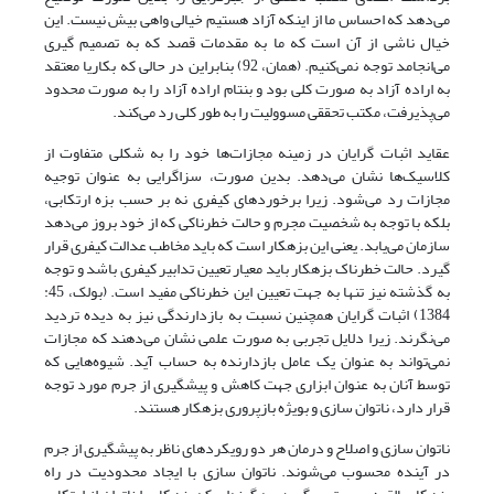
می‌دهد که احساس ما از اینکه آزاد هستیم خیالی واهی بیش نیست. این
خیال ناشی از آن است که ما به مقدمات قصد که به تصمیم گیری
می‌انجامد توجه نمی‌کنیم. (همان، 92) بنابراین در حالی که بکاریا معتقد
به اراده آزاد به صورت کلی بود و بنتام اراده آزاد را به صورت محدود
می‌پذیرفت، مکتب تحققی مسوولیت را به طور کلی رد می‌کند.
عقاید اثبات گرایان در زمینه مجازات‌ها خود را به شکلی متفاوت از
کلاسیک‌ها نشان می‌دهد. بدین صورت، سزاگرایی به عنوان توجیه
مجازات رد می‌شود. زیرا برخوردهای کیفری نه بر حسب بزه ارتکابی،
بلکه با توجه به شخصیت مجرم و حالت خطرناکی که از خود بروز می‌دهد
سازمان می‌یابد. یعنی این بزهکار است که باید مخاطب عدالت کیفری قرار
گیرد. حالت خطرناک بزهکار باید معیار تعیین تدابیر کیفری باشد و توجه
به گذشته نیز تنها به جهت تعیین این خطرناکی مفید است. (بولک، 45:
1384) اثبات گرایان همچنین نسبت به بازدارندگی نیز به دیده تردید
می‌نگرند. زیرا دلایل تجربی به صورت علمی نشان می‌دهند که مجازات
نمی‌تواند به عنوان یک عامل بازدارنده به حساب آید. شیوه‌هایی که
توسط آنان به عنوان ابزاری جهت کاهش و پیشگیری از جرم مورد توجه
قرار دارد، ناتوان سازی و بویژه بازپروری بزهکار هستند.
ناتوان سازی و اصلاح و درمان هر دو رویکردهای ناظر به پیشگیری از جرم
در آینده محسوب می‌شوند. ناتوان سازی با ایجاد محدودیت در راه