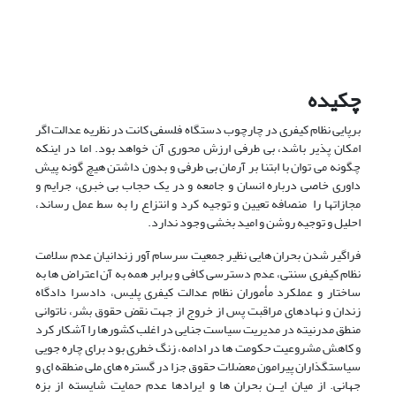
چکیده
برپایی نظام کیفری در چارچوب دستگاه فلسفی کانت در نظریه عدالت اگر
امکان پذیر باشد، بی طرفی ارزش محوری آن خواهد بود. اما در اینکه
چگونه می توان با ابتنا بر آرمان بی طرفی و بدون داشتن هیچ گونه پیش
داوری خاصی درباره انسان و جامعه و در یک حجاب بی خبری، جرایم و
مجازاتها را منصافه تعیین و توجیه کرد و انتزاع را به سط عمل رساند،
احلیل و توجیه روشن و امید بخشی وجود ندارد.
فراگیر شدن بحران هایی نظیر جمعیت سرسام آور زندانیان عدم سلامت
نظام کیفری سنتی، عدم دسترسی کافی و برابر همه به آن اعتراض ها به
ساختار و عملکرد مأموران نظام عدالت کیفرى پلیس، دادسرا دادگاه
زندان و نهادهای مراقبت پس از خروج از جهت نقض حقوق بشر، ناتوانی
منطق مدرنیته در مدیریت سیاست جنایی در اغلب کشورها را آشکار کرد
و کاهش مشروعیت حکومت ها در ادامه، زنگ خطری بود برای چاره جویی
سیاستگذاران پیرامون معضلات حقوق جزا در گستره های ملی منطقه ای و
جهانی. از میان ایــن بحران ها و ایرادها عدم حمایت شایسته از بزه