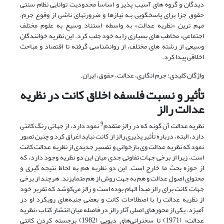
دیدگان و گروه های آسیب پذیر و اساساً محدودیت توانایی نظام سنتی
حقوق جزا برای پاسخگویی بـه نیازها و ضرورتهای ناشی از وقوع جرم،
مهم ترین «نظریه عدالت» به واسطه استناد وسیع به علوم مختلف
اجتماعی، مخاطب های بسیاری را به خود جلب کرد. این نظریه خوانندگان
وسیعی از رشته های مختلف، از روانشناسی گرفته تا اقتصاد و مباحث
اخلاقی پیدا کرد.
واژگان کلیدی: جرم انگاری، عدالت، حقوق، ایران.
تأثیر و نسبت فلسفه اخلاق کانت در نظریه
عدالت رالز
9
نظریه عدالت آن گونه که در رالز متقدم
نمود دارد، از جهاتی رنگ کانتی
دارد، البته، درباره تأثیر پذیری رالز از کانت نباید اغراق کرد و چنین تصور
نمود که نظریه عدالت وی بازخوانی و تفسیر جدیدی از نظریه عدالت کانت
است، زیرا از برخی جهات تفاوتی جدی میان این دو نظریه وجود دارد، که
از حوزه بحث ما خارج است. این دو نظریه هم به لحاظ نتیجه گیری و
محتوای اصول عدالت و هم به جهت روش از هم متمایزند. هرچند از برخی
جهات کانت برای رالز مبدأ الهام بوده است و رالز می‌کوشد که تقریر خود
از نظریه عدالت را با اصطلاحات کانت و بعضی جنبه‌های رویکرد او در
آمیزد. یکی از محورهای اصلی آثار رالز در فاصله میان انتشار کتاب «نظریه
عدالت» (1971) تا سخنرانی‌های دیویی (1982) برجسته کردن کانتی