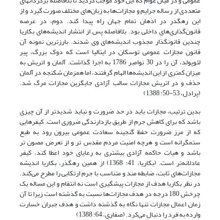
عمومی و در میان عوام که این خود موجب گردید تا بلافاصله برگردانهای
متعددی از رساله جرایم و مجازات‌ها به زبان‌های مختلف صورت گیرد و از
این رهگذر در اذهان تمام جهان راه پیدا کند. دوم، در عرصه
قانون‌گذاری‌های داخلی بود. بلافاصله پس از انتشار اندیشه‌های بکاریا
چندین قانونگذار مجذوب اندیشه‌های وی شدند. بارزترین نمونه آن
قانون مجازات عمومی توسکان در ایتالیا است که دوک بزرگ، پیر
لئوپولد، آن را در 30 نوامبر 1786 به اجرا گذاشت. آلمان و اتریش به
میزان کمتری از این اندیشه‌ها الهام گرفتند، اما همزمان شکنجه در آلمان
حذف و در اتریش مجازات سالب آزادی جایگزین مجازات مرگ شد.
(پرادل، 53-50: 1388)
بدین ترتیب، مجازات باید در حد ضرورت و نباید شدیدتر از آن چیزی
باشد که برای کاهش جرم از طریق بازدارندگی ضروری است. کیفرهایی
که از مرز ضرورت حفظ گنجینه سعادت عمومی بیرون رود به طبع
ستمگرانه است و هرچه امنیت مردم مقدس تر و از تعرض مصون تر
باشد و هیات حاکمه آزادی بیشتری به رعایای خود اعطا کند، کیفر
عادلانه‌تر است. (بکاریا، 41: 1368) از همین رهگذر، بکاریا اندیشه
مجازات‌های ثابت، ضابطه مند و متناسب با جرم ارتکابی را مطرح می‌کند.
در نظر بکاریا هدف از مجازات پیشگیری است نه انتقام و این مساله یک
چرخش 180 درجه در هدف مجازات‌ها نسبت به گذشته است زیرا تا آن
زمان اعمال مجازات تنها نگاه به گذشته داشت و هدف جبران خسارت
وارده به فرد را دنبال می‌کرد. (صفاری، 64: 1388)