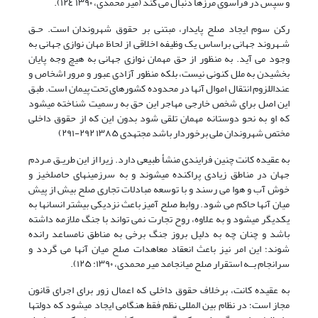
و سپس در فراسوی مرزها دنبال می کند (میر محمدی، ۱۳۹۰ ١٢٤).
رکن سوم ایجاد صلح پایدار، مبتنی بر حقوق شهروندان است. حـق
شـهروند جهانی براساس یک وظیفه اخلاقی از لحاظ مهان نوازی جهانی به
وجود می آید. به منظور از حق مهمان نوازی جهانی به هیچ وجه پایان
بخشیدن به ملل کنونی نیست، بلکه منظور آزادی عبور و مرور اشخاص و
عنداللزوم انتقال اموال آنها در محدوده کشورهای تحت پیمان است. طبق
این اصل برای شخص خارجی مهاجر این حق به رسمیت شناخته میشود
که او به نحو دوستانه مهمان تلقی شود بدون این که از حقوق داخلی
مختص شهروندان ملی برخوردار باشد مجتهدی ۱۳۸۵ ۲۹۲-۲۹۱)
به عقیده کانت چنین فرایندی منشأ طبیعی دارد. زیرا از این طریـق مـردم
جهان در مناطق زیادی پراکنده میشوند و به سرزمینهای حاصلخیز و
خوش آب و هوا می رسند و با توسعه مبادلات تجاری صلح بیش از پیش
میان آنها حاکم می شود. روابط صلح آمیز باعث نزدیکی بیشتر انسانها به
یکدیگر میشود و به علاوه، روح تجارت نمی تواند با جنگ ملازمه داشته
باشد و چنان چه به دلیل بروز جنگ برخی به مناطق نامساعد رانده
شوند؛ این امر نیز باعث انعقاد معاهدات صلح میان آنها می گردد و
سرانجام بــه استقرار صلح میانجامد میر محمدی، ۱۳۹۰: ۱۲۵).
به عقیده کانت، برخلاف حقوق داخلی که اعمال زور برای اجرای قانون
مجاز است؛ در نظام بین المللی نظم فقط هنگامی ایجاد میشود که دولتها