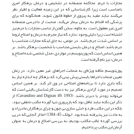
مجازات با جرم. محاکمه منصفانه در تشخیص و درمان بزهکار امری
نامناسب است زیرا کارشناسانی که در این زمینه فعالیت و اظهار نظر
می‌کنند نباید مقید به پیروی از خطوط قانون شوند، همانگونه که برای
پزشکی که اقدام به درمان بیمار می‌کند، صحبت از دادرسی منصفانه
امری غیر معقول است. به علاوه، سخن گفتن از تناسب مجازات با جرم نیز
اشتباه است زیرا دلیلی وجود ندارد که نیاز مجرم به درمان و اصلاح لزوما
بر اساس شدت جرم باشد. در عوض، به جای اینکه مجازات متناسب با
جرم باشد، اصلاح و درمان بایستی متناسب با شخصیت بزهکار باشد. بر
همین اساس است که پوزیتویسم در مواردی «مدل شخصی شده اصلاح و
درمان» نیز نام گرفته است.
پوزیتویسم علاقه ویژه‌ای به ضمانت اجراهای غیر معین دارد. در زمان
تعیین ضمانت اجراها بایستی پیش بینی کرد که بزهکار چه اندازه نیاز به
نگه داری دارد تا برنامه‌های اصلاحی در وی اثر کند. بر همین اساس
تصمیم در مورد آزادی بزهکار نیز به دست کارشناسان بالینی است که
می‌تواند زودتر یا دیرتر باشد. (Cavandino and Dignan, 49; 1993) از
ذکر این نکته نباید غافل بود که بازپروری تنها آورده مکتب تحققی نبود،
بلکه در این مکتب طرد و خنثی سازی بی چون و چرای بزهکاران مادرزاد و
به عادت نیز پذیرفته شده بود. (بولک، 45: 1384) اما از آنجایی که در پی
بررسی آورده غالب مکاتب بودیم، به بررسی اصلاح و درمان به عنوان
آرمان این مکتب پرداختیم.