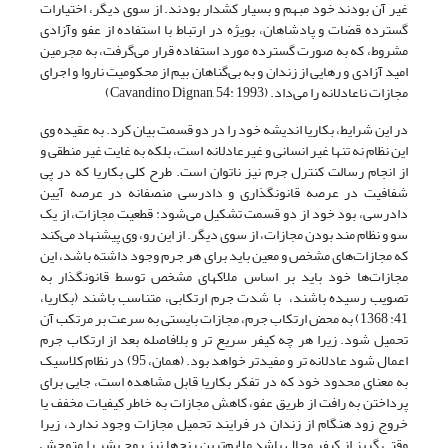
غیر آن بودند خود مبهم و بسیار کشدار بودند. از سوی دیگر، اختیارات
گسترده قضات و پادشاهان، بویژه در ارتباط با استفاده از عفو وآزادی
مشروط، که به صورت گسترده مورد استفاده قرار می‌گرفت، به مجرمین
امید آزادی و رهایی از زندان و به بی‌گناهان بیم از محکومیت ناروا و اجرای
مجازات ناعادلانه را می‌داد. (Cavandino Dignan, 54: 1993)
در این شرایط، بکاریا اندیشه خود را در دو قسمت بیان کرد. به عقیده وی
این نظام نه تنها غیر انسانی و غیرعادلانه است، بلکه به غایت غیر منطقی و
از انجام رسالت کنترل جرم نیز ناتوان است. طرح کلی بکاریا که در پی
شفافیت در عرصه قانونگذاری و دادرسی منصفانه در عرصه آیین
دادرسی، بود خود از دو قسمت تشکیل می‌شود: قطعیت مجازات، از یک
سو و نظام مند بودن مجازات، از سوی دیگر. از این رو، وی پیشنهاد می‌کند
که مجازات‌های مشخص و معین باید برای هر جرم وجود داشته باشد، این
مجازات‌ها خود باید بر اساس ملاکهای مشخص توسط قانونگذار به
تصویب رسیده باشند، با شدت جرم ارتکابی، متناسب باشند (بکاریا،
41: 1368) به محض ارتکاب جرم، مجازات بایستی به سرعت بر مرتکب آن
تحمیل شود. زیرا هر چه کیفر سریع تر و بلافاصله بعد از ارتکاب جرم
اعمال شود عادلانه تر و مفیدتر خواهد بود. (همان، 95) در نظام کلاسیک
به معنای محدود خود که در تفکر بکاریا قابل مشاهده است، جایی برای
پرداختن به رافت از طریق عفو، کاهش مجازات به خاطر کیفیات مخفف یا
خروج زود هنگام از زندان در فرایند تحمیل مجازات وجود ندارد، زیرا
وقتی گریز از کیفر محال باشد ملایم‌ترین رنج‌ها نیز روح بشر را متوحش