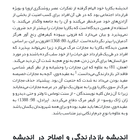
اندیشه بکاریا خود الهام گرفته از تفکرات عصر روشنگری اروپا و بویژه
قرارداد اجتماعی بود که در طی آن افراد برای کسب امنیت از بخشی از
آزادی‌های خود صرف‌نظر می‌کنند و آن را به جامعه واگذار می‌کنند. با
استفاده از همین دیدگاه است که بکاریا مجازات را بیشتر از حد ضرورت
نمی‌پذیرد و بیان می‌دارد که فزونی بیهوده کیفرهای رنج آور هرگز
آدمیان را بهتر نگردانده است. (بکاریا، 80: 1368) افزون بر این، بر اساس
همین دیدگاه بکاریا به مجازات مرگ می‌تازد زیرا نمی‌تواند بپذیرد که
افراد در طی یک قرارداد حق حیات را از خود سلب کرده باشند و در مورد
حق انسان‌ها برای گردن زدن، هم به نوع هم به شدت آن تردید می‌کند.
(همان، 81) به علاوه که این مجازات را وحشیانه و از نظر کیفر شناسی
1
فاقد اثر بازدارندگی می‌دانست.
به عقیده وی، آنچه به مجازات خصیصه
مفید بودن می‌داد نه شدت که حتمیت آن بود. پیشنهاد حذف مجازات
مرگ از سوی بکاریا وی را به عنوان یک نوآور در عرصه مجازات می‌نمایاند
زیرا تا آن زمان کلیه نویسندگان - از سنت توماس تا ولتر و حتی دیدرو و
ژان ژاک روسو- از کیفر مرگ دفاع می‌کردند. (پرادل، 98: 1388) به
عقیده وی، مجازات‌ها باید مفید بوده و برای همه شهروندان یکسان باشد
و به علاوه با نوع جرم ارتکابی نیز متناسب باشد.
اندیشه بازدارندگی و اصلاح در اندیشه