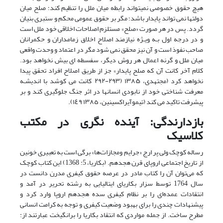
هیچ حقوق خصوصی نمیتواند رابطه میان ملل را تنظیم کند؛ صلح میان
دولتها نمی تواند پایدار باشد؛ مگر بر حقوق عمومی محکم و ستبری بنیان
گردد. پس در هر صورت «صلح» مستلزم اصلاحات اخلاقی خود ملل است
و در درجه اول بـه ویـژه نیازمند اصلاح اخلاق زمامداران و حکمرانان
صاحب نفوذ است و آن نیز محقق نمی شود مگر در اعتماد و وحدت واقعی
میان ملل و گرنه اعمال هر روش دیگر، سفسطه ای بیش نخواهد بود.
کلام آخر کانت آن که صلح پایدار» جز از طریق اصلاح افراد تحقق پیدا
نخواهد کرد (مجتهدی، ۱۳۸۵ (۲۹۳-۲۹۲ کانت می کوشد با اندیشـه
معرفت شناختی خود از نابودی انسانها در اثر جنگ جلوگیری کند و بر
پیشرفت تاکید می کند (تیموآیراکسینین، ١٣٨٥ ١٤٩).
بازدارندگی: آینده نگری در مکتب
کلاسیک
رساله کوچک ولی پر ارج «جرایم ومجازات‌ها» برگی است به تعبیری خونین
از تاریخ اجتماعی اروپای قرن هجدهم. (بکاریا، 5: 1368) این کتاب کوچک
که می‌توان آن را کتاب مادر در عرصه حقوق کیفری مدرن دانست در
سال 1764 توسط سزار بکاریای ایتالیایی به رشته تحریر در آمد و
انتقادات عمده‌ای را بر نظام کیفری سده هجدهم اروپا وارد کرد و
پیشنهادات چندی را برای بهبود وضعیت کیفری و توجه به کرامت انسانی
مطرح ساخت. از جمله مواردی که انتقاد بکاریا را برانگیخت عبارتند از: