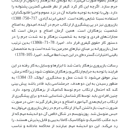
بزهکار بالقوه صورت می‌گیرد، به گونه‌ای که بزهکار را ناتوان از ارتکاب
جرم سازد. اگرچه این کار کرد کیفر از نظر فلسفی کمترین پشتوانه را
دارد، ولی با توجه به توجیه عامیانه آن در نزد عموم و اخیرا قانونگذاران
استفاده نسبتا شایعی یافته است. (نجفی ابرندآبادی، 717-750: 1388)
بازپروری نیز در پی پیشگیری از ارتکاب جرم در آینده، امیدوار به اصلاح
شخصیت بزهکاران است. همین آرمان اصلاح و درمان است که
مجازات‌های فردی و توجه به شخصیت بزهکار و نه شدت جرم را در
دستور کار حقوق کیفری قرار داد. (مهرا، 78-71: 1386b) بدین ترتیب
مدل بازپرورانه بر مبنای نیازهای مجرمین بنا شده است و به متخصصان
بالینی اختیارات گسترده‌ای در این جهت اعطا می‌کند. (مهرا، 105: 1378)
رسالت بازپروری بزهکار باعث شد تا ابزارها و وسایل به کار رفته در این
فرایند با توجه به جرایم ارتکابی و بزهکاران متفاوت شود زیرا گاه نرمش،
بهتر موفق می‌شود تا شدت عمل و سختگیری. (بولک، 33: 1384) به
منظور رسیدن به این دو هدف، جرمشناسی باید قادر باشد پیش بینی
کند که احتمال ارتکاب جرم توسط کدامیک از بزهکاران وجود دارد.
چنین افرادی باید توسط کارشناسان شناسایی شده و برای پیشگیری از
ارتکاب جرایم بعدی آنها مورد اصلاح و درمان قرار گیرند؛ حتی در صورت
ضرورت جهت بازداشتن آنها از ارتکاب جرم در زمان بازپروری می‌توان به
حبس متوسل شد. پوزیتویسم در شکل خالص آن دو اندیشه مهم که از
دید مکتب کلاسیک و نئوکلاسیک کاملا بدیهی و قابل پذیرش هستند، را
رد می‌کند. این دو اندیشه مهم عبارتند از محاکمه عادلانه و تناسب