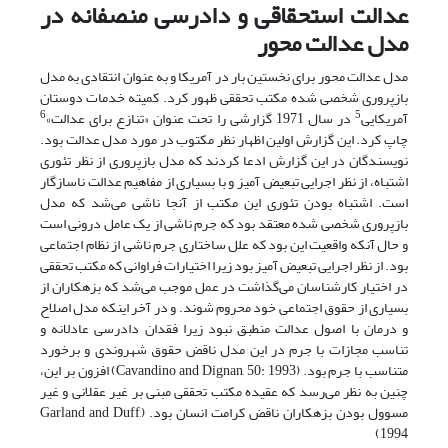
عدالت استحقاقی و دادرسی منصفانه در
مدل عدالت محور
مدل عدالت محور برای نخستین بار در آمریکا و به عنوان انتقادی به مدل
بازپروری شخصی شده مکتب تحققی ظهور کرد. کمیته خدمات دوستان
6
5
آمریکایی
در سال 1971 گزارشی را تحت عنوان «تنازع برای عدالت»
چاپ کرد. این گزارش اولین اظهار نظر مکتوب در مورد مدل عدالت بود.
نویسندگان در این گزارش ادعا کردند که مدل بازپروری از نظر تئوری
اشتباه، از نظر اجرایی تبعیض آمیز و با بسیاری از مفاهیم عدالت ناسازگار
است. اشتباه بودن تئوری این مکتب از آنجا ناشی می‌شد که مدل
بازپروری شخصی شده معتقد بود که جرم ناشی از یک عامل درونی است
و حال آنکه واقعیت این بود که علل ساختاری جرم ناشی از نظام اجتماعی
بود. از نظر اجرایی تبعیض آمیز بود زیرا اختیارات فراوانی که مکتب تحققی
در اختیار کارشناسان می‌گذاشت در عمل موجب می‌شد که بزهکاران از
بسیاری از حقوق اجتماعی خود محروم شوند. و در آخر اینکه مدل اصلاح
و درمان با اصول عدالت منطبق نبود زیرا فقدان دادرسی عادلانه و
تناسب مجازات با جرم در این مدل ناقض حقوق شهروندی و برخورد
متناسب با جرم بود. (Cavandino and Dignan, 50: 1993) افزون بر این،
چنین به نظر می‌رسد که عقیده مکتب تحققی مبنی بر غیر عقلانی و غیر
مسوول بودن بزهکاران ناقض کرامت انسان بود. (Garland and Duff,
1994)