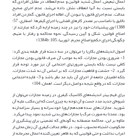
اعمال تبعیض، اعمال شدید قوانین و عدم انعطاف در مقابل افرادی که
بایستی نسبت به آنها انعطاف نشان داده می‌شد، عدم اجرای صحیح
عدالت، عدم اجرای قانون یا نبودن آن، اطاله اجرای قانون، گماردن افراد
نالایق یا نامناسب بر مصدر کارهای قضایی یا اجرای کیفرها. (صفاری، 57:
1388) وی پیشنهادات خود را نیز در چند زمینه ارایه کرد که عبارتند از:
اصلاح قوانین، شکل و آیین رسیدگی، نحوه محاکمه و رفتار با متهم،
چگونگی اجرای حکم و اصلاح مجرم. (نوربها، 105: 1384b)
اصول اندیشه‌های بکاریا را می‌توان در سه دسته قرار طبقه بندی کرد:
1- ضروری بودن مجازات، که به موجب آن صرف قانونی بودن مجازات
کافی نیست بلکه بایستی ضرورتهای اجتماعی آن نیز مورد توجه قرار
گیرد. 2- حشمت و قاطعیت مجازات، که بر اساس آن نه شدت مجازات،
بلکه اطمینان جامعه از اجرای آن باید مد نظر باشد و 3- فایده اجتماعی
مجازات، که در واقع نتیجه دو اصل دیگر است. (همان، 104)
برای فهم بهتر اندیشه‌های کلاسیک کیفری در زمینه مجازات می‌توان از
شیوه‌ای جدید مدد جست و آن توجه به چیزی است که این مکتب علیه آن
شورید. مجازات‌های سده هجدهم اروپا خودسرانه و بسیار سزامدارنه
بود، عمدتا به صورت مرگ یا مجازات‌های بدنی شدید نمود پیدا می‌کرد.
علاوه بر این، محاکمه منصفانه به گونه‌ای که تضمینی برای پیشگیری از
محکومیت اشتباه محسوب شود، در نظام عدالت کیفری آن زمان محلی از
اعراب نداشت و حتی قوانینی که به ظاهر تعیین کننده اعمال مجرمانه از