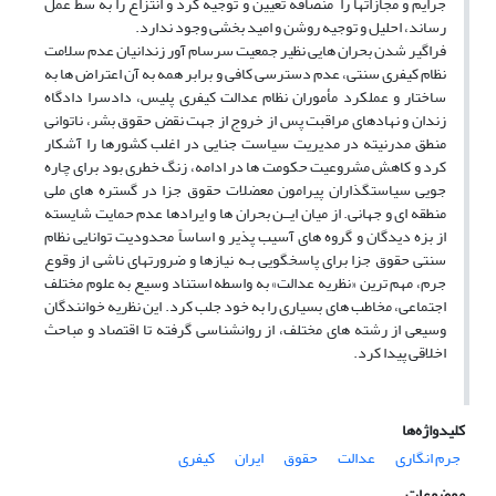
جرایم و مجازاتها را منصافه تعیین و توجیه کرد و انتزاع را به سط عمل
رساند، احلیل و توجیه روشن و امید بخشی وجود ندارد.
فراگیر شدن بحران هایی نظیر جمعیت سرسام آور زندانیان عدم سلامت
نظام کیفری سنتی، عدم دسترسی کافی و برابر همه به آن اعتراض ها به
ساختار و عملکرد مأموران نظام عدالت کیفرى پلیس، دادسرا دادگاه
زندان و نهادهای مراقبت پس از خروج از جهت نقض حقوق بشر، ناتوانی
منطق مدرنیته در مدیریت سیاست جنایی در اغلب کشورها را آشکار
کرد و کاهش مشروعیت حکومت ها در ادامه، زنگ خطری بود برای چاره
جویی سیاستگذاران پیرامون معضلات حقوق جزا در گستره های ملی
منطقه ای و جهانی. از میان ایــن بحران ها و ایرادها عدم حمایت شایسته
از بزه دیدگان و گروه های آسیب پذیر و اساساً محدودیت توانایی نظام
سنتی حقوق جزا برای پاسخگویی بـه نیازها و ضرورتهای ناشی از وقوع
جرم، مهم ترین «نظریه عدالت» به واسطه استناد وسیع به علوم مختلف
اجتماعی، مخاطب های بسیاری را به خود جلب کرد. این نظریه خوانندگان
وسیعی از رشته های مختلف، از روانشناسی گرفته تا اقتصاد و مباحث
اخلاقی پیدا کرد.
کلیدواژه‌ها
جرم انگاری
عدالت
حقوق
ایران
کیفری
موضوعات