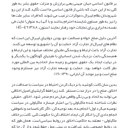
بر قانون اساسی جهان میهنی یعنی برارزش و منزلت حقوق بشر به طور
کلی نه از این حیث که ناشی از قانون اساسی ما است تأکید کند از این رو
شهروندان نظام لیبرال دموکرات ترغیب می شوند که افراد سایر ملت ها
را نیز به طور مساوی شایسته احترام بدانند و با آنهـا بـه عنوان) غایت فی
نفسه نه ابزاری برای تمایلات خود رفتار نمایند (ستون، ١٣٨٨ ٤٦- 45)
آخرین دلیل صلح خواه و مسالمت جو بودن دولتهای لیبرال این است که
نظام های لیبرال از تجارت آزاد حمایت و آن را تشویق و توسعه می.کنند.
تجارت آزاد باعث ارتباط و پیوستگی ملتهای مختلف میشود و این ارتباط و
همبستگی باعث نزدیک شدن انسانهای با ملیتهای گوناگون با یکدیگر و
در نهایت ایجاد یک حقوق عمومی و زمینه ساز اتحادیه بین المللی مورد
نظر کانت خواهد بود. حمایت و توسعه تجارت آزاد نیز مستلزم وجود
صلح است و نیز موجد آن (بارانی، ۱۳۹۰: ١٦٠).
بدین سان کانت کوشید با نزدیک کردن احتیاط در سیاست با صداقت در
اخلاق، صلح را در دراز مدت مستقر .کند زیرا فقط گرایشهای اصیل اخلاقی
می تواند به اتحاد و بی رنگی واقعی میان مردم منجر شود. اخلاق ،حقیقی
نظرات شناخته شده ماکیاولی را بی اعتبار میسازد ماکیاولی در سیاست
توصیه میکرد اول) انجام بده، بعد توجیه کن، «اگر کارنامساعد و ناموفقی
انجام دادی آن را انکار کن، ایجاد اختلاف کن تا حکومت کنی. کانت برخلاف
ماکیاولى - معتقد به حاکمیت اخلاق در روابط سیاسی است. همان طور که
در روابط خصوصی باید شرافت و درستی عمل حفظ شود و از آن جا که