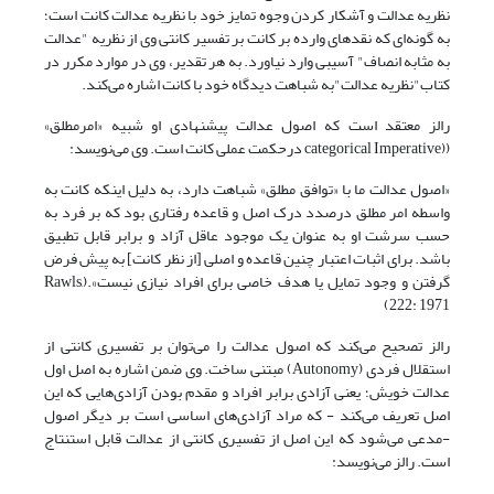
نظریه عدالت و آشکار کردن وجوه تمایز خود با نظریه عدالت کانت است؛
به گونه‌ای که نقدهای وارده بر کانت بر تفسیر کانتی وی از نظریه "عدالت
به مثابه انصاف" آسیبی وارد نیاورد. به هر تقدیر، وی در موارد مکرر در
کتاب"نظریه عدالت"به شباهت دیدگاه خود با کانت اشاره می‌کند.
رالز معتقد است که اصول عدالت پیشنهادی او شبیه «امرمطلق»
((categorical Imperative درحکمت عملی کانت است. وی می‌نویسد:
«اصول عدالت ما با «توافق مطلق» شباهت دارد، به دلیل اینکه کانت به
واسطه امر مطلق درصدد درک اصل و قاعده رفتاری بود که بر فرد به
حسب سرشت او به عنوان یک موجود عاقل آزاد و برابر قابل تطبیق
باشد. برای اثبات اعتبار چنین قاعده و اصلی [از نظر کانت] به پیش فرض
گرفتن و وجود تمایل یا هدف خاصی برای افراد نیازی نیست».(Rawls,
222: 1971)
رالز تصحیح می‌کند که اصول عدالت را می‌توان بر تفسیری کانتی از
استقلال فردی (Autonomy) مبتنی ساخت. وی ضمن اشاره به اصل اول
عدالت خویش؛ یعنی آزادی برابر افراد و مقدم بودن آزادی‌هایی که این
اصل تعریف می‌کند - که مراد آزادی‌های اساسی است بر دیگر اصول
-مدعی می‌شود که این اصل از تفسیری کانتی از عدالت قابل استنتاج
است. رالز می‌نویسد: