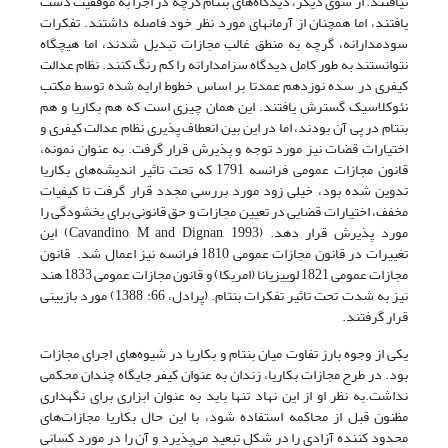
نیافتند. از سوی دیگر، دیدگاه‌های بنتام گرچه در اجرا به موفقیت دست
یافتند، اما همچنان از آرمانهای مورد نظر خود فاصله داشتند. تفکرات
سودمدارانه، گرچه به منطق غالب مجازات تبدیل شدند، اما هیچگاه
نتوانستند به طور کامل دیدگاه سزامدارانه را کم رنگ کنند. نظام عدالت
کیفری در سده نوزدهم عمدتا بر اساس خطوط ارایه شده توسط مکتب
نئوکلاسیک گسترش یافتند. این همان چیزی است که هم بکاریا و هم
بنتام در پی آن بودند، اما در این بین انعطاف پذیری نظام عدالت کیفری و
اختیارات قضات نیز مورد توجه و پذیرش قرار گرفت. به عنوان نمونه،
قانون مجازات عمومی فرانسه 1791 که تحت تاثیر اندیشه‌های بکاریا
تدوین شده بود، خیلی زود مورد بررسی مجدد قرار گرفت تا کیفیات
مخفف، اختیارات قضایی در تعیین مجازات و حق قانونی برای بخشودگی را
مورد پذیرش قرار دهد. (Cavandino, M and Dignan, 1993) این
تغییرات در قانون مجازات عمومی 1810 فرانسه نیز اعمال شد. قانون
مجازات عمومی 1821 لوییزیانا (امریکا) و قانون مجازات عمومی 1833 هند
نیز به شدت تحت تاثیر تفکرات بنتام. (پرادل، 66: 1388) مورد بازبینی
قرار گرفتند.
یکی از وجوه بارز تفاوت میان بنتام و بکاریا در شیوه‌های اجرای مجازات
بود. در طرح مجازات بکاریا، زندان به عنوان کیفر جایگاه چندان محکمی
نداشت.به نظر او از این نهاد تنها باید به عنوان ابزاری برای نگهداری
مظنون قبل از محاکمه استفاده شود، با این حال بکاریا مجازات‌های
محدود کننده آزادی را در شکل تبعید می‌پذیرد و آن را در مورد کسانی