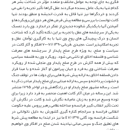
فکری به جای توجه به عوامل مختلف و متعدد مؤثر در شناخت بشر هر
کدام تنها به یک عامل بسنده میکردند عقل گراها تأثیر تجربه را نفی می
کردند و خردگراها نیز تنها قائل به قدرت اندیشه و منطق بودند تنها
کانت توانست با بررسی و مطالعه پیش فرض های هر دوی این رویکردها و
آمیختن آنها با یکدیگر شالوده جدیدی از تفکر در اندازد. وی با رد تمسک
به یکی از سرچشمه های عقل یا تجربه بر این نکته تأکید کرد که شناخت
انسان و درک پیچیدگی های روح وی تنها با به کارگیری توأمان عقل و
تجربه امکانپذیر است ،مجیدی ،قربانی ۱۳۹۰ (۷۱-۷۰ افکار و آثار کانت در
سیاست و صلح، به ویژه طرح صلح پایدار از سرچشمه های معرفت
شناسی و فلسفه اخلاق او ناشی می شود. رویکرد وی به فلسفه سیاسی
که بیش از همه آثارش در طرح صلح پایدار وی متجلی شده از رویکرد
معرفت شناختی وی به فرد و جهان پیرامون او آغاز شده و با مبنا قرار
دادن فسلفه اخلاق به ارائه پیش شرط هایی برای دولت ها در توقف جنگ
و خشونت پرداخته و سپس به ارائه مبنایی برای صلح پایدار مبادرت کرده
است. رساله مشهور صلح پایدار او در زادگاهش و در اواخر ۱۷۹۵ منتشر
شد. این رساله در میان آثار کانت اهمیت منحصر به فرد دارد زیرا برای
توده وسیع مردم و به زبان عامیانه نگارش شد و کانت در نگارش آن
تحت تأثیر انقلاب کبیر فرانسه و مداخله نظامی رهبر پروس علیه حکومت
انقلابی فرانسه و سرانجام کناره گیری کشورش به دلیل ناتوانانی در
شکست فرانسه بود گانی ۱۳۹۱ (٤٧ ما نیز در ابتدا به مطالعه پیش شرط
های تعلیق جنگ و سپس مبانی نهادینه شدن صلح در افکار وی خواهیم
پرداخت.