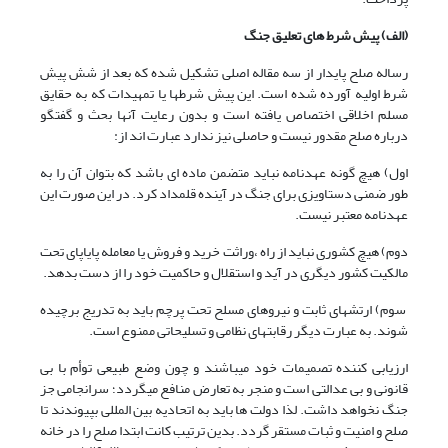
(الف) پیش شرط های تعلیق جنگ
رساله صلح پایدار از سه مقاله اصلی تشکیل شده که بعد از شش پیش
شرط اولیه آورده شده است. این پیش شرطها یا تمهیدات که به حقایق
مسلم اخلاقی اختصاص یافته است و بدون رعایت آنها بحث و گفتگو
درباره صلح مقدور نیست و حاصلی نیز ندارد عبارت اند از:
اول) هیچ گونه عهدنامه نباید متضمن ماده ای باشد که بتوان آن را به
طور ضمنی دستاویزی برای جنگ در آینده قلمداد کرد. در این صورت این
عهدنامه معتبر نیست.
دوم) هیچ کشوری نباید از راه ،وراثت خرید و فروش یا معامله پایاپای تحت
مالکیت کشور دیگری در آید و استقلال و حاکمیت خود را از دست بدهد.
سوم) ارتشهای ثابت و نیروهای مسلح تحت پرچم باید به تدریج برچیده
شوند. به عبارت دیگر رقابتهای نظامی و تسلیحاتی ممنوع است.
ارزیابی کننده تصمیمات خود میباشند و چون وضع طبیعی توأم با بی
قانونی و بی عدالتی است و منجر به تعارض منافع میگردد؛ سرانجامی جز
جنگ نخواهد داشت. لذا دولت ها باید به اتحادیه بین المللی بپیوندند تا
صلح و امنیت و ثبات مستقر گردد. بدین ترتیب کانت ابتدا صلح را در خانه