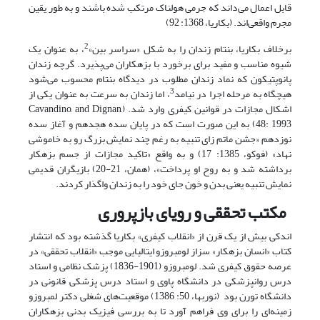
قابل اعمال می‌داند که جرمی هولناک مرتکب شده باشند و به طور یقین
مجرم واقعی‌اند. (بکاریا، 1368: 92)
2
برخلاف بکاریا، بنتام زندان را به شکل «سراسر بین»
، به عنوان یک
شیوه مناسب و مفید برای برخورد با بزهکاران می‌پذیرد. گرچه زندان
پانوپتیکون که نماد زندان مطلوب در دیدگاه بنتام محسوب می‌شود
3
هیچگاه به مرحله اجرا در نیامد
، اما زندان به سرعت به عنوان یکی از
اشکال مجازات در قوانین کیفری وارد شد. (Cavandino, and Dignan,
48: 1993) به این صورت است که در پایان سده هجدهم و آغاز سده
نوزدهم «جشن ماتم زای تنبیه به رغم چند نمایش بزرگ رو به خاموشی
نهاد» (فوکو، 1385: 17) و به واقع «تاکید مجازات از جسم بزهکار
برداشته شد و به روح او پرداخت»، (همان، 21-20) بازیگران قدیمی
نمایش تنبیه یعنی بدن و خون جای خود را به زندان واگذار کردند.
مکتب تحققی و رویای بازپروری
اندکی بیش از یک قرن از «انقلاب کیفری» بکاریا گذشته بود که انتشار
کتاب «انسان بزهکار» سزاز لومبروزو ایتالیایی موجب «انقلاب تحققی» در
عرصه حقوق کیفری شد. لومبروزو (1901-1836) پزشک نظامی و استاد
درس روانپزشکی در دانشگاه پاوی و استاد درس پزشکی قانونی در
دانشگاه تورن بود (نوربها، 50: 1386) موقعیت‌های شغلی دکتر لمبروزو
زمینه‌ای را برای وی فراهم آورد تا به بررسی فیزیک بدنی بزهکاران