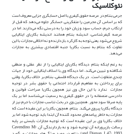
نئوکلاسیک
جرمی بنتام در عرصه حقوق کیفری با اصل حسابگری جزایی معروف است
که بر اساس آن مجرمین را متفکرینی حسابگر جلوه می‌دهد که قبل از
ارتکاب جرم، حساب سود و زیان خود را به درستی نگه می‌دارند. اما در
عرصه کیفرشناسی، اندیشه بنتام همانند اندیشه بکاریای ایتالیایی
شروع می‌شود یعنی توجه به کارکرد بازدارنده و نه اخلاقی مجازات با این
تفاوت که بنتام به نسبت بکاریا جنبه اقتصادی بیشتری به مجازات
می‌دهد.
به رغم اینکه بنتام دیدگاه بکاریای ایتالیایی را از نظر عقلی و منطقی
شکافته و تبیین می‌کند، اما دیدگاه وی با اسلاف ایتالیایی خود از جهات
چندی متفاوت است. در یک دیدگاه فلسفی، بنتام بر خلاف بکاریا، وقتی
برای پرداختن به مفاهیم قرارداد اجتماعی یا حقوق بشر در توجیه
مجازات ندارد با این حال وی نیز همچون بکاریا صراحت قوانین و
دادرسی منصفانه را در حقوق کیفری به رسمیت می‌شناسد اما بر یک
پایه صرفا سود محور. همچنین وی در بحث تناسب مجازات با جرم نیز از
دیدگاه بکاریا پیروی می‌کند. بنتام، همچون بکاریا بر این عقیده است که
مجازات به خاطر پیامدهای محدود کننده آن ابتدا باید توجیه شود اما بر
خلاف بکاریا وی بر این عقیده است که توجیه مجازات بایستی بر پایه
رسالت بازپرورانه آن توجیه شود و نه بازدارندگی آن. (Cavendino, M
and Dignan, J, 47: 1993) بنتام در مورد ویژگی‌های مجازات می‌گوید