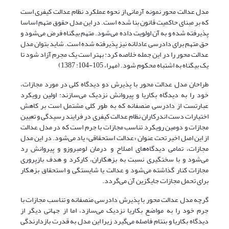
مدل عدالت محور نمونه آرمانی از نحوه عملکرد نظام عدالت کیفری است
که بر مبنای حاکمیت قانون بنا شده است. در این مدل حقوق متهم اساسا
پذیرفته شده و به آن اولویت داده می‌شود. متهم بیگناه فرض می‌شود و
حق متهم برای دادرسی عادلانه نیز پذیرفته شده است. شاید بتوان مدل
عدالت محور را در این جمله خلاصه کرد: بهتر است یک مجرم آزاد شود تا
یک بیگناه به اشتباه محکوم شود. (مهرا، 105-104: 1387)
طراحان مدل عدالت محور با پذیرش دو دیدگاه کلی در مورد مجازات،
خود را به دیدگاه بکاریا و پیروانش نزدیک می‌سازند: اولین رویکرد
عبارتست از دادرسی منصفانه که به طور کلی مشتمل است بر کاهش
اختیارات دست اندرکاران نظام عدالت کیفری در فرایند رسیدگی و تعیین
مجازات و دومین رویکرد تناسب مجازات با جرم است که در مدل عدالت
از این اصل اخیر تحت عنوان «عدالت استحقاقی» یاد می‌شود. در این مدل
مجازات، تمامی دیدگاه‌های اصلاح و درمان لومبروزو و پیروانش رد
می‌شود و با سختگیری نسبت به بزهکاران، کارکرد و هدف بازپروری
مجازات کنار گذاشته می‌شود و عدالت یا شایستگی و استحقاق بزهکار
برای تحمل مجازات جایگزین آن می‌گردد.
گرچه مدل عدالت محور با پذیرش دادرسی منصفانه و تناسب مجازات با
جرم خود را به مواضع بکاریا نزدیک می‌سازد، اما از جهاتی دیگر از
دیدگاه بکاریا و بنتام فاصله می‌گیرد زیرا این مدل به قدرت بازدارندگی