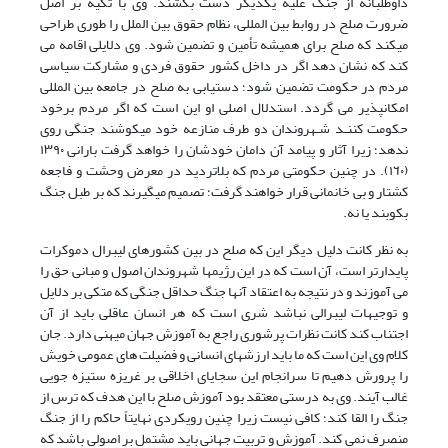
داوطلبانه از جنگ علیه یکدیگر دست بکشند. وی با تکیه بر اصل
ضرورت صلح در روابط بین المللی، نظام حقوق بین الملل را طوری طراحی
میکند که صلح برای همیشه تأمین و تضمین شود. وی دلایلی اقامه می
کند که نشان دهد اگر در داخل کشور حقوق فردی و مشارکت سیاسی
مردم در حکومت تضمین شود؛ دستیابی به صلح در جامعه بین المللی
امکانپذیر می گردد. استدلال اصلی او این است که اگر مردم برخود
حکومت کننـد شـهروندان دو طرف منازعه خود میکوشند جنگی روی
ندهد؛ زیرا آثار و پیامد آن دامان خودشان را خواهد گرفت بارانی ۱۳۹۰
(١٦٠). در چنین حکومتی مردم که بلاتردید در معرض وحشت و فاجعه
کشتار و بی خانمانی قرار خواهند گرفت؛ تصمیم میگیرند که بر طبل جنگ
بکوبند یا نه.
به نظر کانت دلیل دیگر این که صلح در بین کشورهای لیبرال دموکرات
پایدارتر است، آن است که در این رژیمها شهروندان اصول و مبانی حق را
می آموزند و در نتیجه به اعتقاد آنها جنگ حداقل جنگی که متکی بر دلایل
و توجیهات لیبرالی نباشد شری است که هر انسان عاقلی باید از آن
اجتناب کند کانت نظرات پرشوری راجع به آموزش جهان میهنی دارد. جان
کلام وی این است که ما باید ارزشهای انسانی و فضیلت های عمومی خویش
را پرورش دهیم تا سرانجام این سجایای اخلاقی بر غریزه ستیزه جویی
غالب آیند. وی به درستی معتقد بود آموزش صلح با این هدف که ترس از
جنگ را القا کند؛ کافی نیست زیرا چنین رویکردی نهایتاً حاکم را از جنگ
منصرف نمی کند. آموزش و تربیت جهانی باید مشتمل بر اصولی باشد که