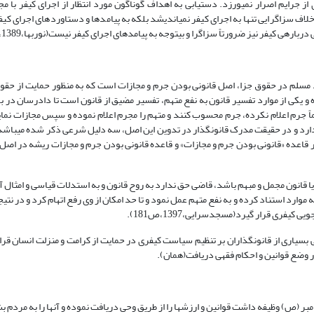
از جرایم اصرار نمی­ورزد. دستیابی به اهداف گوناگون مورد انتظار از اجرای کیفر با مجاز
ه­ی کیفر نیز ضرورتاً سزاگرا و بی­توجه به پیامدهای اجرای کیفر نیست(نوربها،1389،ص123).
اعد مسلم در حقوق جزا، اصل قانونی بودن جرم و مجازات است که به منظور حمایت از حق
و یکی از موارد تفسیر قانون به نفع متهم، تفسیر مضیق از قانون است تا دادرسان در بر
ماً جرم اعلام نکرده، جرم محسوب کنند و متهم را مجرم اعلام نموده و سپس مجازات نمای
 دارد و در حقیقت مدرک قانونگذار در تدوین این اصل، سه دلیل شرعی ذکر شده می­باشد.
 قاعده «قانونی بودن جرم و مجازات» و قاعده قانونی بودن جرم و مجازات ریشه در اصل 
 قانون مجمل و مبهم باشد، قاضی حق ندارد به روح قانون و به استدلات قیاسی و امثال آ
وارد استناد کرده و به نفع متهم عمل نمود و تا حد امکان از وی رفع اتهام کرد و در نتیج
یفری قرار گیرد(مسجدسرایی،1397،ص181).
 بسیاری از قانونگذاران بر تنظیم سیاست کیفری در حمایت از کرامت و منزلت انسان قرار
در وضع قوانین و احکام فقهی دریافت(همان).
ر (ص) وظیفه داشت قوانین و ارزش­ها را از طریق وحی دریافت نموده و آنها را به مردم بش