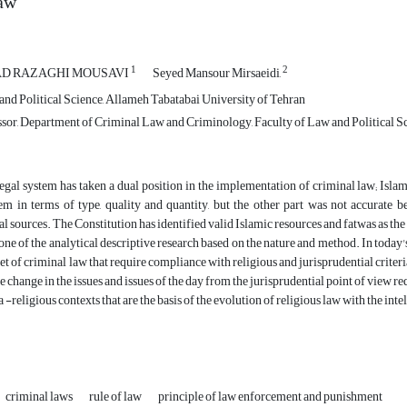
law
1
2
AD RAZAGHI MOUSAVI
Seyed Mansour Mirsaeidi,
and Political Science, Allameh Tabatabai University of Tehran
ssor, Department of Criminal Law and Criminology, Faculty of Law and Political Sci
egal system has taken a dual position in the implementation of criminal law; Islam
em in terms of type, quality and quantity, but the other part was not accurate 
al sources. The Constitution has identified valid Islamic resources and fatwas as the
 one of the analytical descriptive research based on the nature and method. In today'
set of criminal law that require compliance with religious and jurisprudential criteri
he change in the issues and issues of the day from the jurisprudential point of view r
a -religious contexts that are the basis of the evolution of religious law with the i
criminal laws
rule of law
principle of law enforcement and punishment