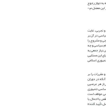
ه به جواز رجوع
قضات به منابع مزبور جهت صدور حکم، به تفکیک انواع مجازات خواهیم پرداخت؛ در پایان ضمن اشاره به مشکلات اجرایی این رویکرد، به ارائه راه­حلی برای برون رفت از این معضل می­
و تجربی، غایت
یاسی در آن بر
ونی و مشروع را
ام سیاسی و چه
 نیاز جمعی به
ای این مسئله­ی
جمهوری اسلامی
 کلیه قوانین و مقررات را بر
 آنکه در دوران
 از هر عرصه­ی
ون اساسی در سال 1358 شمسی، رجوع به فقه در موارد متعَّین، تکلیفی قانونی شد که اصل 167 قانون اساسی جمهوری
 36، 166 و 169، در اصل 167 چنین اشعار داشت: «قاضی موظف است
قص یا اجمال یا
بارت دیگر این اصل تأیید کننده