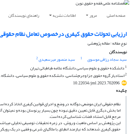
صفحه اصلی
مرور
اطلاعات نشریه
راهنمای نویسندگان
ارزیابی تحولات حقوق کیفری درخصوص تعامل نظام حقوقی و 
نوع مقاله : مقاله پژوهشی
نویسندگان
2
1
سید سجاد رزاقی موسوی
سید منصور میرسعیدی
1
دانشکده حقوق و علوم سیاسی دانشگاه علامه طباطبائی تهران
2
استادیار گروه حقوق جزا وجرم‌شناسی، دانشکده حقوق و علوم سیاسی، دانشگاه علام
10.22034/jml.2023.702096
چکیده
نظام حقوقی ایران موضعی دوگانه در وضع و اجرای قوانین کیفری اتخاذ کرده است؛ 
اما بخش دیگری قابل تعیین دقیق نبوده چون بسیار پرنوسان بوده و نمی­توان آنه
مرجع قابل استناد قضات شناسایی کرده است.
این پژوهش بر اساس ماهیت و روش، در زمره تحقیقات توصیفی تحلیلی می­باشد. 
حقوق کیفری شده­اند که نیازمند انطباق با ملاک­های شرعی و فقهی در یک رویک