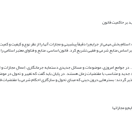
د بر حاکمیت قانون
ام بخش مهمی از جرایم را دقیقاً پیش­بینی و مجازات آنها را از نظر نوع و کیفیت و کمیت 
بر اساس منابع شرعی و فقهی تشریع کرد. قانون اساسی، منابع و فتاوای معتبر اسلامی را
در جوامع امروزی، موضوعات و مسائل جدیدی دست­مایه جرم­انگاری، اِعمالِ مجازات و 
د جدید و متناسب با مقتضیات زمان هستند. در پایان باید گفت که تغییر و تحول در مو
رپذیر گردند؛ بسترهایی درون دینی که مبنای تحول و سازگاری احکام شرعی با مقتضیات 
 و مجازات­ها