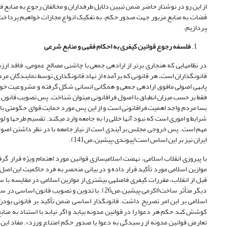
از این رو در نوشتار حاضر ضمن تبیین دلایل طرفداران و مخالفان رجوع به منابع 
پردازیم.
فلسفه رجوع قوانین کیفری به احکام فقهی و منابع شرعی
در نظام­هایی که هنجاری برتر از اراده­ی جمعی با چاشنی مصالح عمومی، فاقد ار
قانونگذاران است، هر قانونی که برآمده از نهاد قانونگذاری توسط نمایندگان م
پایه­ی اصولی مافوق اراده­ی جمعی و همگانی انسانی شکل گرفته و مشروعیت خود را
فقط بر حسب میزان انطباق با اصول فراقانونی می­توان شناخت. پس تصویب قانون د
بسا مردم واجد اهمیت فراقانونی است و از این پس مورد حمایت قوای حکومتی با چ
شرایط و اموری است که نبود آن­ها خللی را به جامعه وارد می­کند. تقسیم طرح­ها و 
مهم است. پس خروجی مجلس برآیندی است از نیاز جامعه با در نظر داشتن اصول
ایران نیز بر این اساس است(پیوندی،پیشین،ص141).
موازین اسلامی مورد تأکید قرار داده و در بیانی منحصر به فرد حاکمیت این اصل 
قبل از انقلاب، مقررات کیفری فاصله­ی بیشتری از موازین اسلامی در مقایسه با 
کوشش کند حکم هر دعوا را در قوانین مدونه بیابد و اگر نیابد با استناد به منابع 