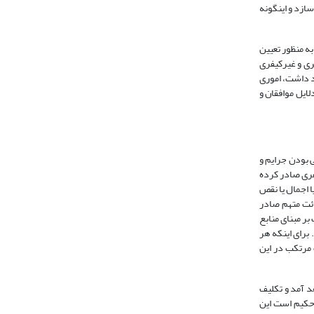
ازد و این­گونه
فقهی به منظور تعیین
 اصل 167، به نحوی بود که کلیه دعاوی کیفری و غیرکیفری
د داشت، اموری
یین دلایل موافقان و
 اصل قانونی بودن جرایم و
وادی از قانون آیین دادرسی کیفری صادر کرده
 اجمال یا نقص
ائت متهم صادر
ر مبنای منابع
3 قانون اساسی جمهوری اسلامی ندارد. برای اینکه هر
دد و مجازات مرتکب در این
هد آمد و تکلیف
1،ص119). بی­گمان شارع مقدس اسلام که حکیم است این