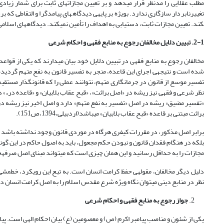
مطلب عقلایی را مدنظر قرار می­دهد و بر تعیین مجازات­های ثابت برای شمار زیادی 
کند. تعیین مجازات ثابت، دستیابی به اهداف را تأمین نمی­کند. دیدگاه­های اسلامی دربار
2-1. تبیین دلایل مخالفان رجوع به منابع فقهی و احکام شرعی
مخالفان رجوع به منابع فقهی در تبیین دلایل خود بیان می­دارند که یکی از قو
شده است و نتیجه­ی اجرای این قاعده، منجر به تفسیر قانون به نفع متهم گردیده 
تفسیر موسع از قانون در جرم­انگاری متهم، نتوانند عملی را که قانونگذار مستقی
نظر شرعی و فقهی نیز ریشه در «اصل برائت»، «قبح عقاب بلابیان» و «قاعده درء»
«تفسیر مضیق» ریشه در اصل «تفسیر به نفع متهم» دارد و اصل اخیر نیز ریشه در
برائت مبتنی بر قاعده «قبح عقاب بلابیان» می­باشد(اردبیلی،1394،ص151).
برابر اصل مذکور، در مقررات کیفری هرگاه در موردی قانون وجود نداشته باشد یا
بلکه در هنگام فقدان قانون و نبودن حکم مجعول، باید به اصول حاکم در این گونه م
مجازات را به حداقل رسانید و این همان چیزی است که می­تواند مبنای اصل صرفه­جویی ک
دلیل دیگر مخالفان، مقوله­ی حفظ کرامت انسان است. به تبع این رویکرد، خط­مشی
نظر در منابع دینی می­توان نگاه ویژه شرع مقدس اسلام را به اصل کرامت انسان 
جواز رجوع به منابع فقهی و احکام شرعی
یکی از شئون و مناصب پیامبر اکرم (ص) و معصومین (ع) بیان احکام الهی است. پیامب