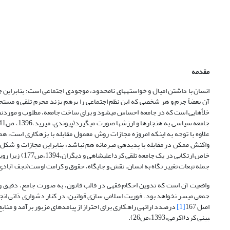
مقدمه
انسان با داشتن امیال و خواسته­های نامحدود، موجودی اجتماعی است؛ بنابراین ج
خلأهایی است که در جامعه احساس می­شود و برای ساخت جامعه، مطلوب و موردنظ
علاوه با توجه به اینکه امروزه مجازات روش معمول مقابله با بزهکاری است، همیش
واکنش ممکن در مقابله با پدیده­ی مبرمانه هم نباشد، بنابراین مجازات و شکل خ
خاص ارتکابی د
جمله تبعات تغییر نگاه به انسان، نقش و جایگاه، حقوق و کرامت اوست(نجف آبادی،آیتی،395
واقعیت آن است که تدوین احکام فقهی در قالب قانون، به صورت جامع، دقیق و
جمعی میسر نخواهد بود. فوریت اسلامی سازی قوانین، در کنار دشواری ذاتی انجام
اصل 167
[1]
درصدد ارائه­ی راهکاری برای احتراز از پیامدهای مزبور برآمد و مناب
بینی کرد(اکرمی،1393،ص26).