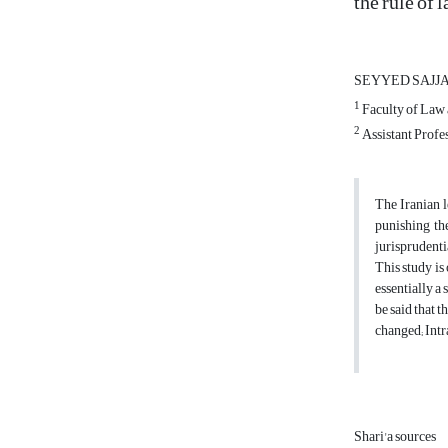
the rule of 
SEYYED SAJJ
1
Faculty of Law 
2
Assistant Profe
The Iranian l
punishing th
jurisprudenti
This study is
essentially a 
be said that t
changed; Intr
Shari'a sources