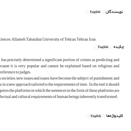
نویسندگان
English
ences, Allameh Tabatabai University of Tehran, Tehran, Iran.
چکیده
English
 has precisely determined a significant portion of crimes as predicting and
because it is very popular and cannot be explained based on religious and
 reference to judges.
s societies, new issues and issues have become the subject of punishment, and
a in a new approach tailored to the requirements of time. In the end, it should
equires the platforms in which the sentences in the form of these platforms are
ntellectual and cultural requirements of human beings inherently transformed.
کلیدواژه‌ها
English