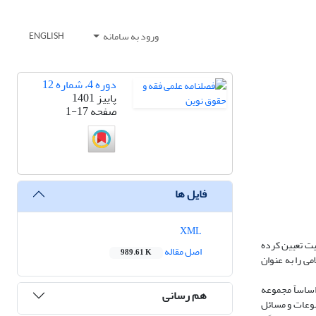
ورود به سامانه
ENGLISH
دوره 4، شماره 12
پاییز 1401
صفحه
1-17
فایل ها
XML
میت تعیین کرده
اصل مقاله
989.61 K
می را به عنوان
اساساً مجموعه
هم رسانی
ضوعات و مسائل