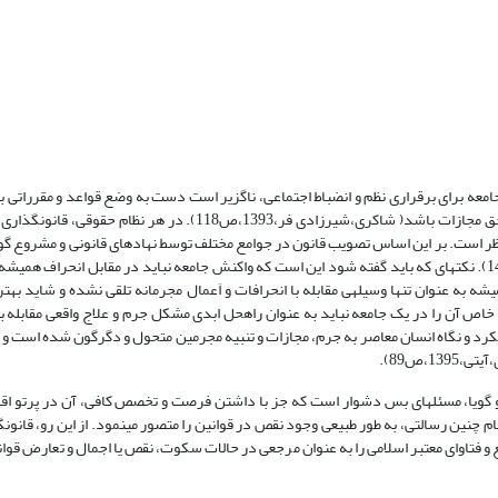
امعه برای برقراری نظم و انضباط اجتماعی، ناگزیر است دست به وضع قواعد و مقرراتی بز
آن بعضاً جرم و هر شخصی که این نظم اجتماعی را برهم بزند مجرم تلقی و مستحق مجازات باشد( شاکری،شیرزادی فر،1393،ص8
ر است. بر این اساس تصویب قانون در جوامع مختلف توسط نهادهای قانونی و مشروع گ
جامعه سیاسی به هنجارها و ارزش­ها صورت می­گیرد(پیوندی، میرید،1396، ص141). نکته­ای که باید گفته شود این است که واکنش جامعه نباید در مقابل ان
ه به عنوان تنها وسیله­ی مقابله با انحرافات و اَعمال مجرمانه تلقی نشده و شاید بهت
اص آن را در یک جامعه نباید به عنوان راه­حل ابدی مشکل جرم و علاج واقعی مقابله با
ر یک جامعه تلقی کرد(علیشاهی و دیگران،1394،ص177) زیرا رویکرد و نگاه انسان معاصر به جرم، مجازات و تنبیه مجرمین متحول و دگرگون شده
1،ص89).
 گویا، مسئله­ای بس دشوار است که جز با داشتن فرصت و تخصص کافی، آن در پرتو ا
 چنین رسالتی، به طور طبیعی وجود نقص در قوانین را متصور می­نمود. از این رو، قانون
ع و فتاوای معتبر اسلامی را به عنوان مرجعی در حالات سکوت، نقص یا اجمال و تعارض قوان