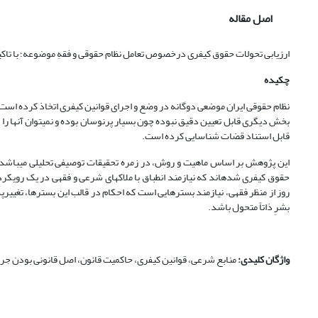
اصل مقاله
ارزیابی تحولات حقوق کیفری درخصوص تعامل نظام حقوقی و فقهِ موضوعه؛ با تاکی
چکیده
نظام حقوقی ایران موضعی دوگانه در وضع و اجرای قوانین کیفری اتخاذ کرده است؛ اسل
بخش دیگری قابل تعیین دقیق نبوده چون بسیار پرنوسان بوده و نمی­توان آنها را 
قابل استناد قضات شناسایی کرده است.
این پژوهش بر اساس ماهیت و روش، در زمره تحقیقات توصیفی تحلیلی می­باشد. 
حقوق کیفری شده­اند که نیازمند انطباق با ملاک­های شرعی و فقهی در یک رویکر
روز از منظر فقهی، نیازمند بسترهایی است که احکام در قالب این بسترها، تغیی
بشرِ ذاتاً متحول باشد.
واژگان کلیدی:
منابع شرعی، قوانین کیفری، حاکمیت قانون، اصل قانونی بودن جرایم