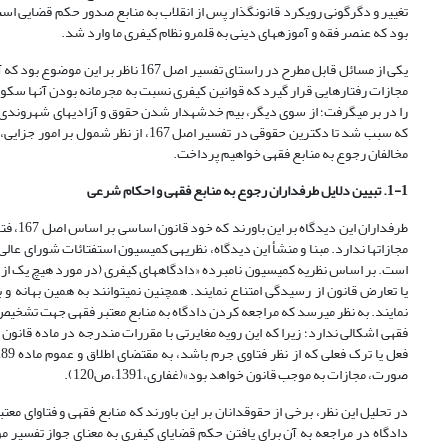
تغییر و دگرگونی رویکرد قانونگذار پس از انقلاب به منابع صدور حکم قضایی است. در
بود که عنصر فقه و آموزه­های دینی به قلمرو نظام کیفری ما وارد شد.
یکی از مسائل قابل مطرح در راستای تفس
را در بر می­گرفت؛ از سوی دیگر، بیم خدشه­دار شدن حقوق و آزادی­های شهروندی 
که سبب شد تا دکترین حقوقی در تفسیر اص
مخالفان رجوع به منابع فقهی خواهیم پرداخت.
1-1. تبیین دلایل طرفداران رجوع به منابع فقهی و احکام شرعی
طرفدار
است. بر اساس نظریه کمیسیون نامبرده «دادگاه­های کیفری (در مورد هیچ یک از ق
یا تعارض قانون از رسیدگی امتناع نمایند. همچنین نمی­توانند به همین بهانه
نمایند. به نظر می­رسد که مراجعه کردن دادگاه به منابع معتبر فقهی جهت تشخی
صورت، مجازات به موجب قانون خواهد بود»(غفاری،1391،ص120).
در تحلیل این نظر، برخی از حقوقدانان بر این باورند که منابع فقهی و فتاوای مع