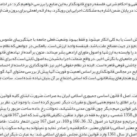
فقهی و احکام شرعی، فلسفه رجوع قانونگذار به این منابع را بررسی خواهیم کرد؛ در ادام
زش است یا به کلی انکار می­شود و فقط بهبود وضعیت فعلی جامعه با جهت­گیری­های ملموس 
ردم و در جهت مصالح ملت باشد، فی­نفسه واجد ارزش است. بالعکس در جوامعی که نظام س
 وابسته به ارزش­ها و اصول ماورای اراده­ی بشر می­داند، متون برآمده از نهادهای قان
ر جامعه­ای با نگرش اخیر، در واقع ضمانت اجرا بخشیدن به اصول ثابتی است که برای نظ
اشنی قوه­ی قاهره است. البته در نظام حقوقی اخیر نیز، قانونگذاری برخاسته از احساس
لوایح در مجالس قانونگذاری بر اساس اهمیت و فوریت آن­ها پیش از بررسی محتوای آن­ها، گوی
 و هنجارهای پیشاقانونی است که اساس اجتماع بر آن بنیان نهاده شده است. ساحت 
با پیروزی انقلاب اسلامی، نهضت اسلامی­سازی قوانین مورد اهتمام ویژه قرار گرفت. اصل 4 قانون اساسی جمهوری اسلامی ایران به صراحت ضرورت ابتنای
را بر اطلاق یا عموم همه­ی اصول و مقررات دیگر تصریح کرده است. با وجود این، نظر بر
سایر قوانین مهم دیگر چون قانون مدنی داشته­اند، تحولات رخ داده ساحت مزبور را بیش
دیگر متأثر ساخت(اکرمی،پیشین،ص26). با تدوین و تصویب قان
اسلامی بر این امر تصریح داشت. قانونگذار اساسی ضمن تأکید بر قانونی بودن جرایم و مجازات­ها در اصول 32،
معتبر اسلامی یا فتاوای معتبر، حکم قضیه را صادر نماید و نمی­تواند به بهانه سکوت یا ن
تعارض قوانین مدونه از رسیدگی به دعوا یا صدور حکم امتناع ورزد». مفاد این اصل از سال 1361 وارد قوانین عادی مجلس شورای اسلامی شد؛ به ع