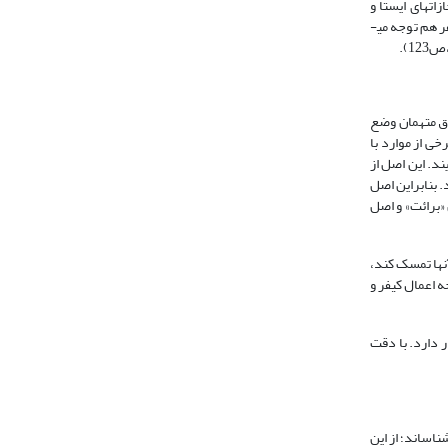
ات­های ایستا و
تغییرنابردار سازگاری ندارد. بویژه بر پایه­ی دیدگاه­های پیامدگرا و التقاطی که برخلاف سزاگرایی تنها به اجرای کیفر نمی­اندیشد بلکه به پیامدها و دستاوردهای اجرای کیفر هم توجه می­
وق متهمان وضع
خی از موارد با
ند. این اصل از
 بنابراین اصل
«برائت» و اصل
نها تمسک کند،
ه اعمال کیفر و
 دارد. با دقت
ناساند؛ از این