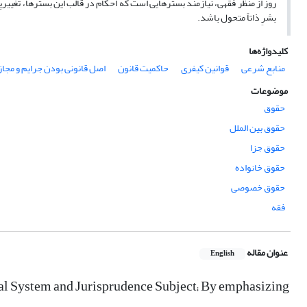
روز از منظر فقهی، نیازمند بسترهایی است که احکام در قالب این بسترها، تغی
بشرِ ذاتاً متحول باشد.
کلیدواژه‌ها
منابع شرعی
قوانین کیفری
حاکمیت قانون
اصل قانونی بودن جرایم و مجازات
موضوعات
حقوق
حقوق بین الملل
حقوق جزا
حقوق خانواده
حقوق خصوصی
فقه
عنوان مقاله
English
al System and Jurisprudence Subject; By emphasizing