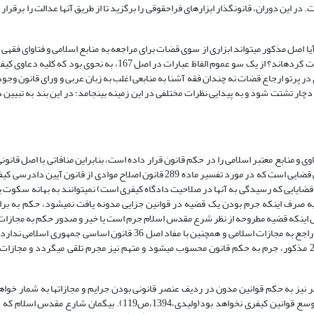
 این دوران، قانونگذار ابزارهای فراحقوقی را برگزید تا از طریق آنها عدالت را برقرار س
یر اصل 167 ناظر بر این موضوع بود که آیا اصل مذکور می­تواند ابزاری از سوی قضات برای مراجعه به منابع اسلامی و فتاوای 
مجازات رفتارهایی قرار گیرد که قوانین کیفری نسبت به مجرمانه بودن آن­ها سکوت کرده­اند؟ از یک سو عموم الفاظ عبارات در
در پرتو ارجاع قضات نه چندان فقه آشنا به منابعی اغلب به زبان عربی و ورای قانون وجو
ل 167، از نظر شمول بر امور جزایی، دچار تشتت شود و به پیدایی نظرات مختلفی در این زمینه بینجامد؛ در این بند به تب
ان این دیدگاه بر این باورند که خود قانون اساسی بر اساس اصل 167، فتاوی و منابع معتبر اسلامی را در حکم قانون قرار داده است، بنابراین منافاتی با
مجازات­ها ندارد. مبنا و منشأ این دیدگاه، نظریه­ی کمیسیون استفتائات شورای عالی قضایی است که در مورد تفسیر ماده 289 قانون اصلاح م
ضایایی که رسیدگی به آنها در صلاحیت دادگاه کیفری است) نمی­توانند به بهانه سکوت یا
 و به صرف اینکه جرم بودن یک قضیه در قوانین جزایی مدونه یافت نمی­شود، حکم به بر
ص اینکه قضیه مطروحه از نظر شرع مقدس اسلام جرم است یا خیر و صدور حکم به مجازات ب
فقهی اشکالی ندارد؛ زیرا که این رویه مغایرتی با مقررات مندرجه در ماده قانون راجع به مجازات اسلامی و همچنین با مفاد اصل 6
فعل یا ترک فعلی که از نظر فتاوی جرم باشد، به مقتضای اطلاق و عموم ماده 289 مذکور، جرم به حکم قانون محسوب می­شود و متهم نیز مجرم تلقی می­گر
تبر نیز به حکم قوانین مدون در ردیف عنصر قانونی بودن جرایم و مجازات­ها به شمار خوا
دادگاه در مراجعه به آن برای یافتن حکم قضایای کیفری به معنای جواز تفسیر موسع قوانین کیفری نخواهد بود(ولیدی،394