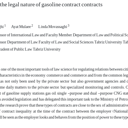
the legal nature of gasoline contract contracts
1
2
3
ghi
Ayat Mulaee
Linda Movassaghi
sor of International Law and Faculty Member, Department of Law and Political Scie
sor, Department of Law, Faculty of Law and Social Sciences, Tabriz University, Tabr
tudent of Public Law, Tabriz University
one of the most important tools of law science for regulating relations between citize
aracteristics in the economy, commerce and commerce, and from the common legal in
 has not only been used by the private sector but also government agencies and 
me daily matters to the private sector, but specialized monitoring and controls. 
 of gasoline supply stations, gas oil, single -purpose and dual -purpose CNG stat
avoided legislation and has delegated this important task to the Ministry of Pet
 the research prove that these types of contracts are close to the sex of administrati
of contract inequality at the time of the contract between the employer (Natio
ll be seen as the employer looks and behaves from the position of power to these type