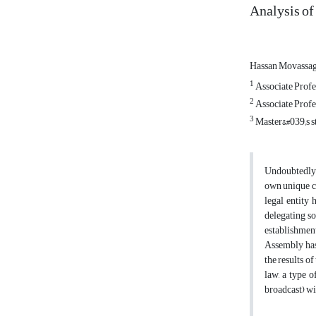
Analysis of 
Hassan Movassa
1
Associate Profes
2
Associate Profes
3
Master&#039;s s
Undoubtedly, 
own unique ch
legal entity
delegating so
establishment
Assembly has 
the results of
law, a type 
broadcast) wi