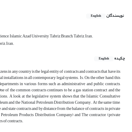
نویسندگان
English
nce, Islamic Azad University, Tabriz Branch, Tabriz, Iran.
iz, Iran.
چکیده
English
ns in any country is the legal entity of contracts and contracts that have its
stallations in all contemporary legal systems. Is. On the other hand, this
departments in various forms such as administrative and public contracts,
One of the common contracts continues to be a gas station contract and the
ions. A look at the legislative system shows that the Islamic Consultative
roleum and the National Petroleum Distribution Company. At the same time,
ve and state contracts and by distance from the balance of contracts in private
nal Petroleum Products Distribution Company) and The contractor (private
s of contracts.