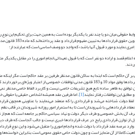
د روابط حقوقی میان دو یا چند نفر با یکدیگر بوده است به همین جهت برای تحکیم این نوع رو
حکومت‌ها در طول تاریخ به مداخله در این زمینه مبادرت ورزیده و با تعر
ر امری نمایند و مورد قبول آنها باشد» که واجد دو وصف اساسی است که عبارتند از:
به اعلام قصد و اراده دو نفر است که با قبول تعهداتی انجام اموری را در مقابل یکدیگر م
وردند.
ن بر آن حاکم است که ابتدا به ساکن قانون مدنظر طرفین بر عقد حاکم است مگر اینکه 
اختیار کرده و قوانین مدنی را بر توافق‌شان حاکم گردانند. بنابراین در عقد و قراردادها وفق مواد 10 و 183 قانون مدنی توافقات خصوصی از اعتبا
 توافق به ظاهر ساده تابع هیچ تشریفات خاصی نیست و کاربرد الفاظ خاصی مدنظر نمی
 مطابق این توافقات رفتار نمایند
[1]
. اما طرفین عقد همیشه اشخاص حقیقی یا حقوقی 
ظ دولت شناخته می‌شد و قراردادی را که منعقد می‌نمایند با عناوینی همچون قرارد
عقاد قراردادهایی با شهروندان است تا به استمرار امور روزانه شهروندان در قالب نظم
 طرف آن بخش خصوصی و طرف دیگر دولت و نهاد سیاسی حاکم بر جامعه است که هم از ن
ل از توازن قراردادی رایج در عرف قراردادها خبری نیست و جالب آنجاست که طرف دی
 عرصه عقد قرارداد با دولت شده و انجام اموری را متقبل می‌شود و این نوع قرارداد
یت کاملا از آن متمایز است و چون دولت حامی حقوق عمومی است بنابراین خواسته‌ها و ا