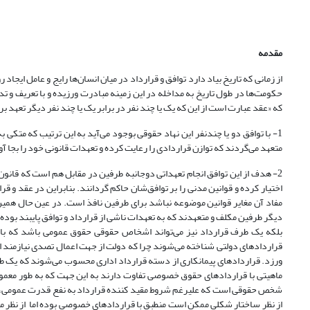
مقدمه
از زمانی که تاریخ بیاد دارد توافق و قرارداد در میان انسان‌ها رایج و عامل ایجا
که «عقد عبارت است از این که یک یا چند نفر در برابر یک یا چند نفر دیگر تعهد ب
1- با توافق دو یا چندنفر این نهاد حقوقی بوجود می‌آید به این ترتیب که متکی 
متعهد می‌گردند که توازن قراردادی را رعایت کرده و تعهدات قانونی خود را بجا آ
2- هدف از این توافق انجام تعهداتی دوجانبه طرفین در مقابل هم است که قانو
مفاد آن مغایر قوانین موضوعه نباشد برای طرفین نافذ است. در عین حال همین
دیگر طرفین مکلف و متعهدند که به تعهدات ناشی از قرارداد و توافق پایبند بوده و
بلکه یک طرف قرارداد نیز می‌تواند اشخاص حقوقی حقوق عمومی باشد که با لف
قراردادهای دولتی شناخته می‌شوند چرا که دولت از جهت اعمال تصدی نیازمند ان
ورزد. قراردادهای پیمانکاری از دسته قرارداد اداری محسوب می‌شوند که یک
ماهیتی با قراردادهای حقوق خصوصی تفاوت دارند به این جهت که به طور معمو
شخص حقوقی است که علیرغم شروط مقید کننده قرارداد به نفع قدرت عمومی، وارد
از نظر ساختار شکلی ممکن است منطبق با قراردادهای خصوصی بوده اما از نظر ماه