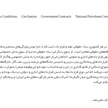
ic Conditions
Gas Station
Government Contracts
National Petroleum Co
ن در هر کشوری، نهاد حقوقی عقد و قرارداد است که با دارا بودن ویژگی‌های منحصربه
ه نظام‌های حقوقی معاصر است. از سوی دیگر این نهاد حقوقی نه تنها از سوی بخش خصوصی
چون قراردادهای اداری و عمومی، انجام برخی از امور روزانه را به بخش خصوصی واگذار کر
 قراردادهای پیمانکاری پمپ بنزین و تاسیس جایگاه‌های عرضه بنزین، نفت گاز، جایگاه‌ها
جلس شورای اسلامی از قانونگذاری در این زمینه اجتناب نموده و این وظیفه مهم را به وزارت ن
ت می‌کند که این نوع قراردادها به جنس قراردادهای اداری و دولتی نزدیک بوده و با 
ارداد پیمانکاری میان کارفرما (شرکت ملی پخش فرآورده‌های نفتی ایران) و پیمانکا
تار می‌کند.
رکت ملی نفت