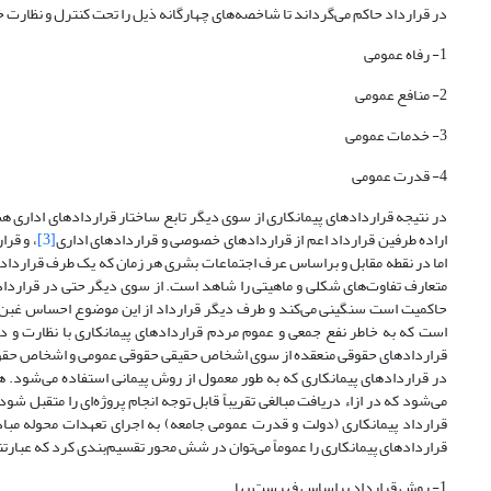
در قرارداد حاکم می‌گرداند تا شاخصه‌های چهارگانه ذیل را تحت کنترل و نظارت خو
1- رفاه عمومی
2- منافع عمومی
3- خدمات عمومی
4- قدرت عمومی
در نتیجه قراردادهای پیمانکاری از سوی دیگر تابع ساختار قراردادهای اداری 
اراده طرفین قرارداد اعم از قراردادهای خصوصی و قراردادهای اداری
[3]
، و قرا
اما در نقطه مقابل و براساس عرف اجتماعات بشری هر زمان که یک طرف قرارداد،
متعارف تفاوت‌های شکلی و ماهیتی را شاهد است. از سوی دیگر حتی در قرارداد
حاکمیت است سنگینی می‌کند و طرف دیگر قرارداد از این موضوع احساس غبن نمی
است که به خاطر نفع جمعی و عموم مردم قراردادهای پیمانکاری با نظارت 
قراردادهای حقوقی منعقده از سوی اشخاص حقیقی حقوقی عمومی و اشخاص حق
در قراردادهای پیمانکاری که به طور معمول از روش پیمانی استفاده می‌شود. هم
می‌شود که در ازاء دریافت مبالغی تقریباً قابل توجه انجام پروژه‌ای را متقبل ‌شو
قرارداد پیمانکاری (دولت و قدرت عمومی جامعه) به اجرای تعهدات محوله مبادر
قراردادهای پیمانکاری را عموماً می‌توان در شش محور تقسیم‌بندی کرد که عبارتند
1- روش‌ قرارداد براساس فهرست بها