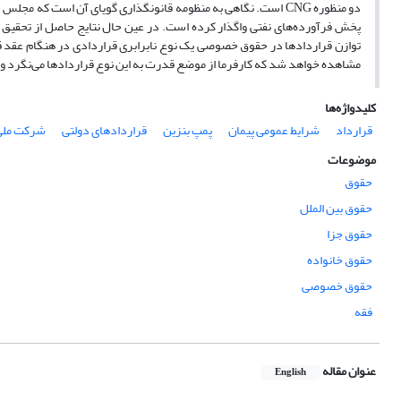
دو منظوره CNG است. نگاهی به منظومه قانونگذاری گویای آن است که 
پخش فرآورده‌های نفتی واگذار کرده است. در عین حال نتایج حاصل از تحقیق ثا
توازن قراردادها در حقوق خصوصی یک نوع نابرابری قراردادی در هنگام عقد ق
مشاهده خواهد شد که کارفرما از موضع قدرت به این نوع قراردادها می‌نگرد و ر
کلیدواژه‌ها
قرارداد
شرایط عمومی پیمان
پمپ بنزین
قراردادهای دولتی
شرکت ملی
موضوعات
حقوق
حقوق بین الملل
حقوق جزا
حقوق خانواده
حقوق خصوصی
فقه
عنوان مقاله
English