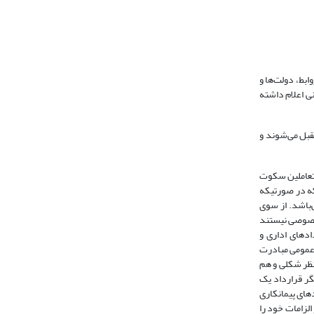
ابط، دولت‌ها و
یف و تدوین حقوق قراردادها به تبیین مفهوم قرارداد و عقد پرداخته‌اند که ماده 183 قانون مدنی اعلام داشته
تقبل می‌شوند و
متعاملین سکوت
ر ویژه‌ای برخوردارند که در صورتیکه
‌باشد. از سوی
خصوصی نیستند
ادهای اداری و
 عمومی مبادرت
ظر شکلی و هم
گر قرارداد یک
های پیمانکاری
لزامات خود را