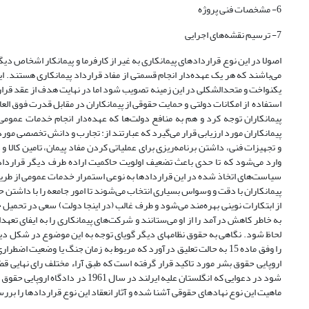
6- مشخصات فنی پروژه
7- ترسیم نقشه‌های اجرایی
اصولا در این نوع قراردادهای پیمانکاری به غیر از کارفرما و پیمانکار اشخاص 
می‌باشند که هر یک عهده‌دار انجام قسمتی از مفاد قرارداد پیمانکاری هستند. ا
یکنواخت و متحدالشکلی در این زمینه تصویب شود اما در نهایت هدف از عقد قراردا
استفاده از امکانات دولتی و حمایت حقوقی از پیمانکاران در مقابل قدرت فوق ال
پیمانکاران توجه کرد و هم به منافع دولت‌ها که عهده‌دار انجام خدمات عموم
پیمانکاران مورد ارزیابی قرار می‌گیرد که عبارتند از: تجارب و دانش تخصصی مورد
و تجهیزات فنی، داشتن برنامه‌ریزی برای عملیاتی کردن مفاد پیمان، تامین کالا و
وارد می‌شود که تا حدی باعث تضعیف اولویت حاکمیت اراده طرف دیگر قرارداد
سیاست‌های اتخاذ شده در این قراردادها به نوعی استمرار خدمات عمومی از طر
پیمانکاران با دقت و وسواس بسیاری انتخاب می‌شوند تا امور جامعه را با داشت
از ابتکارات نوینی بهره‌مند می‌شود و طرف غالب (در اینجا دولت) سعی در تحمیل
به خاطر کاهش درآمد را از او می‌ستانند و شرکت‌های پیمانکاری را به ایفای تعهد
لحاظ شود. نگاهی به حقوق نظامهای دیگر گویای توجه به این موضوع در شکل دی
را وفق ماده 15 به حالت تعلیق درآورد که مربوط به زمان جنگ یا وضعیت
اروپایی حقوق بشر مورد تاکید قرار گرفته است که طبق آراء مختلف رای نهایی 
شود در دعوایی که انگلستان علیه ایرلند در سال 1961 در دادگاه اروپایی حقوق بشر مطرح ساخت.
ماهیت این نوع نهادهای حقوقی آشنا شده و آثار انعقاد این نوع قراردادها را برر