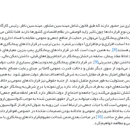
دیگری نیز حضور دارند که طبق قانون شامل مهندسین مشاور، مهندسین ناظر، رئیس کارگاه و
ین نوع قراردادها چون تاثیر زاید الوصفی در نظام اقتصادی کشورها دارند فلذا تلاش می
دهای پیمانکاری را می‌توان در حمایت از منافع جمعی و عمومی، مقابله با فساد اداری و 
عاده (سخت افزاری و نرم افزاری) دولت برشمرد. بدین ترتیب در قراردادهای پیمانکاری هم
ی هستند
[8]
. به همین جهت است که در قراردادهای پیمانکاری پمپ بنزین معیارهای ذی
 لحاظ مفاد پیمان، سابقه درخشان پیمانکار در انجام پروژه‌های قبلی، داشتن تمکن مالی،
 داشتن توان مدیریتی
[9]
. در قراردادهای پیمانکاری محدودیت‌های بسیاری از جانب دولت
 می‌شود از سوی دیگر نقش و دخالت قدرت عمومی کاملا بر مبنای رعایت مصالح عامه
یق اعطای امتیاز به طرف مقابل است به شرطی که اهداف مدنظر دولت محقق شود. به هم
ن حس مسئولیت به طور صحیح متقبل شوند. از جنبه حقوقی نیز قراردادهای عمومی برخلاف
 خواسته‌های خود به طرف دیگر قرارداد دارد برای نمونه با درج شرطی به پیمانکار حق ه
اتشان تشویق می‌کنند زیرا جامعه و اجتماع از دولت انتظار دارد که هر لحظه منافع جمعی 
گر است بنابراین یک دولت میتواند برخی از حقوق تضمین شده به موجب کنوانسیون ارو
 اضطراری عمومی است که با حیات جمعی در ارتباط است. این رویه به عنوان انحراف از کنوانسیو
قضات به لحاظ ضرورتهای عمومی و عادلانه بودن تصمیمات متخذه در خصوص لغو قراردادها
[10]
در مباحث بعدی ضمن شناخت مفهوم قراردادهای پیمانکاری با سا
سی و مطالعه خواهیم کرد.