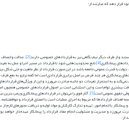
د قرار دهد که عبارتند از:
هستند و از طرف دیگر نیم نگاهی نیز به قراردادهای خصوصی دارند
[2]
. عدالت و انصاف 
ردادهای پیمانکاری
[4]
تابع محدودیت‌هایی شود تا قرارداد در مسیر اجرا و عمل به تعهدا
 دولت یا قدرت عمومی جامعه باشد در این صورت قرارداد از نظر ماهیت و حتی شکل نیز 
های پیمانکاری هر چند فرض بر اصل برابری قراردادی است اما کفه ترازو به نفع طرف 
‌کند و به استمرار تعهدات دو جانبه مبادرت می‌ورزد و این از ویژگی‌های قرارداده
و دقت بیشتری توام است و این استثنایی است بر اصول قراردادهای خصوصی همچون ا
وقی حقوق عمومی است
[5]
. آثار فوق را می‌توان در قراردادهای پیمانکاری و پمپ بنزین ن
ه اهداف قراردادها که مربوط به اجرای عملیات است با امضای قرارداد و موافقتنامه، پ
د و پیمانکار با انجام امور، تهیه و تدارک کارکنان و مواد اولیه و دریافت مجوزهای لازم ا
ت می‌ورزد و مدیریت و مسئولیت انجام مفاد قرارداد را پیمانکار عهده‌دار خواهد بو
 از: