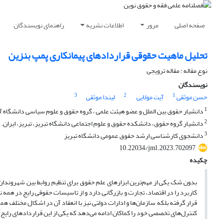
صفحه اصلی
مرور
اطلاعات نشریه
راهنمای نویسندگان
تحلیل ماهیت حقوقی قراردادهای پیمانکاری پمپ بنزین
نوع مقاله : مقاله ترویجی
نویسندگان
3
2
1
حسن موثقی
آیت مولایی
لیندا موثقی
1
دانشیار حقوق بین الملل و عضو هیئت علمی ، گروه حقوق و علوم سیاسی دانشگاه آزاد
2
دانشیار گروه حقوق، دانشکده حقوق و علوم اجتماعی دانشگاه تبریز، تبریز، ایران.
3
دانشجوی کارشناسی ارشد حقوق عمومی دانشگاه تبریز
10.22034/jml.2023.702097
چکیده
بدون شک یکی از مهم‌ترین ابزارهای علم حقوق برای تنظیم روابط بین شهروندا
کاربرد را در اقتصاد، تجارت و بازرگانی دارد و از تاسیسات حقوقی رایج در هم
قرار گرفته بلکه سازمان‌ها و ادارات دولتی نیز با انعقاد آن در اشکال مختلف ه
کنترل‌های تخصصی خود را کماکان ادامه می‌دهد که یکی از این قراردادهای رایج،