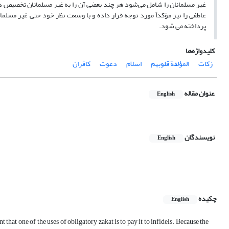
غیر مسلمانان را شامل می‌شود هر چند بعضی آن را به غیر مسلمانان تخصیص داد
عاطفی را نیز مؤکداً مورد توجه قرار داده و با وسعت نظر خود حتی غیر مسلم
پرداخته می شود.
کلیدواژه‌ها
زکات
المؤلفة قلوبهم
اسلام
دعوت
کافران
عنوان مقاله
English
نویسندگان
English
چکیده
English
t that one of the uses of obligatory zakat is to pay it to infidels. Because the