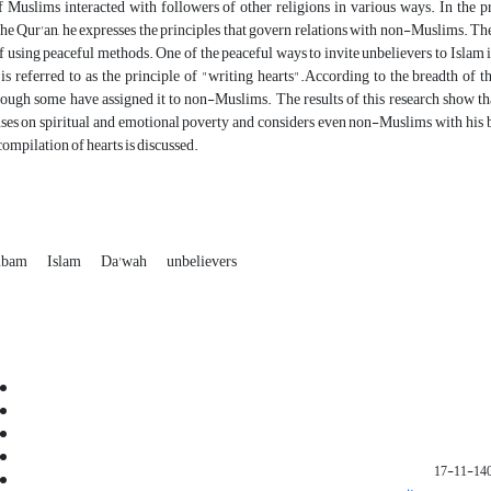
f Muslims interacted with followers of other religions in various ways. In the pr
the Qur'an, he expresses the principles that govern relations with non-Muslims. The 
of using peaceful methods. One of the peaceful ways to invite unbelievers to Islam i
 is referred to as the principle of "writing hearts".According to the breadth 
ough some have assigned it to non-Muslims. The results of this research show that
ses on spiritual and emotional poverty and considers even non-Muslims with his bre
compilation of hearts is discussed.
ubam
Islam
Da'wah
unbelievers
Email:
info@jaml.ir
Instagram:jaml.ir
Tel:+98 9196523692
Fax:025 34224584
1401-1
Post Box:Iran,Qom,37135.1166