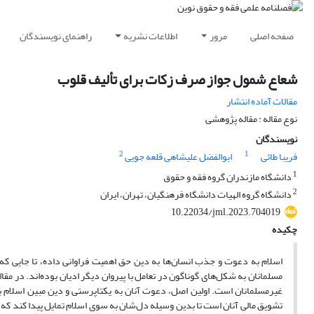
صفحه اصلی
مرور
اطلاعات نشریه
راهنمای نویسندگان
شعاع شمول جواز صرف زکات برای تألیف قلوب
مقالات آماده انتشار
نوع مقاله : مقاله پژوهشی
نویسندگان
2
1
فریبا طائی
ابوالفضل علیشاهی قلعه جویی
1
دانشگاه مازندران گروه فقه و حقوق
2
دانشگاه گروه الهیات دانشگاه فرهنگیان، تهران، ایران
10.22034/jml.2023.704019
چکیده
اسلام‌ به‌ دعوت و جذب‌ انسان‌ها به دین حق اهمیت فراوانی داده، تا جایی ک
مسلمانان به شکل‌های گوناگون در تعامل با پیروان دیگر ادیان بوده‌اند. در مقالة
غیرمسلمانان است. اولین اصل، دعوت آنان به یکتاپرستی و دین مبین اسلام با
تشویق مالی آنان است تا بدین وسیله دل‌شان به سوی اسلام تمایل پیدا کند که از 