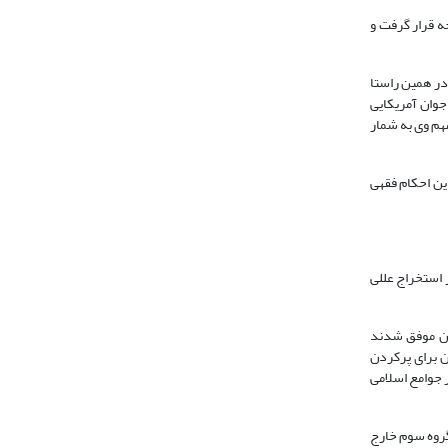
ه قرار گرفت و
 در همین راستا
 جوان آمریکایی
مهم وی به شمار
ین احکام فقهی
 استخراج عللی
ان موفق شدند
ن برای پرکردن
 جوامع اسلامی
گروه سوم خارج