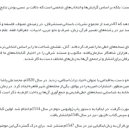
ست؛ بلکه بر اساس گرایش‌ها و انتخاب‌های شخصی است که دلالت بر نسبی بودن نتایج
بر طبق یک مطالعه‌ی کمی که توسط عبدالعادم الدیب انجام شده است، نشان می‌دهد که 43درصد از مجموع نشریات باستانی مستشرقان، در زمینه‌ی تص
دود 30درصد از این نشریات، در رشته‌های تاریخ و سیره و تنها 3/4درصد نیز در رشته‌های تفسیر قرآن، زبان، صرف و نحو عربی، ادبیات، جغرافیا،
ای نسخه‌های خطی ما را تصرف کرده‌اند. آنان، نقشه‌ی شناخت ما را بر اساس انتخابی ترس
زاران شاهکار سازمان‌یافته، مکتوب و مستند شرقی را در اختیار کتابخانه‌های ما قرا
قان برای انتشار و ترجمه‌ی آن‌ها به زبان‌های مختلف دست به کار شدند.
برخی از جوامع اسلامی در قرن نوزدهم میلادی، از تقابل با دنیای غرب نگران شده و دست به اقدامی ب
ن منظور، انتشارات امیریه را در بولاق، یکی از محله‌های شهر قاهره ایجاد کرد. در زما
علی مبارک در سال 1870م تأسیس شد. این کتابخانه به شناسایی نسخه‌های خطی قدیمی و جمع‌آوری آن‌ها پرداخت؛ لازم به ذکر 
چاپ حروف عربی، که برای نخستین بار در آغاز قرن شانزدهم میلادی در اروپا صورت گرفت، در ایتالیا به 
لزبور» نیز در سال 1546م انتشار یافت.
پس از آن، چاپخانه‌ی ونیز برای اولین بار «قرآن کریم» را منتشر کرد. اولین ترجمه‌ی قرآن به زبان ایتالیایی نیز در سال 1547م منتشر