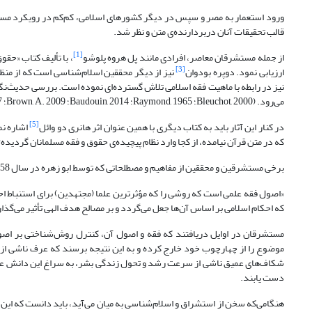
ورود استعمار به مصر و سپس در دیگر کشورهای اسلامی، کم‌کم در رویکرد مست
قالب تحقیقات آنان دربردارنده‌ی متن و نظر شد.
[1]
از جمله مستشرقان معاصر، افرادی مانند پل هروه پلوشو
، با تألیف کتاب «حق
[3]
ارزیابی نمود. دوپره بودوان
نیز از دیگر محققین اسلام‌شناسی است که از منظ
نیز در رابطه با ماهیت فقه اسلامی تلاش گسترده‌ای نموده است. بررسی حدیث‌نگار
می‌رود. (Bleuchot, 2000؛ Raymond, 1965؛ Baudouin, 2014؛ Brown, A. 2009؛ Brown, B. 2007)
[5]
در کنار این آثار باید به کتاب دیگری با همین عنوان اثر هانری دو وائل
اشاره نم
که در متن قرآن نیامده، از کجا وارد نظام پیچیده‌ی حقوق و فقه مسلمانان گردیده؟ پرداخته 
برخی مستشرقین و محققین از مفاهیم و مصطلحاتی که توسط ابو زهره در سال 1958 م به کار رفته است، الهام گرفته‌اند:
«اصول فقه علمی است که روشی را که مؤثرترین علما (مجتهدین) برای استنباط احک
که احکام اسلامی بر اساس آن‌ها جعل می‌گردد و بر مصالح هدف الهی تأثیر می‌گذارد. ...» (ابوزه
مستشرقان در اوایل دریافتند که فقه و اصول آن، کنترل روش‌شناختی بر اصو
موضوع را از چهارچوب خود خارج کرده و به این نتیجه برسند که عرف ناشی از ا
شکاف‌های عمیق ناشی از سرعت رشد و تحول زندگی بشر، به سراغ این دانش عقلی
دست یابند.
هنگامی‌که سخن از استشراق و اسلام‌شناسی به میان می‌آید، باید دانست که این 