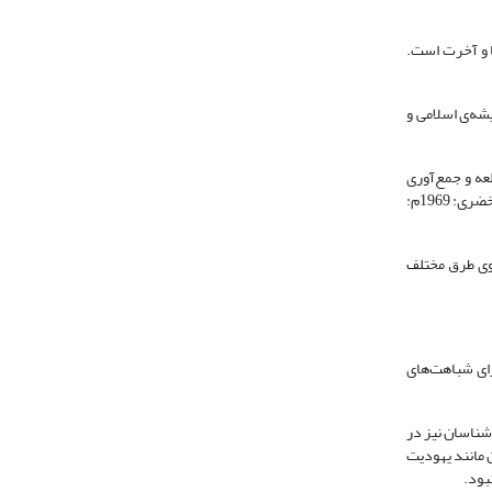
ا و آخرت است.
شه‌ی اسلامی و
لعه و جمع‌آوری
کرده‌اند که مفید و مرتبط با تحقیق و هدف آن‌هاست. بنابراین آن‌ علوم را به عنوان علمی که به عنوان یک راهنما یا مدرک شنیداری عمل می‌کند، تنظیم و قرار داده‌اند». (خضری: 1969م:
جوی طرق مختلف
رای شباهت‌های
شناسان نیز در
ن مانند یهودیت
بود.