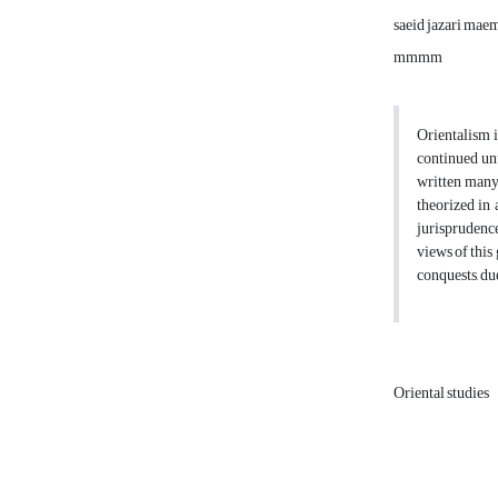
saeid jazari mae
mmmm
Orientalism i
continued unt
written many 
theorized in 
jurisprudence
views of this
conquests, due
Oriental studies