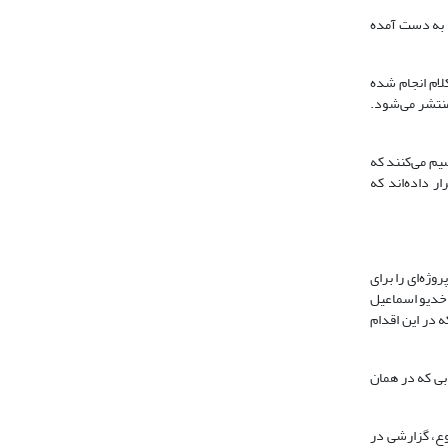
 به دست آمده
وف، فلسفه و کلام انجام شده
 فقه، علم منتشر می‌شود.
یم می‌کنند که
ر داده‌اند که
ا عنوان «احیاء تراث اسلامی» زدند. در سال 1820م، محمدعلی پاشا پروژه‌ای را برای
ن خدیو اسماعیل
است که در این اقدام
دستور پاپ ژولیوس دوم در سال 1514م انجام شد. اولین کتابی که در همان
 شد. برای درک گستردگی این موضوع، گزارشی در