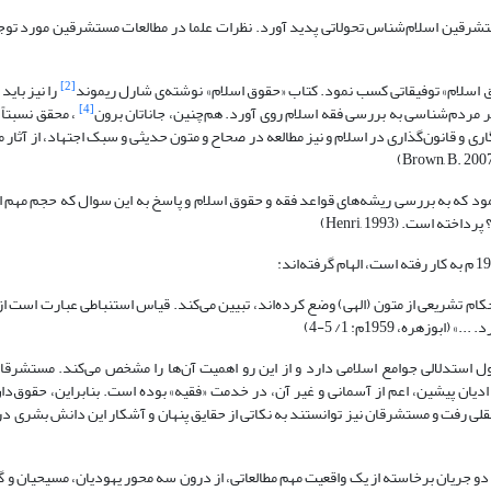
شرقین اسلام‌شناس تحولاتی پدید آورد. نظرات علما در مطالعات مستشرقین مورد توج
[2]
وق اسلام» توفیقاتی کسب نمود. کتاب «حقوق اسلام» نوشته‌ی شارل ریموند
را نیز باید
[4]
ر مردم‌شناسی به بررسی فقه اسلام روی آورد. هم‌چنین، جاناتان برون
، محقق نسبتاً
ی و قانون‌گذاری در اسلام و نیز مطالعه در صحاح و متون حدیثی و سبک اجتهاد، از آثار 
ود که به بررسی ریشه‌های قواعد فقه و حقوق اسلام و پاسخ به این سوال که حجم مهم ا
است. (Henri, 1993)
ام تشریعی از متون (الهی) وضع کرده‌اند، تبیین می‌کند. قیاس استنباطی عبارت است از
ره، 1959م: 1/ 5-4)
ل استدلالی جوامع اسلامی دارد و از این رو اهمیت آن‌ها را مشخص می‌کند. مستشرق
دیان پیشین، اعم از آسمانی و غیر آن، در خدمت «فقیه» بوده است. بنابراین، حقوق‌دا
 رفت و مستشرقان نیز توانستند به نکاتی از حقایق پنهان و آشکار این دانش بشری در
دو جریان برخاسته از یک واقعیت مهم مطالعاتی، از درون سه محور یهودیان، مسیحیان و 