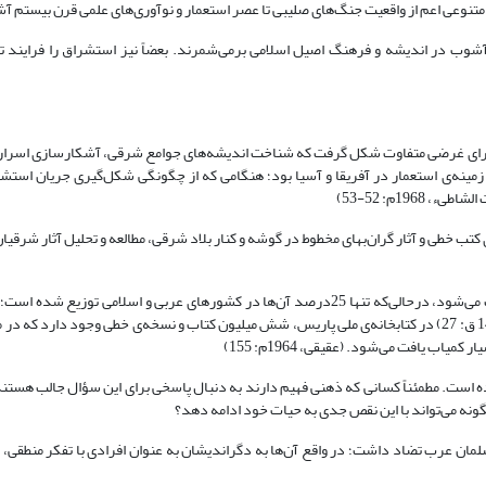
قایق متنوعی اعم از واقعیت جنگ‌های صلیبی تا عصر استعمار و نوآوری‌های علمی قرن بیستم آش
شوب در اندیشه و فرهنگ اصیل اسلامی برمی‌شمرند. بعضاً نیز استشراق را فرایند ت
ت برای غرضی متفاوت شکل گرفت که شناخت اندیشه‌های جوامع شرقی، آشکارسازی اسرار 
ینه‌ی استعمار در آفریقا و آسیا بود؛ هنگامی که از چگونگی شکل‌گیری جریان استش
19م: 52-53)
ب خطی و آثار گران‌بهای مخطوط در گوشه و کنار بلاد شرقی، مطالعه و تحلیل آثار شرقیان
بنا به نقل برخی منابع، 75درصد از نسخه‌های خطی در کتابخانه‌های اروپایی یافت می‌شود، درحالی‌که تنها 25درصد آن‌ها در کشورهای عربی و اسل
اوایل قرن چهاردهم قمری (پایان قرن نوزدهم میلادی)، باز می‌گردد. (النمله، 1416 ق: 27) در کتابخانه‌ی ملی پاریس، شش میلیون کتاب و نسخه‌ی خطی وجود
ب یافت می‌شود. (عقیقی، 1964م: 155)
راث اسلامی به دست ما رسیده است. مطمئناً کسانی که ذهنی فهیم دارند به دنبال پاسخی برای این سؤال جالب هس
لمان عرب تضاد داشت؛ در واقع آن‌ها به دگراندیشان به عنوان افرادی با تفکر منطقی، لی