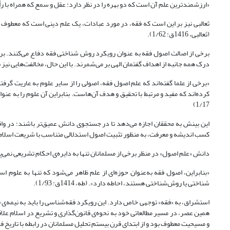
«ارزشمندترین علم آن است که دو بهره را در نظر دارد: عقل و سمع که همراه با رأی، شرع و 
ثعالبی نیز بر این است که فقه، در مورد عبادات، یک علم دینی است که معطوف ب
(ثعالبی، 1416ق: 1/62).
برخی از اصالت اصول فقه به عنوان رویکرد روش شناختی فقه دفاع می‌کنند. برخی
درک همه جانبه از اهداف گفتمان الهی بر می‌شمرند. با این حال، مخالفت‌هایی نیز
«برخی از علما گفته‌اند که علم اصول فقه، اصولی را از سایر علوم به عاریت گرف
1/17)
این بینش به محققان اجازه می‌دهد تا در جستجوی دانش عمیق‌تر باشند؛ در وا
کسب اندیشه و معرفت، به منظور تثبیت اصول استدلالی متناسب با شریعت اسلام 
دانش «علم اصول» در منظر برخی از مسلمانان تنها به دایره‌ی احکام تشریعی نمی‌
«بنابراین، اصول فقه به‌عنوان حوزه‌ای از علم ظاهر می‌شود که تنها به علوم ا
شناختی یا روش‌شناختی هستند، احاطه دارد». (طه، 1414ق: 1/93).
استشراق، به «فقه» توجهی خاص دارد. این رویکرد فقه‌شناسی را باید به نیمه‌ی
همین عصر، در مسیر مطالعاتی خود به نحوه‌ی قانون‌گذاری و تشریع در اسلام علاق
و مسیحیت معطوف بود و از ابتدای قرن بیستم تحلیل مسلمانان در رابطه با تاریخ فق