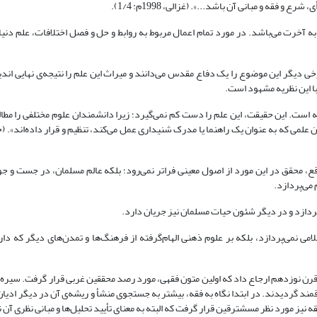
فقه و مبانی آن باشد...». (غزالی، 1998م: 1/4).
ه آخرت می‌باشد. در مورد تمام اعمال مربوط به روابط و حل و فصل اختلافات، علم دنی
 دیگر این موضوع را یک دفاع مقدس می‌دانند و میراث این علم را نتیجه‌ی نهایی اندی
 با این نظریه مشهود است.
ته است. این حقیقت، این علم را دست کم نمی‌گیرد؛ زیرا دانشمندان علوم مختلفی را مطا
قع، محقق در این مورد از اصول معینی فراتر نمی‌رود؛ بلکه عالم مسلمان، در جست و 
می‌پردازد.
پردازد و در دیگر شئون حیات مسلمان نیز جریان دارد.
سلامی نمی‌پردازد، بلکه بر علوم ذهنی الهام‌گرفته از فرهنگ‌ها و تمدن‌های دیگر که دا
 قرن نوزدهم ارجاع داد که اولین متون فقهی، مورد رصد محققین غربی قرار گرفت. سیره‌
مند گردیدند. در ابتدا نگاه به فقه، بیشتر به جستجوی منشأ و ریشه‌ی آن در دیگر ادیا
ه نیز مورد نظر مسشترقین قرار گرفت که البته به معنای تأیید تحلیل‌ها و مبانی نظری آن ن