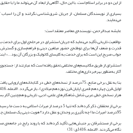
از این دو در برابر اسلام است. با این حال، آگاهی از ابعاد آن می‌تواند ما را با ح
بسیاری از نویسندگان مسلمان، از جریان شرق‌شناسی نگرانند و آن را اسباب آ
می‌نمایند.
عایشه عبدالرحمن، نویسنده‌ی معاصر معتقد است:
«واقعیت تاریخی تأکید می‌نماید که جریان استشراق در مرحله‌ی اول برای خدم
قدرت و ضعف آن‌ها برای توطئه‌ی حضور مبلغین دینی و فراهم‌سازی و گسترش زم
جواب صریح این است که برای خدمت به کلیسای کاتولیک و بزرگان آن بود...» (بنت الشاطیء، 68
استشراق از طریق مکانیسم‌های مختلفی تحقق یافته است که عبارتند از: جستجوی کت
آثار به‌منظور بهره‌برداری‌های مختلف.
هزار نسخه‌ی خطی عربی شامل شاهکارهای علمی، ادبی، تاریخی و هم‌چنین آثار بسیار کمیا
برخی از محققان ذکر کرده‌اند که تنها 5 درصد از می
95درصد (میراث ما) چه تأثیری بر وجدان و عقل دارد؟ هویت دینی یک مسلمان چگونه می‌تواند با این نقص جدی به حیات خود ادامه دهد؟
برخی از مستشرقان بر جنبش‌هایی تأکید کرده‌اند که با روند رایج در جامعه‌ی مس
نگاه می‌کردند. (النمله، 1416ق: 31)