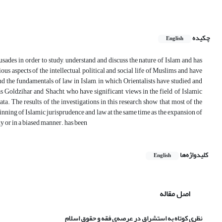
چکیده
English
usades in order to study, understand and discuss the nature of Islam and has
ous aspects of the intellectual, political and social life of Muslims and have
and the fundamentals of law in Islam, in which Orientalists have studied and
as Goldzihar and Shacht, who have significant views in the field of Islamic
ta. The results of the investigations in this research show that most of the
ginning of Islamic jurisprudence and law at the same time as the expansion of
dy or in a biased manner. has been
کلیدواژه‌ها
English
اصل مقاله
نظری کوتاه به استشراق در عرصه‌ی فقه و حقوق اسلام