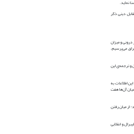
نا نماید.
قابل دینی ذکر
درونی و میزان
راق می‌پرسیم،
 و ترجمه‌ی این
امی توزیع شده است؛ این اطلاعات به
 دارد که در میان آن‌ها هفت
تند: از میان رفتن
برال و انقلابی