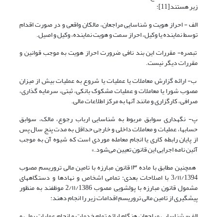
زیر هستند[11]:
الف - احراز هویت و شناسایی مراجعان، مالکان واقعی و در صورت اقدام
توسط نماینده یا وکیل، احراز سمت و هویت نماینده، وکیل و اصیل.
تبصره- مقررات این بند نافی ضرورت احراز هویت به موجب قوانین و
مقررات دیگر نیست.
ب- ارائه گزارش معاملات یا عملیات یا شروع به عملیات بیش از میزان
مصوب شورا یا معاملات و عملیات مشکوک بانکی، ثبتی، سرمایه گذاری،
صرافی، کارگزاری و مانند آنها به مرکز اطلاعات مالی.
پ- نگهداری سوابق مربوط به شناسایی ارباب رجوع، مالک، سوابق
حسابها، عملیات و معاملات داخلی و خارجی حداقل به مدت پنج سال پس
از پایان رابطه کاری یا انجام معامله موردی است که شیوه آن به موجب
آئین نامه اجرایی این قانون تعیین‌ می‌شود.»
همچنین مطابق با ماده ۱۳ قانون مبارزه با تامین مالی تروریسم مصوب
3/۱۱/1394 با اصلاحات بعدی: تمامی اشخاص و نهادها و دستگاه­های
مشمول قانون مبارزه با پولشویی مصوب 2/۱۱/1386 موظفند به منظور
پیشگیری از تامین مالی تروریسم اقدامات زیر را انجام دهند:
الف- شناسایی مراجعان هنگام ارائه تمام خدمات و انجام عملیات پولی و