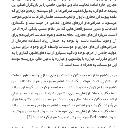
مجازی اجازه ادامه فعالیت داد ولی قوانین خاصی را بر بازیگران اصلی این
پدیده حاکم کرد بدلیل اهمیت صرافی‌ها در اکوسیستم ارزهای مجازی که
نقطه پیوند ارز مجازی با پول واقعی هستند. فقدان الزامات قانونی موجب‌
می‌شود تا صرافی‌های ارزهای مجازی اقدامی در جهت ثبت و نگهداری
اطلاعات و سایر دستورالعمل‌هایی که در نظام سنتی بانکی، لازم الاجرا
است، درباره ارزهای مجازی، انجام ندهند و هیچ ضمانت اجرایی هم برای
آن وجود نداشته باشد. با توجه به احتمال زیاد استفاده مجرمان از
صرافی‌های ارزهای مجازی و موسسات واسطه گری وجوه، برای تبدیل
عواید حاصل از جرم، توجه و تاکید بسیاری از نهادهای قانون گذاری را به
اجرای مقررات مبارزه با پولشویی و مبارزه با تامین مالی تروریسم توسط
این موسسات به همراه داشته است[3].
برخی کشورها ارائه دهندگان خدمات ارزهای مجازی را به منظور حمایت
از مشتری، تحت قوانین گسترده نظام مجوزدهی قرار داده‌‌‌‌‌اند. این
کشورها را‌ می‌توان به دو دسته عمده تقسیم کرد. در گروه اول ارائه
دهندگان خدمات ارزهای مجازی، مشمول شرایط موجود اخذ مجوز برای
ارائه دهندگان خدمات مالی و پرداخت در محدوده این کشورها قرار‌
می‌گیرند. گروه دوم اقدام به تصویب نظام مجوزدهی مخصوص ارائه
دهندگان خدمات ارزهای مجازی نموده‌‌‌‌‌اند. به عنوان نمونه، این روش با
عنوان BitLicense مورد پذیرش نیویورک قرار گرفته است[2].
شرکت‌های ارائه دهنده نرم افزارهای کیف پول الکترونیک نیز‌ می‌تواند