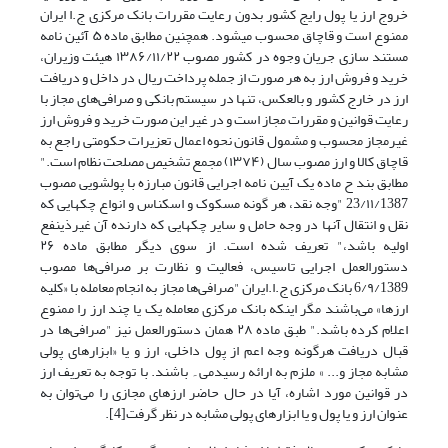
خروج ارز یا پول رایج کشور بدون رعایت مقررات بانک مرکزی ج.ا ایران
ممنوع است و قاچاق محسوب می­شود. همچنین مطابق ماده ۵ آئین نامه
مستند سازی جریان وجوه در کشور مصوب ۱۳۸۶/۱۱/۲۲ هیئت وزیران،
خرید و فروش ارز به هر صورت از جمله پرداخت ریال در داخل و دریافت
ارز در خارج کشور و بالعکس، تنها در سیستم بانکی و صرافی‌های مجاز با
رعایت قوانین و مقررات مجاز است و در غیر این صورت خرید و فروش ارز
غیرمجاز محسوب و مشمول قانون نحوه اعمال تعزیرات حکومتی راجع به
قاچاق کالا و ارز مصوب سال (۱۳۷۴) مجمع تشخیص مصلحت نظام است."
مطابق بند ح ماده یک آیین نامه اجرایی قانون مبارزه با پولشویی مصوب
23/۱۱/1387 "وجه نقد، هر گونه مسکوک و اسکناس و انواع چکهایی که
نقل و انتقال آنها در وجه حامل و سایر چکهایی که دارنده آن غیرذینفع
اولیه باشد،" تعریف شده است. از سوی دیگر مطابق ماده ۲۶
دستورالعمل اجرایی تاسیس، فعالیت و نظارت بر صرافی‌ها مصوب
6/۹/1389 بانک مرکزی ج.ا.ایران "صرافی‌ها مجاز به انجام معامله با «کلیه
ارزها»‌ می‌باشند مگر اینکه بانک مرکزی معامله یک یا چند ارز را ممنوع
اعلام کرده باشد." طبق ماده ۲۸ همان دستورالعمل نیز "صرافی‌ها در
قبال دریافت هرگونه وجه اعم از پول داخلی، ارز و یا «ابزارهای پولی
مشابه مجاز و... » ملزم به ارائه رسیدمی۔ باشند. با توجه به تعریف ارز
در قوانین مورد اشاره، آیا در حال حاضر ارزهای مجازی را‌ می‌توان به
عنوان ارز و یا پول و یا ابزارهای پولی مشابه در نظر گرفت[4].