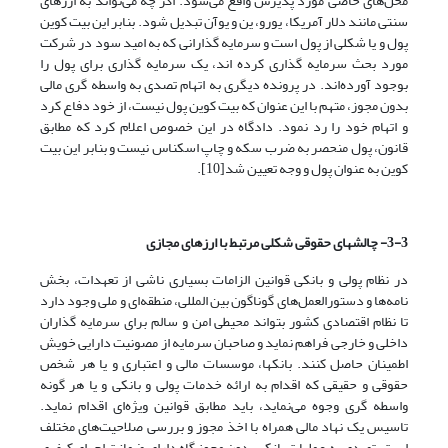
محل‌های خاصی مورد پذیرش واقع‌ می‌شود. اگر چه‌ می‌تواند به ارزهای
سنتی مانند دلار آمریکا، یورو، ین و یوآن تبدیل شود. بنابر این بیت کوین
پول و یا شکلی از پول است و سرمایه گذارانی که به امید سود در شرکت
مورد بحث سرمایه گذاری کرده اند، یک سرمایه گذاری برای پول را
بوجود آورده‌‌‌‌‌اند. در پرونده دیگری به اتهام تصدی به واسطه گری مالی
بدون مجوز، متهم با این عنوان که بیت کوین پول نیست، از خود دفاع کرد
و اتهام خود را رد نمود. دادگاه در این خصوص اعلام کرد که مطابق
قانون، پول منحصر به ضرب سکه و چاپ اسکناس نیست و بنابر این بیت
کوین به عنوان پول و وجه تعیین شد[10].
3-3- چالش­های حقوقی شکلی مرتبط با ارزهای مجازی
در نظام پولی و بانکی قوانین الزامات بسیاری ناشی از تعهدات، بخش
نامه‌ها و دستورالعمل‌های گوناگون بین المللی، منطقه‌‌ای و ملی وجود دارد
تا نظام اقتصادی کشور بتواند محیطی امن و سالم برای سرمایه گذاران
داخلی و خارجی فراهم نماید و صاحبان سرمایه از مصونیت دارایی خویش
اطمینان حاصل کنند. بانک­ها، موسسات مالی و اعتباری و یا هر شخص
حقوقی و حقیقی که اقدام به ارائه خدمات پولی و بانکی و یا هر گونه
واسطه گری وجوه‌ می‌نماید، باید مطابق قوانین ویژه‌‌ای اقدام نماید.
تاسیس یک نهاد مالی همراه با اخذ مجوز و بررسی صلاحیت‌های مختلف
است. تصدی به عملیات بانکی بدون مجوز گاه دارای ضمانت اجرای کیفری