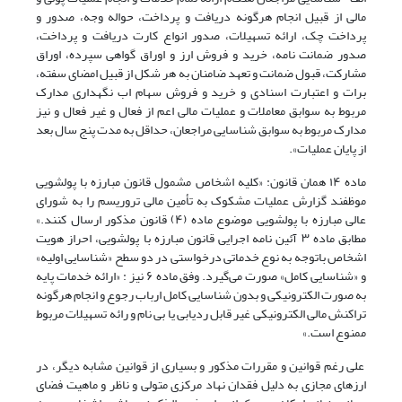
مالی از قبیل انجام هرگونه دریافت و پرداخت، حواله وجه، صدور و
پرداخت چک، ارائه تسهیلات، صدور انواع کارت دریافت و پرداخت،
صدور ضمانت نامه، خرید و فروش ارز و اوراق گواهی سپرده، اوراق
مشارکت، قبول ضمانت و تعهد ضامنان به هر شکل از قبیل امضای سفته،
برات و اعتبارت اسنادی و خرید و فروش سهام اب نگهداری مدارک
مربوط به سوابق معاملات و عملیات مالی اعم از فعال و غیر فعال و نیز
مدارک مربوط به سوابق شناسایی مراجعان، حداقل به مدت پنج سال بعد
از پایان عملیات».
ماده ۱۴ همان قانون: «کلیه اشخاص مشمول قانون مبارزه با پولشویی
موظفند گزارش عملیات مشکوک به تأمین مالی تروریسم را به شورای
عالی مبارزه با پولشویی موضوع ماده (۴) قانون مذکور ارسال کنند.»
مطابق ماده ۳ آئین نامه اجرایی قانون مبارزه با پولشویی، احراز هویت
اشخاص باتوجه به نوع خدماتی درخواستی در دو سطح «شناسایی اولیه»
و «شناسایی کامل» صورت‌ می‌گیرد. وفق ماده ۶ نیز : «ارائه خدمات پایه
به صورت الکترونیکی و بدون شناسایی کامل ارباب رجوع و انجام هرگونه
تراکنش مالی الکترونیکی غیر قابل ردیابی یا بی نام و رائه تسهیلات مربوط
ممنوع است.»
علی رغم قوانین و مقررات مذکور و بسیاری از قوانین مشابه دیگر، در
ارزهای مجازی به دلیل فقدان نهاد مرکزی متولی و ناظر و ماهیت فضای