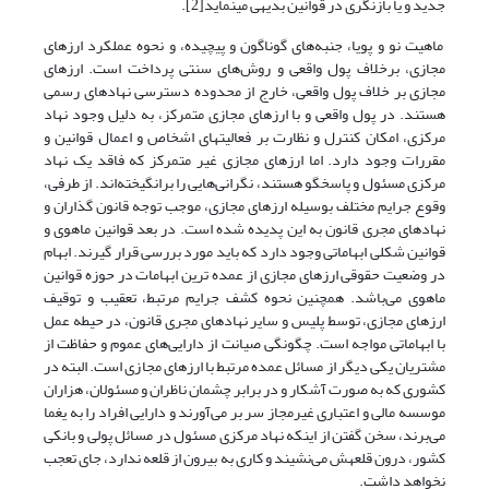
جدید و یا بازنگری در قوانین بدیهی می­نماید[2].
ماهیت نو و پویا، جنبه‌های گوناگون و پیچیده، و نحوه عملکرد ارزهای
مجازی، برخلاف پول واقعی و روش‌های سنتی پرداخت است. ارزهای
مجازی بر خلاف پول واقعی، خارج از محدوده دسترسی نهادهای رسمی
هستند. در پول واقعی و با ارزهای مجازی متمرکز، به دلیل وجود نهاد
مرکزی، امکان کنترل و نظارت بر فعالیت­های اشخاص و اعمال قوانین و
مقررات وجود دارد. اما ارزهای مجازی غیر متمرکز که فاقد یک نهاد
مرکزی مسئول و پاسخگو هستند، نگرانی‌هایی را برانگیخته‌‌‌‌‌اند. از طرفی،
وقوع جرایم مختلف بوسیله ارزهای مجازی، موجب توجه قانون گذاران و
نهادهای مجری قانون به این پدیده شده است. در بعد قوانین ماهوی و
قوانین شکلی ابهاماتی وجود دارد که باید مورد بررسی قرار گیرند. ابهام
در وضعیت حقوقی ارزهای مجازی از عمده ترین ابهامات در حوزه قوانین
ماهوی‌ می‌باشد. همچنین نحوه کشف جرایم مرتبط، تعقیب و توقیف
ارزهای مجازی، توسط پلیس و سایر نهادهای مجری قانون، در حیطه عمل
با ابهاماتی مواجه است. چگونگی صیانت از دارایی‌های عموم و حفاظت از
مشتریان یکی دیگر از مسائل عمده مرتبط با ارزهای مجازی است. البته در
کشوری که به صورت آشکار و در برابر چشمان ناظران و مسئولان، هزاران
موسسه مالی و اعتباری غیرمجاز سر بر‌ می‌آورند و دارایی افراد را به یغما‌
می‌برند، سخن گفتن از اینکه نهاد مرکزی مسئول در مسائل پولی و بانکی
کشور، درون قلعه­ش‌ می‌نشیند و کاری به بیرون از قلعه ندارد، جای تعجب
نخواهد داشت.