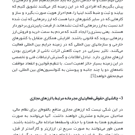
پیش بگیریم که افرادی که در این زمینه کار‌ می‌کنند تشویق کنیم که
بیایند و ثبت و ضبط کنند اینها را، هم احراز هویت صورت بگیرد و ساز و
کارهایی که در سایر کشورهای دنیا هست که ارز رمزهایی که ثبت شده
اند نسبت به ارز رمزهایی که ثبت نشدهاند، از قیمت پایین‌‌‌‌تری برخوردار
هستند. یعنی بستری را ایجاد کنند که مردم به سمت خرید و فروش ارز
رمزهایی بروند که قانونی باشند. افزایش همکاری متقابل با کشورهای
خارجی و سازمانهای بین المللی که در زمینه جرایم بین المللی فعالیت‌
می‌کنند، تاثیر بسزایی در جهت کاهش اثرات ناشی از فرامرزی بودن
ارزهای مجازی دارد. تبادل اطلاعات و گسترش ارتباطات فنی و تخصصی
در این زمینه بسیار حائز اهمیت است. با تنظیم قوانین و انقعاد موافقت
نامه‌های دو یا چند جانبه و پیوستن به کنوانسیون‌های بین المللی، این
مهم محقق خواهد[5].
3- چالش­های حقوقی فعالیت­های مجرمانه مرتبط با ارزهای مجازی
در این شکی نیست که ارزهای مجازی منافع بالقوه‌‌ای برای نظام مالی،
صاحبان سرمایه و مشتریان خواهند داشت. آنها‌ می‌توانند به صورت
مستقیم و همتا به همتا و با حذف واسطه‌ها مبادله مالی داشته باشند.
همین طور‌ می‌توانند به صورت سریع تر، ارزان‌‌‌‌تر و کارآمدتر از قبل،
پرداخت‌های مالی فرامرزی خود را انجام دهند. از سوی دیگر ارزهای