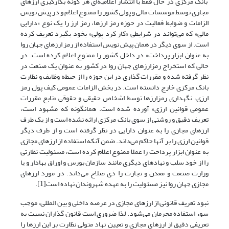
بانک مرکزی در حال فقط با انتشار اعلامیه‌‌ای هر گونه بکارگیری ارزهای
مجازی توسط موسسات مالی و پولی کشور را ممنوع اعلام و در پیش نویس
الزامات و ضوابط فعالیت در حوزه رمز ارزها، رمز ارز را یک نوع «دارایی
مالی» که‌ می‌تواند در شرایطی «کار کرد پولی» بخود بگیرد تعریف کرده
است. از سوی دیگر در همان پیش نویس استفاده از رمز ارزهای جهان روا
به عنوان ابزار پرداخت» در داخل کشور را ممنوع اعلام کرده است. در
حالی که استخراج رمزارزهای جهان روا در کشور به عنوان یک صنعت در
نظر گرفته شده و مقررات گذاری در این حوزه را از حیطه وظایف و نظارت
بانک مرکزی خارج دانسته است. در بخش الزامات عمومی کیف پول رمز
ارزی، نگهداری رمزارزها توسط اشخاص حقیقی و حقوقی «تابع مقررات
عمومی قوانین ارزی» آورده شده است. همانگونه که مشهود است،
تعریف دقیق و روشنی از سوی بانک مرکزی ارائه نشده است و از یک طرف
ارزهای مجازی را به عنوان دارایی در نظر گرفته است و از طرف دیگر
قوانین ارزی را بر آنها حاکم‌ می‌داند. ضمن آنکه استفاده از ارزهای مجازی
به عنوان ابزار پرداخت را عملا ممنوع اعلام کرده است، مسئولیت نظارتی
را از خود سلب و نهادهای دیگری مانند سازمان بورس و اوراق بهادار و یا
وزارت صنعت و معدن و تجارت را ذی صلاح‌ می‌داند. در مورد ارزهای
مجازی جهان روا نیز مسئولیت را به عهده شهروندان نهاده است[1].
نبود تعریف قانونی از ارزهای مجازی در عرصه داخلی و بین المللی، موجب
سوء استفاده مجرمان‌ می‌شود. لذا ضروری است قانون گذاران نسبت به
تعریفی دقیق از ارزهای مجازی و تعیین نهاد متولی نظارت بر این ارزها را