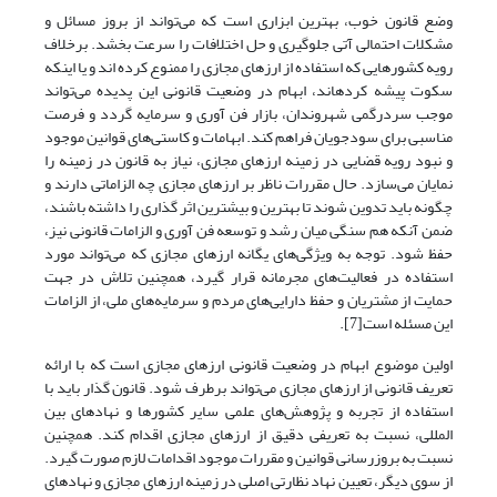
وضع قانون خوب، بهترین ابزاری است که‌ می‌تواند از بروز مسائل و
مشکلات احتمالی آتی جلوگیری و حل اختلافات را سرعت بخشد. برخلاف
رویه کشورهایی که استفاده از ارزهای مجازی را ممنوع کرده اند و یا اینکه
سکوت پیشه کردهاند، ابهام در وضعیت قانونی این پدیده‌ می‌تواند
موجب سردرگمی شهروندان، بازار فن آوری و سرمایه گردد و فرصت
مناسبی برای سودجویان فراهم کند. ابهامات و کاستی‌های قوانین موجود
و نبود رویه قضایی در زمینه ارزهای مجازی، نیاز به قانون در زمینه را
نمایان‌ می‌سازد. حال مقررات ناظر بر ارزهای مجازی چه الزاماتی دارند و
چگونه باید تدوین شوند تا بهترین و بیشترین اثر گذاری را داشته باشند،
ضمن آنکه هم سنگی میان رشد و توسعه فن آوری و الزامات قانونی نیز،
حفظ شود. توجه به ویژگی‌های یگانه ارزهای مجازی که‌ می‌تواند مورد
استفاده در فعالیت‌های مجرمانه قرار گیرد، همچنین تلاش در جهت
حمایت از مشتریان و حفظ دارایی‌های مردم و سرمایه‌های ملی، از الزامات
این مسئله است[7].
اولین موضوع ابهام در وضعیت قانونی ارزهای مجازی است که با ارائه
تعریف قانونی از ارزهای مجازی‌ می‌تواند برطرف شود. قانون گذار باید با
استفاده از تجربه و پژوهش‌های علمی سایر کشورها و نهادهای بین
المللی، نسبت به تعریفی دقیق از ارزهای مجازی اقدام کند. همچنین
نسبت به بروزرسانی قوانین و مقررات موجود اقدامات لازم صورت گیرد.
از سوی دیگر، تعیین نهاد نظارتی اصلی در زمینه ارزهای مجازی و نهادهای