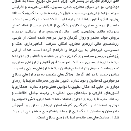
خلق ارزهای مجازی بر بستر فن آوری دفتر کل توزیع شده به عنوان
موضوعی نو در دنیای مجازی، ضمن تسهیل، کاهش هزینه و افزایش
سرعت جابه جایی ارزش، سبب تحول در زمینه تجارت الکترونیک، نظام
پولی و بانکی، فناوری اطلاعات و ارتباط و... شده است. در کنار سودمندی
حاصل از ارزهای مجازی، امکان بهره گیری از آنها در برخی از فعالیت‌های
مجرمانه مانند پولشویی، تامین مالی تروریسم، فرار مالیاتی، خرید و
فروش مواد مخدر و روان گردان و نیز فراهم شده است. از طرفی،
ارزشمندی مالی ارزهای مجازی، امکان سرقت، کلاهبرداری، هک و
دسترسی غیرمجاز به این ارزها را فراهم کرده است. هدف از این
پژوهش بررسی سیاست­های کیفری ناظر بر مقابله با فعالیت­های مجرمانه
مرتبط با ارزهای مجازی می­باشد. تعریف دقیق قانونی از ارزهای مجازی و
تعیین ماهیت حقوقی آنها، اصلاح قوانین مرتبط با ارزهای مجازی و تصویب
قوانین جدید با در نظر گرفتن ویژگی‌های منحصر به فرد ارزهای مجازی
در مواردی که قانون وجود ندارد، تعیین عناوین مجرمانه مرتبط با ارزهای
مجازی در جایی که امکان تطبیق با قوانین فعلی وجود ندارد، همکاری با
کشورهای خارجی و نهادهای بین المللی در زمینه تبادل اطلاعات و
ارتباطات مرتبط با ارزهای مجازی، انعقاد تفاهم نامه میان بخش خصوصی و
دولتی، استفاده و بکارگیری کارشناسان ارزهای مجازی و آموزش
دادرسان و ضابطان دادگستری از جمله راهکارهای پیشنهادی در جهت
کنترل فعالیت‌های مجرمانه مرتبط با ارزهای مجازی است.