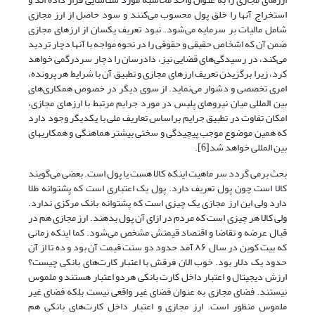
استخراج آنها را خلق پول محسوب‌ می‌کنند و سود حاصل از ارز مجازی
شامل مالیات بر سرمایه‌ می‌شود. نبود تعریف یکسان از ارزهای مجازی
ضمن آن که اشخاص حقیقی و حقوقی را در نحوه مواجه با آنها دچار تردید‌
می‌کند، در رسیدگی‌های قضایی نیز، دادرسان را دچار سردرگمی خواهد
کرد، زیرا برگزیدن تعریف ارزهای مجازی و تطبیق آن با شرایط هر پرونده،
امری تخصصی و دشوار‌ می‌نماید. از سوی دیگر در خصوص همکاری‌های
بین المللی میان نیروهای پلیس در مورد جرایم مرتبط با ارزهای مجازی،
امکان تفاوت در تطبیق جرایم براساس تعاریف ملی با یکدیگر وجود دارد
که همین موضوع موجب پیچیدگی و سختی بیشتر هماهنگی و همکاریهای
بین المللی خواهد شد[6].
بحث برمی گردد سر ماهیت اینکه کالا هست یا پول است. بعضی‌ می‌گویند
کالا است چون پول تعریف دارد. پول یک اعتباری است که پشتوانه طلا
دارد ولی این ارز مجازی یک چیزی است که پشتوانه بانک مرکزی ندارد.
ولی کالا هر چیزی است که مردم در ازای آن پول بدهند. ارز مجازی هم در
قبال عرضه و تقاضا و اقتصاد قیمتش مشخص‌ می‌شود. کما اینکه زمانی
که بیت کوین در سال ۸۶ آمد حدود دو سنت قیمت آن بود و ده تا از آن
حدود یک دلار بود. خوب الان فرقش با اعتبار کارت‌های بانکی چیست؟
ارزش دیجیتال و اعتبار داخل کارت بانکی هردو اعتبار هستند و ملموس
نیستند. فضای مجازی به عنوان فضای غیر واقعی نیست بلکه فضای غیر
ملموس منظور است. ارز مجازی و اعتبار داخل کارت‌های بانکی هم