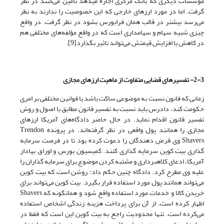
مؤسسات دیگری که بانک مرکزی اجازه میدهد تأمین‌ می‌کنند در نظر
گرفت. اما در مورد ارزهای خارجی که این خصوصیت را ندارند به نظر‌
می‌رسد بیشتر در قالب همان فرابورس بشود در نظر گرفت. در واقع
چیزی شبیه سهام و سهامداری است که در واقع مؤلفه‌های مختلفی هم
در کاهش یا افزایش قیمتش‌ می‌تواند تاثیر بگذارد[9].
2-3- تفسیرهای قضایی متفاوت از ماهیت ارزهای مجازی
زمانی که قانون نسبت به موضوعی ساکت باشد یا قوانین مختلفی بر امری
حکومت کند، دادرس باید نسبت به تفسیر قانون مطابق با اصول و روش
تفسیر قانون اقدام نماید. در حال حاضر دادگاه‌های آمریکا ارزهای
مجازی را همانند پول واقعی در نظر گرفته‌‌‌‌‌اند. در پرونده Trendon
Shavers وی قرض دهندگان را دعوت کرده بود تا در فرصت سرمایه
گذاری بیت کوین سرمایه گذاری کنند. کمیسیون بورس و اوراق بهادار
آمریکا، ادعای کلاهبرداری و مشتبه کردن موضوع برای سرمایه گذاران را
علیه وی مطرح کرد. دادگاه چنین حکم داد: روشن است که بیت کوین‌
می‌تواند همانند پول مورد استفاده قرار بگیرد. بیت کوین‌ می‌تواند برای
خریدن کالا و خدمات مورد استفاده واقع شود و همانگونه که Shavers
اظهار کرده است، از آن برای پرداخت هزینه زندگی اشخاص استفاده‌
می‌کرده است. تنها محدودیت راجع به بیت کوین این است که فقط در