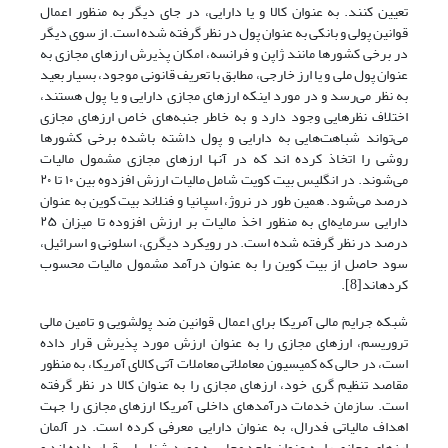
تعیین کنند. به عنوان کالا و یا دارایی، در جای دیگر به منظور اعمال
قوانین پولی و بانکی به عنوان پول در نظر گرفته شده است. از سوی دیگر
در برخی کشورها مانند ژاپن و فرانسه، امکان پذیرش ارزهای مجازی به
عنوان پول ملی و یا ارز خارجی، مطابق با تعریف قانونی موجود، بسیار بعید
به نظر‌ می‌رسد و در مورد اینکه ارزهای مجازی دارایی و یا پول هستند،
اختلاف نظرهایی وجود دارد و به خاطر جنبه‌های خاص ارزهای مجازی‌
می‌تواند شباهت‌هایی به دارایی و پول داشته باشده برخی کشورها
روشی را اتخاذ کرده اند که در آنها ارزهای مجازی مشمول مالیات‌
می‌شوند. در انگلیس بیت کویت شامل مالیات ارزش افزدوه بین ۱۰ تا ۲۰
درصد‌ می‌شود. همین طور در نروژ، اسپانیا و فنلاند بیت کوین به عنوان
دارایی سرمایه‌‌ای به منظور اخذ مالیات بر ارزش افزوده تا میزان ۲۵
درصد در نظر گرفته شده است. در رویکرد دیگری، اسلونی و اسرائیل،
سود حاصل از بیت کوین را به عنوان درآمد مشمول مالیات محسوب
کرده­اند[8].
شبکه جرایم مالی آمریکا برای اعمال قوانین ضد پولشویی و تامین مالی
تروریسم، ارزهای مجازی را به عنوان ارزش مورد پذیرش قرار داده
است، در حالی که کمیسیون معاملاتی معاملات آتی کالای آمریکا، به منظور
مقاصد تنظیم گری خود، ارزهای مجازی را به عنوان کالا در نظر گرفته
است. سازمان خدمات درآمدهای داخلی آمریکا ارزهای مجازی را جهت
اهداف مالیاتی فدرال، به عنوان دارایی معرفی کرده است. در آلمان
ارزهای مجازی را به عنوان واحد محاسبه مورد شناسایی قرار داده اند و