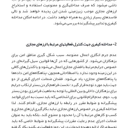
ناشی می­شود که صرف مداخله­گری و ممنوعیت استفاده و استخراج
ارزهای مجازی موجب زیرزمینی شدن این پدیده خواهد شد و تالی
فاسدهای بسیار زیادی به همراه خواهد داشت. در ادامه امکان مداخله
کیفری و تدابیر پیشگیرنده بررسی‌ می‌شود.
2- مداخله کیفری جهت کنترل فعالیت­های مرتبط با ارزهای مجازی
عدم جرم انگاری اعمال ممنوعه، سبب شکل گیری مناطق امن برای
بزهکاران‌ می‌شود. از کشورهایی که در آن‌ها قوانین سهل گیرانه‌‌ای در
خصوص جرایم مرتبط با فضای مجازی اعمال‌ می‌شود و یا کنترل‌های کافی
در این زمینه وجود ندارد با اصطلاحاتی همچون «پناهگاه‌های امن داده‌ها
یا پناهگاه‌های مجازی» یاد‌ می‌شود. فقدان ضمانت اجرای کیفری از دو
جهت باید مورد توجه قرار گیرد؛ نخست فراهم کردن بستر ارتکاب جرایم
برای بزهکاران داخلی و بین المللی با توجه به ماهیت فرامرزی بودن بستر
وب. دوم، عدم الزام قانونی برای اشخاصی که باید نسبت به اجرای قواعد
پیشگیرانه و ضوابط مقرر در رابطه با ارزهای مجازی، اقدام کنند. لذا
مداخله کیفری در خصوص ارزهای مجازی نباید بکارگیری ارزهای مجازی و
کسب و کارهای مرتبط با آن را محدود و ممنوع کند، بلکه باید به عنوان
ضمانت اجرای عدم رعایت مقررات پیشگیرانه و ضوابط خاصی که باید
توسط مراکز ارائه دهنده خدمات در این حوزه فعالیت‌ می‌کنند بکار گرفته