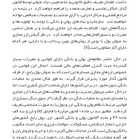
داشت. فقدان تعریف دقیق قانونی و عدم تعیین نهاد متولی توسط قانون
گذار، امکان تفاسیر و تعاریف متعدد را فراهم خواهد کرد. در نتیجه در
مراجع قضایی و مراکز اجرایی، با آرای متشتت و تصمیمات متناقض مواجه
خواهیم شد. سازمانها و نهادهای پولی و بانکی با توجه به اولویت‌ها و
دیدگاه‌های خود، اقدام به تعریف ارز مجازی‌ می‌کنند و بر همان اساس
مقررات و دستورالعمل‌هایی صادر خواهند کرد. در نظر گرفتن ارز مجازی
به عنوان پول یا نوعی از روش‌های نوین پرداخت و یا دارایی، هر کدام
دارای آثار متفاوتی است[6].
در حال حاضر نظام‌های پولی و بانکی دارای قوانین و مقررات بسیار
گسترده جهت کنترل فعالیت‌های مالی هستند. اعمال این قوانین در
خصوص ارزهای مجازی مستلزم این است که به عنوان پول رایج، از طرف
قانون گذار مورد پذیرش قرار گیرند. به طور مثال تصدی به عملیات
بانکی بدون مجوز، در برخی کشورها دارای ضمانت اجرای کیفری است، اما
در حال حاضر‌ می‌توان مدیریت و تصدی به فعالیت‌های مرتبط با ارز مجازی
را مصداق تصدی به عملیات بانکی در نظر گرفت؟ از سوی دیگر بسیاری از
قوانین مرتبط با نظام پولی و بانکی، ارز و پول را به صورت مشخصی تعریف
کرده‌‌‌‌‌اند. مطابق بند پ ماده ۱ قانون مبارزه با قاچاق کالا و ارز و بند الف
ماده ۴۲ و ماده ۲قانون پولی و بانکی کشور، ارز، پول رایج کشورهای
خارجی، اعم از اسکناس، مسکوکات، حوالجات ارزی و سایر اسناد مکتوب
یا الکترونیکی است که در مبادلات مالی کاربرد دارد و خرید و فروش ارز و
هر گونه عملیات بانکی که موجب انتقال ارز یا تعهد ارزی گردد یا ورود یا