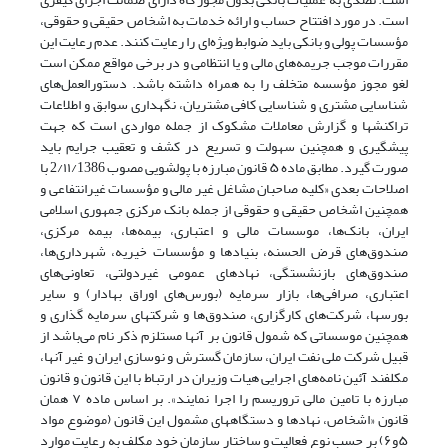
است. در مورد افتتاح حساب و ارائه خدمات به اشخاص حقیقی و حقوقی،
مؤسسات پولی و بانکی باید ضوابط ویژه‌‌ای را رعایت کنند. عدم رعایت این
مقررات موجب جریمه‌های مالی و یا انتظامی و در برخی مواقع ممکن است
لغو مجوز مؤسسه متخلف را به همراه داشته باشد. دستورالعمل‌های
شناسایی مشتری و شناسایی کافی مشتریان، نگهداری سوابق و اطلاعات
تراکنشها و گزارش معاملات مشکوک از جمله مواردی است که جهت
پیشگیری و همچنین سهولت و تسریع در کشف و تعقیب جرایم باید
صورت گیرد. مطابق ماده ۵ قانون مبارزه با پولشویی مصوب 2/۱۱/1386 با
اصلاحات بعدی «کلیه صاحبان مشاغل غیر مالی و مؤسسات غیرانتفاعی و
همچنین اشخاص حقیقی و حقوقی از جمله بانک مرکزی جمهوری اسلامی
ایران، بانک‌ها، موسسات مالی و اعتباری، بیمه‌ها، بیمه مرکزی،
صندوق‌های قرض الحسنه، بنیادها و مؤسسات خیریه، شهرداری‌ها،
صندوق‌های بازنشستگی، نهادهای عمومی غیردولتی، تعاونی‌های
اعتباری، صرافی‌ها، بازار سرمایه (بورس‌های اوراق بهادار) و سایر
بورسها، شرکت‌های کارگزاری، صندوق‌ها و شرکتهای سرمایه گذاری و
همچنین موسساتی که شمول قانون بر آنها مستلزم ذکر نام‌ می‌باشد از
قبیل شرکت ملی نفت ایران، سازمان گسترش و نوسازی ایران و غیر آنها،
مکلفند آئین نامه‌های اجرایی هیات وزیران در ارتباط با این قانون و قانون
مبارزه با تامین مالی تروریسم را اجرا نمایند». بر اساس ماده ۷ همان
قانون «اشخاص، نهادها و دستگاه­های مشمول این قانون (موضوع مواد
۵و۶) بر حسب نوع فعالیت و ساختار سازمان خود مکلف به رعایت موارد