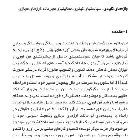
واژه‌های کلیدی:
سیاست­های کیفری، فعالیت­های مجرمانه، ارزهای مجازی
1- مقدمه
این با توجه به گسترش روزافزون اینترنت و پیوستگی و وابستگی بسیاری
از نیازهای روزمره شهروندان به فن آوری‌های نوین، وضع قوانین باید به
گونه‌‌ای باشد تا میان سودمندی­های حاصل از پیشرفت­های فن آوری و
زیان‌های ناشی از آن موازنه ایجاد کند و آسیب‌های احتمالی را به کمترین
میزان ممکن کاهش دهد. تدوین و تصویب قانون اگر به درستی صورت
گیرد،‌ می‌تواند از مشکلات آینده جلوگیری و روند مسائل را تسهیل
کند[1]. اما فناوری به سرعت در حال پیمودن مسیر خود است و هر لحظه‌
می‌تواند آغاز یک دگرگونی جدید در این عرصه باشد. ولی، از آنجا که
حقوق به مسائل و موضوعات مختلفی گره خورده است،‌ نمی‌تواند همگام
و همراه با رشد فن آوری، حرکت کند. به همین دلیل شاهد خلا قوانین و
مقررات در این حوزه هستیم. از آن جا که اشخاص حقیقی و حقوقی در
رابطه با پدیده‌های نو مانند ارزهای مجازی وضعیت حقوقی خود را‌
نمی‌دانند، این مسئله از یک طرف موجب سوء استفاده اشخاص سودجو‌
می‌شود و از طرف دیگر توسعه کسب و کارهای مبتنی بر فن آوری را کند و
یا متوقف‌ می‌سازد. بر همین اساس ضرورت تدوین و تصویب قوانین