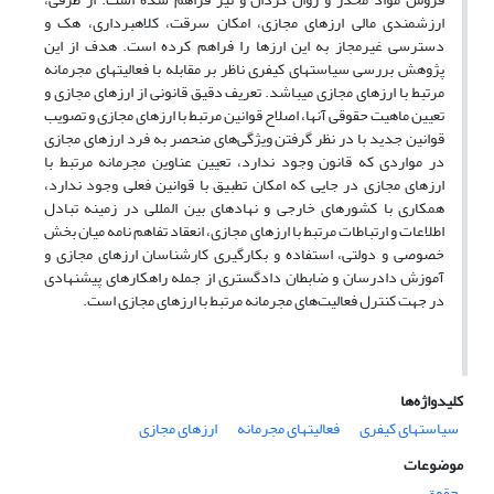
ارزشمندی مالی ارزهای مجازی، امکان سرقت، کلاهبرداری، هک و
دسترسی غیرمجاز به این ارزها را فراهم کرده است. هدف از این
پژوهش بررسی سیاست­های کیفری ناظر بر مقابله با فعالیت­های مجرمانه
مرتبط با ارزهای مجازی می­باشد. تعریف دقیق قانونی از ارزهای مجازی و
تعیین ماهیت حقوقی آنها، اصلاح قوانین مرتبط با ارزهای مجازی و تصویب
قوانین جدید با در نظر گرفتن ویژگی‌های منحصر به فرد ارزهای مجازی
در مواردی که قانون وجود ندارد، تعیین عناوین مجرمانه مرتبط با
ارزهای مجازی در جایی که امکان تطبیق با قوانین فعلی وجود ندارد،
همکاری با کشورهای خارجی و نهادهای بین المللی در زمینه تبادل
اطلاعات و ارتباطات مرتبط با ارزهای مجازی، انعقاد تفاهم نامه میان بخش
خصوصی و دولتی، استفاده و بکارگیری کارشناسان ارزهای مجازی و
آموزش دادرسان و ضابطان دادگستری از جمله راهکارهای پیشنهادی
در جهت کنترل فعالیت‌های مجرمانه مرتبط با ارزهای مجازی است.
کلیدواژه‌ها
سیاست­های کیفری
فعالیت­های مجرمانه
ارزهای مجازی
موضوعات
حقوق