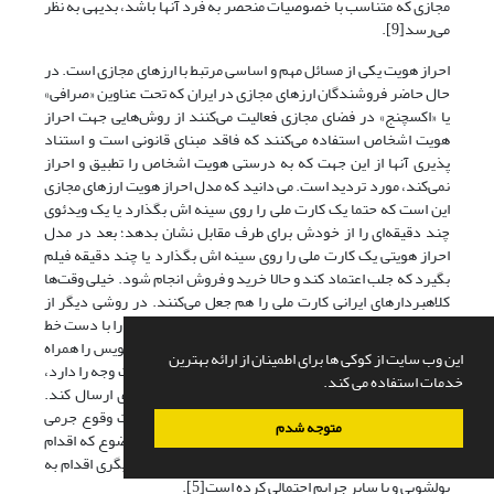
مجازی که متناسب با خصوصیات منحصر به فرد آنها باشد، بدیهی به نظر‌
می‌رسد[9].
احراز هویت یکی از مسائل مهم و اساسی مرتبط با ارزهای مجازی است. در
حال حاضر فروشندگان ارزهای مجازی در ایران که تحت عناوین «صرافی»
یا «اکسچنج» در فضای مجازی فعالیت‌ می‌کنند از روش‌هایی جهت احراز
هویت اشخاص استفاده‌ می‌کنند که فاقد مبنای قانونی است و استناد
پذیری آنها از این جهت که به درستی هویت اشخاص را تطبیق و احراز‌
نمی‌کند، مورد تردید است. می دانید که مدل احراز هویت ارزهای مجازی
این است که حتما یک کارت ملی را روی سینه اش بگذارد یا یک ویدئوی
چند دقیقه‌‌ای را از خودش برای طرف مقابل نشان بدهد؛ بعد در مدل
احراز هویتی یک کارت ملی را روی سینه اش بگذارد یا چند دقیقه فیلم
بگیرد که جلب اعتماد کند و حالا خرید و فروش انجام شود. خیلی وقت‌ها
کلاهبردارهای ایرانی کارت ملی را هم جعل‌ می‌کنند. در روشی دیگر از
خریدار خواسته‌ می‌شود تا متنی که از قبل تهیه شده است را با دست خط
خودش، روی کاغذ بنویسد و امضا کند. سپس متن دست نویس را همراه
این وب سایت از کوکی ها برای اطمینان از ارائه بهترین
با کارت ملی و کارت‌های بانکی که از طریق آنها قصد پرداخت وجه را دارد،
خدمات استفاده می کند.
در کنار هم بگذارد و عکس آن را به فروشنده ارز مجازی ارسال کند.
هدف فروشندگان ارزهای مجازی این است که در صورت وقوع جرمی
متوجه شدم
مانند پولشویی و یا کلاهبرداری، مدارک کافی برای این موضوع که اقدام
لازم جهت احراز هویت اشخاص انجام داده اند و شخص دیگری اقدام به
پولشویی و یا سایر جرایم احتمالی کرده است[5].