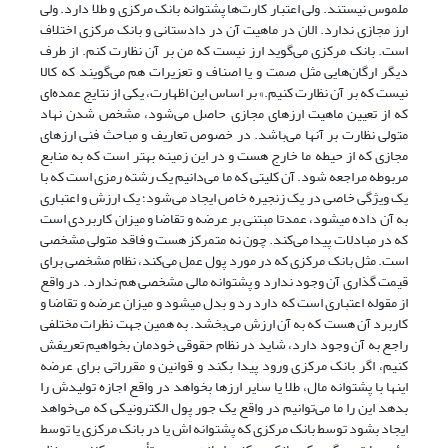
ملموس نیستند. ولی اعتبار کارت‌ها پشتوانه بانک مرکزی و طلا دارد. ولی
ارز مجازی ندارد. الان در ماهیت آن در دادستانی و بانک مرکزی اختلاف
است. بانک مرکزی‌ می‌گوید ارز نیست که من بر آن نظارت کنم. از طرف
دیگر ارگان‌هایی مثل صمت و یا اصناف و تعزیرات هم‌ می‌گویند که کالا
نیست که بر آن نظارت کنیم.» بر اساس این اظهارت، یکی از نتایج عمده‌‌ای
که از تعیین ماهیت ارزهای مجازی حاصل‌ می‌شود، مشخص شدن نهاد
متولی نظارت بر آنها‌ می‌باشد. در خصوص تعاریف و مباحث فنی ارزهای
مجازی که از حیطه ما خارج هست و در این زمینه بهتر است که به منابع
مربوطه مراجعه شود. آن کلیتی که ما‌ می‌دانیم یک رشته رمزی است که با
یک ویژگی خاصی در یک زنجیره خاص ایجاد‌ می‌شود؛ یک ارزش و اعتباری
به آن داده میشود، عمدتا مبتنی بر عرضه و تقاضا و میزان کاربردی است
که در مبادلات پیدا‌ می‌کند. چون نه متمرکز هست و فاقد متولی مشخصی
است. مثل بانک مرکزی که در مورد پول عمل‌ می‌کند، نظام مشخصی برای
قیمت گذاری آن وجود ندارد و پشتوانه مالی مشخصی هم ندارد. در واقع
از مقوله اعتباری است که دارد رد و بدل میشود و میزان عرضه و تقاضا و
کاربرد آن هست که به آن ارزش‌ می‌بخشد. به همین جهت نظرات مختلفی
راجع به آن وجود دارد، شاید در نظام حقوقی خودمان بخواهیم تعریفش
کنیم، اگر بانک مرکزی ورود پیدا بکند و قوانین و مقرراتی برای عرضه
اینها با پشتوانه مال، طلا یا سایر ارزها بخواهد در واقع اجازه تولیدش را
بدهد این را ما‌ می‌توانیم در واقع یک جور پول الکترونیکی که‌ می‌خواهد
ایجاد بشود توسط بانک مرکزی که پشتوانه اش یا در بانک مرکزی یا توسط