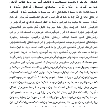
همکار، تعریف و تحدید مسئولیت و وظایف آنها نیز باید مطابق قانون
صورت گیرد تا امکان گریز نهادهای مسئول فراهم نشود و
دستورالعمل‌ها و شیوه نامه‌های اجرایی تهیه و تصویب شود. گمنامی
ارزهای مجازی اگرچه با هدف افزایش حریم خصوصی کاربران فراهم
شده است، اما نباید به میزانی باشد تا خطر استفاده‌های غیرقانونی را
افزایش دهد. هرچند پول نقد نیز به دلیل گم نامی در فعالیتهای
غیرقانونی مورد استفاده قرار‌ می‌گیرد، اما‌ می‌توان با استفاده از برخی
روش‌های فنی مانند ایجاد ارزهای مجازی رقابتی، توسعه زنجیره
بلوک‌های خصوصی و نیمه خصوصی قانونی و الزام نهادهای واسط همچون
صرافی‌ها، میزان گمنامی کاربران را کاهش داد. البته باید به این نکته
توجه داشت که میزان گمنامی باید به گونه‌‌ای باشد تا حریم خصوص
اشخاص رعایت شود و از سوی دیگر در صورت ارتکاب جرم و یا هر گونه
سواستفاده، بتوان ارز مجازی را ردیابی کرد. همین ویژگی، ارز مجازی را
نسبت به پول نقد و برخی دیگر از روش‌های پرداخت شفاف‌‌‌‌تر می‌کند و
تهدید را به یک فرصت تبدیل خواهد کرد. اولین قدم این است که ما یک
سری قوانین در این حوزه داشته باشیم. یک هدف گذاری بکنیم و بدانیم
که‌ می‌خواهیم چه بکنیم در این زمینه. تاکید من بر روی تعیین تکلیف
سریع رمز ارزهای داخلی است که این موضوع هرچه سریع‌‌‌‌تر شکل
بگیرد. با استفاده از این بستر که یک رمز ارز قوی در سطح منطقه و دنیا
عرضه بکنیم این‌ می‌تواند خیلی مؤثر باشد. اما در مورد ارز رمزهای جهان
روا یا خارجی آن چیزی که به نظر‌ می‌رسد این است که مقررات گذاری آن
خیلی مهم است و ما حداقل کاری که باید انجام بدهیم ساز و کارهایی را