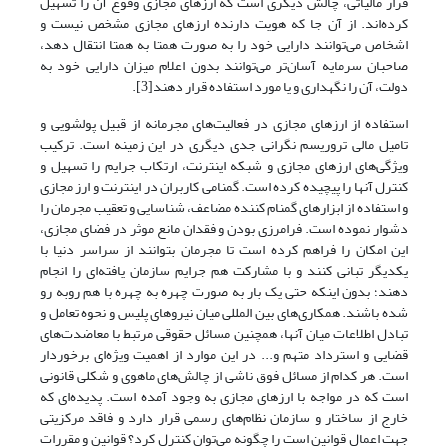
فرار مالیاتی، چالش دیگری است که ارزهای مجازی وقوع آن را تسهیل
کرده‌‌‌‌‌اند. از آن جا که هویت دارنده ارزهای مجازی مشخص نیست و
اشخاص‌ می‌توانند دارایی خود را به صورت همتا به همتا انتقال دهد،
صاحبان سرمایه آسان‌‌‌‌تر می‌توانند بدون اعلام میزان دارایی خود به
دولت، آن را نگهداری و یا مورد استفاده قرار دهند[3].
استفاده از ارزهای مجازی در فعالیت‌های مجرمانه از قبیل پولشویی و
تامیل مالی تروریسم نگرانی جدی دیگری در این زمینه است. ترکیب
ویژگی‌های ارزهای مجازی و شبکه اینترنت، ارتکاب جرایم را تسهیل و
کنترل آنها را پیچیده کرده است. گمنامی کاربران در اینترنت و ارز مجازی
و استفاده از ابزارهای گمنام کننده مضاعف، شناسایی و تعقیب مجرمان را
دشوار نموده است. فرامرزی بودن و فقدان مانع موثر در فضای مجازی،
این امکان را فراهم کرده است تا مجرمان بتوانند از سراسر دنیا با
یکدیگر تبانی کنند و با مشارکت هم جرایم سازمان یافته‌‌ای را انجام
دهند؛ بدون اینکه حتی یک بار به صورت چهره به چهره با هم روبه رو
شده باشند. همکاری‌های بین المللی میان نیروهای پلیس و نحوه تعامل و
تبادل اطلاعات میان آنها، همچنین مسائل حقوقی مرتبط با معاضدت‌های
قضایی و استرداد متهم و... در این موارد از اهمیت ویژه‌‌ای برخوردار
است. هر کدام از مسائل فوق ناشی از چالش‌های ماهوی و شکلی قانونی
است که در مواجه با ارزهای مجازی به وجود آمده است. پدیده‌‌ای که
خارج از ساختار و سازمان نظام‌های رسمی قرار دارد و فاقد مرکزیتی
جهت اعمال قوانین است را چگونه‌ می‌توان کنترل کرد؟ قوانین و مقررات