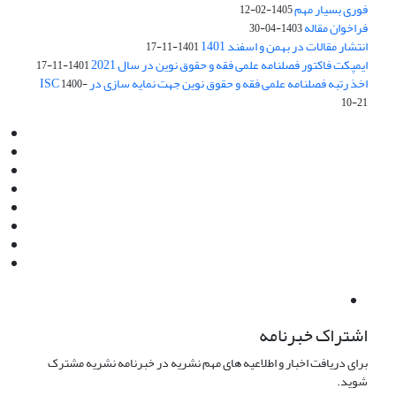
فوری بسیار مهم
1405-02-12
فراخوان مقاله
1403-04-30
انتشار مقالات در بهمن و اسفند 1401
1401-11-17
ایمپکت فاکتور فصلنامه علمی فقه و حقوق نوین در سال 2021
1401-11-17
اخذ رتبه فصلنامه علمی فقه و حقوق نوین جهت نمایه سازی در ISC
1400-
10-21
Email:
info@jaml.ir
Instagram:jaml.ir
Tel:+98 9196523692
Fax:025 34224584
Post Box:Iran,Qom,37135.1166
SMS:5000 4000 452 462
آدرس پستی فصلنامه: قم، صندوق پستی 37135/1166
استان قم، خیابان مهر، بلوار نوفل لوشاتو، خیابان آزادی، بلوک 38،
واحد3- کد پستی: 3735113966
لینک پرداخت به فصلنامه علمی فقه و حقوق نوین:
IDPay.ir/jaml-ir
اشتراک خبرنامه
برای دریافت اخبار و اطلاعیه های مهم نشریه در خبرنامه نشریه مشترک
شوید.