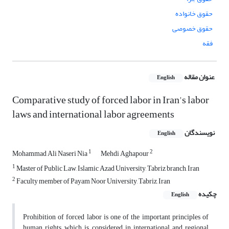
حقوق خانواده
حقوق خصوصی
فقه
عنوان مقاله
English
Comparative study of forced labor in Iran's labor
laws and international labor agreements
نویسندگان
English
1
2
Mohammad Ali Naseri Nia
Mehdi Aghapour
1
Master of Public Law, Islamic Azad University, Tabriz branch, Iran
2
Faculty member of Payam Noor University, Tabriz, Iran
چکیده
English
Prohibition of forced labor is one of the important principles of
human rights, which is considered in international and regional