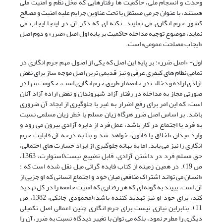
وحدت و انسجام ملی، حاکمیت ها رفتارهایی که مخل نظم و امنیت ملی
هستند، با عنوان جرمی مستقل یا تحت عناوین جرایم علیه امنیت و مصالح
کشور جرم انگاری می نمایند. نکته ای که ذکر آن در اینجا ایجاب می
نماید، موضوع توجیه مداخله حاکمیت بر پایه اول اصل «ضرر» و دوم اصل
«ایجاب مصلحت عمومی» است.
اول- «اصل ضرر»: بر پایه این اصل که یکی از اصول مهم جرم انگاری در
تمامی نظام های کیفری عرفی و نیز قدیمی ترین اصل موجه ساز برای نقض
آزادی اراده و دخالت در جامعه از طریق جرم انگاری است، حکومت تنها در
صورتی مجاز به مداخله در رفتار آزاد شهروندان و نقض اراده آزاد آنان
است، که این امر برای رفع اضرار به غیر یا جلوگیری از ایجاد آن ضروری
باشد. بر اساس اصل ضرر هرگاه زیان مسلم یا خطر زیان مسلمی نسبت
به فرد یا اجتماع در کار باشد، عمل فرد از دایره آزادی بیرون می رود و
وارد میدان «اخلاق یا قانون» خواهد شد و بنا به درجه آن قابلیت جرم
انگاری را نیز می یابد. اما به بهانه جلوگیری از ایراد خسارت های احتمالی،
حق مسلم فرد در داشتن آزادی، قابل تضییع نیست(استوارت، 1363،
ص 19). در همین زمینه از کتاب فایده گرائی میل نقل شده است که :
«انسان می تواند اشتراک منافعی میان خود و اجتماع انسانی که او جزیی از
آن است، ببیند به گونه ای که هر رفتاری که امنیت جامعه را در کل تهدید
کند، برای خود او نیز تهدید کننده باشد»(محمودی جانکی، 1382، ص
11). بنابراین نیازی نیست برای جرم انگاری چنین اعمالی اصل تکمیلی
دیگری را مطرح نمود، بلکه می توان با تغییر دیدگاه نسبت به ضرر، آن را