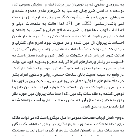
به ضررهای معنوی که به نوعی از بین برنده نظم و آسایش عمومی اند،
توسعه داد. اصل ضرر چنان چه تنها به ضررهای مادی محدود نشده و
ضررهای معنوی را نیز شامل شود، دیگر ضرورتی به طرح اصل مزاحمت
نمی باشد(رستمی، 1393، ص 71). لذا اهانت به مقدسات دینی و
اعتقادات قومیت ها موجب ضرر به منافع حیاتی و آسیب به جامعه و
امنیت ملی می شود. اهانت به مقدسات دینی باعث جریحه دار شدن
احساسات پیروان آن دین شده و در صورت نبود اهرم های کنترلی و
بازدارنده، می تواند باعث اقدامات متقابلی از جانب پیروان آئین مورد
اهانت شود. این امر که از خشونت در گفتار شروع شده ممکن است به
خشونت در رفتار و رفتارهای افراط گرایانه منجر و به نوبه خود می تواند
نظم عمومی جامعه را مختل و امنیت و آسایش عمومی را خدشه دار کند.
در واقع به سبب اهمیت بالای سلامت جسمی، روانی و معنوی افراد بشر
در تمام نظام های حقوقی اعم از دینی و غیر دینی، شدیدترین برخوردها
با جرایمی می شود که به این سلامت خدشه وارد آورند. به همین دلیل با
توهین کننده به مقدسات یک دین، که احساسات پیروان دین مورد نظر
را جریحه دار و به دنبال آن باعث ضرر به امنیت ملی و آسیب جامعه شده
نیز باید برخورد جدی شود.
دوم- «اصل ایجاب مصلحت عمومی»: اصل دیگری است که می تواند ملاک
برای مداخله حاکمیت به صورت جرم انگاری در برخورد با اهانت کنندگان
به مقدسات دینی و ناقضان امنیت ملی قرار گیرد، اصل ایجاب مصلحت