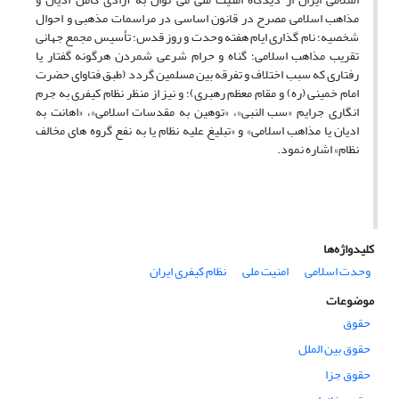
مذاهب اسلامی مصرح در قانون اساسی در مراسمات مذهبی و احوال
شخصیه؛ نام گذاری ایام هفته وحدت و روز قدس؛ تأسیس مجمع جهانی
تقریب مذاهب اسلامی؛ گناه و حرام شرعی شمردن هرگونه گفتار یا
رفتارى که سبب اختلاف و تفرقه بین مسلمین گردد (طبق فتاوای حضرت
امام خمینی (ره) و مقام معظم رهبری)؛ و نیز از منظر نظام کیفری به جرم
انگاری جرایم «سب النبی»، «توهین به مقدسات اسلامی»، «اهانت به
ادیان یا مذاهب اسلامی» و «تبلیغ علیه نظام یا به نفع گروه های مخالف
نظام» اشاره نمود.
کلیدواژه‌ها
وحدت اسلامی
امنیت ملی
نظام کیفری ایران
موضوعات
حقوق
حقوق بین الملل
حقوق جزا