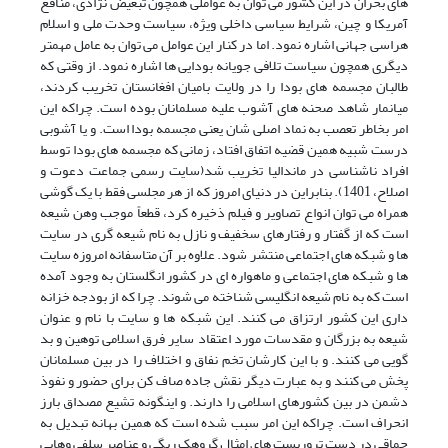
های بحران در این کشور می توان به عواملی همچون تبعیض نژادی، منافع
آمریکا و چین، شرایط سیاسی داخلی ویژه، سیاست وحدت ملی و اسلام
هراسی جهانی اشاره نمود. اما در کنار این عوامل می توان به عامل مهمتر
دیگری همچون سیاست تلافی جویانه بودایی ها اشاره نمود. از وقتی که
طالبان مجسمه های بودا را در ولایت بامیان افغانستان تخریب کردند،
میانمار شاهد صحنه های آشوب علیه مسلمانان بوده است. چراکه این
امر بخاطر تعصب به نماد اصلی شان یعنی مجسمه بودا است. و یا آشوبی
درست شبیه همین قضیه اتفاق افتاد، زمانی که مجسمه های بودا توسط
افراد ناشناسی در ماندالیا تخریب شد(سایت رسمی جماعت دعوت و
اصلاح، 1401). بنابراین در دنیای امروز که از هر مجلسی فقط با یک گوشی
همراه می توان انواع تصاویر و فیلم ذخیره کرد، قطعاً موجب وهن شیعه
است که از گفتار و رفتارهای سخفیف و نازل به نام شیعه گری در سایت
ها و شبکه های اجتماعی منتشر شود. علاوه بر آن متاسفانه امروزه سایت
ها و شبکه های اجتماعی و ماهواره ای در کشور انگلستان به وجود آمده
است که به نام شیعه انگلیسی شناخته می شوند. چرا که از بودجه خزانه
داری این کشور ارتزاق می کنند. این شبکه ها و سایت با نام و عنوان
شیعه به بزرگان و مقدسات مورد اعتقاد سایر فرق اسلامی توهین و بد
گویی می کنند. و با این کارشان تخم نفاق و اختلاف را در بین مسلمانان
پخش می کنند و به عبارت دیگر نقش جاده صاف کن برای حضور و نفوذ
دشمن در بین کشورهای اسلامی را دارند. و اینگونه تشیع مصداق بارز
انحراف است. چراکه این امر سبب شده است که همین بهانه تبدیل به
چماقی در دست تروریست های امثال گروهک ریگی و عناصر سلفی وهابی