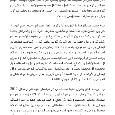
مجالس توهین به مقدسات اهل سنت از قم و اصفهان و .... را پخش می
کردم. نیروها بعد از دیدن و شنیدن این جشن ها و توهین و تحقیر در آن،
برای انجام عملیات مشتاق می شدند».
ب- جشن عیدالزهرا یا خون به دل کردن اهل بیت (ع) (نهم ربیع الاول):
در این جشن های مثلاً شاد و مذهبی، شعرها، حرکات و رفتارهای بعضاً
مستهجن، رکیک و دون شأن اهل بیت (ع) بر پا می شود، آن هم به نام
شاد کردن دل حضرت زهرا(س)؛ گویی داغی که از شهادت مظلومانه
ایشان بر دل شیعیان نهاده شده، فشارهایی از جنس عقده های بشری
است که قرار است در چنین مجالسی جبران و تخلیه شود. در حالیکه
برات جستن از فروعات دین اسلام است. در زیارت عاشورا که اوج تبری
از دشمنان اهل بیت (ع) است، آمده است: «الهم العن اول ظالم ظلم حق
محمد و آل محمد» یعنی در لعن دشمنان دین و کسانی که حق پیامبر و آل
ایشان را گرفتند از خود ائمه الگو می گیریم نه از جریان های التقاطی و
انحرافی(باشگاه خبرنگاران جوان، 1401).
پ- ریشه های بحران علیه مسلمانان در میانمار: میانمار از سال 2012
درگیر شورش های داخلی مرگ آوری بوده است. 89 درصد از مردم
میانمار بودایی هستند و شورش های داخلی میانمار همه بر سر اختلاف
بودایی ها با مسلمانان است. مسلمانان میانمار چندین سال است که
توسط بودایی ها کشته و سوزانده می شوند. که در بررسی علل و ریشه