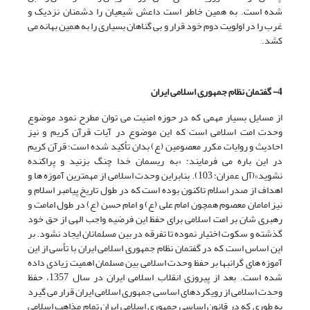
شده است. به همین خاطر است داعش شیعیان را دشمنان نزدیک و
غرب را در اولویت دوم خود قرار و بی گناهان بسیاری را به همین بهانه می
کشد.
4- گفتمان نظام جمهوری اسلامی ایران
از مسایل بسیار مهمی که در حوزه امنیت می توان مطرح نمود موضوع
وحدت امت اسلامی است که این موضوع در آیات قرآن کریم و نیز
احادیث و روایات مکرر معصومین (ع) بدان تأکید شده است؛ قرآن کریم
در این باره می فرمایند: «به ریسمان خدا چنگ بزنید و پراکنده
نشوید»(آل عمران: 103). بنابراین وحدت اسلامی از مهمترین آموزه ها و
اهداف از صدر اسلام تاکنون بوده است که در طول تاریخ پیامبر اسلام و
نیز امامان معصوم همچون امام علی (ع) و امام حسن (ع) در طول امامت و
رهبری شان بر امت اسلامی برای حفظ این فرضیه واجب الهی از حق خود
گذشته و سکوت اختیار نموده تا تفرقه در بین مسلمانان ایجاد نشود. بر
این اساس است که در گفتمان نظام جمهوری اسلامی ایران با تأسی از این
آموزه های گرانبها بر حفظ وحدت اسلامی بین مسلمان اهمیت زیادی داده
شده است. بعد از پیروزی انقلاب اسلامی ایران در سال 1357، حفظ
وحدت اسلامی از رویکردهای اساسی جمهوری اسلامی ایران قرار می گیرد
به طوری که در قانون اساسی جمهوری اسلامی ایران تمام مذاهب اسلامی