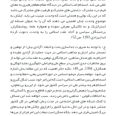
تلقی می شد. انسجام امت اسلامی در دیدگاه مقام معظم رهبری به معنای
فهم درد مشترک، دشمنی های مشترک و ظرفیت های مشترک می باشد
که در این یک نوایی و همدلی است که وحدت عینیت می یابد. ایشان به
موضوع وحدت چنان اهمیتی می دهند که آن را به عنوان مسئله ای
استراتژیک و نه تاکتیکی معرفی نموده و همواره علما، روشنفکران،
برجستگان سیاسی و آحاد ملت اسلامی را به وحدت دعوت کرده
اند(بهرادی،1393، ص 52).
ج- با توجه به ضرورت جداسازی بحث و انتقاد (آزادی بیان) از توهین و
تمسخر سایر ادیان و مذاهب اسلامی در جهت حمایت از آزادی عقیده و
احترام به باورمندان مذهبی، جرم انگاری توهین به مقدسات می تواند از
بروز مخاطرات جدی امنیتی در سطح ملی و فراملی جلوگیری نماید(توکلی و
همکاران، 1394، ص 49). نکته حائز اهمیت که در این مقاله بدان اشاره
می شود، مولفه بسیار مهم و حساس در حوزه امنیتی یعنی «حفظ وحدت و
انسجام ملی بین مذاهب اسلامی» است که این امر خود سبب شکل گیری و
انسجام هرچه بیشتر ملی در سراسر کشور می شود. از این رو بی تفاوتی،
چشم پوشی یا تبعیض گرایی و نیز عدم برخورد قاطع و سریع با کسانی که
به اختلافات قومی - مذهبی دامن می زنند، سبب خواهد شد این مسائل
با کمک شبکه های فضای اجتماعی در مدت زمان کوتاهی در کل کشور
منتشر شود و در این حال نه تنها کشور را فراروی چالش ها و تهدیدهای
بزرگ امنیتی قرار می دهد، بلکه ممکن است تبعات این امر فراتر از مرزها