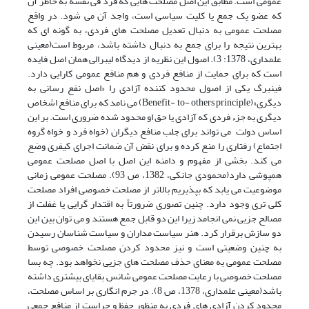
عمومی است. مطابق این اصل مصلحت هایی که فرد فی نفسه به خاطر آن
که عضو یک جمع یا کلیت سیاسی است، واجد آن می شود. در واقع
مصلحت عمومی به دنبال تعدیل مصلحت های فردی، به گونه ای که
بهترین نتیجه را برای جمع به دنبال داشته باشد، مربوط است(معینی
علمداری، 1378: 3). اصول این نظریه از دیدگاه لیبرالی همان اصل فایده
است که برای حمایت از منافع فردی و هم منافع عمومی کارایی دارد.
فینبرگ یکی از اصول محدود کننده آزادی را «اصل نفع رسانی به
دیگری»(Benefit- to- others principle) می نامد که برای منافع اشخاص
دیگری به جزء فردی که آزادی یا حق او محدود شده ضروری است. بر این
اساس دولت می تواند برای جلب منافع دیگران (خواه فرد و خواه گروه
اجتماع) رفتاری را منع کرده و برای نقض آن ضمانت اجرای کیفری وضع
می کند. بخشی از مفهوم و دامنه این اصل با اصل مصلحت عمومی
همپوشی دارد(محمودی جانکی، 1382، ص 93). مصلحت عمومی زمانی
موضوعیت می یابد که بپذیریم بالاتر از مصلحت خصوصی افراد مصلحت
کلی تری وجود دارد. چنین تصوری ضرورتاً به اقتدار گرایی یا غفلت از
مصالح جزیی نمی انجامد زیرا این دو قابل جمع هستند و می توان بین این
دو سازش برقرار کرد. هنر سیاست مداران و سیاست شناسان رسیدن
به چنین وضعیتی است و نیز محدود کردن مصلحت خصوصی توسط
مصلحت عمومی به معنای حذف مصلحت های جزیی نخواهد بود. چه بسا
مصلحت خصوصی با رعایت مصلحت عمومی شانس بقایای بیشتری داشته
باشد(معینی علمداری، 1378، ص 8). در جرم انگاری بر اساس مصلحت،
محدود کردن آزادی های فردی به منظور حفظ و حراست از منافع جمعی