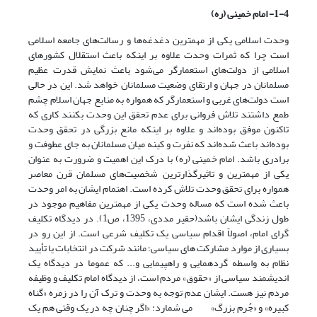
1-4- امام خمینی (ره)
وحدت اسلامی یکی از مهمترین دغدغه‌ها و رسالت‌های جامعه اسلامی
است چرا که ثمرات وحدت علاوه بر اینکه باعث استقلال کشورهای
اسلامی از دولت‌های استعمارگر می‌شود باعث نمایش قدرت عظیم
مسلمانان در جهان و ارتقای وضعیت مسلمانان خواهد شد. این در حالی
است دولت‌های غربی و استعمارگر که همواره به منابع جهان اسلام چشم
طمع داشتند تلاش فروانی برای عدم تحقق این وحدت بکنند کاری که
تاکنون موفق بوده‌اند و علاوه بر اینکه مانع بزرگی در تحقق وحدت
بوده‌اند باعث شده‌‌اند که نفرت و کینه میان مسلمانان به جای عطوفت و
برادری باشد. امام خمینی (ره) با درک این اهمیت و ضرورت به عنوان
یکی از مهمترین و تاثیرگذارترین شخصیت‌های مسلمان قرن معاصر
همواره برای تحقق وحدت تلاش کرده است. اهتمام ایشان به امر وحدت
باعث شده است که مساله وحدت یکی از مهمترین مفاهیم موجود در
طول زندگی ایشان باشد(حقیر مددی، 1395، ص1). در دیدگاه تکلیف
گرای امام، اصولاً اقدام سیاسی یک تکلیف شرعی است. از این رو در
بسیاری از موارد مشارکت های سیاسی؛ مانند شرکت در انتخابات یا تأیید
نظام به واسطه گردهمایی و راهپیمایی و... که عموما در دیدگاه یک
اندیشمند سیاسی از «حقوق» مردم است، از دیدگاه امام تکلیف و وظیفه
مردم نیز هست. ایشان عدم توجه به وحدت و ترک آن را در زمره «گناه
کبیره» و «جُرم بزرگ» می شمارد: «اگر چنان چه در یک وقتی هم یک