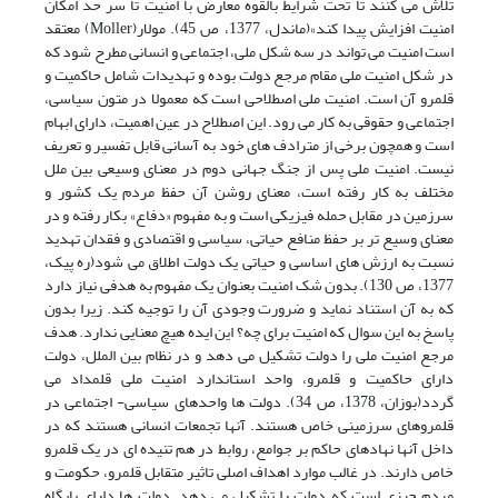
تلاش می کنند تا تحت شرایط بالقوه معارض با امنیت تا سر حد امکان
امنیت افزایش پیدا کند»(ماندل، 1377، ص 45). مولار(Moller) معتقد
است امنیت می تواند در سه شکل ملی، اجتماعی و انسانی مطرح شود که
در شکل امنیت ملی مقام مرجع دولت بوده و تهدیدات شامل حاکمیت و
قلمرو آن است. امنیت ملی اصطلاحی است که معمولا در متون سیاسی،
اجتماعی و حقوقی به کار می رود. این اصطلاح در عین اهمیت، دارای ابهام
است و همچون برخی از مترادف های خود به آسانی قابل تفسیر و تعریف
نیست. امنیت ملی پس از جنگ جهانی دوم در معنای وسیعی بین ملل
مختلف به کار رفته است، معنای روشن آن حفظ مردم یک کشور و
سرزمین در مقابل حمله فیزیکی است و به مفهوم «دفاع» بکار رفته و در
معنای وسیع تر بر حفظ منافع حیاتی، سیاسی و اقتصادی و فقدان تهدید
نسبت به ارزش های اساسی و حیاتی یک دولت اطلاق می شود(ره پیک،
1377، ص 130). بدون شک امنیت بعنوان یک مفهوم به هدفی نیاز دارد
که به آن استناد نماید و ضرورت وجودی آن را توجیه کند. زیرا بدون
پاسخ به این سوال که امنیت برای چه؟ این ایده هیچ معنایی ندارد. هدف
مرجع امنیت ملی را دولت تشکیل می دهد و در نظام بین الملل، دولت
دارای حاکمیت و قلمرو، واحد استاندارد امنیت ملی قلمداد می
گردد(بوزان، 1378، ص 34). دولت ها واحدهای سیاسی- اجتماعی در
قلمروهای سرزمینی خاص هستند. آنها تجمعات انسانی هستند که در
داخل آنها نهادهای حاکم بر جوامع، روابط در هم تنیده ای در یک قلمرو
خاص دارند. در غالب موارد اهداف اصلی تاثیر متقابل قلمرو، حکومت و
مردم چیزی است که دولت را تشکیل می دهد. دولت ها دارای پایگاه