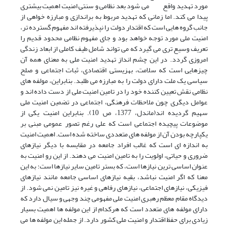
مورد تهدید واقع می شود بعد نظامی و سنتی امنیت اهمیت بیشتری
پیدا می کند. اما زمانی که تهدید مربوط به براندازی و مبارزه خواهی از
جانب گروه هایی است که اقتدار دولت را نپذیرفته اند مفهوم گسترده تر،
امنیت ملی مورد توجه خواهد بود و جای مفهوم نظامی محدود قدیم را
تعریف وسیع تری می گیرد که می تواند شامل طیف کاملی از ابعاد زندگی
امروزی گردد. در این چشم انداز تهدید امنیت ملی به معنای همه آن
چیزهایی است که سلامت، بهزیستی اقتصادی، ثبات اجتماعی و صلح
سیاسی یک ملت دارای دولت را به مبارزه می طلبد. بنابراین، مولفه های
نظامی نقش تعیین کننده خود را در تامین امنیت ملی از دست داده اند و
عوامل دیگری چون ملاحظات فرهنگی، اجتماعی در تضمین امنیت ملی
سهیم گردیده اند(ماندل، 1377، ص 10). بنابراین امنیت یکی از
موضوعات پیچیده اجتماعی است که علی رغم تصور عمومی مبنی بر
یکپارچه بودن آن از مولفه های متعددی ساخته شده است. اهمیت امنیت
به اندازه ای است که غالب افراد جامعه در مقایسه با دیگر نیازهای
ضروری و حیاتی، اولویت را به تامین امنیت می دهند. از این رو امنیت به
عنوان اساسی ترین نیازها است، که بستر تامین سایر نیازها است؛ به این
معنا که اگر امنیت نباشد، بقیه نیازهای اساسی جامعه مانند نیازهای
فیزیکی، نیازهای اجتماعی، نیازهای رفاهی و غیره نیز تامین نمی شود. از
دیدگاه مقام معظم رهبری امنیت ملی مفهومی چند وجهی و سیال دارد که
دارای مولفه های متعدد است که هرکدام از این مولفه ها اهمیت بسیار
زیادی برای حفظ اقتدار و امنیت ملی کشور دارد. از جمله این مولفه ها می