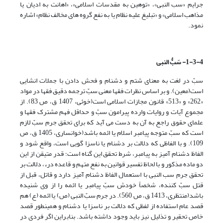
جرایم «سب النبی»، «توهین به مقدسات اسلامی»، «اهانت به ادیان یا
مذاهب اسلامی» و «تبلیغ علیه نظام یا به نفع گروه های مخالف نظام» اشاره
نمود.
1-3-4- سَبُّ النبی
سبّ در لغت به معنای شتم و دشنام و فحش دادن با جملات انشایی
است(معین). و بر اساس نظرات فقها معنی سبّ ترجمه دقیق فقها در مواد
«262» و «513» قانون مجازات اسلامی است(خوئی، 1407 ق، ص 83). از
مجموع آیات و روایات وارده پیرامون سبّ و حداقل فهم مشترک فقها و
علمای حقوق راجع به آن به دست می آید که برای تحقق جرم سبّ لازم
است که سبّ متوجه پیامبر اسلام یا ائمه باشد(خوانساری، 1405 ق، ص
109). و با الفاظی که دلالت بر دشنام یا ناسزا گویی است، واقع شود و
الفاظ دشنام آمیز به پیامبر، شرط تحقق این گناه است؛ قدر متیقن از این
دو ماده مذکور و با لحاظ تفسیر قوانین به نفع متهم و قاعده درء، دلالت بر
تحقق جرم سب النبی با استعمال الفاظ دشنام آمیز دارد و قاتل، قبل از
قتل سبّ کننده، شخصاً خودش سبّ پیامبر یا ائمه را از وی شنیده
باشد(منتظری، 1413 ق، ص 560). در جرم سبّ النبی (ص) یا ائمه (ع) هم
قصد عام استفاده از لفظی که دلالت بر ناسزا یا دشنام و همینطور قصد
خاص تحقیر و تذلیل نیز باید وجود داشته باشد. بنابراین اگر فردی در