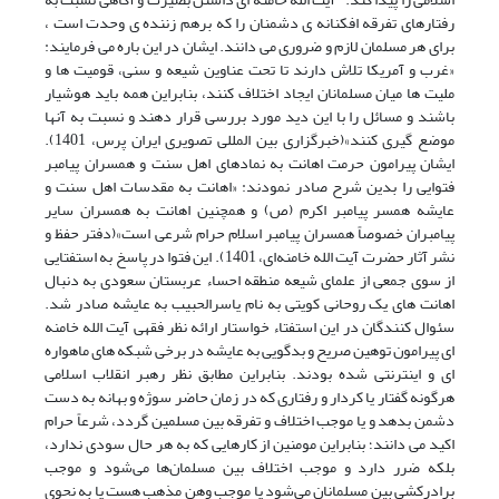
رفتارهای تفرقه افکنانه ی دشمنان را که برهم زننده ی وحدت است ،
برای هر مسلمان لازم و ضروری می دانند. ایشان در این باره می فرمایند:
«غرب و آمریکا تلاش دارند تا تحت عناوین شیعه و سنی، قومیت‎ ها و
ملیت‎ ها میان مسلمانان ایجاد اختلاف کنند، بنابراین همه باید هوشیار
باشند و مسائل را با این دید مورد بررسی قرار دهند و نسبت به آن‎ها
موضع گیری کنند»(خبرگزاری بین المللی تصویری ایران پرس، 1401).
ایشان پیرامون حرمت اهانت به نمادهای اهل سنت و همسران پیامبر
فتوایی را بدین شرح صادر نمودند: «اهانت به مقدسات اهل سنت و
عایشه همسر پیامبر اکرم (ص) و همچنین اهانت به همسران سایر
پیامبران خصوصاً همسران پیامبر اسلام حرام شرعی است»(دفتر حفظ و
نشر آثار حضرت آیت الله خامنه‌ای، 1401). این فتوا در پاسخ به استفتایی
از سوی جمعی از علمای شیعه منطقه احساء عربستان سعودی به دنبال
اهانت های یک روحانی کویتی به نام یاسرالحبیب به عایشه صادر شد.
سئوال کنندگان در این استفتاء خواستار ارائه نظر فقهی آیت الله خامنه
ای پیرامون توهین صریح و بدگویی به عایشه در برخی شبکه های ماهواره
ای و اینترنتی شده بودند. بنابراین مطابق نظر رهبر انقلاب اسلامی
هرگونه گفتار یا کردار و رفتارى که در زمان حاضر سوژه و بهانه به دست
دشمن بدهد و یا موجب اختلاف و تفرقه بین مسلمین گردد، شرعاً حرام
اکید می دانند؛ بنابراین مومنین از کارهایی که به هر حال سودی ندارد،
بلکه ضرر دارد و موجب اختلاف بین مسلمان‌ها می‌شود و موجب
برادرکشی بین مسلمانان می‌شود یا موجب وهن مذهب هست یا به نحوی