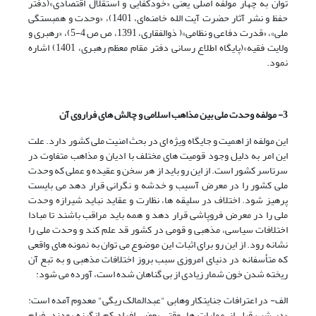
توان به چهار مولفه اصلی یعنی «خودکفایی و استقلال اقتصادی»(دفتر
حفظ و نشر آثار حضرت آیت الله خامنه‌ای، 1401)، «وحدت و همبستگی
ملی»، «قدرت دفاعی و نظامی»( ذوالفقاری، 1391، ص ص 4-5)، «رهبری و
ولایت فقیه»(پایگاه اطلاع رسانی دفتر مقام معظم رهبری، 1401) اشاره
نمود.
3- مولفه وحدت ملی بین مذاهب اسلامی و چالش های فراروی آن
این مولفه از اهمیت و جایگاه ویژه ای در بحث امنیت ملی کشور دارد. علت
این امر به دلیل وجود قومیت های مختلف با ادیان و مذاهب متفاوت در
سرتاسر کشور است. از این رو باید از هر سخن و عقیده و عملی که وحدت
ملی کشور را در معرض آسیب و خدشه و نگرانی قرار دهد می بایست
پرهیز شود. اختلاف در سلیقه ها، نظارت و عقاید نباید شیرازه وحدت
ملی را در معرض فروپاشی قرار دهد و همه باید مراقب باشند تا مبادا
اختلافات سیاسی، مذهبی و قومی در کشور قد علم کند و وحدت ملی را
نشانه رود. از این رو برای اثبات این موضوع می توان به نمونه های واقعی
که متأسفانه در دنیای امروزی سبب بروز اختلافات مذهبی و به تبع آن
ریخته شدن خون شمار زیادی از بی گناهان شده است، آورده می شود:
الف- در اعترافات جنایتکار وهابی "عبدالمالک ریگی" معدوم آمده است:
«در شب قبل از عملیات ها، وقتی بعضی افراد کم انگیزه بودند، فیلم