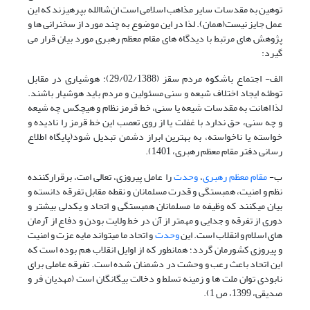
توهین به مقدسات سایر مذاهب اسلامی است ان‌شاالله بپرهیزند که این
عمل جایز نیست(همان). لذا در این موضوع به چند مورد از سخنرانی ها و
پژوهش های مرتبط با دیدگاه های مقام معظم رهبری مورد بیان قرار می
گیرد:
الف- اجتماع باشکوه مردم سقز (29/02/1388): هوشیاری در مقابل
توطئه ایجاد اختلاف شیعه و سنی مسئولین و مردم باید هوشیار باشند.
لذا اهانت به مقدسات شیعه یا سنی، خط قرمز نظام و هیچکس چه شیعه
و چه سنی، حق ندارد با غفلت یا از روی تعصب این خط قرمز را نادیده و
خواسته یا ناخواسته، به بهترین ابراز دشمن تبدیل شود(پایگاه اطلاع
رسانی دفتر مقام معظم رهبری، 1401).
ب-
مقام معظم رهبری
،
وحدت
را عامل پیروزی، تعالی امت، برقرارکننده
نظم و امنیت، همبستگی و قدرت مسلمانان و نقطه مقابل تفرقه دانسته و
بیان میکنند که وظیفه ما مسلمانان همبستگی و اتحاد و یکدلی بیشتر و
دوری از تفرقه و جدایی و مهمتر از آن در خط ولایت بودن و دفاع از آرمان
های اسلام و انقلاب است. این
وحدت
و اتحاد ما میتواند مایه عزت و امنیت
و پیروزی کشورمان گردد؛ همانطور که از اوایل انقلاب هم بوده است که
این اتحاد باعث رعب و وحشت در دشمنان شده است. تفرقه عاملی برای
نابودی توان ملت ها و زمینه تسلط و دخالت بیگانگان است (مهدیان فر و
صدیقی، 1399، ص 1).