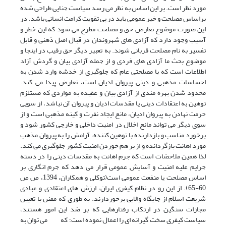
مورد نظر است. بر این اساس به نظر می رسد سیاست جنایی طراحی شده
براساس مصلحت و خیر عمومی باید در پی تقویت کرامت انسانی باشد. در
این صورت موضوع تعارض حق و مصلحت مطرح می شود که این خطر و
آسیب وجود دارد که آزادی های شهروندان در قبال اصل ذهنی و قابل
تفسیر به نام مصلحت قربانی شوند. به تعبیر دیگر حق رقیب در اینجا و
موضوع بحث ما آزادی های فردی و از جمله آزادی بیان و گردش آزاد
اطلاعات است که با مصلحتی عام که جلوگیری از خدشه وارد شدن به
احساسات مذهبی و دینی پیروان ادیان است، تعارض پیدا می کند.
محدود شدن بهره مندی از آزادی بیان و عقیده به مواردی که مستلزم
توهین به اعتقادات دینی یا مقدسات ادیان و پیروان آن نباشد، از سویی
حرمت نهادن به پیروان ادیان، مانع ایجاد نفرت و کینه مذهبی است و از
سوی دیگر می تواند مانع اخلال در امنیت داخلی و خارجی کشور شود و
برخورد مناسب و بازدارنده با توهین کننده، آرامش را به پیروان مذهب
مورد اهانت بازگردانده و از بر هم خوردن امنیت کشور جلوگیری می کند.
لذا همین ملاحضات است که جرم اهانت به مقدسات دینی را در دسته
جرایم علیه امنیت و آسایش عمومی قرار می دهد که جرم انگاری بر
اساس مصلحت یا منفعت عمومی است(توکلی و همکاران، 1394، ص ص
60-65). از این رو در نظام کیفری ایران، ارزش های اعتقادی و عبادی
شریعت اسلام از جایگاه والایی برخوردارند. به طوری که مقنن با تعیین
مجازات سنگین در ارتکاب رفتارهایی که بر ضد این امور هستند،
سیاست کیفری سخت گیرانه ای را اعمال نموده است؛ که می توان به