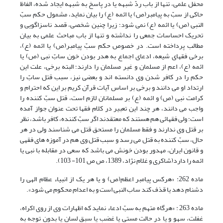
محفل علمی، تنها از باب ردّ شبهه یا در پاسخ به شبهه ایجاد شده، الفاظ
حاکی از سبّ به پیامبر(ص) یا ائمه (ع) را بیان نماید، مشمول حکم سبّ
النبی (ص) یا ائمه (ع) نمی شود؛ زیرا چنین شخصی، قصد ناسزاگویی و
تحریک احساسات جمعی را نداشته و تنها از باب مباحث علمی به بیان
مطالب پرداخته است. در خصوص حکم سبّ پیامبر(ص) یا ائمه (ع)،
برخی فقهای شیعه، ادعای اجماع به هدر بودن خون سابّ نبی (ص) یا
ائمه (ع)، اعم از مسلمان و غیر مسلمان را دارند؛ البته برخی، علت این
حکم را در کافر شدن وی دانسته اند و بعضی نیز، سبب قتل سابّ را
ارتداد او می دانند و برخی بر اساس آیات قرآن کریم بر این که احترام و
کرامت نبی (ص) و ائمه (ع) بر مسلمانان لازم است، قتل سبّ کننده را
واجب می دانند، هر چند این تعبیر در کلام فقها تحت عنوان جواز آمده
است؛ ولی فقهائی هم هستند که معتقدند اگر سبّ کننده، کافر باشد، نظر
بر قتل وی ندارند و فقط مسلمان را مستحق قتل می شناسند ولی در هر
حال، سبّ کننده به قتل می رسد و سبب قتل وی هم در آموزه های فقهی
و قانون ایران، مهدور بودن خونش می باشد که سعی در مقابله با نبی یا
ائمه را دارد(شاکری و غلام نژاد، 1389، ص ص 101- 103).
ماده 262: «هرکس پیامبر اعظم(ص) و یا هر یک از انبیاء عظام الهی را
دشنام دهد یا قذف کند ساب النبی است و به اعدام محکوم می شود».
ماده 263 : «هرگاه متهم به سبّ ادعاء نماید که اظهارات وی از روی اکراه،
غفلت، سهو و یا در حالت مستی یا غضب یا سبق لسان یا بدون توجه به