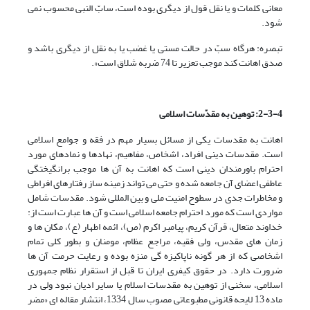
معانی کلمات و یا نقل قول از دیگری بوده است، سابّ النبی محسوب نمی
شود.
تبصره: هرگاه سبّ در حالت مستی یا غضب یا به نقل از دیگری باشد و
صدق اهانت کند موجب تعزیر تا 74 ضربه شلاق است».
2-3-4: توهین به مقدّسات اسلامی
اهانت به مقدسات یکی از مسائل بسیار مهم در فقه و جوامع اسلامی
است. مقدسات دینی افراد، اشخاص، مفاهیم، نهادها و نمادهای مورد
احترام باورمندان دینی است که اهانت به آن ها موجب برانگیختگی
عاطفی اعضای آن جامعه شده و حتی می تواند زمینه ساز رفتارهای افراطی
و مخاطرات جدی در سطوح امنیت ملی و بین المللی شود. مقدسات شامل
مواردی است که مورد احترام جامعه اسلامی است و آن ها عبارت است از:
خداوند متعال، قرآن کریم، پیامبر اکرم (ص)، ائمه اطهار (ع)، مکان ها و
زمان های مقدس، ولی فقیه، مراجع عظام، مومنان و بطور کلی تمام
اشخاصی که از هر گونه ناپاکیزه گی منزه بوده و رعایت حرمت آن ها
ضرورت دارد. در حقوق کیفری ایران تا قبل از استقرار نظام جمهوری
اسلامی، سخنی از توهین به مقدسات اسلام یا سایر ادیان نبود ولی در
ماده 13 لایحه قانونی مطبوعاتی مصوب سال 1334، انتشار مقاله ای «مضر