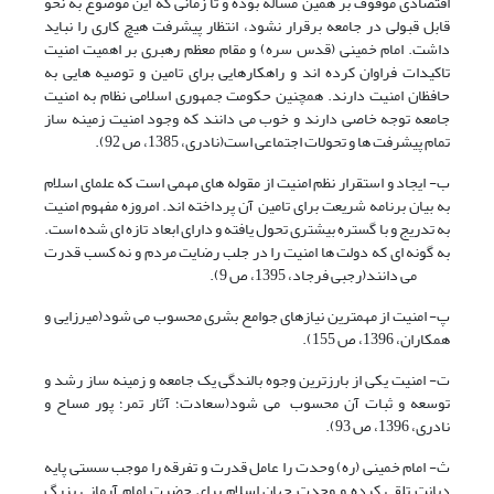
اقتصادی موقوف بر همین مساله بوده و تا زمانی که این موضوع به نحو
قابل قبولی در جامعه برقرار نشود، انتظار پیشرفت هیچ کاری را نباید
داشت. امام خمینی (قدس سره) و مقام معظم رهبری بر اهمیت امنیت
تاکیدات فراوان کرده اند و راهکارهایی برای تامین و توصیه هایی به
حافظان امنیت دارند. همچنین حکومت جمهوری اسلامی نظام به امنیت
جامعه توجه خاصی دارند و خوب می دانند که وجود امنیت زمینه ساز
تمام پیشرفت ها و تحولات اجتماعی است(نادری، 1385، ص 92).
ب- ایجاد و استقرار نظم امنیت از مقوله های مهمی است که علمای اسلام
به بیان برنامه شریعت برای تامین آن پرداخته اند. امروزه مفهوم امنیت
به تدریج و با گستره بیشتری تحول یافته و دارای ابعاد تازه ای شده است.
به گونه ای که دولت ها امنیت را در جلب رضایت مردم و نه کسب قدرت
می دانند(رجبی فرجاد، 1395، ص 9).
پ- امنیت از مهمترین نیازهای جوامع بشری محسوب می شود(میرزایی و
همکاران، 1396، ص 155).
ت- امنیت یکی از بارزترین وجوه بالندگی یک جامعه و زمینه ساز رشد و
توسعه و ثبات آن محسوب می شود(سعادت؛ آثار تمر؛ پور مساح و
نادری، 1396، ص 93).
ث- امام خمینی (ره) وحدت را عامل قدرت و تفرقه را موجب سستی پایه
دیانت تلقی کرده و وحدت جهان اسلام برای حضرت امام آرمانی بزرگ