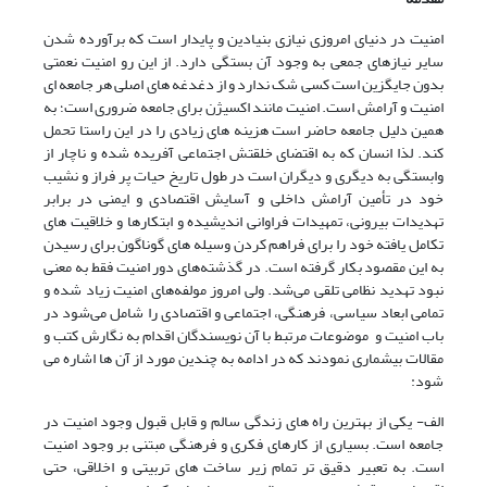
امنیت در دنیای امروزی نیازی بنیادین و پایدار است که برآورده شدن
سایر نیازهای جمعی به وجود آن بستگی دارد. از این رو امنیت نعمتی
بدون جایگزین است کسی شک ندارد و از دغدغه های اصلی هر جامعه ای
امنیت و آرامش است. امنیت مانند اکسیژن برای جامعه ضروری است؛ به
همین دلیل جامعه حاضر است هزینه های زیادی را در این راستا تحمل
کند. لذا انسان که به اقتضای خلقتش اجتماعی آفریده شده و ناچار از
وابستگی به دیگری و دیگران است در طول تاریخ حیات پر فراز و نشیب
خود در تأمین آرامش داخلی و آسایش اقتصادی و ایمنی در برابر
تهدیدات بیرونی، تمهیدات فراوانی اندیشیده و ابتکارها و خلاقیت های
تکامل یافته خود را برای فراهم کردن وسیله های گوناگون برای رسیدن
به این مقصود بکار گرفته است. در گذشته‌های دور امنیت فقط به معنی
نبود تهدید نظامی تلقی می‌شد. ولی امروز مولفه‌های امنیت زیاد شده و
تمامی ابعاد سیاسی، فرهنگی، اجتماعی و اقتصادی را شامل می‌شود در
باب امنیت و موضوعات مرتبط با آن نویسندگان اقدام به نگارش کتب و
مقالات بیشماری نمودند که در ادامه به چندین مورد از آن ها اشاره می
شود:
الف- یکی از بهترین راه های زندگی سالم و قابل قبول وجود امنیت در
جامعه است. بسیاری از کارهای فکری و فرهنگی مبتنی بر وجود امنیت
است. به تعبیر دقیق تر تمام زیر ساخت های تربیتی و اخلاقی، حتی