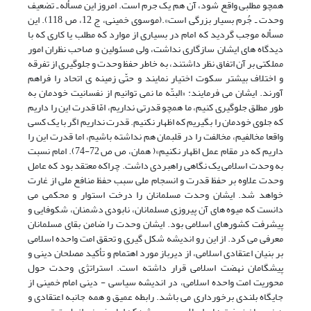
همچو مطلبی واقع شود، آن هم یک جرم است. امروز این مسأله ـ تضعیف
وحدت ـ جُرم بسیار بزرگی است».(موسوی خمینی، ج 12، ص 118). این
مسأله موجب گردید که امام در بسیاری از موارد که مطلب یا کاری که با
دیدگاه های ایشان سازگاری نداشت، ولی مسئولین و صاحب نظران امور
مملکتی بر آن اتفاق نظر داشتند، به خاطر حفظ وحدت و جلوگیری از تفرقه
و اختلاف بیشتر سکوت اختیار نمایند و حتّی زمینه ی اتحاد را فراهم
آورند. ایشان می فرمایند: «البتّه ما نمی توانیم از نفسانیت خودمان به
طور مطلق جلوگیری کنیم، ما همچو قدرتی نداریم، امّا قدرت این را داریم
که جلوی خودمان را بگیریم که اظهار نکنیم. قدرت نداریم اگر با یک کسی
واقعا مخالفیم، مخالفت را در قلبمان هم نداشته باشیم، اما قدرت این را
داریم که در مقام عمل اظهار نکنیم»( همان، ص ص 72-74). امام نسبت
به وحدت اسلامی یک نگاهی راهبردی داشت. چراکه معتقد بود که عامل
وحدت علاوه بر حفظ قدرت و انسجام ملی سبب حفظ منافع ملی از غارت
خواهد شد. ایشان وحدت مسلمانان را درخت استوار و محکمی می
دانست که میوه های آن پیروزی مسلمانان، نابودی دشمنان، شکوفایی و
پیشرفت کشورهای اسلامی بود. ایشان وحدت را ضامن بقای مسلمانان
معرفی می کرد. از این رو اندیشه شکل گیری و تحقق امت واحده اسلامی
بر بنیان اعتقادی اسلامی، از دیرباز مورد اهتمام و تأکید مصلحان دینی و
پیشگامان نهضت اسلامی قرار داشته است. استراتژی وحدت حول
محوریت امت واحده اسلامی، در اندیشه سیاسی - دینی امام خمینی از
جایگاه بلندی برخورداری می باشد. رابطه عمیق و همه جانبه اعتقادی و