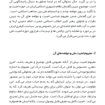
را در بر گیرد. حال سئوالی که در اینجا محقق به دنبال پاسخگویی آن
است، موضوع تبیین گفتمان نظام جمهوری اسلامی ایران در حوزه امنیت و
با تأکید بر روی مولفه «وحدت و انسجام ملی بین مذاهب اسلامی» است.
در این گفتمان ضمن مفهوم شناسی امنیت و مولفه های آن به تبیین
نظرات و فتاوای رهبر کبیر انقلاب اسلامی حضرت امام خمینی (ره) و
حضرت آیت الله امام خامنه ای در این خصوص و نیز سیاست کیفری ایران
در برخورد و مقابله با این چالش ها و تهدیدات فراروی حوزه امنیت ملی
مورد بحث و بررسی قرار می گیرد.
2- مفهوم امنیت ملی و مولفه های آن
مفهوم امنیت بیش از آنکه مفهومی قابل توضیح و تعریف باشد، امری
ذهنی، محسوس و قابل درک است. گستره درک این مفهوم به اندازه
تمام موجوداتی است که حیات خودآگاهانه دارند. هر مخلوقی که توانایی
درک حیات خود را داشته باشد می تواند عدم حیات خود را نیز متصور
شود، در نتیجه در برابر شرایطی که به عدم حیات منجر می کند. این
مقاومت می توان به عنوان تلاش برای رفع تهدیداتی تعریف کرد که به
نابودی حیات منجر می شوند. لذا امنیت به عنوان ابزاری برای حفظ، تداوم
و ارتقاء حیات برای او قابل درک است. چنان چه ماندل نیز بدان تصریح
می کند: «امنیت کامل و حقیقی قابل وصول نیست، بلکه انسان ها همواره