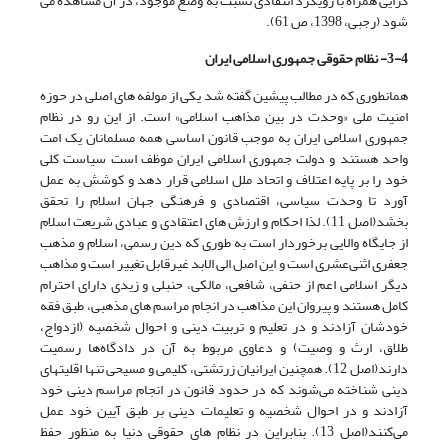
گرایی همراه با رویکرد انتقادی نسبت به وضع موجود، در آن مشاهده می
شود (رجبی، 1398، ص 61).
3-4- نظام حقوقی جمهوری اسلامی ایران
همانطوری که در مطالب پیشین گفته شد یکی از مولفه های اصلی در حوزه
امنیت ملی «وحدت در بین مذاهب اسلامی» است. از این رو در نظام
جمهوری اسلامی ایران به موجب قانون اساسی همه مسلمانان یک امت
واحد هستند و دولت جمهوری اسلامی ایران موظف است سیاست کلی
خود را بر پایه اعتلاف و اتحاد ملل اسلامی قرار دهد و کوشش به عمل
آورد تا وحدت سیاسی، اقتصادی و فرهنگی جهان اسلام را تحقق
بخشد(اصل 11). لذا احکام و ارزش های اعتقادی و عبادی شریعت اسلام
از جایگاه والایی برخوردار است به طوری که دین رسمی، اسلام و مذهب
جعفری اثنی‌عشری است و این اصل الی الابد غیرقابل تغییر است و مذاهب
دیگر اسلامی اعم از حنفی، شافعی، مالکی، حنبلی و زیدی دارای احترام
کامل هستند و پیروان این مذاهب در انجام مراسم های مذهبی، طبق فقه
خودشان آزادند و در تعلیم و تربیت دینی و احوال شخصیه (ازدواج،
طلاق، ارث و وصیت) و دعاوی مربوط به آن در دادگاه‌ها رسمیت
دارند(اصل 12). همچنین ایرانیان زرتشتی، کلیمی و مسیحی تنها اقلیتهای
دینی شناخته می‌شوند که در حدود قانون در انجام مراسم دینی خود
آزادند و در احوال شخصیه و تعلیمات دینی بر طبق آیین خود عمل
می‌کنند(اصل 13). بنابراین در نظام های حقوقی دنیا به منظور حفظ