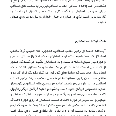
دینی میان نهضت های اسلامی موجب شد که امام خمینی از طریق ترویج و
اشاعه تز امت واحده اسلامی، انقلاب اسلامی ایران را با نهضت های اسلامی
جهان پیوندی استوار و ناگسستنی بخشیده و تحقق این ایده را
کارسازترین استراتژی در مبارزه با جهان خواران و نیل به پیروزی عنوان
نمایند.
2-4- آیت الله خامنه ای
آیت الله خامنه ای رهبر انقلاب اسلامی، همچون امام خمینی (ره) نگاهی
استراتژیک به مقوله وحدت دارند. ایشان وحدت را یکی از مسائل اساسی
و مورد نیاز دنیای اسلام دانسته و به مسلمانان تأکید می کنند که منظور
از اتحاد این نیست که همه دارای یک سلیقه و یک مذاق باشند؛ بلکه
اتحاد بدان معناست که سلیقه‌های گوناگون در کنار یکدیگر قرار گیرند و
منافع مسلمانان را بر نفسانیت های شخصی مقدم بدارند. رهبر انقلاب
اسلامی در این باره می فرمایند: "ما به فرقه‌هاى عالم اسلام نمى‌گوییم از
عقاید مخصوص فرقه‌ى خود دست بکشید و عقاید فرقه‌ى دیگر را قبول
کنید؛ اما به همه‌ى مسلمین مى‌گوییم در میان ما موارد مشترک، بیشتر و
مهم‌تر و اساسی‌تر از موارد اختلاف است. دشمنان ما روى موارد اختلاف
تکیه مى‌کنند؛ ما برعکس باید مواضع مشترک را تقویت کنیم و نگذاریم
دشمن بهانه به دست آورد و با تفرق ما، نقطه‌ى فشار روى پیکر امت
اسلامى را پیدا کند." آیت الله خامنه ای داشتن بصیرت و آگاهی نسبت به