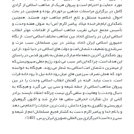
مورد حمایت و احترام است و پیروان هریک از مذاهب اسلامی از آزادی
کامل در برگزاری مراسمات مذهبی برخوردار بوده و همچنین در بحث
احوال شخصیه مستقل و تابع احکام مذاهب خود هستند. همچنین
نامگذاری ایام فرخنده میلاد پیامبر اکرم (ص) به عنوان هفته وحدت و
تأسیس مجمع جهانی تقریب مذاهب اسلامی از اقدامات موثر انقلاب
اسلامی ایران در راستای اتحاد بین مذاهب مختلف اسلامی است. از نگاه
جمهوری اسلامی ایران اتحاد بیشتر در بین مسلمانان سبب عزت و
سربلندی و تضعیف دشمنان امت و دولت های اسلامی در دنیا شود، از این
روز نامگذاری آخرین جمعه ماه مبارک رمضان به نام روز قدس در راستای
این هدف است، چرا که این امر سبب می شود رژیم جعلی صهیونیستی که
از مهمترین دشمنان امت اسلامی به شمار می روند، هیچگاه به خواسته
خود که همان تصرف سرزمین های میان رودخانه نیل تا رودخانه فرات
است، دست نیابد. البته در گفتمان انقلاب اسلامی وحدت را در بین
پیروان مذاهب اسلامی از جمله شیعه و سنی پی می گیرد و هیچگاه به
دنبال وحدت با وهابیت و سلفی گری نیست چراکه اعتقاد ناپسند برادر
کشی از دل تفکرات انحرافی سلفی ها خارج شد و اکنون گروههای
تروریستی و تکفیری به ویژه داعش، زشت ترین جنایات را انجام می دهد
و با نام خدا و پیامبر اکرم دست به کشتار فجیع مسلمانان اعم از شیعه و
سنی زده است(خبرگزاری بین المللی تصویری ایران پرس، 1401).