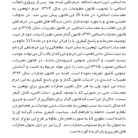
به اساس دین حنیف اسلام» جرم تلقی شده بود. پس از پیروزی انقلاب
اسلامی با تصویب قانون مطبوعات در سال ۱۳۶۴، جرم «توهین به
مقدسات اسلامی» در ماده 26 این قانون پیش بینی شد. در تحولات
تقنینی بعدی و با مورد توجه قرار دادن دیدگاه های فقهی در جرم تلقی
کردن اهانت به مقدسات اسلامی، در قانون تعزیرات سال ۱۳۷۵ و نیز
قانون مجازات اسلامی ۱۳۹۲، قانون گذار ضمن تغییر ادبیات خود از جهت
توصیف مجرمانه و پاسخ کیفری، پا را فراتر نهاده و در ماده 513 علاوه بر
مقدسات اسلامی، توهین به سایر انبیاء عظام الهی را نیز جرم تلقی کرده و
به جهت نشان دادن اهمیت این جرم و این که ارتکاب آن می تواند موجب
تهدید امنیت و آسایش عمومی شهروندان باشد، در قانون تعزیرات
اسلامی مصوب ۱۳۷۵ این بحث را ذیل مواد مربوط به امنیت و آسایش
عمومی کشور تعریف نموده است. البته در قانون مجازات سال ۱۳۹۲
تغییرات جدیدی در ادبیات قانون گذار و نوع پاسخ کیفری به این جرم
دیده می شود ولی به هر حال تعیین مجازات تعزیری برای توهین به
مقدسات حتی در صورتی که با وصف کیفری «سابّ النبی» قابل کیفر
نیست، حاکی از این است که قانون گذار برای جلوگیری از آسیب و ضرری
که ممکن است به سبب توهین به مقدسات دینی موجبات بر هم خوردن
نظم و امنیت جامعه را فراهم کند، سیاست کیفری سخت گیرانه ای را
داشته است؛ بطوری که به صورت هم زمان علاوه بر طرح این نوع از جرم
به عنوان یک جرم مستوجب مجازات حد، آن را نیز در ذیل عنوان مجازات
های تعزیری و بازدارنده آورده است.