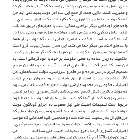
مادی شامل جمعیت و سرزمین و نهادهایی هستند که آنها را هدایت کرده
و مدیریت کنند. با این همه، از جمع این سه امر دولت پدید نمی آید چرا
که یک واحد اجتماعی کشاورزی، یک کارخانه، یک خانوار و بسیاری از
واحدهای اجتماعی دیگر براحتی ممکن است با معیارهای مزبور مطابقت
کنند. عامل دیگری که باعث می شود دولت به منزله موجردیتی مجزا در
آید «حاکمیت» است. حاکمیت عنصری حیاتی است که دولت را از همه
واحدهای اجتماعی دیگر جدا می کند. این همان سیمان پیوند گری است
که مجموعه سرزمین- حکومت - مردم را به یکدیگر متصل می کنند.
حاکمیت به زبان ساده به معنی حکومت بر خود یا خودگردانی است. به
این معنا که هیچ قدرت و اقتداری فراتر از آن نیست و بالاترین مرجع
تصمیم گیری در بین مردم و در قلمرو سرزمینی، دولت است(همان، ص
88). حاکمیت عبارت است از حق شناختن خود بعنوان مرجع نهایی
اختیارات حکومتی در محدوده ارضی دولت ادعای حاکمیت باعث می شود
که دولت بالاترین شکل تجمع انسانی باشد و نقش محوری آن را در تحلیل
سیاسی توجیه کند. از آنجا که امنیت ملی به رابطه دولت با محیط خود
مربوط است تهدیدات امنیت ملی نیز معطوف به اجزای گوناگون دولت
خواهد بود. کلیه تجاوزات و تعرضات به قلمرو و سرزمین دولت ملی که
مرزهای آن به رسمیت شناخته شده و همچنین کلیه اقداماتی که موجب
اخلال و نابسامانی در حاکمیت دولت بعنوان بالاترین مرجع تصمیم گیری و
اختیارات کشوری گردد، جرو تهدیدات امنیت ملی شناخته می
شود(کووتیز، 1378، ج 2). بدین ترتیب وقتی قلمرو و سرزمین یک کشور