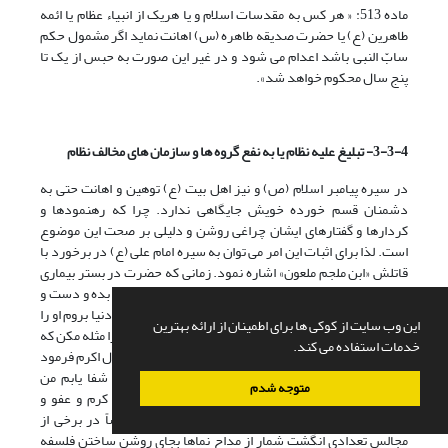
ماده 513: « هر کس به مقدسات اسلام و یا هریک از انبیاء عظام یا ائمه
طاهرین (ع) یا حضرت صدیقه طاهره (س) اهانت نماید اگر مشمول حکم
سابّ النبی باشد اعدام می شود و در غیر این صورت به حبس از یک تا
پنج سال محکوم خواهد شد».
3-3-4- تبلیغ علیه نظام یا به نفع گروه ها و سازمان های مخالف نظام
در سیره پیامبر اسلام (ص) و نیز اهل بیت (ع) توهین و اهانت حتی به
دشمنان قسم خورده خویش جایگاهی ندارد. چرا که رهنمودها و
کردارها و گفتارهای ایشان چراغی روشن و دلیلی بر صحت این موضوع
است. لذا برای اثبات این امر می توان به سیره امام علی (ع) در برخورد با
قاتلش «ابن ملجم ملعون» اشاره نمود. زمانی که حضرت در بستر بیماری
بود به امام حسن (ع) شفارش فرمودند: «او را طعام و آب بده و دست و
پای او را در زنجیر مکن، و با او رفق و مدارا کن. چون من از دنیا بروم او را
این وب سایت از کوکی ها برای اطمینان از ارائه بهترین
به یک ضربت قصاص کن و جسد او را به آتش مسوزان و او را مثله مکن که
خدمات استفاده می کند.
دست و پا و گوش و سایر اعضای او را نبری، که حضرت رسول اکرم فرمود
که: زنهار مثله مکنید اگر چه سگ درنده باشد، و اگر شفا یابم من
متوجه شدم
سزاوارترم به آن که او را عفو کنم زیرا که ما اهل‌بیت کرم و عفو و
رحمتیم»(امیری پور، 1392، ص 340). ولی متأسفانه بعضاً در برخی از
مجالس تعدادی انگشت شمار از مداح نماها بجای روشن ساختن فلسفه