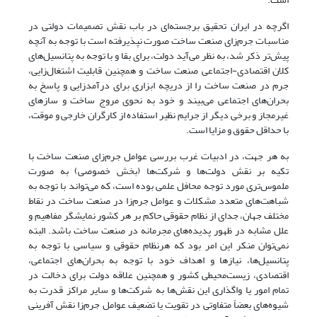
اگرچه در ایران تحقیق برجسته‌ای در باب نقش تصمیمات دولتی در
مناسبات جرم‌زای صنعت ساخت صورت نپذیرفته است با توجه به آنچه
پیش‌تر ذکر شد، به نظر می‌آید دولت، برای بقا و با توجه به پتانسیل‌های
کلان اقتصادی-اجتماعی صنعت ساخت و همچنین قابلیت اشتغال‌زایی،
جرم در صنعت ساخت را از دریچه ابزاری برای درآمدزایی و پاسخ به
بحران‌های اجتماعی می‌بیند و خود به نحوی مروج ساخت و سازهای
غیرمجاز و برخی دیگر از جرایم نظیر استفاده از کارگران خارجی و موقت،
با حداقل حقوق و مزایا است.
به هر جهت، در ادبیات غرب بررسی عوامل جرم‌زای صنعت ساخت با
تکیه بر نقش دولت‌ها و شرکت‌ها (بخش خصوصی) به صورت
ملموس‌تری مورد توجه محافل علمی بوده است، که می‌تواند با توجه به
شباهت‌های متعدد مشکلات و عوامل جرم‌زا در صنعت ساخت در نقاط
مختلف جهان، جدای از نظام حقوقی حاکم بر هر کشور نمایشگر مفاهیم و
علل مشابه در ظهور پدیده‌های مجرمانه در صنعت ساخت باشد. البته
نمی‌توان منکر این امر بود که هرنظام حقوقی و سیاسی با توجه به
پتانسیل‌ها، نیازها و اهداف خود با توجه به بحران‌های اجتماعی،
اقتصادی، زیست‌محیطی کشور و همچنین علاقه دولت برای دخالت در
تمام امور یا واگذاری این نقش‌ها به شرکت‌ها و سایر مراکز قدرت به
شیوه‌های بعضاً متفاوتی در تقویت یا تضعیف عوامل جرم‌زا نقش آفرینی