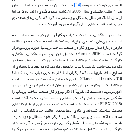
اقتصادی کوچک و متوسط
[14]
​​هستند، این صنعت در بریتانیا از زمان
بحران مالی/اقتصادی سال 2008 آن کشور بهبود کُندی را تجربه کرد، اما
از سال 2013 هر سال به‌شکل پیوسته رشد کرد که نگرانی‌های متعددی
در ارتباط با فعالیت‌های اصلی آن را به وجود آورده است.
عدم سرمایه‌گذاری بلندمدت دولت و کارفرمایان در صنعت ساخت به
آسیب‌پذیری‌‌‌های متعددی برای این صنعت انجامیده است، که در مطالعۀ
فارمر دربارۀ مدل نیروی کار در صنعت ساخت بریتانیا، مورد بررسی قرار
گرفته است (Farmer, 2016) به‌دلیل این نوع سرمایه‌گذاری ناکافی،
کارگران صنعت ساخت بریتانیا معمولاً فقط یک مهارت دارند، یعنی فقط در
یک فعالیت مانند نقاشی یا بنایی تخصص دارند، که در تضاد با بسیاری از
صنایع ساخت اروپاست که کارگران آنها اغلب چندین مهارت دارند (Chan,
Clarke and Dainty, 2010). با توجه به این مشخصه در صنعت ساخت
بریتانیا، کسب‌و‌کارها در آن کشور خواهان استخدام نیروی کار مهاجر
آموزش‌دیده هستند که تقریباً 11٪ از نیروی کار صنعت ساخت بریتانیا را
تشکیل می‌‌‌دهد و این رقم در مناطقی مانند لندن حدود 50٪ است
(FLEX, 2018). با توجه به ماهیت کوتاه‌مدت بسیاری از قراردادهای
صنعت ساخت، شیوه‌‌‌های کاری انعطاف‌پذیر مانند خوداشتغالی در این
صنعت حاکم است و بیش از 710 هزار کارگر خوداشتغال وجود دارد.
طبیعتاً، خوداشتغالی حفاظت شغلی کمتری دارد، به‌ویژه برای آن دسته از
کارگرانی که در مشاغل خطرناک و کم‌دستمزد که خطر آسیب و مرگ را