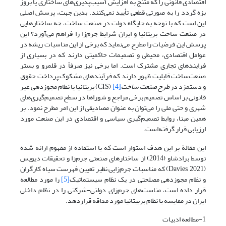
اقتصادی قانونی را که متنج به افزایش آسیب‌پذیری‌های ساختاری یا بروز
بزه‌ گردد را به صورتی قطعی تأیید نمی‌کنند. بدین جهت، پرسش اصلی
این است که با توجه به جایگاه دولت در صنعت ساخت، چه ساختارهایی
در صنعت ساخت بریتانیا و ایران شرایط جرم‌زا را فراهم می‌آورد؟ این
پرسش این فرضیات را مطرح می‌نماید که برخی از این مناسبات ریشه در
عوامل اقتصادی، محیطی و تصمیمات حاکمیتی دارند که در بسیاری از
فرایندهای تجاری مشترک است. اما برخی نیز صرفاً در قلمرو و بستر
صنعت‌ساخت‌ قابلیت ظهور دارند که فرآیندهای مشکوک پرداخت حقوق
و دستمزد در
طرح صنعت ساخت
[4]
(CIS) بریتانیا یا نظام مجوزدهی غیر
قانونی بر اساس تصمیم برخی مراجع و شوراها در سطح تصمیم‌گیری‌های
شهری و حتی ملی را می‌توان به عنوان مصادیقی از این امر مطرح نمود. بر
همین مبنا، روابط تصمیم‌گیری سیاسی و اقتصادی در این صنعت مورد
ارزیابی قرار گرفته‌است.
این مقالۀ بر این هدف استوار است که با استفاده از مفهوم ارائه شده
توسط برادشاو (2014) از ساختارهای صنعتی جرم‌زا و تحقیقات دیویس
(Davies, 2021) که مناسبات جرم‌زایی نظیر تعیین فهرست‌ سیاه کارگران
و نظام مجوزدهی مصلحتی در یک نظام سیستماتیک
[5]
را مورد مطالعه
قرار ‌داده است، مناست‌های جرم‌زای دولتی-شرکتی را در نظام داخلی
ایران در مقایسه با نظام بربیتانیا مورد مداقه قراردهد.
1-مطالعه ادبیات