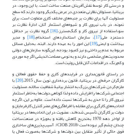
و درستی کار توسط نقش‌آفرینان صنعت ساخت است. با این وجود، در
بریتانیا، مسئولان نظارتی متعددی در عرض یکدیگر وجود دارند که سطح
مسئولیت آنها برای نظارت بر جنبه‌های مختلف کاری متفاوت است، برای
نمونه، در باب نیروی کار و شیوه‌های استثمار آنان، ادارۀ نظارت بر
سوء‌استفاده از نیروی کار و گنگ‌مسترز،
[16]
گروه نظارت بر حداقل
دستمزد ملی
[17]
، سازمان استانداردهای استخدام،
[18]
و مدیر
بهداشت و ایمنی
[19]
این امور را به عهده دارند. البته، به‌دلیل مسائل
مربوط به عدم پرداختی و نیز کمبود بودجه، این‌گونه سازمان‌های دولتی
محدودیت‌های مشخصی دارند و به نوعی مصلحت اندیشی اگر چه موردی
و کم‌رنگ، در اقدامات آنان قابل روئیت است.
در راستای قانون‌مداری در فرایندهای کاری و حفظ حقوق فعالان و
کارگران حرفه‌ای در بریتانیا، قانون برده‌داری نوین سال 2015،
[20]
با
ملزم کردن شرکت‌های بزرگ به انتشار بیانیۀ شفافیت سالانه، مسئولیت
اجتماعی شرکت‌ها را افزایش داده و لذا کوتاهی دولت‌ها به‌خاطر استثمار
نیروی کار را تا حدی به شرکت‌ها نسبت داده است. علاوه بر این، اگرچه
اتحادیه‌های کارگری برای مقابله با افراط‌گری‌های مضر کنترل کارفرمایان و
دولت بر کارگران تأسیس شده‌اند، عضویت در این اتحادیه‌‌‌ها در بریتانیا
از اواخر دهه 1970 به‌تدریج کاهش یافته و به‌ویژه در صنعت‌ساخت‌
چندان چشم گیر نبوده است (CIOB, 2018). آسیب‌پذیری‌های ساختاری
فوق حاکی از تأثیر متقابل بین دولت‌ها و شرکت‌ها به‌صورت فعال یا