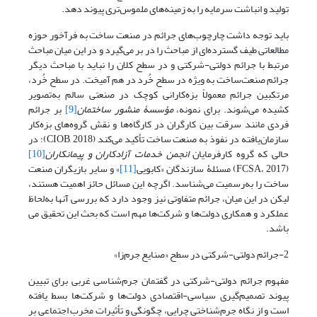
تولید و انباشت سرمایه را به زمینه‌های ملموس‌تری پیوند دهد.
باید توجه داشت چارچوب‌های جرائم در صنعت ساخت به فرآخور حوزه
مطالعاتی طیف گسترده‌ای از مباحث را در بر می‌گیرد و در این میان مباحث
مرتبط با جرائم دولتی-شرکتی و در سطح کلان را نباید با مباحث دیگر
جرائم صنعت‌ساخت‌ به ویژه در سطح خُرد در هم آمیخت. در سطح خُرد،
مرتکبین جرائم معمولاً بزه‌کارانی کوچک در صنعتی سالم به‌تصویر
کشیده می‌‌‌شوند. برای نمونه،
مؤسسۀ منشور ساختمان
[9]
بر جرائم
فردی مانند سرقت بین کارگران در کارگاه‌ها و نقش گروه‌های بزه‌کار
سازمان‌یافته در نفوذ به صنعت ساخت تأکید می‌کند (CIOB, 2018)؛ در
حالی که گروه کارفرمایان
انجمن خدمات آزادکاران و پیمانکاران
[10]
(FCSA، 2017) مسئلۀ سازندگان «کابویی
[11]
» و سایر بازیگران صنعت
ساخت را به‌رسمیت می‌‌‌شناسد. اگرچه این مسائل حائز اهمیت‌ هستند،
لیکن در این میان، جرائم متفاوتی نیز وجود دارد که بررسی آنها به‌لحاظ
عملکرد و همکاری دولت‌‌‌ها و شرکت‌‌‌ها مهم است که بحث این تحقیق می
باشد.
2-جرائم دولتی-شرکتی در سطح «صنایع جرم‌زا»
مفهوم جرائم دولتی-شرکتی در گفتمان جرم‌شناسی غربی برای تبیین
پیوند تصمیم‌گیری سیاسی-اقتصادی دولت‌‌‌ها و شرکت‌‌‌ها بسط یافته
است و از نگاه جرم‌شناختی چرایی، چگونگی و تأثیرات مخرب اجتماعی بر