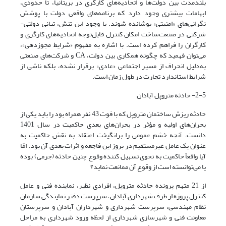
بلندمدت بین دولت‌ها و اتحادیه‌های کارگری در بریتانیا، تا حدودی،
ابهامات بیشتری وجود دارد که برنامه‌های واقعی دولت با پوشش
نگرانی‌های «امنیتی» پوشانده شوند. با وجود این تنش، تبانی دولتی-
شرکتی در صنعت‌ساخت‌ امکان کنترل قابل‌توجه اتحادیه‌‌‌های کارگری و
کارگران را فراهم کرده است. با اشاره به مفهوم «شرایط مجوزدهی»،
می‌‌‌توان فهمید که چگونه همکاری بین دولت، CA و شرکت‌‌‌های صنعتی
به‌دلیل انحراف از مسیر اجتماعی «عادی» برقرار نشده، بلکه ناشی از
شرایط استاندارد تجارت در طول زمان است.
2-5- حادثه متروپل آبادان
حادثه ریزش ساختمان متروپل که با فوت 43 نفر همراه بود را باید یکی از
بحران‌های اولیه و مؤثر در بحران‌های بعدی حاکمیت در سال 1401
دانست. آنچه خشم عمومی را برانگیخت اعتقاد به نقش حاکمیت به
عنوان یک عامل غیرمستقیم در بروز این فاجعه و اثرات بعدی آن بود. امّا
آیا واقعاً حاکمیت به نحوی تسهیل کننده وقوع چنین حادثه (جرمی) بوده
یا می‌توانسته است از وقوع آن ممانعت نماید؟
از 21 متهم پرونده حادثه متروپل، افرادی نظیر، نماینده فنی و عامل
کنترل پروژه از طرف شهرداری آبادان، سرپرست دفتر نمایندگی سازمان
نظام مهندسی، سرپرست شهرداری و شهرداران آبادان و سرپرستان
معاونت فنی و شهرسازی شهرداری از لحظه ورود شهرداری به مراحل