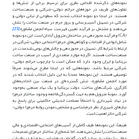
نمونه‌‌‌های ذکرشده اقدامی نظری برای ترسیم برخی از تنش‌ها و
تفاوت‌های ظریف در حوزه‌های جرائم دولتی-شرکتی و صنعت‌ساخت‌
هستند. در اینجا دو نمونه انتخاب شدند که سطوحی از تبانی دولتی و
شرکتی در تسهیل آسیب‌رسانی و بروز جرم در صنعت ساخت را نشان
می‌دهند و مشتمل بر فرآیند تعیین فهرست سیاه
انجمن مشاوره
[23]
(CA) و فرآیند مجوزدهی در ساختمان متروپل آبادان است. این دو نمونه
شامل انواعی از اقدامات و کوتاهی‌‌‌های جرم‌زا اجتماعی دولتی-شرکتی در
ارتباط با شرایط کار، تسهیل در مجوزدهی و چالش‌‌‌های بومی بلندمدت در
صنعت‌ساخت‌ هستند. اگرچه موارد متعددی از آسیب در صنعت ساخت
بریتانیا و ایران وجود دارد که ممکن است با چارچوب جرائم دولتی-
شرکتی مرتبط باشد، نمونه‌هایی که در اینجا مطرح می‌‌‌شوند صرفاً
توصیفی هستند. این نمونه‌ها عمدتاً به این دلیل انتخاب شدند که در
مورد
انجمن مشاوره
، تنش گسترده‌ای در صنعت بین اتحادیه‌های
کارگری، شرکت‌های ساخت‌، دولت بریتانیا و یک نهاد صنعتی به‌وجود
‌آورد. نمونۀ متروپل هم به جهت گستردگی فاجعه و وجود ساختار جرم‌زا
در نهاد شهرداری یا احتمالاً مصلحت اندیشی حاکمیتی برای پاسخ به
نیازهای شهری از نظر جرم‌شناسی و مشخص نمودن روابط جرم‌زا دولتی-
شرکتی حائز اهمیت است.
طبیعتاً، این نمونه‌‌‌ها طیف کاملی از آسیب‌های اجتماعی-اقتصادی و مالی
صنعت‌ساخت‌ را نشان نمی‌دهند، اما شمه‌ای از ساختار جرم‌زای تصمیمات
دولتی را روشن می‌سازد که در گفتمان جرم‌شناسی به ویژه در نظریات