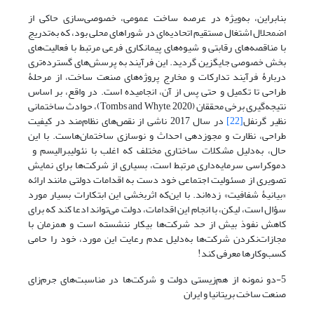
بنابراین، به‌ویژه در عرصه ساخت‌ عمومی، خصوصی‌سازی حاکی از
اضمحلال اشتغال مستقیم اتحادیه‌ای در شوراهای محلی بود، که به‌تدریج
با مناقصه‌‌‌های رقابتی و شیوه‌‌‌های پیمانکاری فرعی مرتبط با فعالیت‌های
بخش خصوصی جایگزین گردید. این فرآیند به پرسش‌‌‌های گسترده‌تری
دربارۀ فرآیند تدارکات و مخارج پروژه‌‌‌های صنعت ساخت‌، از مرحلۀ
طراحی تا تکمیل و حتی پس از آن، انجامیده است. در واقع، بر اساس
نتیجه‌گیری برخی محققان (Tombs and Whyte, 2020)، حوادث ساختمانی
نظیر گرنفل
[22]
در سال 2017 ناشی از نقص‌های نظام‌مند در کیفیت
طراحی، نظارت و مجوزدهی احداث و نوسازی ساختمان‌‌‌هاست. با این
حال، به‌دلیل مشکلات ساختاری مختلف که اغلب با نئولیبرالیسم و ​​
دموکراسی سرمایه‌داری مرتبط است، بسیاری از شرکت‌‌‌ها برای نمایش
تصویری از مسئولیت اجتماعی خود دست به اقدامات دولتی مانند ارائه
«بیانیۀ شفافیت» زده‌اند. با این‌که اثربخشی این ابتکارات بسیار مورد
سؤال است، لیکن، با انجام این اقدامات، دولت می‌‌‌تواند ادعا کند که برای
کاهش نفوذ بیش از حد شرکت‌ها بیکار ننشسته است و همزمان با
مجازات‌نکردن شرکت‌ها به‌دلیل عدم رعایت این مورد، خود را حامی
کسب‌و‌کارها معرفی کند!
5-دو نمونه از هم‌زیستی دولت و شرکت‌ها در مناسبت‌های جرم‌زای
صنعت ساخت بریتانیا و ایران