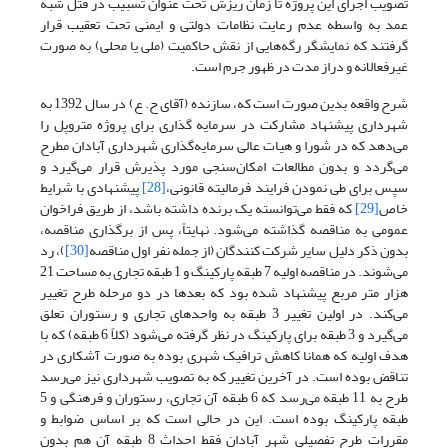
تصویب اجرای این پروژه تا زمان ریزش تحت عنوان تسبیب در قتل شبه
عمد به واسطه عدم رعایت نظامات دولتی و ایمنی تحت تعقیب قرار
گرفتند که نمایشگر رگه‌هایی از نقش حاکمیت (ملی یا محلی) به صورت
غیرفعالانه و دراز مدت در ظهور جرم است.
شرح واقعه بدین صورت است که، سازنده (آقای ح. ع) در سال 1392 به
شهرداری پیشنهاد مشارکت در سرمایه گذاری برای پروژه متروپل را
می‌دهد که در شورا و هیات عالی سرمایه‌گذاری شهرداری آبادان مطرح
می‌گردد و بدون مطالعات امکان‌سنجی مورد پذیرش قرار می‌گیرد و
سپس برای طی نمودن فرایند فرمالیته قانونی،
[28]
پیشنهادی با شرایط
خاص
[29]
که فقط می‌توانسته یک برنده داشته باشد، از طریق فراخوان
عمومی به مناقصه گذاشته می‌شود. نهایتاً، پس از برگذاری مناقصه،
بدون ذکر دلیل سایر شرکت کنندگان (از جمله نفر اول مناقصه
[30]
)، رد
می‌شوند. در مناقصه اولیه 7 طبقه پارکینگ و 1 طبقه تجاری به مساحت 21
هزار متر مربع پیشنهاد شده بود که بعدها در دو مرحله طرح تغییر
می‌کند. در اولین تغییر 3 طبقه به واحدهای تجاری و رستوران تعلق
می‌گیرد و 3 طبقه برای پارکینگ در نظر گرفته می‌شود (کلاً 6 طبقه) که با
هدف اولیه که همانا کاهش ترافیک شهری بوده به صورت آشکاری در
تناقض بوده است. در آخرین تغییر که به تصویب شهرداری نیز می‌رسد
طرح به 11 طبقه می‌رسد که 6 طبقه آن تجاری، رستوران و فرهنگی و 5
طبقه پارکینگ بوده است. این در حالی است که بر اساس ضوابط و
مقررات طرح تفصیلی شهر آبادان فقط احداث 8 طبقه آن هم بدون