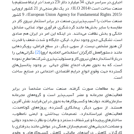
اجباری در سراسر جهان، 34 میلیارد دلار (23 درصد) در ارتباط مستقیم با
صنعت ساخت است (ILO, 2014). در یک نظرسنجی از 21 کشور اروپایی
(European Union Agency for Fundamental Rights, 2015)، 9 کشور
صنعت ساخت را آسیب‌پذیرترین صنعت در برابر استثمار نیروی کار در
مقایسه با سایر بخش‌‌‌ها مانند گردشگری، فرآوری مواد غذایی، مشاغل
خانگی و بخش نظافت می‌‌‌دانند. در اینکه این امر در ایران هم صادق
است، تشکیکی جدی وجود ندارد، لیکن، جایگاه و شدت ضعف یا قدرت
آن هنوز مشخص نیست. از سویی دیگر، در سطح فراملی، رویکردهایی
مانند
دستورالعمل کارگران استخدامی اتحادیه اروپا
[2]
نگرانی‌‌‌هایی را
دربارۀ استانداردهای نیروی کار و مسئولیت‌پذیری شرکت‌ها مطرح نموده
است، که به نحوی معرف اجماع عقلای جهانی بر وجود پتانسیل‌های
گسترده جهت وقوع انواع جرایم اقتصادی، اجتماعی در صنایع ساخت‌
است.
نظر به مطالعات صورت گرفته، صنعت ساخت مشخصاً در برابر
فعالیت‌‌‌های مجرمانه و مضر آسیب‌پذیر است و گروه‌‌‌های مجرمانه
سازمان‌یافته، دولت‌ها و کسب‌وکارها به نحوی در این فرایند نقش آفرین
هستند. از سویی دیگر، پیمانکاری گسترده، پروژه‌های کوتاه‌مدت،
فعالیت‌‌‌های غیراستاندارد، تصمیمات بهداشتی و ایمنی نامطلوب،
ساختارهای پیچیدۀ و غیرشفاف دستمزد و مالیات و نظارت محدود دولتی
و مصلحت اندیشی‌های تصمیم‌سازان همگی در عواملی مانند بدرفتاری با
کارگران، کاهش درآمدهای مالیاتی، کاهش کسب‌وکارهای و وقوع