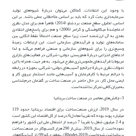
با وجود این انتقادات، کماکان می‌‌‌توان دربارۀ شیوه‌های تولید
سرمایه‌داری بحث کرد که باید بر اساس ملاحظاتی عملی باشد. بر این
اساس،
تحلیل سطح صنعت
بردشاو (2014) ظاهراً هم برای مدل نظری
ادغام‌شدۀ میکالوفسکی و کرامر (2006) و هم برای پاسخ‌‌‌های انتقادی
بعدی به آن ارزشمند است زیرا سطح صنعت احتمالاً نقطۀ اتکایی بین
سامانه‌های تولید و فرآیندهای سازمانی است. این ارتباطات زمینۀ
وسیع‌تری را برای شیوه‌‌‌های سازمانی و صنعتی فراهم می‌‌‌کند و لذا
ادعاهای انتزاعی دربارۀ هم‌زیستی دولتی-شرکتی در فعالیت‌‌‌های بازاری
مربوط با فرآیندهای ملموس‌تری مطرح می‌‌‌شود. به هر جهت، همراه با این
تحولات نظری دربارۀ جرائم و آسیب‌‌‌های دولتی-شرکتی، به‌ویژه در رابطه
با جرائم مرتبط با کارفرمایان و آسیب‌‌‌هایی مانند استثمار نیروی کار و
ایمنی محل کار، در حال حاضر در صنعت ساخت بر گفتمان جرم‌شناسی
به‌میزان کافی تمرکز نداشته است.
3-چالش‌‌‌های معاصر در صنعت ساخت بریتانیا
در سال 2019، ارزش صنعت‌ساخت‌ برای اقتصاد بریتانیا حدود 119
میلیارد پوند بوده که تقریباً معادل6 درصد از کل اقتصاد این کشور است
و 2.4 میلیون شغل یا تقریباً 7 درصد از اشتغال ملی این کشور را فراهم
نموده است. از سال 2019، بیش از 290 هزار کسب‌و‌کار در صنعت‌ساخت‌
بریتانیا ثبت‌ شده است (Rhodes, 2019)، به‌طوری که 99٪ از آنها بنگاه‌‌‌های