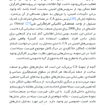
فعالیت شرکتی وجود داشت. اولاً، اطلاعات موجود در پرونده‌های کارگران
فقط ممکن بود از سرویس‌های امنیتی به‌دست آمده باشد، که وجود
برخی «تأییدات امنیتی» را می‌توان به عنوان مصداقی از آن برشمرد.
به‌علاوه، ایان کر،
[26]
رئیس سابق CA، در مصاحبه‌ای اعتراف کرد که یک
مسئول از
واحد هماهنگی تاکتیکی افراط‌گرایی ملی
[27]
(Netcu) در
جلسه‌ای در سال 2008 برای مدیران صنعت ساخت سخنرانی کرده است.
بر اساس این جلسه، نوعی تبادل اطلاعاتی آغاز شد و از کدهایی برای
نشان دادن افراد نامطلوب استفاده شد. گسترۀ واقعی نقش
سرویس‌های امنیتی در CA، تا حدی به‌دلیل رد شدن درخواست انتشار
اطلاعات، کماکان خلأ کلیدی در درک کامل موضوع فهرست سیاه است.
ثانیاً، در این نمونه، پرسش‌‌‌هایی پیرامون نظارت دولتی بر کارگران وجود
داشت و این ادعا مطرح بود که به نحوی از آنها جاسوسی شده است.
آنچه از نمونۀ CA برمی‌آید این است که سازمان‌های دولتی و صنعت
ساخت‌، از جمله شرکت‌ها، هر کدام در سطوح تصمیم‌گیری سیاسی و
اقتصادی، یعنی تبانی بین سازمان‌های دولتی و نهادهای شرکتی-صنعتی،
سود می‌بردند و بر دیگری تکیه می‌‌‌کردند. از دیدگاه دولتی، امکان دارد
که تعیین فهرست سیاه اعضای اتحادیه تحت پوشش مقابله با تروریسم و ​​
براندازی داخلی قرار گیرد. با این حال، فهرست سیاه در صنعت‌ساخت‌
نمونۀ مجزایی نیست - بلکه شواهدی از فهرست سیاه در سایر بخش‌‌‌ها
مانند امنیت خصوصی نیز وجود دارد. در این مورد به‌دلیل تنش‌های