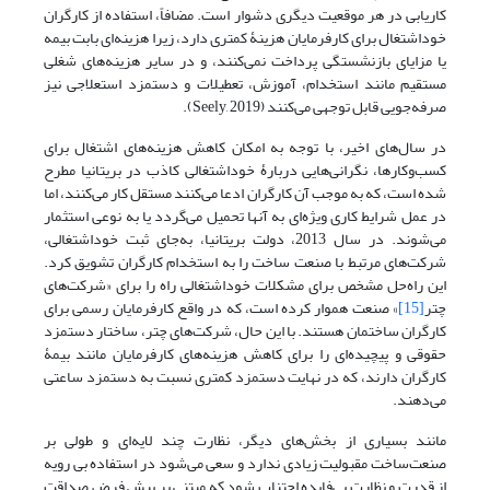
کاریابی در هر موقعیت دیگری دشوار است. مضافاً، استفاده از کارگران
خوداشتغال برای کارفرمایان هزینۀ کمتری دارد، زیرا هزینه‌ای بابت بیمه
یا مزایای بازنشستگی پرداخت نمی‌کنند، و در سایر هزینه‌‌‌های شغلی
مستقیم مانند استخدام، آموزش، تعطیلات و دستمزد استعلاجی نیز
صرفه‌جویی قابل توجهی می‌‌‌کنند (Seely, 2019).
در سال‌‌‌های اخیر، با توجه به امکان کاهش هزینه‌‌‌های اشتغال برای
کسب‌وکارها، نگرانی‌‌‌هایی دربارۀ خوداشتغالی کاذب در بریتانیا مطرح
شده است، که به موجب آن کارگران ادعا می‌‌‌کنند مستقل کار می‌‌‌کنند، اما
در عمل شرایط کاری ویژه‌ای به آنها تحمیل می‌گردد یا به نوعی استثمار
می‌شوند. در سال 2013، دولت بریتانیا، به‌جای ثبت خوداشتغالی،
شرکت‌های مرتبط با صنعت ساخت را به استخدام کارگران تشویق کرد.
این راه‌حل مشخص برای مشکلات خوداشتغالی راه را برای «شرکت‌‌‌های
چتر
[15]
» صنعت هموار کرده است، که در واقع کارفرمایان رسمی برای
کارگران ساختمان هستند. با این حال، شرکت‌های چتر، ساختار دستمزد
حقوقی و پیچیده‌ای را برای کاهش هزینه‌های کارفرمایان مانند بیمۀ
کارگران دارند، که در نهایت دستمزد کمتری نسبت به دستمزد ساعتی
می‌‌‌دهند.
مانند بسیاری از بخش‌‌‌های دیگر، نظارت چند لایه‌ای و طولی بر
صنعت‌ساخت‌ مقبولیت زیادی ندارد و سعی می‌شود در استفاده بی رویه
از قدرت و نظارت بی‌فایده اجتناب شود که مبتنی بر پیش فرض صداقت