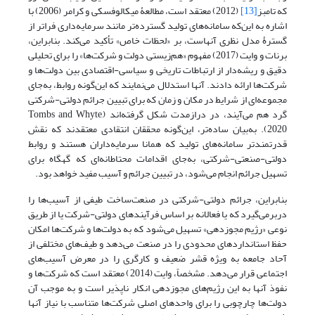
که تامبز
[13]
(2012) معتقد است، مطالعۀ میکالوفسکی و کرامر (2006) با
اشاره به این‌که سامانه‌های تولید گسترده‌تر مانند سرمایه‌داری فراتر از
گسترۀ مدل نظری آنهاست، بر «لحظات خاص» تأکید می‌‌‌کند. بنابراین،
برنات و وایت (2017) مفهوم «هم‌زیستی دولت و شرکت‌ها» را برای تحلیلی
دقیق و ریشه‌دار از ارتباطات تاریخی و سیاسی-اقتصادی بین دولت‌ها و
شرکت‌ها ارائه دادند. آنها استدلال می‌نمایند که این‌گونه روابط، به‌جای
مجموعه‌ای از شرایط در مکان و زمان که برای تبیین جرائم دولتی-شرکتی
گرد هم می‌آیند، در درازمدت شکل گرفته‌اند (Tombs and Whyte,
2020). به‌بیان ساده‌تر، این‌گونه محققان انتقادی معتقدند که نقش
قدرتمندتر سامانه‌‌‌های تولید که همانا سرمایه‌داران هستند و روابط
دولتی-صنعتی-شرکتی، به‌جای اقدامات محتاطانه‌ای که گهگاه برای
تسهیل جرائم انجام می‌شود، در تبیین جرائم و آسیب مفید خواهد بود.
بنابراین، جرائم دولتی-شرکتی در صنعت‌ساخت‌ طیفی از آسیب‌‌‌ها را
دربرمی‌گیرد که یا فعالانه بر اساس فرآیندهای دولتی-شرکت یا از طریق
نوعی «رژیم مجوزدهی» تسهیل می‌‌‌شود که به دولت‌‌‌ها و شرکت‌‌‌ها امکان
حفظ استانداردهای محدودی را در صنعت می‌‌‌دهد و طیف‌های مختلفی از
آحاد جامعه به ویژه قشر ضعیف و کارگری را در معرض آسیب‌‌‌های
اجتماعی قرار می‌‌‌دهد. مشخصاً، وایت (2014) معتقد است که شرکت‌ها و
نفوذ آنها به این رژیم‌های مجوزدهی انکار ناپذیر است و به موجب آن
دولت‌ها چارچوبی را برای واحدهای اصلی شرکت‌‌‌ها متناسب با نیاز آنها