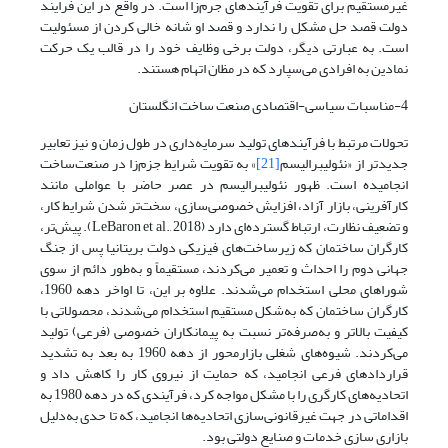
غیرمستقیم برای تقویت فرآیندهای جرم‌زا است. در واقع در این فرایند
دولت قصد حل مشکل را ندارد و قصد او شانه‌ خالی کردن از مسئولیت
است. به عبارتی دیگر، دولت برخی وظایف خود را در قالب یک حرکت
نمادین به افرادی می‌سپارد که در مظان اتهام هستند.
4-مناسبات سیاسی-اقتصادی صنعت ساخت انگلستان
تحولات مرتبط با فرآیندهای تولید سرمایه‌داری در طول زمان و نیز تعابیر
جدیدتر از «نئولیبرالیسم
[21]
» به تقویت شرایط جزم‌زا در صنعت‌ساخت‌
انجامیده است. ظهور نئولیبرالیسم در عصر حاضر با عواملی مانند
کارآفرینی، بازار آزاد، افزایش خصوصی‌سازی، سخت‌تر شدن شرایط کار،
و تضعیف نظارت، ارتباط گسترده‌ای دارد (LeBaron et al., 2018). پیش‌تر،
کارگران ساختمان که زیرساخت‌های فیزیکی دولت بریتانیا پس از جنگ
جهانی دوم را احداث و تعمیر می‌کردند، مستقیماً و به‌طور دائم از سوی
شوراهای محلی استخدام می‌شدند. علاوه بر این، تا اواخر دهه 1960،
کارگران ساختمان که به‌شکل مستقیم استخدام می‌‌‌شدند، محصولاتی با
کیفیت بالاتر و به‌صرفه‌تر نسبت به پیمانکاران خصوصی (فرعی) تولید
می‌‌‌کردند. شیوه‌های شغلی بازار‌محور از دهه 1960 به بعد به تشدید
قراردادهای فرعی انجامید، که حمایت از نیروی کار را کاهش داد و
اتحادیه‌های کارگری را با مشکل مواجه کرد، فرآیندی که در دهه 1980 به
اقداماتی در جهت غیرقانونی‌سازی اتحادیه‌ها انجامید، که تا حدی به‌دلیل
بازاری سازی خدمات و صنایع دولتی بود.