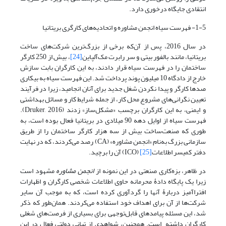
انتقادی جایگاه درخوری دارد.
1-5- فهرست سیاه انجمن مشاوره و اتحادیه‌‌‌های کارگری بریتانیا
در سال 2016، پس از آن‌که برخی از بزرگ‌ترین شرکت‌‌‌های ساخت
بریتانیا، مانند بالفور بیتی و سر رابرت مک‌آلپاین
[24]
، بیش از 250 کارگر
ساختمان را در فهرست سیاه قرار دادند، به این کارگران بابت سازش
خارج از دادگاه 10 میلیون پوند پرداخت شد. این فهرست سیاه به بیکاری
صدها کارگر و پیدا نکردن شغل جدید برای آنان انجامید، زیرا در فرآیند
تعیین نگرانی‌های مشروع محل کار، از جمله شرایط کار و مسائل بهداشتی
و ایمنی، به این کارگران برچسب «مشکل‌ساز» زدند (Druker, 2016).
فهرست سیاه از اوایل دهه 90 میلادی در بریتانیا فعال بوده است، به
طوری که صنعت‌ساخت‌ بیش از سه هزار کارگر ساختمان را از طریق
سازمانی بزرگ به‌نام «انجمن مشاوره» (CA) رصد می‌‌‌کردند، که در نهایت
دفتر کمیسر اطلاعات
[25]
(ICO) آن را برچید.
در ظاهر، بزه‌کاری صنعتی در این نمونه از
انجمن مشاوره
مشهود است
زیرا یک پایگاه دادۀ محرمانه حاوی اطلاعات شخصی کارگران و اظهارات
افتراآمیز دربارۀ آنها را گردآوری کرده است، که به موجب آن سایر
شرکت‌ها از آن برای اهداف خود استفاده می‌کردند. همان‌طور که ذکر
شد، این مسئله پیامدهای قابل‌توجهی برای بسیاری از فرصت‌‌‌های شغلی
کارگران داشته است. همچنین، شواهدی از تبانی دولتی فعال در این