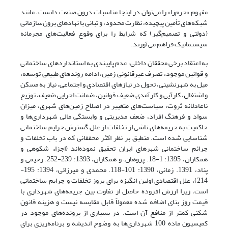
مفهوم «جرم‌زا» را می‌‌‌توان در اینجا مناسبات درون صنعت دانست، مانند
شبکه‌‌‌های تأمین پیچیده، نظارت محدود، و تبانی با نهادهای برون‌سازمانی
(دولتی و تصمیم‌گیر) که شرایط را برای وقوع فعالیت‌‌‌های مجرمانه
سیستماتیک فراهم می‌آورند.
به اعتقاد برخی محققان داخلی، عدم پایبندی به استانداردهای ساختمانی
و قوانین موجود، تصرف غیرقانونی زمین، ادامه روندهای طبیعی توسعه،
میل به شهرنشینی، تحول در نیازهای اقتصادی و اجتماعی، نیاز به مسکن
و اشتغال، کارآیی و کارآمدی ضعیف قوانین، ضمانت اجرایی ضعیف، توزیع
ناعادلانه ثروت، سیاست‌های متغییر در اصلاح زمین‌های شهری، میزان
سواد و فرهنگ افراد، ضعف مدیریتی و وابستگی مالی شهرداری‌ها و
حاکمیت به جریمه‌های ناشی از تخلفات از علل گسترش جرایم ساختمانی
شناسایی شده است. منطبق بر نظر اکثر محققانی که در باب تخلفات و
جرائم ساختمانی شهرهای ایران تحقیق نموده‌اند (اجزاء شکوهی و
همکاران، 1395: 1-18. پژوهان، و همکاران، 1393: 239-252. رحیمی و
پناد، 1391. زمانی، 1390: 101-118. محمدی و میرزائی، 1394: 195-
214)، علل اقتصادی اولین انگیزه برای بروز تخلفات و جرایم ساختمانی
است، زیرا ارزش افزوده حاصل از تفاوت بین جریمه‌های شهرداری با
قیمت روز بنای اضافه شده معمولاً قابل مقایسه نیست و هزینه قانون
شکنی کمتر از منافع آن است. در بسیاری از پرونده‌های موجود در
کمیسیون ماده 100 شهرداری‌ها به وضوح اندیشه و برنامه‌ریزی برای