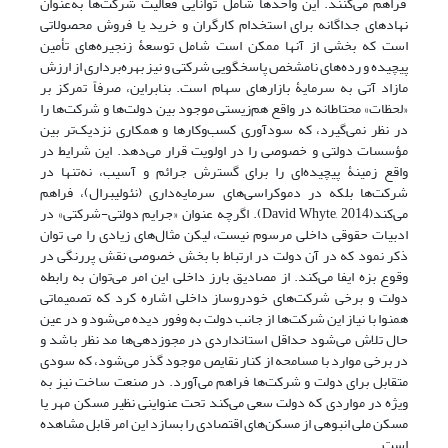
فراهم می‌کنند. این واحدها شامل توانایی فعالیت شرکت‌‌‌ها به‌عنوان
نهادهای جداگانه برای استخدام کارگران و خرید یا فروش محصولاتی
است که بخشی از آنها ممکن است شامل توسعۀ زنجیره‌‌‌های تأمین
پیچیده و رده‌‌‌های نامشخص پاسخگویی شرکتی و نیز بهره‌برداری از ارزش
مازاد آتی به سرمایۀ بازارهای سهام است. بنابراین، صرفاً تمرکز بر
«لحظات» محتاطانه در واقع هم‌زیستی موجود بین دولت‌ها و شرکت‌ها را
در نظر نمی‌‌‌گیرد، که سودآوری کسب‌وکارها و همکاری نزدیک‌تر بین
مؤسسات دولتی و خصوصی را در اولویت قرار می‌‌‌دهد. این شرایط در
واقع زمینۀ پیچیده‌ای را برای گسترش جرائم و آسیب، نه‌تنها در
شرکت‌‌‌ها بلکه در دموکراسی‌‌‌های سرمایه‌داری (نئولیبرال)، فراهم
می‌‌‌کند(David Whyte, 2014). اگرچه عنوان «جرایم دولتی-شرکتی» در
ادبیات حقوقی داخلی مرسوم نیست، لیکن مثال‌های زیادی را می توان
ذکر نمود که در آن دولت در ارتباط با بخش خصوصی نقش پررنگی در
وقوع بزه ایفا می‌کند. از مصادیق بارز داخلی این امر می‌توان به رابطه
دولت و برخی شرکت‌های خودروساز داخلی اشاره کرد که تصمیماتی
همنوا با نیاز این شرکت‌ها از جانب دولت به وفور دیده می‌شود و در عین
حال تلاش می‌شود حداقل استانداردی در مجوزدهی‌ها مد نظر باشد و
در برخی موارد با مسامحه از کنار نقایص موجود گذر می‌شود، که سودی
متقابل برای دولت و شرکت‌ها فراهم می‌آورد. در صنعت ساخت نیز به
ویژه در مواردی که دولت سعی می‌کند تحت عنواینی نظیر مسکن مهر یا
مسکن ملی انبوهی از مسکن‌های اقتصادی را بسازد این امر قابل مشاهده
است.