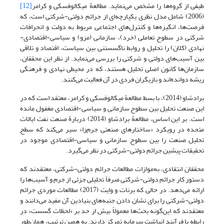
طیفی از گروه‌‌‌ها را مشخص می‌نماید. مطالعۀ میکالوفسکی و کرامر
[12]
(2006) شامل مدل نظری یکپارچه‌ای از جرائم دولتی-شرکتی است، که
فرصت‌ها، انگیزه‌‌‌ها و کنترل‌‌‌های اجتماعی مربوط به دولت و انحرافات
شرکتی در سطوح تعاملی (خرد)، سازمانی (مزو) و سیاسی-اقتصادی-
نهادی (کلان) را تحلیل و روابط ناگسستنی بین سیاست، اقتصاد و تلاقی
بین آسیب‌‌‌های دولتی و شرکتی را بررسی می‌‌‌نماید. از نظر این محققان،
سازمان‌‌‌ها کانون اصلی تحلیل هستند، که در محیطی نهادی و فرهنگی
ریشه دوانده‌اند و بازیگران فردی در آن فعالیت می‌‌‌کنند.
برادشاو (2014)، با بسط مطالعۀ میکالوفسکی و کرامر، معتقد است که در
این صنعت تحلیل بین سطوح سازمانی و سیاسی-اقتصادی مغفول مانده
است. بر این اساس، مطالعۀ برادشاو (2014) دربارۀ صنعت نفت ایالات
متحده در رویکرد «ساختارهای صنعتی جرم‌زا» سیر می‌‌‌کند که سطح
تحلیل صنعت را بین سطوح سازمانی و سیاسی-اقتصادی موجود در
تحقیقات پیشین جرائم دولتی-شرکتی در نظر می‌‌‌گیرد.
محققان انتقادی، به‌موازات مطالعات جرائم دولتی-شرکتی، معتقدند که
دستور کار جرائم دولتی-شرکتی صرفاً تحلیلی جزئی از جرم و آسیب‌ها را
ارائه می‌‌‌دهد. در حالی که برنات و وایت (2017) مطالعات موردی جرائم
دولتی-شرکتی را برای نشان دادن جنبه‌های بنیادین آن مفید می‌دانند و
معتقدند که این‌گونه بحث‌ها معمولاً بیش از حد بر «لحظات گسست» در
رابطه با فرآیند انباشت سرمایه تمرکز دارند. به همین ترتیب، همان‌طور