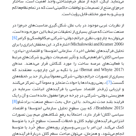
می‌نماید. لیکن، آنچه از منظر جرم‌شناختی واجد اهمیت است، ساختار
جرم‌زای منتج از تصمیمات و توافقات حاکمیتی است که در تمام نظام‌ها کم
و بیش و به صور مختلف قابل رؤیت است.
از نظریات غربی موجود در باب علل شکل گیری مناسبت‌های جرم‌زا در
صنعت ساخت که مبنای بسیاری از تحقیقات مرتبط با این حوزه بوده است،
می‌توان به چارچوب نظری جرائم دولتی-شرکتی میکالوفسکی و کرامر
[6]
(Michalowski and Kramer, 2006) اشاره کرد. این محققان ابزاری را برای
تحلیل فرآیندهای تعاملی (خرد)، سازمانی (متوسط) و اقتصادی-نهادی-
سیاسی (کلان) فراهم می‌کند و تأثیر تصمیمات دولتی و شرکت‌های مرتبط
با فعالیت‌های عرصه ساخت را مورد کنکاش قرار می‌دهند. عده‌ای
(Bernat and Whyte, 2017) نیز با تکیه بر این چارچوب، معتقدند که
بسیاری از تصورات جرائم دولتی-شرکتی معمولاً بیش از حد بر «لحظه‌های
گسست
[7]
»، یعنی رویدادها یا حوادث متمایز و عموماً آنی، تمرکز می‌‌‌کنند
و ارزیابی ژرف‌تر اقتصاد سیاسی یا فرآیندهای انباشت سرمایه در
هم‌زیستی دولتی-شرکتی در چرخه جرم‌زا مغفول مانده است و آن را یک
فرایند بلند مدت نمی‌داند. با این حال، بحث «سطح صنعت» برادشاو
[8]
(Bradshaw, 2015)، که بین سطوح تحلیل سازمانی (متوسط) و اقتصاد
سیاسی (کلان) قرار دارد، احتمالاً به رفع شکاف‌های مهم بین تصورات
انتزاعی فرآیندهای تولید کلان و «لحظات گسست» سطوح خُرد یا متوسط
کمک می‌کند. این امر با بررسی وسیع‌تر رویه‌های سطح خُرد یا متوسط
انجام می‌شود، و همزمان، می‌‌‌توان مباحث سطح کلان دربارۀ فرآیندهای