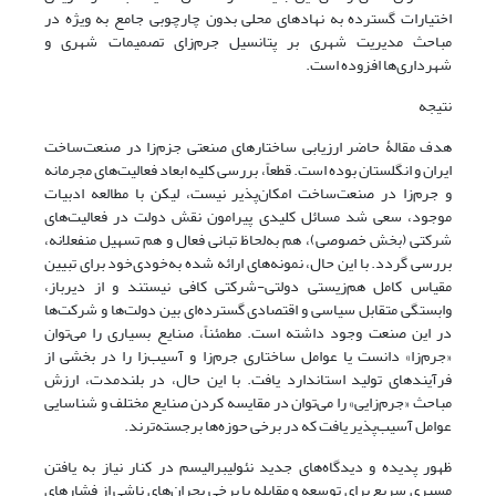
اختیارات گسترده به نهادهای محلی بدون چارچوبی جامع به ویژه در
مباحث مدیریت شهری بر پتانسیل جرم‌زای تصمیمات شهری و
شهرداری‌ها افزوده است.
نتیجه‌
هدف مقالۀ حاضر ارزیابی ساختارهای صنعتی جزم‌زا در صنعت‌ساخت‌
ایران و انگلستان بوده است. قطعاً، بررسی کلیه ابعاد فعالیت‌‌‌های مجرمانه
و جرم‌زا در صنعت‌ساخت‌ امکان‌پذیر نیست، لیکن با مطالعه ادبیات
موجود، سعی شد مسائل کلیدی پیرامون نقش دولت در فعالیت‌‌‌های
شرکتی (بخش خصوصی)، هم به‌لحاظ تبانی فعال و هم تسهیل منفعلانه،
بررسی گردد. با این حال، نمونه‌‌‌های ارائه شده به‌خودی‌خود برای تبیین
مقیاس کامل هم‌زیستی دولتی-شرکتی کافی نیستند و از دیرباز،
وابستگی متقابل سیاسی و اقتصادی گسترده‌ای بین دولت‌‌‌ها و شرکت‌‌‌ها
در این صنعت وجود داشته است. مطمئناً، صنایع بسیاری را می‌توان
«جرم‌زا» دانست یا عوامل ساختاری جرم‌زا و آسیب‌زا را در بخشی از
فرآیندهای تولید استاندارد یافت. با این حال، در بلندمدت، ارزش
مباحث «جرم‌زایی» را می‌توان در مقایسه کردن صنایع مختلف و شناسایی
عوامل آسیب‌پذیر یافت که در برخی حوزه‌ها برجسته‌ترند.
ظهور پدیده و دیدگاه‌های جدید نئولیبرالیسم در کنار نیاز به یافتن
مسیری سریع برای توسعه و مقابله با برخی بحران‌های ناشی از فشارهای