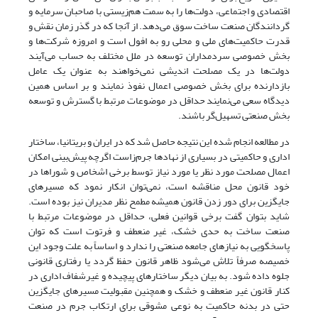
اقتصادی و اجتماعی، دولت‌ها را به سمت هم‌زیستی با صاحبان سرمایه و
گردانندگان صنعت ساخت سوق می‌دهد. از آنجا که در گذر زمان نقش و
قدرت حاکمیت‌های ملی و محلی رو به افول است و امروزه شرکت‌ها و
بخش خصوصی سردمداران توسعه در ملل مختلف به حساب می‌آیند
دولت‌ها در یک مصلحت اندیشی نمی‌خواهند به عنوان یک عامل
بازدارنده برای بخش خصوصی اعمال نفوذ نمایند و بر اساس همین
دیدگاه سعی می‌نمایند حداقل در موضوعات مرتبط با گسترش و توسعه
بخش صنعتی تسهیل‌گر باشند.
در مطالعه انجام شده این نتیجه حاصل شد که در ایران و بریتانیا، ساختار
اداری و حاکمیتی در بسیاری از نهادها جرم‌زاست اگرچه پیش‌بینی امکان
اعمال مصلحت مورد نظر یا مورد نیاز توسط برخی اشخاص و شوراها در
خود قانون محل مناقشه است، نمی‌توان انکار نمود که مسیرهای
جایگزین برای دور زدن قانون همیشه مطمح نظر مدیران نیز بوده است.
شاید بتوان گفت برخی قوانین فعلی، حداقل در موضوعات مرتبط با
صنعت ساخت به حدی خشک، غیر منعطف و فرتوت است که توان
پاسخگویی به نیازهای جامعه صنعتی را ندارد و اساساً به علت وجود این
خصیصه صرفاً تلاش می‌شود ظاهر قانون حفظ گردد یا رفتاری قانونی
جلوه داده شود. به بیان دیگر ساختارهای پیچیده و غیرشفاف اداری در
کنار قانون غیر منعطف و خشک و همچنین مقبولیت مسیرهای جایگزین
حتی در بدنه حاکمیت به نوعی مشوقی برای ارتکاب جرم در صنعت