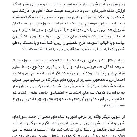
زیرزمین در این شهر مجاز بوده است. جدای از موضوعاتی نظیر اینکه
ارزش ملک شهرداری حدود 25درصد قیمت ملک (آقای ع) کارشناسی
شده بود و اینکه سهم شهرداری به صورت عجیبی نادیده گرفته شده
بود باید به این موضوع پرداخت که فرایند مجوزدهی در ساختمان
متروپل چه ترتیباتی را طی نموده و چرا شهرداری و شوراها دارای چنین
اختیاراتی هستند که بتوانند برای بسیاری از موارد قانونی راه گریزی
بیابند و با خیالی آسونده طرح تفصیلی را زیر پا گذاشته و با تمسک به طی
شدن یک فرایند فرمالیته وظیفه قانونی خود را انجام شده بدانند؟
در این مثال، شهرداری این قابلیت را داشته که در فرآیند مجوزدهی تا
سرحد امکان چشم‌پوشی نماید و از باب پیگیری موضوع توسط سایر
مراجع هم چنان آسوده‌ خاطر بوده که اگر این حادثه رخ نمی‌داد به
احتمال زیاد همچون بسیاری از پروژه‌های دیگر که بر مبنایی غیر اصولی
ساخته شده‌اند هرگز کشف نمی‌گردید. شاید علت این امر را بتوان نیاز
به برآورده کردن نیازهای اجتماعی- اقتصادی جامعه عنوان نمود که
حاکمیت از برآورده کردن آن عاجز مانده و چاره‌ای جز چرخاندن این چرخ
معیوب را ندارد.
از سویی دیگر واگذاری برخی امور به نهادهای محلی از جمله شوراهای
شهر و انتخاب شهرداران از طریق این نهادها اگرچه حرکتی شایسته
است، نبود ضابطه‌ای دقیق برای انتخاب شهرداران سبب گردیده افرادی
فاقد توان علمی و فنی این جایگاه‌ها را اشغال نمایند. به نظر تفویض