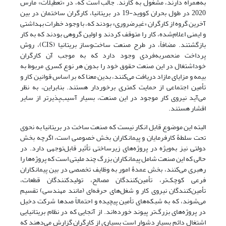
به‌همراه دارند، مشغول به کارند. جالب است که، در «تعطیلات» مارس
2020 در طول بحران کووید-19 در بریتانیا، کارگران ساختمان در بین
آخرین گروه از کارگران «غیرضروری» بودند که، با وجود خطرات بهداشتی
و ایمنی اعلام‌شده، کار را متوقف کردند و اولین گروهی بودند که به کار
بازگشتند. مضافاً، در طرح صنعت ساخت‌وساز بریتانیا (CIS)، روش
پرداخت منحصر‌به‌فردی وجود دارد که به موجب آن کارگران
خوداشتغال در این صنعت حقوق خود را بدون هر نوع کسری مربوط به
بیمه و مزایای مازاد دریافت می‌‌‌کنند، بدین معنا که بر اساس قوانین کار و
تأمین اجتماعی از حمایت کمتری برخوردار هستند. بنابراین، به نظر
می‌آید نیروی کار موجود در این صنعت، بسیار آسیب‌پذیرتر از سایر
اقشار هستند.
البته این موضوع قابل انکار نیست که صنعت ساخت در بریتانیا به نحوی
تحت سلطۀ کارفرمایان و پیمانکاران بخش خصوصی است، اگرچه بخش
دولتی نیز به‌ویژه در پروژه‌‌‌های زیرساختی تأثیر قابل‌توجهی دارد. در
حالی که این صنعت شامل پیمانکاران بزرگ چند ملیتی است که پروژه‌ها را
رهبری می‌کنند، بخش عمدۀ امور به وظایف تخصصی در بین پیمانکاران
فرعی کوچک‌تر، تأمین‌کنندگان مصالح، تولیدکنندگان قطعات،
تأمین‌کنندگان نیروی کار و شغل‌‌‌های حرفه‌ای (مانند مهندسی) تقسیم
می‌شوند، که به شبکه‌‌‌های تأمین پیچیده و احتمالاً صدها شرکت دخیل
در پروژه‌‌‌های بزرگ‌تر پیوند خورده‌اند. از آنجایی که در نظام بریتانیایی
اشتغال دائم بسیار دشوار است بسیاری از کارگران گزارش می‌‌‌دهند که