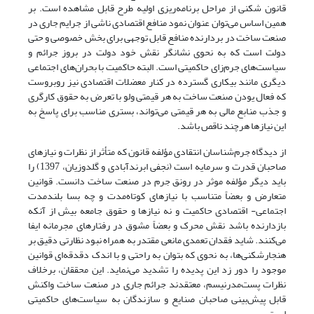
قانون شکنی از مراحل برنامه‌ریزی اولیه طرح قابل مشاهده است. بر
همین اساس می‌توان عنوان نمود منافع اقتصادی ناشی از جرایم جاری در
صنعت ساخت در بردارنده منافع قابل توجهی برای بخش خصوصی و حتی
دولت است که به نحوی نشانگر نقش خود دولت در بروز جرائم و
سیاست‌های جرم‌زای حاکمیتی است. البته حاکمیت با بحران‌های اجتماعی
دیگری مانند بیکاری گسترده در کنار معضلات اقتصادی نیز روبروست
که فعال یودن صنعت ساخت به هر قیمتی ولو با تعرض به حقوق کارگری
و جذب منابع مالی به هر قیمتی می‌تواند، بستری مناسب برای پاسخ به
این نیازها هرچند ناقص باشد.
از دیدگاه جرم‌شناسان انتقادی مؤلفه قانون که متأثر از نظرات و نیازهای
صاحبان قدرت و سرمایه است (نجفی ابرندآبادی و گلدوزیان، 1397) را
باید دیگر مؤلفه موثر در رونق جرم در صنعت ساخت دانست. قوانین
متعارض و بعضاً متناسب با نیازهای کوتاه‌مدت و چه بسا بلندمدت
اجتماعی- اقتصادی حاکمیت و نه نیازها و حقوق جامعه بیش از آنکه
بازدارنده باشد نقش محرک و بعضاً مشوق در رفتارهای مجرمانه ایفا
می‌کنند. شاید فقدان تعمدی مانعی مقتدر به همراه نبود نظارتی دقیق بر
هنجارشکنی‌ها، به نحوی که بتوان به راحتی و با اندک دقدقه‌ای قوانین
موجود را دور زد این پدیده را تشدید می‌نماید. این محققان، برخلاف
نظرات پست‌مدرنیسم، معتقدند جرائم جاری در صنعت ساخت واکنش
قابل پیش‌بینی صاحبان صنایع و سازندگان به سیاست‌های حاکمیتی
است.