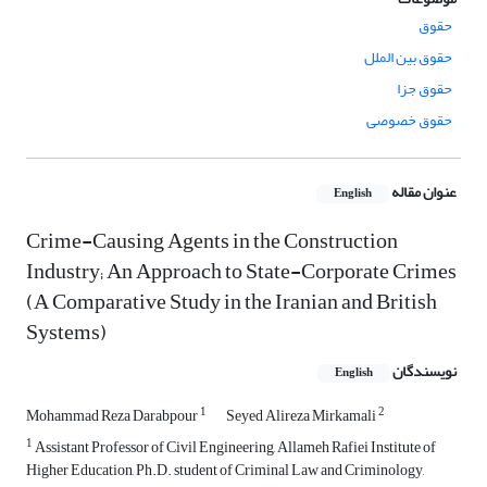
حقوق
حقوق بین الملل
حقوق جزا
حقوق خصوصی
عنوان مقاله
English
Crime-Causing Agents in the Construction
Industry; An Approach to State-Corporate Crimes
(A Comparative Study in the Iranian and British
Systems)
نویسندگان
English
1
2
Mohammad Reza Darabpour
Seyed Alireza Mirkamali
1
Assistant Professor of Civil Engineering, Allameh Rafiei Institute of
Higher Education, Ph.D. student of Criminal Law and Criminology,