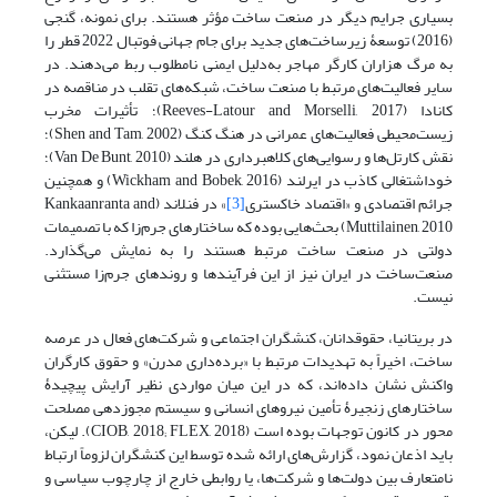
بسیاری جرایم دیگر در صنعت ساخت مؤثر هستند. برای نمونه، گنجی
(2016) توسعۀ زیرساخت‌‌‌های جدید برای جام جهانی فوتبال 2022 قطر را
به مرگ هزاران کارگر مهاجر به‌دلیل ایمنی نامطلوب ربط می‌‌‌دهند. در
سایر فعالیت‌های مرتبط با صنعت ساخت، شبکه‌‌‌های تقلب در مناقصه در
کانادا (Reeves-Latour and Morselli, 2017)؛ تأثیرات مخرب
زیست‌محیطی فعالیت‌های عمرانی در هنگ کنگ (Shen and Tam, 2002)؛
نقش کارتل‌‌‌ها و رسوایی‌‌‌های کلاهبرداری در هلند (Van De Bunt, 2010)؛
خوداشتغالی کاذب در ایرلند (Wickham and Bobek, 2016) و همچنین
جرائم اقتصادی و «اقتصاد خاکستری
[3]
» در فنلاند (Kankaanranta and
Muttilainen, 2010) بحث‌‌‌هایی بوده که ساختارهای جرم‌زا که با تصمیمات
دولتی در صنعت ساخت مرتبط هستند را به نمایش می‌گذارد.
صنعت‌ساخت‌ در ایران نیز از این فرآیندها و روندهای جرم‌زا مستثنی
نیست.
در بریتانیا، حقوقدانان، کنشگران اجتماعی و شرکت‌های فعال در عرصه
ساخت‌، اخیراً به تهدیدات مرتبط با «برده‌داری مدرن» و حقوق کارگران
واکنش‌‌ نشان داده‌اند، که در این میان مواردی نظیر آرایش پیچیدۀ
ساختارهای زنجیرۀ تأمین نیروهای انسانی و سیستم مجوزدهی مصلحت
محور در کانون توجهات بوده است (CIOB, 2018; FLEX, 2018). لیکن،
باید اذعان نمود، گزارش‌های ارائه شده توسط این کنشگران لزوماً ارتباط
نامتعارف بین دولت‌ها و شرکت‌ها، یا روابطی خارج از چارچوب سیاسی و