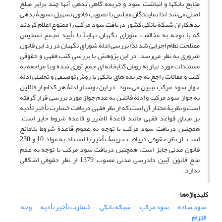
منابع بانکها و انباشت سود و جریمه گاهی بدهی آنها چند برابر مبلغ
اصلی می‌شد لذا نمایندگان مجلس با تصویب قانون تسهیل تسویۀ بدهی
بدهکاران شبکۀ بانکی کشور دریافت سود مرکب را ممنوع اعلام کردند
که با توجه به مخالفت شورای نگهبان نهایتاً با تأیید مجمع تشخیص
مصلحت نظام اجرایی شد لذا بررسی ادلۀ شورای نگهبان در رد این قانون
ضروری به نظر می‌رسد. در این پژوهش با بررسی کتب فقهی و حقوقی
مستندات مورد نیاز به روش کتابخانه ای جمع آوری شده و با مراجعه به
کتب و مقالات راجع به جریمه های بانکی با روش توصیفی و تحلیلی ادلۀ
جواز سود مرکب تبیین می‌شود. در این نوشتار ادلۀ هر کدام از قائلین
به جواز سود مرکب و ادلۀ قائلین به عدم جواز مورد بررسی قرار گرفته
است و نظریۀ مختار آن است که از نظر فقهی دریافت خسارت تأخیر تأدیه
بر مبنای قواعد فقهی مانند قاعدۀ لاضرر و قاعده شروط جایز است.
همچنین دریافت سود مرکب با توجه به عموم قاعدۀ شروط بلامانع
است. از نظر حقوقی دریافت جریمۀ تأخیر با استناد به مواد 10 و 230
قانون مدنی جایز است. همچنین دریافت سود مرکب با توجه به عدم
منع قانون آیین دادرسی مدنی مصوب 1379 از نظر حقوقی اشکالی
ندارد.
کلیدواژه‌ها
سود ساده
سود مرکب
شبکه بانکی
خسارت تأخیر تأدیه
وجه
التزام