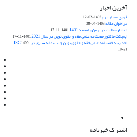
آخرین اخبار
فوری بسیار مهم
1405-02-12
فراخوان مقاله
1403-04-30
انتشار مقالات در بهمن و اسفند 1401
1401-11-17
ایمپکت فاکتور فصلنامه علمی فقه و حقوق نوین در سال 2021
1401-11-17
اخذ رتبه فصلنامه علمی فقه و حقوق نوین جهت نمایه سازی در ISC
1400-
10-21
Email:
info@jaml.ir
Instagram:jaml.ir
Tel:+98 9196523692
Fax:025 34224584
Post Box:Iran,Qom,37135.1166
SMS:5000 4000 452 462
آدرس پستی فصلنامه: قم، صندوق پستی 37135/1166
استان قم، خیابان مهر، بلوار نوفل لوشاتو، خیابان آزادی، بلوک 38،
واحد3- کد پستی: 3735113966
لینک پرداخت به فصلنامه علمی فقه و حقوق نوین:
IDPay.ir/jaml-ir
اشتراک خبرنامه