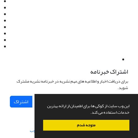
Email:
info@jaml.ir
Instagram:jaml.ir
Tel:+98 9196523692
Fax:025 34224584
Post Box:Iran,Qom,37135.1166
SMS:5000 4000 452 462
آدرس پستی فصلنامه: قم، صندوق پستی 37135/1166
استان قم، خیابان مهر، بلوار نوفل لوشاتو، خیابان آزادی، بلوک 38،
واحد3- کد پستی: 3735113966
لینک پرداخت به فصلنامه علمی فقه و حقوق نوین:
IDPay.ir/jaml-ir
اشتراک خبرنامه
برای دریافت اخبار و اطلاعیه های مهم نشریه در خبرنامه نشریه مشترک
شوید.
اشتراک
این وب سایت از کوکی ها برای اطمینان از ارائه بهترین
خدمات استفاده می کند.
متوجه شدم
سامانه مدیریت نشریات علمی.
طراحی و پیاده سازی از
سیناوب