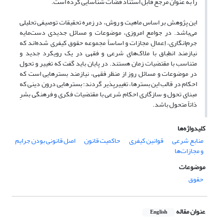
را به عنوان مرجع قابل استناد قضات شناسایی کرده است.
این پژوهش بر اساس ماهیت و روش، در زمره تحقیقات توصیفی تحلیلی
می‌باشد. در جوامع امروزی، موضوعات و مسائل جدیدی دست‌مایه
جرم‌انگاری، اِعمالِ مجازات و اساساً مجموعه حقوق کیفری شده‌اند که
نیازمند انطباق با ملاک‌های شرعی و فقهی در یک رویکرد جدید و
متناسب با مقتضیات زمان هستند. در پایان باید گفت که تغییر و تحول
در موضوعات و مسائل روز از منظر فقهی، نیازمند بسترهایی است که
احکام در قالب این بسترها، تغییرپذیر گردند؛ بسترهایی درون دینی که
مبنای تحول و سازگاری احکام شرعی با مقتضیات فکری و فرهنگی بشرِ
ذاتاً متحول باشد.
کلیدواژه‌ها
منابع شرعی
قوانین کیفری
حاکمیت قانون
اصل قانونی بودن جرایم
و مجازات‌ها
موضوعات
حقوق
عنوان مقاله
English