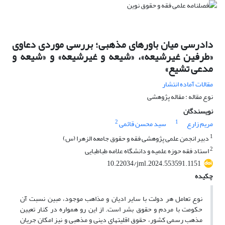
دادرسی میان باورهای مذهبی؛ بررسی موردی دعاوی
«طرفین غیرشیعه»، «شیعه و غیرشیعه» و «شیعه و
مدعی تشیع»
مقالات آماده انتشار
نوع مقاله : مقاله پژوهشی
نویسندگان
2
1
مریم زارع
سید محسن قائمی
1
دبیر انجمن علمی پژوهشی فقه و حقوق جامعه الزهرا (س)
2
استاد فقه حوزه علمیه و دانشگاه علامه طباطبایی
10.22034/jml.2024.553591.1151
چکیده
نوع تعامل هر دولت با سایر ادیان و مذاهب موجود، مبین نسبت آن
حکومت با مردم و حقوق بشر است. از این رو همواره در کنار تعیین
مذهب رسمی کشور، حقوق اقلیتهای دینی و مذهبی و نیز امکان جریان