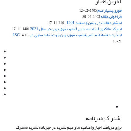
آخرین اخبار
فوری بسیار مهم
1405-02-12
فراخوان مقاله
1403-04-30
انتشار مقالات در بهمن و اسفند 1401
1401-11-17
ایمپکت فاکتور فصلنامه علمی فقه و حقوق نوین در سال 2021
1401-11-17
اخذ رتبه فصلنامه علمی فقه و حقوق نوین جهت نمایه سازی در ISC
1400-
10-21
Email:
info@jaml.ir
Instagram:jaml.ir
Tel:+98 9196523692
Fax:025 34224584
Post Box:Iran,Qom,37135.1166
SMS:5000 4000 452 462
آدرس پستی فصلنامه: قم، صندوق پستی 37135/1166
استان قم، خیابان مهر، بلوار نوفل لوشاتو، خیابان آزادی، بلوک 38،
واحد3- کد پستی: 3735113966
لینک پرداخت به فصلنامه علمی فقه و حقوق نوین:
IDPay.ir/jaml-ir
اشتراک خبرنامه
برای دریافت اخبار و اطلاعیه های مهم نشریه در خبرنامه نشریه مشترک