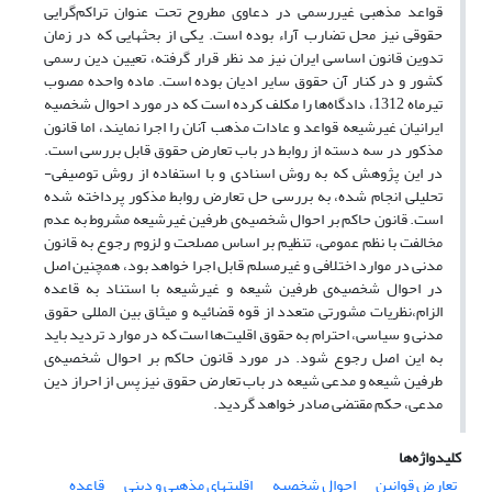
قواعد مذهبی غیررسمی در دعاوی مطروح تحت عنوان تراکم‌گرایی
حقوقی نیز محل تضارب آراء بوده است. یکی از بحثهایی که در زمان
تدوین قانون اساسی ایران نیز مد نظر قرار گرفته، تعیین دین رسمی
کشور و در کنار آن حقوق سایر ادیان بوده است. ماده واحده مصوب
تیرماه 1312، دادگاه‌ها را مکلف کرده است که در مورد احوال شخصیه
ایرانیان غیرشیعه قواعد و عادات مذهب آنان را اجرا نمایند، اما قانون
مذکور در سه دسته از روابط در باب تعارض حقوق قابل بررسی است.
در این پژوهش که به روش اسنادی و با استفاده از روش توصیفی-
تحلیلی انجام شده، به بررسی حل تعارض روابط مذکور پرداخته شده
است. قانون حاکم بر احوال شخصیه‌ی طرفین غیرشیعه مشروط به عدم
مخالفت با نظم عمومی، تنظیم بر اساس مصلحت و لزوم رجوع به قانون
مدنی در موارد اختلافی و غیرمسلم قابل اجرا خواهد بود، همچنین اصل
در احوال شخصیه‌ی طرفین شیعه و غیرشیعه با استناد به قاعده
الزام،نظریات مشورتی متعدد از قوه قضائیه و میثاق بین المللی حقوق
مدنی و سیاسی، احترام به حقوق اقلیت‌ها است که در موارد تردید باید
به این اصل رجوع شود. در مورد قانون حاکم بر احوال شخصیه‌ی
طرفین شیعه و مدعی شیعه در باب تعارض حقوق نیز پس از احراز دین
مدعی، حکم مقتضی صادر خواهد گردید.
کلیدواژه‌ها
تعارض قوانین
احوال شخصیه
اقلیتهای مذهبی و دینی
قاعده