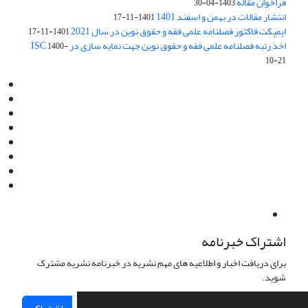
فراخوان مقاله
1403-04-30
انتشار مقالات در بهمن و اسفند 1401
1401-11-17
ایمپکت فاکتور فصلنامه علمی فقه و حقوق نوین در سال 2021
1401-11-17
اخذ رتبه فصلنامه علمی فقه و حقوق نوین جهت نمایه سازی در ISC
1400-
10-21
Email:
info@jaml.ir
Instagram:jaml.ir
Tel:+98 9196523692
Fax:025 34224584
Post Box:Iran,Qom,37135.1166
SMS:5000 4000 452 462
آدرس پستی فصلنامه: قم، صندوق پستی 37135/1166
استان قم، خیابان مهر، بلوار نوفل لوشاتو، خیابان آزادی، بلوک 38،
واحد3- کد پستی: 3735113966
لینک پرداخت به فصلنامه علمی فقه و حقوق نوین:
IDPay.ir/jaml-ir
اشتراک خبرنامه
برای دریافت اخبار و اطلاعیه های مهم نشریه در خبرنامه نشریه مشترک
شوید.