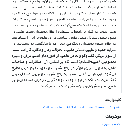
شبهات، در مواجهه با مسائلی که حکم شرعی آن‌ها واضح نیست، مورد
استفاده قرار می‌گیرد. قاعده برائت نیز به‌عنوان اصل بنیادی در فقه
شیعه، از نظر عقلی و شرعی، انسان را از تکلیف در مواردی که شبهه
وجود دارد، مبرا می‌کند. قاعده لاضرر به‌ویژه در پاسخ به شبهات
جدید، به این معنا است که هیچ‌گونه حکمی نباید منجر به ضرر غیرقابل
تحمل شود. در کنار این اصول، استفاده از عقل به‌عنوان منبعی فقهی در
فهم و تبیین مسائل دینی، نقش اساسی دارد. علاوه بر این، اجتهاد پویا
در فقه شیعه به‌عنوان رویکردی نوین در پاسخگویی به شبهات، در
شرایط جدید و تطبیق مسائل فقهی با تحولات زمان و مکان، کارآمد است.
از سوی دیگر، گفت‌وگو و تعامل علمی، از آموزه‌های اصلی قرآن و سیره
معصومین (علیهم‌السلام) است که بر اساس آن، مناظرات و مباحثات
علمی به‌عنوان ابزاری مؤثر در رفع شبهات و تقویت فهم دینی مطرح
می‌شود. این مبانی فقهی نه‌تنها به رفع شبهات و تبیین مسائل دینی
کمک می‌کنند، بلکه در ایجاد وحدت و همگرایی در میان مسلمانان و نیز
پاسخ به پرسش‌های نوین، نقشی کلیدی ایفا می‌کنند.
کلیدواژه‌ها
شبهات
فقه شیعه
اصل احتیاط
قاعده برائت
موضوعات
فقه و اصول