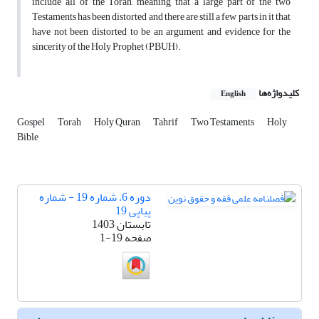
include all of the Torah, meaning that a large part of the two
Testaments has been distorted and there are still a few parts in it that
have not been distorted to be an argument and evidence for the
sincerity of the Holy Prophet (PBUH).
کلیدواژه‌ها
English
Gospel
Torah
Holy Quran
Tahrif
Two Testaments
Holy
Bible
دوره 6، شماره 19 - شماره
پیاپی 19
تابستان 1403
صفحه
1-19