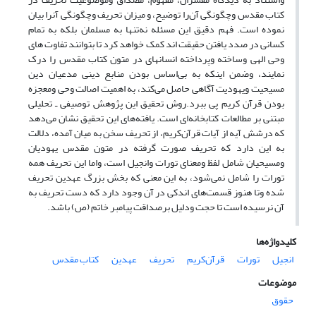
کتاب مقدس وچگونگی آن‌را توضیح، و میزان تحریف وچگونگی آنرا بیان
نموده است. فهم دقیق این مسئله نه‌تنها به مسلمان بلکه به تمام
کسانی در صدد یافتن حقیقت اند کمک خواهد کرد تا بتوانند تفاوت های
وحی الهی وساخته وپرداخته انسانهای در متون کتاب مقدس را درک
نمایند، وضمن اینکه به بی‌اساس بودن منابع دینی مدعیان دین
مسیحیت ویهودیت آگاهی حاصل می‌کند، به اهمیت اصالت وحی ومعجزه
بودن قرآن کریم پی ببرد.روش تحقیق این پژوهش توصیفی ـ تحلیلی
مبتنی بر مطالعات کتابخانه‌ای است. یافته‌های این تحقیق نشان می‌دهد
که درشش آیه از آیات قرآن‌کریم، از تحریف سخن به میان آمده، دلالت
به این دارد که تحریف صورت گرفته در متون مقدس یهودیان
ومسیحیان شامل لفظ ومعنای تورات وانجیل است، واما این تحریف همه
تورات را شامل نمی‌شود، به این معنی که بخش بزرگ عهدین تحریف
شده وتا هنوز قسمت‌های اندکی در آن وجود دارد که دست تحریف به
آن نرسیده است تا حجت ودلیل برصداقت پیامبر خاتم (ص) باشد.
کلیدواژه‌ها
انجیل
تورات
قرآن‌کریم
تحریف
عهدین
کتاب مقدس
موضوعات
حقوق