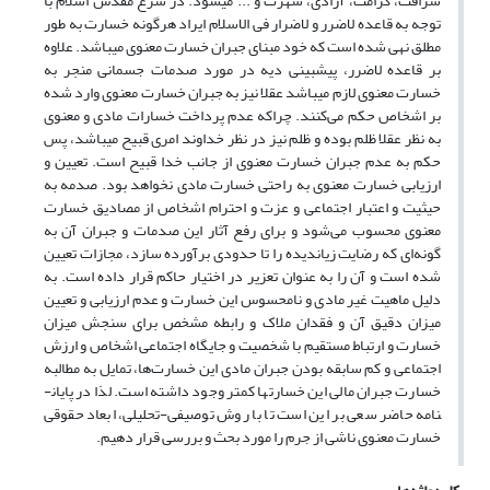
شرافت، کرامت، آزادی، شهرت و ... می­شود. در شرع مقدس اسلام با
توجه به قاعده لاضرر و لاضرار فی الاسلام ایراد هرگونه خسارت به طور
مطلق نهی شده است که خود مبنای جبران خسارت معنوی می­باشد. علاوه
بر قاعده لاضرر، پیشبینی دیه در مورد صدمات جسمانی منجر به
خسارت معنوی لازم می­باشد عقلا نیز به جبران خسارت معنوی وارد شده
بر اشخاص حکم می‌کنند. چراکه عدم پرداخت خسارات مادی و معنوی
به نظر عقلا ظلم بوده و ظلم نیز در نظر خداوند امری قبیح می­باشد، پس
حکم به عدم جبران خسارت معنوی از جانب خدا قبیح است. تعیین و
ارزیابی خسارت معنوی به راحتی خسارت مادی نخواهد بود. صدمه به
حیثیت و اعتبار اجتماعی و عزت و احترام اشخاص از مصادیق خسارت
معنوی محسوب می‌شود و برای رفع آثار این صدمات و جبران آن به
گونه‌ای که رضایت زیاندیده را تا حدودی برآورده سازد، مجازات تعیین
شده است و آن را به عنوان تعزیر در اختیار حاکم قرار داده است. به
دلیل ماهیت غیر مادی و نامحسوس این خسارت و عدم ارزیابی و تعیین
میزان دقیق آن و فقدان ملاک و رابطه مشخص برای سنجش میزان
خسارت و ارتباط مستقیم با شخصیت و جایگاه اجتماعی اشخاص و ارزش
اجتماعی و کم سابقه بودن جبران مادی این خسارت‌ها، تمایل به مطالبه
خسارت جبران مالی این خسارت­ها کمتر وجود داشته است. لذا در پایان­
نامه حاضر سعی بر این است تا با روش توصیفی-تحلیلی، ابعاد حقوقی
خسارت معنوی ناشی از جرم را مورد بحث و بررسی قرار دهیم.