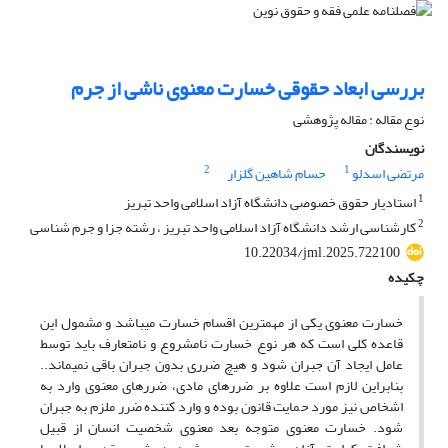
بررسی ابعاد حقوقی خسارت معنوی ناشی از جرم
نوع مقاله : مقاله پژوهشی
نویسندگان
2
1
مرتضی اسدلو
حسام شاهین گلزار
1
استادیار حقوق خصوصی دانشگاه آزاد اسلامی واحد تبریز
2
کارشناسی ارشد دانشگاه آزاد اسلامی واحد تبریز ، رشته جزا و جرم شناسی
10.22034/jml.2025.722100
چکیده
خسارت معنوی یکی از مهمترین اقسام خسارت می­باشد و مشمول این
قاعده کلی است که هر نوع خسارت نامشروع و نامتعارف باید توسط
عامل ایجاد آن جبران شود و هیچ ضرری بدون جبران باقی نمی­ماند..
بنابراین لازم است علاوه بر ضررهای مادی، ضررهای معنوی وارد به
اشخاص نیز مورد حمایت قانون بوده و وارد کننده ضرر ملزم به جبران
شود. خسارت معنوی متوجه بعد معنوی شخصیت انسان از قبیل