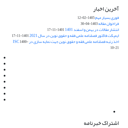
آخرین اخبار
فوری بسیار مهم
1405-02-12
فراخوان مقاله
1403-04-30
انتشار مقالات در بهمن و اسفند 1401
1401-11-17
ایمپکت فاکتور فصلنامه علمی فقه و حقوق نوین در سال 2021
1401-11-17
اخذ رتبه فصلنامه علمی فقه و حقوق نوین جهت نمایه سازی در ISC
1400-
10-21
Email:
info@jaml.ir
Instagram:jaml.ir
Tel:+98 9196523692
Fax:025 34224584
Post Box:Iran,Qom,37135.1166
SMS:5000 4000 452 462
آدرس پستی فصلنامه: قم، صندوق پستی 37135/1166
استان قم، خیابان مهر، بلوار نوفل لوشاتو، خیابان آزادی، بلوک 38،
واحد3- کد پستی: 3735113966
لینک پرداخت به فصلنامه علمی فقه و حقوق نوین:
IDPay.ir/jaml-ir
اشتراک خبرنامه