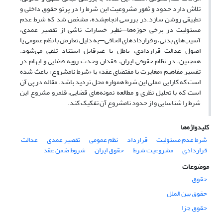
تلاش دارد حدود و ثغور مشروعیت این شرط را در پرتو حقوق داخلی و
تطبیقی روشن سازد.در بررسی انجام‌شده، مشخص شد که شرط عدم
مسئولیت در برخی حوزه‌ها—نظیر خسارات ناشی از تقصیر عمدی،
آسیب‌های بدنی، و قراردادهای الحاقی—به دلیل تعارض با نظم عمومی یا
اصول عدالت قراردادی، باطل یا غیرقابل استناد تلقی می‌شود.
همچنین، در نظام حقوقی ایران، فقدان وحدت رویه قضایی و ابهام در
تفسیر مفاهیم «مغایرت با مقتضای عقد» یا «شرط نامشروع» باعث شده
است که کارایی عملی این شرط همواره محل تردید باشد. مقاله در پی آن
است که با تحلیل نظری و مطالعه نمونه‌های قضایی، قلمرو مشروع این
شرط را شناسایی و از حدود نامشروع آن تفکیک کند.
کلیدواژه‌ها
شرط عدم مسئولیت
قرارداد
نظم عمومی
تقصیر عمدی
عدالت
قراردادی
مشروعیت شرط
حقوق ایران
شروط ضمن عقد
موضوعات
حقوق
حقوق بین الملل
حقوق جزا