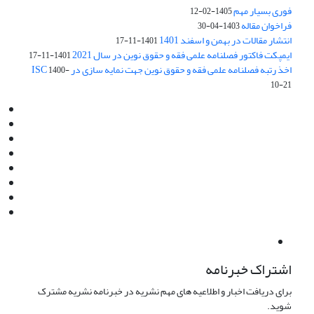
فوری بسیار مهم
1405-02-12
فراخوان مقاله
1403-04-30
انتشار مقالات در بهمن و اسفند 1401
1401-11-17
ایمپکت فاکتور فصلنامه علمی فقه و حقوق نوین در سال 2021
1401-11-17
اخذ رتبه فصلنامه علمی فقه و حقوق نوین جهت نمایه سازی در ISC
1400-
10-21
Email:
info@jaml.ir
Instagram:jaml.ir
Tel:+98 9196523692
Fax:025 34224584
Post Box:Iran,Qom,37135.1166
SMS:5000 4000 452 462
آدرس پستی فصلنامه: قم، صندوق پستی 37135/1166
استان قم، خیابان مهر، بلوار نوفل لوشاتو، خیابان آزادی، بلوک 38،
واحد3- کد پستی: 3735113966
لینک پرداخت به فصلنامه علمی فقه و حقوق نوین:
IDPay.ir/jaml-ir
اشتراک خبرنامه
برای دریافت اخبار و اطلاعیه های مهم نشریه در خبرنامه نشریه مشترک
شوید.