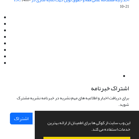
1400-
10-21
Email:
info@jaml.ir
Instagram:jaml.ir
Tel:+98 9196523692
Fax:025 34224584
Post Box:Iran,Qom,37135.1166
SMS:5000 4000 452 462
آدرس پستی فصلنامه: قم، صندوق پستی 37135/1166
استان قم، خیابان مهر، بلوار نوفل لوشاتو، خیابان آزادی، بلوک 38،
واحد3- کد پستی: 3735113966
لینک پرداخت به فصلنامه علمی فقه و حقوق نوین:
IDPay.ir/jaml-ir
اشتراک خبرنامه
برای دریافت اخبار و اطلاعیه های مهم نشریه در خبرنامه نشریه مشترک
شوید.
اشتراک
این وب سایت از کوکی ها برای اطمینان از ارائه بهترین
خدمات استفاده می کند.