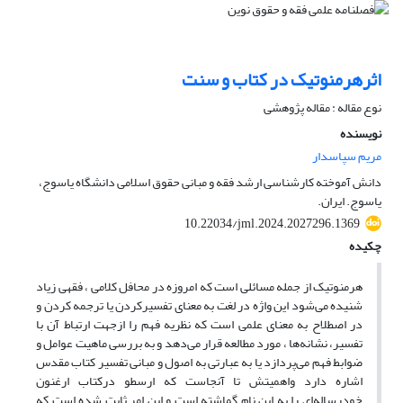
اثرهرمنوتیک در کتاب و سنت
نوع مقاله : مقاله پژوهشی
نویسنده
مریم سپاسدار
دانش آموخته کارشناسی ارشد فقه و مبانی حقوق اسلامی دانشگاه یاسوج،
یاسوج. ایران.
10.22034/jml.2024.2027296.1369
چکیده
هرمنوتیک از جمله مسائلی است که امروزه در محافل کلامی ، فقهی زیاد
شنیده می‌شود این واژه در لغت به معنای تفسیرکردن یا ترجمه کردن و
در اصطلاح به معنای علمی است که نظریه فهم را ازجهت ارتباط آن با
تفسیر، نشانه‌ها ، مورد مطالعه قرار می‌دهد و به بررسی ماهیت عوامل و
ضوابط فهم می‌پردازد یا به عبارتی به اصول و مبانی تفسیر کتاب مقدس
اشاره دارد واهمیتش تا آنجاست که ارسطو درکتاب ارغنون
خودرساله‌ای را به این نام گماشته است و این امر ثابت شده است که