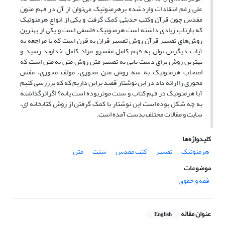
علی رغم انتقادات واردشده برهرمنوتیک می‌توان از آن در فهم متون
مقدس چون قرآن وکتب حدیثی کمک گرفت و یکی از انواع هرمنوتیک
که بازتاب زیادی داشته است هرمنوتیک فلسفی است و یکی از بهترین
روش‌های تفسیر قرآن روش تفسیر قران به قر‌ن است که با مراجعه به
آیات دیگرمی توان به فهم کامل مفسرو مراد کامل خداوند رسید و
بهترین روش برای دست یابی به تفسیر متن روش متن به متن است که
اصحاب هرمنوتیک به سه روش متن محوری، مولف محوری، مفس
محوری را ارائه داد در این نوشتار قصد براین داریم که که برررسی کنیم
آبا هرمنوتیک در فهم کتاب و سنت موثربوده است یانه؟ اگراثرگذاشته
به چه شکل بوده است این نوشتار با کمک گرفتن از روش کتابخانه ای،
سایت و مقالات مختلف بدست آمده است.
کلیدواژه‌ها
هرمنوتیک
تفسیر
کتب مقدس
سنت
متن
موضوعات
فقه و حقوق
عنوان مقاله
English