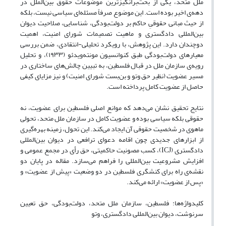
ملل متحد، یکی از بحث‌برانگیزترین موضوعات حقوق بین‌الملل در
دهه‌ی اخیر بوده است. این موضوع صرفاً مسئله‌ای سیاسی نیست، بلکه
از حیث مبانی حقوقیِ حاکم بر دولت‌بودگی، شناسایی، صلاحیت دیوان
بین‌المللی دادگستری و ماهیت تصمیمات شورای امنیت، اهمیت
دوچندان دارد. این پژوهش، با رویکرد تحلیلی-انتقادی، ضمن بررسی
معیارهای دولت‌بودگی طبق کنوانسیون مونته‌ویدئو (۱۹۳۳)، و تحلیل
رویه‌ی سازمان ملل در قبال فلسطین، به تبیین چالش‌های ساختاری در
مسیر عضویت (نظیر حق وتو و بن‌بست شورای امنیت) و نیز مزایای کیفی
حاصل از عضویت کامل پرداخته است.
نتایج تحقیق نشان می‌دهد که موانع اصلی فلسطین برای عضویت، نه
حقوقی بلکه سیاسی بوده و عضویت کامل در سازمان ملل متحد، تحولی
ماهوی در شخصیت حقوقی آن ایجاد می‌کند. این تحول، زمینه بهره‌گیری
از ابزارهای جدیدی چون اقامه دعوای ترافعی در دیوان بین‌المللی
دادگستری (ICJ)، کسب مصونیت حاکمیتی، حق رأی در مجمع عمومی و
افزایش مشروعیت بین‌المللی را فراهم می‌سازد. مقاله در پایان دو
نقشه‌ی راه برای کنشگری فلسطین در دو وضعیت «پیش از عضویت» و
«پس از عضویت» ارائه می‌کند.
کلیدواژه‌ها: فلسطین، سازمان ملل متحد، دولت‌بودگی، حق تعیین
سرنوشت، دیوان بین‌المللی دادگستری، وتو