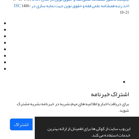
اخذ رتبه فصلنامه علمی فقه و حقوق نوین جهت نمایه سازی در ISC
1400-
10-21
Email:
info@jaml.ir
Instagram:jaml.ir
Tel:+98 9196523692
Fax:025 34224584
Post Box:Iran,Qom,37135.1166
SMS:5000 4000 452 462
آدرس پستی فصلنامه: قم، صندوق پستی 37135/1166
استان قم، خیابان مهر، بلوار نوفل لوشاتو، خیابان آزادی، بلوک 38،
واحد3- کد پستی: 3735113966
لینک پرداخت به فصلنامه علمی فقه و حقوق نوین:
IDPay.ir/jaml-ir
اشتراک خبرنامه
برای دریافت اخبار و اطلاعیه های مهم نشریه در خبرنامه نشریه مشترک
شوید.
اشتراک
این وب سایت از کوکی ها برای اطمینان از ارائه بهترین
خدمات استفاده می کند.