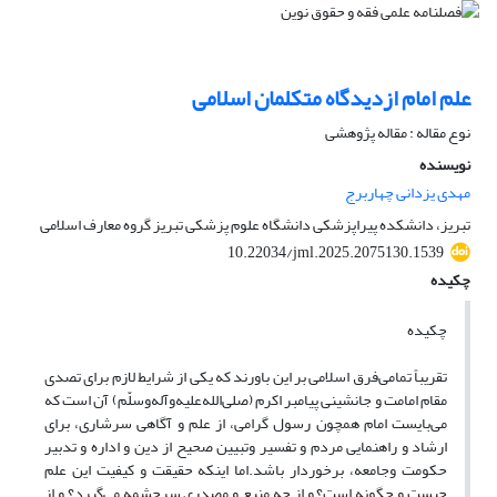
علم امام ازدیدگاه متکلمان اسلامی
نوع مقاله : مقاله پژوهشی
نویسنده
مهدی یزدانی چهاربرج
تبریز، دانشکده پیراپزشکی دانشگاه علوم پزشکی تبریز گروه معارف اسلامی
10.22034/jml.2025.2075130.1539
چکیده
چکیده
تقریباً تمامی‌فرق اسلامی‌ بر این باورند که یکی از شرایط لازم برای تصدی
مقام امامت و جانشینی پیامبر اکرم (صلی‌الله‌علیه‌و‌آله‌وسلّم) آن است که
می‌بایست امام همچون رسول گرامی، از علم و آگاهی سرشاری، برای
ارشاد و راهنمایی مردم و تفسیر وتبیین صحیح از دین و اداره و تدبیر
حکومت وجامعه، برخوردار باشد.اما اینکه حقیقت و کیفیت این علم
چیست و چگونه است؟ و از چه منبع و مصدری سرچشمه می‌گیرد؟ و از