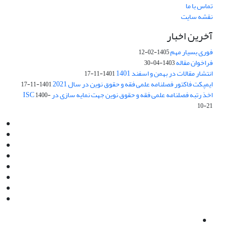
تماس با ما
نقشه سایت
آخرین اخبار
فوری بسیار مهم
1405-02-12
فراخوان مقاله
1403-04-30
انتشار مقالات در بهمن و اسفند 1401
1401-11-17
ایمپکت فاکتور فصلنامه علمی فقه و حقوق نوین در سال 2021
1401-11-17
اخذ رتبه فصلنامه علمی فقه و حقوق نوین جهت نمایه سازی در ISC
1400-
10-21
Email:
info@jaml.ir
Instagram:jaml.ir
Tel:+98 9196523692
Fax:025 34224584
Post Box:Iran,Qom,37135.1166
SMS:5000 4000 452 462
آدرس پستی فصلنامه: قم، صندوق پستی 37135/1166
استان قم، خیابان مهر، بلوار نوفل لوشاتو، خیابان آزادی، بلوک 38،
واحد3- کد پستی: 3735113966
لینک پرداخت به فصلنامه علمی فقه و حقوق نوین:
IDPay.ir/jaml-ir