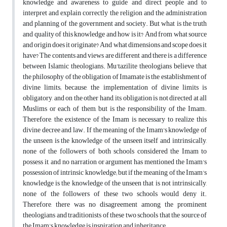
knowledge and awareness to guide and direct people and to
interpret and explain correctly the religion and the administration
and planning of the government and society. But what is the truth
and quality of this knowledge and how is it? And from what source
and origin does it originate? And what dimensions and scope does it
have? The contents and views are different and there is a difference
between Islamic theologians. Mu'tazilite theologians believe that
the philosophy of the obligation of Imamate is the establishment of
divine limits; because, the implementation of divine limits is
obligatory, and on the other hand, its obligation is not directed at all
Muslims or each of them, but is the responsibility of the Imam.
Therefore, the existence of the Imam is necessary to realize this
divine decree and law. If the meaning of the Imam's knowledge of
the unseen is the knowledge of the unseen itself and intrinsically,
none of the followers of both schools considered the Imam to
possess it, and no narration or argument has mentioned the Imam's
possession of intrinsic knowledge; but if the meaning of the Imam's
knowledge is the knowledge of the unseen that is not intrinsically,
none of the followers of these two schools would deny it.
Therefore, there was no disagreement among the prominent
theologians and traditionists of these two schools that the source of
the Imam's knowledge is inspiration and inheritance.