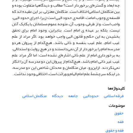
چه ابعاد و گستره‌ای برخوردار است؟ مطالب و دیدگاهها متفاوت بوده و
بین متکلمان اسلامی‌اختلاف است. متکلمان معتزلی، بر این عقیده اند که
فلسفه ی وجوب امامت، اقامه ی حدود الهی است؛زیرا، اجرای حدود الهی،
واجب است، و از طرفی، وجوب آن، متوجه عموم مسلمانان یا یکایک آنان
نیست، بلکه بر عهده ی امام است. بنابراین، وجود امام برای تحقق
بخشیدن به این حکم و قانون الهی واجب خواهد بود .اگر مراد از علم
غیب امام، علم غیب بنفسه و ذاتی باشد، هیچ‌کدام از پیروان هردو
مدرسه امام را برخوردار از آن ‌نمی‌دانستند و در هیچ روایت و استدلالی،
به برخورداری امام از علم ذاتی اشاره‌ای نشده است؛ اما اگر مراد علم
غیب غیر ذاتی امام باشد، هیچ‌کدام از پیروان این دو مدرسه آن را انکار
نمی‌نکردند. ازاین‌رو، میان متکلمان و محدثان شاخص این دو مدرسه،
در اینکه سرچشمۀ علم امام الهام و وراثت است، اختلافی وجود نداشت.
کلیدواژه‌ها
فرقه اسلامی
حدودالهی
جامعه
دیدگاه
متکلمان اسلامی
موضوعات
حقوق
فقه
فقه و حقوق