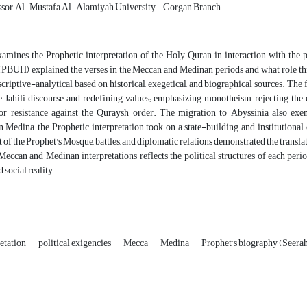
ssor, Al-Mustafa Al-Alamiyah University - Gorgan Branch
xamines the Prophetic interpretation of the Holy Quran in interaction with the 
UH) explained the verses in the Meccan and Medinan periods and what role this
criptive-analytical, based on historical, exegetical, and biographical sources. The 
e Jahili discourse and redefining values; emphasizing monotheism, rejecting the 
or resistance against the Quraysh order. The migration to Abyssinia also exem
In Medina, the Prophetic interpretation took on a state-building and institutiona
 of the Prophet's Mosque, battles, and diplomatic relations demonstrated the translati
eccan and Medinan interpretations reflects the political structures of each perio
 social reality.
retation
political exigencies
Mecca
Medina
Prophet’s biography (Seera