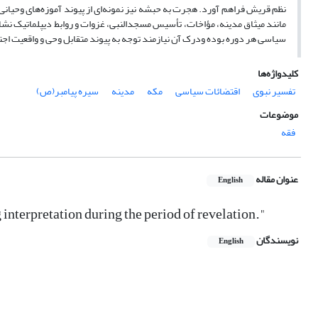
نظم قریش فراهم آورد. هجرت به حبشه نیز نمونه‌ای از پیوند آموزه‌های وحیانی 
مانند میثاق مدینه، مؤاخات، تأسیس مسجدالنبی، غزوات و روابط دیپلماتیک نش
سیاسی هر دوره بوده ودرک آن نیازمند توجه به پیوند متقابل وحی و واقعیت اج
کلیدواژه‌ها
تفسیر نبوی
اقتضائات سیاسی
مکه
مدینه
سیره پیامبر(ص)
موضوعات
فقه
عنوان مقاله
English
g interpretation during the period of revelation."
نویسندگان
English