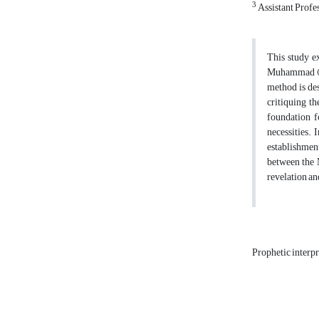
3
Assistant Profe
This study e
Muhammad (PB
method is des
critiquing th
foundation f
necessities. 
establishment
between the M
revelation and
Prophetic interp