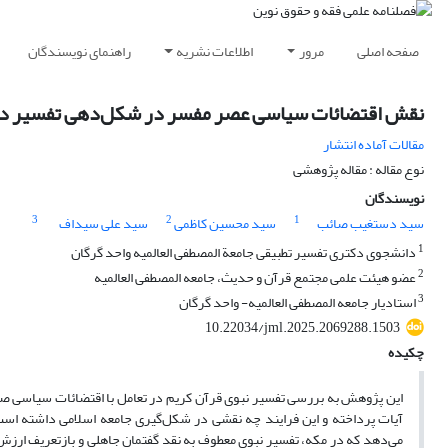
صفحه اصلی
مرور
اطلاعات نشریه
راهنمای نویسندگان
نقش اقتضائات سیاسی عصر مفسر در شکل‌دهی تفسیر در
مقالات آماده انتشار
نوع مقاله : مقاله پژوهشی
نویسندگان
3
2
1
سید دستغیب صائب
سید محسین کاظمی
سید علی سیداف
1
دانشجوی دکتری تفسیر تطبیقی جامعة المصطفی العالمیه واحد گرگان
2
عضو هیئت علمی مجتمع قرآن و حدیث، جامعه المصطفی العالمیه
3
استادیار جامعه المصطفی العالمیه- واحد گرگان
10.22034/jml.2025.2069288.1503
چکیده
این پژوهش به بررسی تفسیر نبوی قرآن کریم در تعامل با اقتضائات سیاسی صد
آیات پرداخته و این فرایند چه نقشی در شکل‌گیری جامعه اسلامی داشته است.
می‌دهد که در مکه، تفسیر نبوی معطوف به نقد گفتمان جاهلی و بازتعریف ارزش‌ه