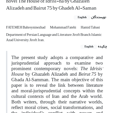
novel The House of Idrisi-ha by Ghazaleh
Alizadeh and Bairut 75 by Ghadeh Al-Saman
نویسندگان
English
FATEMEH Bahreyninezhad
Mohammad Fatehi
Hamid Tabasi
Department of Persian Language and Literature, Jiroft Branch, Islamic
Azad University, Jiroft, Iran.
چکیده
English
The present study adopts a comparative and
jurisprudential approach to examine two
The Idrisis’
prominent contemporary novels:
House
Beirut 75
by Ghazaleh Alizadeh and
by
Ghada Al‑Samman. The main objective of this
paper is to reveal the link between literature
and moral‑jurisprudential concepts within the
cultural contexts of Iran and the Arab world.
Both writers, through their narrative worlds,
reflect moral crises, social transformations, and
the individual’s conflict with power and