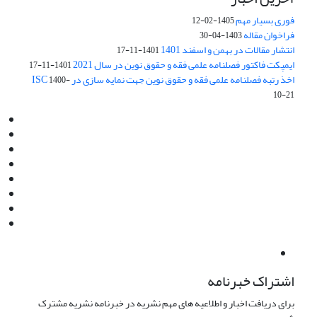
فوری بسیار مهم
1405-02-12
فراخوان مقاله
1403-04-30
انتشار مقالات در بهمن و اسفند 1401
1401-11-17
ایمپکت فاکتور فصلنامه علمی فقه و حقوق نوین در سال 2021
1401-11-17
اخذ رتبه فصلنامه علمی فقه و حقوق نوین جهت نمایه سازی در ISC
1400-
10-21
Email:
info@jaml.ir
Instagram:jaml.ir
Tel:+98 9196523692
Fax:025 34224584
Post Box:Iran,Qom,37135.1166
SMS:5000 4000 452 462
آدرس پستی فصلنامه: قم، صندوق پستی 37135/1166
استان قم، خیابان مهر، بلوار نوفل لوشاتو، خیابان آزادی، بلوک 38،
واحد3- کد پستی: 3735113966
لینک پرداخت به فصلنامه علمی فقه و حقوق نوین:
IDPay.ir/jaml-ir
اشتراک خبرنامه
برای دریافت اخبار و اطلاعیه های مهم نشریه در خبرنامه نشریه مشترک