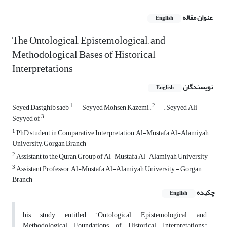
عنوان مقاله
English
The Ontological, Epistemological, and
Methodological Bases of Historical
Interpretations
نویسندگان
English
1
2
Seyed Dastghib saeb
Seyyed Mohsen Kazemi, ,
,, Seyyed Ali
3
Seyyed of
1
PhD student in Comparative Interpretation, Al-Mustafa Al-Alamiyah
University, Gorgan Branch
2
Assistant to the Quran Group of Al-Mustafa Al-Alamiyah University
3
Assistant Professor, Al-Mustafa Al-Alamiyah University - Gorgan
Branch
چکیده
English
his study, entitled “Ontological, Epistemological, and
Methodological Foundations of Historical Interpretations,”