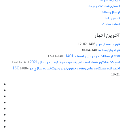
اعضای هیات تحریریه
ارسال مقاله
تماس با ما
نقشه سایت
آخرین اخبار
فوری بسیار مهم
1405-02-12
فراخوان مقاله
1403-04-30
انتشار مقالات در بهمن و اسفند 1401
1401-11-17
ایمپکت فاکتور فصلنامه علمی فقه و حقوق نوین در سال 2021
1401-11-17
اخذ رتبه فصلنامه علمی فقه و حقوق نوین جهت نمایه سازی در ISC
1400-
10-21
Email:
info@jaml.ir
Instagram:jaml.ir
Tel:+98 9196523692
Fax:025 34224584
Post Box:Iran,Qom,37135.1166
SMS:5000 4000 452 462
آدرس پستی فصلنامه: قم، صندوق پستی 37135/1166
استان قم، خیابان مهر، بلوار نوفل لوشاتو، خیابان آزادی، بلوک 38،