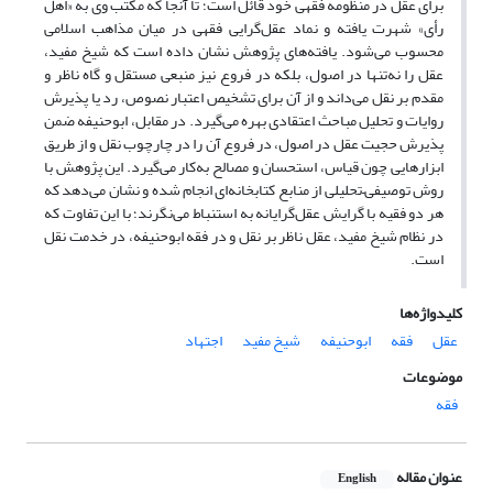
برای عقل در منظومه فقهی خود قائل است؛ تا آنجا که مکتب وی به «اهل
رأی» شهرت یافته و نماد عقل‌گرایی فقهی در میان مذاهب اسلامی
محسوب می‌شود. یافته‌های پژوهش نشان داده است که شیخ مفید،
عقل را نه‌تنها در اصول، بلکه در فروع نیز منبعی مستقل و گاه ناظر و
مقدم بر نقل می‌داند و از آن برای تشخیص اعتبار نصوص، رد یا پذیرش
روایات و تحلیل مباحث اعتقادی بهره می‌گیرد. در مقابل، ابوحنیفه ضمن
پذیرش حجیت عقل در اصول، در فروع آن را در چارچوب نقل و از طریق
ابزارهایی چون قیاس، استحسان و مصالح به‌کار می‌گیرد. این پژوهش با
روش توصیفی–تحلیلی از منابع کتابخانه‌ای انجام شده و نشان می‌دهد که
هر دو فقیه با گرایش عقل‌گرایانه به استنباط می‌نگرند؛ با این تفاوت که
در نظام شیخ مفید، عقل ناظر بر نقل و در فقه ابوحنیفه، در خدمت نقل
است.
کلیدواژه‌ها
عقل
فقه
ابوحنیفه
شیخ مفید
اجتهاد
موضوعات
فقه
عنوان مقاله
English