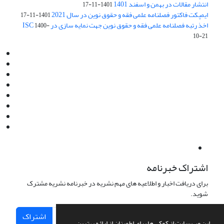
انتشار مقالات در بهمن و اسفند 1401
1401-11-17
ایمپکت فاکتور فصلنامه علمی فقه و حقوق نوین در سال 2021
1401-11-17
اخذ رتبه فصلنامه علمی فقه و حقوق نوین جهت نمایه سازی در ISC
1400-
10-21
Email:
info@jaml.ir
Instagram:jaml.ir
Tel:+98 9196523692
Fax:025 34224584
Post Box:Iran,Qom,37135.1166
SMS:5000 4000 452 462
آدرس پستی فصلنامه: قم، صندوق پستی 37135/1166
استان قم، خیابان مهر، بلوار نوفل لوشاتو، خیابان آزادی، بلوک 38،
واحد3- کد پستی: 3735113966
لینک پرداخت به فصلنامه علمی فقه و حقوق نوین:
IDPay.ir/jaml-ir
اشتراک خبرنامه
برای دریافت اخبار و اطلاعیه های مهم نشریه در خبرنامه نشریه مشترک
شوید.
اشتراک
این وب سایت از کوکی ها برای اطمینان از ارائه بهترین