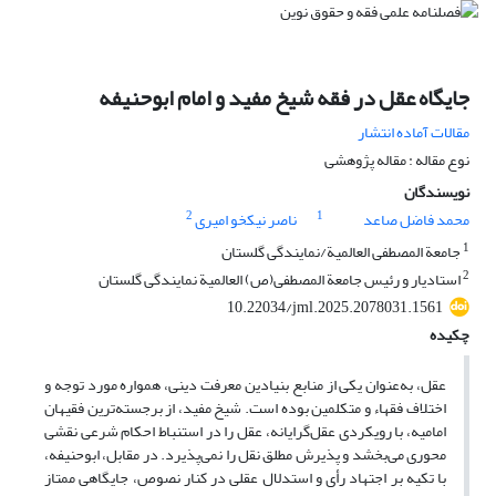
جایگاه عقل در فقه شیخ مفید و امام ابوحنیفه
مقالات آماده انتشار
نوع مقاله : مقاله پژوهشی
نویسندگان
2
1
محمد فاضل صاعد
ناصر نیکخو امیری
1
جامعة المصطفی العالمیة/نمایندگی گلستان
2
استادیار و رئیس جامعة المصطفی(ص) العالمیة نمایندگی گلستان
10.22034/jml.2025.2078031.1561
چکیده
عقل، به‌عنوان یکی از منابع بنیادین معرفت دینی، همواره مورد توجه و
اختلاف فقهاء و متکلمین بوده است. شیخ مفید، از برجسته‌ترین فقیهان
امامیه، با رویکردی عقل‌گرایانه، عقل را در استنباط احکام شرعی نقشی
محوری می‌بخشد و پذیرش مطلق نقل را نمی‌پذیرد. در مقابل، ابوحنیفه،
با تکیه بر اجتهاد رأی و استدلال عقلی در کنار نصوص، جایگاهی ممتاز