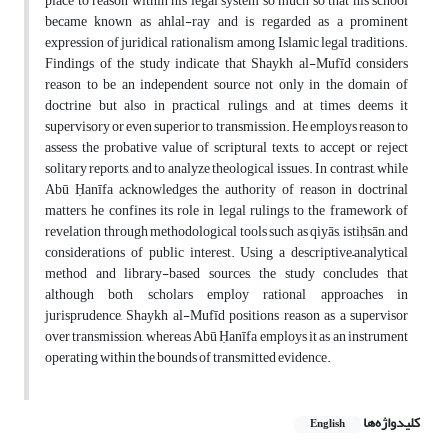
place to reason within his legal system so much so that his school
became known as ahlal-ray and is regarded as a prominent
expression of juridical rationalism among Islamic legal traditions.
Findings of the study indicate that Shaykh al-Mufīd considers
reason to be an independent source not only in the domain of
doctrine but also in practical rulings, and at times deems it
supervisory or even superior to transmission. He employs reason to
assess the probative value of scriptural texts, to accept or reject
solitary reports, and to analyze theological issues. In contrast, while
Abū Ḥanīfa acknowledges the authority of reason in doctrinal
matters, he confines its role in legal rulings to the framework of
revelation through methodological tools such as qiyās, istiḥsān, and
considerations of public interest. Using a descriptive–analytical
method and library-based sources, the study concludes that
although both scholars employ rational approaches in
jurisprudence, Shaykh al-Mufīd positions reason as a supervisor
over transmission, whereas Abū Ḥanīfa employs it as an instrument
operating within the bounds of transmitted evidence.
کلیدواژه‌ها
English