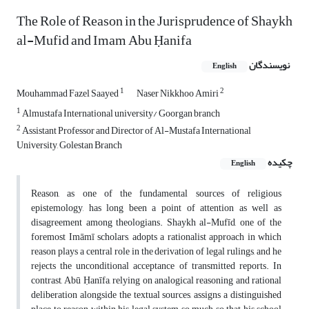
The Role of Reason in the Jurisprudence of Shaykh
al-Mufid and Imam Abu Ḥanifa
نویسندگان
English
1
2
Mouhammad Fazel Saayed
Naser Nikkhoo Amiri
1
Almustafa International university/ Goorgan branch
2
Assistant Professor and Director of Al-Mustafa International
University, Golestan Branch
چکیده
English
Reason, as one of the fundamental sources of religious
epistemology, has long been a point of attention as well as
disagreement among theologians. Shaykh al-Mufīd, one of the
foremost Imāmī scholars, adopts a rationalist approach in which
reason plays a central role in the derivation of legal rulings, and he
rejects the unconditional acceptance of transmitted reports. In
contrast, Abū Ḥanīfa, relying on analogical reasoning and rational
deliberation alongside the textual sources, assigns a distinguished