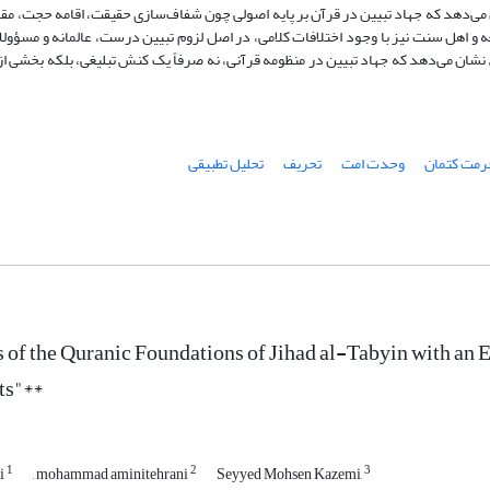
می‌دهد که جهاد تبیین در قرآن بر پایه اصولی چون شفاف‌سازی حقیقت، اقامه حجت، مقابل
عه و اهل سنت نیز با وجود اختلافات کلامی، در اصل لزوم تبیین درست، عالمانه و مسؤول
شان می‌دهد که جهاد تبیین در منظومه قرآنی، نه صرفاً یک کنش تبلیغی، بلکه بخشی از ر
رمت کتمان
وحدت امت
تحریف
تحلیل تطبیقی
 of the Quranic Foundations of Jihad al-Tabyin with an 
ts"**
1
2
3
i
, mohammad aminitehrani
Seyyed Mohsen Kazemi,