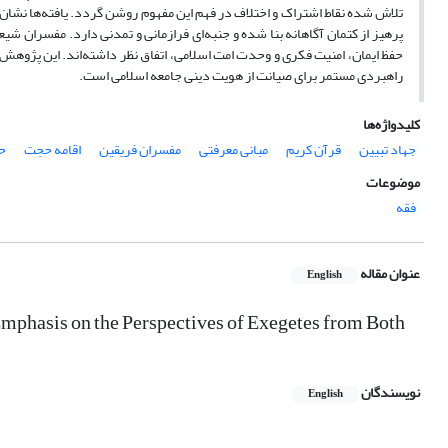
تلاش شده نقاط اشتراک و اختلاف در فهم این مفهوم روشن گردد. یافته‌ها نشان 
پرهیز از کتمان آگاهانه بنا شده و جنبه‌ای فرازمانی و تمدنی دارد. مفسران شی
حفظ ایمان، امنیت فکری و وحدت امت اسلامی، اتفاق نظر داشته‌اند. این پژوهش ن
راهبردی مستمر برای صیانت از هویت دینی جامعه اسلامی است.
کلیدواژه‌ها
جهاد تبیین
قرآن کریم
مبانی معرفتی
مفسران فریقین
اقامه حجت
ح
موضوعات
فقه
عنوان مقاله
English
Emphasis on the Perspectives of Exegetes from Both
نویسندگان
English