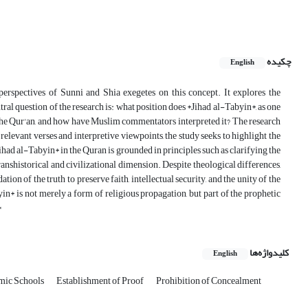
چکیده
English
erspectives of Sunni and Shia exegetes on this concept. It explores the
tral question of the research is: what position does *Jihad al-Tabyin*, as one
n the Qur'an, and how have Muslim commentators interpreted it? The research
elevant verses and interpretive viewpoints, the study seeks to highlight the
had al-Tabyin* in the Quran is grounded in principles such as clarifying the
transhistorical and civilizational dimension. Despite theological differences,
ion of the truth to preserve faith, intellectual security, and the unity of the
 is not merely a form of religious propagation, but part of the prophetic
*
کلیدواژه‌ها
English
amic Schools
Establishment of Proof
Prohibition of Concealment