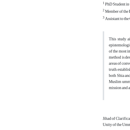
1
PhD Student in 
2
Member of the F
3
Assistant to th
This study a
epistemologic
of the most i
method is des
areas of conv
truth, establ
both Shia and 
Muslim ummah.
mission and a
Jihad of Clarific
Unity of the U