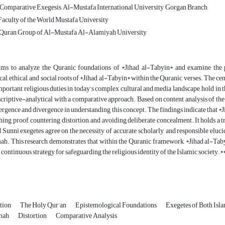
Comparative Exegesis, Al-Mustafa International University, Gorgan Branch
aculty of the World Mustafa University
e Quran Group of Al-Mustafa Al-Alamiyah University
ims to analyze the Quranic foundations of *Jihad al-Tabyin* and examine the p
al, ethical, and social roots of *Jihad al-Tabyin* within the Quranic verses. The cen
mportant religious duties in today’s complex cultural and media landscape, hold i
criptive-analytical with a comparative approach. Based on content analysis of the r
ergence and divergence in understanding this concept. The findings indicate that *Ji
ishing proof, countering distortion, and avoiding deliberate concealment. It holds a 
Sunni exegetes agree on the necessity of accurate, scholarly, and responsible elucidat
 This research demonstrates that within the Quranic framework, *Jihad al-Tabyin*
 continuous strategy for safeguarding the religious identity of the Islamic society.*
ation
The Holy Qur’an
Epistemological Foundations
Exegetes of Both Isl
mmah
Distortion
Comparative Analysis