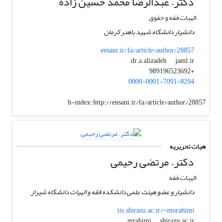
دکتر. عبدالرضا محمد حسین زاده
الهیات فقه و حقوق
دانشیار دانشگاه شهید باهنر کرمان
ensani.ir/fa/article/author/28857
jaml.ir
dr.a.alizadeh
+989196523692
0000-0001-7091-8294
h-index:
http://ensani.ir/fa/article/author/28857
هیات تحریریه
دکتر. مرتضی رحیمی
الهیات فقه
دانشیار و عضو هیئت علمی دانشکده فقه و الهیات دانشگاه شیراز
tis.shirazu.ac.ir/~morahimi
shirazu.ac.ir
mrahimi