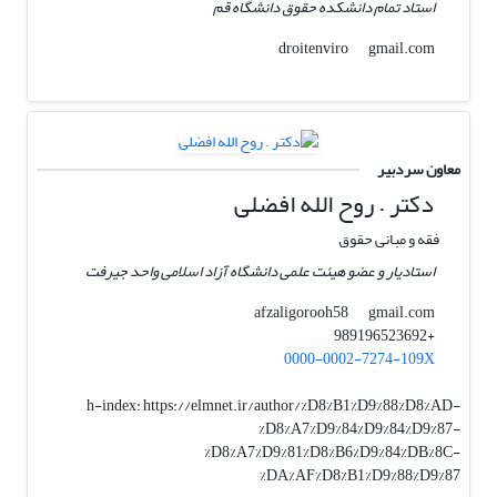
استاد تمام دانشکده حقوق دانشگاه قم
gmail.com
droitenviro
معاون سردبیر
دکتر . روح الله افضلی
فقه و مبانی حقوق
استادیار و عضو هیئت علمی دانشگاه آزاد اسلامی واحد جیرفت
gmail.com
afzaligorooh58
+989196523692
0000-0002-7274-109X
h-index:
https://elmnet.ir/author/%D8%B1%D9%88%D8%AD-
%D8%A7%D9%84%D9%84%D9%87-
%D8%A7%D9%81%D8%B6%D9%84%DB%8C-
%DA%AF%D8%B1%D9%88%D9%87