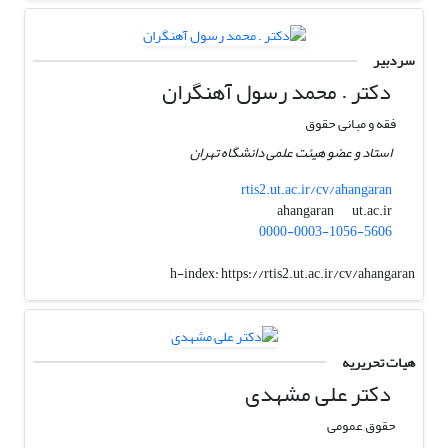
سردبیر
دکتر . محمد رسول آهنگران
فقه و مبانی حقوق
استاد و عضو هیئت علمی دانشگاه تهران
rtis2.ut.ac.ir/cv/ahangaran
ut.ac.ir
ahangaran
0000-0003-1056-5606
h-index:
https://rtis2.ut.ac.ir/cv/ahangaran
هیات تحریریه
دکتر علی مشهدی
حقوق عمومی