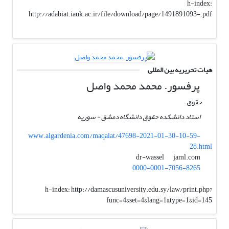
h-index:
http://adabiat.iauk.ac.ir/file/download/page/1491891093-.pdf
هیات تحریریه بین المللی
پرفسور. محمد محمد واصل
حقوق
استاد دانشکده حقوق دانشگاه دمشق - سوریه
www.algardenia.com/maqalat/47698-2021-01-30-10-59-
28.html
jaml.com
dr-wassel
0000-0001-7056-8265
h-index:
http://damascusuniversity.edu.sy/law/print.php?
func=4&set=4&lang=1&type=1&id=145