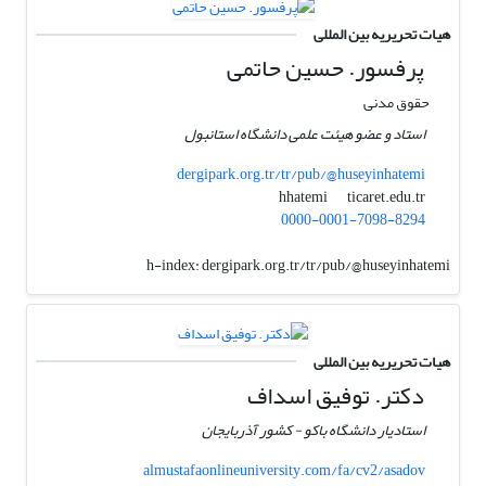
هیات تحریریه بین المللی
پرفسور. حسین حاتمی
حقوق مدنی
استاد و عضو هیئت علمی دانشگاه استانبول
dergipark.org.tr/tr/pub/@huseyinhatemi
ticaret.edu.tr
hhatemi
0000-0001-7098-8294
h-index:
dergipark.org.tr/tr/pub/@huseyinhatemi
هیات تحریریه بین المللی
دکتر. توفیق اسداف
استادیار دانشگاه باکو - کشور آذربایجان
almustafaonlineuniversity.com/fa/cv2/asadov