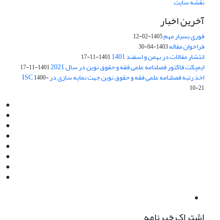
نقشه سایت
آخرین اخبار
فوری بسیار مهم
1405-02-12
فراخوان مقاله
1403-04-30
انتشار مقالات در بهمن و اسفند 1401
1401-11-17
ایمپکت فاکتور فصلنامه علمی فقه و حقوق نوین در سال 2021
1401-11-17
اخذ رتبه فصلنامه علمی فقه و حقوق نوین جهت نمایه سازی در ISC
1400-
10-21
Email:
info@jaml.ir
Instagram:jaml.ir
Tel:+98 9196523692
Fax:025 34224584
Post Box:Iran,Qom,37135.1166
SMS:5000 4000 452 462
آدرس پستی فصلنامه: قم، صندوق پستی 37135/1166
استان قم، خیابان مهر، بلوار نوفل لوشاتو، خیابان آزادی، بلوک 38،
واحد3- کد پستی: 3735113966
لینک پرداخت به فصلنامه علمی فقه و حقوق نوین:
IDPay.ir/jaml-ir
اشتراک خبرنامه