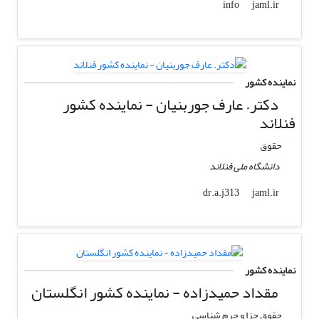
jaml.ir
info
نماینده کشور
دکتر. عارف جوربنیان - نماینده کشور
فنلاند
حقوق
دانشگاه ملی فنلاند
jaml.ir
dr.a.j313
نماینده کشور
مقداد حمیدزاده - نماینده کشور انگلستان
حقوق جزا و جرم شناسی