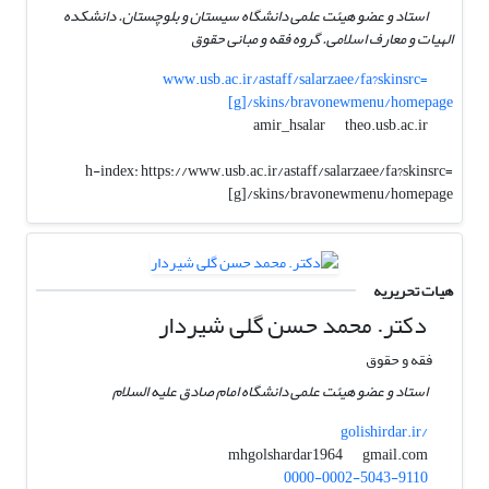
استاد و عضو هیئت علمی دانشگاه سیستان و بلوچستان. دانشکده
الهیات و معارف اسلامی. گروه فقه و مبانی حقوق
www.usb.ac.ir/astaff/salarzaee/fa?skinsrc=
[g]/skins/bravonewmenu/homepage
theo.usb.ac.ir
amir_hsalar
h-index:
https://www.usb.ac.ir/astaff/salarzaee/fa?skinsrc=
[g]/skins/bravonewmenu/homepage
هیات تحریریه
دکتر. محمد حسن گلی شیردار
فقه و حقوق
استاد و عضو هیئت علمی دانشگاه امام صادق علیه السلام
golishirdar.ir/
gmail.com
mhgolshardar1964
0000-0002-5043-9110