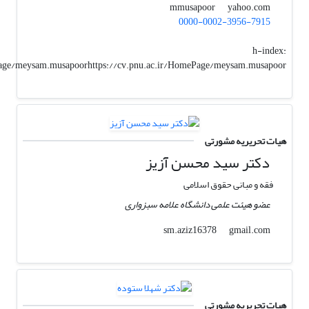
yahoo.com
mmusapoor
0000-0002-3956-7915
h-index:
Page/meysam.musapoorhttps://cv.pnu.ac.ir/HomePage/meysam.musapoor
هیات تحریریه مشورتی
دکتر سید محسن آزیز
فقه و مبانی حقوق اسلامی
عضو هیئت علمی دانشگاه علامه سبزواری
gmail.com
sm.aziz16378
هیات تحریریه مشورتی