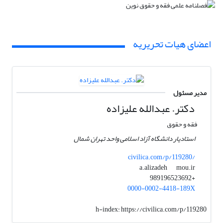
اعضای هیات تحریریه
مدیر مسئول
دکتر. عبدالله علیزاده
فقه و حقوق
استادیار دانشگاه آزاد اسلامی واحد تهران شمال
civilica.com/p/119280/
mou.ir
a.alizadeh
+989196523692
0000-0002-4418-189X
h-index:
https://civilica.com/p/119280