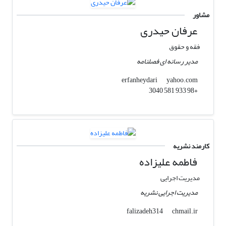
مشاور
عرفان حیدری
فقه و حقوق
مدیر رسانه ای فصلنامه
yahoo.com
erfanheydari
+98 933 581 3040
کارمند نشریه
فاطمه علیزاده
مدیریت اجرایی
مدیریت اجرایی نشریه
chmail.ir
falizadeh314