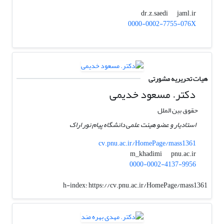
jaml.ir
dr.z.saedi
0000-0002-7755-076X
هیات تحریریه مشورتی
دکتر. مسعود خدیمی
حقوق بین الملل
استادیار و عضو هیئت علمی دانشگاه پیام نور اراک
cv.pnu.ac.ir/HomePage/mass1361
pnu.ac.ir
m_khadimi
0000-0002-4137-9956
h-index:
https://cv.pnu.ac.ir/HomePage/mass1361