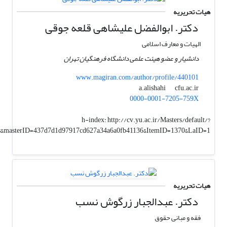
هیات تحریریه
دکتر. ابوالفضل علیشاهی قلعه جوقی
الهیات و معارف اسلامی
دانشیار و عضو هیئت علمی دانشگاه فرهنگیان تهران
www.magiran.com/author/profile/440101
cfu.ac.ir
a.alishahi
0000-0001-7205-759X
h-index:
http://cv.yu.ac.ir/Masters/default/?
es&masterID=437d7d1d97917cd627a34a6a0fb41136&ItemID=1370&LaID=1
هیات تحریریه
دکتر. عبدالجبار زرگوش نسب
فقه و مبانی حقوق