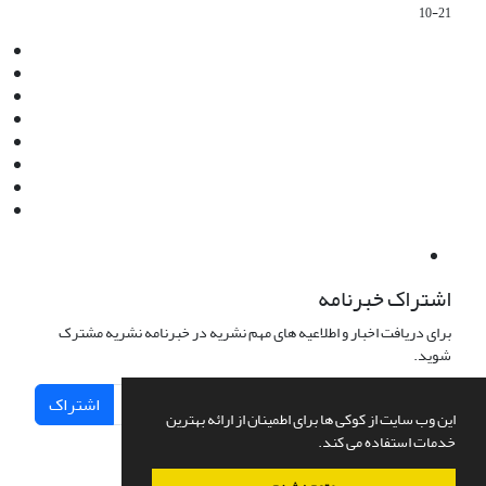
10-21
Email:
info@jaml.ir
Instagram:jaml.ir
Tel:+98 9196523692
Fax:025 34224584
Post Box:Iran,Qom,37135.1166
SMS:5000 4000 452 462
آدرس پستی فصلنامه: قم، صندوق پستی 37135/1166
استان قم، خیابان مهر، بلوار نوفل لوشاتو، خیابان آزادی، بلوک 38،
واحد3- کد پستی: 3735113966
لینک پرداخت به فصلنامه علمی فقه و حقوق نوین:
IDPay.ir/jaml-ir
اشتراک خبرنامه
برای دریافت اخبار و اطلاعیه های مهم نشریه در خبرنامه نشریه مشترک
شوید.
اشتراک
این وب سایت از کوکی ها برای اطمینان از ارائه بهترین
خدمات استفاده می کند.