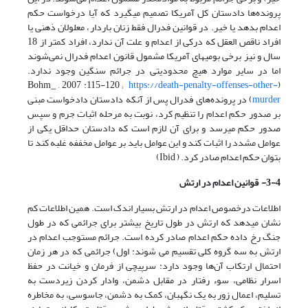
پرونده‌ها دادستان کل آمریکا تصمیم می­گیرد که آیا درخواست حکم
اعدام بدهد یا خیر. در قوانین فدرال فقط زنان باردار، معلولان ذهنی یا
افراد ناقص العقل که درکی از اعدام و علت آن ندارد، افراد کمتر از 18
سال و نیز برخی بومی­های آمریکا مشمول قانون اعدام فدرال نمی‌شوند
اما در سایر موارد هیچ محدودیتی در جرائم سنگین وجود ندارد.
https://death-penalty-offenses-other-
(Bohm_ , 2007 :115-120 ;
murder
) در پرونده‌های فدرال پس از آن­که دادستان دادخواست مبنی
بر صدور حکم اعدام را تنظیم کرد، نوبت به مرحله اثبات جرم و سپس
صدور حکم می­رسد و برای آن‌ لازم است که دادستان حداقل یکی از
عوامل مشدد را اثبات کند و این عوامل باید بر عوامل مخففه غلبه کند تا
بتوان حکم اعدام صادر کرد. ( Ibid)
-4- قوانین اعدام در ارتش
3
اطلاعات درخصوص اعدام در ارتش بسیار اندک است. همین اطلاعات کم
نشان می­دهد که ارتش در طول تاریخ بیشتر برای جرائمی که در طول
جنگ رخ داده حکم اعدام صادر کرده است. جرائم مستوجب اعدام در
ارتش به سه گروه کلی تقسیم می شوند: اول) جرائمی که در هر زمان
احتمال ارتکاب آن‌ها وجود دارد: سرپیچی از فرمان و خیانت در حفظ
اسرار نظامی، سوء رفتار در مقابل دشمن، وادار کردن زیردست به
تسلیم، اعمال زور به یک نگهبان، کمک به دشمن، جاسوسی، به مخاطره