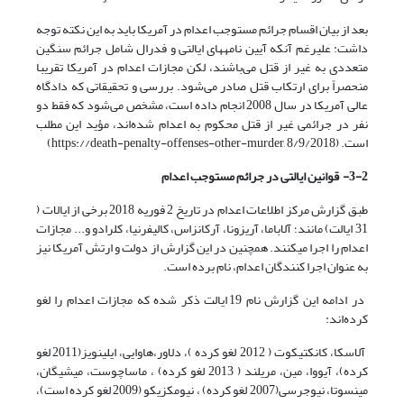
بعد از بیان اقسام جرائم مستوجب اعدام در آمریکا باید به این نکته توجه
داشت: علی­رغم آن­که آیین نامه­های ایالتی و فدرال شامل جرائم سنگین
متعددی به غیر از قتل می‌باشند، لکن مجازات اعدام در آمریکا تقریبا
منحصراً برای ارتکاب قتل صادر می‌شود. بررسی و تحقیقاتی که دادگاه
عالی آمریکا در سال 2008 انجام داده است، مشخص می‌شود که فقط دو
نفر در جرائمی غیر از قتل محکوم به اعدام شده‌اند، مؤید این مطلب
است. (https://death-penalty-offenses-other-murder, 8/9/2018)
3-2- قوانین ایالتی در جرائم مستوجب اعدام
طبق گزارش مرکز اطلاعات اعدام در تاریخ 2 فوریه 2018 برخی از ایالات (
31 ایالت) مانند؛ آلاباما، آریزونا، آرکانزاس، کالیفرنیا، کلرادو و... مجازات
اعدام را اجرا می­کنند. همچنین در این گزارش از دولت و ارتش آمریکا نیز
به عنوان اجرا کنندگان اعدام، نام برده است.
در ادامه این گزارش نام 19 ایالت ذکر شده که مجازات اعدام را لغو
کرده‌اند:
آلاسکا، کانکتیکوت ( 2012 لغو کرده )، دلاور،‌هاوایی، ایلینویز(2011 لغو
کرده)، آیووا، مین، مریلند ( 2013 لغو کرده) ، ماساچوست، میشیگان،
مینسوتا، نیوجرسی(2007 لغو کرده) ، نیومکزیکو (2009 لغو کرده است)،