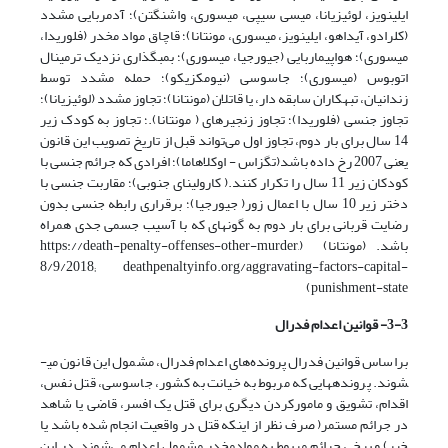
ایلینویز، لوئیزیانا، می­سی سی­پی، میسوری، واشنگتن)؛ آدم­ربایی مشدد
(کلرادو، آیداهو، ایلینویز، میسوری، مونتانا)؛ قاچاق مواد مخدر (فلوریدا،
میسوری)؛ هواپیماربایی (جیورجیا، میسوری)؛ بمب­گذاری نزدیک ترمینال
اتوبوس (میسوری)؛ جاسوسی (نیومکزیکو)؛ حمله مشدد توسط
زندانیان، تبهکاران سابقه دار، یا قاتلان (مونتانا)؛ تجاوز مشدد (لوئیزیانا)؛
تجاوز جنسی (فلوریدا)؛ تجاوز زنجیره­ای ( مونتانا).؛ تجاوز به کودک زیر
14 سال برای بار دوم، تجاوز اول می‌تواند قبل از تاریخ تصویب این قانون
یعنی 2007 رخ داده باشد(تگزاس - اوکلاهاما)؛ افرادی که جرائم جنسی با
کودکان زیر 11 سال را تکرار کنند.( کارولینای جنوبی)؛ مقاربت جنسی با
دختر زیر 10 سال با اعمال زور( جیورجیا)؛ برقراری رابطه جنسی بدون
رضایت قربانی برای بار دوم به گونه­ای که با آسیب جسمی جدی همراه
باشد. (مونتانا) (https://death-penalty-offenses-other-murder,
8/9/2018; deathpenaltyinfo.org/aggravating-factors-capital-
punishment-state)
3-3- قوانین اعدام فدرال
براساس قوانین فدرال پرونده‌های اعدام فدرال، مشمول این قانون می­
شوند. پرونده­هایی که مربوط به خیانت به کشور، جاسوسی، قتل نفس،
اقدام، تشویق و مامورکردن دیگری برای قتل یک افسر، قاضی یا شاهد
در جرائم مستمر( صرف نظر از این­که قتل در واقعیت انجام شده باشد یا
خیر) و برخی جرائم مربوط به موادمخدر مشمول اعدام می‌شوند. در این