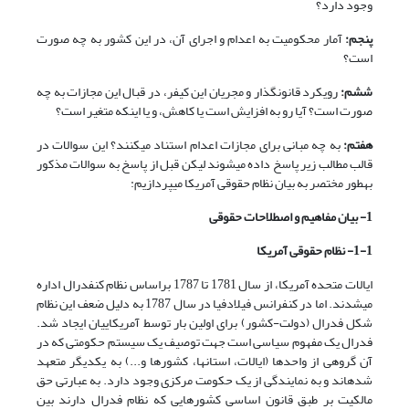
وجود دارد؟
پنجم:
آمار محکومیت به اعدام و اجرای آن، در این کشور به چه صورت
است؟
ششم:
رویکرد قانون­گذار و مجریان این کیفر، در قبال این مجازات به چه
صورت است؟ آیا رو به افزایش است یا کاهش، و یا این­که متغیر است؟
هفتم:
به چه مبانی برای مجازات اعدام استناد می­کنند؟ این سوالات در
قالب مطالب زیر پاسخ داده می­شوند لیکن قبل از پاسخ به سوالات مذکور
به­طور مختصر به بیان نظام حقوقی آمریکا می­پردازیم:
1- بیان مفاهیم و اصطلاحات حقوقی
1-1- نظام حقوقی آمریکا
ایالات متحده آمریکا، از سال 1781 تا 1787 براساس نظام کنفدرال اداره
می­شدند. اما در کنفرانس فیلادفیا در سال 1787 به دلیل ضعف این نظام
شکل فدرال (دولت-کشور) برای اولین بار توسط آمریکاییان ایجاد شد.
فدرال یک مفهوم سیاسی است جهت توصیف یک سیستم حکومتی که در
آن گروهی از واحدها (ایالات، استان­ها، کشورها و...) به یکدیگر متعهد
شده­اند و به نمایندگی از یک حکومت مرکزی وجود دارد. به عبارتی حق
مالکیت بر طبق قانون اساسی کشورهایی که نظام فدرال دارند بین