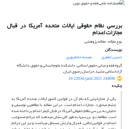
بررسی نظام حقوقی ایالات متحده آمریکا در قبال
مجازات اعدام
نوع مقاله : مقاله پژوهشی
نویسندگان
حسین جعفری
نفیسه حاتم پوری
گروه فقه و مبانی حقوق اسلامی، دانشکده علوم انسانی و حقوق،دانشگاه
آزاداسلامی مشهد،خراسان رضوی،ایران.
10.22034/jaml.2021.244696
چکیده
یکی از مجازات­هایی که نام آن در قوانین کشور ایالات متحده آمریکا به
چشم می­خورد، مجازات اعدام است. در این مقاله با مطالعه­ی توصیفی و
تحلیلی به بررسی نظام حقوقی آمریکا در قبال کیفر اعدام پرداخته شده
است. مطالعات و بررسی­ها به­ طور کلی نشان­ می­دهند که جرائم مستوجب
اعدام در قوانین ایالتی، فدرال و ارتش مستقل می­باشند و نیز این جرائم
علاوه بر کثرت آن­ها در قوانین، به سه دسته­ی جرائم مرتبط با قتل، جرائم