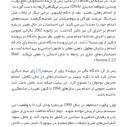
کرد. در نتیجه این اقدام 13 زندانی، پس از آن‌که دانشجویان کالج نورث
وسترن شواهد جدیدی (DNA) مبنی بر بی‌گناهی آن‌ها به دست آوردند،
از اعدام رهایی یافتند. بعد از حکم ایلینویز، برخی دیگر از ایالات مثل
نبراسکا، مریلند، اورگان و نیوهمپشایر نیز تصمیم گرفتند سیستم‌های
اعدام خود را مجددا بررسی کنند. این احساسات در حال تغییر درباره
اعدام بر اجرای آن نیز تاثیر گذاشت. در ژانویه 2002 نگرانی عمومی
درمورد اجرای عادلانه اعدام منجر به تغییر نظر سریع دادگاه در پرونده
اتکینز از ویرجینیا
[2]
شد، در این پرونده دادگاه شش به سه رای داد که
اعدام زندانیان معلول ذهنی مغایر با قانون اساسی و بی‌رحمانه است و
استانداردهای جاری در رابطه با شان انسانی را نقض می‌کند. (Ibid,
Section 2 :23)
پس از آن دادگاه عالی در پرونده روپر از سیمونز
[3]
رای مهم دیگری
صادر کرد که با تکیه بیشتر بر استانداردهای در حال تکامل، اعدام
مجرمان نوجوان را ممنوع کرد. در نهایت اینکه چند عامل باعث شد
حمایت عمومی از اعدام بین سال‌های 1994 تا کنون تغییرات چشم‌گیری
داشته باشد.
اول: رکورد اعدام‌ها در سال 1999 مردم را وادار کرد تا با واقعیت این
سیستم بیش از پیش مواجه شوند. دوم: این­که مخالفت جدیدی از سوی
پاپ و رهبران مذهبی و سیاسی در کشور به وجود آمد. و عامل سوم؛
کنفرانس‌های ملی و تبلیغات تمام صفحه در نیویورک تایمز، ضرب الاجل