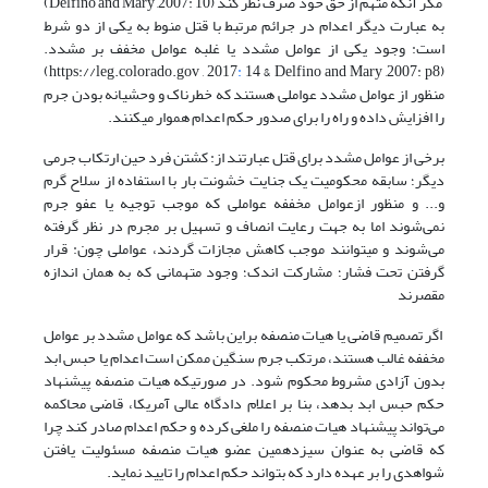
مگر آن­که متهم از حق خود صرف نظر کند (Delfino and Mary ,2007: 10)
به عبارت دیگر اعدام در جرائم مرتبط با قتل منوط به یکی از دو شرط
است: وجود یکی از عوامل مشدد یا غلبه عوامل مخفف بر مشدد.
14 & Delfino and Mary ,2007: p8)
:
(https://leg.colorado.gov , 2017
منظور از عوامل مشدد عواملی هستند که خطرناک و وحشیانه بودن جرم
را افزایش داده و راه را برای صدور حکم اعدام هموار می­کنند.
برخی از عوامل مشدد برای قتل عبارتند از: کشتن فرد حین ارتکاب جرمی
دیگر؛ سابقه محکومیت یک جنایت خشونت بار با استفاده از سلاح گرم
و... و منظور ازعوامل مخففه عواملی که موجب توجیه یا عفو جرم
نمی‌شوند اما به جهت رعایت انصاف و تسهیل بر مجرم در نظر گرفته
می‌شوند و می­توانند موجب کاهش مجازات گردند، عواملی چون: قرار
گرفتن تحت فشار؛ مشارکت اندک؛ وجود متهمانی که به همان اندازه
مقصرند
اگر تصمیم قاضی یا هیات منصفه براین باشد که عوامل مشدد بر عوامل
مخففه غالب هستند، مرتکب جرم سنگین ممکن است اعدام یا حبس ابد
بدون آزادی مشروط محکوم شود. در صورتی­که هیات منصفه پیشنهاد
حکم حبس ابد بدهد، بنا بر اعلام دادگاه عالی آمریکا، قاضی محاکمه
می‌تواند پیشنهاد هیات منصفه را ملغی کرده و حکم اعدام صادر کند چرا
که قاضی به عنوان سیزدهمین عضو هیات منصفه مسئولیت یافتن
شواهدی را بر عهده دارد که بتواند حکم اعدام را تایید نماید.