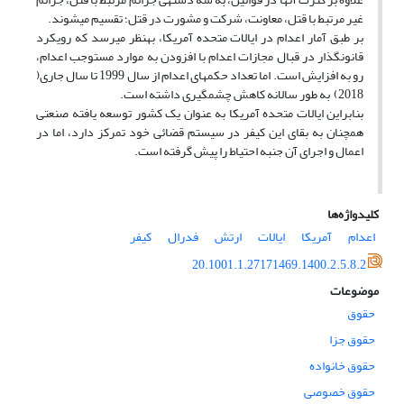
غیر مرتبط با قتل، معاونت، شرکت و مشورت در قتل؛ تقسیم می­شوند.
بر طبق آمار اعدام در ایالات متحده آمریکا، به­نظر می­رسد که رویکرد
قانون­گذار در قبال مجازات اعدام با افزودن به موارد مستوجب اعدام،
رو به افزایش است. اما تعداد حکم­های اعدام از سال 1999 تا سال جاری(
2018) به ­طور سالانه کاهش چشم­گیری داشته است.
بنابراین ایالات متحده آمریکا به عنوان یک کشور توسعه یافته صنعتی
همچنان به بقای این کیفر در سیستم قضائی خود تمرکز دارد، اما در
اعمال و اجرای آن جنبه احتیاط را پیش گرفته است.
کلیدواژه‌ها
اعدام
آمریکا
ایالات
ارتش
فدرال
کیفر
20.1001.1.27171469.1400.2.5.8.2
موضوعات
حقوق
حقوق جزا
حقوق خانواده
حقوق خصوصی