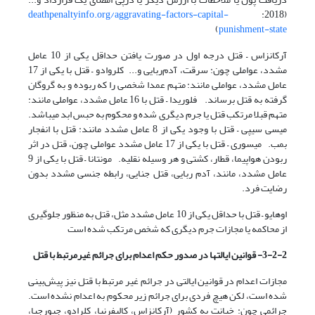
deathpenaltyinfo.org/aggravating-factors-capital-
(2018:
)
punishment-state
آرکانزاس – قتل درجه اول در صورت یافتن حداقل یکی از 10 عامل
مشدد، عواملی چون: سرقت، آدم‌ربایی و... کلروادو – قتل با یکی از 17
عامل مشدد، عواملی مانند: متهم عمدا شخصی را که ربوده و به گروگان
گرفته به قتل برساند. فلوریدا – قتل با 16 عامل مشدد، عواملی مانند:
متهم قبلا مرتکب قتل یا جرم دیگری شده و محکوم به حبس ابد می­باشد.
می­سی سی­پی – قتل با وجود یکی از 8 عامل مشدد مانند: قتل با انفجار
بمب. میسوری – قتل با یکی از 17 عامل مشدد عواملی چون، قتل در اثر
ربودن هواپیما، قطار، کشتی و هر وسیله نقلیه. مونتانا – قتل با یکی از 9
عامل مشدد، مانند، آدم ربایی، قتل جنایی، رابطه جنسی مشدد بدون
رضایت فرد.
اوهایو – قتل با حداقل یکی از 10 عامل مشدد مثل، قتل به منظور جلوگیری
از محاکمه یا مجازات جرم دیگری که شخص مرتکب شده است
3-2-2- قوانین ایالت­ها در صدور حکم اعدام برای جرائم غیرمرتبط با قتل
مجازات اعدام در قوانین ایالتی در جرائم غیر مرتبط با قتل نیز پیش‌بینی
شده است، لکن هیچ فردی برای جرائم زیر محکوم به اعدام نشده است.
جرائمی چون: خیانت به کشور (آرکانزاس، کالیفرنیا، کلرادو، جیورجیا،