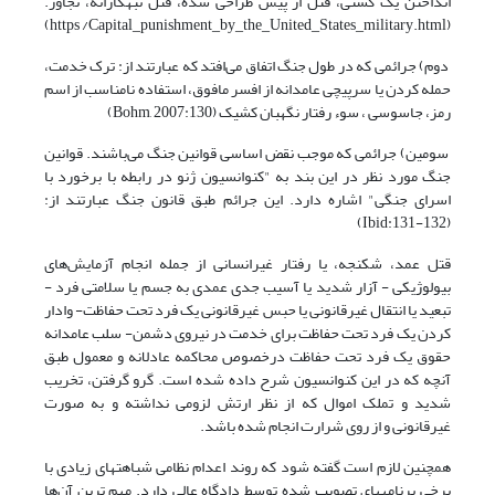
انداختن یک کشتی، قتل از پیش طراحی شده، قتل تبهکارانه، تجاوز.
(https /Capital_punishment_by_the_United_States_military.html)
دوم) جرائمی که در طول جنگ اتفاق می‌افتد که عبارتند از: ترک خدمت،
حمله کردن یا سرپیچی عامدانه از افسر مافوق، استفاده نامناسب از اسم
رمز، جاسوسی ، سوء رفتار نگهبان کشیک (Bohm, 2007:130)
سومین) جرائمی که موجب نقض اساسی قوانین جنگ می‌باشند. قوانین
جنگ مورد نظر در این بند به "کنوانسیون ژنو در رابطه با برخورد با
اسرای جنگی" اشاره دارد. این جرائم طبق قانون جنگ عبارتند از:
(Ibid:131-132)
قتل عمد، شکنجه، یا رفتار غیرانسانی از جمله انجام آزمایش‌های
بیولوژیکی - آزار شدید یا آسیب جدی عمدی به جسم یا سلامتی فرد -
تبعید یا انتقال غیرقانونی یا حبس غیرقانونی یک فرد تحت حفاظت- وادار
کردن یک فرد تحت حفاظت برای خدمت در نیروی دشمن- سلب عامدانه
حقوق یک فرد تحت حفاظت درخصوص محاکمه عادلانه و معمول طبق
آنچه که در این کنوانسیون شرح داده شده است. گرو گرفتن، تخریب
شدید و تملک اموال که از نظر ارتش لزومی نداشته و به صورت
غیرقانونی و از روی شرارت انجام شده باشد.
همچنین لازم است گفته شود که روند اعدام نظامی شباهت­های زیادی با
برخی برنامه­های تصویب شده توسط دادگاه عالی دارد. مهم ترین آن‌ها