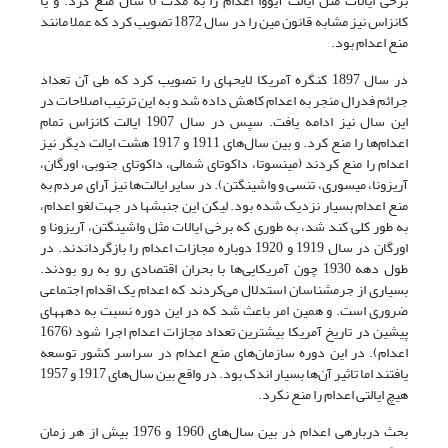
برخی ایالات مثل ایالت آیووا اعدام را به مدت 6 سال منع کرد. و یا
کانزاس نیز مشابه قانون مین را در سال 1872 تصویب کرد که عملا مانند
منع اعدام بود.
در سال 1897 کنگره آمریکا لایحه­ای را تصویب کرد که طی آن تعداد
جرائم فدرال منجر به اعدام کاهش داده شد و به این ترتیب اصلاحات در
این سال نیز ادامه یافت. سپس در سال 1907 ایالت کانزاس تمام
اعدام‌ها را منع کرد. و بین سال‌های 1911 و 1917 هشت ایالت دیگر نیز
اعدام را منع کردند (مینسوتا، داکوتای شمالی، داکوتای جنوبی، اورگان،
آریزونا، میسوری، تنسی و واشینگتن). در سایر ایالت‌ها نیز آرای مردم به
منع اعدام بسیار نزدیک شده بود. لیکن این جنبش­ها در جهت لغو اعدام،
به طور کلی کند شد، به طوری که برخی ایالات مثل واشینگتن، آریزونا و
اورگان در سال 1919 و 1920 دوباره مجازات اعدام را بازگرداندند. در
طول دهه 1930 چون آمریکایی‌ها با بحران اقتصادی رو به رو بودند.
بسیاری از جرم­شناسان استدلال می‌کردند که اعدام یک اقدام اجتماعی
ضروری است. و همین امر باعث شد که در این دوره نسبت به دهه­های
پیشین در تاریخ آمریکا بیشترین تعداد مجازات اعدام اجرا شود (1676
اعدام). در این دوره سازمان‌های منع اعدام در سراسر کشور توسعه
یافتند اما تاثیر آن‌ها بسیار اندک بود. در واقع بین سال‌های 1917 و 1957
هیچ ایالتی اعدام را منع نکرد.
بحث درباره­ی اعدام در بین سال‌های 1960 و 1976 بیش از هر زمان