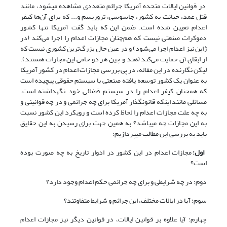
در قوانین ایالات متحده آمریکا جرائم متعددی مشاهده می­شود، مانند
قتل عمد، خیانت به کشور، جاسوسی، تروریسم و... که برای آن‌ها کیفر
اعدام تعیین شده است. ضمن این که باید گفت آمریکا تنها کشور
دموکرات صنعتی نیست که هم‌چنان مجازات اعدام را اجرا می‌کند (در
ژاپن نیز اعدام اجرا می‌شود) و در عین حال بزرگ‌ترین کشوری نیست که
از ابقای آن حمایت می‌کند (هند و چین هر دو حامی این مجازات هستند).
لیکن نگارنده در این مقاله، در پی بررسی مجازات اعدام در کشور آمریکا
به عنوان یک کشور توسعه یافته صنعتی با سیستم حقوقی پیچیده است
که همچنان کیفر اعدام را در سیستم قضائی خود نگه­د­اشته است.
مسائلی مانند اینکه قانون­گذار آمریکا برای چه جرائمی و در چه قوانینی و
به چه علت مجازات اعدام را لحاظ کرده است و رویکرد این کشور نسبت
به این مجازات چه می­باشد؟ به همین جهت برای رسیدن به این حقایق
باید به بررسی این مطالب می­پردازیم:
اول:
مجازات اعدام در این کشور در ادوار تاریخ به چه صورت بوده
است؟
دوم: در چه شرایطی و برای چه جرائمی حکم اعدام وجود دارد؟
سوم: آیا در ایالات مختلف، این جرائم و شرایط متفاوتند؟
چهارم: آیا علاوه بر قوانین ایالات، در قوانین دیگر نیز مجازات اعدام