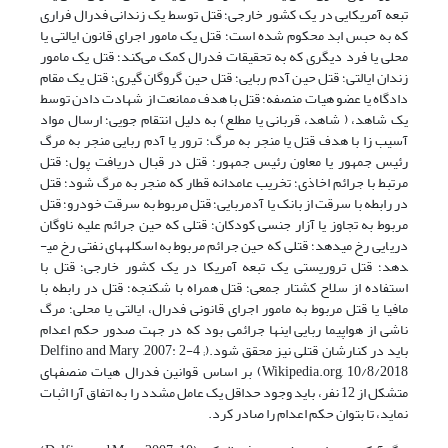
تبعه آمریکایی در یک کشور خارجی؛ قتل توسط یک زندانی فدرال فراری
که به حبس ابد محکوم شده است؛ قتل یک مامور اجرای قانون ایالتی یا
محلی یا فرد دیگری که به تحقیقات فدرال کمک می‌کند؛ قتل یک مامور
زندان ایالتی؛ قتل حین آدم ربایی؛ قتل حین گروگان گیری؛ قتل یک مقام
دادگاه یا عضو هیات منصفه؛ قتل با هدف ممانعت از شهادت دادن توسط
یک شاهد، ( شاهد، قربانی یا مطلع) به دلیل انتقام جویی؛ ارسال مواد
آسیب زا با هدف قتل یا منجر به مرگ؛ ترور یا آدم ربایی منجر به مرگ
رئیس جمهور یا معاون رئیس جمهور؛ قتل در قبال دریافت پول؛ قتل
مرتبط با جرائم اخاذی؛ تخریب عامدانه قطار که منجر به مرگ شود؛ قتل
در رابطه با سرقت از بانک یا آدم­ربایی؛ قتل مربوط به سرقت خودرو؛ قتل
مربوط به تجاوز یا آزار جنسی کودکان؛ قتلی که حین جرائم علیه ناوگان
دریایی رخ می­دهد؛ قتلی که حین جرائم مربوط به اسکله­های نفتی رخ می­
دهد؛ قتل تروریستی یک تبعه آمریکا در یک کشور خارجی؛ قتل با
استفاده از سلاح کشتار جمعی؛ قتل همراه با شکنجه؛ قتل در رابطه با
مافیا یا قتل مربوط به مامور اجرای قانونی فدرال، ایالتی یا محلی؛ مرگ
ناشی از هواپیما ربایی این­ها جرائمی بود که در جهت صدور حکم اعدام
باید در کنارشان قتلی نیز محقق شود.(Delfino and Mary ,2007: 2-4 ;
Wikipedia.org, 10/8/2018) بر اساس قوانین فدرال هیات منصفه­ای
متشکل از 12 نفر، باید وجود حداقل یک عامل مشدد را به اتفاق آرا اثبات
نماید، تا بتوان حکم اعدام را صادر کرد.