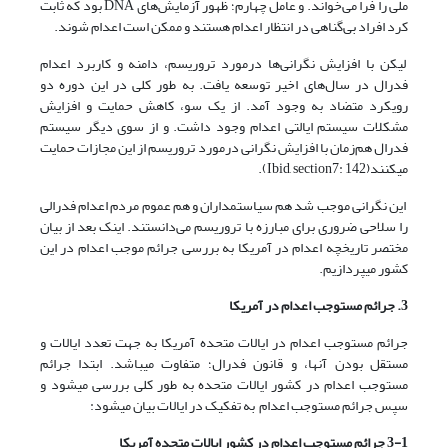
ملی را فرا می‌خواند. و عامل چهارم؛ ظهور آزمایش‌های DNA بود که ثابت
کرد افراد بی‌گناهی در انتظار اعدام هستند و ممکن است اعدام شوند.
لیکن با افزایش نگرانی‌ها درمورد تروریسم، دامنه و کاربرد اعدام
فدرال در سال‌های اخیر توسعه یافت. به طور کلی در این دوره دو
رویکرد متضاد به وجود آمد. از یک سو، کاهش حمایت و افزایش
مشکلات سیستم ایالتی اعدام وجود داشت. و از سوی دیگر سیستم
فدرال هم‌زمان با افزایش نگرانی درمورد تروریسم از این مجازات حمایت
می­کنند(Ibid, section7: 142).
این نگرانی موجب شد هم سیاستمداران و هم عموم مردم اعدام فدرالی
را سلاحی ضروری برای مبارزه با تروریسم می‌دانستند. اینک بعد از بیان
مختصر تاریخچه اعدام در آمریکا به بررسی جرائم موجب اعدام در این
کشور می­پردازیم.
3. جرائم مستوجب اعدام در آمریکا
جرائم مستوجب اعدام در ایالات متحده آمریکا به جهت تعدد ایالات و
مستقل بودن آن­ها، و قانون فدرال؛ متفاوت می­باشد. ابتدا جرائم
مستوجب اعدام در کشور ایالات متحده به طور کلی بررسی می­شود و
سپس جرائم مستوجب اعدام به تفکیک در ایالات بیان می­شود:
3-1 جرائم مستوجب اعدام در کشور ایالات متحده آمریکا