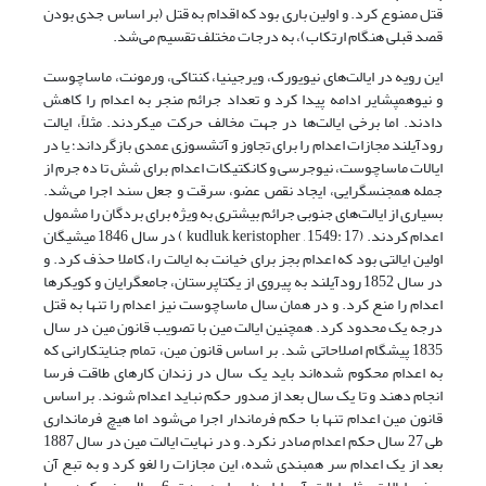
قتل ممنوع کرد. و اولین باری بود که اقدام به قتل (بر اساس جدی بودن
قصد قبلی هنگام ارتکاب)، به درجات مختلف تقسیم می‌شد.
این رویه در ایالت‌های نیویورک، ویرجینیا، کنتاکی، ورمونت، ماساچوست
و نیوهمپشایر ادامه پیدا کرد و تعداد جرائم منجر به اعدام را کاهش
دادند. اما برخی ایالت‌ها در جهت مخالف حرکت می­کردند. مثلاً، ایالت
رودآیلند مجازات اعدام را برای تجاوز و آتش­­سوزی عمدی بازگرداند؛ یا در
ایالات ماساچوست، نیوجرسی و کانکتیکات اعدام برای شش تا ده جرم از
جمله همجنس­گرایی، ایجاد نقص عضو، سرقت و جعل سند اجرا می‌شد.
بسیاری از ایالت‌های جنوبی جرائم بیشتری به ویژه برای بردگان را مشمول
اعدام کردند. (kudluk, keristopher , 1549: 17 ) در سال 1846 میشیگان
اولین ایالتی بود که اعدام بجز برای خیانت به ایالت را، کاملا حذف کرد. و
در سال 1852 رودآیلند به پیروی از یکتاپرستان، جامع­گرایان و کویکرها
اعدام را منع کرد. و در همان سال ماساچوست نیز اعدام را تنها به قتل
درجه یک محدود کرد. همچنین ایالت مین با تصویب قانون مین در سال
1835 پیشگام اصلاحاتی شد. بر اساس قانون مین، تمام جنایت­کارانی که
به اعدام محکوم شده‌اند باید یک سال در زندان کارهای طاقت فرسا
انجام دهند و تا یک سال بعد از صدور حکم نباید اعدام شوند. بر اساس
قانون مین اعدام تنها با حکم فرماندار اجرا می‌شود اما هیچ فرمانداری
طی 27 سال حکم اعدام صادر نکرد. و در نهایت ایالت مین در سال 1887
بعد از یک اعدام سر هم­بندی شده، این مجازات را لغو کرد و به تبع آن