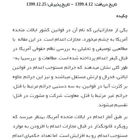
تاریخ دریافت: 1399.4.12 - تاریخ پذیرش: 1399.12.25
چکیده
یکی از مجازات­هایی که نام آن در قوانین کشور ایالات متحده
آمریکا به چشم می­خورد، مجازات اعدام است. در این مقاله با
مطالعه­ی توصیفی و تحلیلی به بررسی نظام حقوقی آمریکا در
قبال کیفر اعدام پرداخته شده است. مطالعات و بررسی­ها به­
طور کلی نشان­ می­دهند که جرائم مستوجب اعدام در قوانین
ایالتی، فدرال و ارتش مستقل می­باشند و نیز این جرائم علاوه
بر کثرت آن­ها در قوانین، به سه دسته­ی جرائم مرتبط با قتل،
جرائم غیر مرتبط با قتل، معاونت، شرکت و مشورت در قتل؛
تقسیم می­شوند.
بر طبق آمار اعدام در ایالات متحده آمریکا، به­نظر می­رسد که
رویکرد قانون­گذار در قبال مجازات اعدام با افزودن به موارد
مستوجب اعدام، رو به افزایش است. اما تعداد حکم­های اعدام