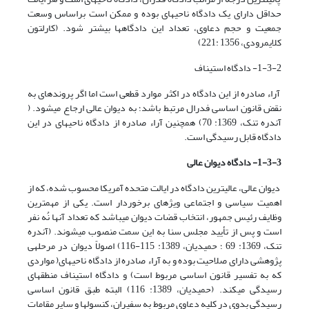
حداقل دارای یک دادگاه ناحیه­ای بوده و ممکن است براساس وسعت
جمعیت و حجم دعاوی، تعداد این دادگاه­ها بیشتر شود. (کارلتون
کلایمرودی، 1356 :221)
1-3-2- دادگاه استیناف
آراء صادره از این دادگاه در اکثر موارد قطعی است اما اگر پرونده­ای به
نقض قانون اساسی فدرال مرتبط باشد؛ به دیوان عالی ارجاع می­شود. (
آندره تنک، 1369: 70) همچنین آراء صادره از دادگاه ناحیه­ای در این
دادگاه قابل رسیدگی است.
1-3-3- دادگاه دیوان عالی
دیوان عالی، عالی­ترین دادگاه در ایالت متحده آمریکا محسوب شده، که از
اهمیت سیاسی و اجتماعی ویژه­ای برخوردار است. یکی از مهم­ترین
وظایف رئیس جمهور، انتخاب قضات دیوان می­باشد که تعداد آن­ها نُه نفر
است و پس از تأیید مجلس سنا به این سمت منصوب می­شوند. (آندره
تنک، 1369: 69 ؛ حمیدیان، 1389: 115-116) اصولاً دیوان در مرحله­ی
پژوهشی دارای صلاحیت بوده و به آراء صادره از دادگاه ناحیه­ای( مواردی
که به تفسیر قانون اساسی مربوط است) و دادگاه استیناف منطقه­ای
رسیدگی می­کند. (حمیدیان، 1389: 116) البته طبق قانون اساسی
رسیدگی بدوی در کلیه دعاوی مربوط به سفیران، کنسول­ها و سایر مقامات