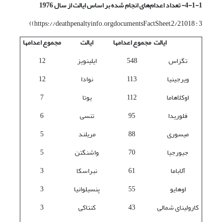
4-1-1- تعداد اعدام‌های انجام شده بر اساس ایالت از سال 1976
https://deathpenaltyinfo.orgdocumentsFactSheet,2/21018 : 3))
ایالت
مجموع اعدام­ها
ایالت
مجموع اعدام­ها
تگزاس
548
ایلینویز
12
ویرجینیا
113
نوادا
12
اوکلاهاما
112
یوتا
7
فلوریدا
95
تنسی
6
میسوری
88
مریلند
5
جیورجیا
70
واشنگتن
5
آلاباما
61
نبراسکا
3
اوهایو
55
پنسیلوانیا
3
کارولینای شمالی
43
کنتاکی
3