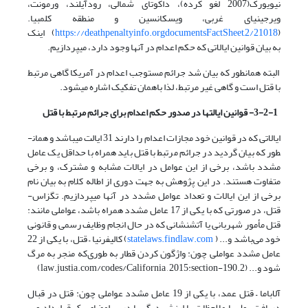
نیویورک(2007 لغو کرده)، داکوتای شمالی، رودآیلند، ورمونت،
ویرجینیای غربی، ویسکانسین و منطقه کلمبیا.
(
https://deathpenaltyinfo.orgdocumentsFactSheet,2/21018
) اینک
به بیان قوانین ایالاتی که حکم اعدام در آن­ها وجود دارد، می­پردازیم.
البته همان­طور که بیان شد جرائم مستوجب اعدام در آمریکا گاهی مرتبط
با قتل است و گاهی غیر مرتبط، لذا باهمان تفکیک اشاره می­شود.
3-2-1- قوانین ایالت­ها در صدور حکم اعدام برای جرائم مرتبط با قتل
ایالاتی که در قوانین خود مجازات اعدام را دارند 31 ایالت می­باشد و همان­
طور که بیان گردید در جرائم مرتبط با قتل باید همراه با حداقل یک عامل
مشدد باشد، برخی از این عوامل در ایالات مشابه و مشترک، و برخی
متفاوت هستند. در این پژوهش به جهت دوری از اطاله کلام به بیان نام
برخی از این ایالات و تعداد عوامل مشدد در آن­ها می­پردازیم. تگزاس-
قتل، در صورتی که با یکی از 17 عامل مشدد همراه باشد، عواملی مانند:
قتل مأمور شهربانی یا آتش­نشانی که در حال انجام وظایف رسمی و قانونی
خود می‌باشد و... (
statelaws.findlaw.com
) کالیفرنیا – قتل، با یکی از 22
عامل مشدد عواملی چون: واژگون کردن قطار به طوری‌که منجر به مرگ
شود و... (law.justia.com/codes/California , 2015:section-190.2)
آلاباما – قتل عمد، با یکی از 19 عامل مشدد عواملی چون: قتل در قبال
دریافت پول یا ملاحظات با ارزش دیگر یا درپی امضای یک قرارداد و...