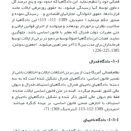
قضائی خود را تنظیم نماید. این دادگاه­ها که حدود نود و پنج درصد کل
دعاوی توسط آن­ها رسیدگی می­شود، به حقوق روزمره­ی ایالات مانند
قراردادها، حقوق خانوادگی، مجازات­های اقتصادی و... رسیدگی نموده و
صدور حکم می­نماید.( حمیدیان، 1389: 111- 113) این دادگاه­ها از
صلاحیت نظارتی برخوردار بوده­اند و می­توانند از اجرای قوانین ایالتی و
حتی مقررات دولت فدرال که مغایر با قانون اساسی باشد، جلوگیری
نمایند. قضات این دادگاه­ها اصولاً توسط مردم و در برخی از ایالات توسط
فرمانداران برای مدت بین 4 تا آخر عمر تعیین می­شوند. (جعفری ندوشن،
1385، 225-226 )
1- 3- دادگاه فدرال
نظام قضائی آمریکا جهت از بین بردن اختلافات ایالات و اختلافات ناشی از
تفسیر قانون اساسی؛ دادگاه­های فدرال تشکیل شده است که به سه
دسته: دادگاه­های ناحیه­ای فدرال، دادگاه­های استیناف فدرال و دیوان
عالی کشور تقسیم می­گردد. البته در متن قانون اساسی ایالات متحده،
فقط نام دیوان عالی کشور ذکر شده و تشکیل دادگاه­های ناحیه­ای و
استیناف با اجازه­ی ضمنی قانون اساسی، بر عهده کنگره می­باشد.
(حمیدیان، 1389 :112-113؛ آندره تنگ، 1369: 71)
1-3-1- دادگاه ناحیه­ای
پائین­ترین درجه از مراتب دادگاه فدرال، دادگاه ناحیه­ای است و هر ایالت