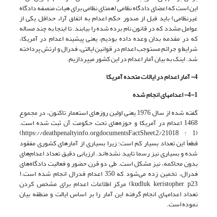
این است که اعضای دادگاه نظامی (همتای نظامی برای هیات منصفه دادگاه
غیرنظامی) باید قبل از صدور حکم اعدام به اتفاق آراء حداقل یکی از
عوامل مشدد که در قانون نام برده شده را بیابند. تا اینجا به چند مساله
که در مقدمه بدان وعده داده بودیم، یعنی پیشینه اعدام در آمریکا،
شرایط و جرائم مستوجب اعدام در قوانین ایالتی، فدرال و ارتش پرداخته
شد. اینک به بیان آمار اعدام در این کشور می­پردازیم.
4- آمار اعدام در ایالات متحده آمریکا
4-1- اعدام­های انجام شده
گفته شده از سال 1976 یعنی اولین روزهای استعمار تاکنون، در مجموع
1468 اعدام در آمریکا و حوزه‌های تحت حکومت آن ثبت شده است.
(https://deathpenaltyinfo.orgdocumentsFactSheet,2/21018 : 1)
قطعاً این تعداد بسیار کم است؛ زیرا بسیاری از آمارهای کشوری مفقود
شده و بسیاری نیز رسما تایید نشده‌اند. ارزیابی دقیق تعداد اعدام‌های
بدون محاکمه، نیز مشکل است. طی دو قرن حضور و فعالیت دادگاه‌های
فدرال، تخمین زده می‌شود که 350 اعدام فدرال انجام شده است.(
kudluk, keristopher, p23) مرکز اطلاعات اعدام برای مشخص کردن
تعداد اعدام­های انجام گرفته این آمار را بر اساس ایالت و منطقه بیان
نموده است.