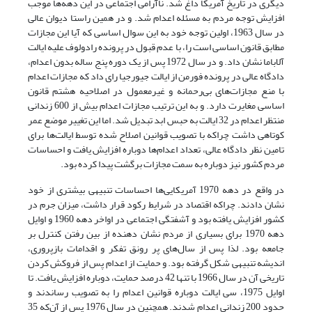
دیگری در تاریخ آمریکا داغ شد. ناآرامی اجتماعی در این دهه‌ها موجب
افزایش توجه مردم به مسئله اعدام شد. و در همین راستا دیوان عالی
در سال 1963، اولین توجه خود به این سوال اساسی که آیا این مجازات
مطابق قانون اساسی است را، با عدم قبول در پرونده رادولوف علیه ایالت
آلاباما نشان داد. و در سال 1972 پس از یک دوره پنج ساله بدون اعدام،
دادگاه عالی در پرونده فورمن از ایالت جیورجیا رای داد که مجازات اعدام
با منع مجازات‌های بی‌رحمانه و غیرمعمول در اصلاحیه هشتم قانون
اساسی مغایرت دارد. و به این ترتیب مجازات اعدام بیش از 600 زندانی
منتظر اعدام در 32 ایالت به حبس ابد تبدیل شد. اما این تغییر موضع عمر
کوتاهی داشت چراکه با تصویب قوانین اصلاح شده توسط ایالت‌ها برای
تامین نظر دادگاه عالی، تعداد اعدام‌ها دوباره افزایش یافت و احساسات
مردم کشور نیز دوباره به سمت مجازات برگشت پیدا کرده بود.
در واقع در دهه 1970 آمریکایی‌ها احساسات تنبیهی بیشتری از خود
نشان دادند. چراکه اقتصاد در شرایط رکود قرار داشت، میزان جرم در
کشور افزایش یافته بود و آشفتگی اجتماعی در اواخر دهه 1960 و اوایل
دهه 1970 برای بسیاری از مردم نشان دهنده از بین رفتن کنترل بر
جامعه بود. لذا پس از سال‌های پر رونق تفکر و اقدامات بازپروری،
اندیشه تنبیهی شکل گرفته بود. و حمایت از اعدام پس از فروکش کردن
تاریخی آن در سال 1966 با تنها 42 درصد حمایت، دوباره افزایش یافت. تا
اوایل 1975، سی ایالت دوباره قوانین اعدام را به تصویب رساندند و
حدود 200 زندانی اعدام شدند. همچنین در سال 1976 پس از آن‌که 35