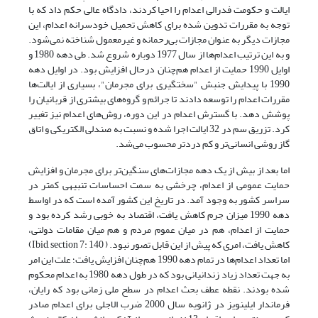
ایالت و حکومت فدرالی اعدام را احیا کردند، دادگاه عالی حکم داد که با
توجه به مقررات تدوین شده برای کاهش تحمیل خودسرانه اعدام، این
مجازات دیگر به عنوان مجازات بی‌رحمانه و غیرمعمول شناخته نمی‌شود.
و به این ترتیب اعدام‌ها از سال 1977 دوباره شروع شد. طی دهه 1980 و
اوایل 1990 حمایت از اعدام هم‌چنان درحال افزایش بود. در اوایل دهه
1990 با پیدایش جنبش "سختگیری برای مجرمان"، بسیاری از ایالت‌ها
مقررات اعدام را توسعه دادند تا جرائم و گروه‌های بیشتری از قربانیان را
پوشش دهد. با گسترش اعدام در این دوره، روش‌های اعدام نیز تغییر
کرد. تزریق سم در 32 ایالت اجرا شده و نسبت به صندلی الکتریکی و اتاق
گاز روشی انسانی‌تر و کم دردتر محسوب می‌شد.
اما بعد از بیش از یک دهه مجازات‌های سنگین‌تر برای مجرمان و افزایش
حمایت عمومی از اعدام، چرخشی به سمت احساسات تنبیهی کمتر در
سراسر کشور به وجود آمد. در تاریخ این کشور آمده است که در اواسط
دهه 1990 میزان جرم کاهش یافت، اقتصاد به خوبی رشد کرده بود و
حمایت از اعدام، هم در میان عموم مردم و هم میان مقامات دولتی،
کاهش یافت، امری که پیش از این قابل تصور نبود. ( Ibid, section 7: 140)
اما تعداد اعدام‌ها در تمام دهه 1990 هم‌چنان افزایش یافت؛ علت این امر
به جهت تعداد زیاد زندانیانی بود که در طول دهه 1980 به اعدام محکوم
شده بودند. نقطه عطف بحث اعدام در سطح ملی زمانی بود که رایان،
فرماندار ایلینویز در ژانویه سال 2000 ضرب الاجلی برای اعدام صادر