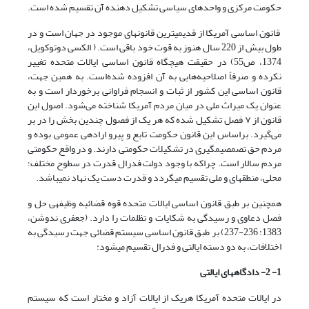
حکومت مرکزی و واحدهای سیاسی تشکیل دهنده آن تقسیم شده است.
قانون اساسی آمریکا از قدیمی­ترین قانون­های موجود در جهان است و در
طول بیش از 220 سال هنوز به قوت خود باقی است. ( الکسی دوتوکویل،
1374، ص55) در حقیقت هیچ­گاه قانون اساسی ایالات متحده تغییر
نکرده و صرفاً اصلاحیه‌هایی به آن افزوده شده‌است. به همین جهت،
قانون اساسی این کشور از ثبات و انسجام فراوانی برخوردار است و به
عنوان یک میراث ملی در میان مردم آمریکا شناخته می‌شود. اصول این
قانون از ۷ فصل تشکیل شده که هر یک از فصول چندین بخش را در بر
می‌گیرد. براساس این قانون حکومت تابع و پیرو اراده­ی عمومی بوده و
مردم حق تصمصیم­گیری در تشکیلات حکومتی دارند. و در واقع حکومتی
مردم سالار است. چراکه با وجود دولت فدرال قدرت در سطوح مختلف؛
محلی، منطقه­ای و ملی تقسیم می­گردد و قدرت دست یک نهاد نمی­باشد.
همچنین بر طبق قانون اساسی ایالات متحده قوه قضائیه وظیفه­ی حل و
فصل دعاوی و رسیدگی به شکایات و تظلمات را دارد. (جعفری ندوشن،
1383: 236-237) بر طبق قانون اساسی سیستم قضائی جهت رسیدگی به
اختلافات، به دو دسته ایالتی و فدرال تقسیم می­شود:
1- 2- دادگاه­های ایالتی
در ایالات متحده آمریکا هریک از ایالات آزاد و مختار است که سیستم