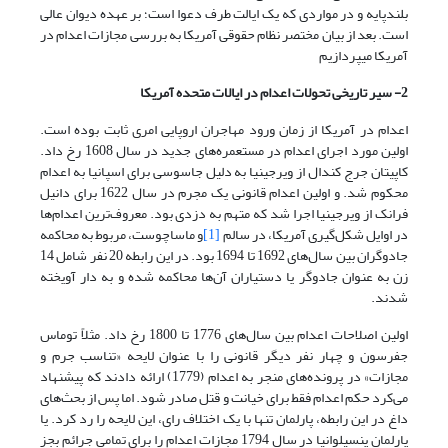
بلندپایه و در مواردی که یک ایالت طرف دعوا است؛ بر عهده دیوان عالی
است. بعد از بیان مختصر نظام حقوقی آمریکا به بررسی مجازات اعدام در
آمریکا می­پردازیم
2- سیر تاریخی تحولات اعدام در ایالات متحده آمریکا
اعدام در آمریکا از زمان ورود مهاجران اروپایی امری ثابت بوده است.
اولین مورد اجرای اعدام در مستعمره‌های جدید در سال 1608 رخ داد.
کاپیتان جرج کندال از ویرجینیا به دلیل جاسوسی برای اسپانیا به اعدام
محکوم شد. و اولین اعدام قانونی یک مجرم در سال 1622 برای دانیل
فرانک از ویرجینیا اجرا شد که متهم به دزدی بود. معروف‌ترین اعدام‌ها
در اوایل شکل‌گیری آمریکا، در سالم
[1]
و ماساچوست، مربوط به محاکمه
جادوگران بین سال‌های 1692 تا 1694 بود. در این رابطه 20 نفر شامل 14
زن به عنوان جادوگر یا دستیاران آن‌ها محاکمه شده و به دار آویخته
شدند.
اولین اصلاحات اعدام بین سال‌های 1776 تا 1800 رخ داد. مثلاً توماس
جفرسون و چهار نفر دیگر قانونی را با عنوان لایحه «تناسب جرم و
مجازات» در پرونده‌های منجر به اعدام (1779) ارائه دادند که پیشنهاد
می‌کرد حکم اعدام فقط برای خیانت و قتل صادر شود. اما پس از بحث‌های
داغ در این رابطه، پارلمان تنها با یک اختلاف رای، این لایحه را رد کرد. یا
پارلمان پنسیلوانیا در سال 1794 مجازات اعدام را برای تمامی جرائم بجز