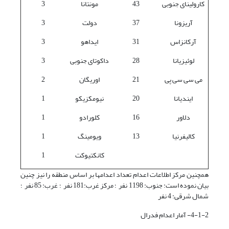
کارولینای جنوبی
43
مونتانا
3
آریزونا
37
دولت
3
آرکانزاس
31
ایداهو
3
لوئیزیانا
28
داکوتای جنوبی
3
می سی سی پی
21
اوریگان
2
ایندیانا
20
نیومکزیکو
1
دلاور
16
کلورادو
1
کالیفرنیا
13
ویومینگ
1
کانکتیوکت
1
همچنین مرکز اطلاعات اعدام تعداد اعدام­ها بر اساس منطقه را نیز چنین
بیان نموده است: جنوب: 1198 نفر ؛ مرکز غرب:181 نفر ؛ غرب: 85 نفر ؛
شمال شرقی: 4 نفر
4-1-2- آمار اعدام فدرال