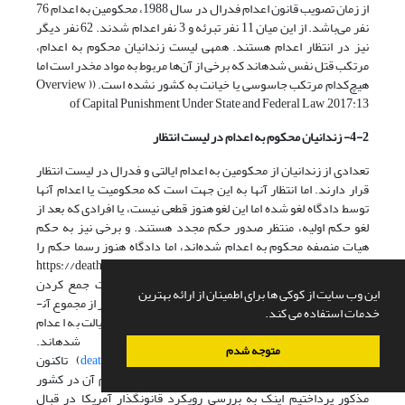
از زمان تصویب قانون اعدام فدرال در سال 1988، محکومین به اعدام 76
نفر می‌باشد. از این میان 11 نفر تبرئه و 3 نفر اعدام شدند. 62 نفر دیگر
نیز در انتظار اعدام هستند. همه­ی لیست زندانیان محکوم به اعدام،
مرتکب قتل نفس شده­اند که برخی از آن‌ها مربوط به مواد مخدر است اما
هیچ‌کدام مرتکب جاسوسی یا خیانت به کشور نشده است. (( Overview
of Capital Punishment Under State and Federal Law ,2017:13
4-2- زندانیان محکوم به اعدام در لیست انتظار
تعدادی از زندانیان از محکومین به اعدام ایالتی و فدرال در لیست انتظار
قرار دارند. اما انتظار آن­ها به این جهت است که محکومیت یا اعدام آن­ها
توسط دادگاه لغو شده اما این لغو هنوز قطعی نیست، یا افرادی که بعد از
لغو حکم اولیه، منتظر صدور حکم مجدد هستند. و برخی نیز به حکم
هیات منصفه محکوم به اعدام شده‌اند، اما دادگاه هنوز رسما حکم را
صادر نکرده است.( https://deathpenaltyinfo.org/federal-death-
row-prisoners,2018) و باید توجه داشت که در صورت جمع کردن
این وب سایت از کوکی ها برای اطمینان از ارائه بهترین
تعداد زندانیان در انتظار اعدام بر اساس ایالت، عددی بالاتر از مجموع آن­
خدمات استفاده می کند.
ها به دست می­آید زیرا برخی از متهمان در بیش از یک ایالت به اعدام
محکوم شده­اند.
متوجه شدم
(
deathpenaltyinfo.org/documents/FactSheet.pdf
,2018 :2) تاکنون
به بررسی جرائم موجب اعدام و آمار صدور و اجرای حکم آن در کشور
مذکور پرداختیم اینک به بررسی رویکرد قانون­گذار آمریکا در قبال