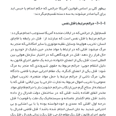
به­طور کلی بر اساس قوانین آمریکا جرائمی که حکم اعدام یا حبس ابد
برای آن­ها صادر می­شوند به سه دسته تقسیم می­گردند:
3-1-1- جرائم مرتبط با قتل نفس
قسم اول از جرائمی که در ایالات متحده آمریکا مستوجب اعدام می­گردد؛
جرائم مرتبط با قتل نفس است که عبارتند از: قتل در رابطه با قاچاق
انسان؛ تخریب هواپیما، وسایل نقلیه موتوری یا سایر امکاناتی که منجر به
مرگ می­شود؛ قتلی که در ارتباط با مواد مخدر حین شلیک از خودرو در
حال فرار رخ دهد؛ قتل در فرودگاهی که در اختیار سازمان هوایی بین
المللی است؛ قتل یکی از اعضای خانواده درجه یک مامور اجرای قانون به
دلیل انتقام جویی؛ جرائم مربوط به حقوق شهروندی که منجر به مرگ
شود؛ قتل یکی از اعضای کنگره، یک مقام اجرایی مهم یا قاضی دادگاه
عالی؛ مرگ ناشی از جرائم مرتبط با حمل مواد منفجره، تخریب اموال
عمومی یا تخریب اموال مربوط به تجارت خارجی یا بین ایالتی؛ قتلی که با
استفاده از سلاح گرم حین ارتکاب جرائم خشونت بار یا جرائم قاچاق مواد
مخدر اتفاق افتاده باشد؛ قتلی که در ساختمان دولت فدرال رخ داده
باشد؛ قتل عام (کشتار عامدانه و سیستماتیک یک ملت یا قومیت)؛ قتل
درجه اول (قتلی که عمدی و خودخواسته بوده یا با بی اعتنایی و بی
احترامی شدید به جان انسان انجام شده باشد)؛ قتل قاضی فدرال یا
مامور اجرای قانون؛ قتل یک مقام خارجی؛ قتل یک زندانی فدرال؛ قتل یک