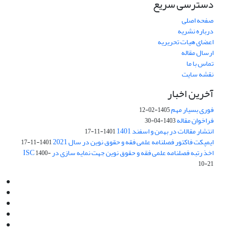
دسترسی سریع
صفحه اصلی
درباره نشریه
اعضای هیات تحریریه
ارسال مقاله
تماس با ما
نقشه سایت
آخرین اخبار
فوری بسیار مهم
1405-02-12
فراخوان مقاله
1403-04-30
انتشار مقالات در بهمن و اسفند 1401
1401-11-17
ایمپکت فاکتور فصلنامه علمی فقه و حقوق نوین در سال 2021
1401-11-17
اخذ رتبه فصلنامه علمی فقه و حقوق نوین جهت نمایه سازی در ISC
1400-
10-21
Email:
info@jaml.ir
Instagram:jaml.ir
Tel:+98 9196523692
Fax:025 34224584
Post Box:Iran,Qom,37135.1166