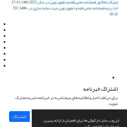
ایمپکت فاکتور فصلنامه علمی فقه و حقوق نوین در سال 2021
1401-11-17
اخذ رتبه فصلنامه علمی فقه و حقوق نوین جهت نمایه سازی در ISC
1400-
10-21
Email:
info@jaml.ir
Instagram:jaml.ir
Tel:+98 9196523692
Fax:025 34224584
Post Box:Iran,Qom,37135.1166
SMS:5000 4000 452 462
آدرس پستی فصلنامه: قم، صندوق پستی 37135/1166
استان قم، خیابان مهر، بلوار نوفل لوشاتو، خیابان آزادی، بلوک 38،
واحد3- کد پستی: 3735113966
لینک پرداخت به فصلنامه علمی فقه و حقوق نوین:
IDPay.ir/jaml-ir
اشتراک خبرنامه
برای دریافت اخبار و اطلاعیه های مهم نشریه در خبرنامه نشریه مشترک
شوید.
اشتراک
این وب سایت از کوکی ها برای اطمینان از ارائه بهترین
خدمات استفاده می کند.