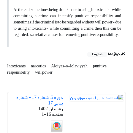
At the end; sometimes being drunk -due to using intoxicants- while
committing a crime can intensify punitive responsibility and
sometimes if the criminal is to be regarded without will power- due
to using intoxicants- while committing a crime, then this can be
regarded as a relative causes for removing punitive responsibility.
کلیدواژه‌ها
English
Intoxicants
narcotics
Alqiyas-o-lolaviyyah
punitive
responsibility
will power
دوره 5، شماره 17 - شماره
پیاپی 17
زمستان 1402
صفحه
1-16