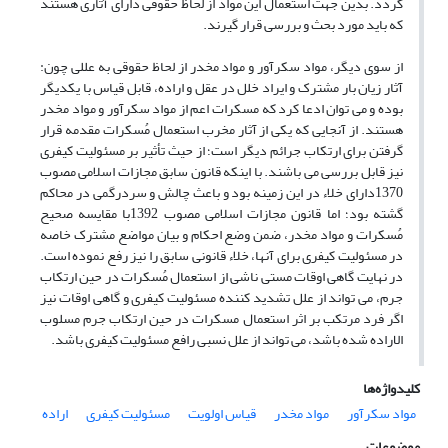
گردد. بدین جهت استعمال این مواد از لحاظ حقوقی دارای آثاری هستند
که باید مورد بحث و بررسی قرار گیرند.
از سوی دیگر، مواد سکرآور و مواد مخدر از لحاظ حقوقی به عللی چون:
آثار زیان بار مشترک و ایراد خلل در عقل و اراده، قابل قیاس با یکدیگر
بوده و می توان ادعا کرد که مسکرات اعم از مواد سکرآور و مواد مخدر
هستند. از آنجایی که یکی از آثار مخرب استعمال مُسکرات مقدمه قرار
گرفتن برای ارتکاب جرائم دیگر است؛ از حیث تأثیر بر مسئولیت کیفری
نیز قابل بررسی می باشند. با اینکه قانون سابق مجازات اسلامی مصوب
1370دارای خلاء در این زمینه بود و باعث چالش و سردرگمی در محاکم
گشته بود؛ اما قانون مجازات اسلامی مصوب 1392با مقایسه صحیح
مُسکرات و مواد مخدر، ضمن وضع احکام و بیان مواضع مشترک خاصه
در مسئولیت کیفری برای آنها، خلاء قانونی سابق را نیز رفع نموده است.
در نهایت گاهی اوقات مستی ناشی از استعمال مُسکرات در حین ارتکاب
جرم، می تواند از علل تشدید کننده مسئولیت کیفری و گاهی اوقات نیز
اگر فرد مرتکب بر اثر استعمال مسکرات در حین ارتکاب جرم مسلوب
الاراده شده باشد، می تواند از علل نسبی رافع مسئولیت کیفری باشد.
کلیدواژه‌ها
مواد سکرآور
مواد مخدر
قیاس اولویت
مسئولیت کیفری
اراده
موضوعات