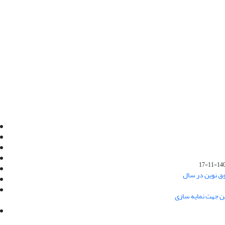
Email:
info@jaml.ir
Instagram:jaml.ir
Tel:+98 9196523692
Fax:025 34224584
1401-1
Post Box:Iran,Qom,37135.1166
وق نوین در سال
SMS:5000 4000 452 462
آدرس پستی فصلنامه: قم، صندوق پستی
ین جهت نمایه سازی
37135/1166
استان قم، خیابان مهر، بلوار نوفل لوشاتو، خیابان
آزادی، بلوک 38، واحد3- کد پستی: 3735113966