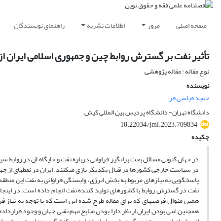
صفحه اصلی
مرور
اطلاعات نشریه
راهنمای نویسندگان
تأثیر نفت بر گسترش روابط چین و جمهوری اسلامی ایران ا
نوع مقاله : مقاله پژوهشی
نویسنده
حمید قیاسی فر
دانشگاه تهران- دانشگاه پردیس بین المللی کیش
10.22034/jml.2023.709834
چکیده
در جهان کنونی مسائل بحث برانگیز فراوانی درباره نفت و جایگاه آن در روابط س
در سیاست خارجی کشورها در قبال یکدیگر بازی می­کنند. ایران در نقطه­ای از جه
پاسخگویی به نیازهای مربوط به بخش انرژی، وابستگی فراوانی به نفت این منطقه 
نفت در گسترش روابط با کشورهای تولید کننده نفت انجام داده است. در اینج
همین منوال فرضیه­ای که برای مقاله طرح شده این است که با توجه به نیاز 
همچنین غنی بودن ایران از نظر دارا بودن منابع مهم نفتی جهان و وجود قرارداد