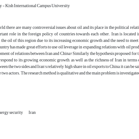
y - Kish International Campus University
ld, there are many controversial issues about oil and its place in the political relat
tant role in the foreign policy of countries towards each other. Iran is located in
the oil of this region due to its increasing economic growth and the need to meet t
ountry has made great efforts to use oil leverage in expanding relations with oil prod
pment of relations between Iran and China? Similarly, the hypothesis proposed for the
respond to its growing economic growth, as well as the richness of Iran in terms 
een the two sides and Iran's relatively high share in oil exports to China, it can be s
 two actors. The research method is qualitative and the main problem is investigat
nergy security
Iran