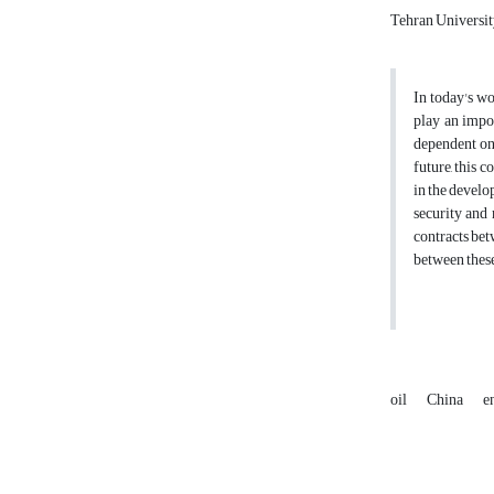
Tehran Universit
In today's wor
play an impor
dependent on 
future, this c
in the develo
security and 
contracts betw
between these
oil
China
e