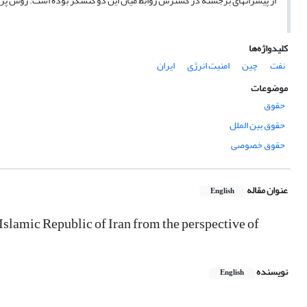
از پیشران­های برجسته در گسترش روابط میان این دو کنشگر بوده است. روش پ
کلیدواژه‌ها
نفت
چین
امنیت انرژی
ایران
موضوعات
حقوق
حقوق بین الملل
حقوق خصوصی
عنوان مقاله
English
 Islamic Republic of Iran from the perspective of
نویسنده
English