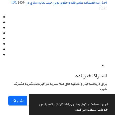
اخذ رتبه فصلنامه علمی فقه و حقوق نوین جهت نمایه سازی در ISC
1400-
10-21
Email:
info@jaml.ir
Instagram:jaml.ir
Tel:+98 9196523692
Fax:025 34224584
Post Box:Iran,Qom,37135.1166
SMS:5000 4000 452 462
آدرس پستی فصلنامه: قم، صندوق پستی 37135/1166
استان قم، خیابان مهر، بلوار نوفل لوشاتو، خیابان آزادی، بلوک 38،
واحد3- کد پستی: 3735113966
لینک پرداخت به فصلنامه علمی فقه و حقوق نوین:
IDPay.ir/jaml-ir
اشتراک خبرنامه
برای دریافت اخبار و اطلاعیه های مهم نشریه در خبرنامه نشریه مشترک
شوید.
اشتراک
این وب سایت از کوکی ها برای اطمینان از ارائه بهترین
خدمات استفاده می کند.