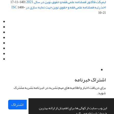
ایمپکت فاکتور فصلنامه علمی فقه و حقوق نوین در سال 2021
1401-11-17
اخذ رتبه فصلنامه علمی فقه و حقوق نوین جهت نمایه سازی در ISC
1400-
10-21
Email:
info@jaml.ir
Instagram:jaml.ir
Tel:+98 9196523692
Fax:025 34224584
Post Box:Iran,Qom,37135.1166
SMS:5000 4000 452 462
آدرس پستی فصلنامه: قم، صندوق پستی 37135/1166
استان قم، خیابان مهر، بلوار نوفل لوشاتو، خیابان آزادی، بلوک 38،
واحد3- کد پستی: 3735113966
لینک پرداخت به فصلنامه علمی فقه و حقوق نوین:
IDPay.ir/jaml-ir
اشتراک خبرنامه
برای دریافت اخبار و اطلاعیه های مهم نشریه در خبرنامه نشریه مشترک
شوید.
اشتراک
این وب سایت از کوکی ها برای اطمینان از ارائه بهترین
خدمات استفاده می کند.