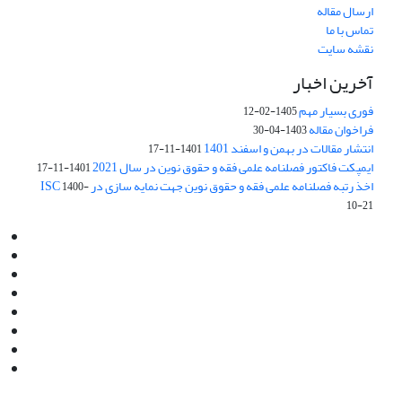
ارسال مقاله
تماس با ما
نقشه سایت
آخرین اخبار
فوری بسیار مهم
1405-02-12
فراخوان مقاله
1403-04-30
انتشار مقالات در بهمن و اسفند 1401
1401-11-17
ایمپکت فاکتور فصلنامه علمی فقه و حقوق نوین در سال 2021
1401-11-17
اخذ رتبه فصلنامه علمی فقه و حقوق نوین جهت نمایه سازی در ISC
1400-
10-21
Email:
info@jaml.ir
Instagram:jaml.ir
Tel:+98 9196523692
Fax:025 34224584
Post Box:Iran,Qom,37135.1166
SMS:5000 4000 452 462
آدرس پستی فصلنامه: قم، صندوق پستی 37135/1166
استان قم، خیابان مهر، بلوار نوفل لوشاتو، خیابان آزادی، بلوک 38،
واحد3- کد پستی: 3735113966