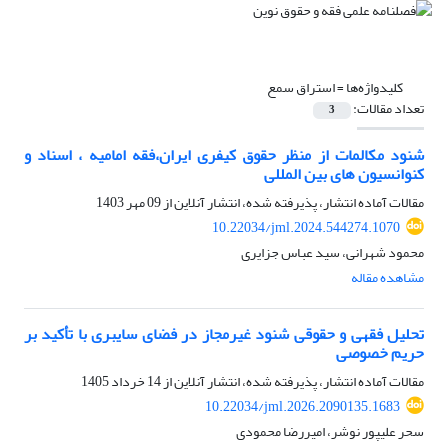
کلیدواژه‌ها =
استراق سمع
تعداد مقالات:
3
شنود مکالمات از منظر حقوق کیفری ایران،فقه امامیه ، اسناد و
کنوانسیون های بین المللی
مقالات آماده انتشار، پذیرفته شده، انتشار آنلاین از
09 مهر 1403
10.22034/jml.2024.544274.1070
محمود شهرانی، سید عباس جزایری
مشاهده مقاله
تحلیل فقهی و حقوقی شنود غیرمجاز در فضای سایبری با تأکید بر
حریم خصوصی
مقالات آماده انتشار، پذیرفته شده، انتشار آنلاین از
14 خرداد 1405
10.22034/jml.2026.2090135.1683
سحر علیپور نوشر، امیررضا محمودی