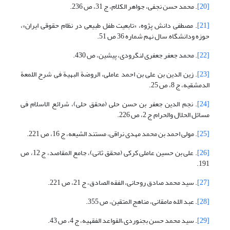
[20]
. محمد حسن نجفی، جواهر الکلام، ج 31، ص 236.
[21]
. مصطفی دانش پژوه، «تابعیت طفل طبیعی در نظام حقوقی ایران»،
حوزه ودانشگاه, سال نهم شماره 36 ص 51.
[22]
. محمد جعفر جعفری لنگرودی، پیشین، ص 430.
[23]
. زین الدین بن علی بن احمد عاملی، الروضة البهیة فی شرح اللمعة
الدمشقیه، ج 8، ص 25.
[24]
. نجم الدین جعفر بن حسن حلی (محقق حلی)، شرائع الاسلام فی
مسائل الحلال والحرام, ج 2، ص 226.
[25]
. مولی احمد بن محمد مهدی نراقی، مستند الشیعه، ج 16، ص 221.
[26]
. علی بن حسین عاملی کرکی (محقق ثانی)، جامع المقاصد، ج 12، ص
191.
[27]
. سید محمد صادق روحانی، الفقه الصادق، ج 21، ص 221.
[28]
. عبد الله مامقانی، مناهج المتقین، ص 355.
[29]
. سید محمد حسن بجنوردی،القواعد الفقهیه، ج 4، ص 43.