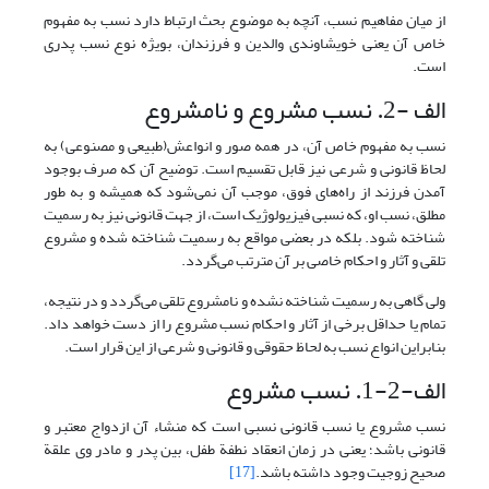
از میان مفاهیم نسب، آنچه به موضوع بحث ارتباط دارد نسب به مفهوم
خاص آن یعنی خویشاوندی والدین و فرزندان، بویژه نوع نسب پدری
است.
الف -2. نسب مشروع و نامشروع
نسب به مفهوم خاص آن، در همه صور و انواعش(طبیعی و مصنوعی) به
لحاظ قانونی و شرعی نیز قابل تقسیم است. توضیح آن که صرف بوجود
آمدن فرزند از راه‌های فوق، موجب آن نمی‌شود که همیشه و به طور
مطلق، نسب او، که نسبی فیزیولوژیک است، از جهت قانونی نیز به رسمیت
شناخته شود. بلکه در بعضی مواقع به رسمیت شناخته شده و مشروع
تلقی و آثار و احکام خاصی بر آن مترتب می‌گردد.
ولی گاهی به رسمیت شناخته نشده و نامشروع تلقی می‌گردد و در نتیجه،
تمام یا حداقل برخی از آثار و احکام نسب مشروع را از دست خواهد داد.
بنابراین انواع نسب به لحاظ حقوقی و قانونی و شرعی از این قرار است.
الف-2-1. نسب مشروع
نسب مشروع یا نسب قانونی نسبی است که منشاء آن ازدواج معتبر و
قانونی باشد؛ یعنی در زمان انعقاد نطفة طفل، بین پدر و مادر وی علقة
صحیح زوجیت وجود داشته باشد.
[17]