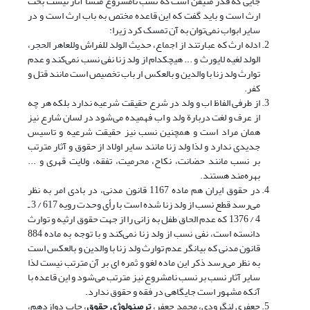
جایی که قدر متیقن است که نسب نامشروع منشأ آثار نیست بحث
ارث است و باید گفت که این قاعده مختص به باب ارث است و در
سایر ابواب نمی‌توان به آن تمسک کرد زیرا:
ادله ارث که عبارتند از اجماع، ‌حدیث الولد للفراش وللعاهر الحجر،
الولد لغیه لایورث و ... هیچکدام از ولد زنا نفی نسب نمی‌کند و عدم
توارث ولد زنا با والدین و بالعکس ار باب تخصیص است مانند قتل و
کفر.
از طرفی الفاظ اب و ولد در شرع حقیقت شرعیه ندارد بلکه هر چه
از عرف و لغت دربارة ولد و اب فهمیده می‌شود در لسان شارع نیز
همان مراد است و همچنین نسب نیز حقیقت شرعیه و تاسیس
جدیدی ندارد و لذا ولد زنا مانند سایر اولاد از حقوق و آثار مترتب
بر نسب مانند حضانت، نکاح، محرمیت، تفقه، ولایت قهری و ...
بهره‌مند هستند.
در حقوق ایران هم ماده 1167 قانون مدنی، در بادی امر به نظر
می‌رسد قطع نسب از ولد زنا شده است با رأی وحدت رویه 617 / 3 ـ
4 / 1376 که عدم الحاق طفل به زانی را از جهت حقوق ارثیه و توارث
دانسته است، نفی نسب از ولد زنا نمی‌کند و با توجه به ماده 884
قانون مدنی که بیانگر عدم توارث ولد زنا با والدین و بالعکس است
به نظر می‌رسد ذکر این ماده لغو و ثمره ای بر آن مترتب نیست لذا
سایر آثار نسب بر نسب نامشروع نیز مترتب می‌شود و این قاعده با
آنکه مشهور است جایگاهی در فقه و حقوق ندارد.
جعفری لنگرودی، محمد جعفر،
ترمینولوژی حقوق
، چاپ دوازدهم،