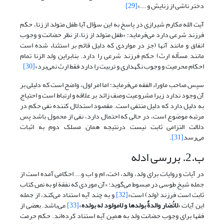
دختر ناشی از زنایش و ...»
[29]
آیت الله مکارم شیرازی در پاسخ به این سؤال آیا طفل متولد از زنا، حکم
فرزند شرعی دارد می‌فرماید: «طفل متولد از زنا، از نظر حضانت و وجوب
انفاق و مانند آنها (جز در مواردی که دلیل قائم بر استثناء شده است
مانند مسأله ارث) حکم فرزند شرعی را دارد. بنابراین ولد الزنا تمام
احکام محرمیت و وجوب نگهداری و تربیت را دارد فقط ارث نمی‌برد»
[30]
سپس صاحب ماوراء الفقه می‌فرماید: اما امر اول، واضح است که دلیلی بر
آن وجود ندارد زیرا مشروعیت وصف زائد بر علاقه و ارتباط است و احتیاج
به دلیل دارد که دلیل منتفی است. مقصود استدلال کننده نفی حکم در
مرتبه موضوع است، در حالی که احتمال دارد، نفی از محمول باشد پس
دلالت التزامی ثابت نیست درنتیجه همان مسلک دوم به اثبات
می‌رسد
[31]
.
ب.2. بررسی ادله
در آیات و روایات برای ولد، والد، اخت، ام و اب و... احکامی آمده است از
جمله شیخ طوسی در مبسوط می‌گوید: «آن موردی که نفقة او به نص کتاب
ثابت است فرزند (ولد) است»
[32]
و به چند آیه استناد می‌کند، از جمله
این آیات «
لاتُضار والدةٌ بولدها و لامولود له بولده
»
[33]
می‌باشد. بعضی از
فقها برای وجوب حضانت ولد به همین آیه استناد کرده‌اند. حکم حرمت