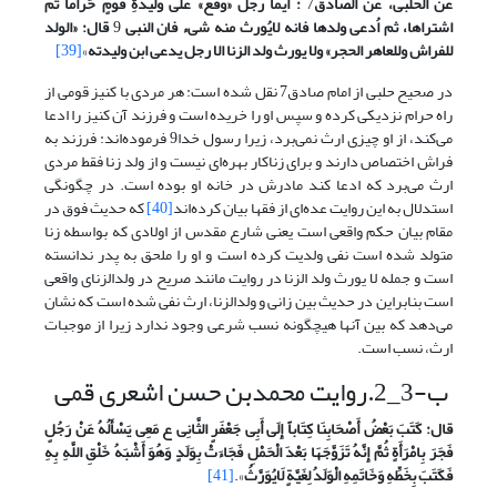
عن الحلبی، عن الصادق
7
: ایما رجل «وقع» علی ولیدةِ قومٍ حَراماً ثم
اشتراها، ثم اُدعی ولدها فانه لایُورث منه شیء فان النبی
9
قال: «الولد
للفراش وللعاهر الحجر» ولا یورث ولد الزنا الا رجل یدعی ابن ولیدته
»
[39]
در صحیح حلبی از امام صادق7 نقل شده است: هر مردی با کنیز قومی از
راه حرام نزدیکی کرده و سپس او را خریده است و فرزند آن کنیز را ادعا
می‌کند، از او چیزی ارث نمی‌برد، زیرا رسول خدا9 فرموده‌اند: فرزند به
فراش اختصاص دارند و برای زناکار بهره‌ای نیست و از ولد زنا فقط مردی
ارث می‌برد که ادعا کند مادرش در خانه او بوده است. در چگونگی
استدلال به این روایت عده‌ای از فقها بیان کرده‌اند
[40]
که حدیث فوق در
مقام بیان حکم واقعی است یعنی شارع مقدس از اولادی که بواسطه زنا
متولد شده است نفی ولدیت کرده است و او را ملحق به پدر ندانسته
است و جمله لا یورث ولد الزنا در روایت مانند صریح در ولدالزنای واقعی
است بنابراین در حدیث بین زانی و ولدالزنا، ارث نفی شده است که نشان
می‌دهد که بین آنها هیچگونه نسب شرعی وجود ندارد زیرا از موجبات
ارث، نسب است.
ب-3_2.روایت محمدبن حسن اشعری قمی
قال: کَتَبَ بَعْضُ أَصْحَابِنَا کِتَاباً إِلَى أَبِی جَعْفَرٍ الثَّانِی ع مَعِی یَسْأَلُهُ عَنْ رَجُلٍ
فَجَرَ بِامْرَأَةٍ ثُمَّ إِنَّهُ تَزَوَّجَهَا بَعْدَ الْحَمْلِ فَجَاءَتْ بِوَلَدٍ وَهُوَ أَشْبَهُ خَلْقِ اللَّهِ بِهِ
فَکَتَبَ بِخَطِّهِ وَخَاتَمِهِ الْوَلَدُ لِغَیَّةٍ لَایُوَرَّثُ
».
[41]