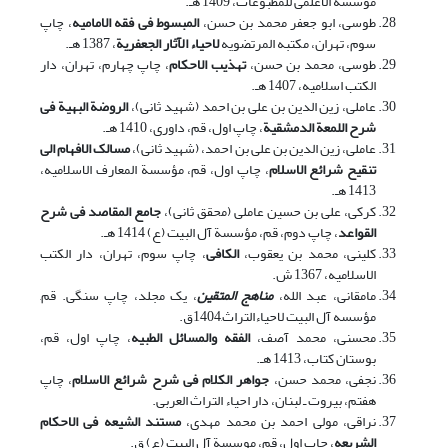
موسسة الاعلمی للمطبوعات، 1409 هـ.
طوسی، ابو جعفر محمد بن حسن،
المبسوط فی فقه الامامیه
، چاپ
سوم، تهران، مکتبه المرتضویه
لاحیاء الآثار الجعفریة
، 1387 هـ.
طوسی، محمد بن حسن،
تهذیب الاحکام
، چاپ چهارم، تهران، دار
الکتب اسلامیه، 1407 هـ.
عاملی، زین الدین بن علی بن احمد (شهید ثانی)،
الروضة البهیة فی
شرح اللمعة الدمشقیة
، چاپ اول، قم، داوری، 1410 هـ.
عاملی، زین الدین بن علی بن احمد، (شهید ثانی)،
مسالک الافهام الی
تنقیح شرائع الاسلام
، چاپ اول، قم، مؤسسة المعارف الاسلامیه،
1413 هـ.
کرکی، علی بن حسین عاملی (محقق ثانی)،
جامع المقاصد فی شرح
القواعد
، چاپ دوم، قم، مؤسسة آل البیت (ع) 1414 هـ.
کلینی، محمد بن یعقوب،
الکافی
، چاپ سوم، تهران، دار الکتب
الاسلامیه، 1367 ش.
مامقانی، عبد الله،
مناهج المتقین
، یک مجلد، چاپ سنگی. قم,
مؤسسه آل البیت لاحیاءالتراث,1404ق.
محسنی، محمد آصف،
الفقه والمسائل الطبیه
، چاپ اول، قم،
بوستان کتاب، 1413 هـ.
نجفی، محمد حسن،
جواهر الکلام فی شرح شرائع الاسلام
، چاپ
هفتم، بیروت ـ لبنان، دار احیاء التراث العربی.
نراقی، مولی احمد بن محمد مهدی،
مستند الشیعه فی الاحکام
الشریعه
، چاپ اول، قم، موسسة آل البیت (ع) ق.