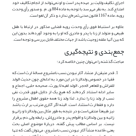
اجرای تکلیف ولایت بر عهده پدر است و او نمی‌تواند از انجام تکالیف خود
امتناع کند. به نظر می‌رسد با توجه به ماده 884 ق. م . و صدور رأی وحدت
رویه، ماده 1167 قانون مدنی ثمره‌ای ندارد و ذکر آن لغو است.
علاوه بر استنباط فوق رأی وحدت رویه قضایی مذکور در ارتباط با طفل
طبیعی و متولد از زنا با پدر و مادری که او را به وجود آورده‌اند بدون این
که بین آنها علقه زوجیت باشد از جهات مختلف قابل بررسی و توجه است.
جمع‌بندی و نتیجه‌گیری
مباجث گذشته را می‌توان چنین خلاصه کرد:
قدر متیقن از منشاء آثار نبودن نسب نامشروع مسالة ارث است که
فقها در خصوص ولدالزنا در این مورد به ادله‌ای چون حدیث الولد
للفراش و للعاهر الحجر، الولد لغیه لا یورث، صحیحه حلبی، اجماع و
سایر ادله استناد کرده‌اند که هیچ یک از دلایل فوق قدرت نفی
نسب از ولد زنا را ندارد. لذا ولد زنا همه حقوق اطفال مشروع را
دارد و فقط ارث استثناء است. البته اگر آثاری مترتب بر ارث باشد
نیز طبیعتاً منتفی است و در نتیجه به طور مثال بین ولدالزنا و زانی و
زانیه و بین ولدالزنا و اقوام پدر و مادری‌اش، رابطه ولی دم برقرار
نیست. بر اساس مطالب پیش گفته، دربارة موضوع اصلی بحث
یعنی «قاعده منشأ آثار نبودن نسب نامشروع، می‌توان گفت که تنها