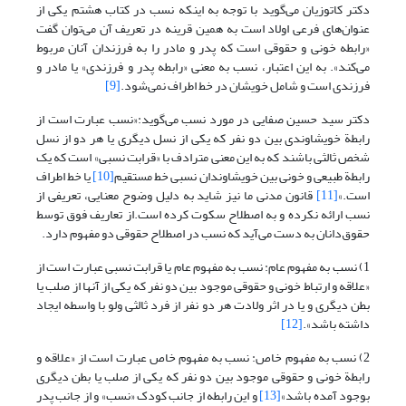
دکتر کاتوزیان می‌گوید با توجه به اینکه نسب در کتاب هشتم یکی از
عنوان‌های فرعی اولاد است به همین قرینه در تعریف آن می‌توان گفت
«رابطه خونی و حقوقی است که پدر و مادر را به فرزندان آنان مربوط
می‌‌کند». به این اعتبار، نسب به معنی «رابطه پدر و فرزندی» یا مادر و
فرزندی است و شامل خویشان در خط اطراف نمی‌شود.
[9]
دکتر سید حسین صفایی در مورد نسب می‌گوید:«نسب عبارت است از
رابطة خویشاوندی بین دو نفر که یکی از نسل دیگری یا هر دو از نسل
شخص ثالثی باشند که به این معنی مترادف با «قرابت نسبی» است که یک
رابطة طبیعی و خونی بین خویشاوندان نسبی خط مستقیم
[10]
یا خط اطراف
است.»
[11]
قانون مدنی ما نیز شاید به دلیل وضوح معنایی، تعریفی از
نسب ارائه نکرده و به اصطلاح سکوت کرده است.از تعاریف فوق توسط
حقوق‌دانان به دست می‌آید که نسب در اصطلاح حقوقی دو مفهوم دارد.
1) نسب به مفهوم عام: نسب به مفهوم عام یا قرابت نسبی عبارت است از
«علاقه و ارتباط خونی و حقوقی موجود بین دو نفر که یکی از آنها از صلب یا
بطن دیگری و یا در اثر ولادت هر دو نفر از فرد ثالثی ولو با واسطه ایجاد
داشته باشد».
[12]
2) نسب به مفهوم خاص: نسب به مفهوم خاص عبارت است از «علاقه و
رابطة خونی و حقوقی موجود بین دو نفر که یکی از صلب یا بطن دیگری
بوجود آمده باشد»
[13]
و این رابطه از جانب کودک «نسب» و از جانب پدر