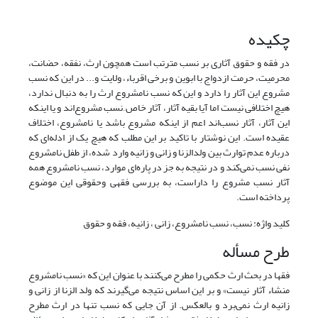
چکیده
در فقه و حقوق آثاری بر نسب مترتب است همچون ارث، نفقه، حضانت،
محرمیت، حرمت ازدواج با ابوین و برخی اقرباء، ولایت و... در این که نسب
مشروع این آثار را دارد و این که نسب نامشروع ارث را به دنبال ندارد،
هیچ اختلافی نیست اما آیا بقیه آثار، آثار خاص ِ نسب مشروع‌اند و یا اینکه
این آثار، آثار نسب‌اند اعم از اینکه مشروع باشد یا نامشروع، اختلاف
عقیده است. این نوشتار با تاکید بر این مطلب که هیچ یک از ادله‌ای که
درباره عدم توارث بین ولدالزنا و زانی و زانیه وارد شده، از طفل نامشروع
نفی نسب نمی‌کند و در نتیجه به جز در پاره‌ای موارد، نسب نامشروع همه
آثار نسب مشروع را داراست، به بررسی فقهی وحقوقی این موضوع
پرداخته است.
کلید واژه: نسب، نسب نامشروع، زانی ، زانیه، فقه و حقوق
طرح مسأله
فقها در بحث ارث حکمی را مطرح می‌کنند با عنوان این که «نسب نامشروع
منشاء آثار نیست» و بر این اساس نتیجه می‌گیرند که ولد الزنا از زانی و
زانیه ارث نمی‌‌برد و بالعکس. از آن جایی که نسب تنها در ارث مطرح