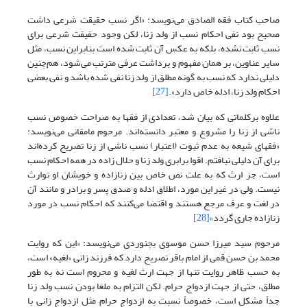
صاحب کتاب فقه الصادق می‌نویسد: «اگر نسب حقیقت شرعی داشت
صحیح بود نفی احکام نسب از ولد زنا، لکن وجود حقیقت شرعی برای
نسب ثابت نشده، بلکه به عکس آن ثابت شده است بنابراین نسب، مثل
سایر عناوین، بر همان مفهوم و برداشت عرفی مترتب می‌شود، هم‌چنین
دلیلی ندارد که نسب به گونه مطلق از ولد زنا نفی شده باشد و نفی بعضی
احکام ولد زنا، ادله خاص دارد».
[27]
علاوه برکلماتی که بیان شد، تعدادی از فقها به صراحت خصوص نسب
ناشی از زنا را مشروع و معتبر دانسته‌اند. مرحوم مامقانی می‌نویسد:
«فقهای شیعه به عدم ثبوت (اعتبار) نسب ناشی از زنا تصریح کرده‌اند
برای آن دلیلی نیافتم. اقوا برابری ولد زنا و حلال زاده در همه احکام نسب
است، جز ارث که به علت نص خاص بین زنازاده و خویشان او توارث
نیست. ولی در غیر این مورد، اطلاق ادله و صدق پسر و برادر و مانند آن
در لغت و عرف مرجع هستند و اقتضا می‌کنند که احکام نسب در مورد
زنازاده جاری گردد»
[28]
مرحوم سید میرزا حسن موسوی بجنوردی می‌نویسد: «این که روایت
محمد بن حسن قمی از امام باقر تصریح دارد که فرزند زانی «لغیه» است،
به حسب ظاهر روایت تنها از جهت ارث لغیه و محروم است نه به طور
مطلق، حتی از جهت ازدواج حرام. لکن التزام به ملغا بودن نسب ولد زنا
جداً مشکل است، خصوصاً نسبت به ازدواج حرام مثل ازدواج زانی با