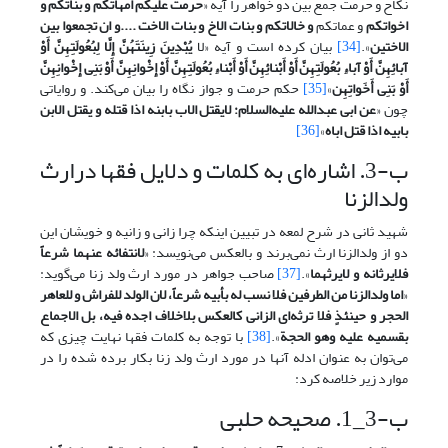
نکاح و حرمت جمع بین دو خواهر را آیه «
حرمت علیکم امهاتکم و بناتکم و
اخواتکم
و عماتکم
و خالاتکم و بنات الاخ و بنات الاخت ....و ان تجمعوا بین
الاختین
».
[34]
بیان کرده است و آیه «لا
یُبْدِینَ
زِینَتَهُنَّ إِلَّا لِبُعُولَتِهِنَّ أَوْ
آبائِهِنَّ أَوْ آباءِ بُعُولَتِهِنَّ أَوْ أَبْنائِهِنَّ أَوْ أَبْناءِ بُعُولَتِهِنَّ أَوْ إِخْوانِهِنَّ أَوْ بَنِی إِخْوانِهِنَّ
أَوْ بَنِی أَخَواتِهِن
»
[35]
حکم حرمت و جواز نگاه را بیان می‌کند. و روایاتی
چون «
عن ابی عبدالله علیه‌السلام: لایقتل الاب بابنه اذا قتله و یقتل الابن
بابیه اذا قتل اباه
»
[36]
ب-3. اشاره‌ای به کلمات و دلایل فقها درارث
ولدالزنا
شهید ثانی در شرح لمعه در تبیین اینکه چرا زانی و زانیه و خویشان این
دو از ولدالزنا ارث نمی‌برند و بالعکس می‌نویسد: «
لانتفائه عنهما شرعاً
فلایرثانه و لایرثهما
».
[37]
صاحب جواهر در مورد ارث ولد زنا می‌گوید:
«
اما ولدالزنا من الطرفین فلا نسب له بأبیه شرعاً، لان الولد للفراش و للعاهر
الحجر و حینئذٍ فلا ترثه‌ای الزانی کالعکس بلاخلاف اجده فیه، بل الاجماع
بقسمیه علیه وهو الحجة
».
[38]
با توجه به کلمات فقها نهایت چیزی که
می‌توان به عنوان ادله آنها در مورد ارث ولد زنا بکار برده شده را در
موارد زیر خلاصه کرد:
ب-3_1. صحیحه حلبی