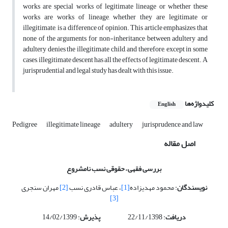
works are special works of legitimate lineage or whether these
works are works of lineage, whether they are legitimate or
illegitimate, is a difference of opinion. This article emphasizes that
none of the arguments for non-inheritance between adultery and
adultery denies the illegitimate child, and therefore, except in some
cases, illegitimate descent has all the effects of legitimate descent. A
jurisprudential and legal study has dealt with this issue.
کلیدواژه‌ها
English
Pedigree
illegitimate lineage
adultery
jurisprudence and law
اصل مقاله
بررسی فقهی
–
حقوقی نسب نامشروع
نویسندگان
: محمود مهدیزاده
[1]
، عباس قادری نسب
[2]
مهران سنجری
[3]
دریافت
: 22/11/1398
پذیرش
: 14/02/1399