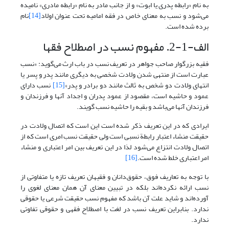
به نام «رابطه پدری یا ابوت» و از جانب مادر به نام «رابطه مادری» نامیده
می‌‌شود و نسب به معنای خاص در فقه امامیه تحت عنوان اولاد
[14]
نام
برده شده است.
الف-1-2. مفهوم نسب در اصطلاح فقها
فقیه بزرگوار صاحب جواهر در تعریف نسب در باب ارث می‌گوید: «نسب
عبارت است از منتهی شدن ولادت شخصی به دیگری مانند پدر و پسر یا
انتهای ولادت دو شخص به ثالث مانند دو برادر و پدر»
[15]
نسب دارای
عمود و حاشیه است، مقصود از عمود پدران و اجداد آنها و فرزندان و
فرزندان آنها می‌باشد و بقیه را حاشیه نسب گویند.
ایرادی که در این تعریف ذکر شده است این است که اتصال ولادت در
حقیقت منشاء اعتبار رابطة نسبی است ولی حقیقت نسب امری است که از
اتصال ولادت انتزاع می‌‌شود لذا در این تعریف بین امر اعتباری و منشاء
امر اعتباری خلط شده است.
[16]
با توجه به تعاریف فوق، حقوق‌دانان و فقیهان تعریف تازه یا متفاوتی از
نسب ارائه نکرده‌اند بلکه در تبیین معنای آن همان معنای لغوی را
آورده‌اند و شاید علت آن باشد که مفهوم نسب حقیقت شرعی یا حقوقی
ندارد. بنابراین تعریف نسب در لغت با اصطلاح فقهی و حقوقی تفاوتی
ندارد.