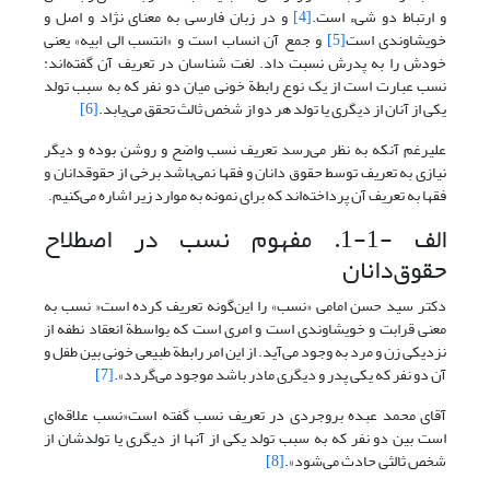
و ارتباط دو شیء است.
[4]
و در زبان فارسی به معنای نژاد و اصل و
خویشاوندی است
[5]
و جمع آن انساب است و «انتسب الی ابیه» یعنی
خودش را به پدرش نسبت داد. لغت شناسان در تعریف آن گفته‌اند:
نسب عبارت است از یک نوع رابطة خونی میان دو نفر که به سبب تولد
یکی از آنان از دیگری یا تولد هر دو از شخص ثالث تحقق می‌یابد.
[6]
علیرغم آنکه به نظر می‌رسد تعریف نسب واضح و روشن بوده و دیگر
نیازی به تعریف توسط حقوق دانان و فقها نمی‌باشد برخی از حقوقدانان و
فقها به تعریف آن پرداخته‌اند که برای نمونه به موارد زیر اشاره می‌کنیم.
الف -1-1. مفهوم نسب در اصطلاح
حقوق‌دانان
دکتر سید حسن امامی «نسب» را این‌گونه تعریف کرده است« نسب به
معنی قرابت و خویشاوندی است و امری است که بواسطة انعقاد نطفه از
نزدیکی زن و مرد به وجود می‌آید. از این امر رابطة طبیعی خونی بین طفل و
آن دو نفر که یکی پدر و دیگری مادر باشد موجود می‌گردد».
[7]
آقای محمد عبده بروجردی در تعریف نسب گفته است«نسب علاقه‌ای
است بین دو نفر که به سبب تولد یکی از آنها از دیگری یا تولدشان از
شخص ثالثی حادث می‌شود».
[8]