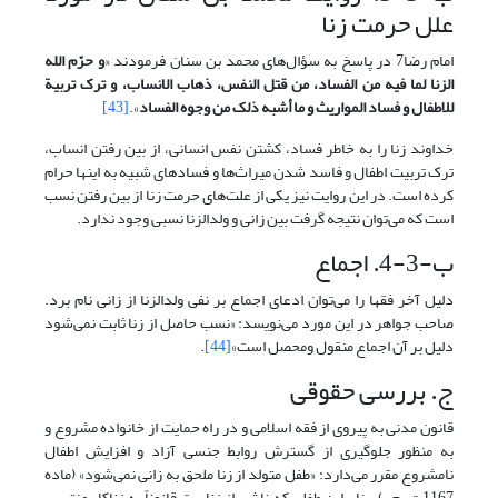
علل حرمت زنا
امام رضا7 در پاسخ به سؤال‌های محمد بن سنان فرمودند «
و حرّم الله
الزنا لما فیه من الفساد، من قتل النفس، ذهاب الانساب، و ترک تربیة
للاطفال و فساد المواریث و ما أشبه ذلک من وجوه الفساد
».
[43]
خداوند زنا را به خاطر فساد، کشتن نفس انسانی، از بین رفتن انساب،
ترک تربیت اطفال و فاسد شدن میراث‌ها و فسادهای شبیه به اینها حرام
کرده است. در این روایت نیز یکی از علت‌‌های حرمت زنا از بین رفتن نسب
است که می‌توان نتیجه گرفت بین زانی و ولدالزنا نسبی وجود ندارد.
ب-3-4. اجماع
دلیل آخر فقها را می‌توان ادعای اجماع بر نفی ولدالزنا از زانی نام برد.
صاحب جواهر در این مورد می‌نویسد: «نسب حاصل از زنا ثابت نمی‌شود
دلیل بر آن اجماع منقول ومحصل است»
[44]
.
ج. بررسی حقوقی
قانون مدنی به پیروی از فقه اسلامی و در راه حمایت از خانواده مشروع و
به منظور جلوگیری از گسترش روابط جنسی آزاد و افزایش اطفال
نامشروع مقرر می‌دارد: «طفل متولد از زنا ملحق به زانی نمی‌شود» (ماده
1167 ق. م .). بنابراین طفلی که ناشی از زناست قانوناً به زناکار منتسب