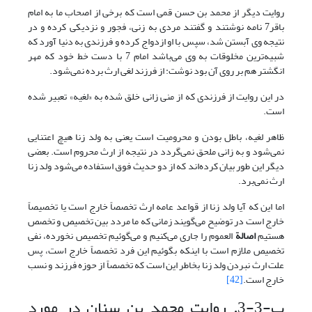
روایت دیگر از محمد بن حسن قمی است که برخی از اصحاب ما به امام
باقر7 نامه نوشتند و گفتند مردی به زنی، فجور و نزدیکی کرده و در
نتیجه وی آبستن شد، سپس با او ازدواج کرده و فرزندی به دنیا آورد که
شبیه‌ترین مخلوقات به وی می‌باشد امام 7 با دست خط خود که مهر
انگشتر هم بر روی آن بود نوشت: از فرزند لغی ارث برده نمی‌شود.
در این روایت از فرزندی که از منی زانی خلق شده به «لغیه» تعبیر شده
است.
ظاهر لغیه، باطل بودن و محرومیت است یعنی به ولد زنا هیچ اعتنایی
نمی‌شود و به زانی ملحق نمی‌گردد در نتیجه از ارث محروم است. بعضی
دیگر این طور بیان کرده‌اند که از دو حدیث فوق استفاده می‌شود ولد زنا
ارث نمی‌برد.
اما این که آیا ولد زنا از قواعد عامه ارث تخصصاً خارج است یا تخصیصاً
خارج است در توضیح می‌گویند زمانی که ما مردد بین تخصیص و تخصص
هستیم
اصالة
العموم را جاری می‌کنیم و می‌گوئیم تخصیص نخورده، نفی
تخصیص ملازم است با اینکه بگوئیم این فرد تخصصاً خارج است، پس
علت ارث نبردن ولد زنا بخاطر این است که تخصصاً از حوزه فرزند و نسب
خارج است.
[42]
ب-3-3. روایت محمد بن سنان در مورد