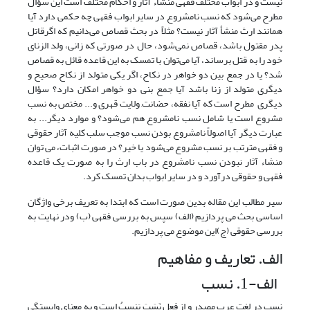
نیست و در ابواب مختلف فقهی منشاء آثار و احکام مختلف است این سؤال
مطرح می‌شود که نسب نامشروع در سایر ابواب فقهی چه حکمی دارد آیا
همانند ارث منشأ آثار نیست؟ مثلاً در بحث قصاص می‌دانیم که اگرقاتل
پدر مقتول باشد، قصاص نمی‌شود، حال در صورتی که زانی، ولد الزنای
خود را به قتل برساند، آیا می‌توان با تمسک به این قاعده قائل به قصاص
شد؟ یا در جمع بین دو خواهر در نکاح، اگر یکی متولد از نکاح صحیح و
دیگری متولد از زنا باشد آیا جمع بنی دو خواهر امکان دارد؟ سؤال
دیگری مطرح است که آیا نفقه، حضانت, ولایت قهری و... مختص به نسب
مشروع است یا شامل نسب نامشروع هم می‌شود؟ و موارد دیگر... به
عبارت دیگر آیا اصولاً نامشروع بودن نسب موجب سلب کلیه آثار حقوقی
و فقهی مترتب بر نسب مشروع می‌شود یا خیر؟ در صورت اثبات، می توان
منشاء آثار نبودن نسب نامشروع در باب ارث را به صورت یک قاعده
فقهی و حقوقی درآورد و در سایر ابواب بدان تمسک کرد.
سیر مطالب این مقاله بدین صورت است که ابتدا به تعریف برخی واژگان
اساسی بحث می پردازیم (الف) سپس به بررسی فقهی (ب) ودر نهایت به
بررسی حقوقی (ج)این موضوع می پردازیم.
الف. تعاریف و مفاهیم
الف-1. نسب
نسب در لغت عرب مصدر و از فعل نَسَبَ یَنسبُ است و به معنای وابستگی