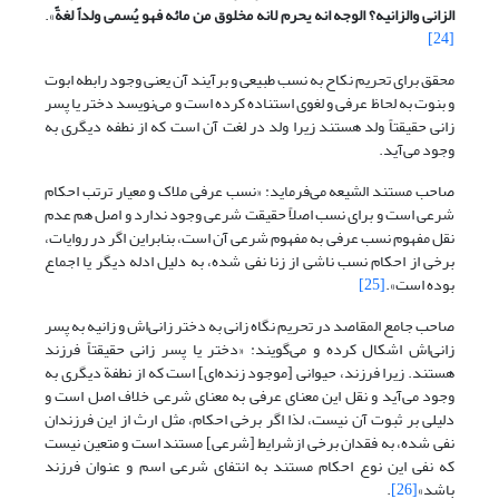
الزانی والزانیه؟ الوجه انه یحرم لانه مخلوق من مائه فهو یُسمی ولداً لغةً
».
[24]
محقق برای تحریم نکاح به نسب طبیعی و برآیند آن یعنی وجود رابطه ابوت
و بنوت به لحاظ عرفی و لغوی استناده کرده است و می‌نویسد دختر یا پسر
زانی حقیقتاً ولد هستند زیرا ولد در لغت آن است که از نطفه دیگری به
وجود می‌آید.
صاحب مستند الشیعه می‌فرماید: «نسب عرفی ملاک و معیار ترتب احکام
شرعی است و برای نسب اصلاً حقیقت شرعی وجود ندارد و اصل هم عدم
نقل مفهوم نسب عرفی به مفهوم شرعی آن است، بنابراین اگر در روایات،
برخی از احکام نسب ناشی از زنا نفی شده، به دلیل ادله دیگر یا اجماع
بوده است».
[25]
صاحب جامع المقاصد در تحریم نگاه زانی به دختر زانی‌اش و زانیه به پسر
زانی‌اش اشکال کرده و می‌گویند: «دختر یا پسر زانی حقیقتاً فرزند
هستند. زیرا فرزند، حیوانی [موجود زنده‌ای] است که از نطفة دیگری به
وجود می‌آید و نقل این معنای عرفی به معنای شرعی خلاف اصل است و
دلیلی بر ثبوت آن نیست، لذا اگر برخی احکام، مثل ارث از این فرزندان
نفی شده، به فقدان برخی ازشرایط [شرعی] مستند است و متعین نیست
که نفی این نوع احکام مستند به انتفای شرعی اسم و عنوان فرزند
باشد»
[26]
.