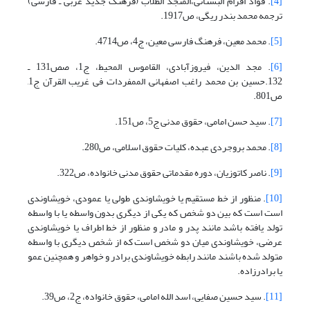
[4]
. فواد افرام البستانی،المنجد الطلاب (فرهنگ جدید عربی ـ فارسی)
ترجمه محمد بندر ریگی، ص1917.
[5]
. محمد معین، فرهنگ فارسی معین، ج4، ص4714.
[6]
. مجد الدین، فیروزآبادی، القاموس المحیط، ج1، صص131 ـ
132.حسین بن محمد راغب اصفهانی, الممفردات فی غریب القرآن ج1,
ص801.
[7]
. سید حسن امامی، حقوق مدنی ج5، ص151.
[8]
. محمد بروجردی عبده، کلیات حقوق اسلامی، ص280.
[9]
. ناصر کاتوزیان، دوره مقدماتی حقوق مدنی خانواده، ص322.
[10]
. منظور از خط مستقیم یا خویشاوندی طولی یا عمودی، خویشاوندی
است است که بین دو شخص که یکی از دیگری بدون واسطه یا با واسطه
تولد یافته باشد مانند پدر و مادر و منظور از خط اطراف یا خویشاوندی
عرضی، خویشاوندی میان دو شخص است که از شخص دیگری با واسطه
متولد شده باشند مانند رابطه خویشاوندی برادر و خواهر و همچنین عمو
یا برادرزاده.
[11]
. سید حسین صفایی، اسد الله امامی، حقوق خانواده، ج2، ص39.