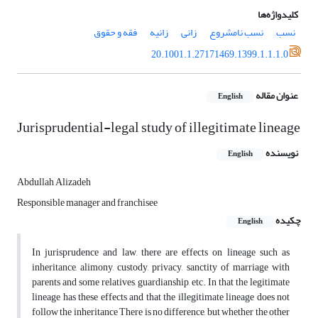
کلیدواژه‌ها
نسب
نسب نامشروع
زانی
زانیه
فقه و حقوق
20.1001.1.27171469.1399.1.1.1.0
عنوان مقاله
English
Jurisprudential-legal study of illegitimate lineage
نویسنده
English
Abdullah Alizadeh
Responsible manager and franchisee
چکیده
English
In jurisprudence and law, there are effects on lineage such as
inheritance, alimony, custody, privacy, sanctity of marriage with
parents and some relatives, guardianship, etc. In that the legitimate
lineage has these effects and that the illegitimate lineage does not
follow the inheritance There is no difference, but whether the other