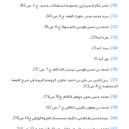
[30]
. ناصر مکارم شیرازی، مجموعه استفتائات جدید، ج 1، ص 363.
[31]
. سید محمد صدر، ماوراء الفقه، ج 6، ص 243.
[32]
. محمد بن حسن طوسی، المبسوط، ج 6، ص 30.
[33]
. بقره آیه233.
[34]
. نساء آیه 23.
[35]
. نور آیه 31.
[36]
. محمد بن حسن طوسی، تهذیب الاحکام، ج 7، ص 237.
[37]
. زین الدین بن علی بن احمد عاملی، الروضة البهیة فی شرح اللمعة
الدمشقیه، ج 8، ص212
[38]
. محمد حسن نجفی, جواهر الکلام , ج39, ص274
[39]
. محمد بن یعقوب کلینی، الکافی, ج 7، ص 162.
[40]
. سیدمحسن طباطبایی حکیم،‌ مستمسک العروة الوثقی, ج14, ص259
[41]
. محمد بن حسن بن علی حر عاملی، وسائل الشیعه، ج 15، ص 214.