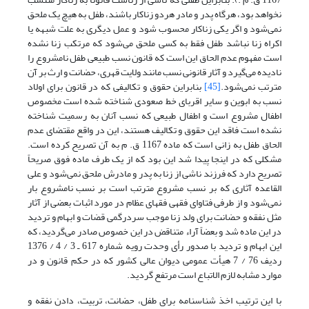
نخواهد بود، هرگاه پدر و مادر هردو زناکار باشند، طفل به هیچ یک ملحق
نمی‌شود و اگر یکی زناکار محسوب شود و عمل دیگری به علت شبهه یا
اکراه زنا نباشد طفل فقط به کسی ملحق می‌شود که مرتکب زنا نشده
است مفهوم عدم الحاق این است که قانون نسب طبیعی طفل نامشروع را
نادیده می‌گیرد و آثار قانونی نسب مانند ولایت قهری، حضانت و ارث بر آن
مترتب نمی‌شود.
[45]
بنابراین حقوق و تکالیفی که در قانون برای اولاد
نسب به ابوین و سایر اقربای خط صعودی شناخته شده است مخصوص
اطفال مشروع است و اطفال طبیعی که نسب آنان به رسمیت شناخته
نشده است فاقد این حقوق و تکالیف هستند، این در واقع مقتضای عدم
الحاق طفل به زانی است که ماده 1167 ق. م به آن تصریح کرده است.
مشکلی که در اینجا پیدا شد این بود که از یک طرف ماده فوق صریحاً
تصریح دارد که فرزند ناشی از زنا به پدر و مادرش ملحق نمی‌شود و علی
القاعده آثاری که بر نسب مشروع مترتب است بر نسب نامشروع بار
نمی‌شود و از طرفی فتاوای فقهی فقهای عظام در مورد اثبات بعضی از آثار
مثل نفقه و حضانت برای ولد زنا موجب سردرگمی قضات و ابهام و تردید
در این ماده شد و بعضاً آراء متناقض در این خصوص صادر می‌گردید، که
این ابهام و تردید با صدور رأی وحدت رویه شماره 617 ـ 3 / 4 / 1376
ردیف 76 / 7 هیأت عمومی دیوان عالی کشور که در حکم قانون و در
موارد مشابه لازم الاتباع است مرتفع گردید.
با این ترتیب اخذ شناسنامه برای طفل، حضانت، تربیت، دادن نفقه و