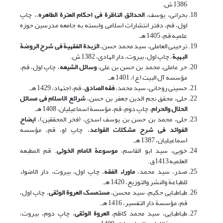
1386 ش.
بحرانی، یوسف،
الحدائق الناظرة فی احکام العترة الطاهره
،، چاپ
اول، قم، دفتر انتشارات اسلامی وابسته به جامعه مدرسین حوزه
علمیه قم، 1405 هـ.
ترحینی العاملی، سید محمد حسن،
الزبدة الفقهیة فی شرح الروضة
البهیة
، چاپ اول، بیروت، دار الهادی، 1382 ش.
حر عاملی، محمد بن حسن بن علی،
وسائل الشیعه
، چاپ اول، قم،
مؤسسه آل البیت (ع)، 1401 هـ.
حسینی روحانی، سید محمد،
فقه الصادق
، قم، اجتهاد، 1429 هـ.
حلی، محقق نجم الدین جعفر بن حسن،
شرائع الاسلام فی مسائل
الحلال والحرام
، چاپ دوم، قم، مؤسسة اسماعیلیان، 1408 هـ.
حلی، محمد بن حسن بن یوسف اسدی، (فخر المحققین)،
ایضاح
الفوائد فی شرح مشکلات القواعد
، چاپ او، قم، مؤسسه
اسماعیلیان، 1387 هـ.
خویی، سید ابو القاسم،
موسوعة الامام الخوئی
. قم ,المطبعه
العلمیه,1413ق.
صدر، سید محمد،
ماوراء الفقه
، چاپ اول، بیروت، دار الاضواء
للطباعة والنشر والتوزیع، 1420 هـ.
طباطبایی حکیم، سید محسن،
مستمسک العروة الوثقی
، چاپ اول،
قم، مؤسسة دار التفسیر، 1416 هـ.
طباطبایی، سید محمد کاظم،
العروة الوثقی
، چاپ دوم، بیروت،