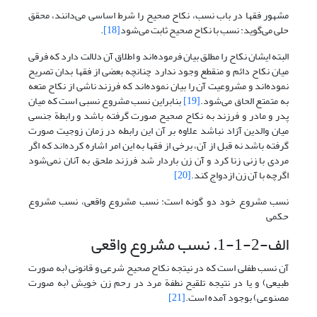
مشهور فقها در باب نسب، نکاح صحیح را شرط اساسی می‌دانند، محقق
حلی می‌گوید: نسب با نکاح صحیح ثابت می‌شود
[18]
.
البته ایشان نکاح را مطلق بیان فرموده‌اند و اطلاق آن دلالت دارد که فرقی
میان نکاح دائم و منقطع وجود ندارد چنانچه بعضی از فقها بدان تصریح
نموده‌اند و مشروعیت آن را بیان نموده‌اند که فرزند ناشی از نکاح متعه
به متمتع الحاق می‌شود.
[19]
بنابراین نسب مشروع نسبی است که میان
پدر و مادر و فرزند به نکاح صحیح صورت گرفته باشد و رابطة جنسی
میان والدین آزاد نباشد علاوه بر آن این رابطه در زمان زوجیت صورت
گرفته باشد نه قبل از آن، برخی از فقها به این امر اشاره کرده‌اند که اگر
مردی با زنی زنا کرد و آن زن باردار شد فرزند ملحق به آنان نمی‌شود
اگرچه با آن زن ازدواج کند.
[20]
نسب مشروع خود دو گونه است: نسب مشروع واقعی، نسب مشروع
حکمی
الف-2-1-1. نسب مشروع واقعی
آن نسب طفلی است که در نیتجه نکاح صحیح شرعی و قانونی (به صورت
طبیعی) و یا در نتیجه تلقیح نطفة مرد در رحم زن خویش (به صورت
مصنوعی) بوجود آمده است.
[21]