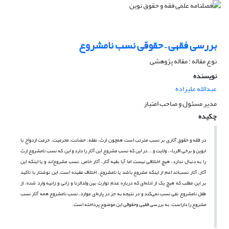
بررسی فقهی – حقوقی نسب نامشروع
نوع مقاله : مقاله پژوهشی
نویسنده
عبدالله علیزاده
مدیر مسئول و صاحب امتیاز
چکیده
در فقه و حقوق آثاری بر نسب مترتب است همچون ارث، نفقه، حضانت، محرمیت، حرمت ازدواج با
ابوین و برخی اقرباء، ولایت و... در این که نسب مشروع این آثار را دارد و این که نسب نامشروع ارث
را به دنبال ندارد، هیچ اختلافی نیست اما آیا بقیه آثار، آثار خاص ِ نسب مشروع‌اند و یا اینکه این
آثار، آثار نسب‌اند اعم از اینکه مشروع باشد یا نامشروع، اختلاف عقیده است. این نوشتار با تاکید
بر این مطلب که هیچ یک از ادله‌ای که درباره عدم توارث بین ولدالزنا و زانی و زانیه وارد شده، از
طفل نامشروع نفی نسب نمی‌کند و در نتیجه به جز در پاره‌ای موارد، نسب نامشروع همه آثار نسب
مشروع را داراست، به بررسی فقهی وحقوقی این موضوع پرداخته است.