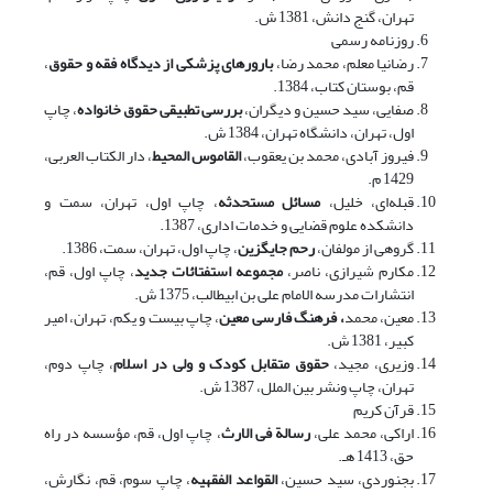
تهران، گنج دانش، 1381 ش.
روزنامه رسمی
رضانیا معلم، محمد رضا،
بارورهای پزشکی از دیدگاه فقه و حقوق
،
قم، بوستان کتاب، 1384.
صفایی، سید حسین و دیگران،
بررسی تطبیقی حقوق خانواده
، چاپ
اول، تهران، دانشگاه تهران، 1384 ش.
فیروز آبادی، محمد بن یعقوب،
القاموس المحیط
، دار الکتاب العربی،
1429 م.
قبله‌ای، خلیل،
مسائل مستحدثه
، چاپ اول، تهران، سمت و
دانشکده علوم قضایی و خدمات اداری، 1387.
گروهی از مولفان،
رحم جایگزین
، چاپ اول، تهران، سمت، 1386.
مکارم شیرازی، ناصر،
مجموعه استفتائات جدید
، چاپ اول، قم،
انتشارات مدرسه الامام علی بن ابیطالب، 1375 ش.
معین، محمد
، فرهنگ فارسی
معین
، چاپ بیست و یکم، تهران، امیر
کبیر، 1381 ش.
وزیری، مجید،
حقوق متقابل کودک و ولی در اسلام
، چاپ دوم،
تهران، چاپ ونشر بین الملل، 1387 ش.
قرآن کریم
اراکی، محمد علی،
رسالة فی الارث
، چاپ اول، قم، مؤسسه در راه
حق، 1413 هـ.
بجنوردی، سید حسین،
القواعد الفقهیه
، چاپ سوم، قم، نگارش،