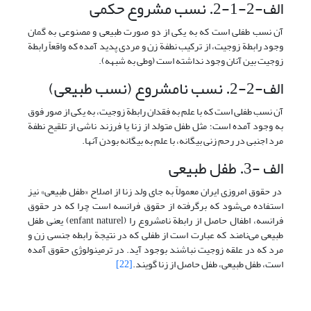
الف-2-1-2. نسب مشروع حکمی
آن نسب طفلی است که به یکی از دو صورت طبیعی و مصنوعی به گمان
وجود رابطة زوجیت، از ترکیب نطفة زن و مردی پدید آمده که واقعاً رابطة
زوجیت بین آنان وجود نداشته است (وطی به شبهه).
الف-2-2. نسب نامشروع (نسب طبیعی)
آن نسب طفلی است که با علم به فقدان رابطة زوجیت، به یکی از صور فوق
به وجود آمده است؛ مثل طفل متولد از زنا یا فرزند ناشی از تلقیح نطفة
مرد اجنبی در رحم زنی بیگانه، با علم به بیگانه بودن آنها.
الف -3. طفل طبیعی
در حقوق امروزی ایران معمولاً به جای ولد زنا از اصلاح «طفل طبیعی» نیز
استفاده می‌شود که برگرفته از حقوق فرانسه است چرا که در حقوق
فرانسه، اطفال حاصل از رابطة نامشروع را (enfant naturel) یعنی طفل
طبیعی می‌نامند که عبارت است از طفلی که در نتیجة رابطه جنسی زن و
مرد که در علقه زوجیت نباشند بوجود آید. در ترمینولوژی حقوق آمده
است، طفل طبیعی، طفل حاصل از زنا گویند.
[22]