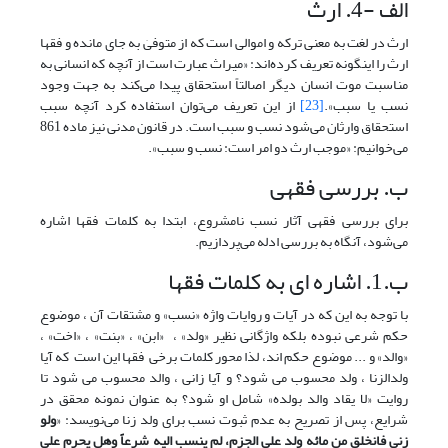
الف -4. ارث
ارث در لغت به معنی ترکه و اموالی است که از متوفیٰ به جای مانده و فقها
ارث را اینگونه تعریف کرده‌اند: «میراث عبارت است از آنچه که انسانی به
مناسبت موت انسان دیگر اصالتاً استحقاق پیدا می‌کند به جهت وجود
نسب یا سبب».
[23]
از این تعریف می‌توان استفاده کرد آنچه سبب
استحقاق وارثان می‌شود نسب و سبب است. در قانون مدنی نیز ماده 861
می‌خوانیم: «موجب ارث دو امر است: نسب و سبب».
ب. بررسی فقهی
برای بررسی فقهی آثار نسب نامشروع، ابتدا به کلمات فقها اشاره
می‌شود، آنگاه به بررسی ادله می‌پردازیم.
ب.1. اشاره ای به کلمات فقها
با توجه به این که در آیات و روایات واژه «نسب» و مشتقات آن ، موضوع
حکم شرعی نبوده بلکه واژگانی نظیر «ولد» ، «ابن» ، «بنت» ، «اخت» ،
«والد» و ... موضوع حکم اند، لذا محور کلمات برخی فقها این است که آیا
ولدالزنا ، ولد محسوب می شود؟ و آیا زانی ، والد محسوب می شود تا
روایت «لا یقاد والد بولده» شامل او شود؟ به عنوان نمونه محقق در
شرایع، پس از تصریح به عدم ثبوت نسب برای ولد زنا می‌نویسد: «
ولو
زنی فانخلق من مائه ولد علی الجزم، لم ینسب الیه شرعاً وهل یحرم علی