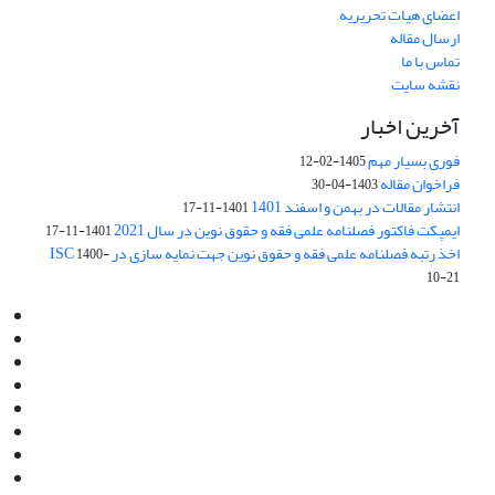
اعضای هیات تحریریه
ارسال مقاله
تماس با ما
نقشه سایت
آخرین اخبار
فوری بسیار مهم
1405-02-12
فراخوان مقاله
1403-04-30
انتشار مقالات در بهمن و اسفند 1401
1401-11-17
ایمپکت فاکتور فصلنامه علمی فقه و حقوق نوین در سال 2021
1401-11-17
اخذ رتبه فصلنامه علمی فقه و حقوق نوین جهت نمایه سازی در ISC
1400-
10-21
Email:
info@jaml.ir
Instagram:jaml.ir
Tel:+98 9196523692
Fax:025 34224584
Post Box:Iran,Qom,37135.1166
SMS:5000 4000 452 462
آدرس پستی فصلنامه: قم، صندوق پستی 37135/1166
استان قم، خیابان مهر، بلوار نوفل لوشاتو، خیابان آزادی، بلوک 38،