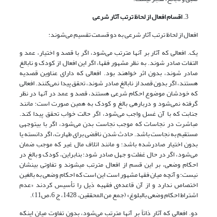
اقسام افعال از لحاظ ترتب آثار شرعی
افعال از لحاظ ترتب آثار شرعی به دو قسمت تقسیم می‌شوند:
یک. افعالی که آثار بر آنها مترتب می‌شود، اگر با قصد و اختیار، عمد و
التفات صادر شوند. به نظر مشهور فقها، اگر این افعال از کودک و نابالغ
صادر شوند، بدون اثر خواهند بود. افعالی که دارای عناوین قصدیه
هستند، اگر بدون قصد از نابالغ صادر شوند، تحقق پیدا نمی‌کنند. افعالی
که خودشان موضوع احکام شرعی هستند، قصد و عمد در آنها در نظر
گرفته نمی‌شود و درباره­ی بالغ و کودک به همین صورت است؛ مانند
جنابت که با آن غسل واجب می‌شود، اگر حالت خواب تحقق پیدا کند.
مباشرت در نجاسات که موجب نجاست بدن می‌شود، اگر با بی­توجهی
مستقیم به نجاست باشد. حادث شدن ناقضی برای طهارت، اگر دانسته یا
بدون اختیار صادرشده باشد؛ و مانند اتلاف مال غیر که موجب ضمان
می‌شود، اگر در حال غفلت و جهل صادر شود؛ بنابراین، کودک و بالغ در
احکام وضعی، بر این قسم از افعال مترتب می­شوند و تفاوتی بینشان
نیست؛ و آنچه میان فقها مشهور است این است که احکام وضعی به بالغین
اختصاص ندارد و از آن قاعده‌ی فقهیه ذیل را تأسیس کردند «عدم
اشتراط احکام وضعی بالبلوغ» (جمع من المحققین، 1428، ج 6،ص11).
دو. افعالی که آثار ذاتاً بر آنها مترتب می‌شود، بدون تفاوت میان اینکه