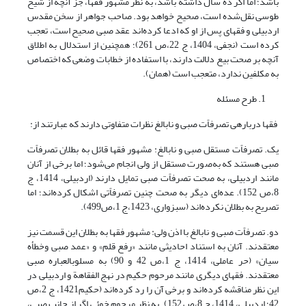
باشد؛ اما اگر ده سال داشته باشد، به نظر مشهور فقها، جز آنچه از شیخ
طوسی نقل‌شده است، صحیح خواهد بود. صاحب جواهر از سخن مقدس
اردبیلی و فقهای پس از او که ادعا کرده‌اند عقد صبی صحیح است، تعجب
کرده است (نجفی، 1404، ج 22،ص 261)؛ همچنین از استدلال به اطلاق
آنچه بر صحت بیع دلالت دارند، با استفاده از خطابات وضعی که اختصاص
به مکلفین ندارد، متعجب است (همان).
طرح مسئله
فقها درباره­ی تصرفاًت صبی و نابالغ نظرات متفاوتی دارند که عبارتند از:
یک. تصرفاًت مستقل صبی و نابالغ: مشهور فقها قائل به بطلان تصرفاًت
صبی هستند که به‌صورت مستقل از ولی انجام می‌شود؛ اما برخی از آنان
مانند اردبیلی، به صحت تصرفاًت صبی تمایل دارند (اردبیلی، 1414، ج
8،ص 152). عده‌ای دیگر به صحت چنین تصرفاًتی اشکال کرده‌اند؛ اما
تصریح به بطلان نکرده‌اند (سبزواری، 1423،ج 1،ص499).
دو. تصرفاًت صبی و نابالغ با اذن ولی: مشهور فقها به بطلان این قسمت نیز
معتقدند. آنان به استناد احادیثی مانند «رفع قلم» و «عمد صبی وخطأه
سیان» (حر عاملی، 1414، ج 1،ص 42 و 90) به مسلوب­العباره صبی
معتقدند. فقهای دیگری مانند مرحوم حکیم در نهج الفقاهة و اردبیلی در
این نظر مناقشه کرده‌اند و برخی آن را رد کرده‌اند (حکیم1421، ج 2،ص
42؛ اردبیلی، 1414، ج 8،ص 152). به نظر مرحوم خوئی اگر از جانب صبی،