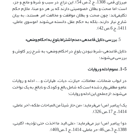
میرزای قمی، 1308، ج 2،ص 54). این نزاع در سبب و شرط و مانع و جزء
است؛ اما صحت و بطلان خصوصیتی دارند که بر هر دو مبنا، ملازم حکم
تکلیفی‌اند؛ چون صحت و بطلان موافقت و مخالفت امر هستند، به بیان
شارع نیاز دارند، بلکه به حکم عقل دانسته می‌شوند (موسوی عاملی،
1411، ج 6،ص 42).
بررسی دلایل قاعده­ی «عدم اشتراط بلوغ به احکام وضعی»
دلایل قاعده­ی «شرط نبودن بلوغ در احکام وضعی» به شرح زیر کاوش و
بررسی می‌شوند:
1-5. عموم ادله و روایات
در ابواب ضمانات، معاملات، حیازت، دیات، طهارات و...، ادله و روایات
عام و مطلقی واردشده است که شامل بالغ و کودک و نابالغ به یک نواخت
می‌شوند؛ ازجمله‌ی این ادله و روایات:
یک) پیامبر (ص) می‌فرماید: «من حاز شیئاً من المباحات ملکه» (حر عاملی،
1414، ج 17،ص 326).
دو) پیامبر (ص) نیز می‌فرماید: «علی الید ما اخذت حتی تؤدیه» (کلینی،
1388،ج 3،ص 46؛ حر عاملی، 1414، ج 1،ص469).