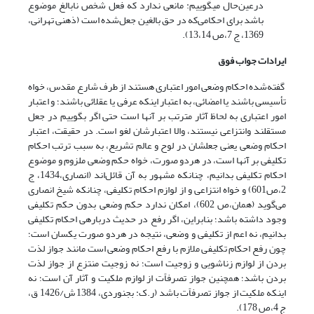
درعین‌حال می­گوییم: مانعی ندارد که فعل شخص نابالغ موضوع
باشد برای احکامی‌‌که در حق بالغین جعل‌شده است (ذهنی تهرانی،
1369، ج 7،ص 13،14).
ایرادات جواب فوق
گفته‌شده احکام وضعی امور اعتباری هستند از طرف شارع مقدس، خواه
تأسیسی باشند یا امضائی، به اعتبار اینکه عرفی یا عقلائی باشند؛ و اعتبار
امور اعتباری به لحاظ آثار مترتب بر آنها است حتی اگر بگوییم در جعل
مستقلند وانتزاعی نیستند، والا اعتبارشان لغو است. در حقیقت، اعتبار
احکام وضعی یعنی جعلشان در لوح و عالم تشریع، به سبب ترتب احکام
تکلیفی بر آنها است، در هردو صورت، خواه حکم وضعی ملزوم و موضوع
احکام تکلیفی بدانیم، چنان­که مشهور به آن قائل‌اند (انصاری،1434، ج
2،ص601) و خواه انتزاعی و از لوازم احکام تکلیفی، چنان­که شیخ انصاری
می‌گوید (همان،ص 602)، امکان ندارد حکم وضعی بدون حکم تکلیفی
وجود داشته باشد؛ بنابراین، اگر رفع در حدیث درباره­ی احکام تکلیفی
بدانیم، نه اعم از تکلیفی و وضعی، نتیجه در هردو صورت یکسان است؛
چون رفع احکام تکلیفی ملازم با رفع احکام وضعی است مانند جواز لذت
بردن از لوازم زناشویی و زوجیت است؛ نه زوجیت منتزع از جواز لذت
بردن باشد؛ همچنین جواز تصرفاًت از لوازم ملکیت و آثار آن است؛ نه
اینکه ملکیت از جواز تصرفاًت باشد (ر.ک: بجنوردی، 1384 ش/1426 ق،
ج 4،ص 178).