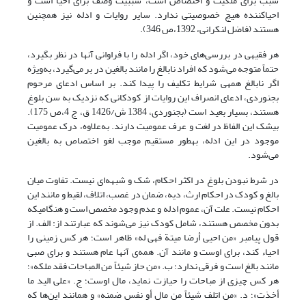
سبب برای ملکیت و اختصاص است، سببیت وصف برای احیا است و
احیاکننده هیچ خصوصیتی ندارد. سایر روایات و ادله نیز همچنین
هستند (فاضل لنکرانی، 1392،ص 346).
هر فقیهی در بررسی‌های خود، اگر ادله را با فراوانی آنها در نظر بگیرد،
حتماً متوجه می‌شود که افراد نابالغ را مانند بالغین در بر می‌گیرد، به‌ویژه
اگر نابالغ همه­ی شرایط تکلیف را پیدا کند. بر اساس ادعای مرحوم
بجنوردی، ادعای انصراف این روایات از کودکانی که نزدیک به سن بلوغ
هستند، بسیار بعید است (بجنوردی، 1384 ش/1426 ق، ج 4،ص 175).
بی­شک این الفاظ در لغت و عرف عمومیت دارند. به‌علاوه، درک عمومیت
موجود در این ادله، به­طور مستقیم موجب لغو اختصاص به بالغین
می‌شود.
در شرط نبودن بلوغ در اکثر احکام، شک و شبهه‌ای نیست. تفاوت میان
بالغ و کودک در احکام ارث، دیه، ضمان در غصب، اتلاف، لقیط و مانند این
احکام نیست. علت آن، عموم ادله و عدم وجود مخصص است و هنگامی­که
بدون مخصص هستند، شامل کودک نیز می‌شوند که عبارتند از: الف. از
قول پیامبر «من احیی أرضا میتة فهی له» ظاهر است؛ هر کس زمینی را
احیاء کند، برای اوست و مانند آن. همه‌ی آنها عام هستند و برای صبی
مانند بالغ است و فرقی ندارد؛ ب. «من حاز شیئاً من المباحات فقد ملکه»؛
هر کس چیزی از مباحات را حیازت نماید، مال اوست؛ ج. «علی الید ما
أخذت»؛ د. «من اتلف شیئاً من مال أو نفس ضمنه» و همانند این‌ها که