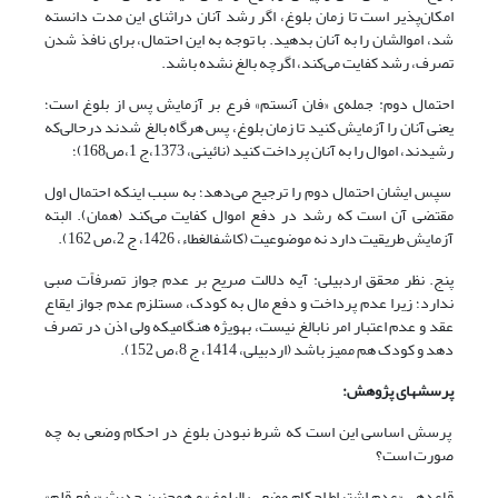
امکان‌پذیر است تا زمان بلوغ، اگر رشد آنان دراثنای این مدت دانسته
شد، اموالشان را به آنان بدهید. با توجه به این احتمال، برای نافذ شدن
تصرف، رشد کفایت می‌کند، اگرچه بالغ نشده باشد.
احتمال دوم: جمله‌ی «فان آنستم» فرع بر آزمایش پس از بلوغ است؛
یعنی آنان را آزمایش کنید تا زمان بلوغ، پس هرگاه بالغ شدند درحالی‌که
رشیدند، اموال را به آنان پرداخت کنید (نائینی، 1373،ج 1،ص168)؛
سپس ایشان احتمال دوم را ترجیح می‌دهد؛ به سبب اینکه احتمال اول
مقتضی آن است که رشد در دفع اموال کفایت می‌کند (همان). البته
آزمایش طریقیت دارد نه موضوعیت (کاشف­الغطاء، 1426، ج 2،ص 162).
پنج. نظر محقق اردبیلی: آیه دلالت صریح بر عدم جواز تصرفاًت صبی
ندارد؛ زیرا عدم پرداخت و دفع مال به کودک، مستلزم عدم جواز ایقاع
عقد و عدم اعتبار امر نابالغ نیست، به­ویژه هنگامی­که ولی اذن در تصرف
دهد و کودک هم ممیز باشد (اردبیلی، 1414، ج 8،ص 152).
پرسش­های پژوهش:
پرسش اساسی این است که شرط نبودن بلوغ در احکام وضعی به چه
صورت است؟
قاعده­ی «عدم اشتراط احکام وضعی بالبلوغ» و همچنین حدیث «رفع قلم»