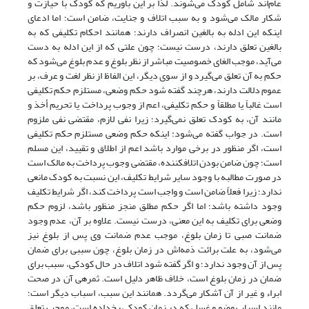
عام‌اند شامل کودک می‌شوند. لذا بر این باوریم که کودک با حیازت و
شکار مالک می‌شود و به سبب اتلاف و جنایت، ضامن است؛ اما ادعای
اینکه این ادله به بالغین انصراف دارند؛ همانند احکام تکلیفی که به
بالغین تعلق دارند، درست نیست؛ چون علتی که از این ادله به دست
می‌آید، موجب الغای خصوصیت مباشر از نظر بلوغ و عدم بلوغ می‌شود که
حکم به آن تعلق می‌گیرد و از سوی دیگر، این الفاظ از نظر لغت و عرف، بر
عموم دلالت دارند، هرچند گفته شود حکم وضعی، مستلزم حکم تکلیفی
است غالباً یا مطلقاً و حکم تکلیفی، اعم از وجوب پرداخت یا تحریم أخذ و
مانند آن، به کودک تعلق نمی‌گیرد؛ زیرا نفی لازم، مقتضی نفی ملزوم
است. در جواب گفته می‌شود: اینکه حکم وضعی مستلزم حکم تکلیفی
است، اگر منظور در برخی موارد باشد اعم از اطلاق و تقیید، این مسلم
است؛ چون ضامن بودن اتلاف­کننده، مقتضی وجوب پرداخت به مالک است
در صورت مطالبه با وجود سایر شرایط تکلیف، این نسبت به کودک مانعی
ندارد؛ زیرا فعلاً ضامن است و واجب است پرداخت کند، اگر شرایط تکلیف
وجود داشته باشد؛ اما اگر حکم مطلق منجز منظور باشد، لزوم حکم
وضعی برای تکلیف به این معنی، درست نیست. علاوه بر آن، عدم وجود
ضمانت صبی تا زمان بلوغ، موجب عدم ضمانت وی پس از بلوغ نیز
می‌شود، به علت برائت ذمه‌اش در زمان بلوغ، چون سببی برای ضمان
پس از آن وجود ندارد؛ و اگر گفته شود اتلاف در حال کودکی، سبب برای
ضمان در زمان بلوغ است، خلاف ظاهر دلیل است. ثمره­ی آن در صحت
ابراء و غیر از آن آشکار می‌گردد. همانند این سبب، اسباب دیگر است؛
مانند اسباب وضو و غسل که در زمان کودکی رخ‌داده است، موجب تعلق