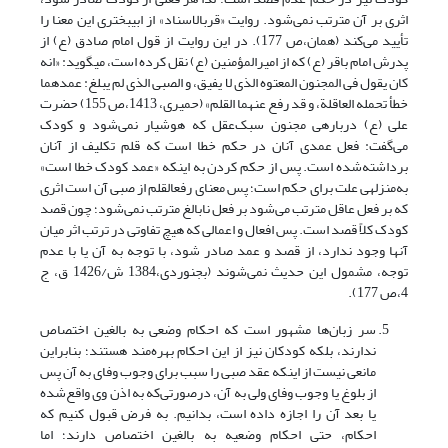
اثری بر آن مترتب نمی‌شود. روایت «قرب­الاسناد» از ابی­بختری این معنا را
تأیید می‌کند (همان،ص 177). در این روایت از قول امام صادق (ع) از
پدرش امام باقر (ع) که از امیرالمؤمنین (ع) نقل کرده است، می­گوید: «انه
کان یقول فی المجنون المعتوه الذی لا یفیق، و الصبی الذی لم یبلغ: عمدهما
خطأ تحمله العاقلة، و قد رفع عنهما القلم» (حمیری، 1413،ص 155) حضرت
علی (ع) درباره­ی مجنون سبک‌عقل که هوشیار نمی‌شود و کودک
می‌گفت: فعل عمدی آنان در حکم خطا است که قلم تکلیف از آنان
برداشته‌شده است. پس از حکم کردن به اینکه «عمد کودک خطا است»
به‌منزله­ی علت برای حکم است؛ پس معنای رفع­القلم از صبی آن است اثری
که بر فعل عاقل مترتب می‌شود بر فعل نابالغ مترتب نمی‌شود؛ چون قصد
کودک کلاً قصد است. پس افعال و اعمالی که هیچ تفاوتی در ترتب اثر میان
آنها وجود ندارد، از قصد و عمد صادر شود، با توجه به آن یا با عدم
توجه، مشمول این حدیث نمی‌شوند (بجنوردی،1384 ش/1426 ق، ج
4،ص 177).
سر زبان‌ها مشهور است که احکام وضعی به بالغین اختصاص
ندارند، بلکه کودکان نیز از این احکام بهره‌مند هستند؛ بنابراین
مانعی نیست از اینکه عقد صبی را سبب برای وجوب وفای به آن پس
از بلوغ یا وجوب وفای ولی به آن، درصورتی‌که به اذن وی واقع‌شده
یا بعد آن را اجازه داده است، بدانیم. به فرض قبول کنیم که
احکام، حتی احکام وضعیه به بالغین اختصاص دارند؛ اما