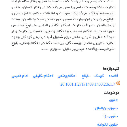
است. حکم وضعی، حکمی‌‌است که مستقیماً به فعل و رفتار مکلف ارتباط
ندارد، بلکه وضعیت خاصی را مقرر می‌کند که در رفتار انسان، به نحو
غیرمستقیم، تأثیر می‌گذارد. عمومات و اطلاقات احکام، شامل صبی و
نابالغ می‌شوند و این موارد تخصیص نخورده‌اند و مقید به بالغین نیستند
و به بالغین انصراف ندارند. احکام تکلیفی الزامی ‌‌به بلوغ تخصیص
خورده‌اند؛ اما احکام مستحب و احکام وضعی، تخصیصی ندارند و از
دیدگاه عقلی و شرعی، مانعی برای شمول آنها درباره­ی کودکان وجود
ندارد. نظریه­ی مختار نویسندگان این است که در احکام وضعی، بلوغ
شرط نیست و قاعده، مبتنی بر دلایل استواری است.
کلیدواژه‌ها
قاعده
کودک
نابالغ
احکام وضعی
احکام تکلیفی
امام خمینی
20.1001.1.27171469.1400.2.6.1.7
موضوعات
حقوق
حقوق بین الملل
حقوق جزا
حقوق خانواده