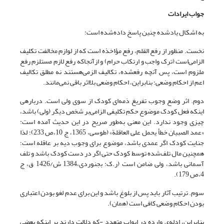
جواب ایرادات
به اشکال یادشده چنین پاسخ داده‌شده است:
نخست. منظور از رفع القلم، رفع مؤاخذه است که از لوازم مخالفت تکلیف
الزامی‌‌است (ترک واجب و ارتکاب حرام) و ازآنجاکه رفع لازم مستلزم رفع
ملزوم است، پس آنچه رفع­شده، تکالیف الزمی‌‌هستند نه مطلق تکالیف
اعم از احکام وضعی؛ بنابراین، احکام وضعی بلااثر باقی نمی‌مانند.
دوم. اثر وضع وجوب تفریغ ذمه‌ای کودک از سوی ولی است. درباره­ی
اینکه فعل کودک موضوع حکم تکلیفی الزامی‌‌بر شخص دیگر (ولی) باشد،
چیزی وجود ندارد. این معنی به‌طور صریح در این حدیث آمده است:
«عمد الصبیان خطأ یحمل علی العاقلة» (طوسی، 1365، ج 10،ص 233)؛ لذا
جنایت کودک اگر عمدی باشد، موضوع برای وجوب دیه بر عاقله است؛
همچنین مال تلف‌شده توسط کودک حتی اگر در دست کودک باشد و تلف
آسمانی باشد، ولی ضامن است (ر.ک: بجنوردی،1384 ش/1426 ق، ج
4،ص 179).
سوم. ترتیب آثار باید پس از بلوغ باشد و این برای عدم لغو بودن اعتباری
بودن احکام وضعی کافی است (همان).
بنابراین، ادله‌ی وارده در ابواب متعدد -که دلالت دارند بر اینکه بعضی