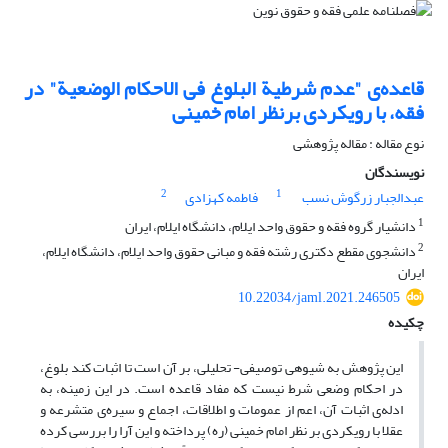
قاعده‌ی "عدم شرطیة البلوغ فی الاحکام الوضعیة" در
فقه، با رویکردی برنظر امام خمینی
نوع مقاله : مقاله پژوهشی
نویسندگان
2
1
عبدالجبار زرگوش نسب
فاطمه کهزادی
1
دانشیار گروه فقه و حقوق واحد ایلام، دانشگاه ایلام، ایران
2
دانشجوی مقطع دکتری رشته فقه و مبانی حقوق واحد ایلام، دانشگاه ایلام،
ایران
10.22034/jaml.2021.246505
چکیده
این پژوهش به شیوه­ی توصیفی- تحلیلی، بر آن است تا اثبات کند بلوغ،
در احکام وضعی شرط نیست که مفاد قاعده است. در این زمینه، به
ادله‌ی اثبات آن، اعم از عمومات و اطلاقات، اجماع و سیره‌ی متشرعه و
عقلا با رویکردی بر نظر امام خمینی (ره) پرداخته و این آرا را بررسی کرده