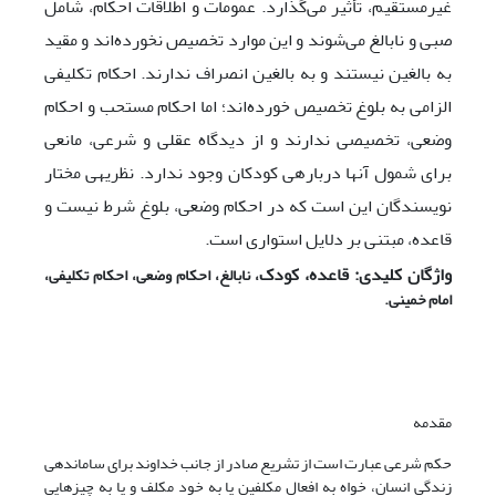
غیرمستقیم، تأثیر می‌گذارد. عمومات و اطلاقات احکام، شامل
صبی و نابالغ می‌شوند و این موارد تخصیص نخورده‌اند و مقید
به بالغین نیستند و به بالغین انصراف ندارند. احکام تکلیفی
الزامی ‌‌به بلوغ تخصیص خورده‌اند؛ اما احکام مستحب و احکام
وضعی، تخصیصی ندارند و از دیدگاه عقلی و شرعی، مانعی
برای شمول آنها درباره­ی کودکان وجود ندارد. نظریه­ی مختار
نویسندگان این است که در احکام وضعی، بلوغ شرط نیست و
قاعده، مبتنی بر دلایل استواری است.
واژگان کلیدی: قاعده، کودک
، نابالغ، احکام وضعی، احکام تکلیفی،
امام خمینی.
مقدمه
حکم شرعی عبارت است از تشریع صادر از جانب خداوند برای ساماندهی
زندگی انسان، خواه به افعال مکلفین یا به خود مکلف و یا به چیزهایی