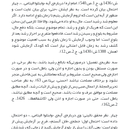
ش/1436 ق، ج 1،ص 540). امام (ره) درباره‌ی آیه «وابتلوا الیتامی..»، چهار
احتمال بیان کرده است. به نظر ایشان «حتی» برای بیان غایت است و
منظور از آیه این است که لزوم آزمایش یتیم تا زمان بلوغ ادامه دارد. اگر
معلوم شد رشید است، مال به او داده می‌شود، والا فلا. لازمه­ی این سخن
این است که هریک از بلوغ و رشد، تمام موضوع نیست، بلکه دفع مال،
مشروط به بلوغ و رسیدن رشد است، فادفعوا متفرع بر احراز رشد بعد از
بلوغ است؛ اما وجوب آزمایش تا زمان بلوغ به سبب اهمیت موضوع و
کشف رشد به زمان قابل اعتنائی نیاز است که کودک آزمایش شود
(همان، 1388 ش/1430 ق، ج 2،ص 12).
سه. نظریه‌ی تفصیل: درصورتی‌که نابالغ رشید باشد، به نظر برخی، در
صورت مستقل بودن و بدون اجازه و اذن ولی، باطل است و در صورت
اجازه‌ی ولی صحیح است، مشروط بر اینکه معاملاتش به غبن فاحش منجر
نشود و برخلاف مصلحت نباشد (حسنی، بی‌تا،ص 63). به نظر صاحب
تحریر­المجلة، از اعمال صبی پس از بلوغ و پیش از اثبات رشد، آنچه مطابق
مصلحت و موافق عرف و عادت باشد، صحیح است و آنچه مطابق نباشد،
باطل است، حتی در صورت اجازه و اذن ولی (کاشف­الغطاء، 1426، ج
2،ص162).
چهار. نظر محقق نائینی: وی درباره‌ی آیه‌ی «وابتلوا الیتامی..» دو احتمال
داده است: احتمال اول؛ جمله‌ی «فان آنستم»، فرع بر آزمایش پیش از
بلوغ است؛ یعنی آنان را پیش از بلوغ آزمایش کنید از زمانی که رشدشان