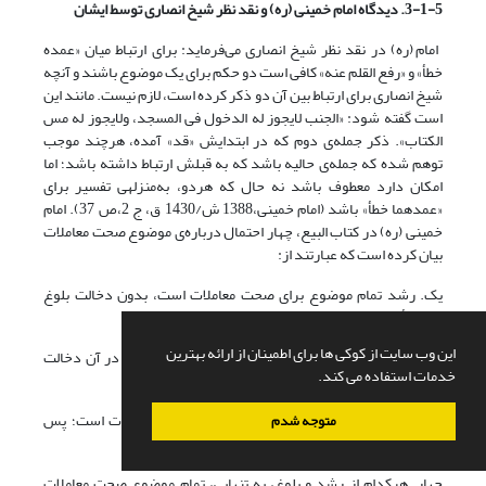
3-1-5. دیدگاه امام خمینی (ره) و نقد نظر شیخ انصاری توسط ایشان
امام (ره) در نقد نظر شیخ انصاری می‌فرماید: برای ارتباط میان «عمده
خطأ» و «رفع القلم عنه» کافی است دو حکم برای یک موضوع باشند و آنچه
شیخ انصاری برای ارتباط بین آن دو ذکر کرده است، لازم نیست. مانند این
است گفته شود: «الجنب لایجوز له الدخول فی المسجد، ولایجوز له مس
الکتاب». ذکر جمله‌ی دوم که در ابتدایش «قد» آمده، هرچند موجب
توهم شده که جمله‌ی حالیه باشد که به قبلش ارتباط داشته باشد؛ اما
امکان دارد معطوف باشد نه حال که هردو، به‌منزله­ی تفسیر برای
«عمدهما خطأ» باشد (امام خمینی،1388 ش/1430 ق، ج 2،ص 37). امام
خمینی (ره) در کتاب البیع، چهار احتمال درباره‌ی موضوع صحت معاملات
بیان کرده است که عبارتند از:
یک. رشد تمام موضوع برای صحت معاملات است، بدون دخالت بلوغ
(بلوغ تأثیر ندارد)؛
این وب سایت از کوکی ها برای اطمینان از ارائه بهترین
دو. بلوغ تمام موضوع برای صحت معاملات است، و رشد در آن دخالت
خدمات استفاده می کند.
ندارد؛
سه. هرکدام از بلوغ و رشد، جزء موضوع صحت معاملات است؛ پس
متوجه شدم
معامله، تنها از بالغ رشید صحیح است؛
چهار. هرکدام از رشد و بلوغ، به تنهایی، تمام موضوع صحت معاملات