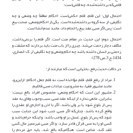
قلمی‌‌که برداشته‌شده، چه قلمی‌‌است:
احتمال اول: این قلم، قلم حکمی‌‌است. احکام مطلقاً چه وضعی و چه
تکلیفی، از سه گروه برداشته‌شده است. یکی از احکام وضعی، صحت بیع
است؛ پس اگر صبی عقد بیع را انجام داد، مانند عدم انشا است.
احتمال دوم: این حدیث در مقام منت است. اگر قلم را بر‌نمی‌داشت،
مکلف دچار زحمت می‌شد. چیزی را از باب منت باید بردارند که مشقت و
زحمتی بر انسان داشته باشد چه حکم وضعی و چه تکلیفی (ر.ک: انصاری،
1434،ج 3،ص 278).
در دلالت حدیث رفع، بحثهایی است که عبارتند از:
مراد از رفع قلم، قلم مؤاخذه است نه قلم جعل احکام؛ ازاین‌رو،
مانند مشهور فقها، به مشروعیت عبادات صبی قائلیم.
مشهور این است که احکام وضعی، مخصوص افراد بالغ نیست؛
بنابراین، مانعی ندارد از اینکه عقد صبی سبب وجوب وفای به عقد
پس از بلوغ شود یا بر ولی باشد، اگر با اذن و اجازه‌ی او عقدی را
واقع کرده باشد، چنان‌که اگر صبی جنب شود این جنابت سبب
شود که پس از بلوغ، غسل بر او واجب باشد؛ و اینکه حرام باشد و
کسی او را به مس قرآن قادر سازد؛ و اگر صبی غیرممیز مال کسی
تلف کند، ضامن است. هنگامی­که بالغ شد، باید حق مردم را