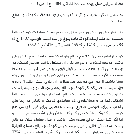
مختلف بر این عمل بوده است (طباطبائی، 1404، ج 8،ص116).
به بیانی دیگر، نظرات و آرای فقها درباره‌ی معاملات کودک و نابالغ
عبارتند از:
یک. نظر مشهور: مشهور فقها قائل به عدم صحت معاملات کودک مطلقاً
هستند؛ به علت اینکه کودک فاقد بلوغ و رشد است (طوسی، 1407، ج 3:
283؛ جبعی عاملی، 1413،ج 3: 155؛ فاضل آبی،1416، ج 1: 552).
دو. نظر امام خمینی (ره): بیع نابالغ ولو اینکه ممیّز باشد و بیع با اذن ولی
باشد، درصورتی‌که‏‎ ‎در واقع ساختن آن مستقل باشد، صحیح نیست؛ در
چیزهای بزرگ و بااهمیت بنا بر قول قوی‌تر و‏‎ ‎‏در غیر آنها بنا بر احتیاط
مستحب. اگرچه صحت معامله در چیزهای کم‌بها و جزئی، درصورتی‌که
ممیّز باشد، از مواردی که سیره­ی عقلا بر آن جاری است، خالی از وجه و
قوّت‏‎ ‎‏نیست. چنان‌که اگر کودک و نابالغ به‌منزله‌ی آلت و وسیله باشند،
به‌طوری‌که حقیقت معامله میان دو بالغ باشد‏، ‎‏از مواردی است که مطلقاً
اشکالی ندارد؛ و همان‌طوری که معامله‌ی کودک و نابالغ در چیزهای
بااهمیت برای خودش صحیح نیست؛ همچنین برای غیر خودش هم
درصورتی‌که وکیل‏‎ ‎‏باشد حتی اگر وکالت با اذن ولی باشد، صحیح نیست؛ و
اما اگر تنها جهت اجرای صیغه‏‎ ‎‏وکیل باشد و اصل معامله میان دو بالغ
باشد، صحت آن خالی از قرب نیست؛ پس کودک و نابالغ، مسلوب­العبارة
نیست؛ ولی سزاوار نیست که احتیاط ترک شود‏ (امام خمینی، 1394