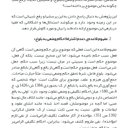
چگونه به این موضوع پرداخته است؟
این پژوهش به دنبال پاسخ دادن به این پرسش­ها و رفع شبهاتی است که
در این زمینه وجود دارد و می­کوشد استدلال‌ها و اشکالاتی که فقها
درباره­ی این موضوع ارائه داده‌اند را بیان و مورد کاوش قرار دهد.
مفهوم قاعده‌ی «عدم اشتراط احکام وضعی به بلوغ»
مفهوم قاعده این است فعلی که موضوع برای حکم وضعی است، گاهی آن
فعل سبب حکم نامیده می‌شود؛ اما این صحیح نیست، بلکه آن فعل،
موضوع حکم است و سببیتی در میان نیست؛ زیرا سبب حکم، جعل
شرعی است. فعل موضوع حکم است و گاهی از بالغ و گاهی از نابالغ صادر
می‌شود. بلوغ فاعل، شرط تحقق حکم وضعی نیست؛ مثلاً حیازت مباحات،
جمع‌آوری هیزم و علف، موضوع برای ملکیت است؛ خواه شخصی که
جمع‌آوری کرده بالغ باشد یا نابالغ (ر.ک: بجنوردی،1384 ش/1426 ق، ج
4،ص 180). میان احکام تکلیفی و وضعی تفاوت وجود دارد؛ اولی به بالغ
اختصاص دارد و دومی‌‌شامل بالغ و نابالغ می‌شود؛ مانند اتلاف مال توسط
صبی؛ اما آنچه در موضوعشان، قصد اخذ شده؛ مانند انشای عقود و
ایقاعات و طلاق، نسبت به صبی ثابت نیست (ر.ک: فاضل لنکرانی،
1392،ص 351). مؤاخذه از آثار مخالفت تکلیف الزامی‌‌است. از نفی لازم
(مؤاخذه)، نفی ملزوم کشف می‌شود؛ بنابراین، احکام تکلیفی الزامی‌‌بر
صبی و نابالغ، منجز نیست.