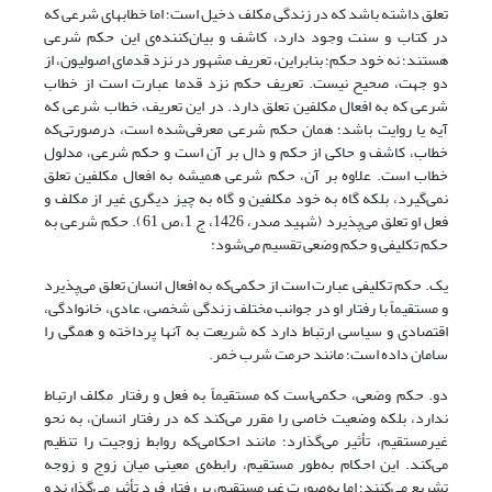
تعلق داشته باشد که در زندگی مکلف دخیل است؛ اما خطاب­های شرعی که
در کتاب و سنت وجود دارد، کاشف و بیان‌کننده‌ی این حکم شرعی
هستند؛ نه خود حکم؛ بنابراین، تعریف مشهور در نزد قدمای اصولیون، از
دو جهت، صحیح نیست. تعریف حکم نزد قدما عبارت است از خطاب
شرعی که به افعال مکلفین تعلق دارد. در این تعریف، خطاب شرعی که
آیه یا روایت باشد؛ همان حکم شرعی معرفی‌شده است، درصورتی‌که
خطاب، کاشف و حاکی از حکم و دال بر آن است و حکم شرعی، مدلول
خطاب است. علاوه بر آن، حکم شرعی همیشه به افعال مکلفین تعلق
نمی‌گیرد، بلکه گاه به خود مکلفین و گاه به چیز دیگری غیر از مکلف و
فعل او تعلق می‌پذیرد (شهید صدر، 1426، ج 1،ص 61). حکم شرعی به
حکم تکلیفی و حکم وضعی تقسیم می‌شود:
یک. حکم تکلیفی عبارت است از حکمی‌‌که به افعال انسان تعلق می‌پذیرد
و مستقیماً با رفتار او در جوانب مختلف زندگی شخصی، عادی، خانوادگی،
اقتصادی و سیاسی ارتباط دارد که شریعت به آنها پرداخته و همگی را
سامان داده است؛ مانند حرمت شرب خمر.
دو. حکم وضعی، حکمی‌‌است که مستقیماً به فعل و رفتار مکلف ارتباط
ندارد، بلکه وضعیت خاصی را مقرر می‌کند که در رفتار انسان، به نحو
غیرمستقیم، تأثیر می‌گذارد؛ مانند احکامی‌‌که روابط زوجیت را تنظیم
می‌کند. این احکام به‌طور مستقیم، رابطه‌ی معینی میان زوج و زوجه
تشریع می‌کنند؛ اما به‌صورت غیرمستقیم، بر رفتار فرد تأثیر می‌گذارند و