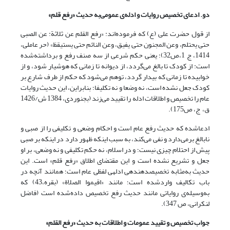
دو. ادعای تخصیص روایات و ادله‌ی عمومی‌‌به حدیث «رفع قلم»
از قول حضرت علی (ع) که فرموده‌اند: «رفع القلم عن ثلاثة: عن الصبی
حتی یحتلم، وعن المجنون حتی یفیق، وعن النائم حتی یستیقظ» (حر عاملی،
1414، ج 1،ص32)؛ یعنی حکم شرعی از سه صنف رفع و برداشته‌شده
است: از کودک تا بالغ می‌گردد، از دیوانه تا زمانی که هوشیار شود، و از
خوابیده تا زمانی که بیدار گردد، توهم می‌شود که حکم از طرف شارع بر
کودک جعل نشده است، نه وضعا و نه تکلیفا؛ بنابراین، این حدیث روایات
عام را تخصیص و اطلاقات ادله را تقیید می‌زند (بجنوردی، 1384 ش/1426
ق، ج، ص175).
ادعاشده که حدیث رفع عام است و احکام وضعی و تکلیفی را از صبی و
نابالغ برمی‌دارد و نفی می‌کند، به سبب اینکه ظهور دارد در اینکه بر صبی
پیش از احتلام چیزی نیست؛ و در اسلام، نه حکم تکلیفی و نه وضعی، بر او
جعل و تشریع نشده است و این مقتضای اطلاق «رفع قلم» است. این
حدیث به‌مثابه تخصیص­دهنده­ی ادله­ی لفظی عام است؛ همانند آنچه در
باب تکالیف واردشده است؛ مانند «اقیموا الصلاة» (بقره،43) که
به‌وسیله‌ی روایاتی مانند حدیث رفع تخصیص داده‌شده است (فاضل
لنکرانی، ص 347).
جواب تخصیص و تقیید عمومات و اطلاقات به حدیث «رفع القلم»