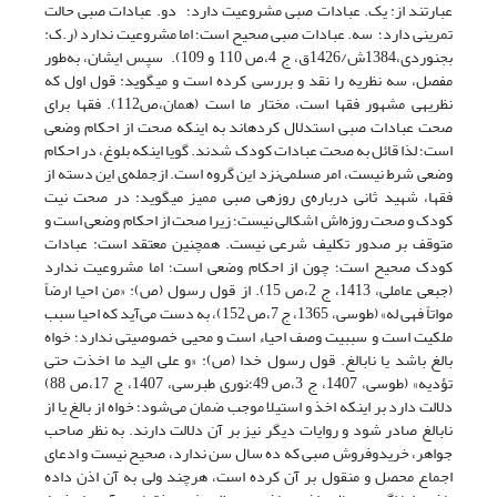
عبارتند از: یک. عبادات صبی مشروعیت دارد؛ دو. عبادات صبی حالت
تمرینی دارد؛ سه. عبادات صبی صحیح است؛ اما مشروعیت ندارد (ر.ک:
بجنوردی،1384ش/1426ق، ج 4،ص 110 و 109). سپس ایشان، به‌طور
مفصل، سه نظریه را نقد و بررسی کرده است و می­گوید: قول اول که
نظریه­ی مشهور فقها است، مختار ما است (همان،ص112). فقها برای
صحت عبادات صبی استدلال کرده­اند به اینکه صحت از احکام وضعی
است؛ لذا قائل به صحت عبادات کودک شدند. گویا اینکه بلوغ، در احکام
وضعی شرط نیست، امر مسلمی‌‌نزد این گروه است. ازجمله‌ی این دسته از
فقها، شهید ثانی درباره‌ی روزه­ی صبی ممیز می­گوید: در صحت نیت
کودک و صحت روزه‌اش اشکالی نیست؛ زیرا صحت از احکام وضعی است و
متوقف بر صدور تکلیف شرعی نیست. همچنین معتقد است: عبادات
کودک صحیح است؛ چون از احکام وضعی است؛ اما مشروعیت ندارد
(جبعی عاملی، 1413، ج 2،ص 15). از قول رسول (ص): «من احیا ارضاً
مواتاً فهی له» (طوسی، 1365، ج 7،ص 152)، به دست می‌آید که احیا سبب
ملکیت است و سببیت وصف احیاء است و محیی خصوصیتی ندارد؛ خواه
بالغ باشد یا نابالغ. قول رسول خدا (ص): «و علی الید ما اخذت حتی
تؤدیه» (طوسی، 1407، ج 3،ص 49؛نوری طبرسی، 1407، ج 17،ص 88)
دلالت دارد بر اینکه اخذ و استیلا موجب ضمان می‌شود؛ خواه از بالغ یا از
نابالغ صادر شود و روایات دیگر نیز بر آن دلالت دارند. به نظر صاحب
جواهر، خریدوفروش صبی که ده سال سن ندارد، صحیح نیست و ادعای
اجماع محصل و منقول بر آن کرده است، هرچند ولی به آن اذن داده