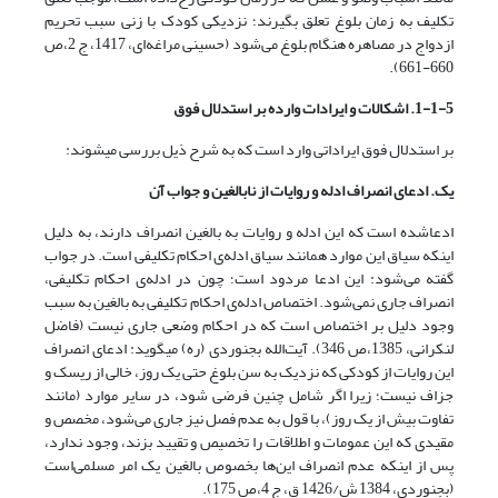
تکلیف به زمان بلوغ تعلق بگیرند؛ نزدیکی کودک با زنی سبب تحریم
ازدواج در مصاهره هنگام بلوغ می‌شود (حسینی مراغه‌ای، 1417، ج 2،ص
660-661).
1-1-5. اشکالات و ایرادات وارده بر استدلال فوق
بر استدلال فوق ایراداتی وارد است که به شرح ذیل بررسی می­شوند:
یک. ادعای انصراف ادله و روایات از
نابالغ
ین و جواب آن
ادعاشده است که این ادله و روایات به بالغین انصراف دارند، به دلیل
اینکه سیاق این‌ موارد همانند سیاق ادله‌ی احکام تکلیفی است. در جواب
گفته می‌شود: این ادعا مردود است؛ چون در ادله‌ی احکام تکلیفی،
انصراف جاری نمی‌شود. اختصاص ادله‌ی احکام تکلیفی به بالغین به سبب
وجود دلیل بر اختصاص است که در احکام وضعی جاری نیست (فاضل
لنکرانی، 1385،ص 346). آیت‌الله بجنوردی (ره) می­گوید: ادعای انصراف
این روایات از کودکی که نزدیک به سن بلوغ حتی یک روز، خالی از ریسک و
جزاف نیست؛ زیرا اگر شامل چنین فرضی شود، در سایر موارد (مانند
تفاوت بیش از یک روز)، با قول به عدم فصل نیز جاری می‌شود، مخصص و
مقیدی که این عمومات و اطلاقات را تخصیص و تقیید بزند، وجود ندارد،
پس از اینکه عدم انصراف این‌ها بخصوص بالغین یک امر مسلمی‌‌است
(بجنوردی، 1384 ش/1426 ق، ج 4،ص 175).