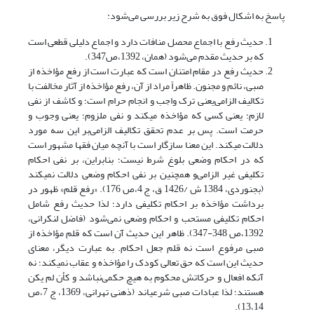
پاسخ به اشکال فوق به شرح زیر بررسی می‌شود:
حدیث رفع با اجماع محصل منافات دارد و اجماع دلیلی قطعی است
که بر حدیث مقدم می‌شود (همان، 1392،ص347).
حدیث رفع در مقام امتنان است که عبارت است از رفع مؤاخذه از
صبی، نائم و مجنون. ظاهراً مراد از آن، رفع مؤاخذه از آثار مخالفت با
تکالیف الزامی‌‌یعنی ترک واجب و انجام حرام است؛ و کاشف از نفی
لازم؛ یعنی کسی که مؤاخذه می­کند و نفی ملزوم؛ یعنی وجوب و
حرمت است. پس بر عدم تحقق تکالیف الزامی‌‌بر این سه مورد
دلالت می­کند. این معنا سازگار است با آنچه میان فقها مشهور است
که در احکام وضعی بلوغ شرط نیست؛ بنابراین، بر نفی احکام
تکلیفی غیر الزامی‌‌و همچنین بر نفی احکام وضعی دلالت نمی­کند
(بجنوردی، 1384 ش /1426 ق، ج 4،ص 176). «رفع قلم» ظهور در
برداشت مؤاخذه بر احکام تکلیفی دارد؛ لذا حدیث رفع شامل
احکام تکلیفی مستحب و احکام وضعی نمی‌شود (فاضل لنکرانی،
1392،ص 348-347). ظاهر این حدیث آن است که قلم مؤاخذه از
صبی مرفوع است نه قلم جعل احکام. به عبارت دیگر، معنای
حدیث این است که حق تعالی کودک را مؤاخذه و عقاب نمی­کند؛ نه
آنکه افعال و حرکاتش محکوم به هیچ حکمی‌‌نباشد و کأن لم یکن
هستند؛ لذا عبادات صبی شرعی­اند (ذهنی تهرانی، 1369، ج 7،ص
13،14).