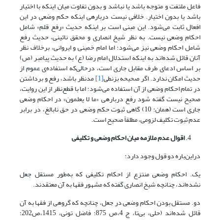
فاعل ملتفت و متوجه باشد یا نباشد و بدون تفاوت میان اینکه با اختیار
باشد یا بدون اختیار. خلافی نیست درباره­ی اینکه حکم وضعی در این
افعال ثابت می‌شود. این مبنی است بر اینکه حدیث «رفع قلم» شامل
احکام وضعی نیست. به نظر شیخ انصاری و محقق نائینی، حدیث رفع
شامل احکام وضعی نیز می‌شود؛ اما امام خمینی و ایروانی، برخلاف نظر
آنان قائل شده‌اند به اینکه استدلال امام رضا (ع) به حدیث پیامبر (ص)
بر اساس ادعای طرف مقابل جاری است، درحالی‌که استفاده‌ی عموم از
حدیث امکان ندارد. اگر صحیحه بزنطی
[1]
مدنظر باشد، رفع و برداشتن
در تمام احکام وضعی از آن استفاده می‌شود؛ اما با قطع‌نظر از این‌ روایت،
صحیح نیست گفته شود رفع درباره­ی «ما لا یعلمون» در احکام وضعی
جاری است (همان: 10) گاهی ثبوت حکم وضعی در حق نابالغ، در برابر
عدم ثبوت تکلیف لزومی، مطلقاً صحیح است.
اقوال عدم ملازمه
میان
احکام وضعی و تکلیفی
دراین‌باره دو قول وجود دارد:
یک. احکام وضعی منتزع از احکام تکلیفی که به‌طور مستقل جعل
نشده‌اند، چنانچه شیخ انصاری گفته که مشهور فقها به آن معتقدند.
دو. مستقل بودن احکام وضعی در جعل، چنانچه که گروهی از فقها به آن
قائل شده‌اند (حلی، بی‌تا، ج 4،ص 875؛ فاضل تونی، 1415،ص202؛