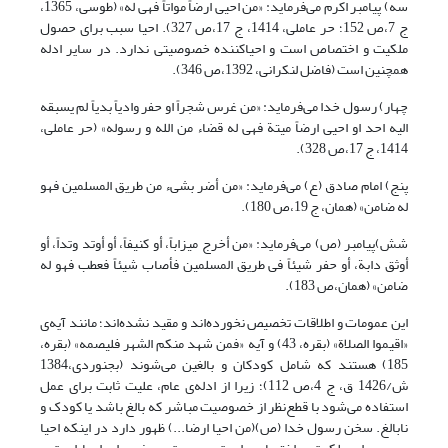
سه) پیامبر اکرم می‌فرماید: «من احیی ارضاً مواتاً فهی له» (طوسی، 1365،
ج 7،ص 152؛ حر عاملی، 1414، ج 17،ص 327). احیا سبب برای حصول
ملکیت و اختصاص است و احیاکننده خصوصیتی ندارد. در سایر ادله
همچنین است (فاضل لنکرانی، 1392،ص 346).
چهار) رسول خدا می‌فرماید: «من غرس شجراً او حفر وادیاً بدیاً لم یسبقه
الیه احد او احیی ارضاً میتة فهی له قضاء من الله و رسوله» (حر عاملی،
1414، ج 17،ص 328).
پنج) امام صادق (ع) می‌فرماید: «من أضر بشیء من طریق المسلمین فهو
له ضامن» (همان، ج 19،ص 180).
شش)پیامبر (ص) می‌فرماید: «من أخرج میزاباً، أو کنیفاً، أو أوتد وتداً، أو
أوثق دابة، أو حفر شیئاً فی طریق المسلمین فأصاب شیئاً فعطب فهو له
ضامن» (همان،ص 183).
این عمومات و اطلاقات تخصیص نخورده‌اند و مقید نشده‌اند؛ مانند آیه‌ی
«اقیموا الصلاة» (بقره، 43) و آیه «فمن شهد منکم الشهر فلیصمه» (بقره،
185) هستند که شامل کودکان و بالغین می‌شوند (بجنوردی،1384
ش/1426 ق، ج 4،ص 112)؛ زیرا از ادله‌ی عام، علیت ثابت برای عمل
استفاده می‌شود با قطع‌نظر از خصوصیت مباشر که بالغ باشد یا کودک و
نابالغ. سخن رسول خدا (ص)(من احیا ارضا...) ظهور دارد در اینکه احیا