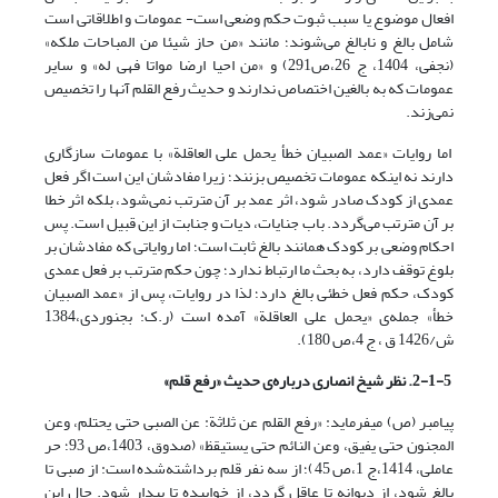
افعال موضوع یا سبب ثبوت حکم وضعی است- عمومات و اطلاقاتی است
شامل بالغ و نابالغ می‌شوند؛ مانند «من حاز شیئا من المباحات ملکه»
(نجفی، 1404، ج 26،ص291) و «من احیا ارضا مواتا فهی له» و سایر
عمومات که به بالغین اختصاص ندارند و حدیث رفع القلم آنها را تخصیص
نمی‌زند.
اما روایات «عمد الصبیان خطأ یحمل علی العاقلة» با عمومات سازگاری
دارند نه اینکه عمومات تخصیص بزنند؛ زیرا مفادشان این است اگر فعل
عمدی از کودک صادر شود، اثر عمد بر آن مترتب نمی‌شود، بلکه اثر خطا
بر آن مترتب می‌گردد. باب جنایات، دیات و جنابت از این قبیل است. پس
احکام وضعی بر کودک همانند بالغ ثابت است؛ اما روایاتی که مفادشان بر
بلوغ توقف دارد، به بحث ما ارتباط ندارد؛ چون حکم مترتب بر فعل عمدی
کودک، حکم فعل خطئی بالغ دارد؛ لذا در روایات، پس از «عمد الصبیان
خطأ» جمله‌ی «یحمل علی العاقلة» آمده است (ر.ک: بجنوردی،1384
ش/1426 ق ، ج 4،ص 180).
2-1-5. نظر شیخ انصاری درباره‌ی حدیث «رفع قلم»
پیامبر (ص) می­فرماید: «رفع القلم عن ثلاثة: عن الصبی حتی یحتلم، وعن
المجنون حتی یفیق، وعن النائم حتی یستیقظ» (صدوق، 1403،ص 93؛ حر
عاملی، 1414،ج 1،ص 45)؛ از سه نفر قلم برداشته‌شده است: از صبی تا
بالغ شود، از دیوانه تا عاقل گردد، از خوابیده تا بیدار شود. حال این