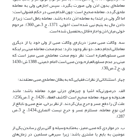
معامله‌ای بدون اذن ولی صورت بگیرد، سپس اجازه­ی ولی به معامله
ملحق گردد، معامله صحیح است؛ چون اقدام صبی در حکم فضولی است؛
اما اگر ولی در ابتدا به معامله اذن داده باشد، معامله باطل است؛ زیرا از
دادن مال به یتیم نهی شده است (خوئی، 1371، ج 3،ص 360). مرحوم
خوئی میان اذن و اجازه قائل به‌تفصیل شده است.
سه. وکالت صبی ممیز: درباره‌ی وکالت صبی از ولی خود یا از دیگری
معاملاتی انجام دهد، دو نظر وجود دارد: عدم صحت معامله مبنی بر اینکه
صبی مسلوب­العباره است؛ نظر دوم صحت معامله‌ی صبی ممیز است که
مبنی بر عدم مسلوب­العباره بودن صبی است (امام خمینی، 1388 ش/1430
ق، ج 2،ص30).
چهار. استثنائاتی از نظرات فقهایی که به بطلان معامله‌ی صبی معتقدند:
الف. درصورتی‌که اشیا و چیزهای جزئی مورد معامله باشد؛ مانند
هندوانه و میوه، معامله صحیح است (کاشف الغطاء، 1426، ج 1،ص256).
علت آن را دفع عسر و حرج بیان کردند. از نظر برخی، منع صبی و نابالغ از
این نوع معامله، مستلزم عسر و حرج نیست (انصاری،1434، ج 3،ص
287).
ب. در مواردی که صبی ممیز، به‌مثابه وسیله و آلتی برای رساندن یکی از
عوضین به بایع یا مشتری باشد؛ زیرا سیره­ی مسلمین در زمان‌های