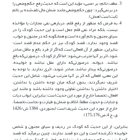
عطف «نائم» بر «صبی» مؤید این است که حدیث رفع حکم وضعی را
در برنمی‌گیرد؛ چون حکم وضعی مانند ضمان مال تلف‌شده بر نائم
ثابت است (همان).
به فرض که منظور از رفع قلم، درباره­ی نفی مجازات یا مؤاخذه
نیست، بلکه مراد نفی قلم جعل است و این حدیث کودک را در
سیاق مجنون و نائم آورده است و همان­گونه که در مجنون و خواب،
قصد وجود ندارد، قصد کودک نیز در حکم عدم قصد است؛
بنابراین، منظور از آن افعالی است که اگر از فرد بالغ و عاقل صادر
شود، اثر بر آنها مترتب می‌شود؛ اما اگر از کودک، درصورتی‌که بالغ
نباشد. دیوانه، درصورتی‌که دارای عقل نباشد و خوابیده،
درصورتی‌که بیدار نباشد، صادر شوند، اثری ندارند. با توجه به
این معنی، افعالی که اثر بر آنها مترتب می‌شود، شامل این حدیث
شریف نمی­گردند، بدون اینکه میان توجه داشتن یا نداشتن،
اختیار داشتن یا نداشتن تفاوتی وجود داشته باشد و مانند این
افعال، تخصصاً خارج از مورد این حدیث است؛ بنابراین، ابواب دیات
و جنایات و حدوث مطلقاً، اتلاف و ضمان و طهارت و نجاست تخصصاً،
خارج از مورد این حدیث شریف است (بجنوردی، 1384 ش/1426
ق، ج 4،ص 175،176).
بنابراین، از این حدیث که کودک در ردیف و سیاق مجنون و شخص
خوابیده ذکرشده است و این دو قصد ندارند، چنین برمی­آید که قصد
کودک نیز در حکم عدم قصد است؛ لذا هر فعلی از کودک صادر شود،