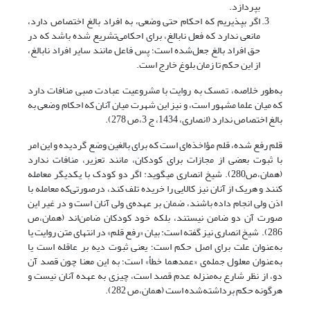
بپردازد.
اگر بپذیریم که احکام حتی وضعی، به افراد بالغ اختصاص دارد،
مانعی ندارد که فعل نابالغ، برای احکامی‌‌تشریع شده باشد که در
حق افراد بالغ جعل‌شده است؛ پس فاعل مانند سایر افراد نابالغ،
از این حکم تا زمان بلوغ خارج است.
به‌طور خلاصه، تمسک به روایت با مشروعیت عبادت صبی منافات دارد
که میان علما مشهور است، و نیز این شهرت میان آنان که احکام وضعی به
بالغ اختصاص ندارد (انصاری، 1434، ج 3،ص 278).
قلم رفع شده، قلم مؤاخذه‌ای است که برای بالغین وضع گردیده و این امر
با ثبوت بعضی از مجازات برای کودکان، مانند تعزیر، منافات ندارد
(همان،ص280). شیخ انصاری می­گوید: اگر دو کودک با یکدیگر معامله
کنند و هریک از آنان نیز کالایی را خریده تلف کند، درصورتی‌که معامله با
اذن ولی انجام داده باشند، ضمان بر عهده‌ی ولی آنان است و در غیر این
صورت آن دو ضامن نیستند، بلکه خود کودکان ضامن‌اند (همان،ص
286). شیخ انصاری نیز گفته است: بیان «رفع قلم» در انتهای متن روایت یا
به‌عنوان علت برای اصل حکم است؛ یعنی ثبوت دیه بر عاقله است یا
به‌عنوان معلول جمله‌ی «عمدهما خطأ» است؛ به این معنا چون قصد آن
دو، از نظر شارع به‌منزله عدم قصد است، چیزی به عهده آنان نیست و
هرگونه حکم برداشته‌شده است (همان،ص 282).