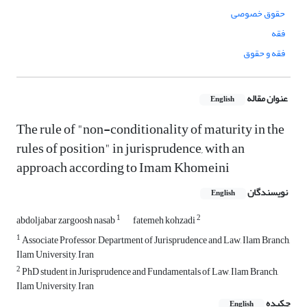
حقوق خصوصی
فقه
فقه و حقوق
عنوان مقاله
English
The rule of "non-conditionality of maturity in the
rules of position" in jurisprudence, with an
approach according to Imam Khomeini
نویسندگان
English
1
2
abdoljabar zargoosh nasab
fatemeh kohzadi
1
Associate Professor, Department of Jurisprudence and Law, Ilam Branch,
Ilam University, Iran
2
PhD student in Jurisprudence and Fundamentals of Law, Ilam Branch,
Ilam University, Iran
چکیده
English