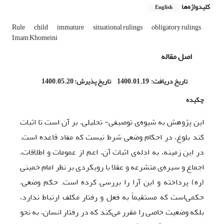
کلیدواژه‌ها
English
Rule
child
immature
situational rulings
obligatory rulings
Imam Khomeini
اصل مقاله
تاریخ دریافت: 1400.01.19 تاریخ پذیرش: 1400.05.20
چکیده
این پژوهش به شیوه­‌ی توصیفی- تحلیلی، بر آن است تا اثبات
کند بلوغ، در احکام وضعی شرط نیست که مفاد قاعده است.
در این زمینه، به ادله‌ی اثبات آن، اعم از عمومات و اطلاقات،
اجماع و سیره‌ی متشرعه و عقلا با رویکردی بر نظر امام خمینی
(ره) پرداخته و این آرا را بررسی کرده است. حکم وضعی،
حکمی‌‌است که مستقیماً به فعل و رفتار مکلف ارتباط ندارد،
بلکه وضعیت خاصی را مقرر می‌کند که در رفتار انسان، به نحو