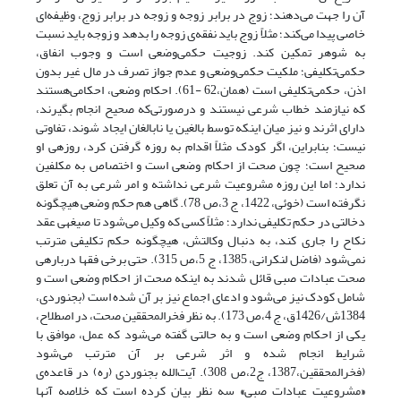
آن را جهت می‌دهند؛ زوج در برابر زوجه و زوجه در برابر زوج، وظیفه‌ای
خاصی پیدا می‌کند؛ مثلاً زوج باید نفقه‌ی زوجه را بدهد و زوجه باید نسبت
به شوهر تمکین کند. زوجیت حکمی‌‌وضعی است و وجوب انفاق،
حکمی‌‌تکلیفی؛ ملکیت حکمی‌‌وضعی و عدم جواز تصرف در مال غیر بدون
اذن، حکمی‌‌تکلیفی است (همان،62 -61). احکام وضعی، احکامی‌‌هستند
که نیازمند خطاب شرعی نیستند و درصورتی‌که صحیح انجام بگیرند،
دارای اثرند و نیز میان اینکه توسط بالغین یا نابالغان ایجاد شوند، تفاوتی
نیست؛ بنابراین، اگر کودک مثلاً اقدام به روزه گرفتن کرد، روزه­ی او
صحیح است؛ چون صحت از احکام وضعی است و اختصاص به مکلفین
ندارد؛ اما این روزه مشروعیت شرعی نداشته و امر شرعی به آن تعلق
نگرفته است (خوئی، 1422، ج 3،ص 78). گاهی هم حکم وضعی هیچ­گونه
دخالتی در حکم تکلیفی ندارد؛ مثلاً کسی که وکیل می‌شود تا صیغه­ی عقد
نکاح را جاری کند، به دنبال وکالتش، هیچ­گونه حکم تکلیفی مترتب
نمی‌شود (فاضل لنکرانی، 1385، ج 5،ص 315). حتی برخی فقها درباره­ی
صحت عبادات صبی قائل شدند به اینکه صحت از احکام وضعی است و
شامل کودک نیز می‌شود و ادعای اجماع نیز بر آن شده است (بجنوردی،
1384ش/1426ق، ج 4،ص 173). به نظر فخرالمحققین صحت، در اصطلاح،
یکی از احکام وضعی است و به حالتی گفته می‌شود که عمل، موافق با
شرایط انجام ‌شده و اثر شرعی بر آن مترتب می‌شود
(فخرالمحققین،1387، ج2،ص 308). آیت‌الله بجنوردی (ره) در قاعده‌ی
«
مشروعیت عبادات صبی
»
سه نظر بیان کرده است که خلاصه آنها