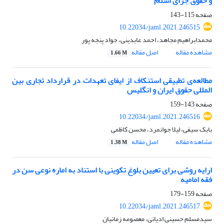
و حقوق جزای اسلام
صفحه
115-143
10.22034/jaml.2021.246515
محمدابراهیم مجاهد، احمد عابدینی، جواد پنجه پور
مشاهده مقاله
اصل مقاله
1.66 M
مطالعه‌ی تطبیقی استنکاف از ایفای تعهدات در قرارداد تجاری بین
المللی حقوق ایران و انگلیس
صفحه
143-159
10.22034/jaml.2021.246516
بابک سیفی، لیلا جوانمرد، محسن کاظمی
مشاهده مقاله
اصل مقاله
1.38 M
ارایه روشی برای تعیین بلوغ تکوینی با استناد به اماره نوعی سن در
فقه امامیه
صفحه
159-179
10.22034/jaml.2021.246517
سیدمسلم حسینی ادیانی، معصومه زمانیان