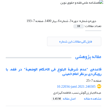
دوره و شماره:
دوره 3، شماره 6، بهار 1400، صفحه 7-193
تعداد مقالات:
10
فایل کلی مقالات این شماره
مقاله پژوهشی
قاعده‌ی "عدم شرطیة البلوغ فی الاحکام الوضعیة" در فقه، با
رویکردی برنظر امام خمینی
صفحه
7-25
10.22034/jaml.2021.246505
عبدالجبار زرگوش نسب، فاطمه کهزادی
مشاهده مقاله
اصل مقاله
1.45 M