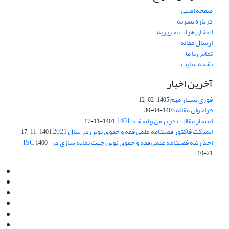
صفحه اصلی
درباره نشریه
اعضای هیات تحریریه
ارسال مقاله
تماس با ما
نقشه سایت
آخرین اخبار
فوری بسیار مهم
1405-02-12
فراخوان مقاله
1403-04-30
انتشار مقالات در بهمن و اسفند 1401
1401-11-17
ایمپکت فاکتور فصلنامه علمی فقه و حقوق نوین در سال 2021
1401-11-17
اخذ رتبه فصلنامه علمی فقه و حقوق نوین جهت نمایه سازی در ISC
1400-
10-21
Email:
info@jaml.ir
Instagram:jaml.ir
Tel:+98 9196523692
Fax:025 34224584
Post Box:Iran,Qom,37135.1166
SMS:5000 4000 452 462